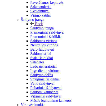
Paverčiamos keptuvės
Salamanderiai
Skrudintuvai
Virimo katilai
Šaldymo įranga
Back
Šaldymo įranga
Pramoniniai šaldytuvai
Pramoniniai šaldikliai
Šaldomos vitrinos
Neutralios vitrinos
Baro šaldytuvai
Šaldomi stalai
Stalai šaldikliai
Saladetės
Ledo generatoriai
Ingredientų vitrinos
Šaldymo dežės
Smūginiai šaldikliai
Vyno šaldytuvai
Pobariniai šaldytuvai
Šaldomi kambariai
Vitrininiai šaldytuvai
Mėsos brandinimo kameros
Virtuvės įrankiai