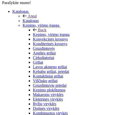
Parašykite mums!
Katalogas
Atgal
Katalogas
Kepimo, virimo įranga
Back
Kepimo, virimo įranga
Konvekcinės krosnys
Konditerinės krosnys
Gruzdintuvės
Anglies griliai
Cirkuliatoriai
Griliai
Lavos akmenų griliai
Kebabų griliai, priedai
Kontaktiniai griliai
Viščiukų griliai
Gruzdintuvių priedai
Kepimo plokštumos
Makaronų viryklės
Elektrinės viryklės
Ryžių viryklės
Dujinės viryklės
Kombinuotos virykės