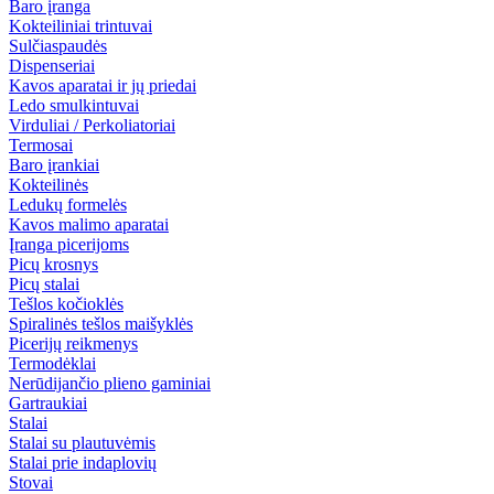
Baro įranga
Kokteiliniai trintuvai
Sulčiaspaudės
Dispenseriai
Kavos aparatai ir jų priedai
Ledo smulkintuvai
Virduliai / Perkoliatoriai
Termosai
Baro įrankiai
Kokteilinės
Ledukų formelės
Kavos malimo aparatai
Įranga picerijoms
Picų krosnys
Picų stalai
Tešlos kočioklės
Spiralinės tešlos maišyklės
Picerijų reikmenys
Termodėklai
Nerūdijančio plieno gaminiai
Gartraukiai
Stalai
Stalai su plautuvėmis
Stalai prie indaplovių
Stovai