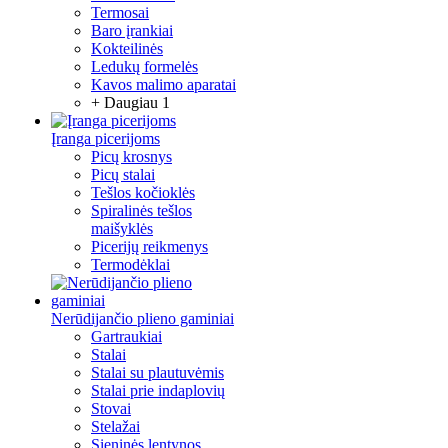
Termosai
Baro įrankiai
Kokteilinės
Ledukų formelės
Kavos malimo aparatai
+ Daugiau 1
Įranga picerijoms
Picų krosnys
Picų stalai
Tešlos kočioklės
Spiralinės tešlos
maišyklės
Picerijų reikmenys
Termodėklai
Nerūdijančio plieno gaminiai
Gartraukiai
Stalai
Stalai su plautuvėmis
Stalai prie indaplovių
Stovai
Stelažai
Sieninės lentynos