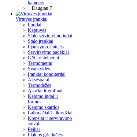
kameros
+ Daugiau 7
Virtuvės įrankiai
Puodai
Keptuvės
Stalo serviravimo indai
Stalo įrankiai
Pjaustymo lentelės
Serviravimo padėklai
GN konteineriai
Termometrai
Svarstyklės
Įrankiai konditerijai
Aksesuarai
Termodėžės
Ąsočiai ir grafinai
Kepimo indai ir
formos
Kepimo skardos
Laikmačiai/Laikrodžiai
Krepšiai ir serviravimo
stovai
Peiliai
Plaktos grietinėlės