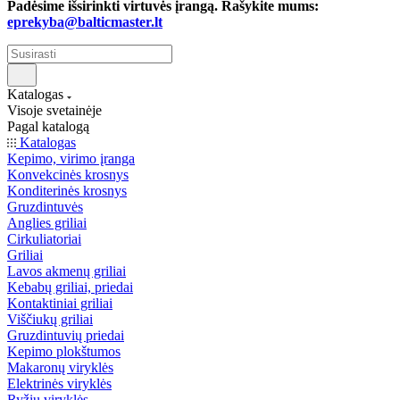
Padėsime išsirinkti virtuvės įrangą. Rašykite mums:
eprekyba@balticmaster.lt
Katalogas
Visoje svetainėje
Pagal katalogą
Katalogas
Kepimo, virimo įranga
Konvekcinės krosnys
Konditerinės krosnys
Gruzdintuvės
Anglies griliai
Cirkuliatoriai
Griliai
Lavos akmenų griliai
Kebabų griliai, priedai
Kontaktiniai griliai
Viščiukų griliai
Gruzdintuvių priedai
Kepimo plokštumos
Makaronų viryklės
Elektrinės viryklės
Ryžių viryklės