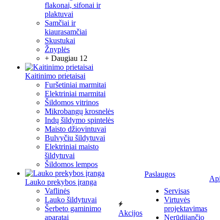
flakonai, sifonai ir
plaktuvai
Samčiai ir
kiaurasamčiai
Skustukai
Žnyplės
+ Daugiau 12
Kaitinimo prietaisai
Furšetiniai marmitai
Elektriniai marmitai
Šildomos vitrinos
Mikrobangų krosnelės
Indų šildymo spintelės
Maisto džiovintuvai
Bulvyčiu šildytuvai
Elektriniai maisto
šildytuvai
Šildomos lempos
Paslaugos
Ap
Lauko prekybos įranga
Vaflinės
Servisas
Lauko šildytuvai
Virtuvės
Šerbeto gaminimo
projektavimas
Akcijos
aparatai
Nerūdijančio