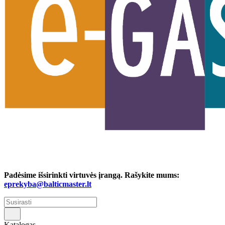
Padėsime išsirinkti virtuvės įrangą. Rašykite mums:
eprekyba@balticmaster.lt
Katalogas