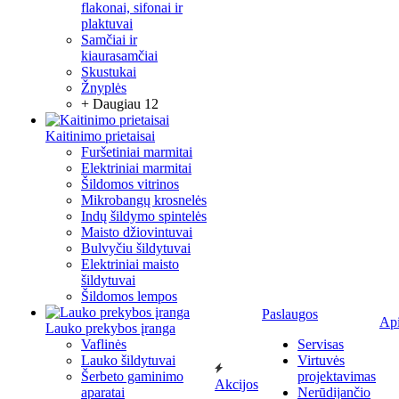
flakonai, sifonai ir
plaktuvai
Samčiai ir
kiaurasamčiai
Skustukai
Žnyplės
+ Daugiau 12
Kaitinimo prietaisai
Furšetiniai marmitai
Elektriniai marmitai
Šildomos vitrinos
Mikrobangų krosnelės
Indų šildymo spintelės
Maisto džiovintuvai
Bulvyčiu šildytuvai
Elektriniai maisto
šildytuvai
Šildomos lempos
Paslaugos
Ap
Lauko prekybos įranga
Vaflinės
Servisas
Lauko šildytuvai
Virtuvės
Šerbeto gaminimo
projektavimas
Akcijos
aparatai
Nerūdijančio