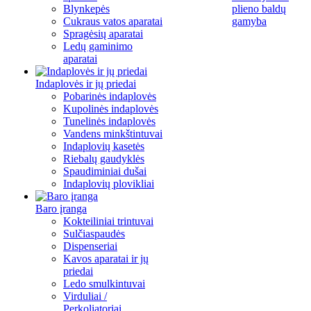
Blynkepės
plieno baldų
Cukraus vatos aparatai
gamyba
Spragėsių aparatai
Ledų gaminimo
aparatai
Indaplovės ir jų priedai
Pobarinės indaplovės
Kupolinės indaplovės
Tunelinės indaplovės
Vandens minkštintuvai
Indaplovių kasetės
Riebalų gaudyklės
Spaudiminiai dušai
Indaplovių plovikliai
Baro įranga
Kokteiliniai trintuvai
Sulčiaspaudės
Dispenseriai
Kavos aparatai ir jų
priedai
Ledo smulkintuvai
Virduliai /
Perkoliatoriai