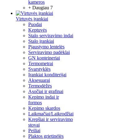
kameros
+ Daugiau 7
Virtuvės įrankiai
Puodai
Keptuvės
Stalo serviravimo indai
Stalo įrankiai
Pjaustymo lentelės
Serviravimo padėklai
GN konteineriai
Termometrai
Svarstyklės
Įrankiai konditerijai
Aksesuarai
Termodėžės
Ąsočiai ir grafinai
Kepimo indai ir
formos
Kepimo skardos
Laikmačiai/Laikrodžiai
Krepšiai ir serviravimo
stovai
Peiliai
Plaktos grietinėlės