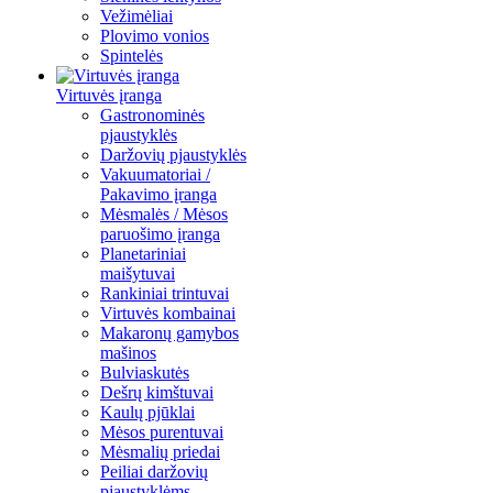
Vežimėliai
Plovimo vonios
Spintelės
Virtuvės įranga
Gastronominės
pjaustyklės
Daržovių pjaustyklės
Vakuumatoriai /
Pakavimo įranga
Mėsmalės / Mėsos
paruošimo įranga
Planetariniai
maišytuvai
Rankiniai trintuvai
Virtuvės kombainai
Makaronų gamybos
mašinos
Bulviaskutės
Dešrų kimštuvai
Kaulų pjūklai
Mėsos purentuvai
Mėsmalių priedai
Peiliai daržovių
pjaustyklėms