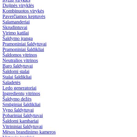
Dujinės viryklės
Kombinuotos virykės
Paverčiamos keptuvės
Salamanderiai
Skrudintuvai
Virimo katilai
Šaldymo įranga
Pramoniniai šaldytuvai
Pramoniniai šaldikliai
Šaldomos vitrinos
Neutralios vitrinos
Baro šaldytuvai
Šaldomi stalai
Stalai šaldikliai
Saladetės
Ledo generatoriai
Ingredientų vitrinos
Šaldymo dežės
Smūginiai šaldikliai
Vyno šaldytuvai
Pobariniai šaldytuvai
Šaldomi kambariai
Vitrininiai šaldytuvai
Mėsos brandinimo kameros