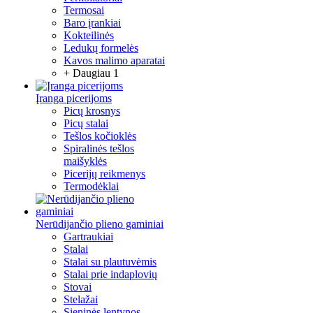
Termosai
Baro įrankiai
Kokteilinės
Ledukų formelės
Kavos malimo aparatai
+ Daugiau 1
Įranga picerijoms
Picų krosnys
Picų stalai
Tešlos kočioklės
Spiralinės tešlos
maišyklės
Picerijų reikmenys
Termodėklai
Nerūdijančio plieno gaminiai
Gartraukiai
Stalai
Stalai su plautuvėmis
Stalai prie indaplovių
Stovai
Stelažai
Sieninės lentynos