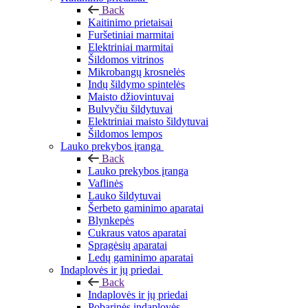
Back
Kaitinimo prietaisai
Furšetiniai marmitai
Elektriniai marmitai
Šildomos vitrinos
Mikrobangų krosnelės
Indų šildymo spintelės
Maisto džiovintuvai
Bulvyčiu šildytuvai
Elektriniai maisto šildytuvai
Šildomos lempos
Lauko prekybos įranga
Back
Lauko prekybos įranga
Vaflinės
Lauko šildytuvai
Šerbeto gaminimo aparatai
Blynkepės
Cukraus vatos aparatai
Spragėsių aparatai
Ledų gaminimo aparatai
Indaplovės ir jų priedai
Back
Indaplovės ir jų priedai
Pobarinės indaplovės