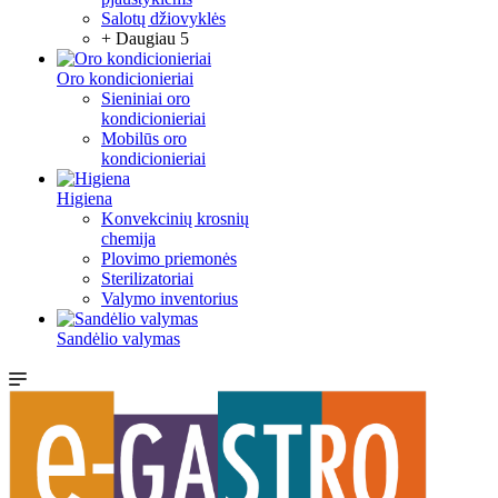
Salotų džiovyklės
+ Daugiau 5
Oro kondicionieriai
Sieniniai oro
kondicionieriai
Mobilūs oro
kondicionieriai
Higiena
Konvekcinių krosnių
chemija
Plovimo priemonės
Sterilizatoriai
Valymo inventorius
Sandėlio valymas