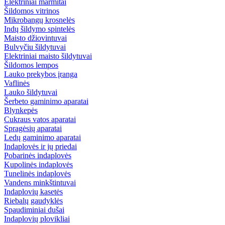
Elektriniai marmitai
Šildomos vitrinos
Mikrobangų krosnelės
Indų šildymo spintelės
Maisto džiovintuvai
Bulvyčiu šildytuvai
Elektriniai maisto šildytuvai
Šildomos lempos
Lauko prekybos įranga
Vaflinės
Lauko šildytuvai
Šerbeto gaminimo aparatai
Blynkepės
Cukraus vatos aparatai
Spragėsių aparatai
Ledų gaminimo aparatai
Indaplovės ir jų priedai
Pobarinės indaplovės
Kupolinės indaplovės
Tunelinės indaplovės
Vandens minkštintuvai
Indaplovių kasetės
Riebalų gaudyklės
Spaudiminiai dušai
Indaplovių plovikliai