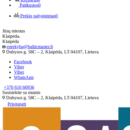
Patikusios
0
Prekių palyginimas
0
Jūsų miestas
Klaipėda
Klaipėda
eprekyba@balticmaster.lt
Dubysos g. 58C – 2, Klaipėda, LT-94107, Lietuva
Facebook
Viber
Viber
WhatsApp
+370 610 60936
Susisiekite su mumis
Dubysos g. 58C – 2, Klaipėda, LT-94107, Lietuva
Prisijungti