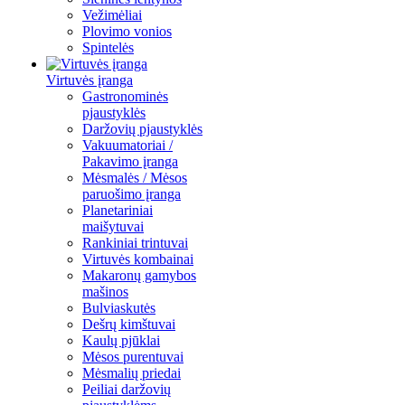
Vežimėliai
Plovimo vonios
Spintelės
Virtuvės įranga
Gastronominės
pjaustyklės
Daržovių pjaustyklės
Vakuumatoriai /
Pakavimo įranga
Mėsmalės / Mėsos
paruošimo įranga
Planetariniai
maišytuvai
Rankiniai trintuvai
Virtuvės kombainai
Makaronų gamybos
mašinos
Bulviaskutės
Dešrų kimštuvai
Kaulų pjūklai
Mėsos purentuvai
Mėsmalių priedai
Peiliai daržovių