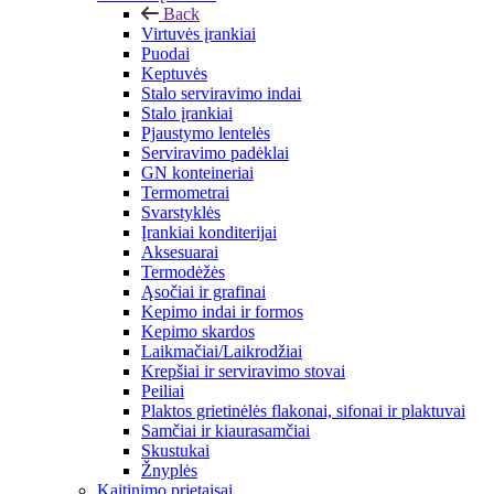
Back
Virtuvės įrankiai
Puodai
Keptuvės
Stalo serviravimo indai
Stalo įrankiai
Pjaustymo lentelės
Serviravimo padėklai
GN konteineriai
Termometrai
Svarstyklės
Įrankiai konditerijai
Aksesuarai
Termodėžės
Ąsočiai ir grafinai
Kepimo indai ir formos
Kepimo skardos
Laikmačiai/Laikrodžiai
Krepšiai ir serviravimo stovai
Peiliai
Plaktos grietinėlės flakonai, sifonai ir plaktuvai
Samčiai ir kiaurasamčiai
Skustukai
Žnyplės
Kaitinimo prietaisai