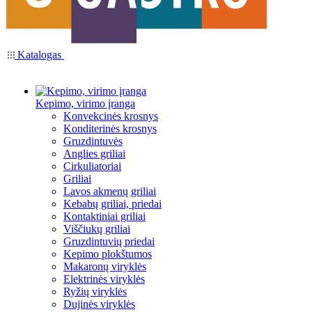
Katalogas
Kepimo, virimo įranga
Konvekcinės krosnys
Konditerinės krosnys
Gruzdintuvės
Anglies griliai
Cirkuliatoriai
Griliai
Lavos akmenų griliai
Kebabų griliai, priedai
Kontaktiniai griliai
Viščiukų griliai
Gruzdintuvių priedai
Kepimo plokštumos
Makaronų viryklės
Elektrinės viryklės
Ryžių viryklės
Dujinės viryklės