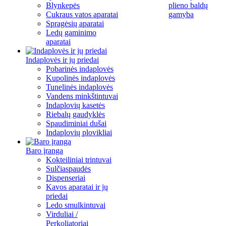
Blynkepės
plieno baldų
Cukraus vatos aparatai
gamyba
Spragėsių aparatai
Ledų gaminimo
aparatai
Indaplovės ir jų priedai
Pobarinės indaplovės
Kupolinės indaplovės
Tunelinės indaplovės
Vandens minkštintuvai
Indaplovių kasetės
Riebalų gaudyklės
Spaudiminiai dušai
Indaplovių plovikliai
Baro įranga
Kokteiliniai trintuvai
Sulčiaspaudės
Dispenseriai
Kavos aparatai ir jų
priedai
Ledo smulkintuvai
Virduliai /
Perkoliatoriai