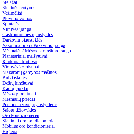
Stelažai
Sieninės lentynos
Vežimėliai
Plovimo vonios
Spintelės
Virtuvės įranga
Gastronominės pjaustyklės
Daržovių pjaustyklės
Vakuumatoriai / Pakavimo įranga
Mėsmalės / Mėsos paruošimo įranga
Planetariniai maišytuvai
Rankiniai trintuvai
Virtuvės kombainai
Makaronų gamybos mašinos
Bulviaskutės
Dešrų kimštuvai
Kaulų pjūklai
Mėsos purentuvai
Mėsmalių priedai
Peiliai daržovių pjaustyklėms
Salotų džiovyklės
Oro kondicionieriai
Sieniniai oro kondicionieriai
Mobilūs oro kondicionieriai
Higiena