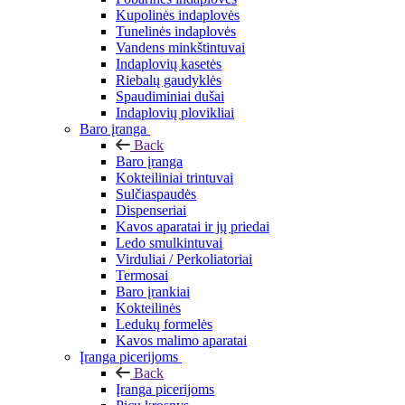
Kupolinės indaplovės
Tunelinės indaplovės
Vandens minkštintuvai
Indaplovių kasetės
Riebalų gaudyklės
Spaudiminiai dušai
Indaplovių plovikliai
Baro įranga
Back
Baro įranga
Kokteiliniai trintuvai
Sulčiaspaudės
Dispenseriai
Kavos aparatai ir jų priedai
Ledo smulkintuvai
Virduliai / Perkoliatoriai
Termosai
Baro įrankiai
Kokteilinės
Ledukų formelės
Kavos malimo aparatai
Įranga picerijoms
Back
Įranga picerijoms