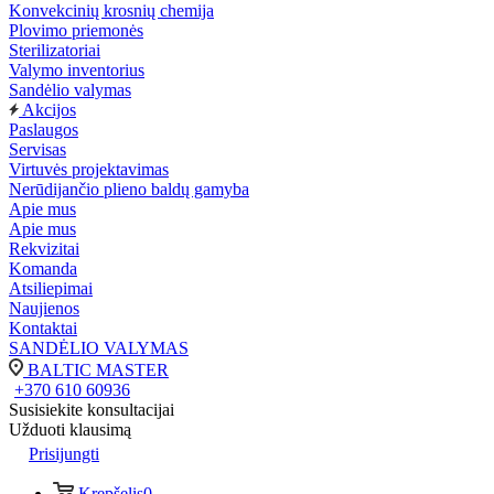
Konvekcinių krosnių chemija
Plovimo priemonės
Sterilizatoriai
Valymo inventorius
Sandėlio valymas
Akcijos
Paslaugos
Servisas
Virtuvės projektavimas
Nerūdijančio plieno baldų gamyba
Apie mus
Apie mus
Rekvizitai
Komanda
Atsiliepimai
Naujienos
Kontaktai
SANDĖLIO VALYMAS
BALTIC MASTER
+370 610 60936
Susisiekite konsultacijai
Užduoti klausimą
Prisijungti
Krepšelis
0