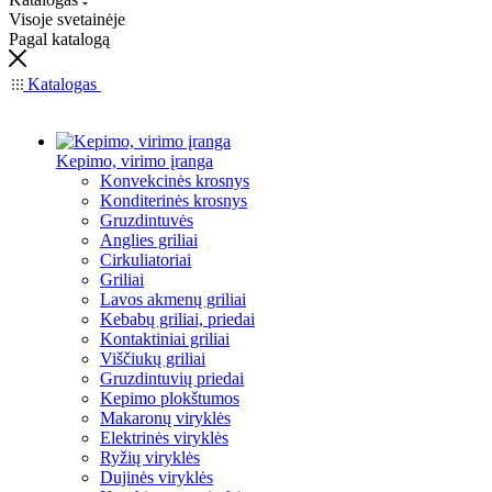
Visoje svetainėje
Pagal katalogą
Katalogas
Kepimo, virimo įranga
Konvekcinės krosnys
Konditerinės krosnys
Gruzdintuvės
Anglies griliai
Cirkuliatoriai
Griliai
Lavos akmenų griliai
Kebabų griliai, priedai
Kontaktiniai griliai
Viščiukų griliai
Gruzdintuvių priedai
Kepimo plokštumos
Makaronų viryklės
Elektrinės viryklės
Ryžių viryklės
Dujinės viryklės