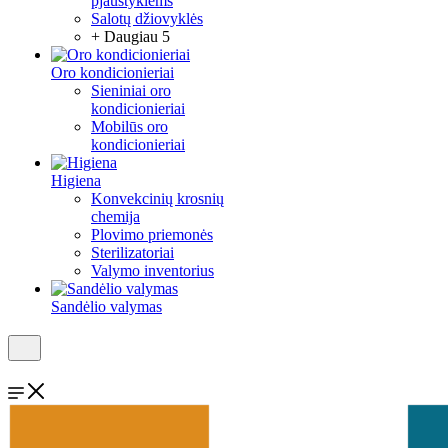
pjaustyklėms
Salotų džiovyklės
+ Daugiau 5
Oro kondicionieriai
Sieniniai oro
kondicionieriai
Mobilūs oro
kondicionieriai
Higiena
Konvekcinių krosnių
chemija
Plovimo priemonės
Sterilizatoriai
Valymo inventorius
Sandėlio valymas