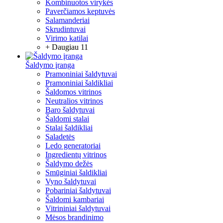
Kombinuotos virykės
Paverčiamos keptuvės
Salamanderiai
Skrudintuvai
Virimo katilai
+ Daugiau 11
Šaldymo įranga
Pramoniniai šaldytuvai
Pramoniniai šaldikliai
Šaldomos vitrinos
Neutralios vitrinos
Baro šaldytuvai
Šaldomi stalai
Stalai šaldikliai
Saladetės
Ledo generatoriai
Ingredientų vitrinos
Šaldymo dežės
Smūginiai šaldikliai
Vyno šaldytuvai
Pobariniai šaldytuvai
Šaldomi kambariai
Vitrininiai šaldytuvai
Mėsos brandinimo