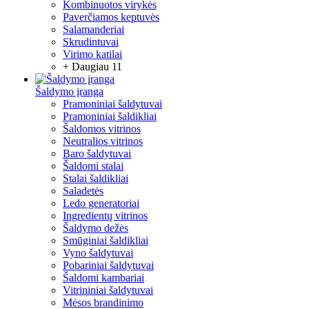
Kombinuotos virykės
Paverčiamos keptuvės
Salamanderiai
Skrudintuvai
Virimo katilai
+ Daugiau 11
Šaldymo įranga
Pramoniniai šaldytuvai
Pramoniniai šaldikliai
Šaldomos vitrinos
Neutralios vitrinos
Baro šaldytuvai
Šaldomi stalai
Stalai šaldikliai
Saladetės
Ledo generatoriai
Ingredientų vitrinos
Šaldymo dežės
Smūginiai šaldikliai
Vyno šaldytuvai
Pobariniai šaldytuvai
Šaldomi kambariai
Vitrininiai šaldytuvai
Mėsos brandinimo