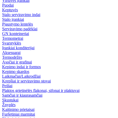
Virtuvės įrankiai
Puodai
Keptuvės
Stalo serviravimo indai
Stalo įrankiai
Pjaustymo lentelės
Serviravimo padėklai
GN konteineriai
Termometrai
Svarstyklės
Įrankiai konditerijai
Aksesuarai
Termodėžės
Ąsočiai ir grafinai
Kepimo indai ir formos
Kepimo skardos
Laikmačiai/Laikrodžiai
Krepšiai ir serviravimo stovai
Peiliai
Plaktos grietinėlės flakonai, sifonai ir plaktuvai
Samčiai ir kiaurasamčiai
Skustukai
Žnyplės
Kaitinimo prietaisai
Furšetiniai marmitai