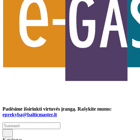
Padėsime išsirinkti virtuvės įrangą. Rašykite mums:
eprekyba@balticmaster.lt
Katalogas