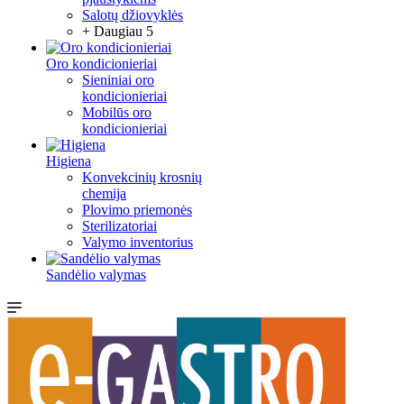
Salotų džiovyklės
+ Daugiau 5
Oro kondicionieriai
Sieniniai oro
kondicionieriai
Mobilūs oro
kondicionieriai
Higiena
Konvekcinių krosnių
chemija
Plovimo priemonės
Sterilizatoriai
Valymo inventorius
Sandėlio valymas