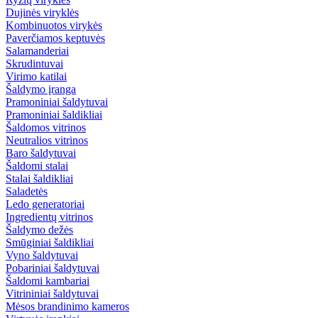
Dujinės viryklės
Kombinuotos virykės
Paverčiamos keptuvės
Salamanderiai
Skrudintuvai
Virimo katilai
Šaldymo įranga
Pramoniniai šaldytuvai
Pramoniniai šaldikliai
Šaldomos vitrinos
Neutralios vitrinos
Baro šaldytuvai
Šaldomi stalai
Stalai šaldikliai
Saladetės
Ledo generatoriai
Ingredientų vitrinos
Šaldymo dežės
Smūginiai šaldikliai
Vyno šaldytuvai
Pobariniai šaldytuvai
Šaldomi kambariai
Vitrininiai šaldytuvai
Mėsos brandinimo kameros