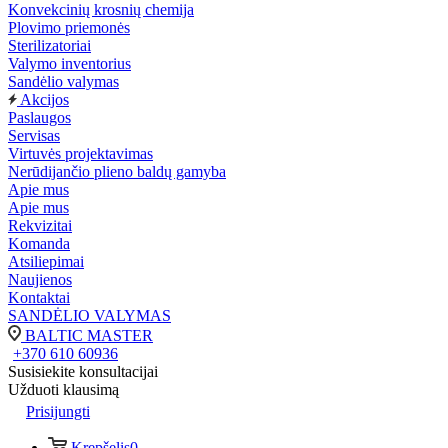
Konvekcinių krosnių chemija
Plovimo priemonės
Sterilizatoriai
Valymo inventorius
Sandėlio valymas
Akcijos
Paslaugos
Servisas
Virtuvės projektavimas
Nerūdijančio plieno baldų gamyba
Apie mus
Apie mus
Rekvizitai
Komanda
Atsiliepimai
Naujienos
Kontaktai
SANDĖLIO VALYMAS
BALTIC MASTER
+370 610 60936
Susisiekite konsultacijai
Užduoti klausimą
Prisijungti
Krepšelis
0