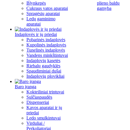
Blynkepės
plieno baldų
Cukraus vatos aparatai
gamyba
Spragėsių aparatai
Ledų gaminimo
aparatai
Indaplovės ir jų priedai
Pobarinės indaplovės
Kupolinės indaplovės
Tunelinės indaplovės
Vandens minkštintuvai
Indaplovių kasetės
Riebalų gaudyklės
Spaudiminiai dušai
Indaplovių plovikliai
Baro įranga
Kokteiliniai trintuvai
Sulčiaspaudės
Dispenseriai
Kavos aparatai ir jų
priedai
Ledo smulkintuvai
Virduliai /
Perkoliatoriai