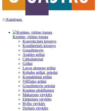
Katalogas
Kepimo, virimo įranga
Konvekcinės krosnys
Konditerinės krosnys
Gruzdintuvės
Anglies griliai
Cirkuliatoriai
Griliai
Lavos akmenų griliai
Kebabų griliai, priedai
Kontaktiniai griliai
Viščiukų griliai
Gruzdintuvių priedai
Kepimo plokštumos
Makaronų viryklės
Elektrinės viryklės
Ryžių viryklės
Dujinės viryklės