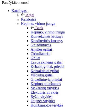
Parašykite mums!
Katalogas
Atgal
Katalogas
Kepimo, virimo įranga
Back
Kepimo, virimo įranga
Konvekcinės krosnys
Konditerinės krosnys
Gruzdintuvės
Anglies griliai
Cirkuliatoriai
Griliai
Lavos akmenų griliai
Kebabų griliai, priedai
Kontaktiniai griliai
Viščiukų griliai
Gruzdintuvių priedai
Kepimo plokštumos
Makaronų viryklės
Elektrinės viryklės
Ryžių viryklės
Dujinės viryklės
Kombinuotos virykės