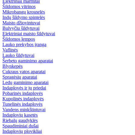
Elektriniai marmitai
Šildomos vitrinos
Mikrobangų krosnelės
Indų šildymo spintelės
Maisto džiovintuvai
Bulvyčiu šildytuvai
Elektriniai maisto šildytuvai
Šildomos lempos
Lauko prekybos įranga
Vaflinės
Lauko šildytuvai
Šerbeto gaminimo aparatai
Blynkepės
Cukraus vatos aparatai
Spragėsių aparatai
Ledų gaminimo aparatai
Indaplovės ir jų priedai
Pobarinės indaplovės
Kupolinės indaplovės
Tunelinės indaplovės
Vandens minkštintuvai
Indaplovių kasetės
Riebalų gaudyklės
Spaudiminiai dušai
Indaplovių plovikliai