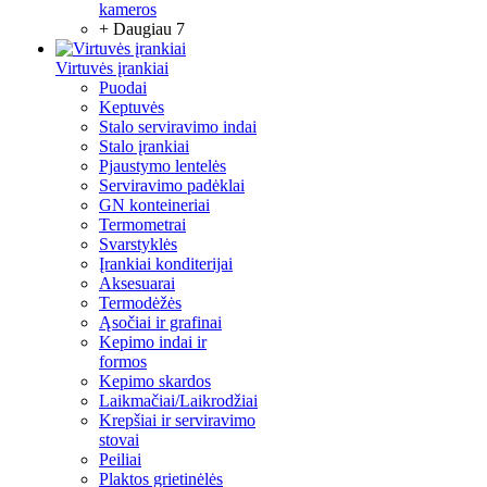
kameros
+ Daugiau 7
Virtuvės įrankiai
Puodai
Keptuvės
Stalo serviravimo indai
Stalo įrankiai
Pjaustymo lentelės
Serviravimo padėklai
GN konteineriai
Termometrai
Svarstyklės
Įrankiai konditerijai
Aksesuarai
Termodėžės
Ąsočiai ir grafinai
Kepimo indai ir
formos
Kepimo skardos
Laikmačiai/Laikrodžiai
Krepšiai ir serviravimo
stovai
Peiliai
Plaktos grietinėlės