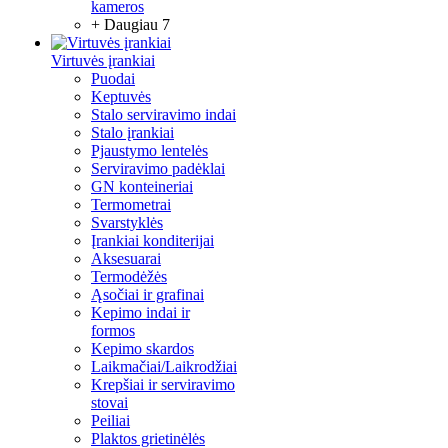
kameros
+ Daugiau 7
Virtuvės įrankiai
Puodai
Keptuvės
Stalo serviravimo indai
Stalo įrankiai
Pjaustymo lentelės
Serviravimo padėklai
GN konteineriai
Termometrai
Svarstyklės
Įrankiai konditerijai
Aksesuarai
Termodėžės
Ąsočiai ir grafinai
Kepimo indai ir
formos
Kepimo skardos
Laikmačiai/Laikrodžiai
Krepšiai ir serviravimo
stovai
Peiliai
Plaktos grietinėlės