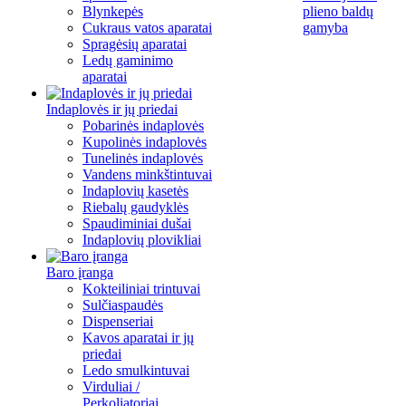
Blynkepės
plieno baldų
Cukraus vatos aparatai
gamyba
Spragėsių aparatai
Ledų gaminimo
aparatai
Indaplovės ir jų priedai
Pobarinės indaplovės
Kupolinės indaplovės
Tunelinės indaplovės
Vandens minkštintuvai
Indaplovių kasetės
Riebalų gaudyklės
Spaudiminiai dušai
Indaplovių plovikliai
Baro įranga
Kokteiliniai trintuvai
Sulčiaspaudės
Dispenseriai
Kavos aparatai ir jų
priedai
Ledo smulkintuvai
Virduliai /
Perkoliatoriai