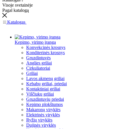
Visoje svetainėje
Pagal katalogą
Katalogas
Kepimo, virimo įranga
Konvekcinės krosnys
Konditerinės krosnys
Gruzdintuvės
Anglies griliai
Cirkuliatoriai
Griliai
Lavos akmenų griliai
Kebabų griliai, priedai
Kontaktiniai griliai
Viščiukų griliai
Gruzdintuvių priedai
Kepimo plokštumos
Makaronų viryklės
Elektrinės viryklės
Ryžių viryklės
Dujinės viryklės