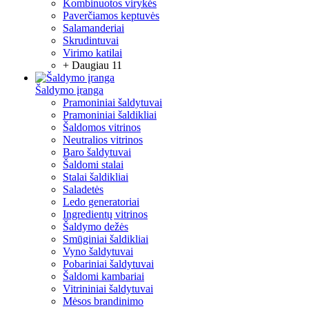
Kombinuotos virykės
Paverčiamos keptuvės
Salamanderiai
Skrudintuvai
Virimo katilai
+ Daugiau 11
Šaldymo įranga
Pramoniniai šaldytuvai
Pramoniniai šaldikliai
Šaldomos vitrinos
Neutralios vitrinos
Baro šaldytuvai
Šaldomi stalai
Stalai šaldikliai
Saladetės
Ledo generatoriai
Ingredientų vitrinos
Šaldymo dežės
Smūginiai šaldikliai
Vyno šaldytuvai
Pobariniai šaldytuvai
Šaldomi kambariai
Vitrininiai šaldytuvai
Mėsos brandinimo