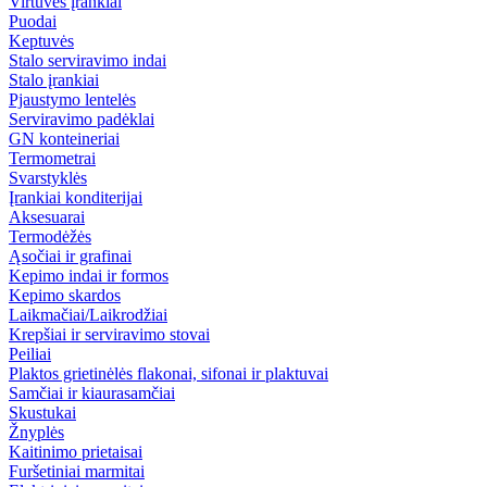
Virtuvės įrankiai
Puodai
Keptuvės
Stalo serviravimo indai
Stalo įrankiai
Pjaustymo lentelės
Serviravimo padėklai
GN konteineriai
Termometrai
Svarstyklės
Įrankiai konditerijai
Aksesuarai
Termodėžės
Ąsočiai ir grafinai
Kepimo indai ir formos
Kepimo skardos
Laikmačiai/Laikrodžiai
Krepšiai ir serviravimo stovai
Peiliai
Plaktos grietinėlės flakonai, sifonai ir plaktuvai
Samčiai ir kiaurasamčiai
Skustukai
Žnyplės
Kaitinimo prietaisai
Furšetiniai marmitai