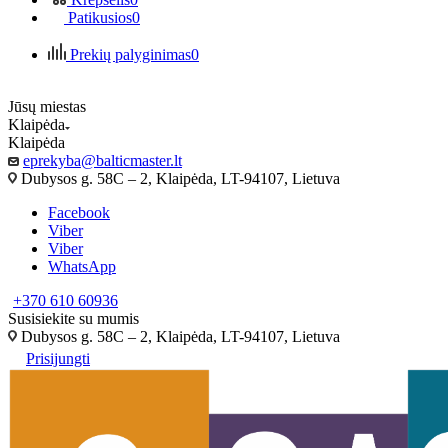
Patikusios
0
Prekių palyginimas
0
Jūsų miestas
Klaipėda
Klaipėda
eprekyba@balticmaster.lt
Dubysos g. 58C – 2, Klaipėda, LT-94107, Lietuva
Facebook
Viber
Viber
WhatsApp
+370 610 60936
Susisiekite su mumis
Dubysos g. 58C – 2, Klaipėda, LT-94107, Lietuva
Prisijungti