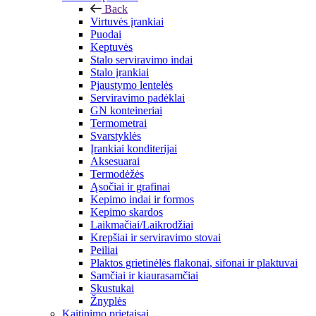
Back
Virtuvės įrankiai
Puodai
Keptuvės
Stalo serviravimo indai
Stalo įrankiai
Pjaustymo lentelės
Serviravimo padėklai
GN konteineriai
Termometrai
Svarstyklės
Įrankiai konditerijai
Aksesuarai
Termodėžės
Ąsočiai ir grafinai
Kepimo indai ir formos
Kepimo skardos
Laikmačiai/Laikrodžiai
Krepšiai ir serviravimo stovai
Peiliai
Plaktos grietinėlės flakonai, sifonai ir plaktuvai
Samčiai ir kiaurasamčiai
Skustukai
Žnyplės
Kaitinimo prietaisai