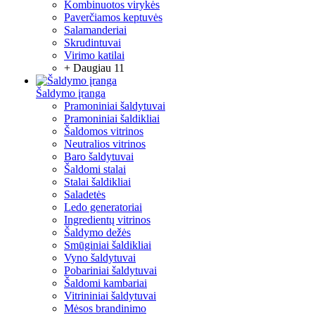
Kombinuotos virykės
Paverčiamos keptuvės
Salamanderiai
Skrudintuvai
Virimo katilai
+ Daugiau 11
Šaldymo įranga
Pramoniniai šaldytuvai
Pramoniniai šaldikliai
Šaldomos vitrinos
Neutralios vitrinos
Baro šaldytuvai
Šaldomi stalai
Stalai šaldikliai
Saladetės
Ledo generatoriai
Ingredientų vitrinos
Šaldymo dežės
Smūginiai šaldikliai
Vyno šaldytuvai
Pobariniai šaldytuvai
Šaldomi kambariai
Vitrininiai šaldytuvai
Mėsos brandinimo