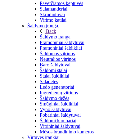
Paverčiamos keptuvės
Salamanderiai
Skrudintuvai
Virimo katilai
Šaldymo įranga
Back
Šaldymo įranga
Pramoniniai šaldytuvai
Pramoniniai šaldikliai
Šaldomos vitrinos
Neutralios vitrinos
Baro šaldytuvai
Šaldomi stalai
Stalai šaldikliai
Saladetės
Ledo generatoriai
Ingredientų vitrinos
Šaldymo dežės
Smūginiai šaldikliai
Vyno šaldytuvai
Pobariniai šaldytuvai
Šaldomi kambariai
Vitrininiai šaldytuvai
Mėsos brandinimo kameros
Virtuvės įrankiai