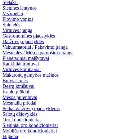
Stelažai
Sieninės lentynos
Vežimėliai
Plovimo vonios
Spintelės
Virtuvės įranga
Gastronominės pjaustyklės
Daržovių pjaustyklės
Vakuumatoriai / Pakavimo įranga
Mėsmalės / Mėsos paruošimo įranga
Planetariniai maišytuvai
Rankiniai trintuvai
Virtuvės kombainai
Makaronų gamybos mašinos
Bulviaskutės
Dešrų kimštuvai
Kaulų pjūklai
Mėsos purentuvai
Mėsmalių priedai
Peiliai daržovių pjaustyklėms
Salotų džiovyklės
Oro kondicionieriai
Sieniniai oro kondicionieriai
Mobilūs oro kondicionieriai
Higiena