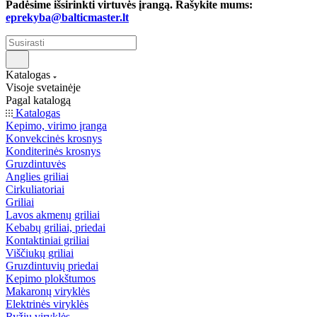
Padėsime išsirinkti virtuvės įrangą. Rašykite mums:
eprekyba@balticmaster.lt
Katalogas
Visoje svetainėje
Pagal katalogą
Katalogas
Kepimo, virimo įranga
Konvekcinės krosnys
Konditerinės krosnys
Gruzdintuvės
Anglies griliai
Cirkuliatoriai
Griliai
Lavos akmenų griliai
Kebabų griliai, priedai
Kontaktiniai griliai
Viščiukų griliai
Gruzdintuvių priedai
Kepimo plokštumos
Makaronų viryklės
Elektrinės viryklės
Ryžių viryklės