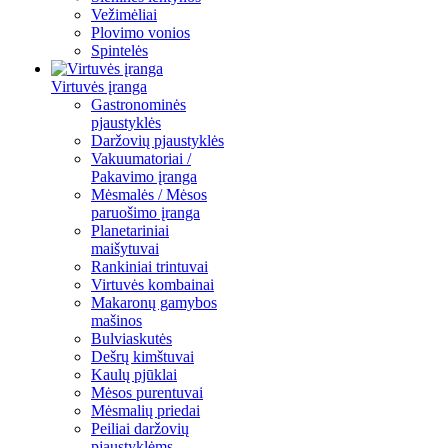
Vežimėliai
Plovimo vonios
Spintelės
Virtuvės įranga
Gastronominės
pjaustyklės
Daržovių pjaustyklės
Vakuumatoriai /
Pakavimo įranga
Mėsmalės / Mėsos
paruošimo įranga
Planetariniai
maišytuvai
Rankiniai trintuvai
Virtuvės kombainai
Makaronų gamybos
mašinos
Bulviaskutės
Dešrų kimštuvai
Kaulų pjūklai
Mėsos purentuvai
Mėsmalių priedai
Peiliai daržovių
pjaustyklėms