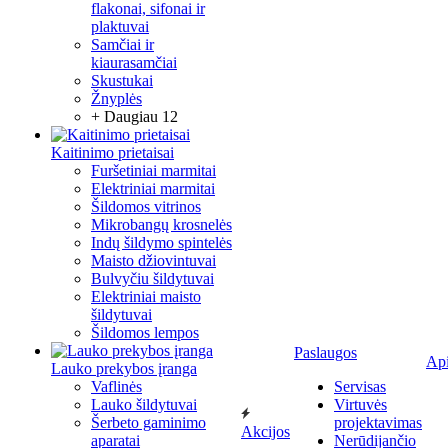
flakonai, sifonai ir
plaktuvai
Samčiai ir
kiaurasamčiai
Skustukai
Žnyplės
+ Daugiau 12
Kaitinimo prietaisai
Furšetiniai marmitai
Elektriniai marmitai
Šildomos vitrinos
Mikrobangų krosnelės
Indų šildymo spintelės
Maisto džiovintuvai
Bulvyčiu šildytuvai
Elektriniai maisto
šildytuvai
Šildomos lempos
Paslaugos
Ap
Lauko prekybos įranga
Vaflinės
Servisas
Lauko šildytuvai
Virtuvės
Šerbeto gaminimo
projektavimas
Akcijos
aparatai
Nerūdijančio