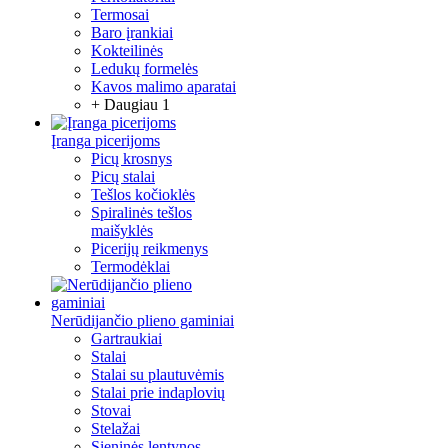
Termosai
Baro įrankiai
Kokteilinės
Ledukų formelės
Kavos malimo aparatai
+ Daugiau 1
Įranga picerijoms
Picų krosnys
Picų stalai
Tešlos kočioklės
Spiralinės tešlos
maišyklės
Picerijų reikmenys
Termodėklai
Nerūdijančio plieno gaminiai
Gartraukiai
Stalai
Stalai su plautuvėmis
Stalai prie indaplovių
Stovai
Stelažai
Sieninės lentynos