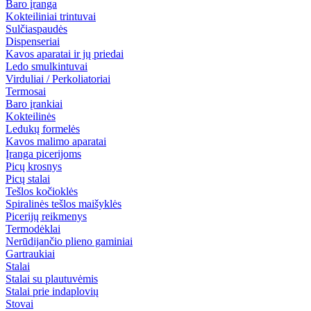
Baro įranga
Kokteiliniai trintuvai
Sulčiaspaudės
Dispenseriai
Kavos aparatai ir jų priedai
Ledo smulkintuvai
Virduliai / Perkoliatoriai
Termosai
Baro įrankiai
Kokteilinės
Ledukų formelės
Kavos malimo aparatai
Įranga picerijoms
Picų krosnys
Picų stalai
Tešlos kočioklės
Spiralinės tešlos maišyklės
Picerijų reikmenys
Termodėklai
Nerūdijančio plieno gaminiai
Gartraukiai
Stalai
Stalai su plautuvėmis
Stalai prie indaplovių
Stovai