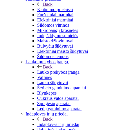
Back
Kaitinimo prietaisai
Furšetiniai marmitai
Elektriniai marmitai
Šildomos vitrinos
Mikrobangų krosnelės
Indų šildymo spintelės
Maisto džiovintuvai
Bulvyčiu šildytuvai
Elektriniai maisto šildytuvai
Šildomos lempos
Lauko prekybos įranga
Back
Lauko prekybos įranga
Vaflinės
Lauko šildytuvai
Šerbeto gaminimo aparatai
Blynkepės
Cukraus vatos aparatai
Spragėsių aparatai
Ledų gaminimo aparatai
Indaplovės ir jų priedai
Back
Indaplovės ir jų priedai
Pobarinės indaplovės