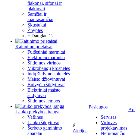
flakonai, sifonai ir
plaktuvai
Samčiai ir
kiaurasamčiai
Skustukai
Žnyplės
+ Daugiau 12
Kaitinimo prietaisai
Furšetiniai marmitai
Elektriniai marmitai
Šildomos vitrinos
Mikrobangų krosnelės
Indų šildymo spintelės
Maisto džiovintuvai
Bulvyčiu šildytuvai
Elektriniai maisto
šildytuvai
Šildomos lempos
Paslaugos
Ap
Lauko prekybos įranga
Vaflinės
Servisas
Lauko šildytuvai
Virtuvės
Šerbeto gaminimo
projektavimas
Akcijos
aparatai
Nerūdijančio