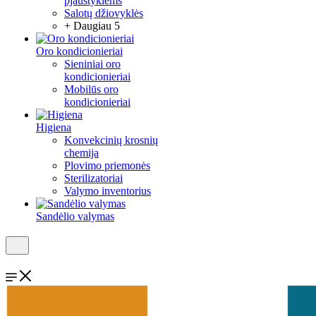
pjaustyklėms
Salotų džiovyklės
+ Daugiau 5
Oro kondicionieriai
Sieniniai oro
kondicionieriai
Mobilūs oro
kondicionieriai
Higiena
Konvekcinių krosnių
chemija
Plovimo priemonės
Sterilizatoriai
Valymo inventorius
Sandėlio valymas