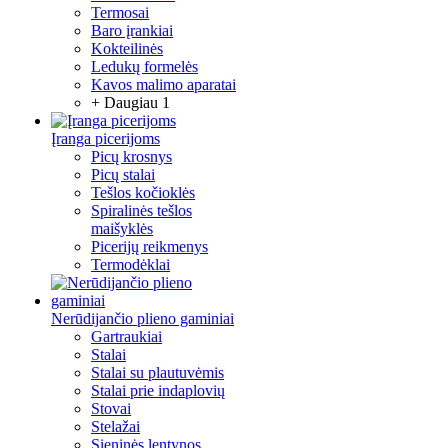
Termosai
Baro įrankiai
Kokteilinės
Ledukų formelės
Kavos malimo aparatai
+ Daugiau 1
Įranga picerijoms
Picų krosnys
Picų stalai
Tešlos kočioklės
Spiralinės tešlos
maišyklės
Picerijų reikmenys
Termodėklai
Nerūdijančio plieno gaminiai
Gartraukiai
Stalai
Stalai su plautuvėmis
Stalai prie indaplovių
Stovai
Stelažai
Sieninės lentynos