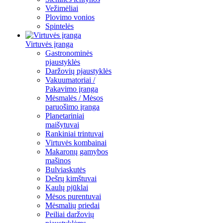
Vežimėliai
Plovimo vonios
Spintelės
Virtuvės įranga
Gastronominės
pjaustyklės
Daržovių pjaustyklės
Vakuumatoriai /
Pakavimo įranga
Mėsmalės / Mėsos
paruošimo įranga
Planetariniai
maišytuvai
Rankiniai trintuvai
Virtuvės kombainai
Makaronų gamybos
mašinos
Bulviaskutės
Dešrų kimštuvai
Kaulų pjūklai
Mėsos purentuvai
Mėsmalių priedai
Peiliai daržovių