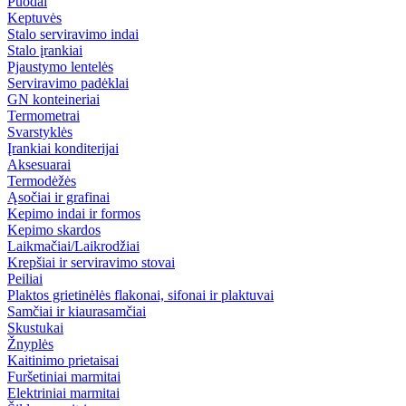
Puodai
Keptuvės
Stalo serviravimo indai
Stalo įrankiai
Pjaustymo lentelės
Serviravimo padėklai
GN konteineriai
Termometrai
Svarstyklės
Įrankiai konditerijai
Aksesuarai
Termodėžės
Ąsočiai ir grafinai
Kepimo indai ir formos
Kepimo skardos
Laikmačiai/Laikrodžiai
Krepšiai ir serviravimo stovai
Peiliai
Plaktos grietinėlės flakonai, sifonai ir plaktuvai
Samčiai ir kiaurasamčiai
Skustukai
Žnyplės
Kaitinimo prietaisai
Furšetiniai marmitai
Elektriniai marmitai