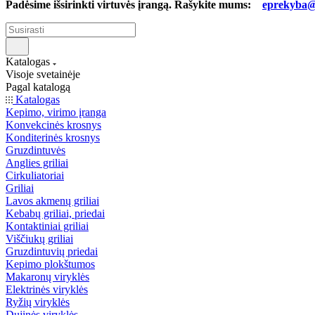
Padėsime išsirinkti virtuvės įrangą. Rašykite mums:
eprekyba@b
Katalogas
Visoje svetainėje
Pagal katalogą
Katalogas
Kepimo, virimo įranga
Konvekcinės krosnys
Konditerinės krosnys
Gruzdintuvės
Anglies griliai
Cirkuliatoriai
Griliai
Lavos akmenų griliai
Kebabų griliai, priedai
Kontaktiniai griliai
Viščiukų griliai
Gruzdintuvių priedai
Kepimo plokštumos
Makaronų viryklės
Elektrinės viryklės
Ryžių viryklės
Dujinės viryklės