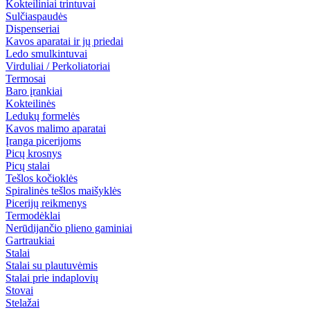
Kokteiliniai trintuvai
Sulčiaspaudės
Dispenseriai
Kavos aparatai ir jų priedai
Ledo smulkintuvai
Virduliai / Perkoliatoriai
Termosai
Baro įrankiai
Kokteilinės
Ledukų formelės
Kavos malimo aparatai
Įranga picerijoms
Picų krosnys
Picų stalai
Tešlos kočioklės
Spiralinės tešlos maišyklės
Picerijų reikmenys
Termodėklai
Nerūdijančio plieno gaminiai
Gartraukiai
Stalai
Stalai su plautuvėmis
Stalai prie indaplovių
Stovai
Stelažai