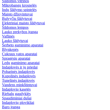
Šildomos vitrinos
Mikrobangų krosnelės
Indų šildymo spintelės
Maisto džiovintuvai
Bulvyčiu šildytuvai
Elektriniai maisto šildytuvai
Šildomos lempos
Lauko prekybos įranga
Vaflinės
Lauko šildytuvai
Šerbeto gaminimo aparatai
Blynkepės
Cukraus vatos aparatai
Spragėsių aparatai
Ledų gaminimo aparatai
Indaplovės ir jų priedai
Pobarinės indaplovės
Kupolinės indaplovės
Tunelinės indaplovės
Vandens minkštintuvai
Indaplovių kasetės
Riebalų gaudyklės
Spaudiminiai dušai
Indaplovių plovikliai
Baro įranga