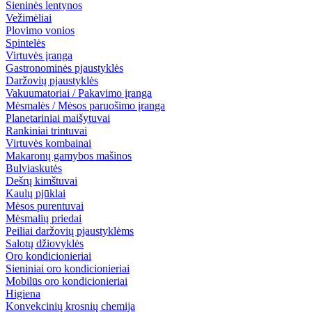
Sieninės lentynos
Vežimėliai
Plovimo vonios
Spintelės
Virtuvės įranga
Gastronominės pjaustyklės
Daržovių pjaustyklės
Vakuumatoriai / Pakavimo įranga
Mėsmalės / Mėsos paruošimo įranga
Planetariniai maišytuvai
Rankiniai trintuvai
Virtuvės kombainai
Makaronų gamybos mašinos
Bulviaskutės
Dešrų kimštuvai
Kaulų pjūklai
Mėsos purentuvai
Mėsmalių priedai
Peiliai daržovių pjaustyklėms
Salotų džiovyklės
Oro kondicionieriai
Sieniniai oro kondicionieriai
Mobilūs oro kondicionieriai
Higiena
Konvekcinių krosnių chemija