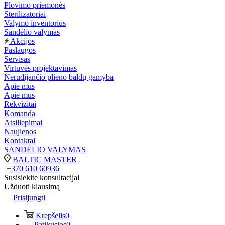
Plovimo priemonės
Sterilizatoriai
Valymo inventorius
Sandėlio valymas
Akcijos
Paslaugos
Servisas
Virtuvės projektavimas
Nerūdijančio plieno baldų gamyba
Apie mus
Apie mus
Rekvizitai
Komanda
Atsiliepimai
Naujienos
Kontaktai
SANDĖLIO VALYMAS
BALTIC MASTER
+370 610 60936
Susisiekite konsultacijai
Užduoti klausimą
Prisijungti
Krepšelis
0
Patikusios
0