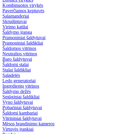
Kombinuotos virykės
Paverčiamos keptuvės
Salamanderiai
Skrudintuvai
Virimo katilai
Šaldymo įranga
Pramoniniai šaldytuvai
Pramoniniai šaldikliai
Šaldomos vitrinos
Neutralios vitrinos
Baro šaldytuvai
Šaldomi stalai
Stalai šaldikliai
Saladetės
Ledo generatoriai
Ingredientų vitrinos
Šaldymo dežės
Smūginiai šaldikliai
Vyno šaldytuvai
Pobariniai šaldytuvai
Šaldomi kambariai
Vitrininiai šaldytuvai
Mėsos brandinimo kameros
Virtuvės įrankiai