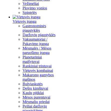
Vežimėliai
Plovimo vonios
Spintelės
Virtuvės įranga
Gastronominės
pjaustyklės
Daržovių pjaustyklės
Vakuumatoriai /
Pakavimo įranga
Mėsmalės / Mėsos
paruošimo įranga
Planetariniai
maišytuvai
Rankiniai trintuvai
Virtuvės kombainai
Makaronų gamybos
mašinos
Bulviaskutės
Dešrų kimštuvai
Kaulų pjūklai
Mėsos purentuvai
Mėsmalių priedai
Peiliai daržovių
pjaustyklėms