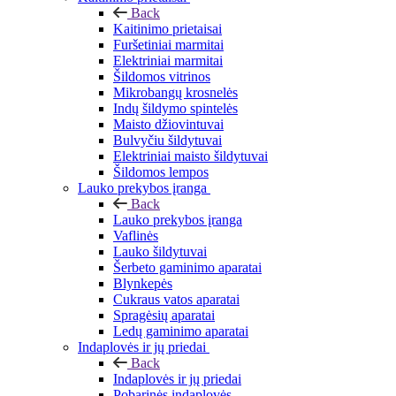
Back
Kaitinimo prietaisai
Furšetiniai marmitai
Elektriniai marmitai
Šildomos vitrinos
Mikrobangų krosnelės
Indų šildymo spintelės
Maisto džiovintuvai
Bulvyčiu šildytuvai
Elektriniai maisto šildytuvai
Šildomos lempos
Lauko prekybos įranga
Back
Lauko prekybos įranga
Vaflinės
Lauko šildytuvai
Šerbeto gaminimo aparatai
Blynkepės
Cukraus vatos aparatai
Spragėsių aparatai
Ledų gaminimo aparatai
Indaplovės ir jų priedai
Back
Indaplovės ir jų priedai
Pobarinės indaplovės