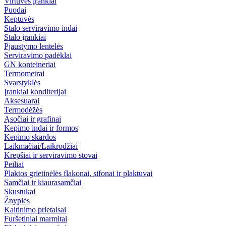
Virtuvės įrankiai
Puodai
Keptuvės
Stalo serviravimo indai
Stalo įrankiai
Pjaustymo lentelės
Serviravimo padėklai
GN konteineriai
Termometrai
Svarstyklės
Įrankiai konditerijai
Aksesuarai
Termodėžės
Ąsočiai ir grafinai
Kepimo indai ir formos
Kepimo skardos
Laikmačiai/Laikrodžiai
Krepšiai ir serviravimo stovai
Peiliai
Plaktos grietinėlės flakonai, sifonai ir plaktuvai
Samčiai ir kiaurasamčiai
Skustukai
Žnyplės
Kaitinimo prietaisai
Furšetiniai marmitai