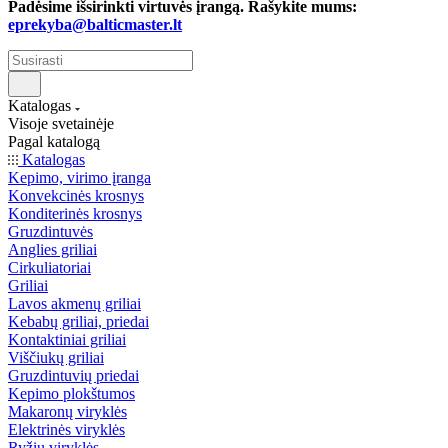
Padėsime išsirinkti virtuvės įrangą. Rašykite mums:
eprekyba@balticmaster.lt
Katalogas
Visoje svetainėje
Pagal katalogą
Katalogas
Kepimo, virimo įranga
Konvekcinės krosnys
Konditerinės krosnys
Gruzdintuvės
Anglies griliai
Cirkuliatoriai
Griliai
Lavos akmenų griliai
Kebabų griliai, priedai
Kontaktiniai griliai
Viščiukų griliai
Gruzdintuvių priedai
Kepimo plokštumos
Makaronų viryklės
Elektrinės viryklės
Ryžių viryklės