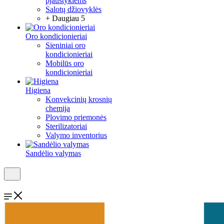
pjaustyklėms
Salotų džiovyklės
+ Daugiau 5
Oro kondicionieriai
Sieniniai oro
kondicionieriai
Mobilūs oro
kondicionieriai
Higiena
Konvekcinių krosnių
chemija
Plovimo priemonės
Sterilizatoriai
Valymo inventorius
Sandėlio valymas