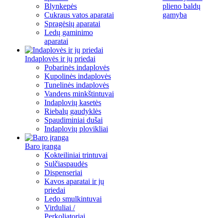
Blynkepės
plieno baldų
Cukraus vatos aparatai
gamyba
Spragėsių aparatai
Ledų gaminimo
aparatai
Indaplovės ir jų priedai
Pobarinės indaplovės
Kupolinės indaplovės
Tunelinės indaplovės
Vandens minkštintuvai
Indaplovių kasetės
Riebalų gaudyklės
Spaudiminiai dušai
Indaplovių plovikliai
Baro įranga
Kokteiliniai trintuvai
Sulčiaspaudės
Dispenseriai
Kavos aparatai ir jų
priedai
Ledo smulkintuvai
Virduliai /
Perkoliatoriai