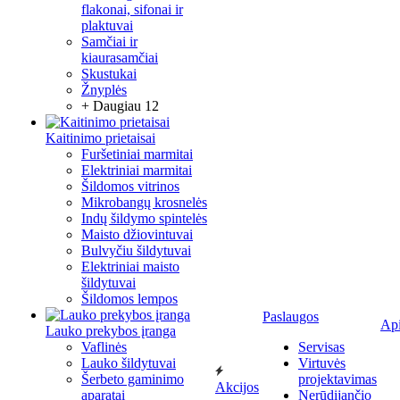
flakonai, sifonai ir
plaktuvai
Samčiai ir
kiaurasamčiai
Skustukai
Žnyplės
+ Daugiau 12
Kaitinimo prietaisai
Furšetiniai marmitai
Elektriniai marmitai
Šildomos vitrinos
Mikrobangų krosnelės
Indų šildymo spintelės
Maisto džiovintuvai
Bulvyčiu šildytuvai
Elektriniai maisto
šildytuvai
Šildomos lempos
Paslaugos
Ap
Lauko prekybos įranga
Vaflinės
Servisas
Lauko šildytuvai
Virtuvės
Šerbeto gaminimo
projektavimas
Akcijos
aparatai
Nerūdijančio