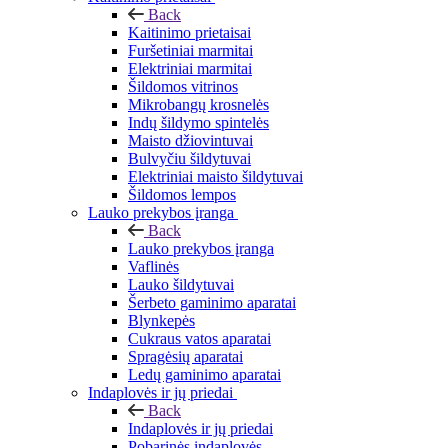
Back
Kaitinimo prietaisai
Furšetiniai marmitai
Elektriniai marmitai
Šildomos vitrinos
Mikrobangų krosnelės
Indų šildymo spintelės
Maisto džiovintuvai
Bulvyčiu šildytuvai
Elektriniai maisto šildytuvai
Šildomos lempos
Lauko prekybos įranga
Back
Lauko prekybos įranga
Vaflinės
Lauko šildytuvai
Šerbeto gaminimo aparatai
Blynkepės
Cukraus vatos aparatai
Spragėsių aparatai
Ledų gaminimo aparatai
Indaplovės ir jų priedai
Back
Indaplovės ir jų priedai
Pobarinės indaplovės