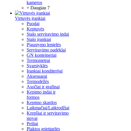
kameros
+ Daugiau 7
Virtuvės įrankiai
Puodai
Keptuvės
Stalo serviravimo indai
Stalo įrankiai
Pjaustymo lentelės
Serviravimo padėklai
GN konteineriai
Termometrai
Svarstyklės
Įrankiai konditerijai
Aksesuarai
Termodėžės
Ąsočiai ir grafinai
Kepimo indai ir
formos
Kepimo skardos
Laikmačiai/Laikrodžiai
Krepšiai ir serviravimo
stovai
Peiliai
Plaktos grietinėlės