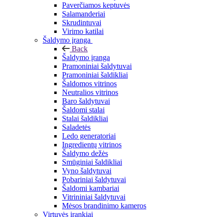
Paverčiamos keptuvės
Salamanderiai
Skrudintuvai
Virimo katilai
Šaldymo įranga
Back
Šaldymo įranga
Pramoniniai šaldytuvai
Pramoniniai šaldikliai
Šaldomos vitrinos
Neutralios vitrinos
Baro šaldytuvai
Šaldomi stalai
Stalai šaldikliai
Saladetės
Ledo generatoriai
Ingredientų vitrinos
Šaldymo dežės
Smūginiai šaldikliai
Vyno šaldytuvai
Pobariniai šaldytuvai
Šaldomi kambariai
Vitrininiai šaldytuvai
Mėsos brandinimo kameros
Virtuvės įrankiai