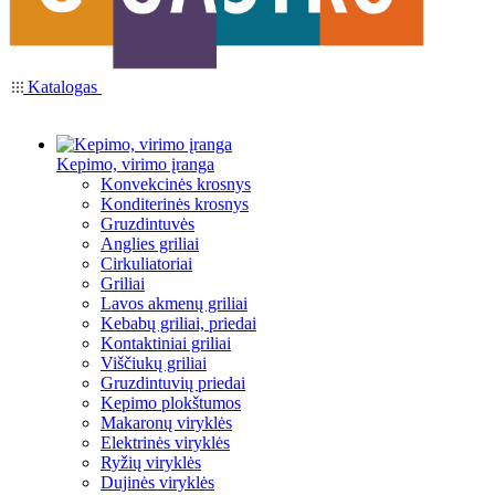
Katalogas
Kepimo, virimo įranga
Konvekcinės krosnys
Konditerinės krosnys
Gruzdintuvės
Anglies griliai
Cirkuliatoriai
Griliai
Lavos akmenų griliai
Kebabų griliai, priedai
Kontaktiniai griliai
Viščiukų griliai
Gruzdintuvių priedai
Kepimo plokštumos
Makaronų viryklės
Elektrinės viryklės
Ryžių viryklės
Dujinės viryklės