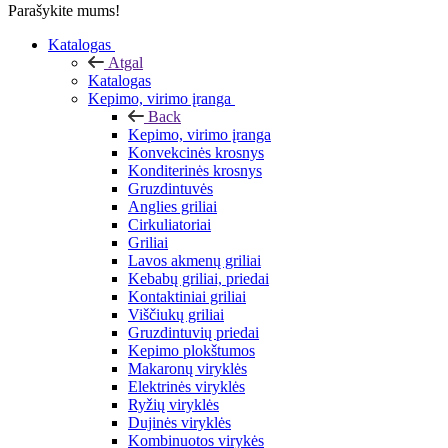
Parašykite mums!
Katalogas
Atgal
Katalogas
Kepimo, virimo įranga
Back
Kepimo, virimo įranga
Konvekcinės krosnys
Konditerinės krosnys
Gruzdintuvės
Anglies griliai
Cirkuliatoriai
Griliai
Lavos akmenų griliai
Kebabų griliai, priedai
Kontaktiniai griliai
Viščiukų griliai
Gruzdintuvių priedai
Kepimo plokštumos
Makaronų viryklės
Elektrinės viryklės
Ryžių viryklės
Dujinės viryklės
Kombinuotos virykės