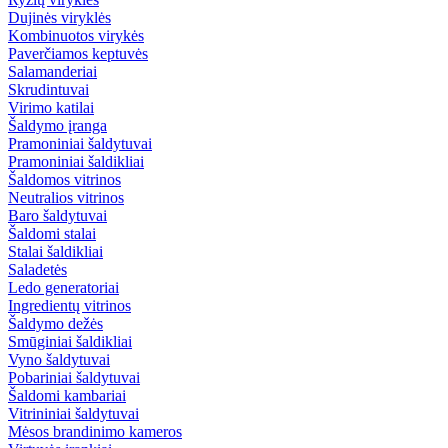
Dujinės viryklės
Kombinuotos virykės
Paverčiamos keptuvės
Salamanderiai
Skrudintuvai
Virimo katilai
Šaldymo įranga
Pramoniniai šaldytuvai
Pramoniniai šaldikliai
Šaldomos vitrinos
Neutralios vitrinos
Baro šaldytuvai
Šaldomi stalai
Stalai šaldikliai
Saladetės
Ledo generatoriai
Ingredientų vitrinos
Šaldymo dežės
Smūginiai šaldikliai
Vyno šaldytuvai
Pobariniai šaldytuvai
Šaldomi kambariai
Vitrininiai šaldytuvai
Mėsos brandinimo kameros