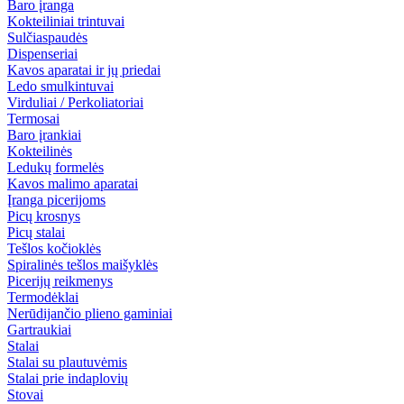
Baro įranga
Kokteiliniai trintuvai
Sulčiaspaudės
Dispenseriai
Kavos aparatai ir jų priedai
Ledo smulkintuvai
Virduliai / Perkoliatoriai
Termosai
Baro įrankiai
Kokteilinės
Ledukų formelės
Kavos malimo aparatai
Įranga picerijoms
Picų krosnys
Picų stalai
Tešlos kočioklės
Spiralinės tešlos maišyklės
Picerijų reikmenys
Termodėklai
Nerūdijančio plieno gaminiai
Gartraukiai
Stalai
Stalai su plautuvėmis
Stalai prie indaplovių
Stovai