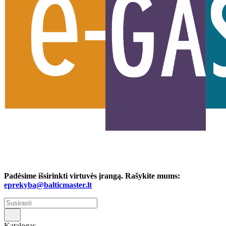
Padėsime išsirinkti virtuvės įrangą. Rašykite mums:
eprekyba@balticmaster.lt
Katalogas