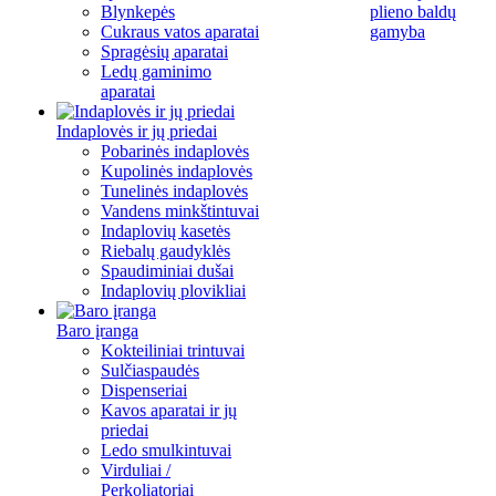
Blynkepės
plieno baldų
Cukraus vatos aparatai
gamyba
Spragėsių aparatai
Ledų gaminimo
aparatai
Indaplovės ir jų priedai
Pobarinės indaplovės
Kupolinės indaplovės
Tunelinės indaplovės
Vandens minkštintuvai
Indaplovių kasetės
Riebalų gaudyklės
Spaudiminiai dušai
Indaplovių plovikliai
Baro įranga
Kokteiliniai trintuvai
Sulčiaspaudės
Dispenseriai
Kavos aparatai ir jų
priedai
Ledo smulkintuvai
Virduliai /
Perkoliatoriai