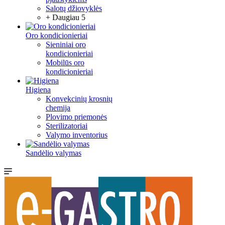
Salotų džiovyklės
+ Daugiau 5
Oro kondicionieriai
Sieniniai oro
kondicionieriai
Mobilūs oro
kondicionieriai
Higiena
Konvekcinių krosnių
chemija
Plovimo priemonės
Sterilizatoriai
Valymo inventorius
Sandėlio valymas