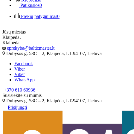
Patikusios
0
Prekių palyginimas
0
Jūsų miestas
Klaipėda
Klaipėda
eprekyba@balticmaster.lt
Dubysos g. 58C – 2, Klaipėda, LT-94107, Lietuva
Facebook
Viber
Viber
WhatsApp
+370 610 60936
Susisiekite su mumis
Dubysos g. 58C – 2, Klaipėda, LT-94107, Lietuva
Prisijungti