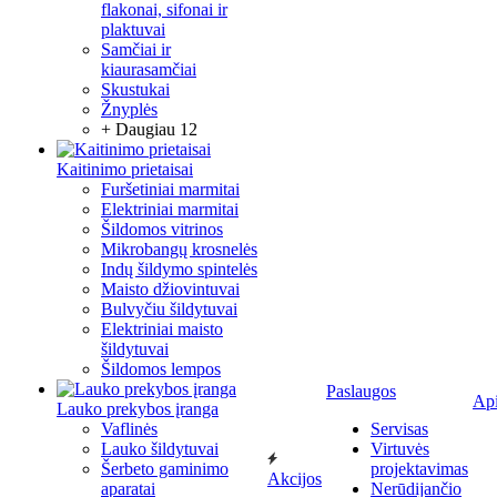
flakonai, sifonai ir
plaktuvai
Samčiai ir
kiaurasamčiai
Skustukai
Žnyplės
+ Daugiau 12
Kaitinimo prietaisai
Furšetiniai marmitai
Elektriniai marmitai
Šildomos vitrinos
Mikrobangų krosnelės
Indų šildymo spintelės
Maisto džiovintuvai
Bulvyčiu šildytuvai
Elektriniai maisto
šildytuvai
Šildomos lempos
Paslaugos
Ap
Lauko prekybos įranga
Vaflinės
Servisas
Lauko šildytuvai
Virtuvės
Šerbeto gaminimo
projektavimas
Akcijos
aparatai
Nerūdijančio