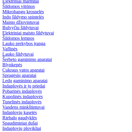
Elektriniai marmitai
Šildomos vitrinos
Mikrobangų krosnelės
Indų šildymo spintelės
Maisto džiovintuvai
Bulvyčiu šildytuvai
Elektriniai maisto šildytuvai
Šildomos lempos
Lauko prekybos įranga
Vaflinės
Lauko šildytuvai
Šerbeto gaminimo aparatai
Blynkepės
Cukraus vatos aparatai
Spragėsių aparatai
Ledų gaminimo aparatai
Indaplovės ir jų priedai
Pobarinės indaplovės
Kupolinės indaplovės
Tunelinės indaplovės
Vandens minkštintuvai
Indaplovių kasetės
Riebalų gaudyklės
Spaudiminiai dušai
Indaplovių plovikliai