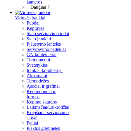
kameros
+ Daugiau 7
Virtuvės įrankiai
Puodai
Keptuvės
Stalo serviravimo indai
Stalo įrankiai
Pjaustymo lentelės
Serviravimo padėklai
GN konteineriai
Termometrai
Svarstyklės
Įrankiai konditerijai
Aksesuarai
Termodėžės
Ąsočiai ir grafinai
Kepimo indai ir
formos
Kepimo skardos
Laikmačiai/Laikrodžiai
Krepšiai ir serviravimo
stovai
Peiliai
Plaktos grietinėlės