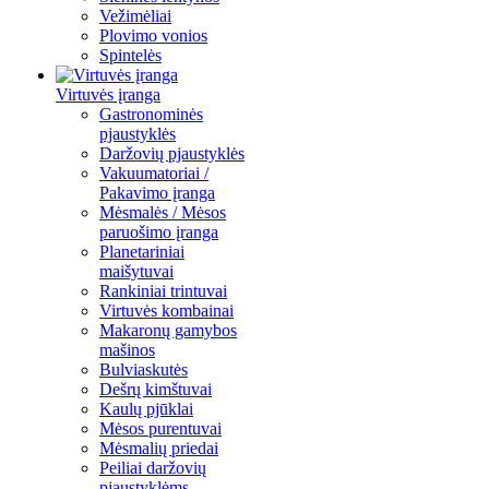
Vežimėliai
Plovimo vonios
Spintelės
Virtuvės įranga
Gastronominės
pjaustyklės
Daržovių pjaustyklės
Vakuumatoriai /
Pakavimo įranga
Mėsmalės / Mėsos
paruošimo įranga
Planetariniai
maišytuvai
Rankiniai trintuvai
Virtuvės kombainai
Makaronų gamybos
mašinos
Bulviaskutės
Dešrų kimštuvai
Kaulų pjūklai
Mėsos purentuvai
Mėsmalių priedai
Peiliai daržovių
pjaustyklėms