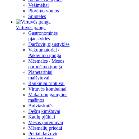
Vežimėliai
Plovimo vonios
Spintelės
Virtuvės įranga
Gastronominės
pjaustyklės
Daržovių pjaustyklės
Vakuumatoriai /
Pakavimo įranga
Mėsmalės / Mėsos
paruošimo įranga
Planetariniai
maišytuvai
Rankiniai trintuvai
Virtuvės kombainai
Makaronų gamybos
mašinos
Bulviaskutės
Dešrų kimštuvai
Kaulų pjūklai
Mėsos purentuvai
Mėsmalių priedai
Peiliai daržovių