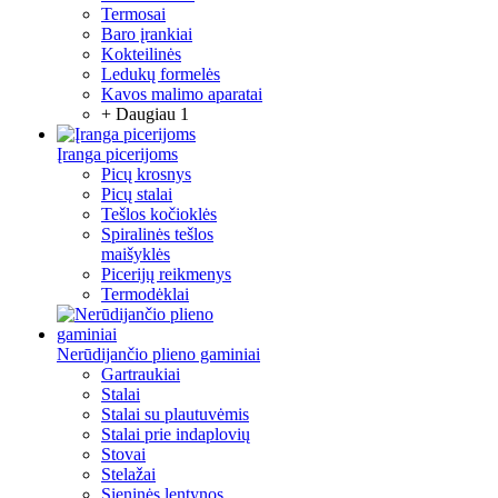
Termosai
Baro įrankiai
Kokteilinės
Ledukų formelės
Kavos malimo aparatai
+ Daugiau 1
Įranga picerijoms
Picų krosnys
Picų stalai
Tešlos kočioklės
Spiralinės tešlos
maišyklės
Picerijų reikmenys
Termodėklai
Nerūdijančio plieno gaminiai
Gartraukiai
Stalai
Stalai su plautuvėmis
Stalai prie indaplovių
Stovai
Stelažai
Sieninės lentynos