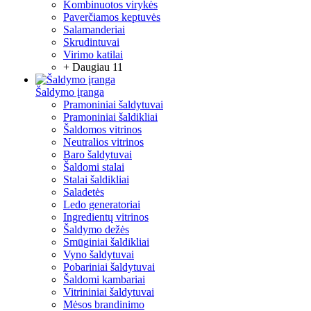
Kombinuotos virykės
Paverčiamos keptuvės
Salamanderiai
Skrudintuvai
Virimo katilai
+ Daugiau 11
Šaldymo įranga
Pramoniniai šaldytuvai
Pramoniniai šaldikliai
Šaldomos vitrinos
Neutralios vitrinos
Baro šaldytuvai
Šaldomi stalai
Stalai šaldikliai
Saladetės
Ledo generatoriai
Ingredientų vitrinos
Šaldymo dežės
Smūginiai šaldikliai
Vyno šaldytuvai
Pobariniai šaldytuvai
Šaldomi kambariai
Vitrininiai šaldytuvai
Mėsos brandinimo