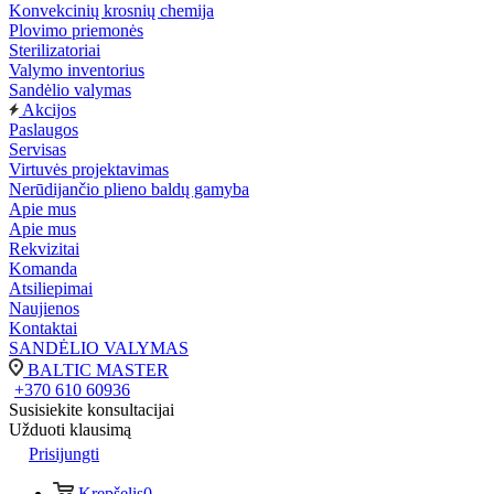
Konvekcinių krosnių chemija
Plovimo priemonės
Sterilizatoriai
Valymo inventorius
Sandėlio valymas
Akcijos
Paslaugos
Servisas
Virtuvės projektavimas
Nerūdijančio plieno baldų gamyba
Apie mus
Apie mus
Rekvizitai
Komanda
Atsiliepimai
Naujienos
Kontaktai
SANDĖLIO VALYMAS
BALTIC MASTER
+370 610 60936
Susisiekite konsultacijai
Užduoti klausimą
Prisijungti
Krepšelis
0