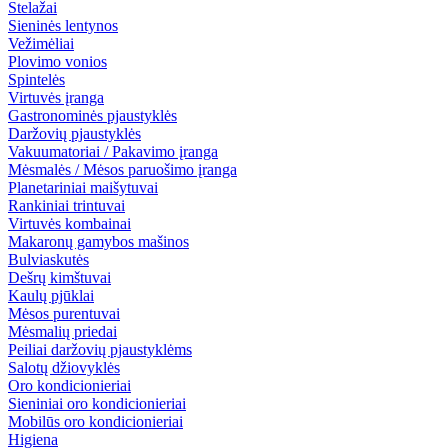
Stelažai
Sieninės lentynos
Vežimėliai
Plovimo vonios
Spintelės
Virtuvės įranga
Gastronominės pjaustyklės
Daržovių pjaustyklės
Vakuumatoriai / Pakavimo įranga
Mėsmalės / Mėsos paruošimo įranga
Planetariniai maišytuvai
Rankiniai trintuvai
Virtuvės kombainai
Makaronų gamybos mašinos
Bulviaskutės
Dešrų kimštuvai
Kaulų pjūklai
Mėsos purentuvai
Mėsmalių priedai
Peiliai daržovių pjaustyklėms
Salotų džiovyklės
Oro kondicionieriai
Sieniniai oro kondicionieriai
Mobilūs oro kondicionieriai
Higiena