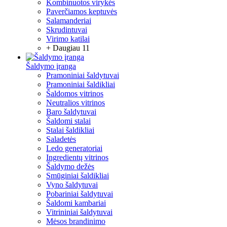
Kombinuotos virykės
Paverčiamos keptuvės
Salamanderiai
Skrudintuvai
Virimo katilai
+ Daugiau 11
Šaldymo įranga
Pramoniniai šaldytuvai
Pramoniniai šaldikliai
Šaldomos vitrinos
Neutralios vitrinos
Baro šaldytuvai
Šaldomi stalai
Stalai šaldikliai
Saladetės
Ledo generatoriai
Ingredientų vitrinos
Šaldymo dežės
Smūginiai šaldikliai
Vyno šaldytuvai
Pobariniai šaldytuvai
Šaldomi kambariai
Vitrininiai šaldytuvai
Mėsos brandinimo