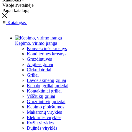
Visoje svetainėje
Pagal katalogą
Katalogas
Kepimo, virimo įranga
Konvekcinės krosnys
Konditerinės krosnys
Gruzdintuvės
Anglies griliai
Cirkuliatoriai
Griliai
Lavos akmenų griliai
Kebabų griliai, priedai
Kontaktiniai griliai
Viščiukų griliai
Gruzdintuvių priedai
Kepimo plokštumos
Makaronų viryklės
Elektrinės viryklės
Ryžių viryklės
Dujinės viryklės