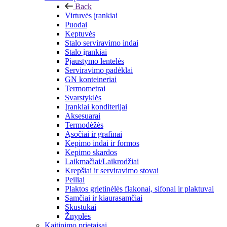
Back
Virtuvės įrankiai
Puodai
Keptuvės
Stalo serviravimo indai
Stalo įrankiai
Pjaustymo lentelės
Serviravimo padėklai
GN konteineriai
Termometrai
Svarstyklės
Įrankiai konditerijai
Aksesuarai
Termodėžės
Ąsočiai ir grafinai
Kepimo indai ir formos
Kepimo skardos
Laikmačiai/Laikrodžiai
Krepšiai ir serviravimo stovai
Peiliai
Plaktos grietinėlės flakonai, sifonai ir plaktuvai
Samčiai ir kiaurasamčiai
Skustukai
Žnyplės
Kaitinimo prietaisai