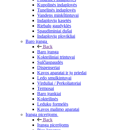
Kupolinės indaplovės
Tunelinės indaplovės
Vandens minkštintuvai
Indaplovių kasetės
Riebalų gaudyklės
Spaudiminiai dušai
Indaplovių plovikliai
Baro įranga
Back
Baro įranga
Kokteiliniai trintuvai
Sulčiaspaudės
Dispenseriai
Kavos aparatai ir jų priedai
Ledo smulkintuvai
Virduliai / Perkoliatoriai
Termosai
Baro įrankiai
Kokteilinės
Ledukų formelės
Kavos malimo aparatai
Įranga picerijoms
Back
Įranga picerijoms