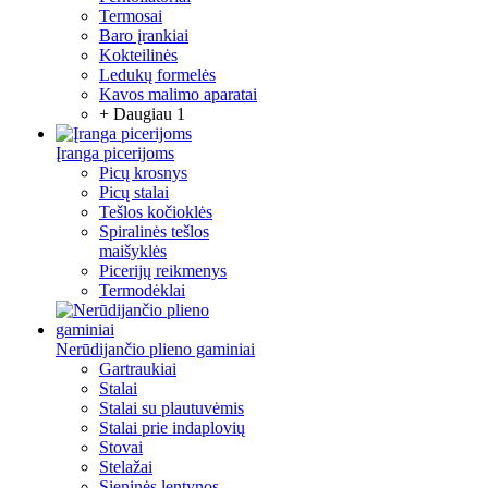
Termosai
Baro įrankiai
Kokteilinės
Ledukų formelės
Kavos malimo aparatai
+ Daugiau 1
Įranga picerijoms
Picų krosnys
Picų stalai
Tešlos kočioklės
Spiralinės tešlos
maišyklės
Picerijų reikmenys
Termodėklai
Nerūdijančio plieno gaminiai
Gartraukiai
Stalai
Stalai su plautuvėmis
Stalai prie indaplovių
Stovai
Stelažai
Sieninės lentynos