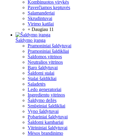
Kombinuotos virykės
Paverčiamos keptuvės
Salamanderiai
Skrudintuvai
Virimo katilai
+ Daugiau 11
Šaldymo įranga
Pramoniniai šaldytuvai
Pramoniniai šaldikliai
Šaldomos vitrinos
Neutralios vitrinos
Baro šaldytuvai
Šaldomi stalai
Stalai šaldikliai
Saladetės
Ledo generatoriai
Ingredientų vitrinos
Šaldymo dežės
Smūginiai šaldikliai
Vyno šaldytuvai
Pobariniai šaldytuvai
Šaldomi kambariai
Vitrininiai šaldytuvai
Mėsos brandinimo