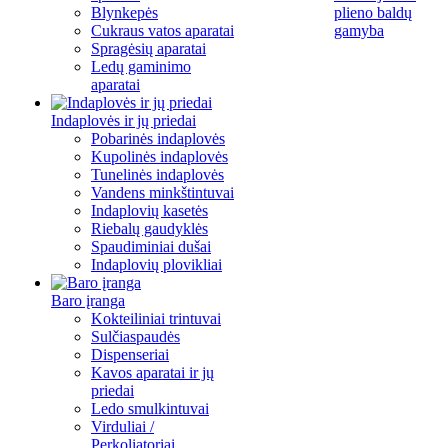
Blynkepės
plieno baldų
Cukraus vatos aparatai
gamyba
Spragėsių aparatai
Ledų gaminimo
aparatai
Indaplovės ir jų priedai
Pobarinės indaplovės
Kupolinės indaplovės
Tunelinės indaplovės
Vandens minkštintuvai
Indaplovių kasetės
Riebalų gaudyklės
Spaudiminiai dušai
Indaplovių plovikliai
Baro įranga
Kokteiliniai trintuvai
Sulčiaspaudės
Dispenseriai
Kavos aparatai ir jų
priedai
Ledo smulkintuvai
Virduliai /
Perkoliatoriai