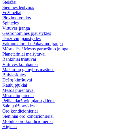
Stelažai
Sieninės lentynos
Vežimėliai
Plovimo vonios
Spintelės
Virtuvės įranga
Gastronominės pjaustyklės
Daržovių pjaustyklės
Vakuumatoriai / Pakavimo įranga
Mėsmalės / Mėsos paruošimo įranga
Planetariniai maišytuvai
Rankiniai trintuvai
Virtuvės kombainai
Makaronų gamybos mašinos
Bulviaskutės
Dešrų kimštuvai
Kaulų pjūklai
Mėsos purentuvai
Mėsmalių priedai
Peiliai daržovių pjaustyklėms
Salotų džiovyklės
Oro kondicionieriai
Sieniniai oro kondicionieriai
Mobilūs oro kondicionieriai
Higiena