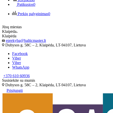
Patikusios
0
Prekių palyginimas
0
Jūsų miestas
Klaipėda
Klaipėda
eprekyba@balticmaster.lt
Dubysos g. 58C – 2, Klaipėda, LT-94107, Lietuva
Facebook
Viber
Viber
WhatsApp
+370 610 60936
Susisiekite su mumis
Dubysos g. 58C – 2, Klaipėda, LT-94107, Lietuva
Prisijungti