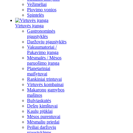
Vežimėliai
Plovimo vonios
Spintelės
Virtuvės įranga
Gastronominės
pjaustyklės
Daržovių pjaustyklės
Vakuumatoriai /
Pakavimo įranga
Mėsmalės / Mėsos
paruošimo įranga
Planetariniai
maišytuvai
Rankiniai trintuvai
Virtuvės kombainai
Makaronų gamybos
mašinos
Bulviaskutės
Dešrų kimštuvai
Kaulų pjūklai
Mėsos purentuvai
Mėsmalių priedai
Peiliai daržovių
pjaustyklėms