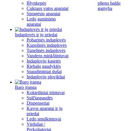
Blynkepės
plieno baldų
Cukraus vatos aparatai
gamyba
Spragėsių aparatai
Ledų gaminimo
aparatai
Indaplovės ir jų priedai
Pobarinės indaplovės
Kupolinės indaplovės
Tunelinės indaplovės
Vandens minkštintuvai
Indaplovių kasetės
Riebalų gaudyklės
Spaudiminiai dušai
Indaplovių plovikliai
Baro įranga
Kokteiliniai trintuvai
Sulčiaspaudės
Dispenseriai
Kavos aparatai ir jų
priedai
Ledo smulkintuvai
Virduliai /
Perkoliatoriai