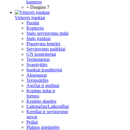
kameros
+ Daugiau 7
Virtuvės įrankiai
Puodai
Keptuvės
Stalo serviravimo indai
Stalo įrankiai
Pjaustymo lentelės
Serviravimo padėklai
GN konteineriai
Termometrai
Svarstyklės
Įrankiai konditerijai
Aksesuarai
Termodėžės
Ąsočiai ir grafinai
Kepimo indai ir
formos
Kepimo skardos
Laikmačiai/Laikrodžiai
Krepšiai ir serviravimo
stovai
Peiliai
Plaktos grietinėlės