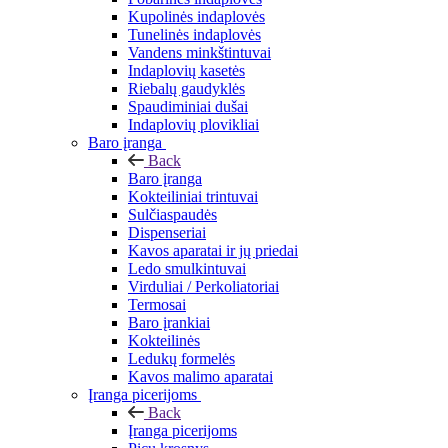
Kupolinės indaplovės
Tunelinės indaplovės
Vandens minkštintuvai
Indaplovių kasetės
Riebalų gaudyklės
Spaudiminiai dušai
Indaplovių plovikliai
Baro įranga
Back
Baro įranga
Kokteiliniai trintuvai
Sulčiaspaudės
Dispenseriai
Kavos aparatai ir jų priedai
Ledo smulkintuvai
Virduliai / Perkoliatoriai
Termosai
Baro įrankiai
Kokteilinės
Ledukų formelės
Kavos malimo aparatai
Įranga picerijoms
Back
Įranga picerijoms