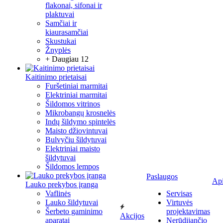
flakonai, sifonai ir
plaktuvai
Samčiai ir
kiaurasamčiai
Skustukai
Žnyplės
+ Daugiau 12
Kaitinimo prietaisai
Furšetiniai marmitai
Elektriniai marmitai
Šildomos vitrinos
Mikrobangų krosnelės
Indų šildymo spintelės
Maisto džiovintuvai
Bulvyčiu šildytuvai
Elektriniai maisto
šildytuvai
Šildomos lempos
Paslaugos
Ap
Lauko prekybos įranga
Vaflinės
Servisas
Lauko šildytuvai
Virtuvės
Šerbeto gaminimo
projektavimas
Akcijos
aparatai
Nerūdijančio