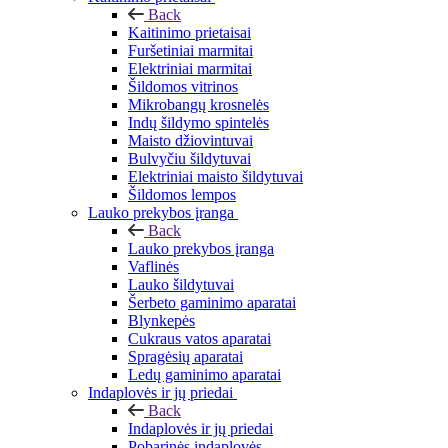
Back
Kaitinimo prietaisai
Furšetiniai marmitai
Elektriniai marmitai
Šildomos vitrinos
Mikrobangų krosnelės
Indų šildymo spintelės
Maisto džiovintuvai
Bulvyčiu šildytuvai
Elektriniai maisto šildytuvai
Šildomos lempos
Lauko prekybos įranga
Back
Lauko prekybos įranga
Vaflinės
Lauko šildytuvai
Šerbeto gaminimo aparatai
Blynkepės
Cukraus vatos aparatai
Spragėsių aparatai
Ledų gaminimo aparatai
Indaplovės ir jų priedai
Back
Indaplovės ir jų priedai
Pobarinės indaplovės