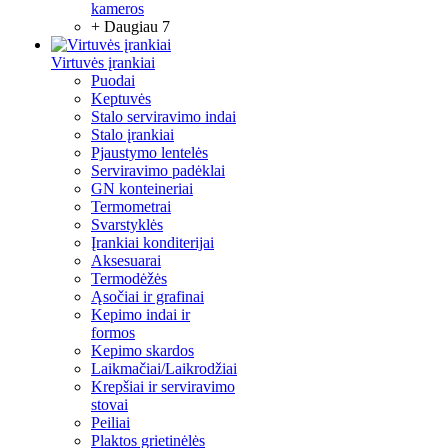
kameros
+ Daugiau 7
Virtuvės įrankiai
Puodai
Keptuvės
Stalo serviravimo indai
Stalo įrankiai
Pjaustymo lentelės
Serviravimo padėklai
GN konteineriai
Termometrai
Svarstyklės
Įrankiai konditerijai
Aksesuarai
Termodėžės
Ąsočiai ir grafinai
Kepimo indai ir
formos
Kepimo skardos
Laikmačiai/Laikrodžiai
Krepšiai ir serviravimo
stovai
Peiliai
Plaktos grietinėlės