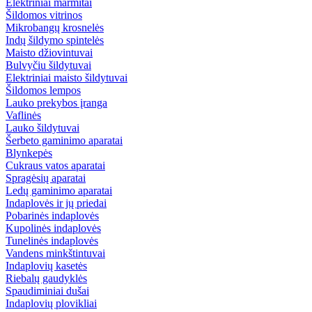
Elektriniai marmitai
Šildomos vitrinos
Mikrobangų krosnelės
Indų šildymo spintelės
Maisto džiovintuvai
Bulvyčiu šildytuvai
Elektriniai maisto šildytuvai
Šildomos lempos
Lauko prekybos įranga
Vaflinės
Lauko šildytuvai
Šerbeto gaminimo aparatai
Blynkepės
Cukraus vatos aparatai
Spragėsių aparatai
Ledų gaminimo aparatai
Indaplovės ir jų priedai
Pobarinės indaplovės
Kupolinės indaplovės
Tunelinės indaplovės
Vandens minkštintuvai
Indaplovių kasetės
Riebalų gaudyklės
Spaudiminiai dušai
Indaplovių plovikliai