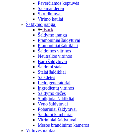
Paverčiamos keptuvės
Salamanderiai
Skrudintuvai
Virimo katilai
Šaldymo įranga
Back
Šaldymo įranga
Pramoniniai šaldytuvai
Pramoniniai šaldikliai
Šaldomos vitrinos
Neutralios vitrinos
Baro šaldytuvai
Šaldomi stalai
Stalai šaldikliai
Saladetės
Ledo generatoriai
Ingredientų vitrinos
Šaldymo dežės
Smūginiai šaldikliai
Vyno šaldytuvai
Pobariniai šaldytuvai
Šaldomi kambariai
Vitrininiai šaldytuvai
Mėsos brandinimo kameros
Virtuvės įrankiai