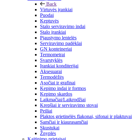
Back
Virtuvės įrankiai
Puodai
Keptuvės
Stalo serviravimo indai
Stalo įrankiai
Pjaustymo lentelės
Serviravimo padėklai
GN konteineriai
Termometrai
Svarstyklės
Įrankiai konditerijai
Aksesuarai
Termodėžės
Ąsočiai ir grafinai
Kepimo indai ir formos
Kepimo skardos
Laikmačiai/Laikrodžiai
Krepšiai ir serviravimo stovai
Peiliai
Plaktos grietinėlės flakonai, sifonai ir plaktuvai
Samčiai ir kiaurasamčiai
Skustukai
Žnyplės
Kaitinimo prietaisai