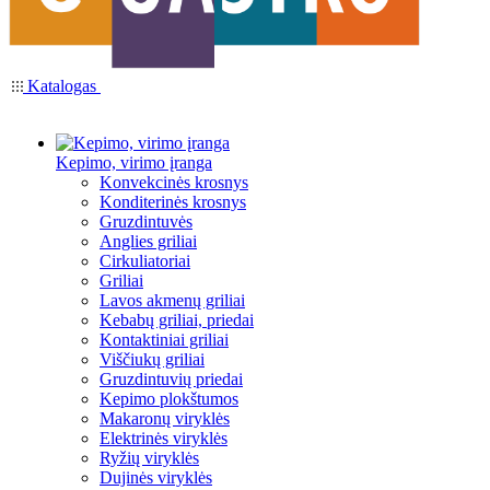
Katalogas
Kepimo, virimo įranga
Konvekcinės krosnys
Konditerinės krosnys
Gruzdintuvės
Anglies griliai
Cirkuliatoriai
Griliai
Lavos akmenų griliai
Kebabų griliai, priedai
Kontaktiniai griliai
Viščiukų griliai
Gruzdintuvių priedai
Kepimo plokštumos
Makaronų viryklės
Elektrinės viryklės
Ryžių viryklės
Dujinės viryklės