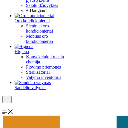
pjaustyklėms
Salotų džiovyklės
+ Daugiau 5
Oro kondicionieriai
Sieniniai oro
kondicionieriai
Mobilūs oro
kondicionieriai
Higiena
Konvekcinių krosnių
chemija
Plovimo priemonės
Sterilizatoriai
Valymo inventorius
Sandėlio valymas