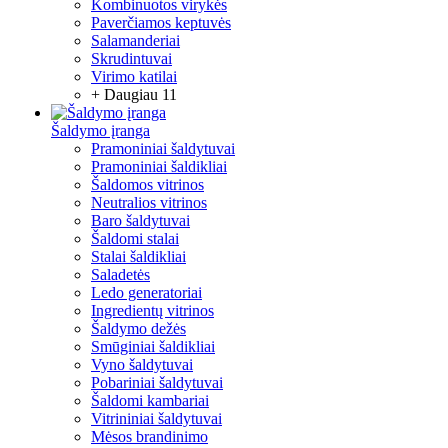
Kombinuotos virykės
Paverčiamos keptuvės
Salamanderiai
Skrudintuvai
Virimo katilai
+ Daugiau 11
Šaldymo įranga
Pramoniniai šaldytuvai
Pramoniniai šaldikliai
Šaldomos vitrinos
Neutralios vitrinos
Baro šaldytuvai
Šaldomi stalai
Stalai šaldikliai
Saladetės
Ledo generatoriai
Ingredientų vitrinos
Šaldymo dežės
Smūginiai šaldikliai
Vyno šaldytuvai
Pobariniai šaldytuvai
Šaldomi kambariai
Vitrininiai šaldytuvai
Mėsos brandinimo