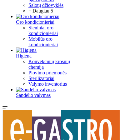
Salotų džiovyklės
+ Daugiau 5
Oro kondicionieriai
Sieniniai oro
kondicionieriai
Mobilūs oro
kondicionieriai
Higiena
Konvekcinių krosnių
chemija
Plovimo priemonės
Sterilizatoriai
Valymo inventorius
Sandėlio valymas