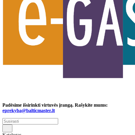
Padėsime išsirinkti virtuvės įrangą. Rašykite mums:
eprekyba@balticmaster.lt
Katalogas