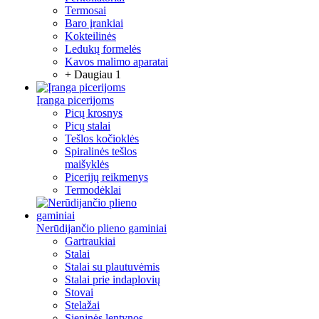
Termosai
Baro įrankiai
Kokteilinės
Ledukų formelės
Kavos malimo aparatai
+ Daugiau 1
Įranga picerijoms
Picų krosnys
Picų stalai
Tešlos kočioklės
Spiralinės tešlos
maišyklės
Picerijų reikmenys
Termodėklai
Nerūdijančio plieno gaminiai
Gartraukiai
Stalai
Stalai su plautuvėmis
Stalai prie indaplovių
Stovai
Stelažai
Sieninės lentynos