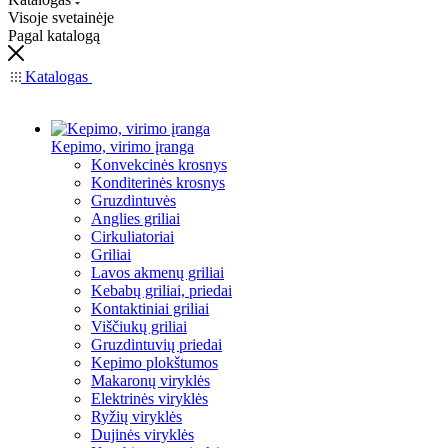
Visoje svetainėje
Pagal katalogą
Katalogas
Kepimo, virimo įranga
Konvekcinės krosnys
Konditerinės krosnys
Gruzdintuvės
Anglies griliai
Cirkuliatoriai
Griliai
Lavos akmenų griliai
Kebabų griliai, priedai
Kontaktiniai griliai
Viščiukų griliai
Gruzdintuvių priedai
Kepimo plokštumos
Makaronų viryklės
Elektrinės viryklės
Ryžių viryklės
Dujinės viryklės