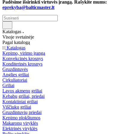
Padėsime išsirinkti virtuvės įrangą. Rašykite mums:
eprekyba@balticmaster.lt
Katalogas
Visoje svetainėje
Pagal katalogą
Katalogas
Kepimo, virimo įranga
Konvekcinės krosnys
Konditerinės krosnys
Gruzdintuvės
Anglies griliai
Cirkuliatoriai
Griliai
Lavos akmenų griliai
Kebabų griliai, priedai
Kontaktiniai griliai
Viščiukų griliai
Gruzdintuvių priedai
Kepimo plokštumos
Makaronų viryklės
Elektrinės viryklės
Ryžių viryklės