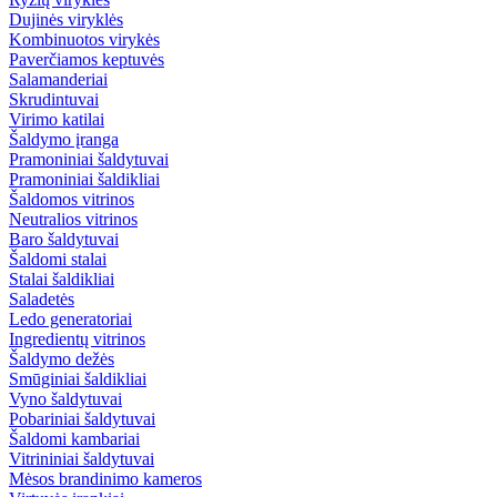
Dujinės viryklės
Kombinuotos virykės
Paverčiamos keptuvės
Salamanderiai
Skrudintuvai
Virimo katilai
Šaldymo įranga
Pramoniniai šaldytuvai
Pramoniniai šaldikliai
Šaldomos vitrinos
Neutralios vitrinos
Baro šaldytuvai
Šaldomi stalai
Stalai šaldikliai
Saladetės
Ledo generatoriai
Ingredientų vitrinos
Šaldymo dežės
Smūginiai šaldikliai
Vyno šaldytuvai
Pobariniai šaldytuvai
Šaldomi kambariai
Vitrininiai šaldytuvai
Mėsos brandinimo kameros