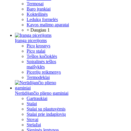
Termosai
Baro įrankiai
Kokteilinės
Ledukų formelės
Kavos malimo aparatai
+ Daugiau 1
Įranga picerijoms
Picų krosnys
Picų stalai
Tešlos kočioklės
Spiralinės tešlos
maišyklės
Picerijų reikmenys
Termodėklai
Nerūdijančio plieno gaminiai
Gartraukiai
Stalai
Stalai su plautuvėmis
Stalai prie indaplovių
Stovai
Stelažai
Sieninės lentynos