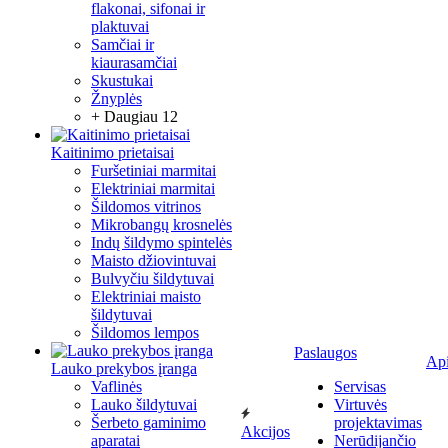
flakonai, sifonai ir
plaktuvai
Samčiai ir
kiaurasamčiai
Skustukai
Žnyplės
+ Daugiau 12
Kaitinimo prietaisai
Furšetiniai marmitai
Elektriniai marmitai
Šildomos vitrinos
Mikrobangų krosnelės
Indų šildymo spintelės
Maisto džiovintuvai
Bulvyčiu šildytuvai
Elektriniai maisto
šildytuvai
Šildomos lempos
Paslaugos
Ap
Lauko prekybos įranga
Vaflinės
Servisas
Lauko šildytuvai
Virtuvės
Šerbeto gaminimo
projektavimas
Akcijos
aparatai
Nerūdijančio