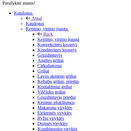
Parašykite mums!
Katalogas
Atgal
Katalogas
Kepimo, virimo įranga
Back
Kepimo, virimo įranga
Konvekcinės krosnys
Konditerinės krosnys
Gruzdintuvės
Anglies griliai
Cirkuliatoriai
Griliai
Lavos akmenų griliai
Kebabų griliai, priedai
Kontaktiniai griliai
Viščiukų griliai
Gruzdintuvių priedai
Kepimo plokštumos
Makaronų viryklės
Elektrinės viryklės
Ryžių viryklės
Dujinės viryklės
Kombinuotos virykės