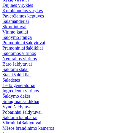
Dujinės viryklės
Kombinuotos virykės
Paverčiamos keptuvės
Salamanderiai
Skrudintuvai
Virimo katilai
Šaldymo įranga
Pramoniniai šaldytuvai
Pramoniniai šaldikliai
Šaldomos vitrinos
Neutralios vitrinos
Baro šaldytuvai
Šaldomi stalai
Stalai šaldikliai
Saladetės
Ledo generatoriai
Ingredientų vitrinos
Šaldymo dežės
Smūginiai šaldikliai
Vyno šaldytuvai
Pobariniai šaldytuvai
Šaldomi kambariai
Vitrininiai šaldytuvai
Mėsos brandinimo kameros