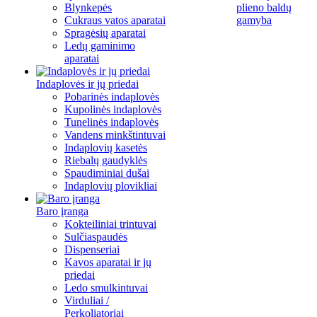
Blynkepės
plieno baldų
Cukraus vatos aparatai
gamyba
Spragėsių aparatai
Ledų gaminimo
aparatai
Indaplovės ir jų priedai
Pobarinės indaplovės
Kupolinės indaplovės
Tunelinės indaplovės
Vandens minkštintuvai
Indaplovių kasetės
Riebalų gaudyklės
Spaudiminiai dušai
Indaplovių plovikliai
Baro įranga
Kokteiliniai trintuvai
Sulčiaspaudės
Dispenseriai
Kavos aparatai ir jų
priedai
Ledo smulkintuvai
Virduliai /
Perkoliatoriai