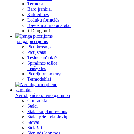
Termosai
Baro įrankiai
Kokteilinės
Ledukų formelės
Kavos malimo aparatai
+ Daugiau 1
Įranga picerijoms
Picų krosnys
Picų stalai
Tešlos kočioklės
Spiralinės tešlos
maišyklės
Picerijų reikmenys
Termodėklai
Nerūdijančio plieno gaminiai
Gartraukiai
Stalai
Stalai su plautuvėmis
Stalai prie indaplovių
Stovai
Stelažai
Sieninės lentynos