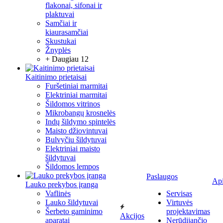
flakonai, sifonai ir
plaktuvai
Samčiai ir
kiaurasamčiai
Skustukai
Žnyplės
+ Daugiau 12
Kaitinimo prietaisai
Furšetiniai marmitai
Elektriniai marmitai
Šildomos vitrinos
Mikrobangų krosnelės
Indų šildymo spintelės
Maisto džiovintuvai
Bulvyčiu šildytuvai
Elektriniai maisto
šildytuvai
Šildomos lempos
Paslaugos
Ap
Lauko prekybos įranga
Vaflinės
Servisas
Lauko šildytuvai
Virtuvės
Šerbeto gaminimo
projektavimas
Akcijos
aparatai
Nerūdijančio