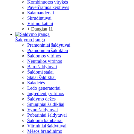
Kombinuotos virykės
Paverčiamos keptuvės
Salamanderiai
Skrudintuvai
Virimo katilai
+ Daugiau 11
Šaldymo įranga
Pramoniniai šaldytuvai
Pramoniniai šaldikliai
Šaldomos vitrinos
Neutralios vitrinos
Baro šaldytuvai
Šaldomi stalai
Stalai šaldikliai
Saladetės
Ledo generatoriai
Ingredientų vitrinos
Šaldymo dežės
Smūginiai šaldikliai
Vyno šaldytuvai
Pobariniai šaldytuvai
Šaldomi kambariai
Vitrininiai šaldytuvai
Mėsos brandinimo