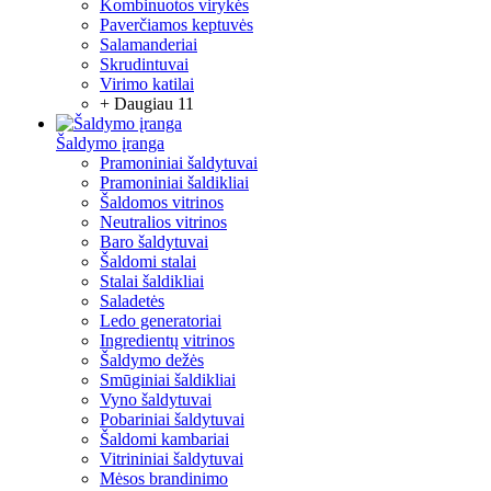
Kombinuotos virykės
Paverčiamos keptuvės
Salamanderiai
Skrudintuvai
Virimo katilai
+ Daugiau 11
Šaldymo įranga
Pramoniniai šaldytuvai
Pramoniniai šaldikliai
Šaldomos vitrinos
Neutralios vitrinos
Baro šaldytuvai
Šaldomi stalai
Stalai šaldikliai
Saladetės
Ledo generatoriai
Ingredientų vitrinos
Šaldymo dežės
Smūginiai šaldikliai
Vyno šaldytuvai
Pobariniai šaldytuvai
Šaldomi kambariai
Vitrininiai šaldytuvai
Mėsos brandinimo