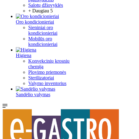
Salotų džiovyklės
+ Daugiau 5
Oro kondicionieriai
Sieniniai oro
kondicionieriai
Mobilūs oro
kondicionieriai
Higiena
Konvekcinių krosnių
chemija
Plovimo priemonės
Sterilizatoriai
Valymo inventorius
Sandėlio valymas