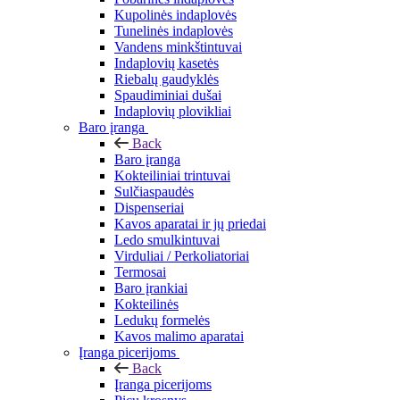
Kupolinės indaplovės
Tunelinės indaplovės
Vandens minkštintuvai
Indaplovių kasetės
Riebalų gaudyklės
Spaudiminiai dušai
Indaplovių plovikliai
Baro įranga
Back
Baro įranga
Kokteiliniai trintuvai
Sulčiaspaudės
Dispenseriai
Kavos aparatai ir jų priedai
Ledo smulkintuvai
Virduliai / Perkoliatoriai
Termosai
Baro įrankiai
Kokteilinės
Ledukų formelės
Kavos malimo aparatai
Įranga picerijoms
Back
Įranga picerijoms