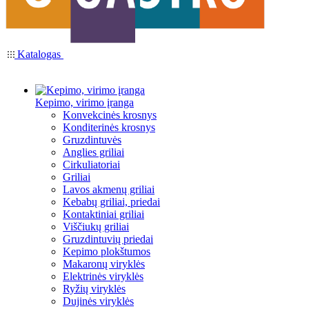
Katalogas
Kepimo, virimo įranga
Konvekcinės krosnys
Konditerinės krosnys
Gruzdintuvės
Anglies griliai
Cirkuliatoriai
Griliai
Lavos akmenų griliai
Kebabų griliai, priedai
Kontaktiniai griliai
Viščiukų griliai
Gruzdintuvių priedai
Kepimo plokštumos
Makaronų viryklės
Elektrinės viryklės
Ryžių viryklės
Dujinės viryklės