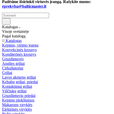
Padėsime išsirinkti virtuvės įrangą. Rašykite mums:
eprekyba@balticmaster.lt
Katalogas
Visoje svetainėje
Pagal katalogą
Katalogas
Kepimo, virimo įranga
Konvekcinės krosnys
Konditerinės krosnys
Gruzdintuvės
Anglies griliai
Cirkuliatoriai
Griliai
Lavos akmenų griliai
Kebabų griliai, priedai
Kontaktiniai griliai
Viščiukų griliai
Gruzdintuvių priedai
Kepimo plokštumos
Makaronų viryklės
Elektrinės viryklės
Ryžių viryklės