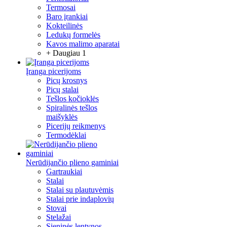
Termosai
Baro įrankiai
Kokteilinės
Ledukų formelės
Kavos malimo aparatai
+ Daugiau 1
Įranga picerijoms
Picų krosnys
Picų stalai
Tešlos kočioklės
Spiralinės tešlos
maišyklės
Picerijų reikmenys
Termodėklai
Nerūdijančio plieno gaminiai
Gartraukiai
Stalai
Stalai su plautuvėmis
Stalai prie indaplovių
Stovai
Stelažai
Sieninės lentynos