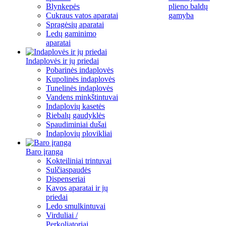
Blynkepės
plieno baldų
Cukraus vatos aparatai
gamyba
Spragėsių aparatai
Ledų gaminimo
aparatai
Indaplovės ir jų priedai
Pobarinės indaplovės
Kupolinės indaplovės
Tunelinės indaplovės
Vandens minkštintuvai
Indaplovių kasetės
Riebalų gaudyklės
Spaudiminiai dušai
Indaplovių plovikliai
Baro įranga
Kokteiliniai trintuvai
Sulčiaspaudės
Dispenseriai
Kavos aparatai ir jų
priedai
Ledo smulkintuvai
Virduliai /
Perkoliatoriai