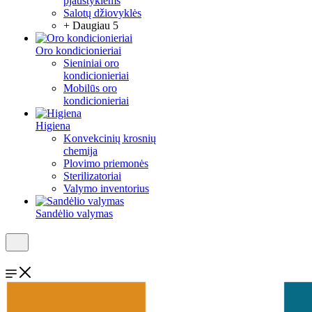
pjaustyklėms
Salotų džiovyklės
+ Daugiau 5
Oro kondicionieriai
Sieniniai oro
kondicionieriai
Mobilūs oro
kondicionieriai
Higiena
Konvekcinių krosnių
chemija
Plovimo priemonės
Sterilizatoriai
Valymo inventorius
Sandėlio valymas