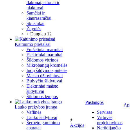
flakonai, sifonai ir
plaktuvai
Samčiai ir
kiaurasamčiai
Skustukai
Žnyplės
+ Daugiau 12
Kaitinimo prietaisai
Furšetiniai marmitai
Elektriniai marmitai
Šildomos vitrinos
Mikrobangų krosnelės
Indų šildymo spintelės
Maisto džiovintuvai
Bulvyčiu šildytuvai
Elektriniai maisto
šildytuvai
Šildomos lempos
Paslaugos
Ap
Lauko prekybos įranga
Vaflinės
Servisas
Lauko šildytuvai
Virtuvės
Šerbeto gaminimo
projektavimas
Akcijos
aparatai
Nerūdijančio