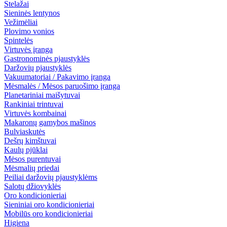
Stelažai
Sieninės lentynos
Vežimėliai
Plovimo vonios
Spintelės
Virtuvės įranga
Gastronominės pjaustyklės
Daržovių pjaustyklės
Vakuumatoriai / Pakavimo įranga
Mėsmalės / Mėsos paruošimo įranga
Planetariniai maišytuvai
Rankiniai trintuvai
Virtuvės kombainai
Makaronų gamybos mašinos
Bulviaskutės
Dešrų kimštuvai
Kaulų pjūklai
Mėsos purentuvai
Mėsmalių priedai
Peiliai daržovių pjaustyklėms
Salotų džiovyklės
Oro kondicionieriai
Sieniniai oro kondicionieriai
Mobilūs oro kondicionieriai
Higiena