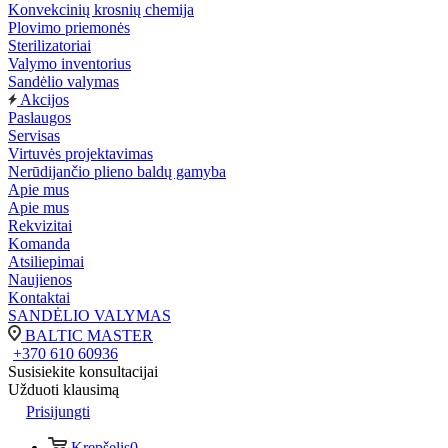
Konvekcinių krosnių chemija
Plovimo priemonės
Sterilizatoriai
Valymo inventorius
Sandėlio valymas
Akcijos
Paslaugos
Servisas
Virtuvės projektavimas
Nerūdijančio plieno baldų gamyba
Apie mus
Apie mus
Rekvizitai
Komanda
Atsiliepimai
Naujienos
Kontaktai
SANDĖLIO VALYMAS
BALTIC MASTER
+370 610 60936
Susisiekite konsultacijai
Užduoti klausimą
Prisijungti
Krepšelis
0