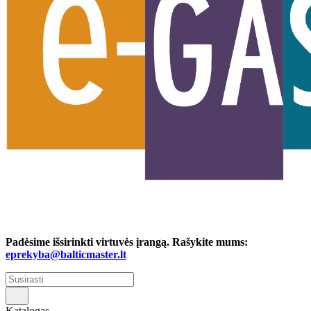
Padėsime išsirinkti virtuvės įrangą. Rašykite mums:
eprekyba@balticmaster.lt
Katalogas