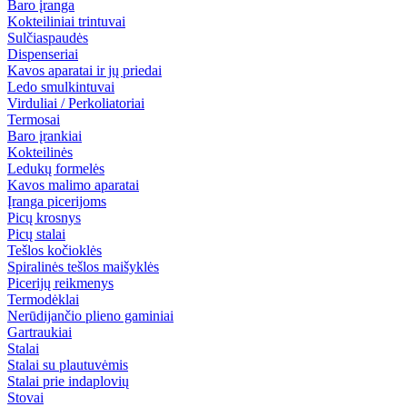
Baro įranga
Kokteiliniai trintuvai
Sulčiaspaudės
Dispenseriai
Kavos aparatai ir jų priedai
Ledo smulkintuvai
Virduliai / Perkoliatoriai
Termosai
Baro įrankiai
Kokteilinės
Ledukų formelės
Kavos malimo aparatai
Įranga picerijoms
Picų krosnys
Picų stalai
Tešlos kočioklės
Spiralinės tešlos maišyklės
Picerijų reikmenys
Termodėklai
Nerūdijančio plieno gaminiai
Gartraukiai
Stalai
Stalai su plautuvėmis
Stalai prie indaplovių
Stovai