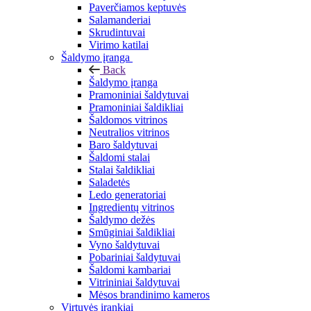
Paverčiamos keptuvės
Salamanderiai
Skrudintuvai
Virimo katilai
Šaldymo įranga
Back
Šaldymo įranga
Pramoniniai šaldytuvai
Pramoniniai šaldikliai
Šaldomos vitrinos
Neutralios vitrinos
Baro šaldytuvai
Šaldomi stalai
Stalai šaldikliai
Saladetės
Ledo generatoriai
Ingredientų vitrinos
Šaldymo dežės
Smūginiai šaldikliai
Vyno šaldytuvai
Pobariniai šaldytuvai
Šaldomi kambariai
Vitrininiai šaldytuvai
Mėsos brandinimo kameros
Virtuvės įrankiai