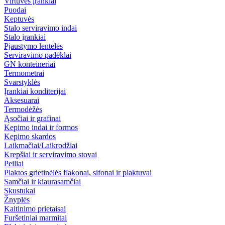
Virtuvės įrankiai
Puodai
Keptuvės
Stalo serviravimo indai
Stalo įrankiai
Pjaustymo lentelės
Serviravimo padėklai
GN konteineriai
Termometrai
Svarstyklės
Įrankiai konditerijai
Aksesuarai
Termodėžės
Ąsočiai ir grafinai
Kepimo indai ir formos
Kepimo skardos
Laikmačiai/Laikrodžiai
Krepšiai ir serviravimo stovai
Peiliai
Plaktos grietinėlės flakonai, sifonai ir plaktuvai
Samčiai ir kiaurasamčiai
Skustukai
Žnyplės
Kaitinimo prietaisai
Furšetiniai marmitai