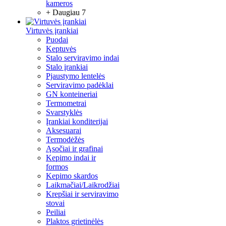
kameros
+ Daugiau 7
Virtuvės įrankiai
Puodai
Keptuvės
Stalo serviravimo indai
Stalo įrankiai
Pjaustymo lentelės
Serviravimo padėklai
GN konteineriai
Termometrai
Svarstyklės
Įrankiai konditerijai
Aksesuarai
Termodėžės
Ąsočiai ir grafinai
Kepimo indai ir
formos
Kepimo skardos
Laikmačiai/Laikrodžiai
Krepšiai ir serviravimo
stovai
Peiliai
Plaktos grietinėlės