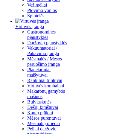
Vežimėliai
Plovimo vonios
Spintelės
Virtuvės įranga
Gastronominės
pjaustyklės
Daržovių pjaustyklės
Vakuumatoriai /
Pakavimo įranga
Mėsmalės / Mėsos
paruošimo įranga
Planetariniai
maišytuvai
Rankiniai trintuvai
Virtuvės kombainai
Makaronų gamybos
mašinos
Bulviaskutės
Dešrų kimštuvai
Kaulų pjūklai
Mėsos purentuvai
Mėsmalių priedai
Peiliai daržovių