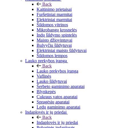
Back
Kaitinimo prietaisai
Furšetiniai marmitai
Elektriniai marmitai
Šildomos vitrinos
Mikrobangų krosnelės
Indų šildymo spintelės
Maisto džiovintuvai
Bulvyčiu šildytuvai
Elektriniai maisto šildytuvai
Šildomos lempos
Lauko prekybos įranga
Back
Lauko prekybos įranga
Vaflinės
Lauko šildytuvai
Šerbeto gaminimo aparatai
Blynkepės
Cukraus vatos aparatai
Spragėsių aparatai
Ledų gaminimo aparatai
Indaplovės ir jų priedai
Back
Indaplovės ir jų priedai
Pobarinės indaplovės