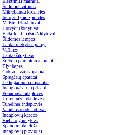
Elektriniai marmitai
Šildomos vitrinos
Mikrobangų krosnelės
Indų šildymo spintelės
Maisto džiovintuvai
Bulvyčiu šildytuvai
Elektriniai maisto šildytuvai
Šildomos lempos
Lauko prekybos įranga
Vaflinės
Lauko šildytuvai
Šerbeto gaminimo aparatai
Blynkepės
Cukraus vatos aparatai
Spragėsių aparatai
Ledų gaminimo aparatai
Indaplovės ir jų priedai
Pobarinės indaplovės
Kupolinės indaplovės
Tunelinės indaplovės
Vandens minkštintuvai
Indaplovių kasetės
Riebalų gaudyklės
Spaudiminiai dušai
Indaplovių plovikliai