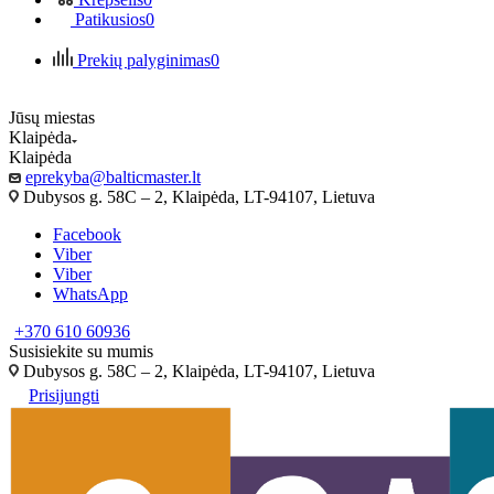
Patikusios
0
Prekių palyginimas
0
Jūsų miestas
Klaipėda
Klaipėda
eprekyba@balticmaster.lt
Dubysos g. 58C – 2, Klaipėda, LT-94107, Lietuva
Facebook
Viber
Viber
WhatsApp
+370 610 60936
Susisiekite su mumis
Dubysos g. 58C – 2, Klaipėda, LT-94107, Lietuva
Prisijungti