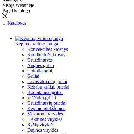
Visoje svetainėje
Pagal katalogą
Katalogas
Kepimo, virimo įranga
Konvekcinės krosnys
Konditerinės krosnys
Gruzdintuvės
Anglies griliai
Cirkuliatoriai
Griliai
Lavos akmenų griliai
Kebabų griliai, priedai
Kontaktiniai griliai
Viščiukų griliai
Gruzdintuvių priedai
Kepimo plokštumos
Makaronų viryklės
Elektrinės viryklės
Ryžių viryklės
Dujinės viryklės