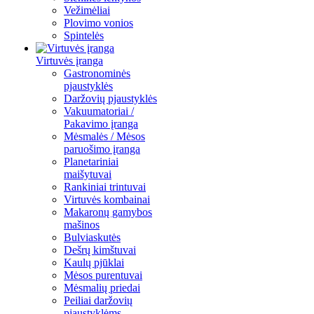
Vežimėliai
Plovimo vonios
Spintelės
Virtuvės įranga
Gastronominės
pjaustyklės
Daržovių pjaustyklės
Vakuumatoriai /
Pakavimo įranga
Mėsmalės / Mėsos
paruošimo įranga
Planetariniai
maišytuvai
Rankiniai trintuvai
Virtuvės kombainai
Makaronų gamybos
mašinos
Bulviaskutės
Dešrų kimštuvai
Kaulų pjūklai
Mėsos purentuvai
Mėsmalių priedai
Peiliai daržovių
pjaustyklėms