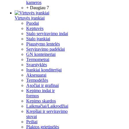
kameros
+ Daugiau 7
Virtuvės įrankiai
Puodai
Keptuvės
Stalo serviravimo indai
Stalo įrankiai
Pjaustymo lentelės
Serviravimo padėklai
GN konteineriai
Termometrai
Svarstyklės
Įrankiai konditerijai
Aksesuarai
Termodėžės
Ąsočiai ir grafinai
Kepimo indai ir
formos
Kepimo skardos
Laikmačiai/Laikrodžiai
Krepšiai ir serviravimo
stovai
Peiliai
Plaktos grietinėlės