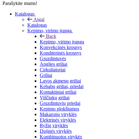
Parašykite mums!
Katalogas
Atgal
Katalogas
Kepimo, virimo įranga
Back
Kepimo, virimo įranga
Konvekcinės krosnys
Konditerinės krosnys
Gruzdintuvės
Anglies griliai
Cirkuliatoriai
Griliai
Lavos akmenų griliai
Kebabų griliai, priedai
Kontaktiniai griliai
Viščiukų griliai
Gruzdintuvių priedai
Kepimo plokštumos
Makaronų viryklės
Elektrinės viryklės
Ryžių viryklės
Dujinės viryklės
Kombinuotos virykės