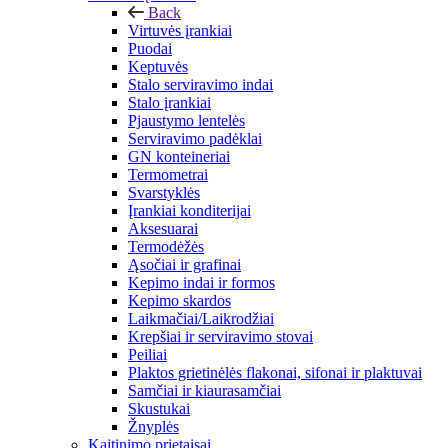
Back
Virtuvės įrankiai
Puodai
Keptuvės
Stalo serviravimo indai
Stalo įrankiai
Pjaustymo lentelės
Serviravimo padėklai
GN konteineriai
Termometrai
Svarstyklės
Įrankiai konditerijai
Aksesuarai
Termodėžės
Ąsočiai ir grafinai
Kepimo indai ir formos
Kepimo skardos
Laikmačiai/Laikrodžiai
Krepšiai ir serviravimo stovai
Peiliai
Plaktos grietinėlės flakonai, sifonai ir plaktuvai
Samčiai ir kiaurasamčiai
Skustukai
Žnyplės
Kaitinimo prietaisai