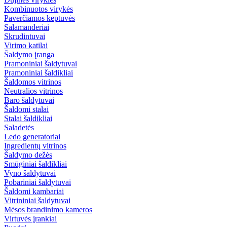
Kombinuotos virykės
Paverčiamos keptuvės
Salamanderiai
Skrudintuvai
Virimo katilai
Šaldymo įranga
Pramoniniai šaldytuvai
Pramoniniai šaldikliai
Šaldomos vitrinos
Neutralios vitrinos
Baro šaldytuvai
Šaldomi stalai
Stalai šaldikliai
Saladetės
Ledo generatoriai
Ingredientų vitrinos
Šaldymo dežės
Smūginiai šaldikliai
Vyno šaldytuvai
Pobariniai šaldytuvai
Šaldomi kambariai
Vitrininiai šaldytuvai
Mėsos brandinimo kameros
Virtuvės įrankiai