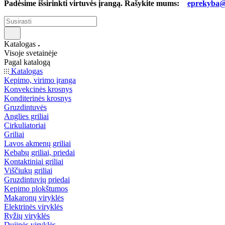
Padėsime išsirinkti virtuvės įrangą. Rašykite mums:
eprekyba@b
Katalogas
Visoje svetainėje
Pagal katalogą
Katalogas
Kepimo, virimo įranga
Konvekcinės krosnys
Konditerinės krosnys
Gruzdintuvės
Anglies griliai
Cirkuliatoriai
Griliai
Lavos akmenų griliai
Kebabų griliai, priedai
Kontaktiniai griliai
Viščiukų griliai
Gruzdintuvių priedai
Kepimo plokštumos
Makaronų viryklės
Elektrinės viryklės
Ryžių viryklės
Dujinės viryklės