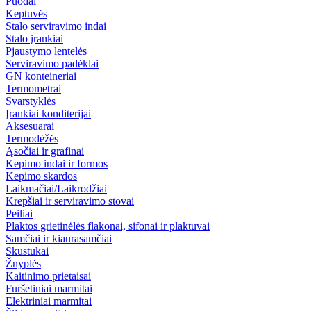
Puodai
Keptuvės
Stalo serviravimo indai
Stalo įrankiai
Pjaustymo lentelės
Serviravimo padėklai
GN konteineriai
Termometrai
Svarstyklės
Įrankiai konditerijai
Aksesuarai
Termodėžės
Ąsočiai ir grafinai
Kepimo indai ir formos
Kepimo skardos
Laikmačiai/Laikrodžiai
Krepšiai ir serviravimo stovai
Peiliai
Plaktos grietinėlės flakonai, sifonai ir plaktuvai
Samčiai ir kiaurasamčiai
Skustukai
Žnyplės
Kaitinimo prietaisai
Furšetiniai marmitai
Elektriniai marmitai