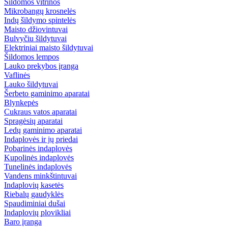
Šildomos vitrinos
Mikrobangų krosnelės
Indų šildymo spintelės
Maisto džiovintuvai
Bulvyčiu šildytuvai
Elektriniai maisto šildytuvai
Šildomos lempos
Lauko prekybos įranga
Vaflinės
Lauko šildytuvai
Šerbeto gaminimo aparatai
Blynkepės
Cukraus vatos aparatai
Spragėsių aparatai
Ledų gaminimo aparatai
Indaplovės ir jų priedai
Pobarinės indaplovės
Kupolinės indaplovės
Tunelinės indaplovės
Vandens minkštintuvai
Indaplovių kasetės
Riebalų gaudyklės
Spaudiminiai dušai
Indaplovių plovikliai
Baro įranga