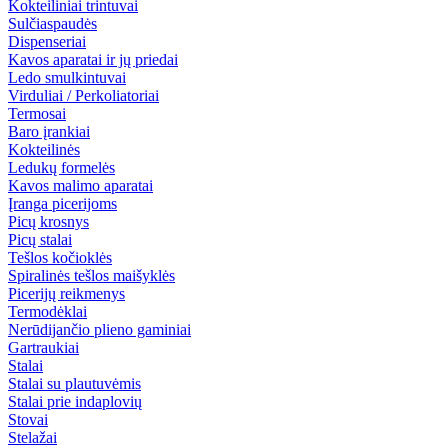
Kokteiliniai trintuvai
Sulčiaspaudės
Dispenseriai
Kavos aparatai ir jų priedai
Ledo smulkintuvai
Virduliai / Perkoliatoriai
Termosai
Baro įrankiai
Kokteilinės
Ledukų formelės
Kavos malimo aparatai
Įranga picerijoms
Picų krosnys
Picų stalai
Tešlos kočioklės
Spiralinės tešlos maišyklės
Picerijų reikmenys
Termodėklai
Nerūdijančio plieno gaminiai
Gartraukiai
Stalai
Stalai su plautuvėmis
Stalai prie indaplovių
Stovai
Stelažai