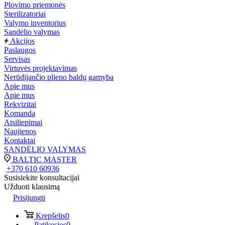
Plovimo priemonės
Sterilizatoriai
Valymo inventorius
Sandėlio valymas
Akcijos
Paslaugos
Servisas
Virtuvės projektavimas
Nerūdijančio plieno baldų gamyba
Apie mus
Apie mus
Rekvizitai
Komanda
Atsiliepimai
Naujienos
Kontaktai
SANDĖLIO VALYMAS
BALTIC MASTER
+370 610 60936
Susisiekite konsultacijai
Užduoti klausimą
Prisijungti
Krepšelis
0
Patikusios
0