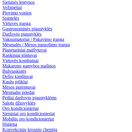
Sieninės lentynos
Vežimėliai
Plovimo vonios
Spintelės
Virtuvės įranga
Gastronominės pjaustyklės
Daržovių pjaustyklės
Vakuumatoriai / Pakavimo įranga
Mėsmalės / Mėsos paruošimo įranga
Planetariniai maišytuvai
Rankiniai trintuvai
Virtuvės kombainai
Makaronų gamybos mašinos
Bulviaskutės
Dešrų kimštuvai
Kaulų pjūklai
Mėsos purentuvai
Mėsmalių priedai
Peiliai daržovių pjaustyklėms
Salotų džiovyklės
Oro kondicionieriai
Sieniniai oro kondicionieriai
Mobilūs oro kondicionieriai
Higiena
Konvekcinių krosnių chemija