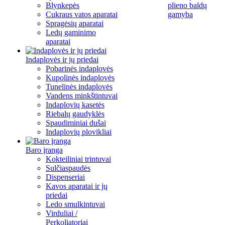
Blynkepės
plieno baldų
Cukraus vatos aparatai
gamyba
Spragėsių aparatai
Ledų gaminimo
aparatai
Indaplovės ir jų priedai
Pobarinės indaplovės
Kupolinės indaplovės
Tunelinės indaplovės
Vandens minkštintuvai
Indaplovių kasetės
Riebalų gaudyklės
Spaudiminiai dušai
Indaplovių plovikliai
Baro įranga
Kokteiliniai trintuvai
Sulčiaspaudės
Dispenseriai
Kavos aparatai ir jų
priedai
Ledo smulkintuvai
Virduliai /
Perkoliatoriai