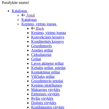
Parašykite mums!
Katalogas
Atgal
Katalogas
Kepimo, virimo įranga
Back
Kepimo, virimo įranga
Konvekcinės krosnys
Konditerinės krosnys
Gruzdintuvės
Anglies griliai
Cirkuliatoriai
Griliai
Lavos akmenų griliai
Kebabų griliai, priedai
Kontaktiniai griliai
Viščiukų griliai
Gruzdintuvių priedai
Kepimo plokštumos
Makaronų viryklės
Elektrinės viryklės
Ryžių viryklės
Dujinės viryklės
Kombinuotos virykės