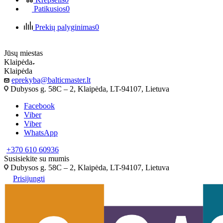
Patikusios
0
Prekių palyginimas
0
Jūsų miestas
Klaipėda
Klaipėda
eprekyba@balticmaster.lt
Dubysos g. 58C – 2, Klaipėda, LT-94107, Lietuva
Facebook
Viber
Viber
WhatsApp
+370 610 60936
Susisiekite su mumis
Dubysos g. 58C – 2, Klaipėda, LT-94107, Lietuva
Prisijungti