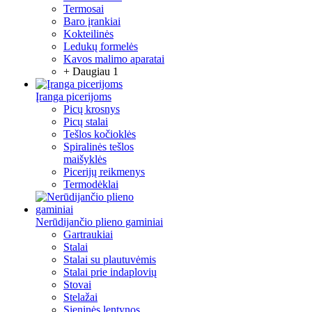
Termosai
Baro įrankiai
Kokteilinės
Ledukų formelės
Kavos malimo aparatai
+ Daugiau 1
Įranga picerijoms
Picų krosnys
Picų stalai
Tešlos kočioklės
Spiralinės tešlos
maišyklės
Picerijų reikmenys
Termodėklai
Nerūdijančio plieno gaminiai
Gartraukiai
Stalai
Stalai su plautuvėmis
Stalai prie indaplovių
Stovai
Stelažai
Sieninės lentynos