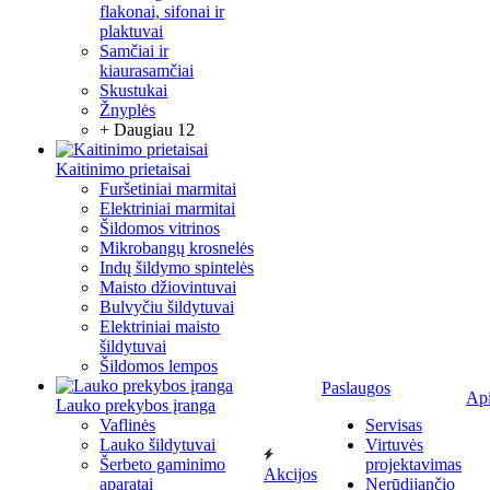
flakonai, sifonai ir
plaktuvai
Samčiai ir
kiaurasamčiai
Skustukai
Žnyplės
+ Daugiau 12
Kaitinimo prietaisai
Furšetiniai marmitai
Elektriniai marmitai
Šildomos vitrinos
Mikrobangų krosnelės
Indų šildymo spintelės
Maisto džiovintuvai
Bulvyčiu šildytuvai
Elektriniai maisto
šildytuvai
Šildomos lempos
Paslaugos
Ap
Lauko prekybos įranga
Vaflinės
Servisas
Lauko šildytuvai
Virtuvės
Šerbeto gaminimo
projektavimas
Akcijos
aparatai
Nerūdijančio