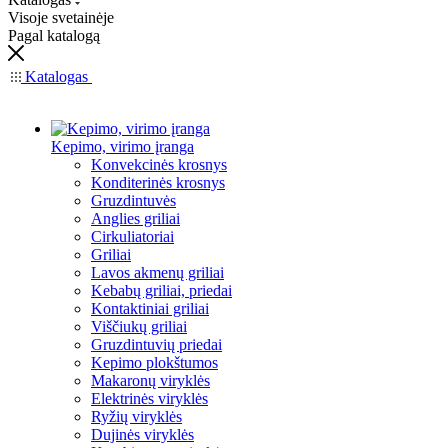
Visoje svetainėje
Pagal katalogą
Katalogas
Kepimo, virimo įranga
Konvekcinės krosnys
Konditerinės krosnys
Gruzdintuvės
Anglies griliai
Cirkuliatoriai
Griliai
Lavos akmenų griliai
Kebabų griliai, priedai
Kontaktiniai griliai
Viščiukų griliai
Gruzdintuvių priedai
Kepimo plokštumos
Makaronų viryklės
Elektrinės viryklės
Ryžių viryklės
Dujinės viryklės