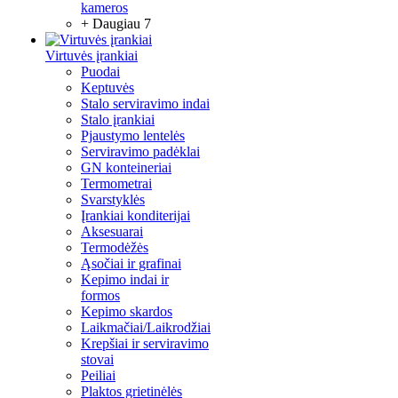
kameros
+ Daugiau 7
Virtuvės įrankiai
Puodai
Keptuvės
Stalo serviravimo indai
Stalo įrankiai
Pjaustymo lentelės
Serviravimo padėklai
GN konteineriai
Termometrai
Svarstyklės
Įrankiai konditerijai
Aksesuarai
Termodėžės
Ąsočiai ir grafinai
Kepimo indai ir
formos
Kepimo skardos
Laikmačiai/Laikrodžiai
Krepšiai ir serviravimo
stovai
Peiliai
Plaktos grietinėlės