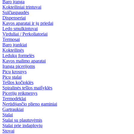
Baro įranga
Kokteiliniai trintuvai
Sulčiaspaudės
Dispenseriai
Kavos aparatai ir jų priedai
Ledo smulkintuvai
Virduliai / Perkoliatoriai
Termosai
Baro įrankiai
Kokteilinės
Ledukų formelės
Kavos malimo aparatai
Įranga picerijoms
Picų krosnys
Picų stalai
Tešlos kočioklės
Spiralinės tešlos maišyklės
Picerijų reikmenys
Termodėklai
Nerūdijančio plieno gaminiai
Gartraukiai
Stalai
Stalai su plautuvėmis
Stalai prie indaplovių
Stovai