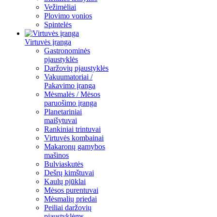
Vežimėliai
Plovimo vonios
Spintelės
Virtuvės įranga
Gastronominės
pjaustyklės
Daržovių pjaustyklės
Vakuumatoriai /
Pakavimo įranga
Mėsmalės / Mėsos
paruošimo įranga
Planetariniai
maišytuvai
Rankiniai trintuvai
Virtuvės kombainai
Makaronų gamybos
mašinos
Bulviaskutės
Dešrų kimštuvai
Kaulų pjūklai
Mėsos purentuvai
Mėsmalių priedai
Peiliai daržovių
pjaustyklėms