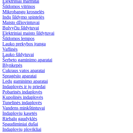
Elektriniai marmitai
Šildomos vitrinos
Mikrobangų krosnelės
Indų šildymo spintelės
Maisto džiovintuvai
Bulvyčiu šildytuvai
Elektriniai maisto šildytuvai
Šildomos lempos
Lauko prekybos įranga
Vaflinės
Lauko šildytuvai
Šerbeto gaminimo aparatai
Blynkepės
Cukraus vatos aparatai
Spragėsių aparatai
Ledų gaminimo aparatai
Indaplovės ir jų priedai
Pobarinės indaplovės
Kupolinės indaplovės
Tunelinės indaplovės
Vandens minkštintuvai
Indaplovių kasetės
Riebalų gaudyklės
Spaudiminiai dušai
Indaplovių plovikliai