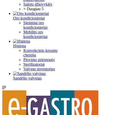
Salotų džiovyklės
+ Daugiau 5
Oro kondicionieriai
Sieniniai oro
kondicionieriai
Mobilūs oro
kondicionieriai
Higiena
Konvekcinių krosnių
chemija
Plovimo priemonės
Sterilizatoriai
Valymo inventorius
Sandėlio valymas