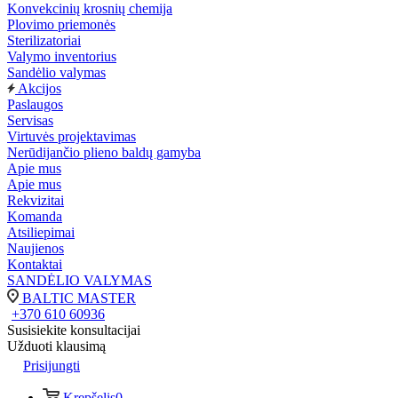
Konvekcinių krosnių chemija
Plovimo priemonės
Sterilizatoriai
Valymo inventorius
Sandėlio valymas
Akcijos
Paslaugos
Servisas
Virtuvės projektavimas
Nerūdijančio plieno baldų gamyba
Apie mus
Apie mus
Rekvizitai
Komanda
Atsiliepimai
Naujienos
Kontaktai
SANDĖLIO VALYMAS
BALTIC MASTER
+370 610 60936
Susisiekite konsultacijai
Užduoti klausimą
Prisijungti
Krepšelis
0