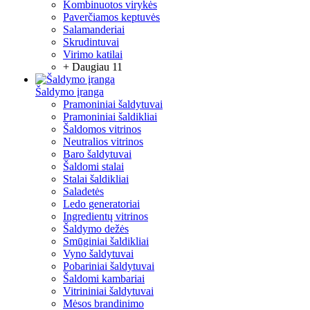
Kombinuotos virykės
Paverčiamos keptuvės
Salamanderiai
Skrudintuvai
Virimo katilai
+ Daugiau 11
Šaldymo įranga
Pramoniniai šaldytuvai
Pramoniniai šaldikliai
Šaldomos vitrinos
Neutralios vitrinos
Baro šaldytuvai
Šaldomi stalai
Stalai šaldikliai
Saladetės
Ledo generatoriai
Ingredientų vitrinos
Šaldymo dežės
Smūginiai šaldikliai
Vyno šaldytuvai
Pobariniai šaldytuvai
Šaldomi kambariai
Vitrininiai šaldytuvai
Mėsos brandinimo