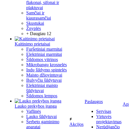
flakonai, sifonai ir
plaktuvai
Samčiai ir
kiaurasamčiai
Skustukai
Žnyplės
+ Daugiau 12
Kaitinimo prietaisai
Furšetiniai marmitai
Elektriniai marmitai
Šildomos vitrinos
Mikrobangų krosnelės
Indų šildymo spintelės
Maisto džiovintuvai
Bulvyčiu šildytuvai
Elektriniai maisto
šildytuvai
Šildomos lempos
Paslaugos
Ap
Lauko prekybos įranga
Vaflinės
Servisas
Lauko šildytuvai
Virtuvės
Šerbeto gaminimo
projektavimas
Akcijos
aparatai
Nerūdijančio