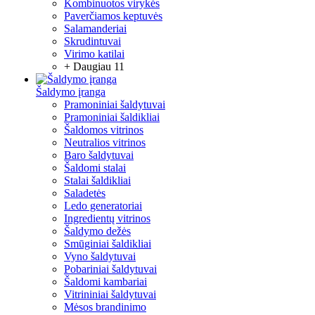
Kombinuotos virykės
Paverčiamos keptuvės
Salamanderiai
Skrudintuvai
Virimo katilai
+ Daugiau 11
Šaldymo įranga
Pramoniniai šaldytuvai
Pramoniniai šaldikliai
Šaldomos vitrinos
Neutralios vitrinos
Baro šaldytuvai
Šaldomi stalai
Stalai šaldikliai
Saladetės
Ledo generatoriai
Ingredientų vitrinos
Šaldymo dežės
Smūginiai šaldikliai
Vyno šaldytuvai
Pobariniai šaldytuvai
Šaldomi kambariai
Vitrininiai šaldytuvai
Mėsos brandinimo