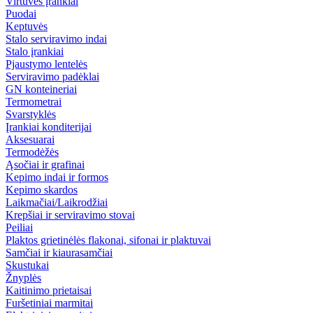
Virtuvės įrankiai
Puodai
Keptuvės
Stalo serviravimo indai
Stalo įrankiai
Pjaustymo lentelės
Serviravimo padėklai
GN konteineriai
Termometrai
Svarstyklės
Įrankiai konditerijai
Aksesuarai
Termodėžės
Ąsočiai ir grafinai
Kepimo indai ir formos
Kepimo skardos
Laikmačiai/Laikrodžiai
Krepšiai ir serviravimo stovai
Peiliai
Plaktos grietinėlės flakonai, sifonai ir plaktuvai
Samčiai ir kiaurasamčiai
Skustukai
Žnyplės
Kaitinimo prietaisai
Furšetiniai marmitai