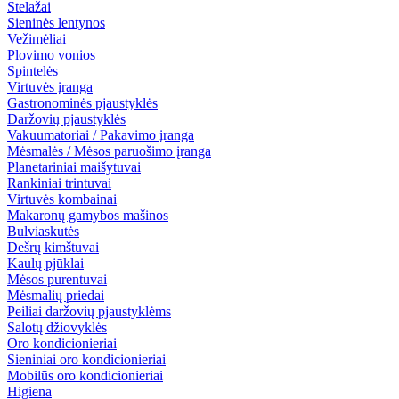
Stelažai
Sieninės lentynos
Vežimėliai
Plovimo vonios
Spintelės
Virtuvės įranga
Gastronominės pjaustyklės
Daržovių pjaustyklės
Vakuumatoriai / Pakavimo įranga
Mėsmalės / Mėsos paruošimo įranga
Planetariniai maišytuvai
Rankiniai trintuvai
Virtuvės kombainai
Makaronų gamybos mašinos
Bulviaskutės
Dešrų kimštuvai
Kaulų pjūklai
Mėsos purentuvai
Mėsmalių priedai
Peiliai daržovių pjaustyklėms
Salotų džiovyklės
Oro kondicionieriai
Sieniniai oro kondicionieriai
Mobilūs oro kondicionieriai
Higiena