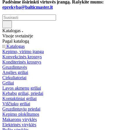
Padėsime išsirinkti virtuvės įrangą. Rašykite mums:
eprekyba@balticmaster.lt
Katalogas
Visoje svetainėje
Pagal katalogą
Katalogas
Kepimo, virimo įranga
Konvekcinės krosnys
Konditerinės krosnys
Gruzdintuvės
Anglies griliai
Cirkuliatoriai
Griliai
Lavos akmenų griliai
Kebabų griliai, priedai
Kontaktiniai griliai
Viščiukų griliai
Gruzdintuvių priedai
Kepimo plokštumos
Makaronų viryklės
Elektrinės viryklės
Ryžių viryklės