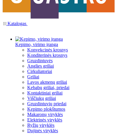
Katalogas
Kepimo, virimo įranga
Konvekcinės krosnys
Konditerinės krosnys
Gruzdintuvės
Anglies griliai
Cirkuliatoriai
Griliai
Lavos akmenų griliai
Kebabų griliai, priedai
Kontaktiniai griliai
Viščiukų griliai
Gruzdintuvių priedai
Kepimo plokštumos
Makaronų viryklės
Elektrinės viryklės
Ryžių viryklės
Dujinės viryklės