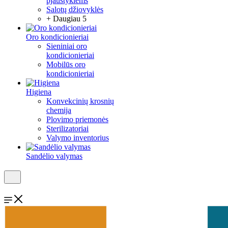
pjaustyklėms
Salotų džiovyklės
+ Daugiau 5
Oro kondicionieriai
Sieniniai oro
kondicionieriai
Mobilūs oro
kondicionieriai
Higiena
Konvekcinių krosnių
chemija
Plovimo priemonės
Sterilizatoriai
Valymo inventorius
Sandėlio valymas