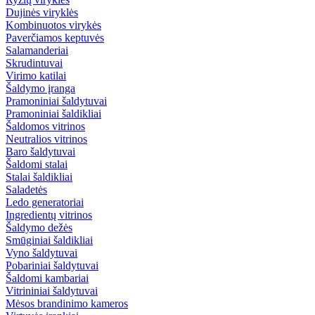
Dujinės viryklės
Kombinuotos virykės
Paverčiamos keptuvės
Salamanderiai
Skrudintuvai
Virimo katilai
Šaldymo įranga
Pramoniniai šaldytuvai
Pramoniniai šaldikliai
Šaldomos vitrinos
Neutralios vitrinos
Baro šaldytuvai
Šaldomi stalai
Stalai šaldikliai
Saladetės
Ledo generatoriai
Ingredientų vitrinos
Šaldymo dežės
Smūginiai šaldikliai
Vyno šaldytuvai
Pobariniai šaldytuvai
Šaldomi kambariai
Vitrininiai šaldytuvai
Mėsos brandinimo kameros