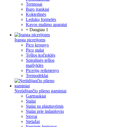
Termosai
Baro įrankiai
Kokteilinės
Ledukų formelės
Kavos malimo aparatai
+ Daugiau 1
Įranga picerijoms
Picų krosnys
Picų stalai
Tešlos kočioklės
Spiralinės tešlos
maišyklės
Picerijų reikmenys
Termodėklai
Nerūdijančio plieno gaminiai
Gartraukiai
Stalai
Stalai su plautuvėmis
Stalai prie indaplovių
Stovai
Stelažai
Sieninės lentynos