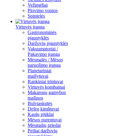
Vežimėliai
Plovimo vonios
Spintelės
Virtuvės įranga
Gastronominės
pjaustyklės
Daržovių pjaustyklės
Vakuumatoriai /
Pakavimo įranga
Mėsmalės / Mėsos
paruošimo įranga
Planetariniai
maišytuvai
Rankiniai trintuvai
Virtuvės kombainai
Makaronų gamybos
mašinos
Bulviaskutės
Dešrų kimštuvai
Kaulų pjūklai
Mėsos purentuvai
Mėsmalių priedai
Peiliai daržovių