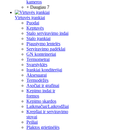
kameros
+ Daugiau 7
Virtuvės įrankiai
Puodai
Keptuvės
Stalo serviravimo indai
Stalo įrankiai
Pjaustymo lentelės
Serviravimo padėklai
GN konteineriai
Termometrai
Svarstyklės
Įrankiai konditerijai
Aksesuarai
Termodėžės
Ąsočiai ir grafinai
Kepimo indai ir
formos
Kepimo skardos
Laikmačiai/Laikrodžiai
Krepšiai ir serviravimo
stovai
Peiliai
Plaktos grietinėlės