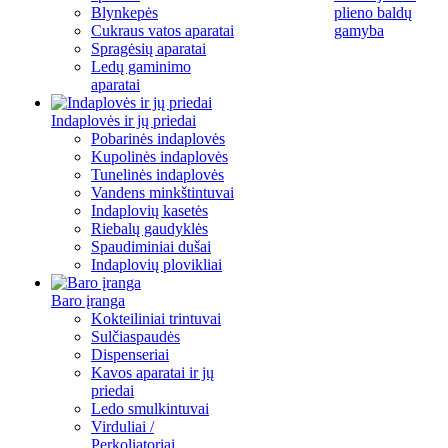
Blynkepės
plieno baldų
Cukraus vatos aparatai
gamyba
Spragėsių aparatai
Ledų gaminimo
aparatai
Indaplovės ir jų priedai
Pobarinės indaplovės
Kupolinės indaplovės
Tunelinės indaplovės
Vandens minkštintuvai
Indaplovių kasetės
Riebalų gaudyklės
Spaudiminiai dušai
Indaplovių plovikliai
Baro įranga
Kokteiliniai trintuvai
Sulčiaspaudės
Dispenseriai
Kavos aparatai ir jų
priedai
Ledo smulkintuvai
Virduliai /
Perkoliatoriai