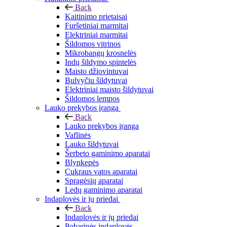
Back
Kaitinimo prietaisai
Furšetiniai marmitai
Elektriniai marmitai
Šildomos vitrinos
Mikrobangų krosnelės
Indų šildymo spintelės
Maisto džiovintuvai
Bulvyčiu šildytuvai
Elektriniai maisto šildytuvai
Šildomos lempos
Lauko prekybos įranga
Back
Lauko prekybos įranga
Vaflinės
Lauko šildytuvai
Šerbeto gaminimo aparatai
Blynkepės
Cukraus vatos aparatai
Spragėsių aparatai
Ledų gaminimo aparatai
Indaplovės ir jų priedai
Back
Indaplovės ir jų priedai
Pobarinės indaplovės