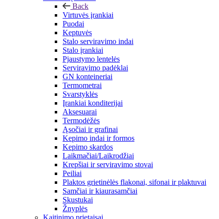
Back
Virtuvės įrankiai
Puodai
Keptuvės
Stalo serviravimo indai
Stalo įrankiai
Pjaustymo lentelės
Serviravimo padėklai
GN konteineriai
Termometrai
Svarstyklės
Įrankiai konditerijai
Aksesuarai
Termodėžės
Ąsočiai ir grafinai
Kepimo indai ir formos
Kepimo skardos
Laikmačiai/Laikrodžiai
Krepšiai ir serviravimo stovai
Peiliai
Plaktos grietinėlės flakonai, sifonai ir plaktuvai
Samčiai ir kiaurasamčiai
Skustukai
Žnyplės
Kaitinimo prietaisai