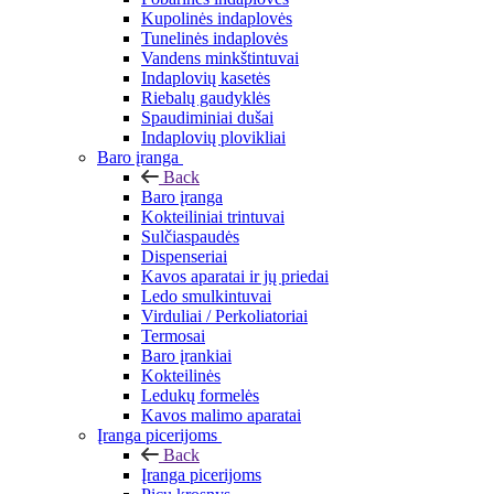
Kupolinės indaplovės
Tunelinės indaplovės
Vandens minkštintuvai
Indaplovių kasetės
Riebalų gaudyklės
Spaudiminiai dušai
Indaplovių plovikliai
Baro įranga
Back
Baro įranga
Kokteiliniai trintuvai
Sulčiaspaudės
Dispenseriai
Kavos aparatai ir jų priedai
Ledo smulkintuvai
Virduliai / Perkoliatoriai
Termosai
Baro įrankiai
Kokteilinės
Ledukų formelės
Kavos malimo aparatai
Įranga picerijoms
Back
Įranga picerijoms