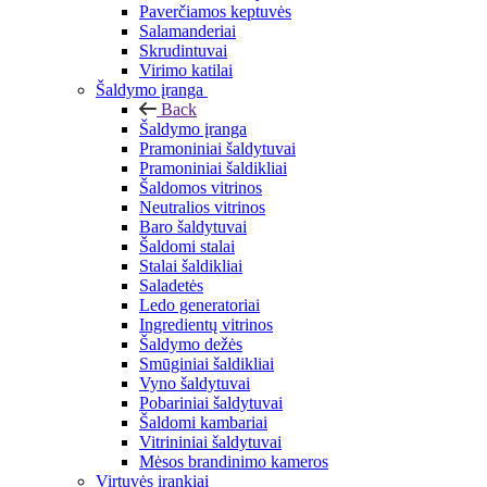
Paverčiamos keptuvės
Salamanderiai
Skrudintuvai
Virimo katilai
Šaldymo įranga
Back
Šaldymo įranga
Pramoniniai šaldytuvai
Pramoniniai šaldikliai
Šaldomos vitrinos
Neutralios vitrinos
Baro šaldytuvai
Šaldomi stalai
Stalai šaldikliai
Saladetės
Ledo generatoriai
Ingredientų vitrinos
Šaldymo dežės
Smūginiai šaldikliai
Vyno šaldytuvai
Pobariniai šaldytuvai
Šaldomi kambariai
Vitrininiai šaldytuvai
Mėsos brandinimo kameros
Virtuvės įrankiai