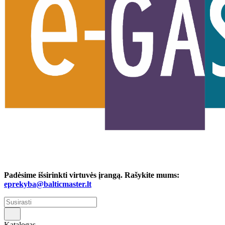
Padėsime išsirinkti virtuvės įrangą. Rašykite mums:
eprekyba@balticmaster.lt
Katalogas