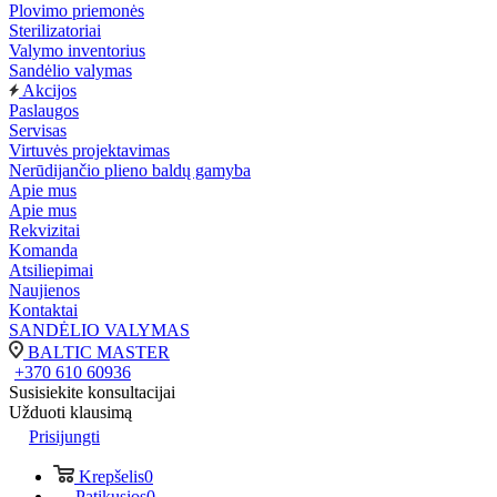
Plovimo priemonės
Sterilizatoriai
Valymo inventorius
Sandėlio valymas
Akcijos
Paslaugos
Servisas
Virtuvės projektavimas
Nerūdijančio plieno baldų gamyba
Apie mus
Apie mus
Rekvizitai
Komanda
Atsiliepimai
Naujienos
Kontaktai
SANDĖLIO VALYMAS
BALTIC MASTER
+370 610 60936
Susisiekite konsultacijai
Užduoti klausimą
Prisijungti
Krepšelis
0
Patikusios
0