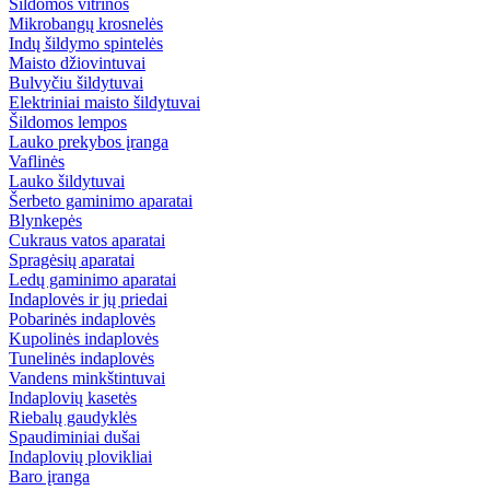
Šildomos vitrinos
Mikrobangų krosnelės
Indų šildymo spintelės
Maisto džiovintuvai
Bulvyčiu šildytuvai
Elektriniai maisto šildytuvai
Šildomos lempos
Lauko prekybos įranga
Vaflinės
Lauko šildytuvai
Šerbeto gaminimo aparatai
Blynkepės
Cukraus vatos aparatai
Spragėsių aparatai
Ledų gaminimo aparatai
Indaplovės ir jų priedai
Pobarinės indaplovės
Kupolinės indaplovės
Tunelinės indaplovės
Vandens minkštintuvai
Indaplovių kasetės
Riebalų gaudyklės
Spaudiminiai dušai
Indaplovių plovikliai
Baro įranga