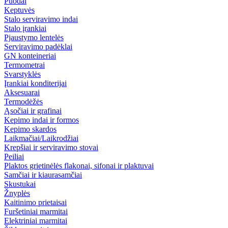
Puodai
Keptuvės
Stalo serviravimo indai
Stalo įrankiai
Pjaustymo lentelės
Serviravimo padėklai
GN konteineriai
Termometrai
Svarstyklės
Įrankiai konditerijai
Aksesuarai
Termodėžės
Ąsočiai ir grafinai
Kepimo indai ir formos
Kepimo skardos
Laikmačiai/Laikrodžiai
Krepšiai ir serviravimo stovai
Peiliai
Plaktos grietinėlės flakonai, sifonai ir plaktuvai
Samčiai ir kiaurasamčiai
Skustukai
Žnyplės
Kaitinimo prietaisai
Furšetiniai marmitai
Elektriniai marmitai