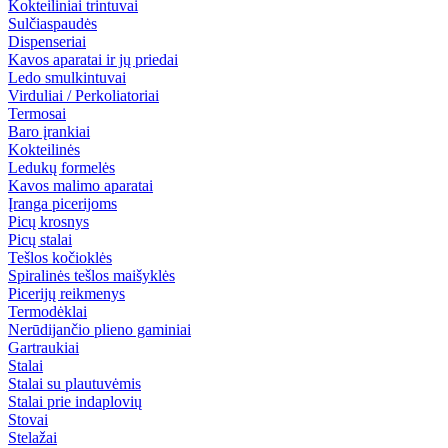
Kokteiliniai trintuvai
Sulčiaspaudės
Dispenseriai
Kavos aparatai ir jų priedai
Ledo smulkintuvai
Virduliai / Perkoliatoriai
Termosai
Baro įrankiai
Kokteilinės
Ledukų formelės
Kavos malimo aparatai
Įranga picerijoms
Picų krosnys
Picų stalai
Tešlos kočioklės
Spiralinės tešlos maišyklės
Picerijų reikmenys
Termodėklai
Nerūdijančio plieno gaminiai
Gartraukiai
Stalai
Stalai su plautuvėmis
Stalai prie indaplovių
Stovai
Stelažai