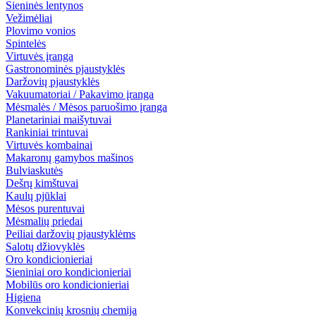
Sieninės lentynos
Vežimėliai
Plovimo vonios
Spintelės
Virtuvės įranga
Gastronominės pjaustyklės
Daržovių pjaustyklės
Vakuumatoriai / Pakavimo įranga
Mėsmalės / Mėsos paruošimo įranga
Planetariniai maišytuvai
Rankiniai trintuvai
Virtuvės kombainai
Makaronų gamybos mašinos
Bulviaskutės
Dešrų kimštuvai
Kaulų pjūklai
Mėsos purentuvai
Mėsmalių priedai
Peiliai daržovių pjaustyklėms
Salotų džiovyklės
Oro kondicionieriai
Sieniniai oro kondicionieriai
Mobilūs oro kondicionieriai
Higiena
Konvekcinių krosnių chemija