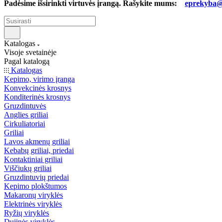
Padėsime išsirinkti virtuvės įrangą. Rašykite mums:
eprekyba@b
Katalogas
Visoje svetainėje
Pagal katalogą
Katalogas
Kepimo, virimo įranga
Konvekcinės krosnys
Konditerinės krosnys
Gruzdintuvės
Anglies griliai
Cirkuliatoriai
Griliai
Lavos akmenų griliai
Kebabų griliai, priedai
Kontaktiniai griliai
Viščiukų griliai
Gruzdintuvių priedai
Kepimo plokštumos
Makaronų viryklės
Elektrinės viryklės
Ryžių viryklės
Dujinės viryklės