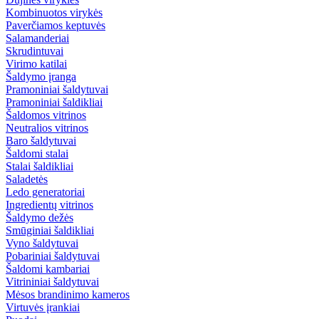
Kombinuotos virykės
Paverčiamos keptuvės
Salamanderiai
Skrudintuvai
Virimo katilai
Šaldymo įranga
Pramoniniai šaldytuvai
Pramoniniai šaldikliai
Šaldomos vitrinos
Neutralios vitrinos
Baro šaldytuvai
Šaldomi stalai
Stalai šaldikliai
Saladetės
Ledo generatoriai
Ingredientų vitrinos
Šaldymo dežės
Smūginiai šaldikliai
Vyno šaldytuvai
Pobariniai šaldytuvai
Šaldomi kambariai
Vitrininiai šaldytuvai
Mėsos brandinimo kameros
Virtuvės įrankiai