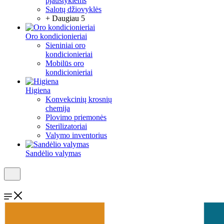
pjaustyklėms
Salotų džiovyklės
+ Daugiau 5
Oro kondicionieriai
Sieniniai oro
kondicionieriai
Mobilūs oro
kondicionieriai
Higiena
Konvekcinių krosnių
chemija
Plovimo priemonės
Sterilizatoriai
Valymo inventorius
Sandėlio valymas