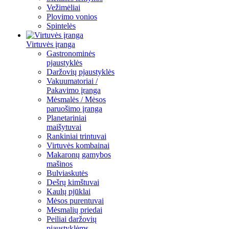
Vežimėliai
Plovimo vonios
Spintelės
Virtuvės įranga
Gastronominės
pjaustyklės
Daržovių pjaustyklės
Vakuumatoriai /
Pakavimo įranga
Mėsmalės / Mėsos
paruošimo įranga
Planetariniai
maišytuvai
Rankiniai trintuvai
Virtuvės kombainai
Makaronų gamybos
mašinos
Bulviaskutės
Dešrų kimštuvai
Kaulų pjūklai
Mėsos purentuvai
Mėsmalių priedai
Peiliai daržovių
pjaustyklėms