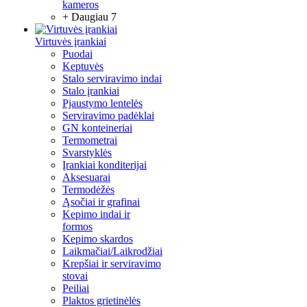
kameros
+ Daugiau 7
Virtuvės įrankiai
Puodai
Keptuvės
Stalo serviravimo indai
Stalo įrankiai
Pjaustymo lentelės
Serviravimo padėklai
GN konteineriai
Termometrai
Svarstyklės
Įrankiai konditerijai
Aksesuarai
Termodėžės
Ąsočiai ir grafinai
Kepimo indai ir
formos
Kepimo skardos
Laikmačiai/Laikrodžiai
Krepšiai ir serviravimo
stovai
Peiliai
Plaktos grietinėlės