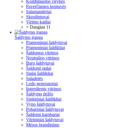
Kombinuotos virykės
Paverčiamos keptuvės
Salamanderiai
Skrudintuvai
Virimo katilai
+ Daugiau 11
Šaldymo įranga
Pramoniniai šaldytuvai
Pramoniniai šaldikliai
Šaldomos vitrinos
Neutralios vitrinos
Baro šaldytuvai
Šaldomi stalai
Stalai šaldikliai
Saladetės
Ledo generatoriai
Ingredientų vitrinos
Šaldymo dežės
Smūginiai šaldikliai
Vyno šaldytuvai
Pobariniai šaldytuvai
Šaldomi kambariai
Vitrininiai šaldytuvai
Mėsos brandinimo