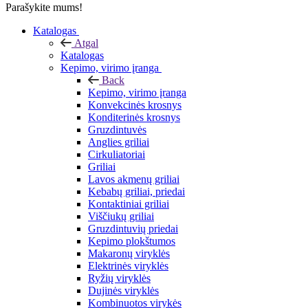
Parašykite mums!
Katalogas
Atgal
Katalogas
Kepimo, virimo įranga
Back
Kepimo, virimo įranga
Konvekcinės krosnys
Konditerinės krosnys
Gruzdintuvės
Anglies griliai
Cirkuliatoriai
Griliai
Lavos akmenų griliai
Kebabų griliai, priedai
Kontaktiniai griliai
Viščiukų griliai
Gruzdintuvių priedai
Kepimo plokštumos
Makaronų viryklės
Elektrinės viryklės
Ryžių viryklės
Dujinės viryklės
Kombinuotos virykės