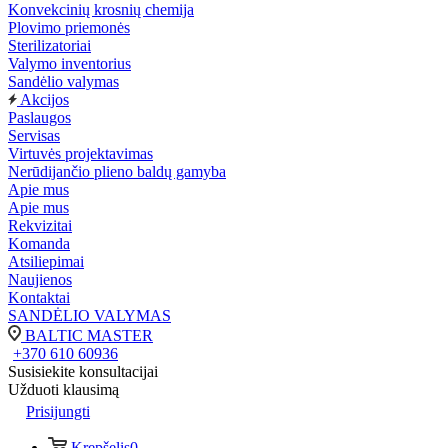
Konvekcinių krosnių chemija
Plovimo priemonės
Sterilizatoriai
Valymo inventorius
Sandėlio valymas
Akcijos
Paslaugos
Servisas
Virtuvės projektavimas
Nerūdijančio plieno baldų gamyba
Apie mus
Apie mus
Rekvizitai
Komanda
Atsiliepimai
Naujienos
Kontaktai
SANDĖLIO VALYMAS
BALTIC MASTER
+370 610 60936
Susisiekite konsultacijai
Užduoti klausimą
Prisijungti
Krepšelis
0