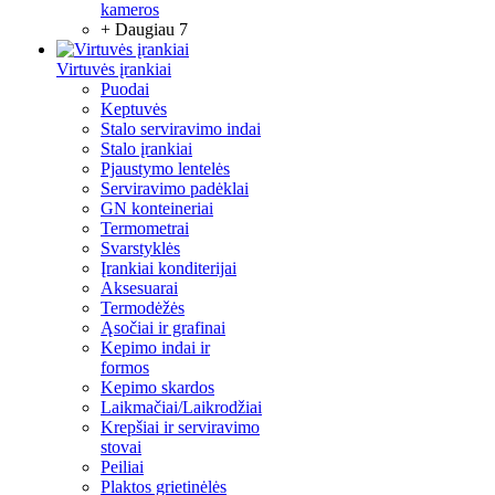
kameros
+ Daugiau 7
Virtuvės įrankiai
Puodai
Keptuvės
Stalo serviravimo indai
Stalo įrankiai
Pjaustymo lentelės
Serviravimo padėklai
GN konteineriai
Termometrai
Svarstyklės
Įrankiai konditerijai
Aksesuarai
Termodėžės
Ąsočiai ir grafinai
Kepimo indai ir
formos
Kepimo skardos
Laikmačiai/Laikrodžiai
Krepšiai ir serviravimo
stovai
Peiliai
Plaktos grietinėlės