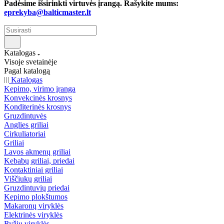
Padėsime išsirinkti virtuvės įrangą. Rašykite mums:
eprekyba@balticmaster.lt
Katalogas
Visoje svetainėje
Pagal katalogą
Katalogas
Kepimo, virimo įranga
Konvekcinės krosnys
Konditerinės krosnys
Gruzdintuvės
Anglies griliai
Cirkuliatoriai
Griliai
Lavos akmenų griliai
Kebabų griliai, priedai
Kontaktiniai griliai
Viščiukų griliai
Gruzdintuvių priedai
Kepimo plokštumos
Makaronų viryklės
Elektrinės viryklės
Ryžių viryklės