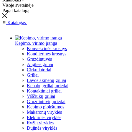
Visoje svetainėje
Pagal katalogą
Katalogas
Kepimo, virimo įranga
Konvekcinės krosnys
Konditerinės krosnys
Gruzdintuvės
Anglies griliai
Cirkuliatoriai
Griliai
Lavos akmenų griliai
Kebabų griliai, priedai
Kontaktiniai griliai
Viščiukų griliai
Gruzdintuvių priedai
Kepimo plokštumos
Makaronų viryklės
Elektrinės viryklės
Ryžių viryklės
Dujinės viryklės