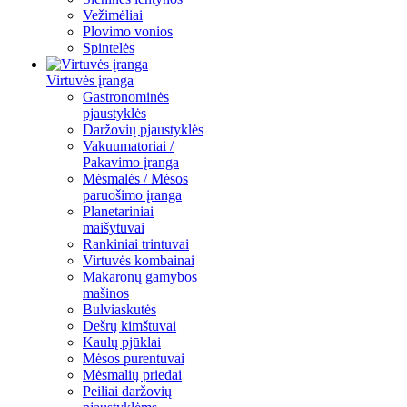
Vežimėliai
Plovimo vonios
Spintelės
Virtuvės įranga
Gastronominės
pjaustyklės
Daržovių pjaustyklės
Vakuumatoriai /
Pakavimo įranga
Mėsmalės / Mėsos
paruošimo įranga
Planetariniai
maišytuvai
Rankiniai trintuvai
Virtuvės kombainai
Makaronų gamybos
mašinos
Bulviaskutės
Dešrų kimštuvai
Kaulų pjūklai
Mėsos purentuvai
Mėsmalių priedai
Peiliai daržovių