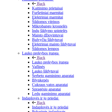
Back
Kaitinimo prietaisai
Furšetiniai marmitai
Elektriniai marmitai
Šildomos vitrinos
Mikrobangų krosnelės
Indų šildymo spintelės
Maisto džiovintuvai
Bulvyčiu šildytuvai
Elektriniai maisto šildytuvai
Šildomos lempos
Lauko prekybos įranga
Back
Lauko prekybos įranga
Vaflinės
Lauko šildytuvai
Šerbeto gaminimo aparatai
Blynkepės
Cukraus vatos aparatai
Spragėsių aparatai
Ledų gaminimo aparatai
Indaplovės ir jų priedai
Back
Indaplovės ir jų priedai
Pobarinės indaplovės