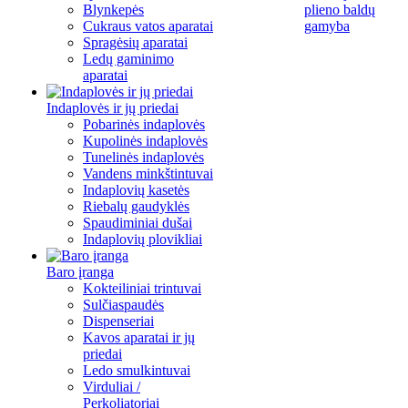
Blynkepės
plieno baldų
Cukraus vatos aparatai
gamyba
Spragėsių aparatai
Ledų gaminimo
aparatai
Indaplovės ir jų priedai
Pobarinės indaplovės
Kupolinės indaplovės
Tunelinės indaplovės
Vandens minkštintuvai
Indaplovių kasetės
Riebalų gaudyklės
Spaudiminiai dušai
Indaplovių plovikliai
Baro įranga
Kokteiliniai trintuvai
Sulčiaspaudės
Dispenseriai
Kavos aparatai ir jų
priedai
Ledo smulkintuvai
Virduliai /
Perkoliatoriai