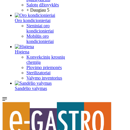
Salotų džiovyklės
+ Daugiau 5
Oro kondicionieriai
Sieniniai oro
kondicionieriai
Mobilūs oro
kondicionieriai
Higiena
Konvekcinių krosnių
chemija
Plovimo priemonės
Sterilizatoriai
Valymo inventorius
Sandėlio valymas