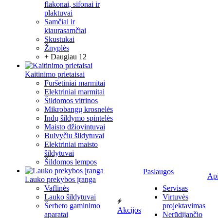
flakonai, sifonai ir
plaktuvai
Samčiai ir
kiaurasamčiai
Skustukai
Žnyplės
+ Daugiau 12
Kaitinimo prietaisai
Furšetiniai marmitai
Elektriniai marmitai
Šildomos vitrinos
Mikrobangų krosnelės
Indų šildymo spintelės
Maisto džiovintuvai
Bulvyčiu šildytuvai
Elektriniai maisto
šildytuvai
Šildomos lempos
Paslaugos
Ap
Lauko prekybos įranga
Vaflinės
Servisas
Lauko šildytuvai
Virtuvės
Šerbeto gaminimo
projektavimas
Akcijos
aparatai
Nerūdijančio