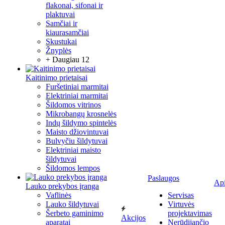
flakonai, sifonai ir
plaktuvai
Samčiai ir
kiaurasamčiai
Skustukai
Žnyplės
+ Daugiau 12
Kaitinimo prietaisai
Furšetiniai marmitai
Elektriniai marmitai
Šildomos vitrinos
Mikrobangų krosnelės
Indų šildymo spintelės
Maisto džiovintuvai
Bulvyčiu šildytuvai
Elektriniai maisto
šildytuvai
Šildomos lempos
Paslaugos
Ap
Lauko prekybos įranga
Vaflinės
Servisas
Lauko šildytuvai
Virtuvės
Šerbeto gaminimo
projektavimas
Akcijos
aparatai
Nerūdijančio