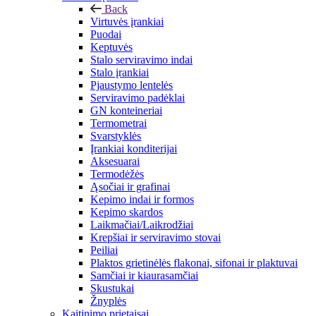
Back
Virtuvės įrankiai
Puodai
Keptuvės
Stalo serviravimo indai
Stalo įrankiai
Pjaustymo lentelės
Serviravimo padėklai
GN konteineriai
Termometrai
Svarstyklės
Įrankiai konditerijai
Aksesuarai
Termodėžės
Ąsočiai ir grafinai
Kepimo indai ir formos
Kepimo skardos
Laikmačiai/Laikrodžiai
Krepšiai ir serviravimo stovai
Peiliai
Plaktos grietinėlės flakonai, sifonai ir plaktuvai
Samčiai ir kiaurasamčiai
Skustukai
Žnyplės
Kaitinimo prietaisai