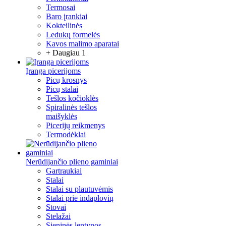
Termosai
Baro įrankiai
Kokteilinės
Ledukų formelės
Kavos malimo aparatai
+ Daugiau 1
Įranga picerijoms
Picų krosnys
Picų stalai
Tešlos kočioklės
Spiralinės tešlos
maišyklės
Picerijų reikmenys
Termodėklai
Nerūdijančio plieno gaminiai
Gartraukiai
Stalai
Stalai su plautuvėmis
Stalai prie indaplovių
Stovai
Stelažai
Sieninės lentynos