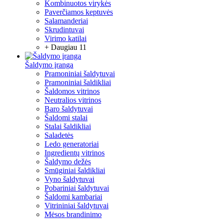
Kombinuotos virykės
Paverčiamos keptuvės
Salamanderiai
Skrudintuvai
Virimo katilai
+ Daugiau 11
Šaldymo įranga
Pramoniniai šaldytuvai
Pramoniniai šaldikliai
Šaldomos vitrinos
Neutralios vitrinos
Baro šaldytuvai
Šaldomi stalai
Stalai šaldikliai
Saladetės
Ledo generatoriai
Ingredientų vitrinos
Šaldymo dežės
Smūginiai šaldikliai
Vyno šaldytuvai
Pobariniai šaldytuvai
Šaldomi kambariai
Vitrininiai šaldytuvai
Mėsos brandinimo