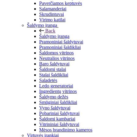
Paverčiamos keptuvės
Salamanderiai
Skrudintuvai
Virimo katilai
Šaldymo įranga
Back
Šaldymo įranga
Pramoniniai šaldytuvai
Pramoniniai šaldikliai
Šaldomos vitrinos
Neutralios vitrinos
Baro šaldytuvai
Šaldomi stalai
Stalai šaldikliai
Saladetės
Ledo generatoriai
Ingredientų vitrinos
Šaldymo dežės
Smūginiai šaldikliai
Vyno šaldytuvai
Pobariniai šaldytuvai
Šaldomi kambariai
Vitrininiai šaldytuvai
Mėsos brandinimo kameros
Virtuvės įrankiai