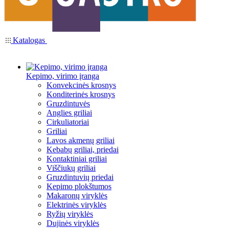
Katalogas
Kepimo, virimo įranga
Konvekcinės krosnys
Konditerinės krosnys
Gruzdintuvės
Anglies griliai
Cirkuliatoriai
Griliai
Lavos akmenų griliai
Kebabų griliai, priedai
Kontaktiniai griliai
Viščiukų griliai
Gruzdintuvių priedai
Kepimo plokštumos
Makaronų viryklės
Elektrinės viryklės
Ryžių viryklės
Dujinės viryklės