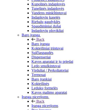
Kupolinės indaplovės
Tunelinės indaplovės
Vandens minkštintuvai
Indaplovių kasetės
Riebalų gaudyklės
Spaudiminiai dušai
Indaplovių plovikliai
Baro įranga
Back
Baro įranga
Kokteiliniai trintuvai
Sulčiaspaudės
Dispenseriai
Kavos aparatai ir jų priedai
Ledo smulkintuvai
Virduliai / Perkoliatoriai
Termosai
Baro įrankiai
Kokteilinės
Ledukų formelės
Kavos malimo aparatai
Įranga picerijoms
Back
Įranga picerijoms