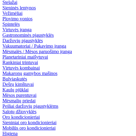
Stelažai
Sieninės lentynos
Vežimėliai
Plovimo vonios
Spintelės
Virtuvės įranga
Gastronominės pjaustyklės
Daržovių pjaustyklės
Vakuumatoriai / Pakavimo įranga
Mėsmalės / Mėsos paruošimo įranga
Planetariniai maišytuvai
Rankiniai trintuvai
Virtuvės kombainai
Makaronų gamybos mašinos
Bulviaskutės
Dešrų kimštuvai
Kaulų pjūklai
Mėsos purentuvai
Mėsmalių priedai
Peiliai daržovių pjaustyklėms
Salotų džiovyklės
Oro kondicionieriai
Sieniniai oro kondicionieriai
Mobilūs oro kondicionieriai
Higiena