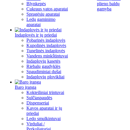
Blynkepės
plieno baldų
Cukraus vatos aparatai
gamyba
Spragėsių aparatai
Ledų gaminimo
aparatai
Indaplovės ir jų priedai
Pobarinės indaplovės
Kupolinės indaplovės
Tunelinės indaplovės
Vandens minkštintuvai
Indaplovių kasetės
Riebalų gaudyklės
Spaudiminiai dušai
Indaplovių plovikliai
Baro įranga
Kokteiliniai trintuvai
Sulčiaspaudės
Dispenseriai
Kavos aparatai ir jų
priedai
Ledo smulkintuvai
Virduliai /
Perkoliatoriai