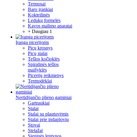
Termosai
Baro įrankiai
Kokteilinės
Ledukų formelės
Kavos malimo aparatai
+ Daugiau 1
Įranga picerijoms
Picų krosnys
Picų stalai
Tešlos kočioklės
Spiralinės tešlos
maišyklės
Picerijų reikmenys
Termodėklai
Nerūdijančio plieno gaminiai
Gartraukiai
Stalai
Stalai su plautuvėmis
Stalai prie indaplovių
Stovai
Stelažai
Sieninės lentynos