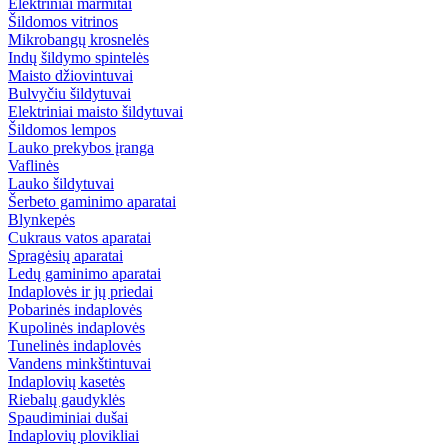
Elektriniai marmitai
Šildomos vitrinos
Mikrobangų krosnelės
Indų šildymo spintelės
Maisto džiovintuvai
Bulvyčiu šildytuvai
Elektriniai maisto šildytuvai
Šildomos lempos
Lauko prekybos įranga
Vaflinės
Lauko šildytuvai
Šerbeto gaminimo aparatai
Blynkepės
Cukraus vatos aparatai
Spragėsių aparatai
Ledų gaminimo aparatai
Indaplovės ir jų priedai
Pobarinės indaplovės
Kupolinės indaplovės
Tunelinės indaplovės
Vandens minkštintuvai
Indaplovių kasetės
Riebalų gaudyklės
Spaudiminiai dušai
Indaplovių plovikliai