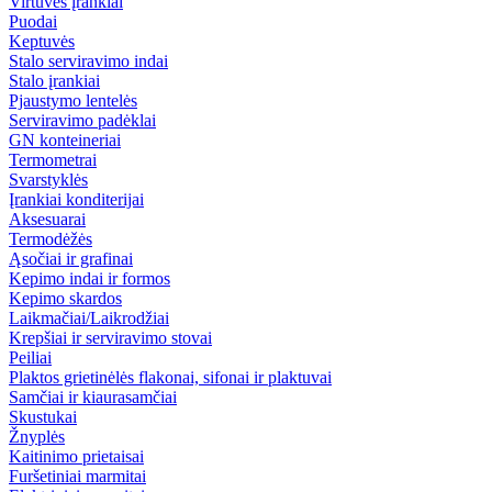
Virtuvės įrankiai
Puodai
Keptuvės
Stalo serviravimo indai
Stalo įrankiai
Pjaustymo lentelės
Serviravimo padėklai
GN konteineriai
Termometrai
Svarstyklės
Įrankiai konditerijai
Aksesuarai
Termodėžės
Ąsočiai ir grafinai
Kepimo indai ir formos
Kepimo skardos
Laikmačiai/Laikrodžiai
Krepšiai ir serviravimo stovai
Peiliai
Plaktos grietinėlės flakonai, sifonai ir plaktuvai
Samčiai ir kiaurasamčiai
Skustukai
Žnyplės
Kaitinimo prietaisai
Furšetiniai marmitai