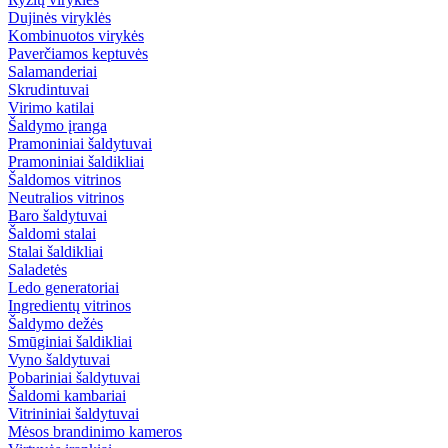
Dujinės viryklės
Kombinuotos virykės
Paverčiamos keptuvės
Salamanderiai
Skrudintuvai
Virimo katilai
Šaldymo įranga
Pramoniniai šaldytuvai
Pramoniniai šaldikliai
Šaldomos vitrinos
Neutralios vitrinos
Baro šaldytuvai
Šaldomi stalai
Stalai šaldikliai
Saladetės
Ledo generatoriai
Ingredientų vitrinos
Šaldymo dežės
Smūginiai šaldikliai
Vyno šaldytuvai
Pobariniai šaldytuvai
Šaldomi kambariai
Vitrininiai šaldytuvai
Mėsos brandinimo kameros