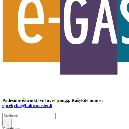
Padėsime išsirinkti virtuvės įrangą. Rašykite mums:
eprekyba@balticmaster.lt
Katalogas