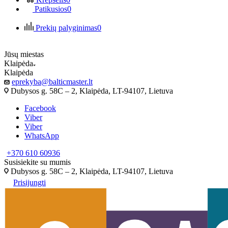
Patikusios
0
Prekių palyginimas
0
Jūsų miestas
Klaipėda
Klaipėda
eprekyba@balticmaster.lt
Dubysos g. 58C – 2, Klaipėda, LT-94107, Lietuva
Facebook
Viber
Viber
WhatsApp
+370 610 60936
Susisiekite su mumis
Dubysos g. 58C – 2, Klaipėda, LT-94107, Lietuva
Prisijungti