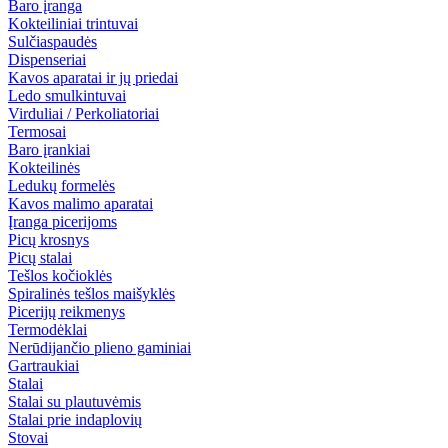
Baro įranga
Kokteiliniai trintuvai
Sulčiaspaudės
Dispenseriai
Kavos aparatai ir jų priedai
Ledo smulkintuvai
Virduliai / Perkoliatoriai
Termosai
Baro įrankiai
Kokteilinės
Ledukų formelės
Kavos malimo aparatai
Įranga picerijoms
Picų krosnys
Picų stalai
Tešlos kočioklės
Spiralinės tešlos maišyklės
Picerijų reikmenys
Termodėklai
Nerūdijančio plieno gaminiai
Gartraukiai
Stalai
Stalai su plautuvėmis
Stalai prie indaplovių
Stovai