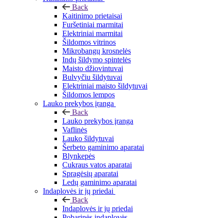
Back
Kaitinimo prietaisai
Furšetiniai marmitai
Elektriniai marmitai
Šildomos vitrinos
Mikrobangų krosnelės
Indų šildymo spintelės
Maisto džiovintuvai
Bulvyčiu šildytuvai
Elektriniai maisto šildytuvai
Šildomos lempos
Lauko prekybos įranga
Back
Lauko prekybos įranga
Vaflinės
Lauko šildytuvai
Šerbeto gaminimo aparatai
Blynkepės
Cukraus vatos aparatai
Spragėsių aparatai
Ledų gaminimo aparatai
Indaplovės ir jų priedai
Back
Indaplovės ir jų priedai
Pobarinės indaplovės