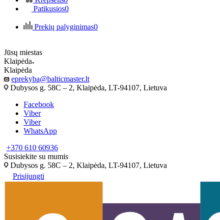
Patikusios
0
Prekių palyginimas
0
Jūsų miestas
Klaipėda
Klaipėda
eprekyba@balticmaster.lt
Dubysos g. 58C – 2, Klaipėda, LT-94107, Lietuva
Facebook
Viber
Viber
WhatsApp
+370 610 60936
Susisiekite su mumis
Dubysos g. 58C – 2, Klaipėda, LT-94107, Lietuva
Prisijungti