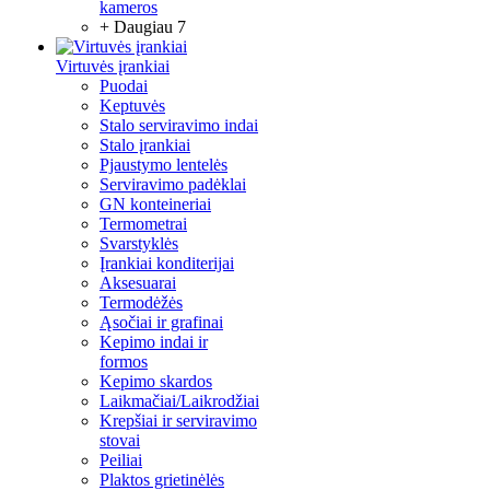
kameros
+ Daugiau 7
Virtuvės įrankiai
Puodai
Keptuvės
Stalo serviravimo indai
Stalo įrankiai
Pjaustymo lentelės
Serviravimo padėklai
GN konteineriai
Termometrai
Svarstyklės
Įrankiai konditerijai
Aksesuarai
Termodėžės
Ąsočiai ir grafinai
Kepimo indai ir
formos
Kepimo skardos
Laikmačiai/Laikrodžiai
Krepšiai ir serviravimo
stovai
Peiliai
Plaktos grietinėlės