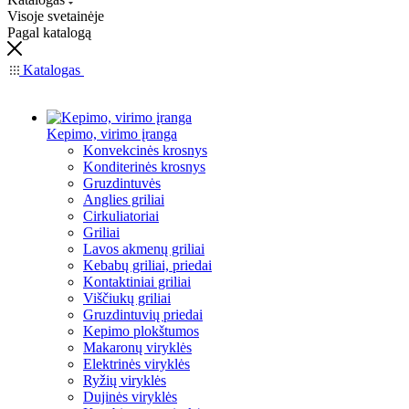
Visoje svetainėje
Pagal katalogą
Katalogas
Kepimo, virimo įranga
Konvekcinės krosnys
Konditerinės krosnys
Gruzdintuvės
Anglies griliai
Cirkuliatoriai
Griliai
Lavos akmenų griliai
Kebabų griliai, priedai
Kontaktiniai griliai
Viščiukų griliai
Gruzdintuvių priedai
Kepimo plokštumos
Makaronų viryklės
Elektrinės viryklės
Ryžių viryklės
Dujinės viryklės