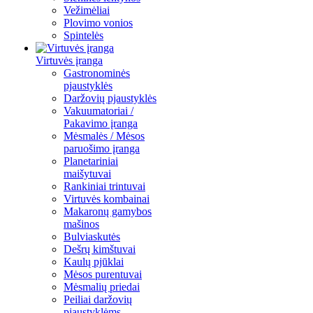
Vežimėliai
Plovimo vonios
Spintelės
Virtuvės įranga
Gastronominės
pjaustyklės
Daržovių pjaustyklės
Vakuumatoriai /
Pakavimo įranga
Mėsmalės / Mėsos
paruošimo įranga
Planetariniai
maišytuvai
Rankiniai trintuvai
Virtuvės kombainai
Makaronų gamybos
mašinos
Bulviaskutės
Dešrų kimštuvai
Kaulų pjūklai
Mėsos purentuvai
Mėsmalių priedai
Peiliai daržovių
pjaustyklėms