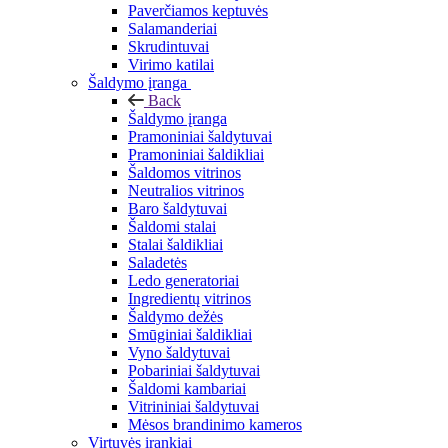
Paverčiamos keptuvės
Salamanderiai
Skrudintuvai
Virimo katilai
Šaldymo įranga
Back
Šaldymo įranga
Pramoniniai šaldytuvai
Pramoniniai šaldikliai
Šaldomos vitrinos
Neutralios vitrinos
Baro šaldytuvai
Šaldomi stalai
Stalai šaldikliai
Saladetės
Ledo generatoriai
Ingredientų vitrinos
Šaldymo dežės
Smūginiai šaldikliai
Vyno šaldytuvai
Pobariniai šaldytuvai
Šaldomi kambariai
Vitrininiai šaldytuvai
Mėsos brandinimo kameros
Virtuvės įrankiai