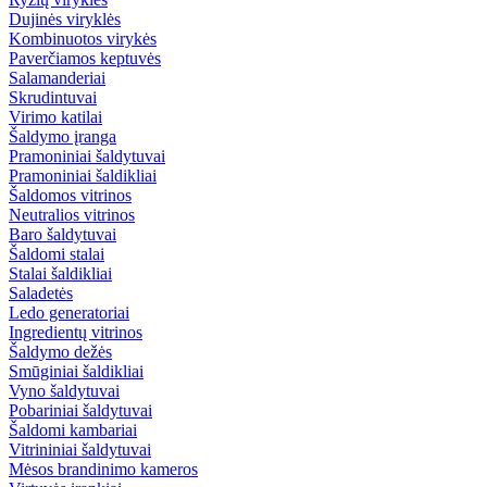
Dujinės viryklės
Kombinuotos virykės
Paverčiamos keptuvės
Salamanderiai
Skrudintuvai
Virimo katilai
Šaldymo įranga
Pramoniniai šaldytuvai
Pramoniniai šaldikliai
Šaldomos vitrinos
Neutralios vitrinos
Baro šaldytuvai
Šaldomi stalai
Stalai šaldikliai
Saladetės
Ledo generatoriai
Ingredientų vitrinos
Šaldymo dežės
Smūginiai šaldikliai
Vyno šaldytuvai
Pobariniai šaldytuvai
Šaldomi kambariai
Vitrininiai šaldytuvai
Mėsos brandinimo kameros