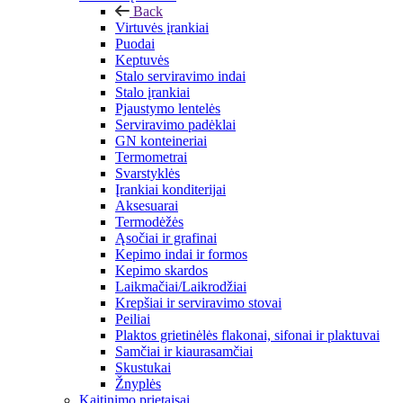
Back
Virtuvės įrankiai
Puodai
Keptuvės
Stalo serviravimo indai
Stalo įrankiai
Pjaustymo lentelės
Serviravimo padėklai
GN konteineriai
Termometrai
Svarstyklės
Įrankiai konditerijai
Aksesuarai
Termodėžės
Ąsočiai ir grafinai
Kepimo indai ir formos
Kepimo skardos
Laikmačiai/Laikrodžiai
Krepšiai ir serviravimo stovai
Peiliai
Plaktos grietinėlės flakonai, sifonai ir plaktuvai
Samčiai ir kiaurasamčiai
Skustukai
Žnyplės
Kaitinimo prietaisai