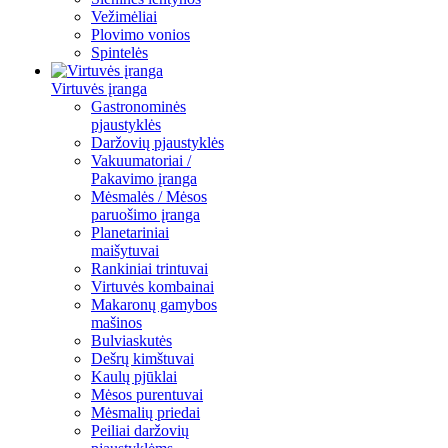
Vežimėliai
Plovimo vonios
Spintelės
Virtuvės įranga
Gastronominės
pjaustyklės
Daržovių pjaustyklės
Vakuumatoriai /
Pakavimo įranga
Mėsmalės / Mėsos
paruošimo įranga
Planetariniai
maišytuvai
Rankiniai trintuvai
Virtuvės kombainai
Makaronų gamybos
mašinos
Bulviaskutės
Dešrų kimštuvai
Kaulų pjūklai
Mėsos purentuvai
Mėsmalių priedai
Peiliai daržovių