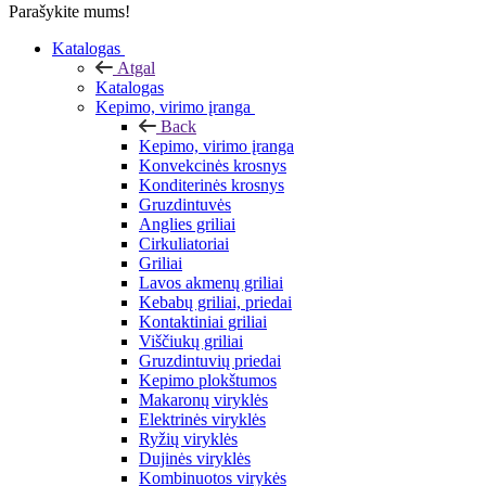
Parašykite mums!
Katalogas
Atgal
Katalogas
Kepimo, virimo įranga
Back
Kepimo, virimo įranga
Konvekcinės krosnys
Konditerinės krosnys
Gruzdintuvės
Anglies griliai
Cirkuliatoriai
Griliai
Lavos akmenų griliai
Kebabų griliai, priedai
Kontaktiniai griliai
Viščiukų griliai
Gruzdintuvių priedai
Kepimo plokštumos
Makaronų viryklės
Elektrinės viryklės
Ryžių viryklės
Dujinės viryklės
Kombinuotos virykės