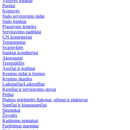
Virtuvės įrankiai
Puodai
Keptuvės
Stalo serviravimo indai
Stalo įrankiai
Pjaustymo lentelės
Serviravimo padėklai
GN konteineriai
Termometrai
Svarstyklės
Įrankiai konditerijai
Aksesuarai
Termodėžės
Ąsočiai ir grafinai
Kepimo indai ir formos
Kepimo skardos
Laikmačiai/Laikrodžiai
Krepšiai ir serviravimo stovai
Peiliai
Plaktos grietinėlės flakonai, sifonai ir plaktuvai
Samčiai ir kiaurasamčiai
Skustukai
Žnyplės
Kaitinimo prietaisai
Furšetiniai marmitai