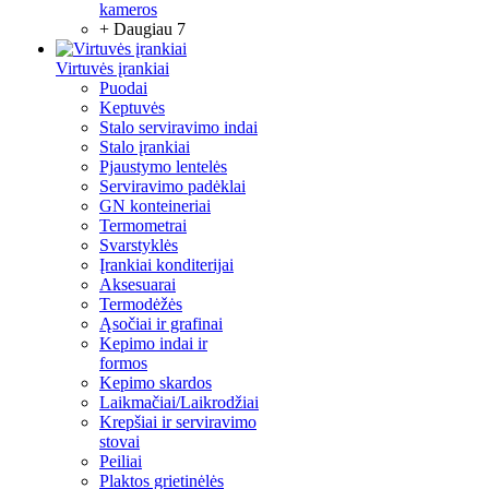
kameros
+ Daugiau 7
Virtuvės įrankiai
Puodai
Keptuvės
Stalo serviravimo indai
Stalo įrankiai
Pjaustymo lentelės
Serviravimo padėklai
GN konteineriai
Termometrai
Svarstyklės
Įrankiai konditerijai
Aksesuarai
Termodėžės
Ąsočiai ir grafinai
Kepimo indai ir
formos
Kepimo skardos
Laikmačiai/Laikrodžiai
Krepšiai ir serviravimo
stovai
Peiliai
Plaktos grietinėlės