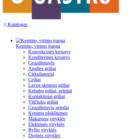
Katalogas
Kepimo, virimo įranga
Konvekcinės krosnys
Konditerinės krosnys
Gruzdintuvės
Anglies griliai
Cirkuliatoriai
Griliai
Lavos akmenų griliai
Kebabų griliai, priedai
Kontaktiniai griliai
Viščiukų griliai
Gruzdintuvių priedai
Kepimo plokštumos
Makaronų viryklės
Elektrinės viryklės
Ryžių viryklės
Dujinės viryklės