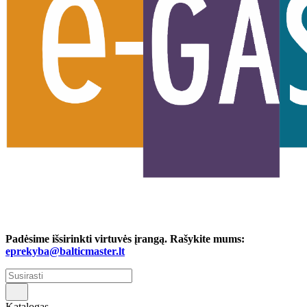
Padėsime išsirinkti virtuvės įrangą. Rašykite mums:
eprekyba@balticmaster.lt
Katalogas