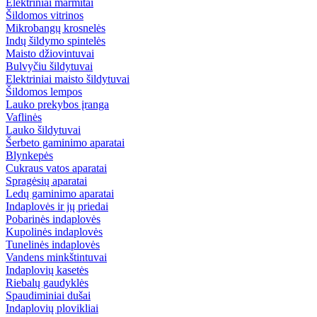
Elektriniai marmitai
Šildomos vitrinos
Mikrobangų krosnelės
Indų šildymo spintelės
Maisto džiovintuvai
Bulvyčiu šildytuvai
Elektriniai maisto šildytuvai
Šildomos lempos
Lauko prekybos įranga
Vaflinės
Lauko šildytuvai
Šerbeto gaminimo aparatai
Blynkepės
Cukraus vatos aparatai
Spragėsių aparatai
Ledų gaminimo aparatai
Indaplovės ir jų priedai
Pobarinės indaplovės
Kupolinės indaplovės
Tunelinės indaplovės
Vandens minkštintuvai
Indaplovių kasetės
Riebalų gaudyklės
Spaudiminiai dušai
Indaplovių plovikliai