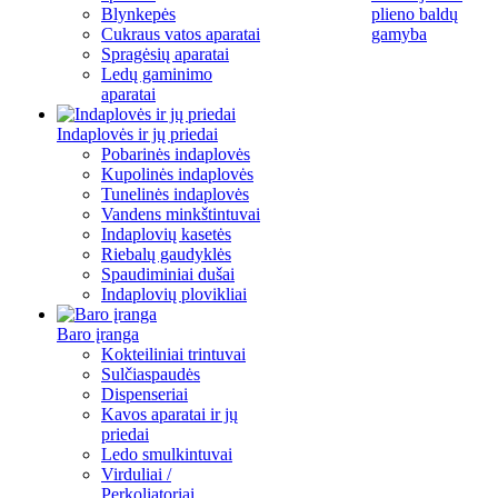
Blynkepės
plieno baldų
Cukraus vatos aparatai
gamyba
Spragėsių aparatai
Ledų gaminimo
aparatai
Indaplovės ir jų priedai
Pobarinės indaplovės
Kupolinės indaplovės
Tunelinės indaplovės
Vandens minkštintuvai
Indaplovių kasetės
Riebalų gaudyklės
Spaudiminiai dušai
Indaplovių plovikliai
Baro įranga
Kokteiliniai trintuvai
Sulčiaspaudės
Dispenseriai
Kavos aparatai ir jų
priedai
Ledo smulkintuvai
Virduliai /
Perkoliatoriai