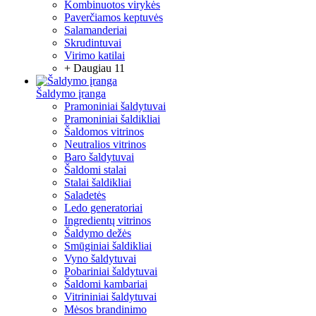
Kombinuotos virykės
Paverčiamos keptuvės
Salamanderiai
Skrudintuvai
Virimo katilai
+ Daugiau 11
Šaldymo įranga
Pramoniniai šaldytuvai
Pramoniniai šaldikliai
Šaldomos vitrinos
Neutralios vitrinos
Baro šaldytuvai
Šaldomi stalai
Stalai šaldikliai
Saladetės
Ledo generatoriai
Ingredientų vitrinos
Šaldymo dežės
Smūginiai šaldikliai
Vyno šaldytuvai
Pobariniai šaldytuvai
Šaldomi kambariai
Vitrininiai šaldytuvai
Mėsos brandinimo