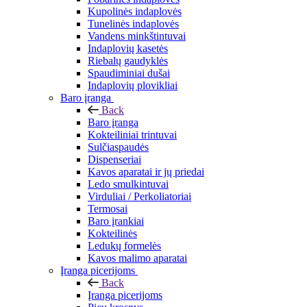
Kupolinės indaplovės
Tunelinės indaplovės
Vandens minkštintuvai
Indaplovių kasetės
Riebalų gaudyklės
Spaudiminiai dušai
Indaplovių plovikliai
Baro įranga
Back
Baro įranga
Kokteiliniai trintuvai
Sulčiaspaudės
Dispenseriai
Kavos aparatai ir jų priedai
Ledo smulkintuvai
Virduliai / Perkoliatoriai
Termosai
Baro įrankiai
Kokteilinės
Ledukų formelės
Kavos malimo aparatai
Įranga picerijoms
Back
Įranga picerijoms