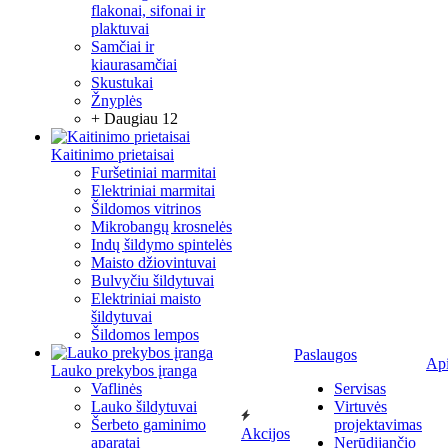
flakonai, sifonai ir
plaktuvai
Samčiai ir
kiaurasamčiai
Skustukai
Žnyplės
+ Daugiau 12
Kaitinimo prietaisai
Furšetiniai marmitai
Elektriniai marmitai
Šildomos vitrinos
Mikrobangų krosnelės
Indų šildymo spintelės
Maisto džiovintuvai
Bulvyčiu šildytuvai
Elektriniai maisto
šildytuvai
Šildomos lempos
Paslaugos
Ap
Lauko prekybos įranga
Vaflinės
Servisas
Lauko šildytuvai
Virtuvės
Šerbeto gaminimo
projektavimas
Akcijos
aparatai
Nerūdijančio