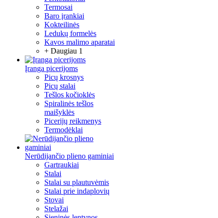
Termosai
Baro įrankiai
Kokteilinės
Ledukų formelės
Kavos malimo aparatai
+ Daugiau 1
Įranga picerijoms
Picų krosnys
Picų stalai
Tešlos kočioklės
Spiralinės tešlos
maišyklės
Picerijų reikmenys
Termodėklai
Nerūdijančio plieno gaminiai
Gartraukiai
Stalai
Stalai su plautuvėmis
Stalai prie indaplovių
Stovai
Stelažai
Sieninės lentynos