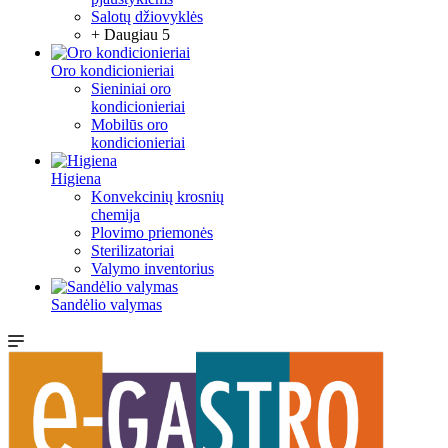
Salotų džiovyklės
+ Daugiau 5
Oro kondicionieriai
Sieniniai oro
kondicionieriai
Mobilūs oro
kondicionieriai
Higiena
Konvekcinių krosnių
chemija
Plovimo priemonės
Sterilizatoriai
Valymo inventorius
Sandėlio valymas