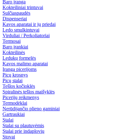
Baro įranga
Kokteiliniai trintuvai
Sulčiaspaudės
Dispenseriai
Kavos aparatai ir jų priedai
Ledo smulkintuvai
Virduliai / Perkoliatoriai
Termosai
Baro įrankiai
Kokteilinės
Ledukų formelės
Kavos malimo aparatai
Įranga picerijoms
Picų krosnys
Picų stalai
Tešlos kočioklės
Spiralinės tešlos maišyklės
Picerijų reikmenys
Termodėklai
Nerūdijančio plieno gaminiai
Gartraukiai
Stalai
Stalai su plautuvėmis
Stalai prie indaplovių
Stovai