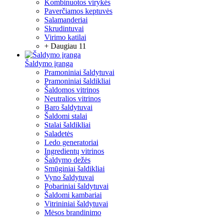
Kombinuotos virykės
Paverčiamos keptuvės
Salamanderiai
Skrudintuvai
Virimo katilai
+ Daugiau 11
Šaldymo įranga
Pramoniniai šaldytuvai
Pramoniniai šaldikliai
Šaldomos vitrinos
Neutralios vitrinos
Baro šaldytuvai
Šaldomi stalai
Stalai šaldikliai
Saladetės
Ledo generatoriai
Ingredientų vitrinos
Šaldymo dežės
Smūginiai šaldikliai
Vyno šaldytuvai
Pobariniai šaldytuvai
Šaldomi kambariai
Vitrininiai šaldytuvai
Mėsos brandinimo