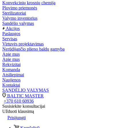
Konvekcinių krosnių chemija
Plovimo priemonės
Sterilizatoriai
Valymo inventorius
Sandėlio valymas
Akcijos
Paslaugos
Servisas
Virtuvės projektavimas
Nerūdijančio plieno baldų gamyba
Apie mus
Apie mus
Rekvizitai
Komanda
Atsiliepimai
Naujienos
Kontaktai
SANDĖLIO VALYMAS
BALTIC MASTER
+370 610 60936
Susisiekite konsultacijai
Užduoti klausimą
Prisijungti
Krepšelis
0