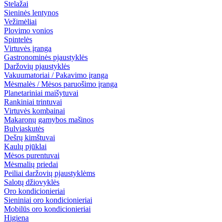
Stelažai
Sieninės lentynos
Vežimėliai
Plovimo vonios
Spintelės
Virtuvės įranga
Gastronominės pjaustyklės
Daržovių pjaustyklės
Vakuumatoriai / Pakavimo įranga
Mėsmalės / Mėsos paruošimo įranga
Planetariniai maišytuvai
Rankiniai trintuvai
Virtuvės kombainai
Makaronų gamybos mašinos
Bulviaskutės
Dešrų kimštuvai
Kaulų pjūklai
Mėsos purentuvai
Mėsmalių priedai
Peiliai daržovių pjaustyklėms
Salotų džiovyklės
Oro kondicionieriai
Sieniniai oro kondicionieriai
Mobilūs oro kondicionieriai
Higiena