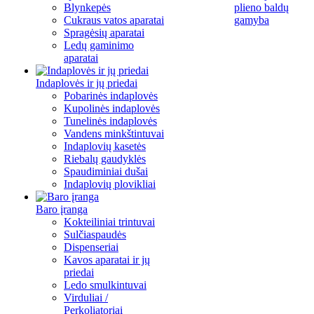
Blynkepės
plieno baldų
Cukraus vatos aparatai
gamyba
Spragėsių aparatai
Ledų gaminimo
aparatai
Indaplovės ir jų priedai
Pobarinės indaplovės
Kupolinės indaplovės
Tunelinės indaplovės
Vandens minkštintuvai
Indaplovių kasetės
Riebalų gaudyklės
Spaudiminiai dušai
Indaplovių plovikliai
Baro įranga
Kokteiliniai trintuvai
Sulčiaspaudės
Dispenseriai
Kavos aparatai ir jų
priedai
Ledo smulkintuvai
Virduliai /
Perkoliatoriai