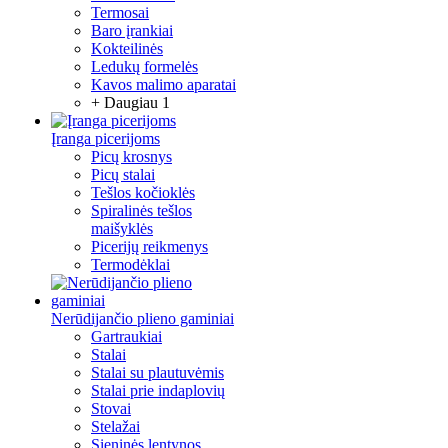
Termosai
Baro įrankiai
Kokteilinės
Ledukų formelės
Kavos malimo aparatai
+ Daugiau 1
Įranga picerijoms
Picų krosnys
Picų stalai
Tešlos kočioklės
Spiralinės tešlos
maišyklės
Picerijų reikmenys
Termodėklai
Nerūdijančio plieno gaminiai
Gartraukiai
Stalai
Stalai su plautuvėmis
Stalai prie indaplovių
Stovai
Stelažai
Sieninės lentynos