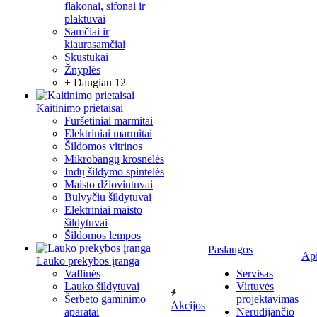
flakonai, sifonai ir
plaktuvai
Samčiai ir
kiaurasamčiai
Skustukai
Žnyplės
+ Daugiau 12
Kaitinimo prietaisai
Furšetiniai marmitai
Elektriniai marmitai
Šildomos vitrinos
Mikrobangų krosnelės
Indų šildymo spintelės
Maisto džiovintuvai
Bulvyčiu šildytuvai
Elektriniai maisto
šildytuvai
Šildomos lempos
Paslaugos
Ap
Lauko prekybos įranga
Vaflinės
Servisas
Lauko šildytuvai
Virtuvės
Šerbeto gaminimo
projektavimas
Akcijos
aparatai
Nerūdijančio