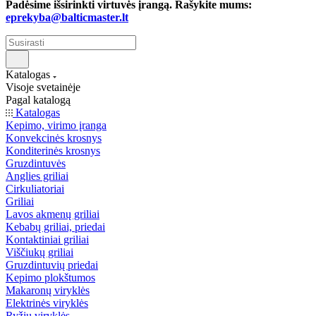
Padėsime išsirinkti virtuvės įrangą. Rašykite mums:
eprekyba@balticmaster.lt
Katalogas
Visoje svetainėje
Pagal katalogą
Katalogas
Kepimo, virimo įranga
Konvekcinės krosnys
Konditerinės krosnys
Gruzdintuvės
Anglies griliai
Cirkuliatoriai
Griliai
Lavos akmenų griliai
Kebabų griliai, priedai
Kontaktiniai griliai
Viščiukų griliai
Gruzdintuvių priedai
Kepimo plokštumos
Makaronų viryklės
Elektrinės viryklės
Ryžių viryklės