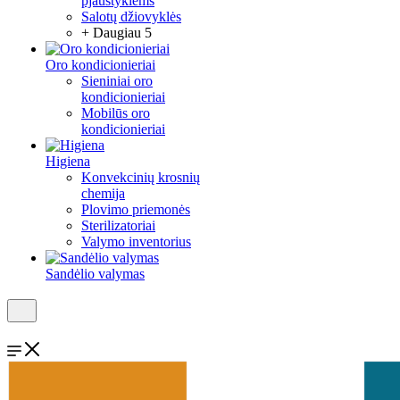
pjaustyklėms
Salotų džiovyklės
+ Daugiau 5
Oro kondicionieriai
Sieniniai oro
kondicionieriai
Mobilūs oro
kondicionieriai
Higiena
Konvekcinių krosnių
chemija
Plovimo priemonės
Sterilizatoriai
Valymo inventorius
Sandėlio valymas