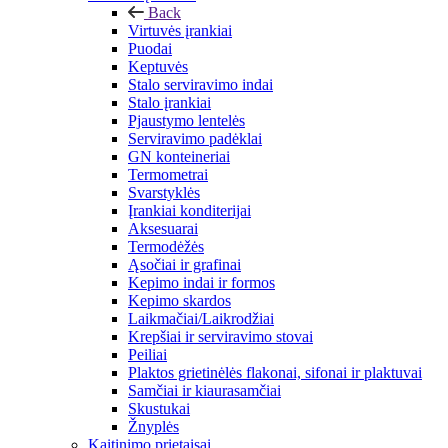
Back
Virtuvės įrankiai
Puodai
Keptuvės
Stalo serviravimo indai
Stalo įrankiai
Pjaustymo lentelės
Serviravimo padėklai
GN konteineriai
Termometrai
Svarstyklės
Įrankiai konditerijai
Aksesuarai
Termodėžės
Ąsočiai ir grafinai
Kepimo indai ir formos
Kepimo skardos
Laikmačiai/Laikrodžiai
Krepšiai ir serviravimo stovai
Peiliai
Plaktos grietinėlės flakonai, sifonai ir plaktuvai
Samčiai ir kiaurasamčiai
Skustukai
Žnyplės
Kaitinimo prietaisai