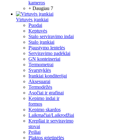
kameros
+ Daugiau 7
Virtuvės įrankiai
Puodai
Keptuvės
Stalo serviravimo indai
Stalo įrankiai
Pjaustymo lentelės
Serviravimo padėklai
GN konteineriai
Termometrai
Svarstyklės
Įrankiai konditerijai
Aksesuarai
Termodėžės
Ąsočiai ir grafinai
Kepimo indai ir
formos
Kepimo skardos
Laikmačiai/Laikrodžiai
Krepšiai ir serviravimo
stovai
Peiliai
Plaktos grietinėlės