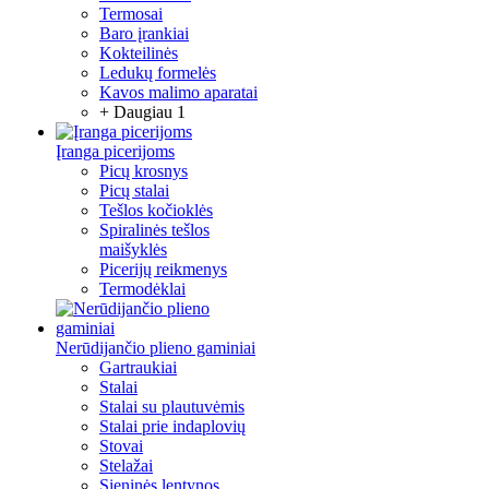
Termosai
Baro įrankiai
Kokteilinės
Ledukų formelės
Kavos malimo aparatai
+ Daugiau 1
Įranga picerijoms
Picų krosnys
Picų stalai
Tešlos kočioklės
Spiralinės tešlos
maišyklės
Picerijų reikmenys
Termodėklai
Nerūdijančio plieno gaminiai
Gartraukiai
Stalai
Stalai su plautuvėmis
Stalai prie indaplovių
Stovai
Stelažai
Sieninės lentynos