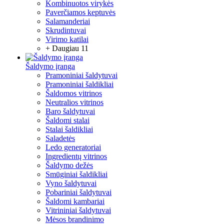
Kombinuotos virykės
Paverčiamos keptuvės
Salamanderiai
Skrudintuvai
Virimo katilai
+ Daugiau 11
Šaldymo įranga
Pramoniniai šaldytuvai
Pramoniniai šaldikliai
Šaldomos vitrinos
Neutralios vitrinos
Baro šaldytuvai
Šaldomi stalai
Stalai šaldikliai
Saladetės
Ledo generatoriai
Ingredientų vitrinos
Šaldymo dežės
Smūginiai šaldikliai
Vyno šaldytuvai
Pobariniai šaldytuvai
Šaldomi kambariai
Vitrininiai šaldytuvai
Mėsos brandinimo