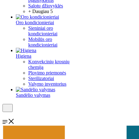
pjaustyklėms
Salotų džiovyklės
+ Daugiau 5
Oro kondicionieriai
Sieniniai oro
kondicionieriai
Mobilūs oro
kondicionieriai
Higiena
Konvekcinių krosnių
chemija
Plovimo priemonės
Sterilizatoriai
Valymo inventorius
Sandėlio valymas