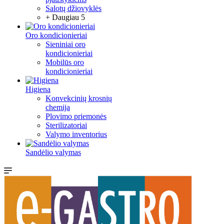
Salotų džiovyklės
+ Daugiau 5
Oro kondicionieriai
Sieniniai oro
kondicionieriai
Mobilūs oro
kondicionieriai
Higiena
Konvekcinių krosnių
chemija
Plovimo priemonės
Sterilizatoriai
Valymo inventorius
Sandėlio valymas