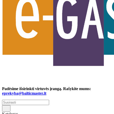
Padėsime išsirinkti virtuvės įrangą. Rašykite mums:
eprekyba@balticmaster.lt
Katalogas