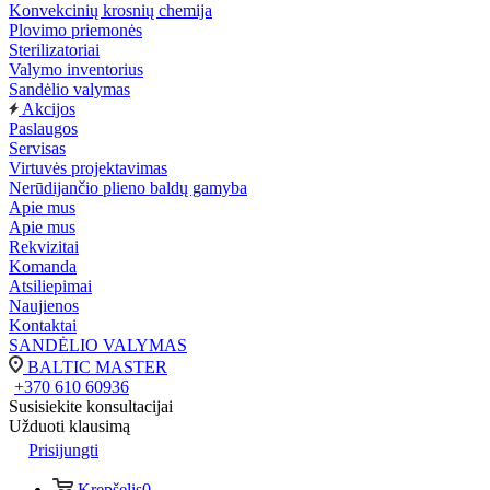
Konvekcinių krosnių chemija
Plovimo priemonės
Sterilizatoriai
Valymo inventorius
Sandėlio valymas
Akcijos
Paslaugos
Servisas
Virtuvės projektavimas
Nerūdijančio plieno baldų gamyba
Apie mus
Apie mus
Rekvizitai
Komanda
Atsiliepimai
Naujienos
Kontaktai
SANDĖLIO VALYMAS
BALTIC MASTER
+370 610 60936
Susisiekite konsultacijai
Užduoti klausimą
Prisijungti
Krepšelis
0