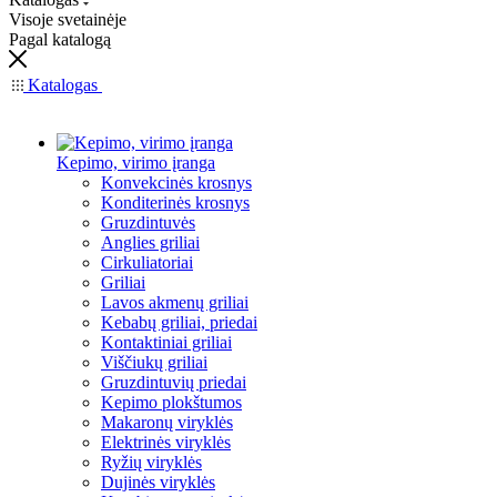
Visoje svetainėje
Pagal katalogą
Katalogas
Kepimo, virimo įranga
Konvekcinės krosnys
Konditerinės krosnys
Gruzdintuvės
Anglies griliai
Cirkuliatoriai
Griliai
Lavos akmenų griliai
Kebabų griliai, priedai
Kontaktiniai griliai
Viščiukų griliai
Gruzdintuvių priedai
Kepimo plokštumos
Makaronų viryklės
Elektrinės viryklės
Ryžių viryklės
Dujinės viryklės