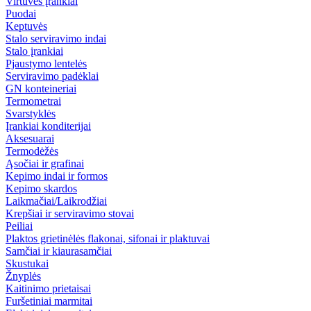
Virtuvės įrankiai
Puodai
Keptuvės
Stalo serviravimo indai
Stalo įrankiai
Pjaustymo lentelės
Serviravimo padėklai
GN konteineriai
Termometrai
Svarstyklės
Įrankiai konditerijai
Aksesuarai
Termodėžės
Ąsočiai ir grafinai
Kepimo indai ir formos
Kepimo skardos
Laikmačiai/Laikrodžiai
Krepšiai ir serviravimo stovai
Peiliai
Plaktos grietinėlės flakonai, sifonai ir plaktuvai
Samčiai ir kiaurasamčiai
Skustukai
Žnyplės
Kaitinimo prietaisai
Furšetiniai marmitai