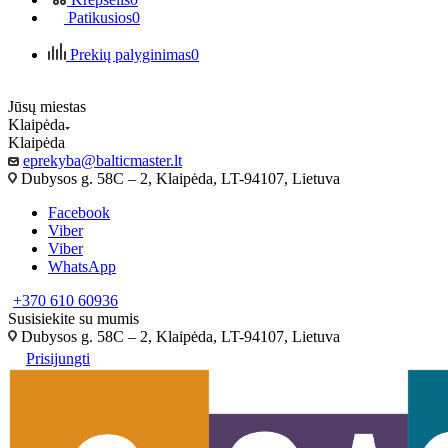
Patikusios
0
Prekių palyginimas
0
Jūsų miestas
Klaipėda
Klaipėda
eprekyba@balticmaster.lt
Dubysos g. 58C – 2, Klaipėda, LT-94107, Lietuva
Facebook
Viber
Viber
WhatsApp
+370 610 60936
Susisiekite su mumis
Dubysos g. 58C – 2, Klaipėda, LT-94107, Lietuva
Prisijungti