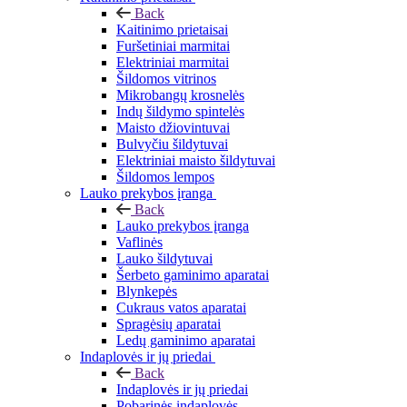
Back
Kaitinimo prietaisai
Furšetiniai marmitai
Elektriniai marmitai
Šildomos vitrinos
Mikrobangų krosnelės
Indų šildymo spintelės
Maisto džiovintuvai
Bulvyčiu šildytuvai
Elektriniai maisto šildytuvai
Šildomos lempos
Lauko prekybos įranga
Back
Lauko prekybos įranga
Vaflinės
Lauko šildytuvai
Šerbeto gaminimo aparatai
Blynkepės
Cukraus vatos aparatai
Spragėsių aparatai
Ledų gaminimo aparatai
Indaplovės ir jų priedai
Back
Indaplovės ir jų priedai
Pobarinės indaplovės