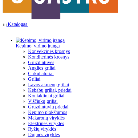
Katalogas
Kepimo, virimo įranga
Konvekcinės krosnys
Konditerinės krosnys
Gruzdintuvės
Anglies griliai
Cirkuliatoriai
Griliai
Lavos akmenų griliai
Kebabų griliai, priedai
Kontaktiniai griliai
Viščiukų griliai
Gruzdintuvių priedai
Kepimo plokštumos
Makaronų viryklės
Elektrinės viryklės
Ryžių viryklės
Dujinės viryklės