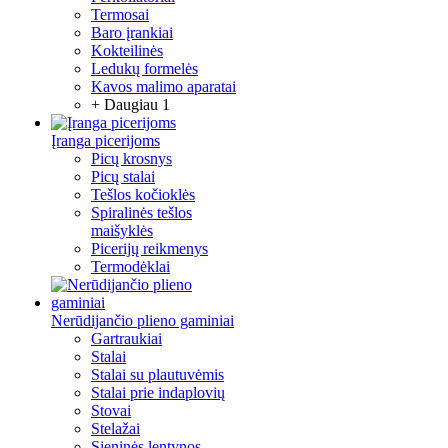
Termosai
Baro įrankiai
Kokteilinės
Ledukų formelės
Kavos malimo aparatai
+ Daugiau 1
Įranga picerijoms
Picų krosnys
Picų stalai
Tešlos kočioklės
Spiralinės tešlos
maišyklės
Picerijų reikmenys
Termodėklai
Nerūdijančio plieno gaminiai
Gartraukiai
Stalai
Stalai su plautuvėmis
Stalai prie indaplovių
Stovai
Stelažai
Sieninės lentynos