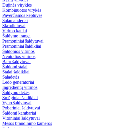
Dujinės viryklės
Kombinuotos virykės
Paverčiamos keptuvės
Salamanderiai
Skrudintuvai
Virimo katilai
Šaldymo įranga
Pramoniniai šaldytuvai
Pramoniniai šaldikliai
Šaldomos vitrinos
Neutralios vitrinos
Baro šaldytuvai
Šaldomi stalai
Stalai šaldikliai
Saladetės
Ledo generatoriai
Ingredientų vitrinos
Šaldymo dežės
Smūginiai šaldikliai
Vyno šaldytuvai
Pobariniai šaldytuvai
Šaldomi kambariai
Vitrininiai šaldytuvai
Mėsos brandinimo kameros