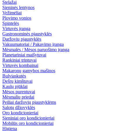
Stelažai
Sieninės lentynos
Vežimėliai
Plovimo vonios
Spintelės
Virtuvės įranga
Gastronominės pjaustyklės
Daržovių pjaustyklės
Vakuumatoriai / Pakavimo įranga
Mėsmalės / Mėsos paruošimo įranga
Planetariniai maišytuvai
Rankiniai trintuvai
Virtuvės kombainai
Makaronų gamybos mašinos
Bulviaskutės
Dešrų kimštuvai
Kaulų pjūklai
Mėsos purentuvai
Mėsmalių priedai
Peiliai daržovių pjaustyklėms
Salotų džiovyklės
Oro kondicionieriai
Sieniniai oro kondicionieriai
Mobilūs oro kondicionieriai
Higiena