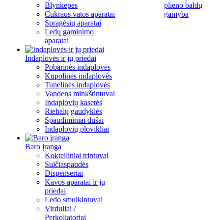
Blynkepės
plieno baldų
Cukraus vatos aparatai
gamyba
Spragėsių aparatai
Ledų gaminimo
aparatai
Indaplovės ir jų priedai
Pobarinės indaplovės
Kupolinės indaplovės
Tunelinės indaplovės
Vandens minkštintuvai
Indaplovių kasetės
Riebalų gaudyklės
Spaudiminiai dušai
Indaplovių plovikliai
Baro įranga
Kokteiliniai trintuvai
Sulčiaspaudės
Dispenseriai
Kavos aparatai ir jų
priedai
Ledo smulkintuvai
Virduliai /
Perkoliatoriai