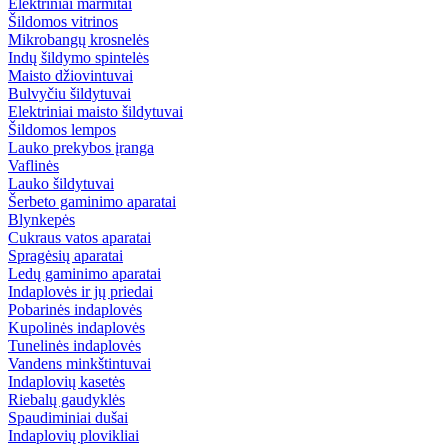
Elektriniai marmitai
Šildomos vitrinos
Mikrobangų krosnelės
Indų šildymo spintelės
Maisto džiovintuvai
Bulvyčiu šildytuvai
Elektriniai maisto šildytuvai
Šildomos lempos
Lauko prekybos įranga
Vaflinės
Lauko šildytuvai
Šerbeto gaminimo aparatai
Blynkepės
Cukraus vatos aparatai
Spragėsių aparatai
Ledų gaminimo aparatai
Indaplovės ir jų priedai
Pobarinės indaplovės
Kupolinės indaplovės
Tunelinės indaplovės
Vandens minkštintuvai
Indaplovių kasetės
Riebalų gaudyklės
Spaudiminiai dušai
Indaplovių plovikliai