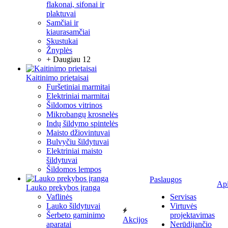
flakonai, sifonai ir
plaktuvai
Samčiai ir
kiaurasamčiai
Skustukai
Žnyplės
+ Daugiau 12
Kaitinimo prietaisai
Furšetiniai marmitai
Elektriniai marmitai
Šildomos vitrinos
Mikrobangų krosnelės
Indų šildymo spintelės
Maisto džiovintuvai
Bulvyčiu šildytuvai
Elektriniai maisto
šildytuvai
Šildomos lempos
Paslaugos
Ap
Lauko prekybos įranga
Vaflinės
Servisas
Lauko šildytuvai
Virtuvės
Šerbeto gaminimo
projektavimas
Akcijos
aparatai
Nerūdijančio