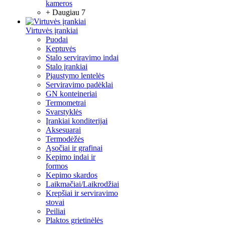
kameros
+ Daugiau 7
Virtuvės įrankiai
Puodai
Keptuvės
Stalo serviravimo indai
Stalo įrankiai
Pjaustymo lentelės
Serviravimo padėklai
GN konteineriai
Termometrai
Svarstyklės
Įrankiai konditerijai
Aksesuarai
Termodėžės
Ąsočiai ir grafinai
Kepimo indai ir
formos
Kepimo skardos
Laikmačiai/Laikrodžiai
Krepšiai ir serviravimo
stovai
Peiliai
Plaktos grietinėlės