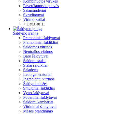
Kombinuotos virykės
Paverčiamos keptuvės
Salamanderiai
Skrudintuvai
Virimo katilai
+ Daugiau 11
Šaldymo įranga
Pramoniniai šaldytuvai
Pramoniniai šaldikliai
Šaldomos vitrinos
Neutralios vitrinos
Baro šaldytuvai
Šaldomi stalai
Stalai šaldikliai
Saladetės
Ledo generatoriai
Ingredientų vitrinos
Šaldymo dežės
Smūginiai šaldikliai
Vyno šaldytuvai
Pobariniai šaldytuvai
Šaldomi kambariai
Vitrininiai šaldytuvai
Mėsos brandinimo