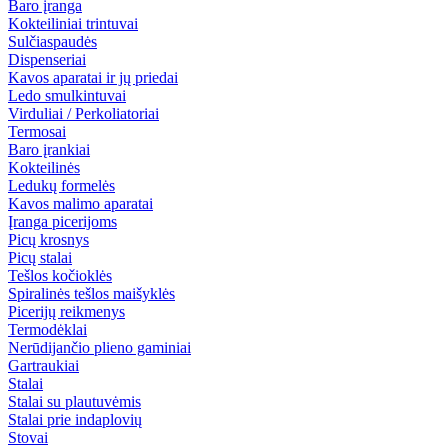
Baro įranga
Kokteiliniai trintuvai
Sulčiaspaudės
Dispenseriai
Kavos aparatai ir jų priedai
Ledo smulkintuvai
Virduliai / Perkoliatoriai
Termosai
Baro įrankiai
Kokteilinės
Ledukų formelės
Kavos malimo aparatai
Įranga picerijoms
Picų krosnys
Picų stalai
Tešlos kočioklės
Spiralinės tešlos maišyklės
Picerijų reikmenys
Termodėklai
Nerūdijančio plieno gaminiai
Gartraukiai
Stalai
Stalai su plautuvėmis
Stalai prie indaplovių
Stovai