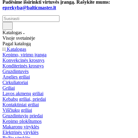
Padėsime išsirinkti virtuvės įrangą. Rašykite mums:
eprekyba@balticmaster.lt
Katalogas
Visoje svetainėje
Pagal katalogą
Katalogas
Kepimo, virimo įranga
Konvekcinės krosnys
Konditerinės krosnys
Gruzdintuvės
Anglies griliai
Cirkuliatoriai
Griliai
Lavos akmenų griliai
Kebabų griliai, priedai
Kontaktiniai griliai
Viščiukų griliai
Gruzdintuvių priedai
Kepimo plokštumos
Makaronų viryklės
Elektrinės viryklės
Ryžių viryklės