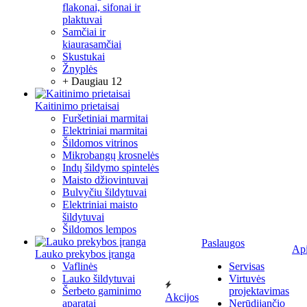
flakonai, sifonai ir
plaktuvai
Samčiai ir
kiaurasamčiai
Skustukai
Žnyplės
+ Daugiau 12
Kaitinimo prietaisai
Furšetiniai marmitai
Elektriniai marmitai
Šildomos vitrinos
Mikrobangų krosnelės
Indų šildymo spintelės
Maisto džiovintuvai
Bulvyčiu šildytuvai
Elektriniai maisto
šildytuvai
Šildomos lempos
Paslaugos
Ap
Lauko prekybos įranga
Vaflinės
Servisas
Lauko šildytuvai
Virtuvės
Šerbeto gaminimo
projektavimas
Akcijos
aparatai
Nerūdijančio