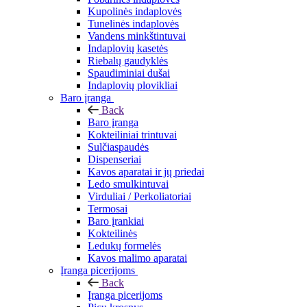
Kupolinės indaplovės
Tunelinės indaplovės
Vandens minkštintuvai
Indaplovių kasetės
Riebalų gaudyklės
Spaudiminiai dušai
Indaplovių plovikliai
Baro įranga
Back
Baro įranga
Kokteiliniai trintuvai
Sulčiaspaudės
Dispenseriai
Kavos aparatai ir jų priedai
Ledo smulkintuvai
Virduliai / Perkoliatoriai
Termosai
Baro įrankiai
Kokteilinės
Ledukų formelės
Kavos malimo aparatai
Įranga picerijoms
Back
Įranga picerijoms