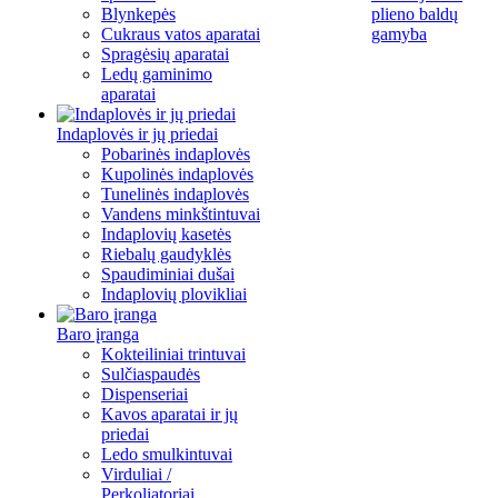
Blynkepės
plieno baldų
Cukraus vatos aparatai
gamyba
Spragėsių aparatai
Ledų gaminimo
aparatai
Indaplovės ir jų priedai
Pobarinės indaplovės
Kupolinės indaplovės
Tunelinės indaplovės
Vandens minkštintuvai
Indaplovių kasetės
Riebalų gaudyklės
Spaudiminiai dušai
Indaplovių plovikliai
Baro įranga
Kokteiliniai trintuvai
Sulčiaspaudės
Dispenseriai
Kavos aparatai ir jų
priedai
Ledo smulkintuvai
Virduliai /
Perkoliatoriai