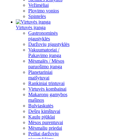
Vežimėliai
Plovimo vonios
Spintelės
Virtuvės įranga
Gastronominės
pjaustyklės
Daržovių pjaustyklės
Vakuumatoriai /
Pakavimo įranga
Mėsmalės / Mėsos
paruošimo įranga
Planetariniai
maišytuvai
Rankiniai trintuvai
Virtuvės kombainai
Makaronų gamybos
mašinos
Bulviaskutės
Dešrų kimštuvai
Kaulų pjūklai
Mėsos purentuvai
Mėsmalių priedai
Peiliai daržovių