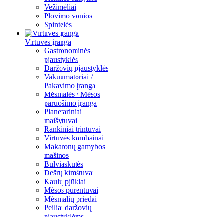
Vežimėliai
Plovimo vonios
Spintelės
Virtuvės įranga
Gastronominės
pjaustyklės
Daržovių pjaustyklės
Vakuumatoriai /
Pakavimo įranga
Mėsmalės / Mėsos
paruošimo įranga
Planetariniai
maišytuvai
Rankiniai trintuvai
Virtuvės kombainai
Makaronų gamybos
mašinos
Bulviaskutės
Dešrų kimštuvai
Kaulų pjūklai
Mėsos purentuvai
Mėsmalių priedai
Peiliai daržovių
pjaustyklėms