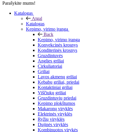
Parašykite mums!
Katalogas
Atgal
Katalogas
Kepimo, virimo įranga
Back
Kepimo, virimo įranga
Konvekcinės krosnys
Konditerinės krosnys
Gruzdintuvės
Anglies griliai
Cirkuliatoriai
Griliai
Lavos akmenų griliai
Kebabų griliai, priedai
Kontaktiniai griliai
Viščiukų griliai
Gruzdintuvių priedai
Kepimo plokštumos
Makaronų viryklės
Elektrinės viryklės
Ryžių viryklės
Dujinės viryklės
Kombinuotos virykės