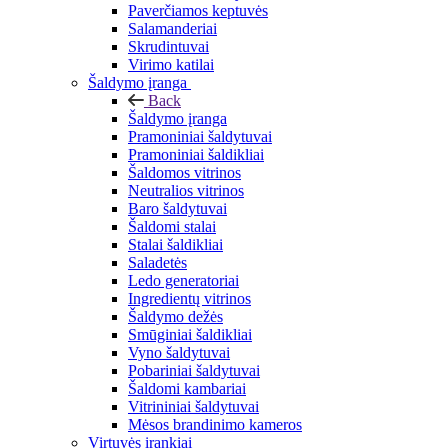
Paverčiamos keptuvės
Salamanderiai
Skrudintuvai
Virimo katilai
Šaldymo įranga
Back
Šaldymo įranga
Pramoniniai šaldytuvai
Pramoniniai šaldikliai
Šaldomos vitrinos
Neutralios vitrinos
Baro šaldytuvai
Šaldomi stalai
Stalai šaldikliai
Saladetės
Ledo generatoriai
Ingredientų vitrinos
Šaldymo dežės
Smūginiai šaldikliai
Vyno šaldytuvai
Pobariniai šaldytuvai
Šaldomi kambariai
Vitrininiai šaldytuvai
Mėsos brandinimo kameros
Virtuvės įrankiai