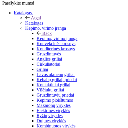
Parašykite mums!
Katalogas
Atgal
Katalogas
Kepimo, virimo įranga
Back
Kepimo, virimo įranga
Konvekcinės krosnys
Konditerinės krosnys
Gruzdintuvės
Anglies griliai
Cirkuliatoriai
Griliai
Lavos akmenų griliai
Kebabų griliai, priedai
Kontaktiniai griliai
Viščiukų griliai
Gruzdintuvių priedai
Kepimo plokštumos
Makaronų viryklės
Elektrinės viryklės
Ryžių viryklės
Dujinės viryklės
Kombinuotos virykės