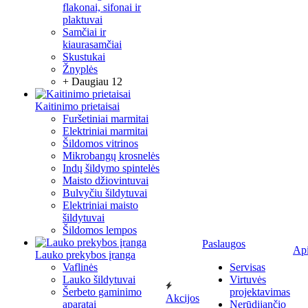
flakonai, sifonai ir
plaktuvai
Samčiai ir
kiaurasamčiai
Skustukai
Žnyplės
+ Daugiau 12
Kaitinimo prietaisai
Furšetiniai marmitai
Elektriniai marmitai
Šildomos vitrinos
Mikrobangų krosnelės
Indų šildymo spintelės
Maisto džiovintuvai
Bulvyčiu šildytuvai
Elektriniai maisto
šildytuvai
Šildomos lempos
Paslaugos
Ap
Lauko prekybos įranga
Vaflinės
Servisas
Lauko šildytuvai
Virtuvės
Šerbeto gaminimo
projektavimas
Akcijos
aparatai
Nerūdijančio