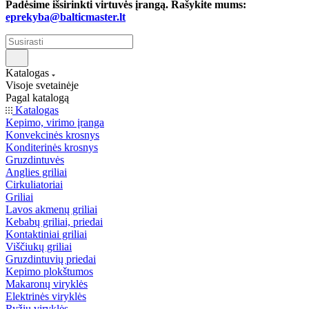
Padėsime išsirinkti virtuvės įrangą. Rašykite mums:
eprekyba@balticmaster.lt
Katalogas
Visoje svetainėje
Pagal katalogą
Katalogas
Kepimo, virimo įranga
Konvekcinės krosnys
Konditerinės krosnys
Gruzdintuvės
Anglies griliai
Cirkuliatoriai
Griliai
Lavos akmenų griliai
Kebabų griliai, priedai
Kontaktiniai griliai
Viščiukų griliai
Gruzdintuvių priedai
Kepimo plokštumos
Makaronų viryklės
Elektrinės viryklės
Ryžių viryklės