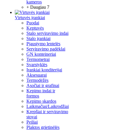
kameros
+ Daugiau 7
Virtuvės įrankiai
Puodai
Keptuvės
Stalo serviravimo indai
Stalo įrankiai
Pjaustymo lentelės
Serviravimo padėklai
GN konteineriai
Termometrai
Svarstyklės
Įrankiai konditerijai
Aksesuarai
Termodėžės
Ąsočiai ir grafinai
Kepimo indai ir
formos
Kepimo skardos
Laikmačiai/Laikrodžiai
Krepšiai ir serviravimo
stovai
Peiliai
Plaktos grietinėlės