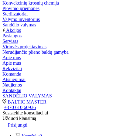
Konvekcinių krosnių chemija
Plovimo priemonės
Sterilizatoriai
Valymo inventorius
Sandėlio valymas
Akcijos
Paslaugos
Servisas
Virtuvės projektavimas
Nerūdijančio plieno baldų gamyba
Apie mus
Apie mus
Rekvizitai
Komanda
Atsiliepimai
Naujienos
Kontaktai
SANDĖLIO VALYMAS
BALTIC MASTER
+370 610 60936
Susisiekite konsultacijai
Užduoti klausimą
Prisijungti
Krepšelis
0