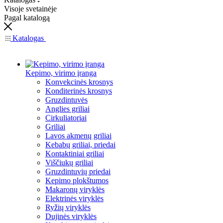
Visoje svetainėje
Pagal katalogą
Katalogas
Kepimo, virimo įranga
Konvekcinės krosnys
Konditerinės krosnys
Gruzdintuvės
Anglies griliai
Cirkuliatoriai
Griliai
Lavos akmenų griliai
Kebabų griliai, priedai
Kontaktiniai griliai
Viščiukų griliai
Gruzdintuvių priedai
Kepimo plokštumos
Makaronų viryklės
Elektrinės viryklės
Ryžių viryklės
Dujinės viryklės