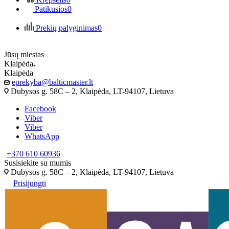
Patikusios
0
Prekių palyginimas
0
Jūsų miestas
Klaipėda
Klaipėda
eprekyba@balticmaster.lt
Dubysos g. 58C – 2, Klaipėda, LT-94107, Lietuva
Facebook
Viber
Viber
WhatsApp
+370 610 60936
Susisiekite su mumis
Dubysos g. 58C – 2, Klaipėda, LT-94107, Lietuva
Prisijungti