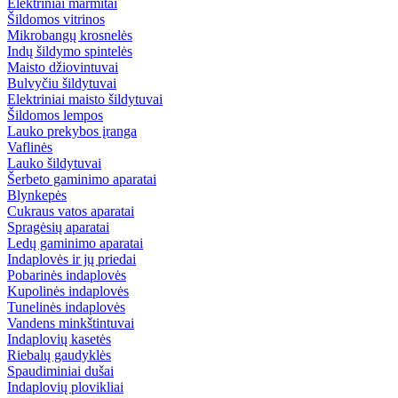
Elektriniai marmitai
Šildomos vitrinos
Mikrobangų krosnelės
Indų šildymo spintelės
Maisto džiovintuvai
Bulvyčiu šildytuvai
Elektriniai maisto šildytuvai
Šildomos lempos
Lauko prekybos įranga
Vaflinės
Lauko šildytuvai
Šerbeto gaminimo aparatai
Blynkepės
Cukraus vatos aparatai
Spragėsių aparatai
Ledų gaminimo aparatai
Indaplovės ir jų priedai
Pobarinės indaplovės
Kupolinės indaplovės
Tunelinės indaplovės
Vandens minkštintuvai
Indaplovių kasetės
Riebalų gaudyklės
Spaudiminiai dušai
Indaplovių plovikliai