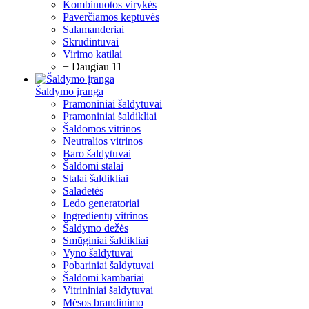
Kombinuotos virykės
Paverčiamos keptuvės
Salamanderiai
Skrudintuvai
Virimo katilai
+ Daugiau 11
Šaldymo įranga
Pramoniniai šaldytuvai
Pramoniniai šaldikliai
Šaldomos vitrinos
Neutralios vitrinos
Baro šaldytuvai
Šaldomi stalai
Stalai šaldikliai
Saladetės
Ledo generatoriai
Ingredientų vitrinos
Šaldymo dežės
Smūginiai šaldikliai
Vyno šaldytuvai
Pobariniai šaldytuvai
Šaldomi kambariai
Vitrininiai šaldytuvai
Mėsos brandinimo