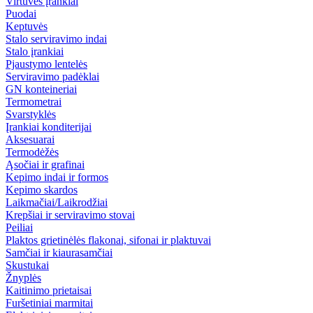
Virtuvės įrankiai
Puodai
Keptuvės
Stalo serviravimo indai
Stalo įrankiai
Pjaustymo lentelės
Serviravimo padėklai
GN konteineriai
Termometrai
Svarstyklės
Įrankiai konditerijai
Aksesuarai
Termodėžės
Ąsočiai ir grafinai
Kepimo indai ir formos
Kepimo skardos
Laikmačiai/Laikrodžiai
Krepšiai ir serviravimo stovai
Peiliai
Plaktos grietinėlės flakonai, sifonai ir plaktuvai
Samčiai ir kiaurasamčiai
Skustukai
Žnyplės
Kaitinimo prietaisai
Furšetiniai marmitai