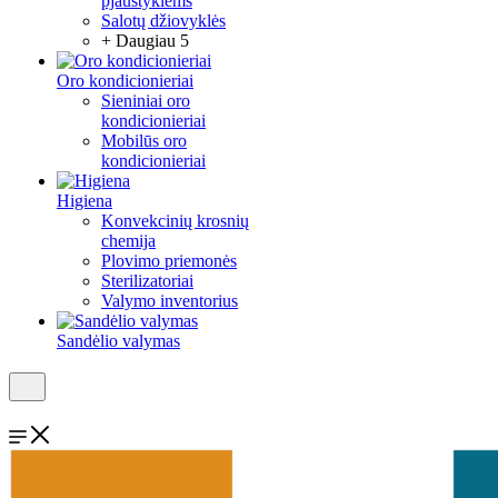
pjaustyklėms
Salotų džiovyklės
+ Daugiau 5
Oro kondicionieriai
Sieniniai oro
kondicionieriai
Mobilūs oro
kondicionieriai
Higiena
Konvekcinių krosnių
chemija
Plovimo priemonės
Sterilizatoriai
Valymo inventorius
Sandėlio valymas