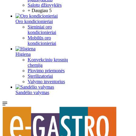
Salotų džiovyklės
+ Daugiau 5
Oro kondicionieriai
Sieniniai oro
kondicionieriai
Mobilūs oro
kondicionieriai
Higiena
Konvekcinių krosnių
chemija
Plovimo priemonės
Sterilizatoriai
Valymo inventorius
Sandėlio valymas