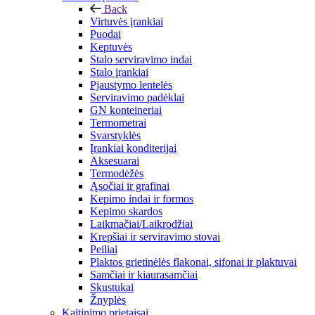
Back
Virtuvės įrankiai
Puodai
Keptuvės
Stalo serviravimo indai
Stalo įrankiai
Pjaustymo lentelės
Serviravimo padėklai
GN konteineriai
Termometrai
Svarstyklės
Įrankiai konditerijai
Aksesuarai
Termodėžės
Ąsočiai ir grafinai
Kepimo indai ir formos
Kepimo skardos
Laikmačiai/Laikrodžiai
Krepšiai ir serviravimo stovai
Peiliai
Plaktos grietinėlės flakonai, sifonai ir plaktuvai
Samčiai ir kiaurasamčiai
Skustukai
Žnyplės
Kaitinimo prietaisai