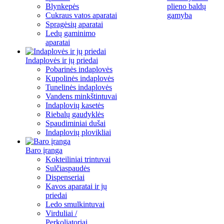
Blynkepės
plieno baldų
Cukraus vatos aparatai
gamyba
Spragėsių aparatai
Ledų gaminimo
aparatai
Indaplovės ir jų priedai
Pobarinės indaplovės
Kupolinės indaplovės
Tunelinės indaplovės
Vandens minkštintuvai
Indaplovių kasetės
Riebalų gaudyklės
Spaudiminiai dušai
Indaplovių plovikliai
Baro įranga
Kokteiliniai trintuvai
Sulčiaspaudės
Dispenseriai
Kavos aparatai ir jų
priedai
Ledo smulkintuvai
Virduliai /
Perkoliatoriai