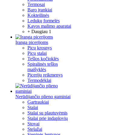
Termosai
Baro įrankiai
Kokteilinės
Ledukų formelės
Kavos malimo aparatai
+ Daugiau 1
Įranga picerijoms
Picų krosnys
Picų stalai
Tešlos kočioklės
Spiralinės tešlos
maišyklės
Picerijų reikmenys
Termodėklai
Nerūdijančio plieno gaminiai
Gartraukiai
Stalai
Stalai su plautuvėmis
Stalai prie indaplovių
Stovai
Stelažai
Sieninės lentynos