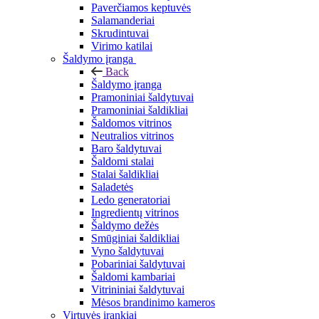
Paverčiamos keptuvės
Salamanderiai
Skrudintuvai
Virimo katilai
Šaldymo įranga
Back
Šaldymo įranga
Pramoniniai šaldytuvai
Pramoniniai šaldikliai
Šaldomos vitrinos
Neutralios vitrinos
Baro šaldytuvai
Šaldomi stalai
Stalai šaldikliai
Saladetės
Ledo generatoriai
Ingredientų vitrinos
Šaldymo dežės
Smūginiai šaldikliai
Vyno šaldytuvai
Pobariniai šaldytuvai
Šaldomi kambariai
Vitrininiai šaldytuvai
Mėsos brandinimo kameros
Virtuvės įrankiai