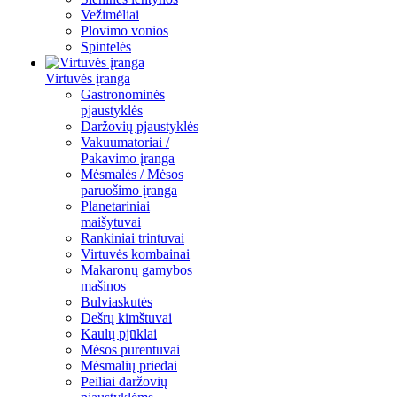
Vežimėliai
Plovimo vonios
Spintelės
Virtuvės įranga
Gastronominės
pjaustyklės
Daržovių pjaustyklės
Vakuumatoriai /
Pakavimo įranga
Mėsmalės / Mėsos
paruošimo įranga
Planetariniai
maišytuvai
Rankiniai trintuvai
Virtuvės kombainai
Makaronų gamybos
mašinos
Bulviaskutės
Dešrų kimštuvai
Kaulų pjūklai
Mėsos purentuvai
Mėsmalių priedai
Peiliai daržovių