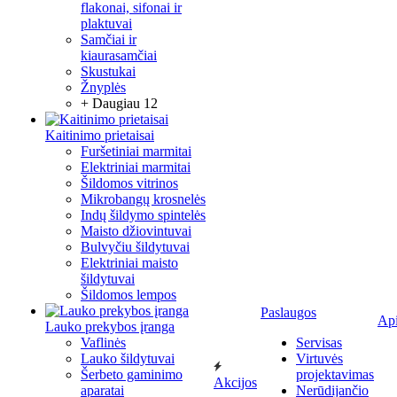
flakonai, sifonai ir
plaktuvai
Samčiai ir
kiaurasamčiai
Skustukai
Žnyplės
+ Daugiau 12
Kaitinimo prietaisai
Furšetiniai marmitai
Elektriniai marmitai
Šildomos vitrinos
Mikrobangų krosnelės
Indų šildymo spintelės
Maisto džiovintuvai
Bulvyčiu šildytuvai
Elektriniai maisto
šildytuvai
Šildomos lempos
Paslaugos
Ap
Lauko prekybos įranga
Vaflinės
Servisas
Lauko šildytuvai
Virtuvės
Šerbeto gaminimo
projektavimas
Akcijos
aparatai
Nerūdijančio