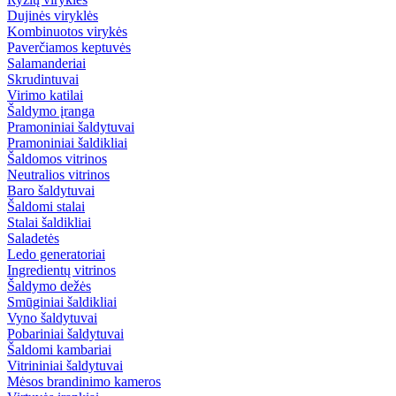
Dujinės viryklės
Kombinuotos virykės
Paverčiamos keptuvės
Salamanderiai
Skrudintuvai
Virimo katilai
Šaldymo įranga
Pramoniniai šaldytuvai
Pramoniniai šaldikliai
Šaldomos vitrinos
Neutralios vitrinos
Baro šaldytuvai
Šaldomi stalai
Stalai šaldikliai
Saladetės
Ledo generatoriai
Ingredientų vitrinos
Šaldymo dežės
Smūginiai šaldikliai
Vyno šaldytuvai
Pobariniai šaldytuvai
Šaldomi kambariai
Vitrininiai šaldytuvai
Mėsos brandinimo kameros