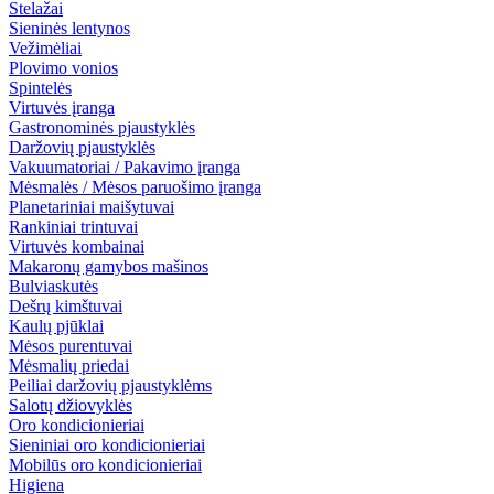
Stelažai
Sieninės lentynos
Vežimėliai
Plovimo vonios
Spintelės
Virtuvės įranga
Gastronominės pjaustyklės
Daržovių pjaustyklės
Vakuumatoriai / Pakavimo įranga
Mėsmalės / Mėsos paruošimo įranga
Planetariniai maišytuvai
Rankiniai trintuvai
Virtuvės kombainai
Makaronų gamybos mašinos
Bulviaskutės
Dešrų kimštuvai
Kaulų pjūklai
Mėsos purentuvai
Mėsmalių priedai
Peiliai daržovių pjaustyklėms
Salotų džiovyklės
Oro kondicionieriai
Sieniniai oro kondicionieriai
Mobilūs oro kondicionieriai
Higiena