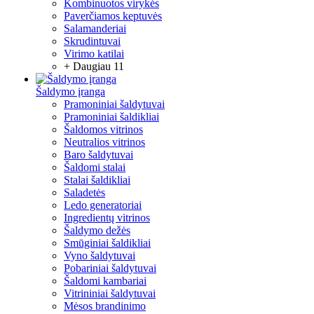
Kombinuotos virykės
Paverčiamos keptuvės
Salamanderiai
Skrudintuvai
Virimo katilai
+ Daugiau 11
Šaldymo įranga
Pramoniniai šaldytuvai
Pramoniniai šaldikliai
Šaldomos vitrinos
Neutralios vitrinos
Baro šaldytuvai
Šaldomi stalai
Stalai šaldikliai
Saladetės
Ledo generatoriai
Ingredientų vitrinos
Šaldymo dežės
Smūginiai šaldikliai
Vyno šaldytuvai
Pobariniai šaldytuvai
Šaldomi kambariai
Vitrininiai šaldytuvai
Mėsos brandinimo