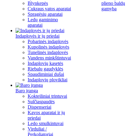
Blynkepės
plieno baldų
Cukraus vatos aparatai
gamyba
Spragėsių aparatai
Ledų gaminimo
aparatai
Indaplovės ir jų priedai
Pobarinės indaplovės
Kupolinės indaplovės
Tunelinės indaplovės
Vandens minkštintuvai
Indaplovių kasetės
Riebalų gaudyklės
Spaudiminiai dušai
Indaplovių plovikliai
Baro įranga
Kokteiliniai trintuvai
Sulčiaspaudės
Dispenseriai
Kavos aparatai ir jų
priedai
Ledo smulkintuvai
Virduliai /
Perkoliatoriai