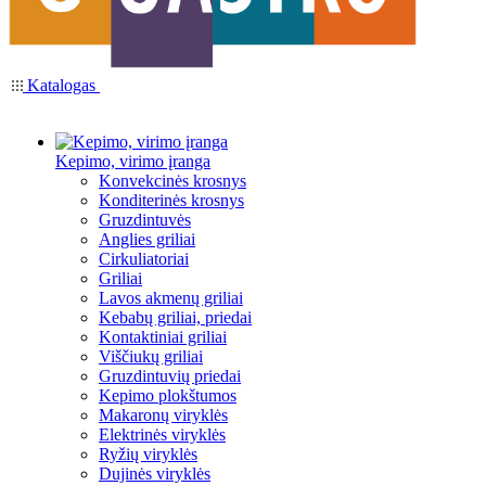
Katalogas
Kepimo, virimo įranga
Konvekcinės krosnys
Konditerinės krosnys
Gruzdintuvės
Anglies griliai
Cirkuliatoriai
Griliai
Lavos akmenų griliai
Kebabų griliai, priedai
Kontaktiniai griliai
Viščiukų griliai
Gruzdintuvių priedai
Kepimo plokštumos
Makaronų viryklės
Elektrinės viryklės
Ryžių viryklės
Dujinės viryklės