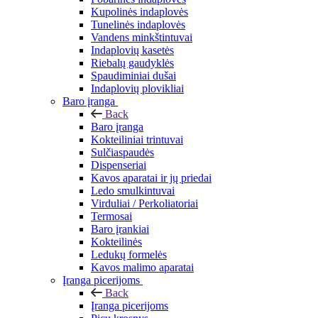
Kupolinės indaplovės
Tunelinės indaplovės
Vandens minkštintuvai
Indaplovių kasetės
Riebalų gaudyklės
Spaudiminiai dušai
Indaplovių plovikliai
Baro įranga
Back
Baro įranga
Kokteiliniai trintuvai
Sulčiaspaudės
Dispenseriai
Kavos aparatai ir jų priedai
Ledo smulkintuvai
Virduliai / Perkoliatoriai
Termosai
Baro įrankiai
Kokteilinės
Ledukų formelės
Kavos malimo aparatai
Įranga picerijoms
Back
Įranga picerijoms