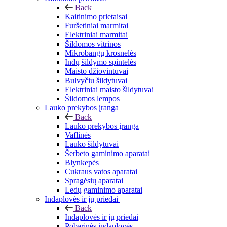
Back
Kaitinimo prietaisai
Furšetiniai marmitai
Elektriniai marmitai
Šildomos vitrinos
Mikrobangų krosnelės
Indų šildymo spintelės
Maisto džiovintuvai
Bulvyčiu šildytuvai
Elektriniai maisto šildytuvai
Šildomos lempos
Lauko prekybos įranga
Back
Lauko prekybos įranga
Vaflinės
Lauko šildytuvai
Šerbeto gaminimo aparatai
Blynkepės
Cukraus vatos aparatai
Spragėsių aparatai
Ledų gaminimo aparatai
Indaplovės ir jų priedai
Back
Indaplovės ir jų priedai
Pobarinės indaplovės