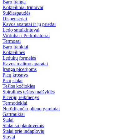
Baro įranga
Kokteiliniai trintuvai
Sulčiaspaudės
Dispenseriai
Kavos aparatai ir jų priedai
Ledo smulkintuvai
Virduliai / Perkoliatoriai
Termosai
Baro įrankiai
Kokteilinės
Ledukų formelės
Kavos malimo aparatai
Įranga picerijoms
Picų krosnys
Picų stalai
Tešlos kočioklės
Spiralinės tešlos maišyklės
Picerijų reikmenys
Termodėklai
Nerūdijančio plieno gaminiai
Gartraukiai
Stalai
Stalai su plautuvėmis
Stalai prie indaplovių
Stovai