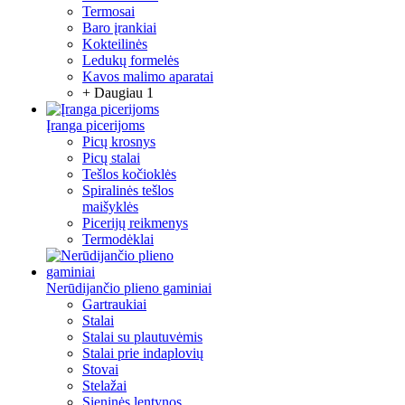
Termosai
Baro įrankiai
Kokteilinės
Ledukų formelės
Kavos malimo aparatai
+ Daugiau 1
Įranga picerijoms
Picų krosnys
Picų stalai
Tešlos kočioklės
Spiralinės tešlos
maišyklės
Picerijų reikmenys
Termodėklai
Nerūdijančio plieno gaminiai
Gartraukiai
Stalai
Stalai su plautuvėmis
Stalai prie indaplovių
Stovai
Stelažai
Sieninės lentynos