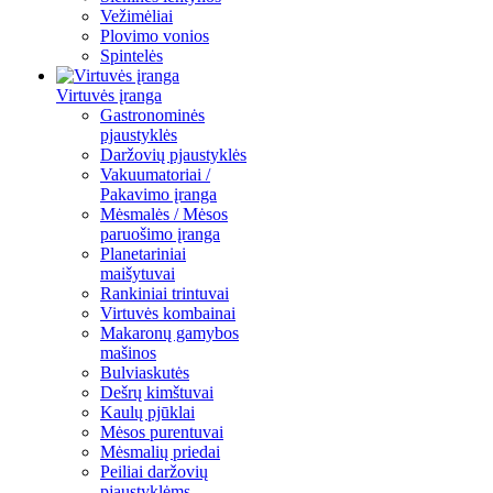
Vežimėliai
Plovimo vonios
Spintelės
Virtuvės įranga
Gastronominės
pjaustyklės
Daržovių pjaustyklės
Vakuumatoriai /
Pakavimo įranga
Mėsmalės / Mėsos
paruošimo įranga
Planetariniai
maišytuvai
Rankiniai trintuvai
Virtuvės kombainai
Makaronų gamybos
mašinos
Bulviaskutės
Dešrų kimštuvai
Kaulų pjūklai
Mėsos purentuvai
Mėsmalių priedai
Peiliai daržovių
pjaustyklėms