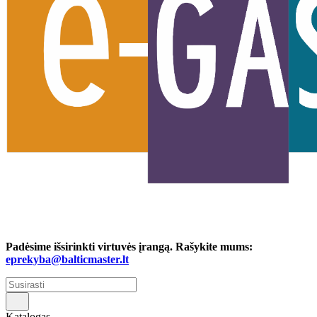
Padėsime išsirinkti virtuvės įrangą. Rašykite mums:
eprekyba@balticmaster.lt
Katalogas