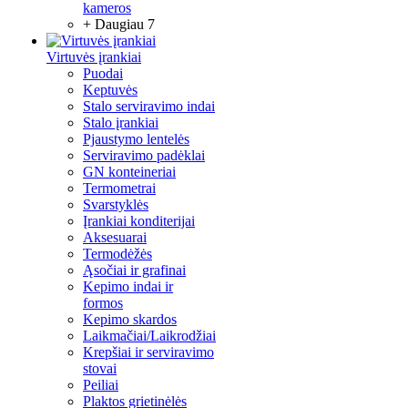
kameros
+ Daugiau 7
Virtuvės įrankiai
Puodai
Keptuvės
Stalo serviravimo indai
Stalo įrankiai
Pjaustymo lentelės
Serviravimo padėklai
GN konteineriai
Termometrai
Svarstyklės
Įrankiai konditerijai
Aksesuarai
Termodėžės
Ąsočiai ir grafinai
Kepimo indai ir
formos
Kepimo skardos
Laikmačiai/Laikrodžiai
Krepšiai ir serviravimo
stovai
Peiliai
Plaktos grietinėlės