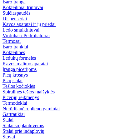
Baro įranga
Kokteiliniai trintuvai
Sulčiaspaudės
Dispenseriai
Kavos aparatai ir jų priedai
Ledo smulkintuvai
Virduliai / Perkoliatoriai
Termosai
Baro įrankiai
Kokteilinės
Ledukų formelės
Kavos malimo aparatai
Įranga picerijoms
Picų krosnys
Picų stalai
Tešlos kočioklės
Spiralinės tešlos maišyklės
Picerijų reikmenys
Termodėklai
Nerūdijančio plieno gaminiai
Gartraukiai
Stalai
Stalai su plautuvėmis
Stalai prie indaplovių
Stovai