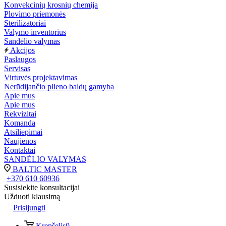
Konvekcinių krosnių chemija
Plovimo priemonės
Sterilizatoriai
Valymo inventorius
Sandėlio valymas
Akcijos
Paslaugos
Servisas
Virtuvės projektavimas
Nerūdijančio plieno baldų gamyba
Apie mus
Apie mus
Rekvizitai
Komanda
Atsiliepimai
Naujienos
Kontaktai
SANDĖLIO VALYMAS
BALTIC MASTER
+370 610 60936
Susisiekite konsultacijai
Užduoti klausimą
Prisijungti
Krepšelis
0