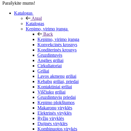
Parašykite mums!
Katalogas
Atgal
Katalogas
Kepimo, virimo įranga
Back
Kepimo, virimo įranga
Konvekcinės krosnys
Konditerinės krosnys
Gruzdintuvės
Anglies griliai
Cirkuliatoriai
Griliai
Lavos akmenų griliai
Kebabų griliai, priedai
Kontaktiniai griliai
Viščiukų griliai
Gruzdintuvių priedai
Kepimo plokštumos
Makaronų viryklės
Elektrinės viryklės
Ryžių viryklės
Dujinės viryklės
Kombinuotos virykės