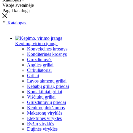
Visoje svetainėje
Pagal katalogą
Katalogas
Kepimo, virimo įranga
Konvekcinės krosnys
Konditerinės krosnys
Gruzdintuvės
Anglies griliai
Cirkuliatoriai
Griliai
Lavos akmenų griliai
Kebabų griliai, priedai
Kontaktiniai griliai
Viščiukų griliai
Gruzdintuvių priedai
Kepimo plokštumos
Makaronų viryklės
Elektrinės viryklės
Ryžių viryklės
Dujinės viryklės