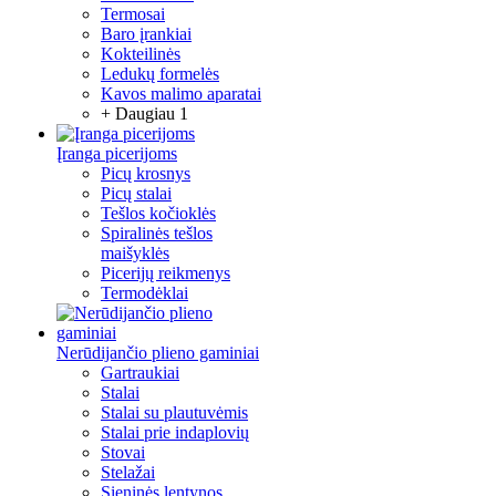
Termosai
Baro įrankiai
Kokteilinės
Ledukų formelės
Kavos malimo aparatai
+ Daugiau 1
Įranga picerijoms
Picų krosnys
Picų stalai
Tešlos kočioklės
Spiralinės tešlos
maišyklės
Picerijų reikmenys
Termodėklai
Nerūdijančio plieno gaminiai
Gartraukiai
Stalai
Stalai su plautuvėmis
Stalai prie indaplovių
Stovai
Stelažai
Sieninės lentynos