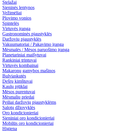
Stelažai
Sieninės lentynos
Vežimėliai
Plovimo vonios
Spintelės
Virtuvės įranga
Gastronominės pjaustyklės
Daržovių pjaustyklės
Vakuumatoriai / Pakavimo įranga
Mėsmalės / Mėsos paruošimo įranga
Planetariniai maišytuvai
Rankiniai trintuvai
Virtuvės kombainai
Makaronų gamybos mašinos
Bulviaskutės
Dešrų kimštuvai
Kaulų pjūklai
Mėsos purentuvai
Mėsmalių priedai
Peiliai daržovių pjaustyklėms
Salotų džiovyklės
Oro kondicionieriai
Sieniniai oro kondicionieriai
Mobilūs oro kondicionieriai
Higiena