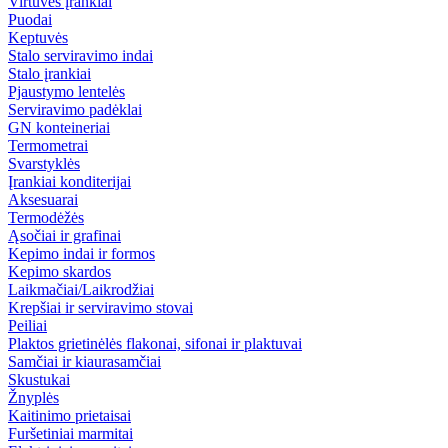
Virtuvės įrankiai
Puodai
Keptuvės
Stalo serviravimo indai
Stalo įrankiai
Pjaustymo lentelės
Serviravimo padėklai
GN konteineriai
Termometrai
Svarstyklės
Įrankiai konditerijai
Aksesuarai
Termodėžės
Ąsočiai ir grafinai
Kepimo indai ir formos
Kepimo skardos
Laikmačiai/Laikrodžiai
Krepšiai ir serviravimo stovai
Peiliai
Plaktos grietinėlės flakonai, sifonai ir plaktuvai
Samčiai ir kiaurasamčiai
Skustukai
Žnyplės
Kaitinimo prietaisai
Furšetiniai marmitai