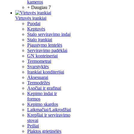
kameros
+ Daugiau 7
Virtuvės įrankiai
Puodai
Keptuvės
Stalo serviravimo indai
Stalo įrankiai
Pjaustymo lentelės
Serviravimo padėklai
GN konteineriai
Termometrai
Svarstyklės
Įrankiai konditerijai
Aksesuarai
Termodėžės
Ąsočiai ir grafinai
Kepimo indai ir
formos
Kepimo skardos
Laikmačiai/Laikrodžiai
Krepšiai ir serviravimo
stovai
Peiliai
Plaktos grietinėlės