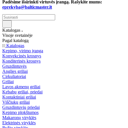
Padėsime išsirinkti virtuvės įrangą. Rašykite mums:
eprekyba@balticmaster.lt
Katalogas
Visoje svetainėje
Pagal katalogą
Katalogas
Kepimo, virimo įranga
Konvekcinės krosnys
Konditerinės krosnys
Gruzdintuvės
Anglies griliai
Cirkuliatoriai
Griliai
Lavos akmenų griliai
Kebabų griliai, priedai
Kontaktiniai griliai
Viščiukų griliai
Gruzdintuvių priedai
Kepimo plokštumos
Makaronų viryklės
Elektrinės viryklės
Ryžių viryklės