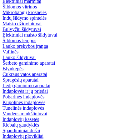
Elektriniai marmitai
Šildomos vitrinos
Mikrobangų krosnelės
Indų šildymo spintelės
Maisto džiovintuvai
Bulvyčiu šildytuvai
Elektriniai maisto šildytuvai
Šildomos lempos
Lauko prekybos įranga
Vaflinės
Lauko šildytuvai
Šerbeto gaminimo aparatai
Blynkepės
Cukraus vatos aparatai
Spragėsių aparatai
Ledų gaminimo aparatai
Indaplovės ir jų priedai
Pobarinės indaplovės
Kupolinės indaplovės
Tunelinės indaplovės
Vandens minkštintuvai
Indaplovių kasetės
Riebalų gaudyklės
Spaudiminiai dušai
Indaplovių plovikliai