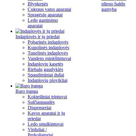
Blynkepės
plieno baldų
Cukraus vatos aparatai
gamyba
Spragėsių aparatai
Ledų gaminimo
aparatai
Indaplovės ir jų priedai
Pobarinės indaplovės
Kupolinės indaplovės
Tunelinės indaplovės
Vandens minkštintuvai
Indaplovių kasetės
Riebalų gaudyklės
Spaudiminiai dušai
Indaplovių plovikliai
Baro įranga
Kokteiliniai trintuvai
Sulčiaspaudės
Dispenseriai
Kavos aparatai ir jų
priedai
Ledo smulkintuvai
Virduliai /
Perkoliatoriai