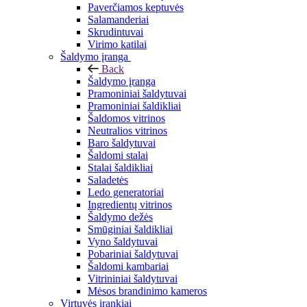
Paverčiamos keptuvės
Salamanderiai
Skrudintuvai
Virimo katilai
Šaldymo įranga
Back
Šaldymo įranga
Pramoniniai šaldytuvai
Pramoniniai šaldikliai
Šaldomos vitrinos
Neutralios vitrinos
Baro šaldytuvai
Šaldomi stalai
Stalai šaldikliai
Saladetės
Ledo generatoriai
Ingredientų vitrinos
Šaldymo dežės
Smūginiai šaldikliai
Vyno šaldytuvai
Pobariniai šaldytuvai
Šaldomi kambariai
Vitrininiai šaldytuvai
Mėsos brandinimo kameros
Virtuvės įrankiai