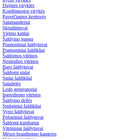
Dujinės viryklės
Kombinuotos virykės
Paverčiamos keptuvės
Salamanderiai
Skrudintuvai
Virimo katilai
Šaldymo įranga
Pramoniniai šaldytuvai
Pramoniniai šaldikliai
Šaldomos vitrinos
Neutralios vitrinos
Baro šaldytuvai
Šaldomi stalai
Stalai šaldikliai
Saladetės
Ledo generatoriai
Ingredientų vitrinos
Šaldymo dežės
Smūginiai šaldikliai
Vyno šaldytuvai
Pobariniai šaldytuvai
Šaldomi kambariai
Vitrininiai šaldytuvai
Mėsos brandinimo kameros