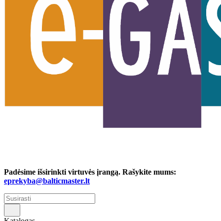
Padėsime išsirinkti virtuvės įrangą. Rašykite mums:
eprekyba@balticmaster.lt
Katalogas