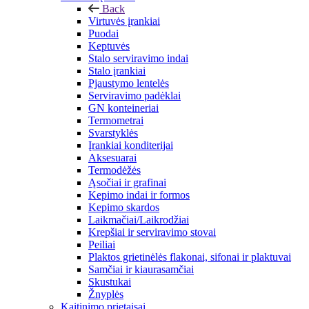
Back
Virtuvės įrankiai
Puodai
Keptuvės
Stalo serviravimo indai
Stalo įrankiai
Pjaustymo lentelės
Serviravimo padėklai
GN konteineriai
Termometrai
Svarstyklės
Įrankiai konditerijai
Aksesuarai
Termodėžės
Ąsočiai ir grafinai
Kepimo indai ir formos
Kepimo skardos
Laikmačiai/Laikrodžiai
Krepšiai ir serviravimo stovai
Peiliai
Plaktos grietinėlės flakonai, sifonai ir plaktuvai
Samčiai ir kiaurasamčiai
Skustukai
Žnyplės
Kaitinimo prietaisai