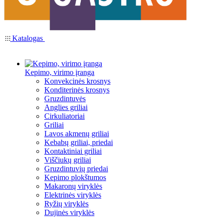
Katalogas
Kepimo, virimo įranga
Konvekcinės krosnys
Konditerinės krosnys
Gruzdintuvės
Anglies griliai
Cirkuliatoriai
Griliai
Lavos akmenų griliai
Kebabų griliai, priedai
Kontaktiniai griliai
Viščiukų griliai
Gruzdintuvių priedai
Kepimo plokštumos
Makaronų viryklės
Elektrinės viryklės
Ryžių viryklės
Dujinės viryklės