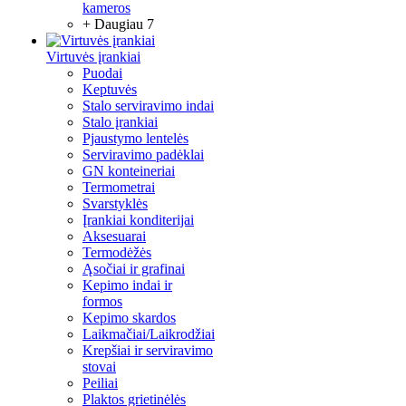
kameros
+ Daugiau 7
Virtuvės įrankiai
Puodai
Keptuvės
Stalo serviravimo indai
Stalo įrankiai
Pjaustymo lentelės
Serviravimo padėklai
GN konteineriai
Termometrai
Svarstyklės
Įrankiai konditerijai
Aksesuarai
Termodėžės
Ąsočiai ir grafinai
Kepimo indai ir
formos
Kepimo skardos
Laikmačiai/Laikrodžiai
Krepšiai ir serviravimo
stovai
Peiliai
Plaktos grietinėlės