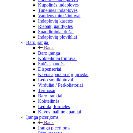
Kupolinės indaplovės
Tunelinės indaplovės
Vandens minkštintuvai
Indaplovių kasetės
Riebalų gaudyklės
Spaudiminiai dušai
Indaplovių plovikliai
Baro įranga
Back
Baro įranga
Kokteiliniai trintuvai
Sulčiaspaudės
Dispenseriai
Kavos aparatai ir jų priedai
Ledo smulkintuvai
Virduliai / Perkoliatoriai
Termosai
Baro įrankiai
Kokteilinės
Ledukų formelės
Kavos malimo aparatai
Įranga picerijoms
Back
Įranga picerijoms