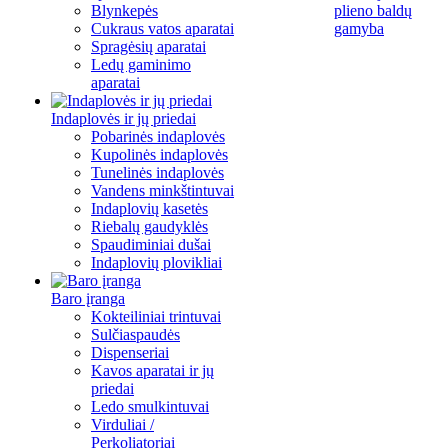
Blynkepės
plieno baldų
Cukraus vatos aparatai
gamyba
Spragėsių aparatai
Ledų gaminimo
aparatai
Indaplovės ir jų priedai
Pobarinės indaplovės
Kupolinės indaplovės
Tunelinės indaplovės
Vandens minkštintuvai
Indaplovių kasetės
Riebalų gaudyklės
Spaudiminiai dušai
Indaplovių plovikliai
Baro įranga
Kokteiliniai trintuvai
Sulčiaspaudės
Dispenseriai
Kavos aparatai ir jų
priedai
Ledo smulkintuvai
Virduliai /
Perkoliatoriai