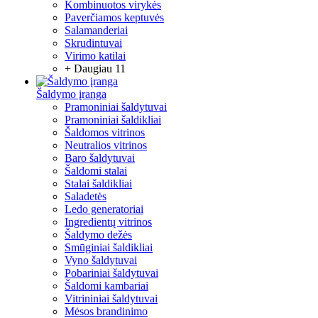
Kombinuotos virykės
Paverčiamos keptuvės
Salamanderiai
Skrudintuvai
Virimo katilai
+ Daugiau 11
Šaldymo įranga
Pramoniniai šaldytuvai
Pramoniniai šaldikliai
Šaldomos vitrinos
Neutralios vitrinos
Baro šaldytuvai
Šaldomi stalai
Stalai šaldikliai
Saladetės
Ledo generatoriai
Ingredientų vitrinos
Šaldymo dežės
Smūginiai šaldikliai
Vyno šaldytuvai
Pobariniai šaldytuvai
Šaldomi kambariai
Vitrininiai šaldytuvai
Mėsos brandinimo