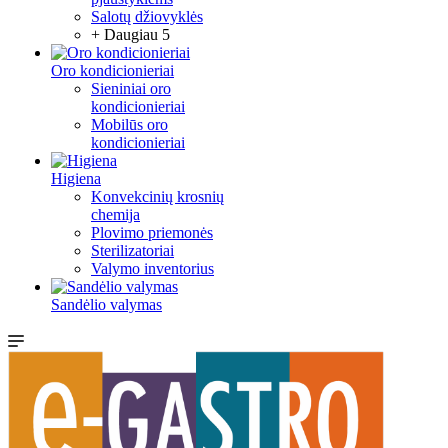
Salotų džiovyklės
+ Daugiau 5
Oro kondicionieriai
Sieniniai oro
kondicionieriai
Mobilūs oro
kondicionieriai
Higiena
Konvekcinių krosnių
chemija
Plovimo priemonės
Sterilizatoriai
Valymo inventorius
Sandėlio valymas