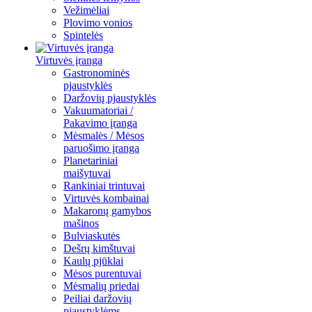
Vežimėliai
Plovimo vonios
Spintelės
Virtuvės įranga
Gastronominės
pjaustyklės
Daržovių pjaustyklės
Vakuumatoriai /
Pakavimo įranga
Mėsmalės / Mėsos
paruošimo įranga
Planetariniai
maišytuvai
Rankiniai trintuvai
Virtuvės kombainai
Makaronų gamybos
mašinos
Bulviaskutės
Dešrų kimštuvai
Kaulų pjūklai
Mėsos purentuvai
Mėsmalių priedai
Peiliai daržovių
pjaustyklėms