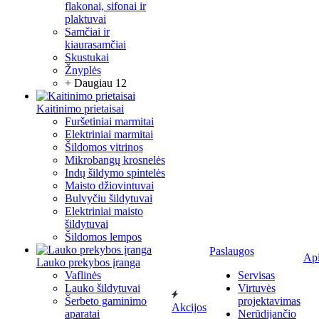
flakonai, sifonai ir
plaktuvai
Samčiai ir
kiaurasamčiai
Skustukai
Žnyplės
+ Daugiau 12
Kaitinimo prietaisai
Furšetiniai marmitai
Elektriniai marmitai
Šildomos vitrinos
Mikrobangų krosnelės
Indų šildymo spintelės
Maisto džiovintuvai
Bulvyčiu šildytuvai
Elektriniai maisto
šildytuvai
Šildomos lempos
Paslaugos
Ap
Lauko prekybos įranga
Vaflinės
Servisas
Lauko šildytuvai
Virtuvės
Šerbeto gaminimo
projektavimas
Akcijos
aparatai
Nerūdijančio