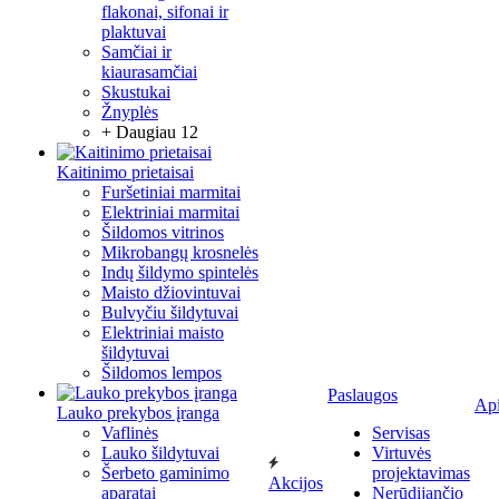
flakonai, sifonai ir
plaktuvai
Samčiai ir
kiaurasamčiai
Skustukai
Žnyplės
+ Daugiau 12
Kaitinimo prietaisai
Furšetiniai marmitai
Elektriniai marmitai
Šildomos vitrinos
Mikrobangų krosnelės
Indų šildymo spintelės
Maisto džiovintuvai
Bulvyčiu šildytuvai
Elektriniai maisto
šildytuvai
Šildomos lempos
Paslaugos
Ap
Lauko prekybos įranga
Vaflinės
Servisas
Lauko šildytuvai
Virtuvės
Šerbeto gaminimo
projektavimas
Akcijos
aparatai
Nerūdijančio