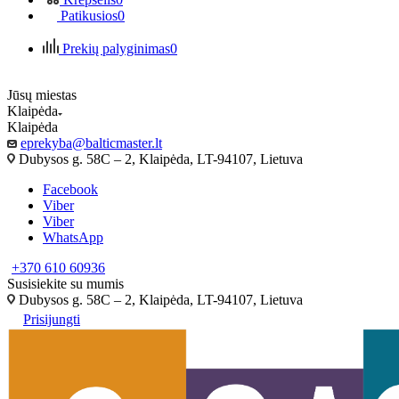
Patikusios
0
Prekių palyginimas
0
Jūsų miestas
Klaipėda
Klaipėda
eprekyba@balticmaster.lt
Dubysos g. 58C – 2, Klaipėda, LT-94107, Lietuva
Facebook
Viber
Viber
WhatsApp
+370 610 60936
Susisiekite su mumis
Dubysos g. 58C – 2, Klaipėda, LT-94107, Lietuva
Prisijungti