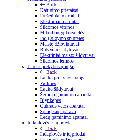
Back
Kaitinimo prietaisai
Furšetiniai marmitai
Elektriniai marmitai
Šildomos vitrinos
Mikrobangų krosnelės
Indų šildymo spintelės
Maisto džiovintuvai
Bulvyčiu šildytuvai
Elektriniai maisto šildytuvai
Šildomos lempos
Lauko prekybos įranga
Back
Lauko prekybos įranga
Vaflinės
Lauko šildytuvai
Šerbeto gaminimo aparatai
Blynkepės
Cukraus vatos aparatai
Spragėsių aparatai
Ledų gaminimo aparatai
Indaplovės ir jų priedai
Back
Indaplovės ir jų priedai
Pobarinės indaplovės