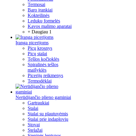
Termosai
Baro įrankiai
Kokteilinės
Ledukų formelės
Kavos malimo aparatai
+ Daugiau 1
Įranga picerijoms
Picų krosnys
Picų stalai
Tešlos kočioklės
Spiralinės tešlos
maišyklės
Picerijų reikmenys
Termodėklai
Nerūdijančio plieno gaminiai
Gartraukiai
Stalai
Stalai su plautuvėmis
Stalai prie indaplovių
Stovai
Stelažai
Sieninės lentynos