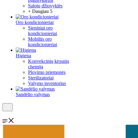
pjaustyklėms
Salotų džiovyklės
+ Daugiau 5
Oro kondicionieriai
Sieniniai oro
kondicionieriai
Mobilūs oro
kondicionieriai
Higiena
Konvekcinių krosnių
chemija
Plovimo priemonės
Sterilizatoriai
Valymo inventorius
Sandėlio valymas