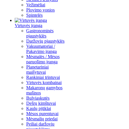
Vežimėliai
Plovimo vonios
Spintelės
Virtuvės įranga
Gastronominės
pjaustyklės
Daržovių pjaustyklės
Vakuumatoriai /
Pakavimo įranga
Mėsmalės / Mėsos
paruošimo įranga
Planetariniai
maišytuvai
Rankiniai trintuvai
Virtuvės kombainai
Makaronų gamybos
mašinos
Bulviaskutės
Dešrų kimštuvai
Kaulų pjūklai
Mėsos purentuvai
Mėsmalių priedai
Peiliai daržovių