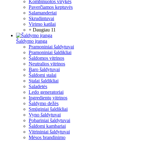
Kombinuotos virykės
Paverčiamos keptuvės
Salamanderiai
Skrudintuvai
Virimo katilai
+ Daugiau 11
Šaldymo įranga
Pramoniniai šaldytuvai
Pramoniniai šaldikliai
Šaldomos vitrinos
Neutralios vitrinos
Baro šaldytuvai
Šaldomi stalai
Stalai šaldikliai
Saladetės
Ledo generatoriai
Ingredientų vitrinos
Šaldymo dežės
Smūginiai šaldikliai
Vyno šaldytuvai
Pobariniai šaldytuvai
Šaldomi kambariai
Vitrininiai šaldytuvai
Mėsos brandinimo