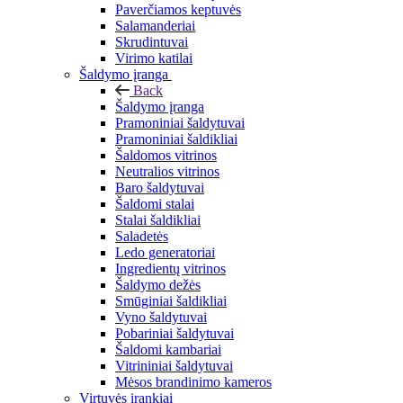
Paverčiamos keptuvės
Salamanderiai
Skrudintuvai
Virimo katilai
Šaldymo įranga
Back
Šaldymo įranga
Pramoniniai šaldytuvai
Pramoniniai šaldikliai
Šaldomos vitrinos
Neutralios vitrinos
Baro šaldytuvai
Šaldomi stalai
Stalai šaldikliai
Saladetės
Ledo generatoriai
Ingredientų vitrinos
Šaldymo dežės
Smūginiai šaldikliai
Vyno šaldytuvai
Pobariniai šaldytuvai
Šaldomi kambariai
Vitrininiai šaldytuvai
Mėsos brandinimo kameros
Virtuvės įrankiai