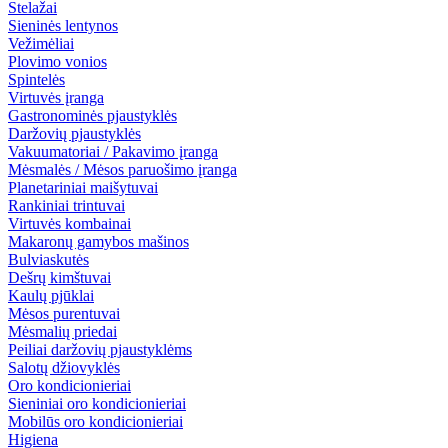
Stelažai
Sieninės lentynos
Vežimėliai
Plovimo vonios
Spintelės
Virtuvės įranga
Gastronominės pjaustyklės
Daržovių pjaustyklės
Vakuumatoriai / Pakavimo įranga
Mėsmalės / Mėsos paruošimo įranga
Planetariniai maišytuvai
Rankiniai trintuvai
Virtuvės kombainai
Makaronų gamybos mašinos
Bulviaskutės
Dešrų kimštuvai
Kaulų pjūklai
Mėsos purentuvai
Mėsmalių priedai
Peiliai daržovių pjaustyklėms
Salotų džiovyklės
Oro kondicionieriai
Sieniniai oro kondicionieriai
Mobilūs oro kondicionieriai
Higiena