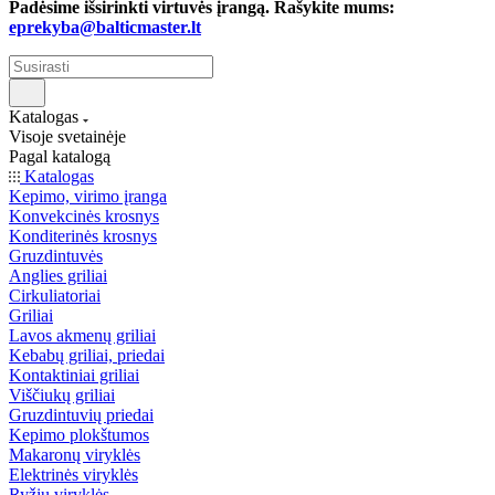
Padėsime išsirinkti virtuvės įrangą. Rašykite mums:
eprekyba@balticmaster.lt
Katalogas
Visoje svetainėje
Pagal katalogą
Katalogas
Kepimo, virimo įranga
Konvekcinės krosnys
Konditerinės krosnys
Gruzdintuvės
Anglies griliai
Cirkuliatoriai
Griliai
Lavos akmenų griliai
Kebabų griliai, priedai
Kontaktiniai griliai
Viščiukų griliai
Gruzdintuvių priedai
Kepimo plokštumos
Makaronų viryklės
Elektrinės viryklės
Ryžių viryklės