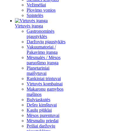
Vežimėliai
Plovimo vonios
Spintelės
Virtuvės įranga
Gastronominės
pjaustyklės
Daržovių pjaustyklės
Vakuumatoriai /
Pakavimo įranga
Mėsmalės / Mėsos
paruošimo įranga
Planetariniai
maišytuvai
Rankiniai trintuvai
Virtuvės kombainai
Makaronų gamybos
mašinos
Bulviaskutės
Dešrų kimštuvai
Kaulų pjūklai
Mėsos purentuvai
Mėsmalių priedai
Peiliai daržovių