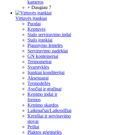
kameros
+ Daugiau 7
Virtuvės įrankiai
Puodai
Keptuvės
Stalo serviravimo indai
Stalo įrankiai
Pjaustymo lentelės
Serviravimo padėklai
GN konteineriai
Termometrai
Svarstyklės
Įrankiai konditerijai
Aksesuarai
Termodėžės
Ąsočiai ir grafinai
Kepimo indai ir
formos
Kepimo skardos
Laikmačiai/Laikrodžiai
Krepšiai ir serviravimo
stovai
Peiliai
Plaktos grietinėlės