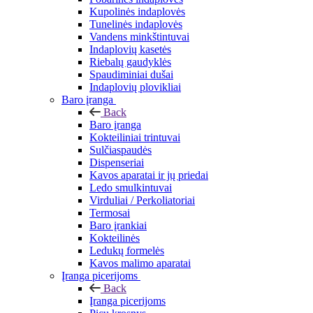
Kupolinės indaplovės
Tunelinės indaplovės
Vandens minkštintuvai
Indaplovių kasetės
Riebalų gaudyklės
Spaudiminiai dušai
Indaplovių plovikliai
Baro įranga
Back
Baro įranga
Kokteiliniai trintuvai
Sulčiaspaudės
Dispenseriai
Kavos aparatai ir jų priedai
Ledo smulkintuvai
Virduliai / Perkoliatoriai
Termosai
Baro įrankiai
Kokteilinės
Ledukų formelės
Kavos malimo aparatai
Įranga picerijoms
Back
Įranga picerijoms