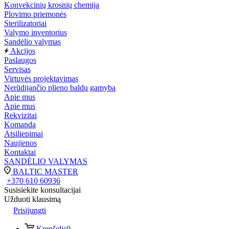
Konvekcinių krosnių chemija
Plovimo priemonės
Sterilizatoriai
Valymo inventorius
Sandėlio valymas
Akcijos
Paslaugos
Servisas
Virtuvės projektavimas
Nerūdijančio plieno baldų gamyba
Apie mus
Apie mus
Rekvizitai
Komanda
Atsiliepimai
Naujienos
Kontaktai
SANDĖLIO VALYMAS
BALTIC MASTER
+370 610 60936
Susisiekite konsultacijai
Užduoti klausimą
Prisijungti
Krepšelis
0