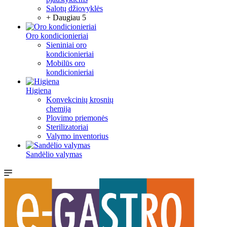
Salotų džiovyklės
+ Daugiau 5
Oro kondicionieriai
Sieniniai oro
kondicionieriai
Mobilūs oro
kondicionieriai
Higiena
Konvekcinių krosnių
chemija
Plovimo priemonės
Sterilizatoriai
Valymo inventorius
Sandėlio valymas