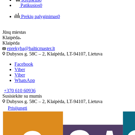
Patikusios
0
Prekių palyginimas
0
Jūsų miestas
Klaipėda
Klaipėda
eprekyba@balticmaster.lt
Dubysos g. 58C – 2, Klaipėda, LT-94107, Lietuva
Facebook
Viber
Viber
WhatsApp
+370 610 60936
Susisiekite su mumis
Dubysos g. 58C – 2, Klaipėda, LT-94107, Lietuva
Prisijungti