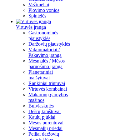
Vežimėliai
Plovimo vonios
Spintelės
Virtuvės įranga
Gastronominės
pjaustyklės
Daržovių pjaustyklės
Vakuumatoriai /
Pakavimo įranga
Mėsmalės / Mėsos
paruošimo įranga
Planetariniai
maišytuvai
Rankiniai trintuvai
Virtuvės kombainai
Makaronų gamybos
mašinos
Bulviaskutės
Dešrų kimštuvai
Kaulų pjūklai
Mėsos purentuvai
Mėsmalių priedai
Peiliai daržovių
pjaustyklėms