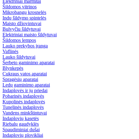
Elektriniai marmitai
Šildomos vitrinos
Mikrobangų krosnelės
Indų šildymo spintelės
Maisto džiovintuvai
Bulvyčiu šildytuvai
Elektriniai maisto šildytuvai
Šildomos lempos
Lauko prekybos įranga
Vaflinės
Lauko šildytuvai
Šerbeto gaminimo aparatai
Blynkepės
Cukraus vatos aparatai
Spragėsių aparatai
Ledų gaminimo aparatai
Indaplovės ir jų priedai
Pobarinės indaplovės
Kupolinės indaplovės
Tunelinės indaplovės
Vandens minkštintuvai
Indaplovių kasetės
Riebalų gaudyklės
Spaudiminiai dušai
Indaplovių plovikliai