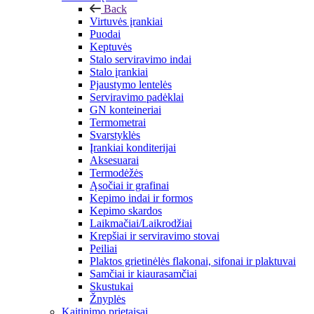
Back
Virtuvės įrankiai
Puodai
Keptuvės
Stalo serviravimo indai
Stalo įrankiai
Pjaustymo lentelės
Serviravimo padėklai
GN konteineriai
Termometrai
Svarstyklės
Įrankiai konditerijai
Aksesuarai
Termodėžės
Ąsočiai ir grafinai
Kepimo indai ir formos
Kepimo skardos
Laikmačiai/Laikrodžiai
Krepšiai ir serviravimo stovai
Peiliai
Plaktos grietinėlės flakonai, sifonai ir plaktuvai
Samčiai ir kiaurasamčiai
Skustukai
Žnyplės
Kaitinimo prietaisai