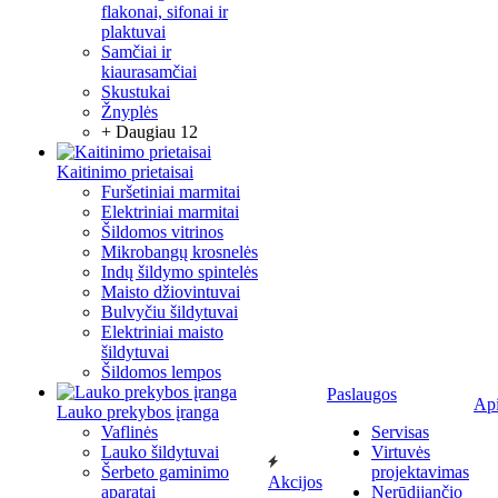
flakonai, sifonai ir
plaktuvai
Samčiai ir
kiaurasamčiai
Skustukai
Žnyplės
+ Daugiau 12
Kaitinimo prietaisai
Furšetiniai marmitai
Elektriniai marmitai
Šildomos vitrinos
Mikrobangų krosnelės
Indų šildymo spintelės
Maisto džiovintuvai
Bulvyčiu šildytuvai
Elektriniai maisto
šildytuvai
Šildomos lempos
Paslaugos
Ap
Lauko prekybos įranga
Vaflinės
Servisas
Lauko šildytuvai
Virtuvės
Šerbeto gaminimo
projektavimas
Akcijos
aparatai
Nerūdijančio