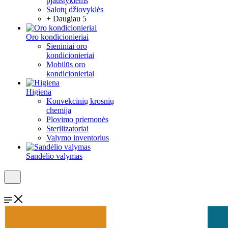
pjaustyklėms
Salotų džiovyklės
+ Daugiau 5
Oro kondicionieriai
Sieniniai oro
kondicionieriai
Mobilūs oro
kondicionieriai
Higiena
Konvekcinių krosnių
chemija
Plovimo priemonės
Sterilizatoriai
Valymo inventorius
Sandėlio valymas