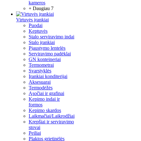
kameros
+ Daugiau 7
Virtuvės įrankiai
Puodai
Keptuvės
Stalo serviravimo indai
Stalo įrankiai
Pjaustymo lentelės
Serviravimo padėklai
GN konteineriai
Termometrai
Svarstyklės
Įrankiai konditerijai
Aksesuarai
Termodėžės
Ąsočiai ir grafinai
Kepimo indai ir
formos
Kepimo skardos
Laikmačiai/Laikrodžiai
Krepšiai ir serviravimo
stovai
Peiliai
Plaktos grietinėlės