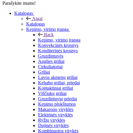
Parašykite mums!
Katalogas
Atgal
Katalogas
Kepimo, virimo įranga
Back
Kepimo, virimo įranga
Konvekcinės krosnys
Konditerinės krosnys
Gruzdintuvės
Anglies griliai
Cirkuliatoriai
Griliai
Lavos akmenų griliai
Kebabų griliai, priedai
Kontaktiniai griliai
Viščiukų griliai
Gruzdintuvių priedai
Kepimo plokštumos
Makaronų viryklės
Elektrinės viryklės
Ryžių viryklės
Dujinės viryklės
Kombinuotos virykės