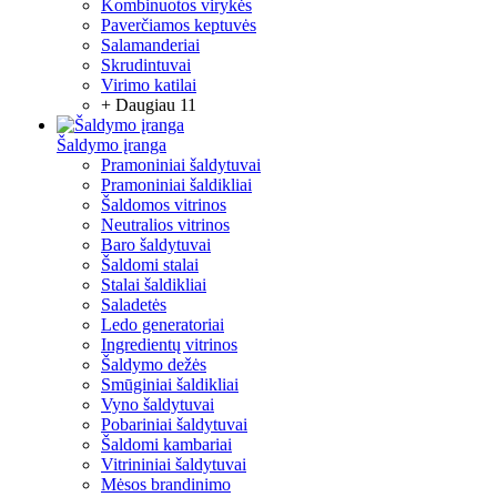
Kombinuotos virykės
Paverčiamos keptuvės
Salamanderiai
Skrudintuvai
Virimo katilai
+ Daugiau 11
Šaldymo įranga
Pramoniniai šaldytuvai
Pramoniniai šaldikliai
Šaldomos vitrinos
Neutralios vitrinos
Baro šaldytuvai
Šaldomi stalai
Stalai šaldikliai
Saladetės
Ledo generatoriai
Ingredientų vitrinos
Šaldymo dežės
Smūginiai šaldikliai
Vyno šaldytuvai
Pobariniai šaldytuvai
Šaldomi kambariai
Vitrininiai šaldytuvai
Mėsos brandinimo