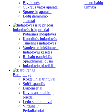
Blynkepės
plieno baldų
Cukraus vatos aparatai
gamyba
Spragėsių aparatai
Ledų gaminimo
aparatai
Indaplovės ir jų priedai
Pobarinės indaplovės
Kupolinės indaplovės
Tunelinės indaplovės
Vandens minkštintuvai
Indaplovių kasetės
Riebalų gaudyklės
Spaudiminiai dušai
Indaplovių plovikliai
Baro įranga
Kokteiliniai trintuvai
Sulčiaspaudės
Dispenseriai
Kavos aparatai ir jų
priedai
Ledo smulkintuvai
Virduliai /
Perkoliatoriai