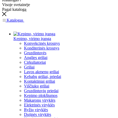
Visoje svetainėje
Pagal katalogą
Katalogas
Kepimo, virimo įranga
Konvekcinės krosnys
Konditerinės krosnys
Gruzdintuvės
Anglies griliai
Cirkuliatoriai
Griliai
Lavos akmenų griliai
Kebabų griliai, priedai
Kontaktiniai griliai
Viščiukų griliai
Gruzdintuvių priedai
Kepimo plokštumos
Makaronų viryklės
Elektrinės viryklės
Ryžių viryklės
Dujinės viryklės