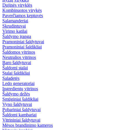
Dujinės viryklės
Kombinuotos virykės
Paverčiamos keptuvės
Salamanderiai
Skrudintuvai
Virimo katilai
Šaldymo įranga
Pramoniniai šaldytuvai
Pramoniniai šaldikliai
Šaldomos vitrinos
Neutralios vitrinos
Baro šaldytuvai
Šaldomi stalai
Stalai šaldikliai
Saladetės
Ledo generatoriai
Ingredientų vitrinos
Šaldymo dežės
Smūginiai šaldikliai
Vyno šaldytuvai
Pobariniai šaldytuvai
Šaldomi kambariai
Vitrininiai šaldytuvai
Mėsos brandinimo kameros