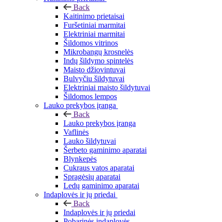
Back
Kaitinimo prietaisai
Furšetiniai marmitai
Elektriniai marmitai
Šildomos vitrinos
Mikrobangų krosnelės
Indų šildymo spintelės
Maisto džiovintuvai
Bulvyčiu šildytuvai
Elektriniai maisto šildytuvai
Šildomos lempos
Lauko prekybos įranga
Back
Lauko prekybos įranga
Vaflinės
Lauko šildytuvai
Šerbeto gaminimo aparatai
Blynkepės
Cukraus vatos aparatai
Spragėsių aparatai
Ledų gaminimo aparatai
Indaplovės ir jų priedai
Back
Indaplovės ir jų priedai
Pobarinės indaplovės