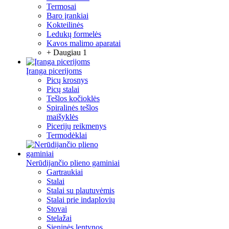
Termosai
Baro įrankiai
Kokteilinės
Ledukų formelės
Kavos malimo aparatai
+ Daugiau 1
Įranga picerijoms
Picų krosnys
Picų stalai
Tešlos kočioklės
Spiralinės tešlos
maišyklės
Picerijų reikmenys
Termodėklai
Nerūdijančio plieno gaminiai
Gartraukiai
Stalai
Stalai su plautuvėmis
Stalai prie indaplovių
Stovai
Stelažai
Sieninės lentynos