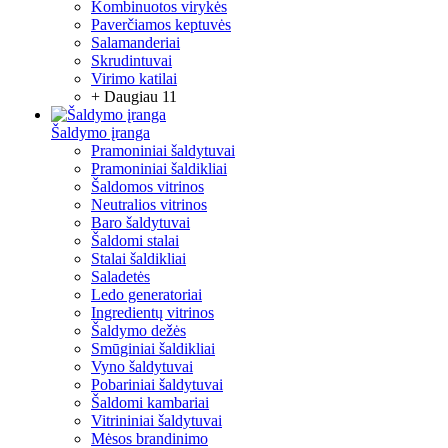
Kombinuotos virykės
Paverčiamos keptuvės
Salamanderiai
Skrudintuvai
Virimo katilai
+ Daugiau 11
Šaldymo įranga
Pramoniniai šaldytuvai
Pramoniniai šaldikliai
Šaldomos vitrinos
Neutralios vitrinos
Baro šaldytuvai
Šaldomi stalai
Stalai šaldikliai
Saladetės
Ledo generatoriai
Ingredientų vitrinos
Šaldymo dežės
Smūginiai šaldikliai
Vyno šaldytuvai
Pobariniai šaldytuvai
Šaldomi kambariai
Vitrininiai šaldytuvai
Mėsos brandinimo