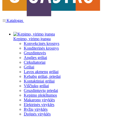
Katalogas
Kepimo, virimo įranga
Konvekcinės krosnys
Konditerinės krosnys
Gruzdintuvės
Anglies griliai
Cirkuliatoriai
Griliai
Lavos akmenų griliai
Kebabų griliai, priedai
Kontaktiniai griliai
Viščiukų griliai
Gruzdintuvių priedai
Kepimo plokštumos
Makaronų viryklės
Elektrinės viryklės
Ryžių viryklės
Dujinės viryklės