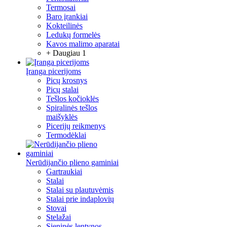
Termosai
Baro įrankiai
Kokteilinės
Ledukų formelės
Kavos malimo aparatai
+ Daugiau 1
Įranga picerijoms
Picų krosnys
Picų stalai
Tešlos kočioklės
Spiralinės tešlos
maišyklės
Picerijų reikmenys
Termodėklai
Nerūdijančio plieno gaminiai
Gartraukiai
Stalai
Stalai su plautuvėmis
Stalai prie indaplovių
Stovai
Stelažai
Sieninės lentynos