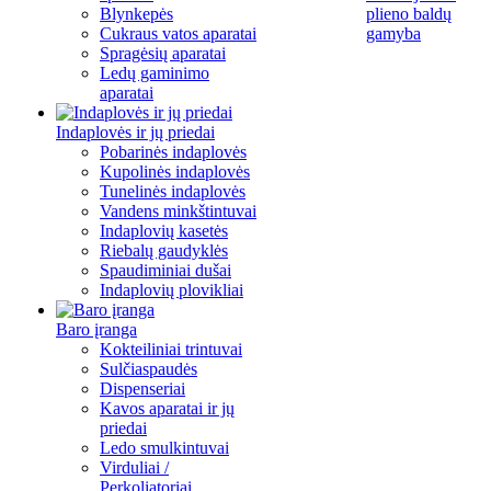
Blynkepės
plieno baldų
Cukraus vatos aparatai
gamyba
Spragėsių aparatai
Ledų gaminimo
aparatai
Indaplovės ir jų priedai
Pobarinės indaplovės
Kupolinės indaplovės
Tunelinės indaplovės
Vandens minkštintuvai
Indaplovių kasetės
Riebalų gaudyklės
Spaudiminiai dušai
Indaplovių plovikliai
Baro įranga
Kokteiliniai trintuvai
Sulčiaspaudės
Dispenseriai
Kavos aparatai ir jų
priedai
Ledo smulkintuvai
Virduliai /
Perkoliatoriai