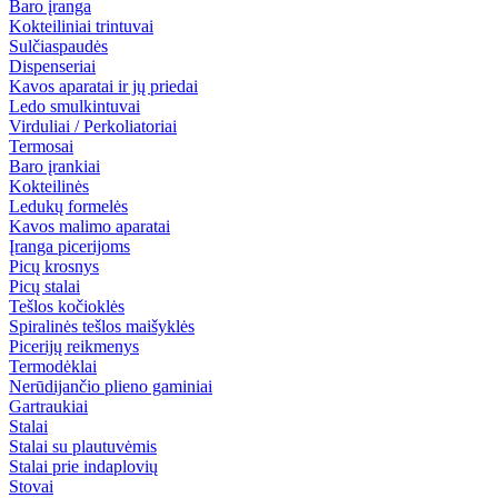
Baro įranga
Kokteiliniai trintuvai
Sulčiaspaudės
Dispenseriai
Kavos aparatai ir jų priedai
Ledo smulkintuvai
Virduliai / Perkoliatoriai
Termosai
Baro įrankiai
Kokteilinės
Ledukų formelės
Kavos malimo aparatai
Įranga picerijoms
Picų krosnys
Picų stalai
Tešlos kočioklės
Spiralinės tešlos maišyklės
Picerijų reikmenys
Termodėklai
Nerūdijančio plieno gaminiai
Gartraukiai
Stalai
Stalai su plautuvėmis
Stalai prie indaplovių
Stovai