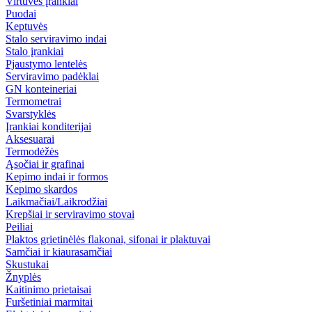
Virtuvės įrankiai
Puodai
Keptuvės
Stalo serviravimo indai
Stalo įrankiai
Pjaustymo lentelės
Serviravimo padėklai
GN konteineriai
Termometrai
Svarstyklės
Įrankiai konditerijai
Aksesuarai
Termodėžės
Ąsočiai ir grafinai
Kepimo indai ir formos
Kepimo skardos
Laikmačiai/Laikrodžiai
Krepšiai ir serviravimo stovai
Peiliai
Plaktos grietinėlės flakonai, sifonai ir plaktuvai
Samčiai ir kiaurasamčiai
Skustukai
Žnyplės
Kaitinimo prietaisai
Furšetiniai marmitai