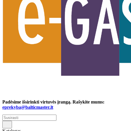
Padėsime išsirinkti virtuvės įrangą. Rašykite mums:
eprekyba@balticmaster.lt
Katalogas