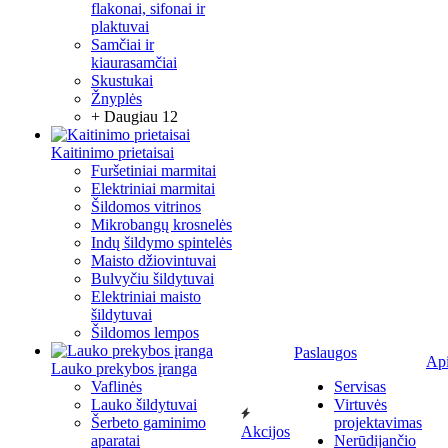
flakonai, sifonai ir
plaktuvai
Samčiai ir
kiaurasamčiai
Skustukai
Žnyplės
+ Daugiau 12
Kaitinimo prietaisai
Furšetiniai marmitai
Elektriniai marmitai
Šildomos vitrinos
Mikrobangų krosnelės
Indų šildymo spintelės
Maisto džiovintuvai
Bulvyčiu šildytuvai
Elektriniai maisto
šildytuvai
Šildomos lempos
Paslaugos
Ap
Lauko prekybos įranga
Vaflinės
Servisas
Lauko šildytuvai
Virtuvės
Šerbeto gaminimo
projektavimas
Akcijos
aparatai
Nerūdijančio