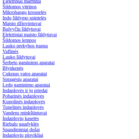
Elektriniai marmitai
Šildomos vitrinos
Mikrobangų krosnelės
Indų šildymo spintelės
Maisto džiovintuvai
Bulvyčiu šildytuvai
Elektriniai maisto šildytuvai
Šildomos lempos
Lauko prekybos įranga
Vaflinės
Lauko šildytuvai
Šerbeto gaminimo aparatai
Blynkepės
Cukraus vatos aparatai
Spragėsių aparatai
Ledų gaminimo aparatai
Indaplovės ir jų priedai
Pobarinės indaplovės
Kupolinės indaplovės
Tunelinės indaplovės
Vandens minkštintuvai
Indaplovių kasetės
Riebalų gaudyklės
Spaudiminiai dušai
Indaplovių plovikliai