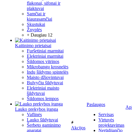
flakonai, sifonai ir
plaktuvai
Samčiai ir
kiaurasamčiai
Skustukai
Žnyplės
+ Daugiau 12
Kaitinimo prietaisai
Furšetiniai marmitai
Elektriniai marmitai
Šildomos vitrinos
Mikrobangų krosnelės
Indų šildymo spintelės
Maisto džiovintuvai
Bulvyčiu šildytuvai
Elektriniai maisto
šildytuvai
Šildomos lempos
Paslaugos
Ap
Lauko prekybos įranga
Vaflinės
Servisas
Lauko šildytuvai
Virtuvės
Šerbeto gaminimo
projektavimas
Akcijos
aparatai
Nerūdijančio