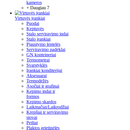
kameros
+ Daugiau 7
Virtuvės įrankiai
Puodai
Keptuvės
Stalo serviravimo indai
Stalo įrankiai
Pjaustymo lentelės
Serviravimo padėklai
GN konteineriai
Termometrai
Svarstyklės
Įrankiai konditerijai
Aksesuarai
Termodėžės
Ąsočiai ir grafinai
Kepimo indai ir
formos
Kepimo skardos
Laikmačiai/Laikrodžiai
Krepšiai ir serviravimo
stovai
Peiliai
Plaktos grietinėlės