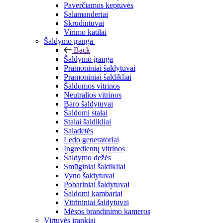
Paverčiamos keptuvės
Salamanderiai
Skrudintuvai
Virimo katilai
Šaldymo įranga
Back
Šaldymo įranga
Pramoniniai šaldytuvai
Pramoniniai šaldikliai
Šaldomos vitrinos
Neutralios vitrinos
Baro šaldytuvai
Šaldomi stalai
Stalai šaldikliai
Saladetės
Ledo generatoriai
Ingredientų vitrinos
Šaldymo dežės
Smūginiai šaldikliai
Vyno šaldytuvai
Pobariniai šaldytuvai
Šaldomi kambariai
Vitrininiai šaldytuvai
Mėsos brandinimo kameros
Virtuvės įrankiai