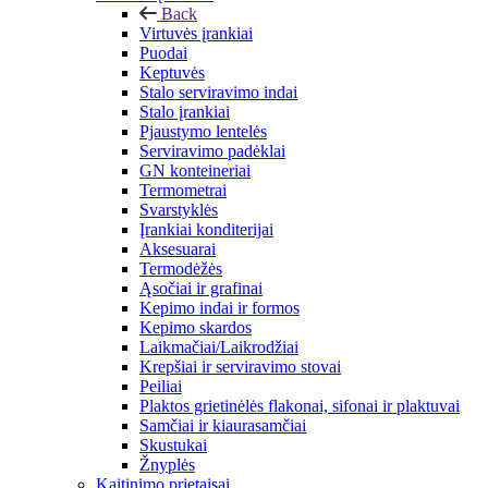
Back
Virtuvės įrankiai
Puodai
Keptuvės
Stalo serviravimo indai
Stalo įrankiai
Pjaustymo lentelės
Serviravimo padėklai
GN konteineriai
Termometrai
Svarstyklės
Įrankiai konditerijai
Aksesuarai
Termodėžės
Ąsočiai ir grafinai
Kepimo indai ir formos
Kepimo skardos
Laikmačiai/Laikrodžiai
Krepšiai ir serviravimo stovai
Peiliai
Plaktos grietinėlės flakonai, sifonai ir plaktuvai
Samčiai ir kiaurasamčiai
Skustukai
Žnyplės
Kaitinimo prietaisai