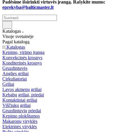
Padėsime išsirinkti virtuvės įrangą. Rašykite mums:
eprekyba@balticmaster.lt
Katalogas
Visoje svetainėje
Pagal katalogą
Katalogas
Kepimo, virimo įranga
Konvekcinės krosnys
Konditerinės krosnys
Gruzdintuvės
Anglies griliai
Cirkuliatoriai
Griliai
Lavos akmenų griliai
Kebabų griliai, priedai
Kontaktiniai griliai
Viščiukų griliai
Gruzdintuvių priedai
Kepimo plokštumos
Makaronų viryklės
Elektrinės viryklės
Ryžių viryklės