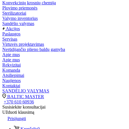
Konvekcinių krosnių chemija
Plovimo priemonės
Sterilizatoriai
Valymo inventorius
Sandėlio valymas
Akcijos
Paslaugos
Servisas
Virtuvės projektavimas
Nerūdijančio plieno baldų gamyba
Apie mus
Apie mus
Rekvizitai
Komanda
Atsiliepimai
Naujienos
Kontaktai
SANDĖLIO VALYMAS
BALTIC MASTER
+370 610 60936
Susisiekite konsultacijai
Užduoti klausimą
Prisijungti
Krepšelis
0