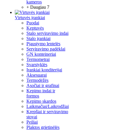
kameros
+ Daugiau 7
Virtuvės įrankiai
Puodai
Keptuvės
Stalo serviravimo indai
Stalo įrankiai
Pjaustymo lentelės
Serviravimo padėklai
GN konteineriai
Termometrai
Svarstyklės
Įrankiai konditerijai
Aksesuarai
Termodėžės
Ąsočiai ir grafinai
Kepimo indai ir
formos
Kepimo skardos
Laikmačiai/Laikrodžiai
Krepšiai ir serviravimo
stovai
Peiliai
Plaktos grietinėlės