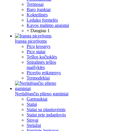
Termosai
Baro įrankiai
Kokteilinės
Ledukų formelės
Kavos malimo aparatai
+ Daugiau 1
Įranga picerijoms
Picų krosnys
Picų stalai
Tešlos kočioklės
Spiralinės tešlos
maišyklės
Picerijų reikmenys
Termodėklai
Nerūdijančio plieno gaminiai
Gartraukiai
Stalai
Stalai su plautuvėmis
Stalai prie indaplovių
Stovai
Stelažai
Sieninės lentynos