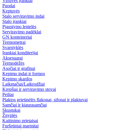
Virtuvės įrankiai
Puodai
Keptuvės
Stalo serviravimo indai
Stalo įrankiai
Pjaustymo lentelės
Serviravimo padėklai
GN konteineriai
Termometrai
Svarstyklės
Įrankiai konditerijai
Aksesuarai
Termodėžės
Ąsočiai ir grafinai
Kepimo indai ir formos
Kepimo skardos
Laikmačiai/Laikrodžiai
Krepšiai ir serviravimo stovai
Peiliai
Plaktos grietinėlės flakonai, sifonai ir plaktuvai
Samčiai ir kiaurasamčiai
Skustukai
Žnyplės
Kaitinimo prietaisai
Furšetiniai marmitai