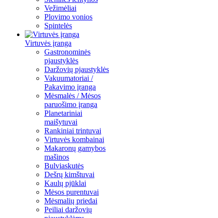
Vežimėliai
Plovimo vonios
Spintelės
Virtuvės įranga
Gastronominės
pjaustyklės
Daržovių pjaustyklės
Vakuumatoriai /
Pakavimo įranga
Mėsmalės / Mėsos
paruošimo įranga
Planetariniai
maišytuvai
Rankiniai trintuvai
Virtuvės kombainai
Makaronų gamybos
mašinos
Bulviaskutės
Dešrų kimštuvai
Kaulų pjūklai
Mėsos purentuvai
Mėsmalių priedai
Peiliai daržovių