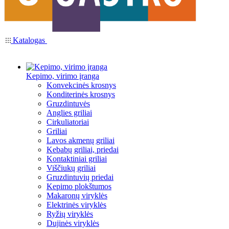
Katalogas
Kepimo, virimo įranga
Konvekcinės krosnys
Konditerinės krosnys
Gruzdintuvės
Anglies griliai
Cirkuliatoriai
Griliai
Lavos akmenų griliai
Kebabų griliai, priedai
Kontaktiniai griliai
Viščiukų griliai
Gruzdintuvių priedai
Kepimo plokštumos
Makaronų viryklės
Elektrinės viryklės
Ryžių viryklės
Dujinės viryklės