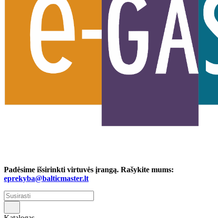
Padėsime išsirinkti virtuvės įrangą. Rašykite mums:
eprekyba@balticmaster.lt
Katalogas