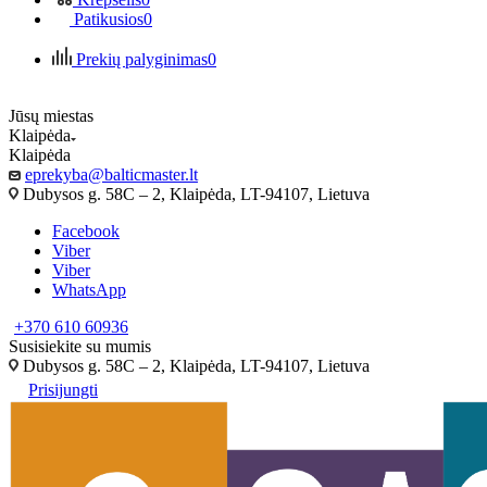
Patikusios
0
Prekių palyginimas
0
Jūsų miestas
Klaipėda
Klaipėda
eprekyba@balticmaster.lt
Dubysos g. 58C – 2, Klaipėda, LT-94107, Lietuva
Facebook
Viber
Viber
WhatsApp
+370 610 60936
Susisiekite su mumis
Dubysos g. 58C – 2, Klaipėda, LT-94107, Lietuva
Prisijungti