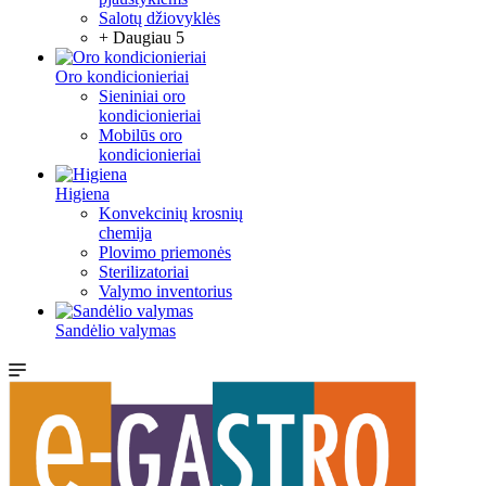
Salotų džiovyklės
+ Daugiau 5
Oro kondicionieriai
Sieniniai oro
kondicionieriai
Mobilūs oro
kondicionieriai
Higiena
Konvekcinių krosnių
chemija
Plovimo priemonės
Sterilizatoriai
Valymo inventorius
Sandėlio valymas