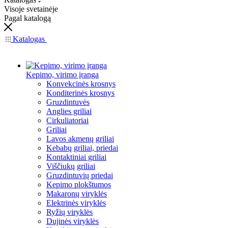
Visoje svetainėje
Pagal katalogą
Katalogas
Kepimo, virimo įranga
Konvekcinės krosnys
Konditerinės krosnys
Gruzdintuvės
Anglies griliai
Cirkuliatoriai
Griliai
Lavos akmenų griliai
Kebabų griliai, priedai
Kontaktiniai griliai
Viščiukų griliai
Gruzdintuvių priedai
Kepimo plokštumos
Makaronų viryklės
Elektrinės viryklės
Ryžių viryklės
Dujinės viryklės