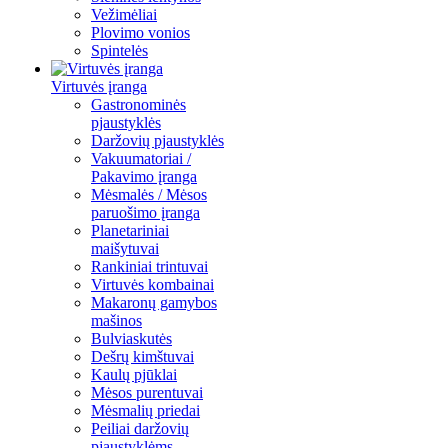
Vežimėliai
Plovimo vonios
Spintelės
Virtuvės įranga
Gastronominės
pjaustyklės
Daržovių pjaustyklės
Vakuumatoriai /
Pakavimo įranga
Mėsmalės / Mėsos
paruošimo įranga
Planetariniai
maišytuvai
Rankiniai trintuvai
Virtuvės kombainai
Makaronų gamybos
mašinos
Bulviaskutės
Dešrų kimštuvai
Kaulų pjūklai
Mėsos purentuvai
Mėsmalių priedai
Peiliai daržovių
pjaustyklėms