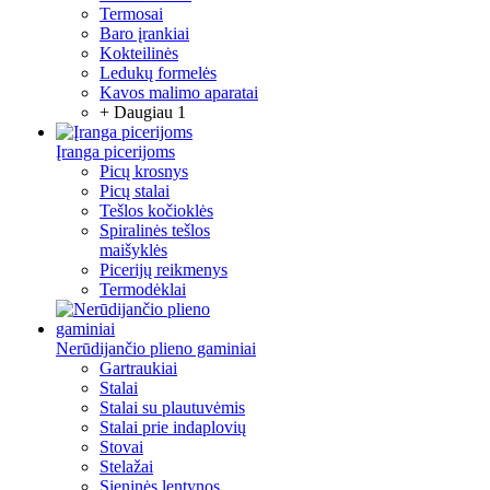
Termosai
Baro įrankiai
Kokteilinės
Ledukų formelės
Kavos malimo aparatai
+ Daugiau 1
Įranga picerijoms
Picų krosnys
Picų stalai
Tešlos kočioklės
Spiralinės tešlos
maišyklės
Picerijų reikmenys
Termodėklai
Nerūdijančio plieno gaminiai
Gartraukiai
Stalai
Stalai su plautuvėmis
Stalai prie indaplovių
Stovai
Stelažai
Sieninės lentynos