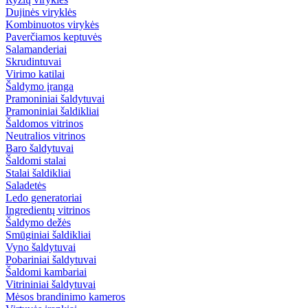
Dujinės viryklės
Kombinuotos virykės
Paverčiamos keptuvės
Salamanderiai
Skrudintuvai
Virimo katilai
Šaldymo įranga
Pramoniniai šaldytuvai
Pramoniniai šaldikliai
Šaldomos vitrinos
Neutralios vitrinos
Baro šaldytuvai
Šaldomi stalai
Stalai šaldikliai
Saladetės
Ledo generatoriai
Ingredientų vitrinos
Šaldymo dežės
Smūginiai šaldikliai
Vyno šaldytuvai
Pobariniai šaldytuvai
Šaldomi kambariai
Vitrininiai šaldytuvai
Mėsos brandinimo kameros