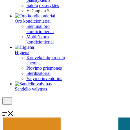
pjaustyklėms
Salotų džiovyklės
+ Daugiau 5
Oro kondicionieriai
Sieniniai oro
kondicionieriai
Mobilūs oro
kondicionieriai
Higiena
Konvekcinių krosnių
chemija
Plovimo priemonės
Sterilizatoriai
Valymo inventorius
Sandėlio valymas