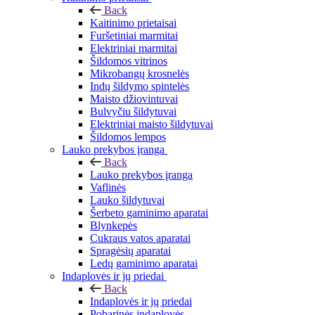
Back
Kaitinimo prietaisai
Furšetiniai marmitai
Elektriniai marmitai
Šildomos vitrinos
Mikrobangų krosnelės
Indų šildymo spintelės
Maisto džiovintuvai
Bulvyčiu šildytuvai
Elektriniai maisto šildytuvai
Šildomos lempos
Lauko prekybos įranga
Back
Lauko prekybos įranga
Vaflinės
Lauko šildytuvai
Šerbeto gaminimo aparatai
Blynkepės
Cukraus vatos aparatai
Spragėsių aparatai
Ledų gaminimo aparatai
Indaplovės ir jų priedai
Back
Indaplovės ir jų priedai
Pobarinės indaplovės