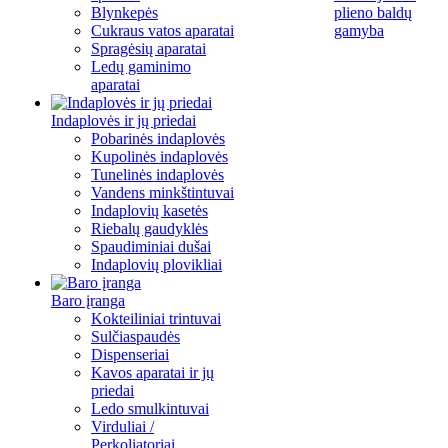
Blynkepės
plieno baldų
Cukraus vatos aparatai
gamyba
Spragėsių aparatai
Ledų gaminimo
aparatai
Indaplovės ir jų priedai
Pobarinės indaplovės
Kupolinės indaplovės
Tunelinės indaplovės
Vandens minkštintuvai
Indaplovių kasetės
Riebalų gaudyklės
Spaudiminiai dušai
Indaplovių plovikliai
Baro įranga
Kokteiliniai trintuvai
Sulčiaspaudės
Dispenseriai
Kavos aparatai ir jų
priedai
Ledo smulkintuvai
Virduliai /
Perkoliatoriai