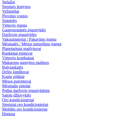
Stelažai
Sieninės lentynos
Vežimėliai
Plovimo vonios
Spintelės
Virtuvės įranga
Gastronominės pjaustyklės
Daržovių pjaustyklės
Vakuumatoriai / Pakavimo įranga
Mėsmalės / Mėsos paruošimo įranga
Planetariniai maišytuvai
Rankiniai trintuvai
Virtuvės kombainai
Makaronų gamybos mašinos
Bulviaskutės
Dešrų kimštuvai
Kaulų pjūklai
Mėsos purentuvai
Mėsmalių priedai
Peiliai daržovių pjaustyklėms
Salotų džiovyklės
Oro kondicionieriai
Sieniniai oro kondicionieriai
Mobilūs oro kondicionieriai
Higiena