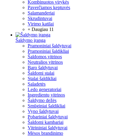
Kombinuotos virykės
Paverčiamos keptuvės
Salamanderiai
Skrudintuvai
Virimo katilai
+ Daugiau 11
Šaldymo įranga
Pramoniniai šaldytuvai
Pramoniniai šaldikliai
Šaldomos vitrinos
Neutralios vitrinos
Baro šaldytuvai
Šaldomi stalai
Stalai šaldikliai
Saladetės
Ledo generatoriai
Ingredientų vitrinos
Šaldymo dežės
Smūginiai šaldikliai
Vyno šaldytuvai
Pobariniai šaldytuvai
Šaldomi kambariai
Vitrininiai šaldytuvai
Mėsos brandinimo