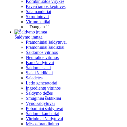
Kombinuotos virykės
Paverčiamos keptuvės
Salamanderiai
Skrudintuvai
Virimo katilai
+ Daugiau 11
Šaldymo įranga
Pramoniniai šaldytuvai
Pramoniniai šaldikliai
Šaldomos vitrinos
Neutralios vitrinos
Baro šaldytuvai
Šaldomi stalai
Stalai šaldikliai
Saladetės
Ledo generatoriai
Ingredientų vitrinos
Šaldymo dežės
Smūginiai šaldikliai
Vyno šaldytuvai
Pobariniai šaldytuvai
Šaldomi kambariai
Vitrininiai šaldytuvai
Mėsos brandinimo