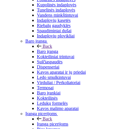
Kupolinės indaplovės
Tunelinės indaplovės
Vandens minkštintuvai
Indaplovių kasetės
Riebalų gaudyklės
Spaudiminiai dušai
Indaplovių plovikliai
Baro įranga
Back
Baro įranga
Kokteiliniai trintuvai
Sulčiaspaudės
Dispenseriai
Kavos aparatai ir jų priedai
Ledo smulkintuvai
Virduliai / Perkoliatoriai
Termosai
Baro įrankiai
Kokteilinės
Ledukų formelės
Kavos malimo aparatai
Įranga picerijoms
Back
Įranga picerijoms