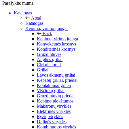
Parašykite mums!
Katalogas
Atgal
Katalogas
Kepimo, virimo įranga
Back
Kepimo, virimo įranga
Konvekcinės krosnys
Konditerinės krosnys
Gruzdintuvės
Anglies griliai
Cirkuliatoriai
Griliai
Lavos akmenų griliai
Kebabų griliai, priedai
Kontaktiniai griliai
Viščiukų griliai
Gruzdintuvių priedai
Kepimo plokštumos
Makaronų viryklės
Elektrinės viryklės
Ryžių viryklės
Dujinės viryklės
Kombinuotos virykės