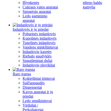
Blynkepės
plieno baldų
Cukraus vatos aparatai
gamyba
Spragėsių aparatai
Ledų gaminimo
aparatai
Indaplovės ir jų priedai
Pobarinės indaplovės
Kupolinės indaplovės
Tunelinės indaplovės
Vandens minkštintuvai
Indaplovių kasetės
Riebalų gaudyklės
Spaudiminiai dušai
Indaplovių plovikliai
Baro įranga
Kokteiliniai trintuvai
Sulčiaspaudės
Dispenseriai
Kavos aparatai ir jų
priedai
Ledo smulkintuvai
Virduliai /
Perkoliatoriai