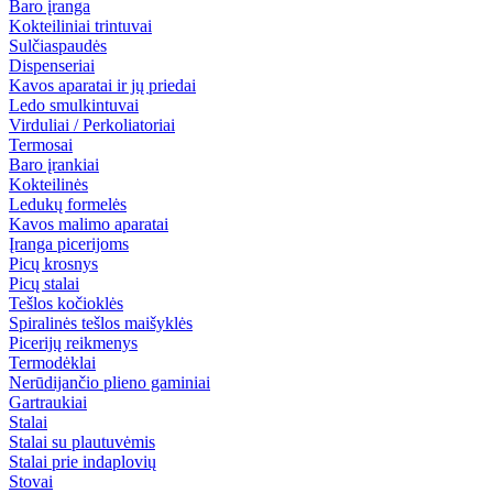
Baro įranga
Kokteiliniai trintuvai
Sulčiaspaudės
Dispenseriai
Kavos aparatai ir jų priedai
Ledo smulkintuvai
Virduliai / Perkoliatoriai
Termosai
Baro įrankiai
Kokteilinės
Ledukų formelės
Kavos malimo aparatai
Įranga picerijoms
Picų krosnys
Picų stalai
Tešlos kočioklės
Spiralinės tešlos maišyklės
Picerijų reikmenys
Termodėklai
Nerūdijančio plieno gaminiai
Gartraukiai
Stalai
Stalai su plautuvėmis
Stalai prie indaplovių
Stovai