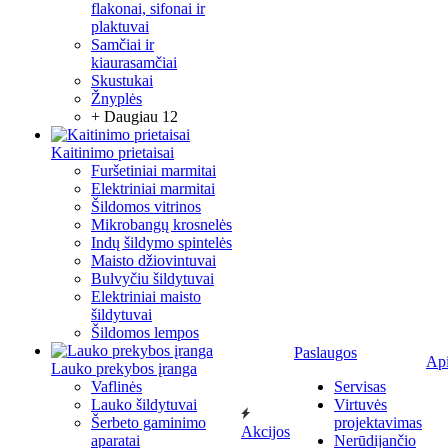
flakonai, sifonai ir
plaktuvai
Samčiai ir
kiaurasamčiai
Skustukai
Žnyplės
+ Daugiau 12
Kaitinimo prietaisai
Furšetiniai marmitai
Elektriniai marmitai
Šildomos vitrinos
Mikrobangų krosnelės
Indų šildymo spintelės
Maisto džiovintuvai
Bulvyčiu šildytuvai
Elektriniai maisto
šildytuvai
Šildomos lempos
Paslaugos
Ap
Lauko prekybos įranga
Vaflinės
Servisas
Lauko šildytuvai
Virtuvės
Šerbeto gaminimo
projektavimas
Akcijos
aparatai
Nerūdijančio