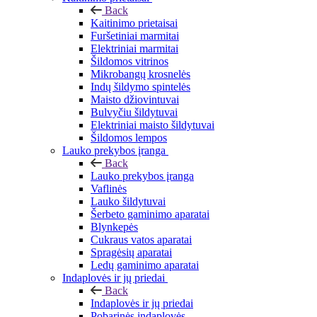
Back
Kaitinimo prietaisai
Furšetiniai marmitai
Elektriniai marmitai
Šildomos vitrinos
Mikrobangų krosnelės
Indų šildymo spintelės
Maisto džiovintuvai
Bulvyčiu šildytuvai
Elektriniai maisto šildytuvai
Šildomos lempos
Lauko prekybos įranga
Back
Lauko prekybos įranga
Vaflinės
Lauko šildytuvai
Šerbeto gaminimo aparatai
Blynkepės
Cukraus vatos aparatai
Spragėsių aparatai
Ledų gaminimo aparatai
Indaplovės ir jų priedai
Back
Indaplovės ir jų priedai
Pobarinės indaplovės