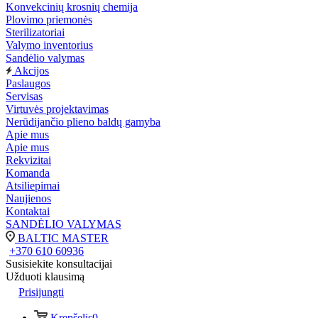
Konvekcinių krosnių chemija
Plovimo priemonės
Sterilizatoriai
Valymo inventorius
Sandėlio valymas
Akcijos
Paslaugos
Servisas
Virtuvės projektavimas
Nerūdijančio plieno baldų gamyba
Apie mus
Apie mus
Rekvizitai
Komanda
Atsiliepimai
Naujienos
Kontaktai
SANDĖLIO VALYMAS
BALTIC MASTER
+370 610 60936
Susisiekite konsultacijai
Užduoti klausimą
Prisijungti
Krepšelis
0