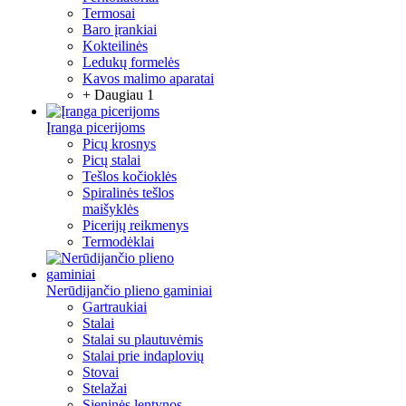
Termosai
Baro įrankiai
Kokteilinės
Ledukų formelės
Kavos malimo aparatai
+ Daugiau 1
Įranga picerijoms
Picų krosnys
Picų stalai
Tešlos kočioklės
Spiralinės tešlos
maišyklės
Picerijų reikmenys
Termodėklai
Nerūdijančio plieno gaminiai
Gartraukiai
Stalai
Stalai su plautuvėmis
Stalai prie indaplovių
Stovai
Stelažai
Sieninės lentynos