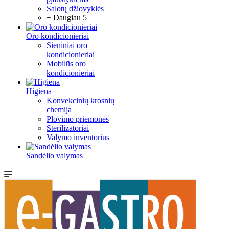
Salotų džiovyklės
+ Daugiau 5
Oro kondicionieriai
Sieniniai oro
kondicionieriai
Mobilūs oro
kondicionieriai
Higiena
Konvekcinių krosnių
chemija
Plovimo priemonės
Sterilizatoriai
Valymo inventorius
Sandėlio valymas