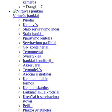
kameros
+ Daugiau 7
Virtuvės įrankiai
Puodai
Keptuvės
Stalo serviravimo indai
Stalo įrankiai
Pjaustymo lentelės
Serviravimo padėklai
GN konteineriai
Termometrai
Svarstyklės
Įrankiai konditerijai
Aksesuarai
Termodėžės
Ąsočiai ir grafinai
Kepimo indai ir
formos
Kepimo skardos
Laikmačiai/Laikrodžiai
Krepšiai ir serviravimo
stovai
Peiliai
Plaktos grietinėlės