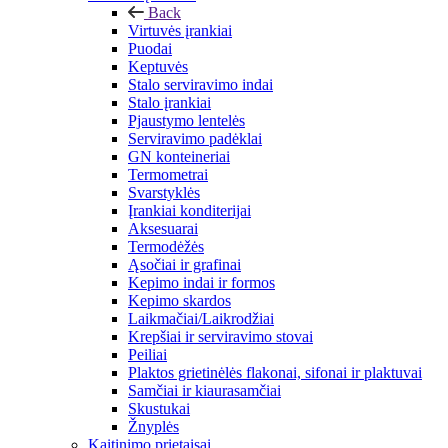
Back
Virtuvės įrankiai
Puodai
Keptuvės
Stalo serviravimo indai
Stalo įrankiai
Pjaustymo lentelės
Serviravimo padėklai
GN konteineriai
Termometrai
Svarstyklės
Įrankiai konditerijai
Aksesuarai
Termodėžės
Ąsočiai ir grafinai
Kepimo indai ir formos
Kepimo skardos
Laikmačiai/Laikrodžiai
Krepšiai ir serviravimo stovai
Peiliai
Plaktos grietinėlės flakonai, sifonai ir plaktuvai
Samčiai ir kiaurasamčiai
Skustukai
Žnyplės
Kaitinimo prietaisai