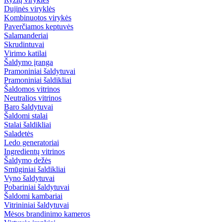
Dujinės viryklės
Kombinuotos virykės
Paverčiamos keptuvės
Salamanderiai
Skrudintuvai
Virimo katilai
Šaldymo įranga
Pramoniniai šaldytuvai
Pramoniniai šaldikliai
Šaldomos vitrinos
Neutralios vitrinos
Baro šaldytuvai
Šaldomi stalai
Stalai šaldikliai
Saladetės
Ledo generatoriai
Ingredientų vitrinos
Šaldymo dežės
Smūginiai šaldikliai
Vyno šaldytuvai
Pobariniai šaldytuvai
Šaldomi kambariai
Vitrininiai šaldytuvai
Mėsos brandinimo kameros