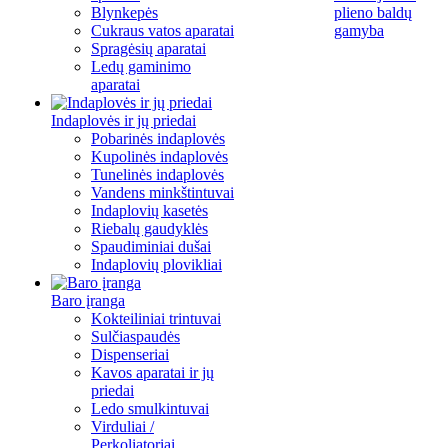
Blynkepės
plieno baldų
Cukraus vatos aparatai
gamyba
Spragėsių aparatai
Ledų gaminimo
aparatai
Indaplovės ir jų priedai
Pobarinės indaplovės
Kupolinės indaplovės
Tunelinės indaplovės
Vandens minkštintuvai
Indaplovių kasetės
Riebalų gaudyklės
Spaudiminiai dušai
Indaplovių plovikliai
Baro įranga
Kokteiliniai trintuvai
Sulčiaspaudės
Dispenseriai
Kavos aparatai ir jų
priedai
Ledo smulkintuvai
Virduliai /
Perkoliatoriai