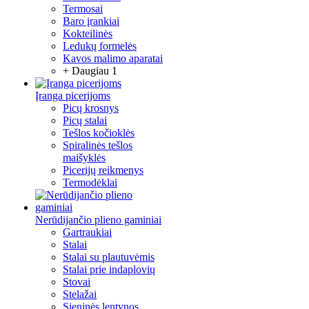
Termosai
Baro įrankiai
Kokteilinės
Ledukų formelės
Kavos malimo aparatai
+ Daugiau 1
Įranga picerijoms
Picų krosnys
Picų stalai
Tešlos kočioklės
Spiralinės tešlos
maišyklės
Picerijų reikmenys
Termodėklai
Nerūdijančio plieno gaminiai
Gartraukiai
Stalai
Stalai su plautuvėmis
Stalai prie indaplovių
Stovai
Stelažai
Sieninės lentynos