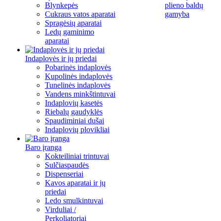
Blynkepės
plieno baldų
Cukraus vatos aparatai
gamyba
Spragėsių aparatai
Ledų gaminimo
aparatai
Indaplovės ir jų priedai
Pobarinės indaplovės
Kupolinės indaplovės
Tunelinės indaplovės
Vandens minkštintuvai
Indaplovių kasetės
Riebalų gaudyklės
Spaudiminiai dušai
Indaplovių plovikliai
Baro įranga
Kokteiliniai trintuvai
Sulčiaspaudės
Dispenseriai
Kavos aparatai ir jų
priedai
Ledo smulkintuvai
Virduliai /
Perkoliatoriai