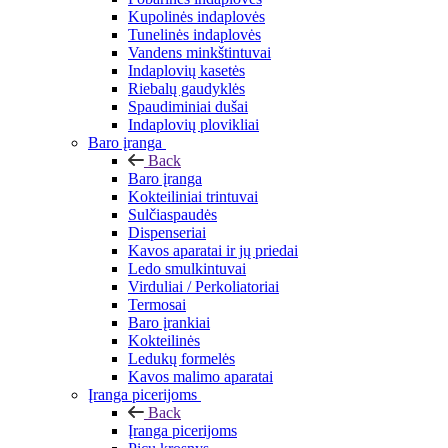
Kupolinės indaplovės
Tunelinės indaplovės
Vandens minkštintuvai
Indaplovių kasetės
Riebalų gaudyklės
Spaudiminiai dušai
Indaplovių plovikliai
Baro įranga
Back
Baro įranga
Kokteiliniai trintuvai
Sulčiaspaudės
Dispenseriai
Kavos aparatai ir jų priedai
Ledo smulkintuvai
Virduliai / Perkoliatoriai
Termosai
Baro įrankiai
Kokteilinės
Ledukų formelės
Kavos malimo aparatai
Įranga picerijoms
Back
Įranga picerijoms