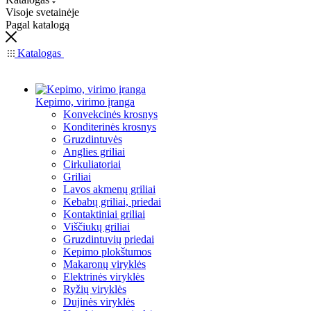
Visoje svetainėje
Pagal katalogą
Katalogas
Kepimo, virimo įranga
Konvekcinės krosnys
Konditerinės krosnys
Gruzdintuvės
Anglies griliai
Cirkuliatoriai
Griliai
Lavos akmenų griliai
Kebabų griliai, priedai
Kontaktiniai griliai
Viščiukų griliai
Gruzdintuvių priedai
Kepimo plokštumos
Makaronų viryklės
Elektrinės viryklės
Ryžių viryklės
Dujinės viryklės