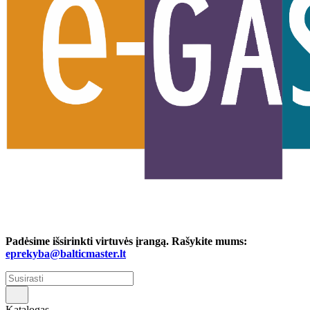
Padėsime išsirinkti virtuvės įrangą. Rašykite mums:
eprekyba@balticmaster.lt
Katalogas