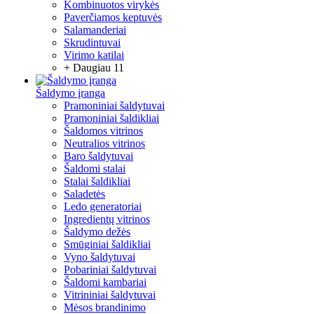
Kombinuotos virykės
Paverčiamos keptuvės
Salamanderiai
Skrudintuvai
Virimo katilai
+ Daugiau 11
Šaldymo įranga
Pramoniniai šaldytuvai
Pramoniniai šaldikliai
Šaldomos vitrinos
Neutralios vitrinos
Baro šaldytuvai
Šaldomi stalai
Stalai šaldikliai
Saladetės
Ledo generatoriai
Ingredientų vitrinos
Šaldymo dežės
Smūginiai šaldikliai
Vyno šaldytuvai
Pobariniai šaldytuvai
Šaldomi kambariai
Vitrininiai šaldytuvai
Mėsos brandinimo