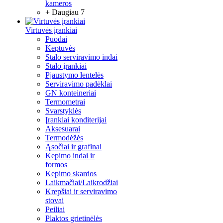
kameros
+ Daugiau 7
Virtuvės įrankiai
Puodai
Keptuvės
Stalo serviravimo indai
Stalo įrankiai
Pjaustymo lentelės
Serviravimo padėklai
GN konteineriai
Termometrai
Svarstyklės
Įrankiai konditerijai
Aksesuarai
Termodėžės
Ąsočiai ir grafinai
Kepimo indai ir
formos
Kepimo skardos
Laikmačiai/Laikrodžiai
Krepšiai ir serviravimo
stovai
Peiliai
Plaktos grietinėlės