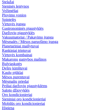
Stelažai
Sieninės lentynos
Vežimėliai
Plovimo vonios
Spintelės
Virtuvės įranga
Gastronominės pjaustyklės
Daržovių pjaustyklės
Vakuumatoriai / Pakavimo įranga
Mėsmalės / Mėsos paruošimo įranga
Planetariniai maišytuvai
Rankiniai trintuvai
Virtuvės kombainai
Makaronų gamybos mašinos
Bulviaskutės
Dešrų kimštuvai
Kaulų pjūklai
Mėsos purentuvai
Mėsmalių priedai
Peiliai daržovių pjaustyklėms
Salotų džiovyklės
Oro kondicionieriai
Sieniniai oro kondicionieriai
Mobilūs oro kondicionieriai
Higiena