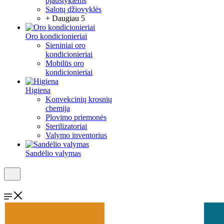
pjaustyklėms
Salotų džiovyklės
+ Daugiau 5
Oro kondicionieriai
Sieniniai oro
kondicionieriai
Mobilūs oro
kondicionieriai
Higiena
Konvekcinių krosnių
chemija
Plovimo priemonės
Sterilizatoriai
Valymo inventorius
Sandėlio valymas