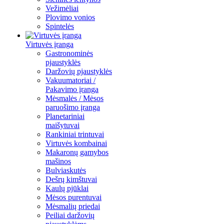
Vežimėliai
Plovimo vonios
Spintelės
Virtuvės įranga
Gastronominės
pjaustyklės
Daržovių pjaustyklės
Vakuumatoriai /
Pakavimo įranga
Mėsmalės / Mėsos
paruošimo įranga
Planetariniai
maišytuvai
Rankiniai trintuvai
Virtuvės kombainai
Makaronų gamybos
mašinos
Bulviaskutės
Dešrų kimštuvai
Kaulų pjūklai
Mėsos purentuvai
Mėsmalių priedai
Peiliai daržovių