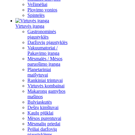
Vežimėliai
Plovimo vonios
Spintelės
Virtuvės įranga
Gastronominės
pjaustyklės
Daržovių pjaustyklės
Vakuumatoriai /
Pakavimo įranga
Mėsmalės / Mėsos
paruošimo įranga
Planetariniai
maišytuvai
Rankiniai trintuvai
Virtuvės kombainai
Makaronų gamybos
mašinos
Bulviaskutės
Dešrų kimštuvai
Kaulų pjūklai
Mėsos purentuvai
Mėsmalių priedai
Peiliai daržovių
pjaustyklėms