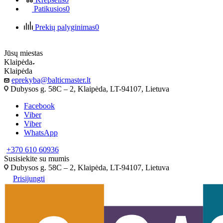
Patikusios
0
Prekių palyginimas
0
Jūsų miestas
Klaipėda
Klaipėda
eprekyba@balticmaster.lt
Dubysos g. 58C – 2, Klaipėda, LT-94107, Lietuva
Facebook
Viber
Viber
WhatsApp
+370 610 60936
Susisiekite su mumis
Dubysos g. 58C – 2, Klaipėda, LT-94107, Lietuva
Prisijungti