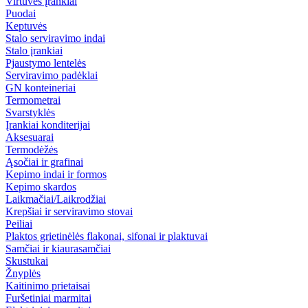
Virtuvės įrankiai
Puodai
Keptuvės
Stalo serviravimo indai
Stalo įrankiai
Pjaustymo lentelės
Serviravimo padėklai
GN konteineriai
Termometrai
Svarstyklės
Įrankiai konditerijai
Aksesuarai
Termodėžės
Ąsočiai ir grafinai
Kepimo indai ir formos
Kepimo skardos
Laikmačiai/Laikrodžiai
Krepšiai ir serviravimo stovai
Peiliai
Plaktos grietinėlės flakonai, sifonai ir plaktuvai
Samčiai ir kiaurasamčiai
Skustukai
Žnyplės
Kaitinimo prietaisai
Furšetiniai marmitai