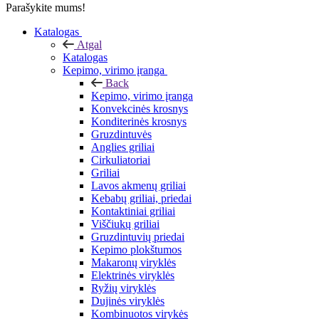
Parašykite mums!
Katalogas
Atgal
Katalogas
Kepimo, virimo įranga
Back
Kepimo, virimo įranga
Konvekcinės krosnys
Konditerinės krosnys
Gruzdintuvės
Anglies griliai
Cirkuliatoriai
Griliai
Lavos akmenų griliai
Kebabų griliai, priedai
Kontaktiniai griliai
Viščiukų griliai
Gruzdintuvių priedai
Kepimo plokštumos
Makaronų viryklės
Elektrinės viryklės
Ryžių viryklės
Dujinės viryklės
Kombinuotos virykės