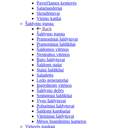
Paverčiamos keptuvės
Salamanderiai
Skrudintuvai
Virimo katilai
Šaldymo įranga
Back
Šaldymo įranga
Pramoniniai šaldytuvai
Pramoniniai šaldikliai
Šaldomos vitrinos
Neutralios vitrinos
Baro šaldytuvai
Šaldomi stalai
Stalai šaldikliai
Saladetės
Ledo generatoriai
Ingredientų vitrinos
Šaldymo dežės
Smūginiai šaldikliai
Vyno šaldytuvai
Pobariniai šaldytuvai
Šaldomi kambariai
Vitrininiai šaldytuvai
Mėsos brandinimo kameros
Virtuvės įrankiai