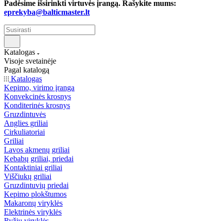
Padėsime išsirinkti virtuvės įrangą. Rašykite mums:
eprekyba@balticmaster.lt
Katalogas
Visoje svetainėje
Pagal katalogą
Katalogas
Kepimo, virimo įranga
Konvekcinės krosnys
Konditerinės krosnys
Gruzdintuvės
Anglies griliai
Cirkuliatoriai
Griliai
Lavos akmenų griliai
Kebabų griliai, priedai
Kontaktiniai griliai
Viščiukų griliai
Gruzdintuvių priedai
Kepimo plokštumos
Makaronų viryklės
Elektrinės viryklės
Ryžių viryklės