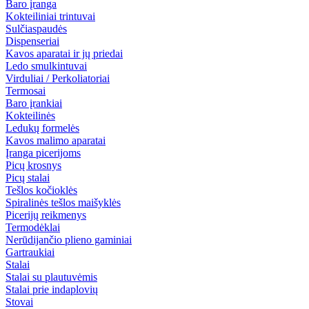
Baro įranga
Kokteiliniai trintuvai
Sulčiaspaudės
Dispenseriai
Kavos aparatai ir jų priedai
Ledo smulkintuvai
Virduliai / Perkoliatoriai
Termosai
Baro įrankiai
Kokteilinės
Ledukų formelės
Kavos malimo aparatai
Įranga picerijoms
Picų krosnys
Picų stalai
Tešlos kočioklės
Spiralinės tešlos maišyklės
Picerijų reikmenys
Termodėklai
Nerūdijančio plieno gaminiai
Gartraukiai
Stalai
Stalai su plautuvėmis
Stalai prie indaplovių
Stovai