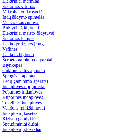
Elektriniai marmitai
Šildomos vitrinos
Mikrobangų krosnelės
Indų šildymo spintelės
Maisto džiovintuvai
Bulvyčiu šildytuvai
Elektriniai maisto šildytuvai
Šildomos lempos
Lauko prekybos įranga
Vaflinės
Lauko šildytuvai
Šerbeto gaminimo aparatai
Blynkepės
Cukraus vatos aparatai
Spragėsių aparatai
Ledų gaminimo aparatai
Indaplovės ir jų priedai
Pobarinės indaplovės
Kupolinės indaplovės
Tunelinės indaplovės
Vandens minkštintuvai
Indaplovių kasetės
Riebalų gaudyklės
Spaudiminiai dušai
Indaplovių plovikliai