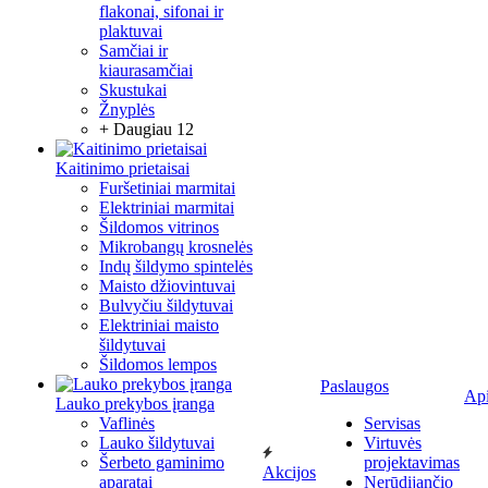
flakonai, sifonai ir
plaktuvai
Samčiai ir
kiaurasamčiai
Skustukai
Žnyplės
+ Daugiau 12
Kaitinimo prietaisai
Furšetiniai marmitai
Elektriniai marmitai
Šildomos vitrinos
Mikrobangų krosnelės
Indų šildymo spintelės
Maisto džiovintuvai
Bulvyčiu šildytuvai
Elektriniai maisto
šildytuvai
Šildomos lempos
Paslaugos
Ap
Lauko prekybos įranga
Vaflinės
Servisas
Lauko šildytuvai
Virtuvės
Šerbeto gaminimo
projektavimas
Akcijos
aparatai
Nerūdijančio