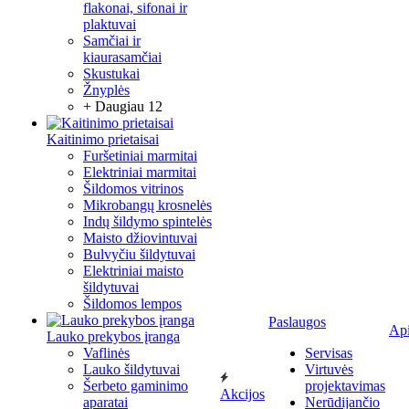
flakonai, sifonai ir
plaktuvai
Samčiai ir
kiaurasamčiai
Skustukai
Žnyplės
+ Daugiau 12
Kaitinimo prietaisai
Furšetiniai marmitai
Elektriniai marmitai
Šildomos vitrinos
Mikrobangų krosnelės
Indų šildymo spintelės
Maisto džiovintuvai
Bulvyčiu šildytuvai
Elektriniai maisto
šildytuvai
Šildomos lempos
Paslaugos
Ap
Lauko prekybos įranga
Vaflinės
Servisas
Lauko šildytuvai
Virtuvės
Šerbeto gaminimo
projektavimas
Akcijos
aparatai
Nerūdijančio