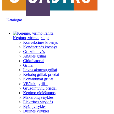
Katalogas
Kepimo, virimo įranga
Konvekcinės krosnys
Konditerinės krosnys
Gruzdintuvės
Anglies griliai
Cirkuliatoriai
Griliai
Lavos akmenų griliai
Kebabų griliai, priedai
Kontaktiniai griliai
Viščiukų griliai
Gruzdintuvių priedai
Kepimo plokštumos
Makaronų viryklės
Elektrinės viryklės
Ryžių viryklės
Dujinės viryklės