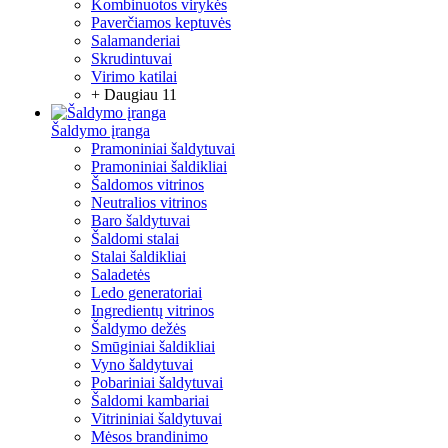
Kombinuotos virykės
Paverčiamos keptuvės
Salamanderiai
Skrudintuvai
Virimo katilai
+ Daugiau 11
Šaldymo įranga
Pramoniniai šaldytuvai
Pramoniniai šaldikliai
Šaldomos vitrinos
Neutralios vitrinos
Baro šaldytuvai
Šaldomi stalai
Stalai šaldikliai
Saladetės
Ledo generatoriai
Ingredientų vitrinos
Šaldymo dežės
Smūginiai šaldikliai
Vyno šaldytuvai
Pobariniai šaldytuvai
Šaldomi kambariai
Vitrininiai šaldytuvai
Mėsos brandinimo