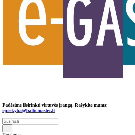
Padėsime išsirinkti virtuvės įrangą. Rašykite mums:
eprekyba@balticmaster.lt
Katalogas