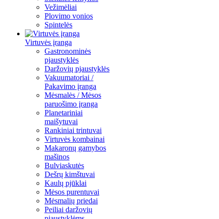
Vežimėliai
Plovimo vonios
Spintelės
Virtuvės įranga
Gastronominės
pjaustyklės
Daržovių pjaustyklės
Vakuumatoriai /
Pakavimo įranga
Mėsmalės / Mėsos
paruošimo įranga
Planetariniai
maišytuvai
Rankiniai trintuvai
Virtuvės kombainai
Makaronų gamybos
mašinos
Bulviaskutės
Dešrų kimštuvai
Kaulų pjūklai
Mėsos purentuvai
Mėsmalių priedai
Peiliai daržovių
pjaustyklėms