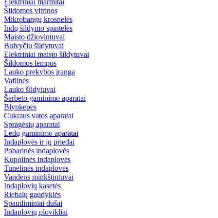
Elektriniai marmitai
Šildomos vitrinos
Mikrobangų krosnelės
Indų šildymo spintelės
Maisto džiovintuvai
Bulvyčiu šildytuvai
Elektriniai maisto šildytuvai
Šildomos lempos
Lauko prekybos įranga
Vaflinės
Lauko šildytuvai
Šerbeto gaminimo aparatai
Blynkepės
Cukraus vatos aparatai
Spragėsių aparatai
Ledų gaminimo aparatai
Indaplovės ir jų priedai
Pobarinės indaplovės
Kupolinės indaplovės
Tunelinės indaplovės
Vandens minkštintuvai
Indaplovių kasetės
Riebalų gaudyklės
Spaudiminiai dušai
Indaplovių plovikliai