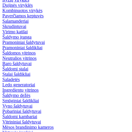
Dujinės viryklės
Kombinuotos virykės
Paverčiamos keptuvės
Salamanderiai
Skrudintuvai
Virimo katilai
Šaldymo įranga
Pramoniniai šaldytuvai
Pramoniniai šaldikliai
Šaldomos vitrinos
Neutralios vitrinos
Baro šaldytuvai
Šaldomi stalai
Stalai šaldikliai
Saladetės
Ledo generatoriai
Ingredientų vitrinos
Šaldymo dežės
Smūginiai šaldikliai
Vyno šaldytuvai
Pobariniai šaldytuvai
Šaldomi kambariai
Vitrininiai šaldytuvai
Mėsos brandinimo kameros