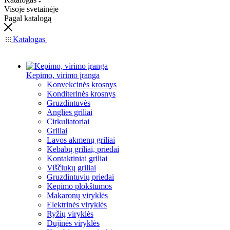
Visoje svetainėje
Pagal katalogą
Katalogas
Kepimo, virimo įranga
Konvekcinės krosnys
Konditerinės krosnys
Gruzdintuvės
Anglies griliai
Cirkuliatoriai
Griliai
Lavos akmenų griliai
Kebabų griliai, priedai
Kontaktiniai griliai
Viščiukų griliai
Gruzdintuvių priedai
Kepimo plokštumos
Makaronų viryklės
Elektrinės viryklės
Ryžių viryklės
Dujinės viryklės