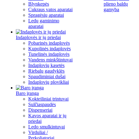
Blynkepės
plieno baldų
Cukraus vatos aparatai
gamyba
Spragėsių aparatai
Ledų gaminimo
aparatai
Indaplovės ir jų priedai
Pobarinės indaplovės
Kupolinės indaplovės
Tunelinės indaplovės
Vandens minkštintuvai
Indaplovių kasetės
Riebalų gaudyklės
Spaudiminiai dušai
Indaplovių plovikliai
Baro įranga
Kokteiliniai trintuvai
Sulčiaspaudės
Dispenseriai
Kavos aparatai ir jų
priedai
Ledo smulkintuvai
Virduliai /
Perkoliatoriai