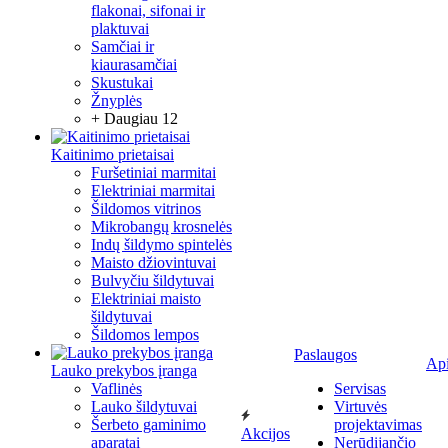
flakonai, sifonai ir
plaktuvai
Samčiai ir
kiaurasamčiai
Skustukai
Žnyplės
+ Daugiau 12
Kaitinimo prietaisai
Furšetiniai marmitai
Elektriniai marmitai
Šildomos vitrinos
Mikrobangų krosnelės
Indų šildymo spintelės
Maisto džiovintuvai
Bulvyčiu šildytuvai
Elektriniai maisto
šildytuvai
Šildomos lempos
Paslaugos
Ap
Lauko prekybos įranga
Vaflinės
Servisas
Lauko šildytuvai
Virtuvės
Šerbeto gaminimo
projektavimas
Akcijos
aparatai
Nerūdijančio