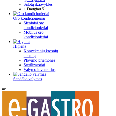
Salotų džiovyklės
+ Daugiau 5
Oro kondicionieriai
Sieniniai oro
kondicionieriai
Mobilūs oro
kondicionieriai
Higiena
Konvekcinių krosnių
chemija
Plovimo priemonės
Sterilizatoriai
Valymo inventorius
Sandėlio valymas