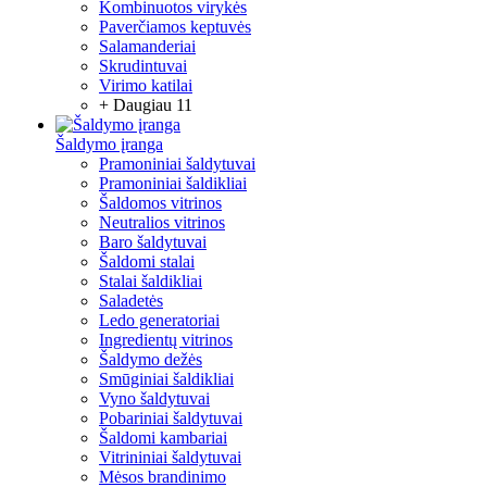
Kombinuotos virykės
Paverčiamos keptuvės
Salamanderiai
Skrudintuvai
Virimo katilai
+ Daugiau 11
Šaldymo įranga
Pramoniniai šaldytuvai
Pramoniniai šaldikliai
Šaldomos vitrinos
Neutralios vitrinos
Baro šaldytuvai
Šaldomi stalai
Stalai šaldikliai
Saladetės
Ledo generatoriai
Ingredientų vitrinos
Šaldymo dežės
Smūginiai šaldikliai
Vyno šaldytuvai
Pobariniai šaldytuvai
Šaldomi kambariai
Vitrininiai šaldytuvai
Mėsos brandinimo