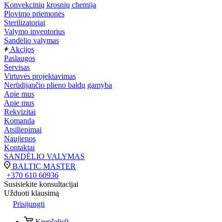
Konvekcinių krosnių chemija
Plovimo priemonės
Sterilizatoriai
Valymo inventorius
Sandėlio valymas
Akcijos
Paslaugos
Servisas
Virtuvės projektavimas
Nerūdijančio plieno baldų gamyba
Apie mus
Apie mus
Rekvizitai
Komanda
Atsiliepimai
Naujienos
Kontaktai
SANDĖLIO VALYMAS
BALTIC MASTER
+370 610 60936
Susisiekite konsultacijai
Užduoti klausimą
Prisijungti
Krepšelis
0