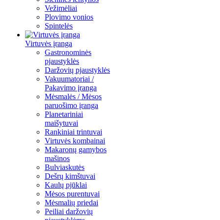
Vežimėliai
Plovimo vonios
Spintelės
Virtuvės įranga
Gastronominės
pjaustyklės
Daržovių pjaustyklės
Vakuumatoriai /
Pakavimo įranga
Mėsmalės / Mėsos
paruošimo įranga
Planetariniai
maišytuvai
Rankiniai trintuvai
Virtuvės kombainai
Makaronų gamybos
mašinos
Bulviaskutės
Dešrų kimštuvai
Kaulų pjūklai
Mėsos purentuvai
Mėsmalių priedai
Peiliai daržovių