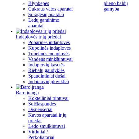
Blynkepės
plieno baldų
Cukraus vatos aparatai
gamyba
Spragėsių aparatai
Ledų gaminimo
aparatai
Indaplovės ir jų priedai
Pobarinės indaplovės
Kupolinės indaplovės
Tunelinės indaplovės
Vandens minkštintuvai
Indaplovių kasetės
Riebalų gaudyklės
Spaudiminiai dušai
Indaplovių plovikliai
Baro įranga
Kokteiliniai trintuvai
Sulčiaspaudės
Dispenseriai
Kavos aparatai ir jų
priedai
Ledo smulkintuvai
Virduliai /
Perkoliatoriai