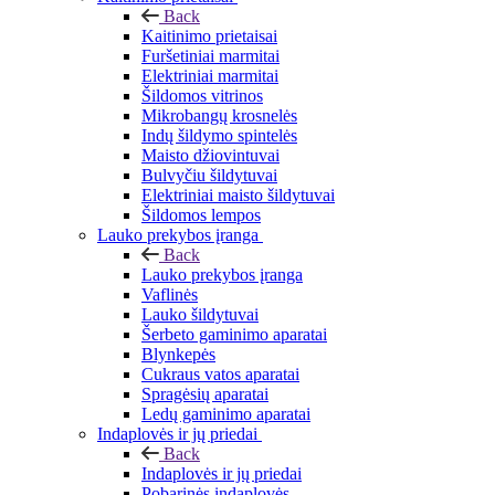
Back
Kaitinimo prietaisai
Furšetiniai marmitai
Elektriniai marmitai
Šildomos vitrinos
Mikrobangų krosnelės
Indų šildymo spintelės
Maisto džiovintuvai
Bulvyčiu šildytuvai
Elektriniai maisto šildytuvai
Šildomos lempos
Lauko prekybos įranga
Back
Lauko prekybos įranga
Vaflinės
Lauko šildytuvai
Šerbeto gaminimo aparatai
Blynkepės
Cukraus vatos aparatai
Spragėsių aparatai
Ledų gaminimo aparatai
Indaplovės ir jų priedai
Back
Indaplovės ir jų priedai
Pobarinės indaplovės