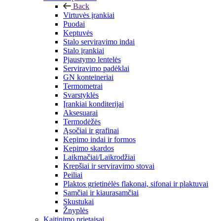
Back
Virtuvės įrankiai
Puodai
Keptuvės
Stalo serviravimo indai
Stalo įrankiai
Pjaustymo lentelės
Serviravimo padėklai
GN konteineriai
Termometrai
Svarstyklės
Įrankiai konditerijai
Aksesuarai
Termodėžės
Ąsočiai ir grafinai
Kepimo indai ir formos
Kepimo skardos
Laikmačiai/Laikrodžiai
Krepšiai ir serviravimo stovai
Peiliai
Plaktos grietinėlės flakonai, sifonai ir plaktuvai
Samčiai ir kiaurasamčiai
Skustukai
Žnyplės
Kaitinimo prietaisai