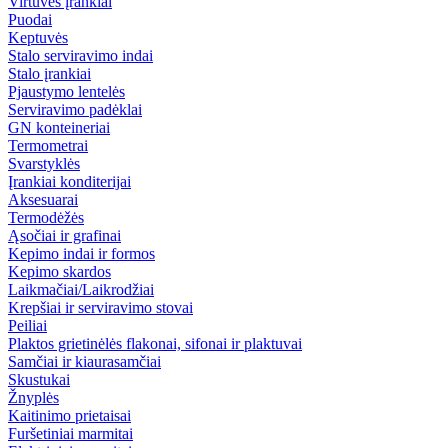
Virtuvės įrankiai
Puodai
Keptuvės
Stalo serviravimo indai
Stalo įrankiai
Pjaustymo lentelės
Serviravimo padėklai
GN konteineriai
Termometrai
Svarstyklės
Įrankiai konditerijai
Aksesuarai
Termodėžės
Ąsočiai ir grafinai
Kepimo indai ir formos
Kepimo skardos
Laikmačiai/Laikrodžiai
Krepšiai ir serviravimo stovai
Peiliai
Plaktos grietinėlės flakonai, sifonai ir plaktuvai
Samčiai ir kiaurasamčiai
Skustukai
Žnyplės
Kaitinimo prietaisai
Furšetiniai marmitai