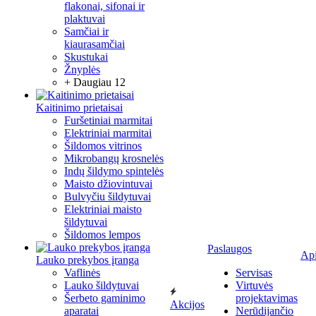
flakonai, sifonai ir
plaktuvai
Samčiai ir
kiaurasamčiai
Skustukai
Žnyplės
+ Daugiau 12
Kaitinimo prietaisai
Furšetiniai marmitai
Elektriniai marmitai
Šildomos vitrinos
Mikrobangų krosnelės
Indų šildymo spintelės
Maisto džiovintuvai
Bulvyčiu šildytuvai
Elektriniai maisto
šildytuvai
Šildomos lempos
Paslaugos
Ap
Lauko prekybos įranga
Vaflinės
Servisas
Lauko šildytuvai
Virtuvės
Šerbeto gaminimo
projektavimas
Akcijos
aparatai
Nerūdijančio