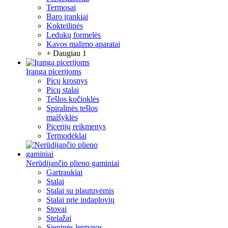
Termosai
Baro įrankiai
Kokteilinės
Ledukų formelės
Kavos malimo aparatai
+ Daugiau 1
Įranga picerijoms
Picų krosnys
Picų stalai
Tešlos kočioklės
Spiralinės tešlos
maišyklės
Picerijų reikmenys
Termodėklai
Nerūdijančio plieno gaminiai
Gartraukiai
Stalai
Stalai su plautuvėmis
Stalai prie indaplovių
Stovai
Stelažai
Sieninės lentynos