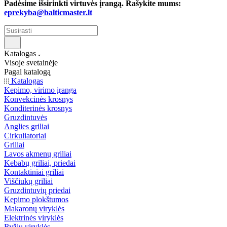
Padėsime išsirinkti virtuvės įrangą. Rašykite mums:
eprekyba@balticmaster.lt
Katalogas
Visoje svetainėje
Pagal katalogą
Katalogas
Kepimo, virimo įranga
Konvekcinės krosnys
Konditerinės krosnys
Gruzdintuvės
Anglies griliai
Cirkuliatoriai
Griliai
Lavos akmenų griliai
Kebabų griliai, priedai
Kontaktiniai griliai
Viščiukų griliai
Gruzdintuvių priedai
Kepimo plokštumos
Makaronų viryklės
Elektrinės viryklės
Ryžių viryklės