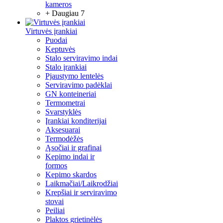
kameros
+ Daugiau 7
Virtuvės įrankiai
Puodai
Keptuvės
Stalo serviravimo indai
Stalo įrankiai
Pjaustymo lentelės
Serviravimo padėklai
GN konteineriai
Termometrai
Svarstyklės
Įrankiai konditerijai
Aksesuarai
Termodėžės
Ąsočiai ir grafinai
Kepimo indai ir
formos
Kepimo skardos
Laikmačiai/Laikrodžiai
Krepšiai ir serviravimo
stovai
Peiliai
Plaktos grietinėlės