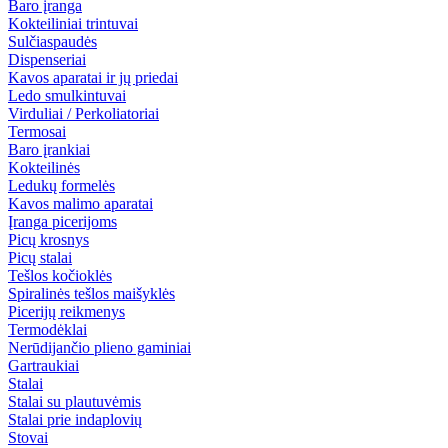
Baro įranga
Kokteiliniai trintuvai
Sulčiaspaudės
Dispenseriai
Kavos aparatai ir jų priedai
Ledo smulkintuvai
Virduliai / Perkoliatoriai
Termosai
Baro įrankiai
Kokteilinės
Ledukų formelės
Kavos malimo aparatai
Įranga picerijoms
Picų krosnys
Picų stalai
Tešlos kočioklės
Spiralinės tešlos maišyklės
Picerijų reikmenys
Termodėklai
Nerūdijančio plieno gaminiai
Gartraukiai
Stalai
Stalai su plautuvėmis
Stalai prie indaplovių
Stovai