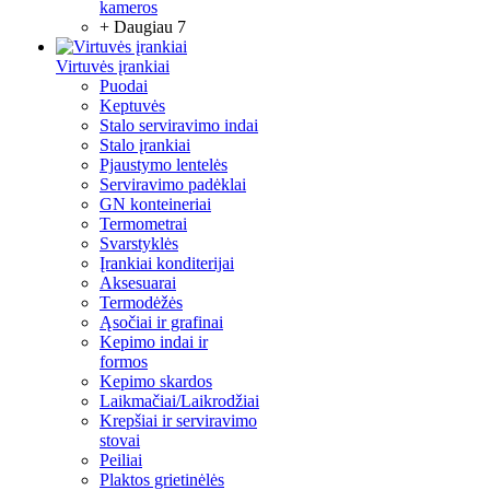
kameros
+ Daugiau 7
Virtuvės įrankiai
Puodai
Keptuvės
Stalo serviravimo indai
Stalo įrankiai
Pjaustymo lentelės
Serviravimo padėklai
GN konteineriai
Termometrai
Svarstyklės
Įrankiai konditerijai
Aksesuarai
Termodėžės
Ąsočiai ir grafinai
Kepimo indai ir
formos
Kepimo skardos
Laikmačiai/Laikrodžiai
Krepšiai ir serviravimo
stovai
Peiliai
Plaktos grietinėlės