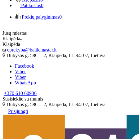
Patikusios
0
Prekių palyginimas
0
Jūsų miestas
Klaipėda
Klaipėda
eprekyba@balticmaster.lt
Dubysos g. 58C – 2, Klaipėda, LT-94107, Lietuva
Facebook
Viber
Viber
WhatsApp
+370 610 60936
Susisiekite su mumis
Dubysos g. 58C – 2, Klaipėda, LT-94107, Lietuva
Prisijungti