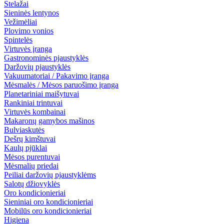
Stelažai
Sieninės lentynos
Vežimėliai
Plovimo vonios
Spintelės
Virtuvės įranga
Gastronominės pjaustyklės
Daržovių pjaustyklės
Vakuumatoriai / Pakavimo įranga
Mėsmalės / Mėsos paruošimo įranga
Planetariniai maišytuvai
Rankiniai trintuvai
Virtuvės kombainai
Makaronų gamybos mašinos
Bulviaskutės
Dešrų kimštuvai
Kaulų pjūklai
Mėsos purentuvai
Mėsmalių priedai
Peiliai daržovių pjaustyklėms
Salotų džiovyklės
Oro kondicionieriai
Sieniniai oro kondicionieriai
Mobilūs oro kondicionieriai
Higiena