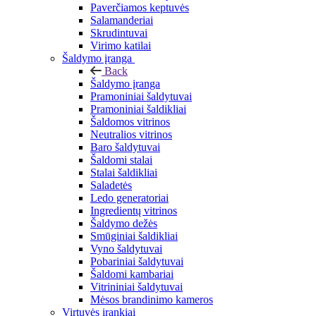
Paverčiamos keptuvės
Salamanderiai
Skrudintuvai
Virimo katilai
Šaldymo įranga
Back
Šaldymo įranga
Pramoniniai šaldytuvai
Pramoniniai šaldikliai
Šaldomos vitrinos
Neutralios vitrinos
Baro šaldytuvai
Šaldomi stalai
Stalai šaldikliai
Saladetės
Ledo generatoriai
Ingredientų vitrinos
Šaldymo dežės
Smūginiai šaldikliai
Vyno šaldytuvai
Pobariniai šaldytuvai
Šaldomi kambariai
Vitrininiai šaldytuvai
Mėsos brandinimo kameros
Virtuvės įrankiai