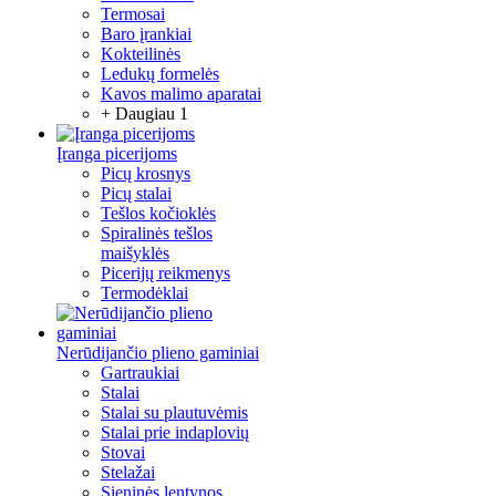
Termosai
Baro įrankiai
Kokteilinės
Ledukų formelės
Kavos malimo aparatai
+ Daugiau 1
Įranga picerijoms
Picų krosnys
Picų stalai
Tešlos kočioklės
Spiralinės tešlos
maišyklės
Picerijų reikmenys
Termodėklai
Nerūdijančio plieno gaminiai
Gartraukiai
Stalai
Stalai su plautuvėmis
Stalai prie indaplovių
Stovai
Stelažai
Sieninės lentynos