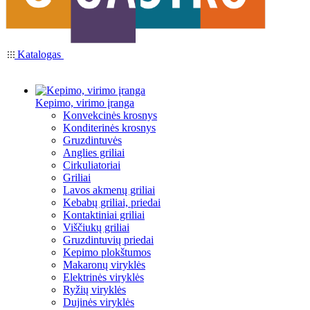
Katalogas
Kepimo, virimo įranga
Konvekcinės krosnys
Konditerinės krosnys
Gruzdintuvės
Anglies griliai
Cirkuliatoriai
Griliai
Lavos akmenų griliai
Kebabų griliai, priedai
Kontaktiniai griliai
Viščiukų griliai
Gruzdintuvių priedai
Kepimo plokštumos
Makaronų viryklės
Elektrinės viryklės
Ryžių viryklės
Dujinės viryklės