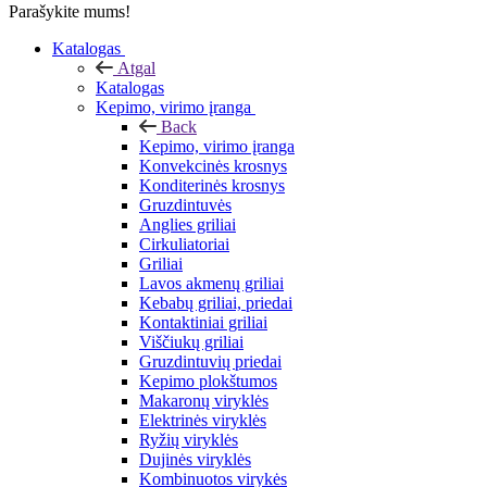
Parašykite mums!
Katalogas
Atgal
Katalogas
Kepimo, virimo įranga
Back
Kepimo, virimo įranga
Konvekcinės krosnys
Konditerinės krosnys
Gruzdintuvės
Anglies griliai
Cirkuliatoriai
Griliai
Lavos akmenų griliai
Kebabų griliai, priedai
Kontaktiniai griliai
Viščiukų griliai
Gruzdintuvių priedai
Kepimo plokštumos
Makaronų viryklės
Elektrinės viryklės
Ryžių viryklės
Dujinės viryklės
Kombinuotos virykės