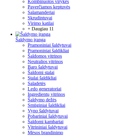
Kombinuotos virykės
Paverčiamos keptuvės
Salamanderiai
Skrudintuvai
Virimo katilai
+ Daugiau 11
Šaldymo įranga
Pramoniniai šaldytuvai
Pramoniniai šaldikliai
Šaldomos vitrinos
Neutralios vitrinos
Baro šaldytuvai
Šaldomi stalai
Stalai šaldikliai
Saladetės
Ledo generatoriai
Ingredientų vitrinos
Šaldymo dežės
Smūginiai šaldikliai
Vyno šaldytuvai
Pobariniai šaldytuvai
Šaldomi kambariai
Vitrininiai šaldytuvai
Mėsos brandinimo