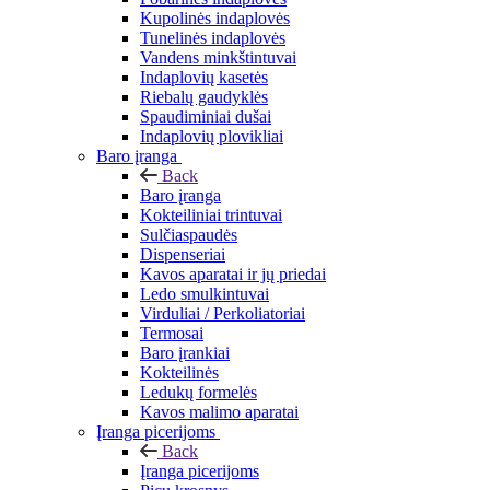
Kupolinės indaplovės
Tunelinės indaplovės
Vandens minkštintuvai
Indaplovių kasetės
Riebalų gaudyklės
Spaudiminiai dušai
Indaplovių plovikliai
Baro įranga
Back
Baro įranga
Kokteiliniai trintuvai
Sulčiaspaudės
Dispenseriai
Kavos aparatai ir jų priedai
Ledo smulkintuvai
Virduliai / Perkoliatoriai
Termosai
Baro įrankiai
Kokteilinės
Ledukų formelės
Kavos malimo aparatai
Įranga picerijoms
Back
Įranga picerijoms