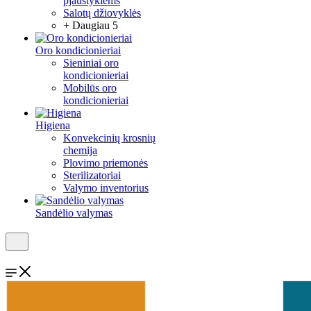
pjaustyklėms
Salotų džiovyklės
+ Daugiau 5
Oro kondicionieriai
Sieniniai oro
kondicionieriai
Mobilūs oro
kondicionieriai
Higiena
Konvekcinių krosnių
chemija
Plovimo priemonės
Sterilizatoriai
Valymo inventorius
Sandėlio valymas