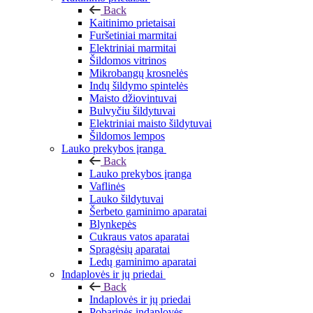
Back
Kaitinimo prietaisai
Furšetiniai marmitai
Elektriniai marmitai
Šildomos vitrinos
Mikrobangų krosnelės
Indų šildymo spintelės
Maisto džiovintuvai
Bulvyčiu šildytuvai
Elektriniai maisto šildytuvai
Šildomos lempos
Lauko prekybos įranga
Back
Lauko prekybos įranga
Vaflinės
Lauko šildytuvai
Šerbeto gaminimo aparatai
Blynkepės
Cukraus vatos aparatai
Spragėsių aparatai
Ledų gaminimo aparatai
Indaplovės ir jų priedai
Back
Indaplovės ir jų priedai
Pobarinės indaplovės