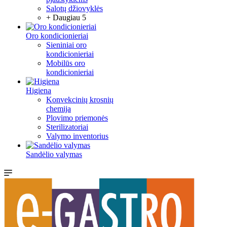
Salotų džiovyklės
+ Daugiau 5
Oro kondicionieriai
Sieniniai oro
kondicionieriai
Mobilūs oro
kondicionieriai
Higiena
Konvekcinių krosnių
chemija
Plovimo priemonės
Sterilizatoriai
Valymo inventorius
Sandėlio valymas