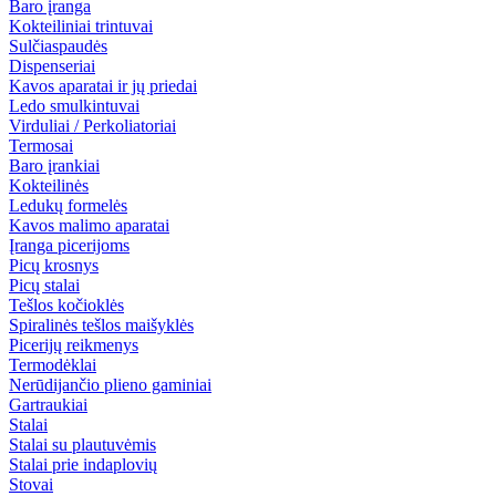
Baro įranga
Kokteiliniai trintuvai
Sulčiaspaudės
Dispenseriai
Kavos aparatai ir jų priedai
Ledo smulkintuvai
Virduliai / Perkoliatoriai
Termosai
Baro įrankiai
Kokteilinės
Ledukų formelės
Kavos malimo aparatai
Įranga picerijoms
Picų krosnys
Picų stalai
Tešlos kočioklės
Spiralinės tešlos maišyklės
Picerijų reikmenys
Termodėklai
Nerūdijančio plieno gaminiai
Gartraukiai
Stalai
Stalai su plautuvėmis
Stalai prie indaplovių
Stovai