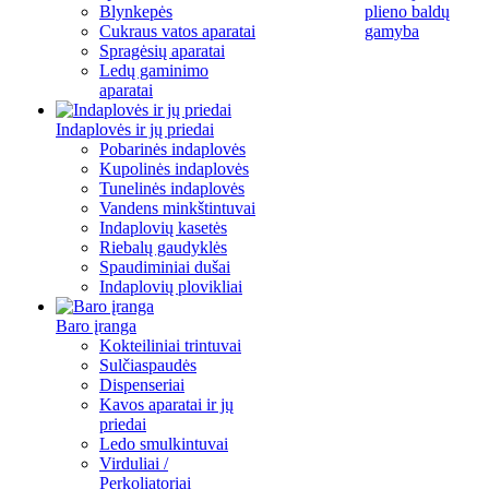
Blynkepės
plieno baldų
Cukraus vatos aparatai
gamyba
Spragėsių aparatai
Ledų gaminimo
aparatai
Indaplovės ir jų priedai
Pobarinės indaplovės
Kupolinės indaplovės
Tunelinės indaplovės
Vandens minkštintuvai
Indaplovių kasetės
Riebalų gaudyklės
Spaudiminiai dušai
Indaplovių plovikliai
Baro įranga
Kokteiliniai trintuvai
Sulčiaspaudės
Dispenseriai
Kavos aparatai ir jų
priedai
Ledo smulkintuvai
Virduliai /
Perkoliatoriai