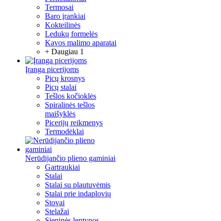
Termosai
Baro įrankiai
Kokteilinės
Ledukų formelės
Kavos malimo aparatai
+ Daugiau 1
Įranga picerijoms
Picų krosnys
Picų stalai
Tešlos kočioklės
Spiralinės tešlos
maišyklės
Picerijų reikmenys
Termodėklai
Nerūdijančio plieno gaminiai
Gartraukiai
Stalai
Stalai su plautuvėmis
Stalai prie indaplovių
Stovai
Stelažai
Sieninės lentynos