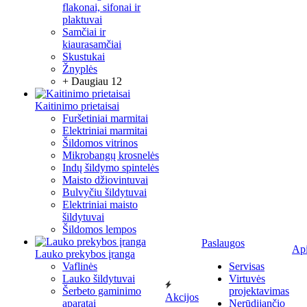
flakonai, sifonai ir
plaktuvai
Samčiai ir
kiaurasamčiai
Skustukai
Žnyplės
+ Daugiau 12
Kaitinimo prietaisai
Furšetiniai marmitai
Elektriniai marmitai
Šildomos vitrinos
Mikrobangų krosnelės
Indų šildymo spintelės
Maisto džiovintuvai
Bulvyčiu šildytuvai
Elektriniai maisto
šildytuvai
Šildomos lempos
Paslaugos
Ap
Lauko prekybos įranga
Vaflinės
Servisas
Lauko šildytuvai
Virtuvės
Šerbeto gaminimo
projektavimas
Akcijos
aparatai
Nerūdijančio