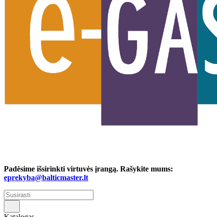
Padėsime išsirinkti virtuvės įrangą. Rašykite mums:
eprekyba@balticmaster.lt
Katalogas