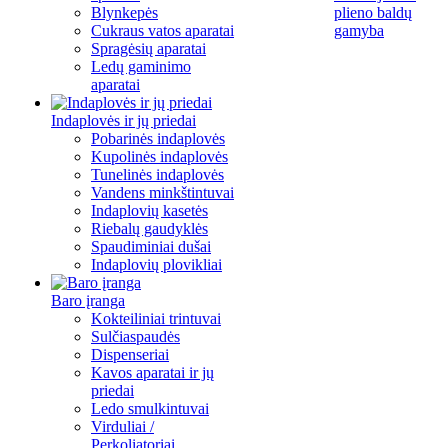
Blynkepės
plieno baldų
Cukraus vatos aparatai
gamyba
Spragėsių aparatai
Ledų gaminimo
aparatai
Indaplovės ir jų priedai
Pobarinės indaplovės
Kupolinės indaplovės
Tunelinės indaplovės
Vandens minkštintuvai
Indaplovių kasetės
Riebalų gaudyklės
Spaudiminiai dušai
Indaplovių plovikliai
Baro įranga
Kokteiliniai trintuvai
Sulčiaspaudės
Dispenseriai
Kavos aparatai ir jų
priedai
Ledo smulkintuvai
Virduliai /
Perkoliatoriai