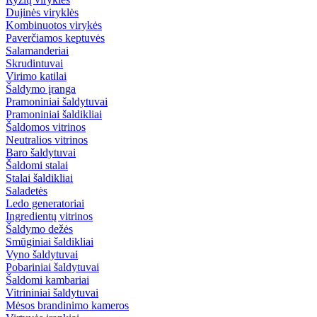
Dujinės viryklės
Kombinuotos virykės
Paverčiamos keptuvės
Salamanderiai
Skrudintuvai
Virimo katilai
Šaldymo įranga
Pramoniniai šaldytuvai
Pramoniniai šaldikliai
Šaldomos vitrinos
Neutralios vitrinos
Baro šaldytuvai
Šaldomi stalai
Stalai šaldikliai
Saladetės
Ledo generatoriai
Ingredientų vitrinos
Šaldymo dežės
Smūginiai šaldikliai
Vyno šaldytuvai
Pobariniai šaldytuvai
Šaldomi kambariai
Vitrininiai šaldytuvai
Mėsos brandinimo kameros