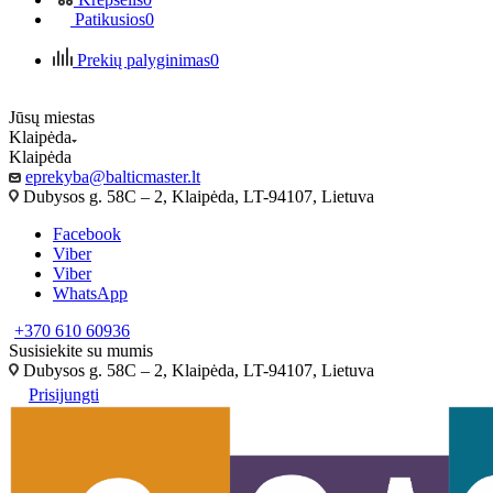
Patikusios
0
Prekių palyginimas
0
Jūsų miestas
Klaipėda
Klaipėda
eprekyba@balticmaster.lt
Dubysos g. 58C – 2, Klaipėda, LT-94107, Lietuva
Facebook
Viber
Viber
WhatsApp
+370 610 60936
Susisiekite su mumis
Dubysos g. 58C – 2, Klaipėda, LT-94107, Lietuva
Prisijungti