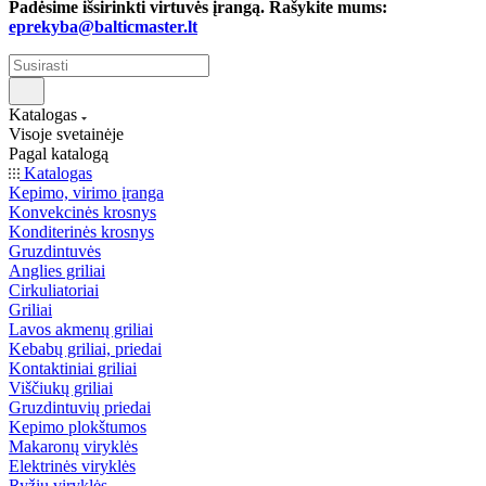
Padėsime išsirinkti virtuvės įrangą. Rašykite mums:
eprekyba@balticmaster.lt
Katalogas
Visoje svetainėje
Pagal katalogą
Katalogas
Kepimo, virimo įranga
Konvekcinės krosnys
Konditerinės krosnys
Gruzdintuvės
Anglies griliai
Cirkuliatoriai
Griliai
Lavos akmenų griliai
Kebabų griliai, priedai
Kontaktiniai griliai
Viščiukų griliai
Gruzdintuvių priedai
Kepimo plokštumos
Makaronų viryklės
Elektrinės viryklės
Ryžių viryklės