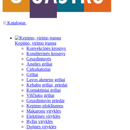
Katalogas
Kepimo, virimo įranga
Konvekcinės krosnys
Konditerinės krosnys
Gruzdintuvės
Anglies griliai
Cirkuliatoriai
Griliai
Lavos akmenų griliai
Kebabų griliai, priedai
Kontaktiniai griliai
Viščiukų griliai
Gruzdintuvių priedai
Kepimo plokštumos
Makaronų viryklės
Elektrinės viryklės
Ryžių viryklės
Dujinės viryklės