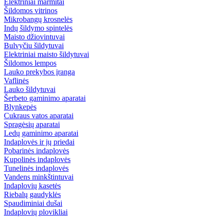
Elektriniai marmitai
Šildomos vitrinos
Mikrobangų krosnelės
Indų šildymo spintelės
Maisto džiovintuvai
Bulvyčiu šildytuvai
Elektriniai maisto šildytuvai
Šildomos lempos
Lauko prekybos įranga
Vaflinės
Lauko šildytuvai
Šerbeto gaminimo aparatai
Blynkepės
Cukraus vatos aparatai
Spragėsių aparatai
Ledų gaminimo aparatai
Indaplovės ir jų priedai
Pobarinės indaplovės
Kupolinės indaplovės
Tunelinės indaplovės
Vandens minkštintuvai
Indaplovių kasetės
Riebalų gaudyklės
Spaudiminiai dušai
Indaplovių plovikliai