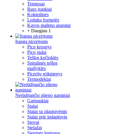
Termosai
Baro įrankiai
Kokteilinės
Ledukų formelės
Kavos malimo aparatai
+ Daugiau 1
Įranga picerijoms
Picų krosnys
Picų stalai
Tešlos kočioklės
Spiralinės tešlos
maišyklės
Picerijų reikmenys
Termodėklai
Nerūdijančio plieno gaminiai
Gartraukiai
Stalai
Stalai su plautuvėmis
Stalai prie indaplovių
Stovai
Stelažai
Sieninės lentynos