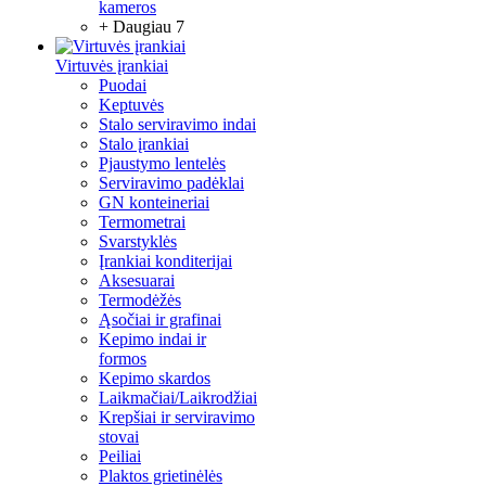
kameros
+ Daugiau 7
Virtuvės įrankiai
Puodai
Keptuvės
Stalo serviravimo indai
Stalo įrankiai
Pjaustymo lentelės
Serviravimo padėklai
GN konteineriai
Termometrai
Svarstyklės
Įrankiai konditerijai
Aksesuarai
Termodėžės
Ąsočiai ir grafinai
Kepimo indai ir
formos
Kepimo skardos
Laikmačiai/Laikrodžiai
Krepšiai ir serviravimo
stovai
Peiliai
Plaktos grietinėlės