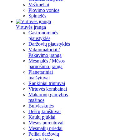
Vežimėliai
Plovimo vonios
Spintelės
Virtuvės įranga
Gastronominės
pjaustyklės
Daržovių pjaustyklės
Vakuumatoriai /
Pakavimo įranga
Mėsmalės / Mėsos
paruošimo įranga
Planetariniai
maišytuvai
Rankiniai trintuvai
Virtuvės kombainai
Makaronų gamybos
mašinos
Bulviaskutės
Dešrų kimštuvai
Kaulų pjūklai
Mėsos purentuvai
Mėsmalių priedai
Peiliai daržovių
pjaustyklėms