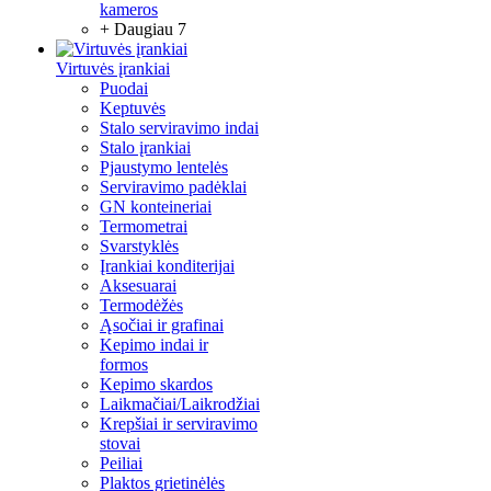
kameros
+ Daugiau 7
Virtuvės įrankiai
Puodai
Keptuvės
Stalo serviravimo indai
Stalo įrankiai
Pjaustymo lentelės
Serviravimo padėklai
GN konteineriai
Termometrai
Svarstyklės
Įrankiai konditerijai
Aksesuarai
Termodėžės
Ąsočiai ir grafinai
Kepimo indai ir
formos
Kepimo skardos
Laikmačiai/Laikrodžiai
Krepšiai ir serviravimo
stovai
Peiliai
Plaktos grietinėlės