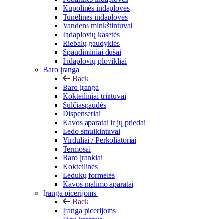
Kupolinės indaplovės
Tunelinės indaplovės
Vandens minkštintuvai
Indaplovių kasetės
Riebalų gaudyklės
Spaudiminiai dušai
Indaplovių plovikliai
Baro įranga
Back
Baro įranga
Kokteiliniai trintuvai
Sulčiaspaudės
Dispenseriai
Kavos aparatai ir jų priedai
Ledo smulkintuvai
Virduliai / Perkoliatoriai
Termosai
Baro įrankiai
Kokteilinės
Ledukų formelės
Kavos malimo aparatai
Įranga picerijoms
Back
Įranga picerijoms