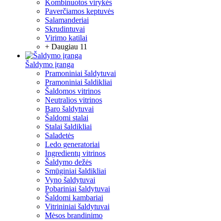
Kombinuotos virykės
Paverčiamos keptuvės
Salamanderiai
Skrudintuvai
Virimo katilai
+ Daugiau 11
Šaldymo įranga
Pramoniniai šaldytuvai
Pramoniniai šaldikliai
Šaldomos vitrinos
Neutralios vitrinos
Baro šaldytuvai
Šaldomi stalai
Stalai šaldikliai
Saladetės
Ledo generatoriai
Ingredientų vitrinos
Šaldymo dežės
Smūginiai šaldikliai
Vyno šaldytuvai
Pobariniai šaldytuvai
Šaldomi kambariai
Vitrininiai šaldytuvai
Mėsos brandinimo