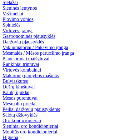
Stelažai
Sieninės lentynos
Vežimėliai
Plovimo vonios
Spintelės
Virtuvės įranga
Gastronominės pjaustyklės
Daržovių pjaustyklės
Vakuumatoriai / Pakavimo įranga
Mėsmalės / Mėsos paruošimo įranga
Planetariniai maišytuvai
Rankiniai trintuvai
Virtuvės kombainai
Makaronų gamybos mašinos
Bulviaskutės
Dešrų kimštuvai
Kaulų pjūklai
Mėsos purentuvai
Mėsmalių priedai
Peiliai daržovių pjaustyklėms
Salotų džiovyklės
Oro kondicionieriai
Sieniniai oro kondicionieriai
Mobilūs oro kondicionieriai
Higiena