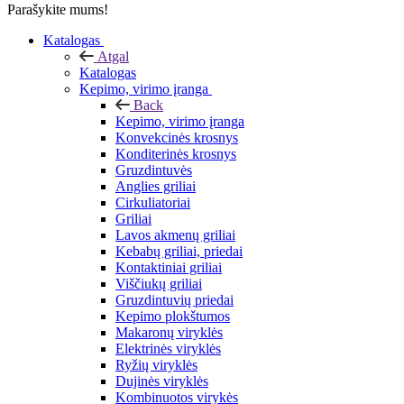
Parašykite mums!
Katalogas
Atgal
Katalogas
Kepimo, virimo įranga
Back
Kepimo, virimo įranga
Konvekcinės krosnys
Konditerinės krosnys
Gruzdintuvės
Anglies griliai
Cirkuliatoriai
Griliai
Lavos akmenų griliai
Kebabų griliai, priedai
Kontaktiniai griliai
Viščiukų griliai
Gruzdintuvių priedai
Kepimo plokštumos
Makaronų viryklės
Elektrinės viryklės
Ryžių viryklės
Dujinės viryklės
Kombinuotos virykės