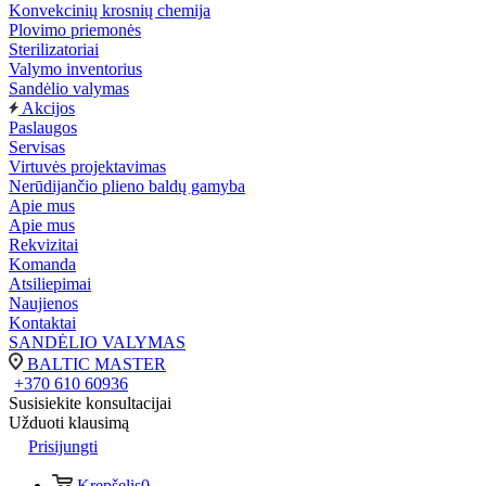
Konvekcinių krosnių chemija
Plovimo priemonės
Sterilizatoriai
Valymo inventorius
Sandėlio valymas
Akcijos
Paslaugos
Servisas
Virtuvės projektavimas
Nerūdijančio plieno baldų gamyba
Apie mus
Apie mus
Rekvizitai
Komanda
Atsiliepimai
Naujienos
Kontaktai
SANDĖLIO VALYMAS
BALTIC MASTER
+370 610 60936
Susisiekite konsultacijai
Užduoti klausimą
Prisijungti
Krepšelis
0