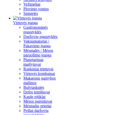
Vežimėliai
Plovimo vonios
Spintelės
Virtuvės įranga
Gastronominės
pjaustyklės
Daržovių pjaustyklės
Vakuumatoriai /
Pakavimo įranga
Mėsmalės / Mėsos
paruošimo įranga
Planetariniai
maišytuvai
Rankiniai trintuvai
Virtuvės kombainai
Makaronų gamybos
mašinos
Bulviaskutės
Dešrų kimštuvai
Kaulų pjūklai
Mėsos purentuvai
Mėsmalių priedai
Peiliai daržovių