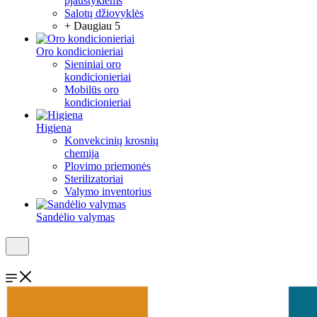
pjaustyklėms
Salotų džiovyklės
+ Daugiau 5
Oro kondicionieriai
Sieniniai oro
kondicionieriai
Mobilūs oro
kondicionieriai
Higiena
Konvekcinių krosnių
chemija
Plovimo priemonės
Sterilizatoriai
Valymo inventorius
Sandėlio valymas