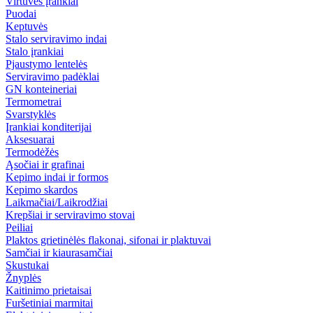
Virtuvės įrankiai
Puodai
Keptuvės
Stalo serviravimo indai
Stalo įrankiai
Pjaustymo lentelės
Serviravimo padėklai
GN konteineriai
Termometrai
Svarstyklės
Įrankiai konditerijai
Aksesuarai
Termodėžės
Ąsočiai ir grafinai
Kepimo indai ir formos
Kepimo skardos
Laikmačiai/Laikrodžiai
Krepšiai ir serviravimo stovai
Peiliai
Plaktos grietinėlės flakonai, sifonai ir plaktuvai
Samčiai ir kiaurasamčiai
Skustukai
Žnyplės
Kaitinimo prietaisai
Furšetiniai marmitai