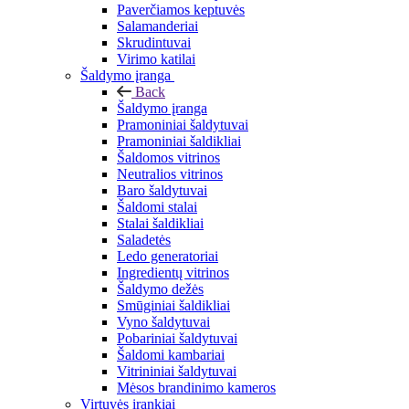
Paverčiamos keptuvės
Salamanderiai
Skrudintuvai
Virimo katilai
Šaldymo įranga
Back
Šaldymo įranga
Pramoniniai šaldytuvai
Pramoniniai šaldikliai
Šaldomos vitrinos
Neutralios vitrinos
Baro šaldytuvai
Šaldomi stalai
Stalai šaldikliai
Saladetės
Ledo generatoriai
Ingredientų vitrinos
Šaldymo dežės
Smūginiai šaldikliai
Vyno šaldytuvai
Pobariniai šaldytuvai
Šaldomi kambariai
Vitrininiai šaldytuvai
Mėsos brandinimo kameros
Virtuvės įrankiai