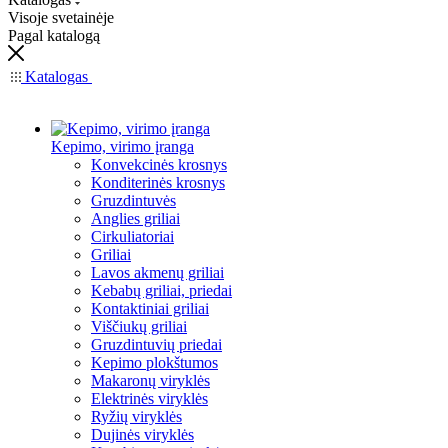
Visoje svetainėje
Pagal katalogą
Katalogas
Kepimo, virimo įranga
Konvekcinės krosnys
Konditerinės krosnys
Gruzdintuvės
Anglies griliai
Cirkuliatoriai
Griliai
Lavos akmenų griliai
Kebabų griliai, priedai
Kontaktiniai griliai
Viščiukų griliai
Gruzdintuvių priedai
Kepimo plokštumos
Makaronų viryklės
Elektrinės viryklės
Ryžių viryklės
Dujinės viryklės