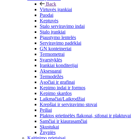
Back
Virtuvės įrankiai
Puodai
Keptuvės
Stalo serviravimo indai
Stalo įrankiai
Pjaustymo lentelės
Serviravimo padėklai
GN konteineriai
Termometrai
Svarstyklės
Įrankiai konditerijai
Aksesuarai
Termodėžės
Ąsočiai ir grafinai
Kepimo indai ir formos
Kepimo skardos
Laikmačiai/Laikrodžiai
Krepšiai ir serviravimo stovai
Peiliai
Plaktos grietinėlės flakonai, sifonai ir plaktuvai
Samčiai ir kiaurasamčiai
Skustukai
Žnyplės
Kaitinimo prietaisai