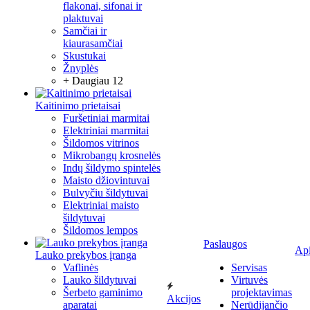
flakonai, sifonai ir
plaktuvai
Samčiai ir
kiaurasamčiai
Skustukai
Žnyplės
+ Daugiau 12
Kaitinimo prietaisai
Furšetiniai marmitai
Elektriniai marmitai
Šildomos vitrinos
Mikrobangų krosnelės
Indų šildymo spintelės
Maisto džiovintuvai
Bulvyčiu šildytuvai
Elektriniai maisto
šildytuvai
Šildomos lempos
Paslaugos
Ap
Lauko prekybos įranga
Vaflinės
Servisas
Lauko šildytuvai
Virtuvės
Šerbeto gaminimo
projektavimas
Akcijos
aparatai
Nerūdijančio