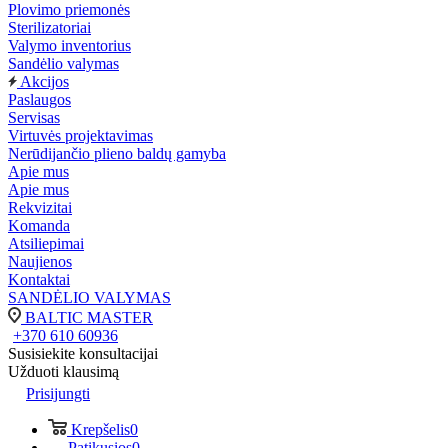
Plovimo priemonės
Sterilizatoriai
Valymo inventorius
Sandėlio valymas
Akcijos
Paslaugos
Servisas
Virtuvės projektavimas
Nerūdijančio plieno baldų gamyba
Apie mus
Apie mus
Rekvizitai
Komanda
Atsiliepimai
Naujienos
Kontaktai
SANDĖLIO VALYMAS
BALTIC MASTER
+370 610 60936
Susisiekite konsultacijai
Užduoti klausimą
Prisijungti
Krepšelis
0
Patikusios
0