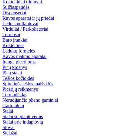
Kokteiliniai trintuvai
Sulčiaspaudės
Dispenseriai
Kavos aparatai ir jų priedai
Ledo smulkintuvai
Virduliai / Perkoliatoriai
Termosai
Baro įrankiai
Kokteilinės
Ledukų formelės
Kavos malimo aparatai
Įranga picerijoms
Picų krosnys
Picų stalai
Tešlos kočioklės
Spiralinės tešlos maišyklės
Picerijų reikmenys
Termodėklai
Nerūdijančio plieno gaminiai
Gartraukiai
Stalai
Stalai su plautuvėmis
Stalai prie indaplovių
Stovai
Stelažai