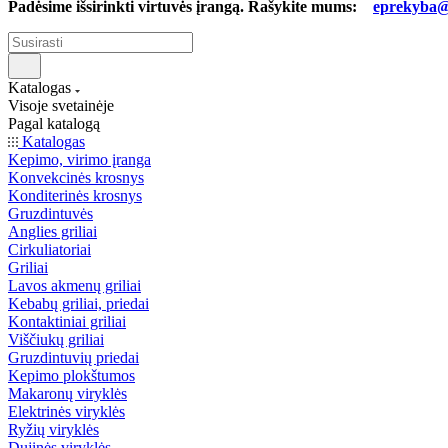
Padėsime išsirinkti virtuvės įrangą. Rašykite mums:
eprekyba@b
Katalogas
Visoje svetainėje
Pagal katalogą
Katalogas
Kepimo, virimo įranga
Konvekcinės krosnys
Konditerinės krosnys
Gruzdintuvės
Anglies griliai
Cirkuliatoriai
Griliai
Lavos akmenų griliai
Kebabų griliai, priedai
Kontaktiniai griliai
Viščiukų griliai
Gruzdintuvių priedai
Kepimo plokštumos
Makaronų viryklės
Elektrinės viryklės
Ryžių viryklės
Dujinės viryklės