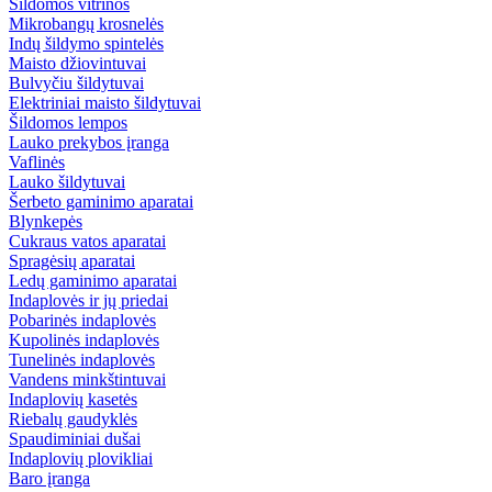
Šildomos vitrinos
Mikrobangų krosnelės
Indų šildymo spintelės
Maisto džiovintuvai
Bulvyčiu šildytuvai
Elektriniai maisto šildytuvai
Šildomos lempos
Lauko prekybos įranga
Vaflinės
Lauko šildytuvai
Šerbeto gaminimo aparatai
Blynkepės
Cukraus vatos aparatai
Spragėsių aparatai
Ledų gaminimo aparatai
Indaplovės ir jų priedai
Pobarinės indaplovės
Kupolinės indaplovės
Tunelinės indaplovės
Vandens minkštintuvai
Indaplovių kasetės
Riebalų gaudyklės
Spaudiminiai dušai
Indaplovių plovikliai
Baro įranga