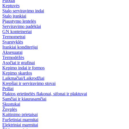
Puodai
Keptuvės
Stalo serviravimo indai
Stalo įrankiai
Pjaustymo lentelės
Serviravimo padėklai
GN konteineriai
Termometrai
Svarstyklės
Įrankiai konditerijai
Aksesuarai
Termodėžės
Ąsočiai ir grafinai
Kepimo indai ir formos
Kepimo skardos
Laikmačiai/Laikrodžiai
Krepšiai ir serviravimo stovai
Peiliai
Plaktos grietinėlės flakonai, sifonai ir plaktuvai
Samčiai ir kiaurasamčiai
Skustukai
Žnyplės
Kaitinimo prietaisai
Furšetiniai marmitai
Elektriniai marmitai