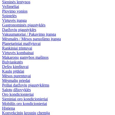
Sieninės lentynos
Vežimėliai
Plovimo vonios
Spintelės
Virtuvės įranga
Gastronominės pjaustyklės
Daržovių pjaustyklės
Vakuumatoriai / Pakavimo įranga
Mėsmalės / Mėsos paruošimo įranga
Planetariniai maišytuvai
Rankiniai trintuvai
Virtuvės kombainai
Makaronų gamybos mašinos
Bulviaskutės
Dešrų kimštuvai
Kaulų pjūklai
Mėsos purentuvai
Mėsmalių priedai
Peiliai daržovių pjaustyklėms
Salotų džiovyklės
Oro kondicionieriai
Sieniniai oro kondicionieriai
Mobilūs oro kondicionieriai
Higiena
Konvekcinių krosnių chemija