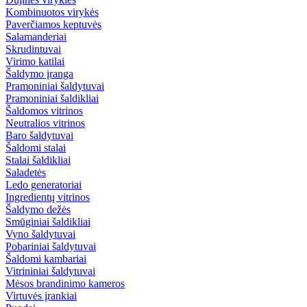
Kombinuotos virykės
Paverčiamos keptuvės
Salamanderiai
Skrudintuvai
Virimo katilai
Šaldymo įranga
Pramoniniai šaldytuvai
Pramoniniai šaldikliai
Šaldomos vitrinos
Neutralios vitrinos
Baro šaldytuvai
Šaldomi stalai
Stalai šaldikliai
Saladetės
Ledo generatoriai
Ingredientų vitrinos
Šaldymo dežės
Smūginiai šaldikliai
Vyno šaldytuvai
Pobariniai šaldytuvai
Šaldomi kambariai
Vitrininiai šaldytuvai
Mėsos brandinimo kameros
Virtuvės įrankiai