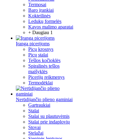
Termosai
Baro įrankiai
Kokteilinės
Ledukų formelės
Kavos malimo aparatai
+ Daugiau 1
Įranga picerijoms
Picų krosnys
Picų stalai
Tešlos kočioklės
Spiralinės tešlos
maišyklės
Picerijų reikmenys
Termodėklai
Nerūdijančio plieno gaminiai
Gartraukiai
Stalai
Stalai su plautuvėmis
Stalai prie indaplovių
Stovai
Stelažai
Sieninės lentynos