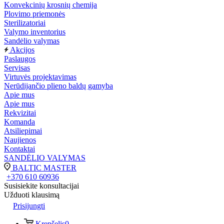
Konvekcinių krosnių chemija
Plovimo priemonės
Sterilizatoriai
Valymo inventorius
Sandėlio valymas
Akcijos
Paslaugos
Servisas
Virtuvės projektavimas
Nerūdijančio plieno baldų gamyba
Apie mus
Apie mus
Rekvizitai
Komanda
Atsiliepimai
Naujienos
Kontaktai
SANDĖLIO VALYMAS
BALTIC MASTER
+370 610 60936
Susisiekite konsultacijai
Užduoti klausimą
Prisijungti
Krepšelis
0