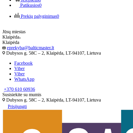
Patikusios
0
Prekių palyginimas
0
Jūsų miestas
Klaipėda
Klaipėda
eprekyba@balticmaster.lt
Dubysos g. 58C – 2, Klaipėda, LT-94107, Lietuva
Facebook
Viber
Viber
WhatsApp
+370 610 60936
Susisiekite su mumis
Dubysos g. 58C – 2, Klaipėda, LT-94107, Lietuva
Prisijungti