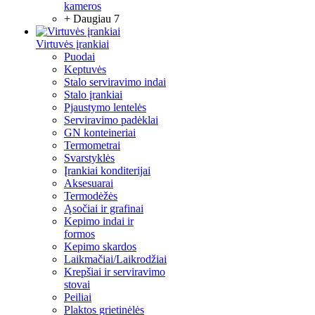
kameros
+ Daugiau 7
Virtuvės įrankiai
Puodai
Keptuvės
Stalo serviravimo indai
Stalo įrankiai
Pjaustymo lentelės
Serviravimo padėklai
GN konteineriai
Termometrai
Svarstyklės
Įrankiai konditerijai
Aksesuarai
Termodėžės
Ąsočiai ir grafinai
Kepimo indai ir
formos
Kepimo skardos
Laikmačiai/Laikrodžiai
Krepšiai ir serviravimo
stovai
Peiliai
Plaktos grietinėlės