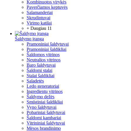
Kombinuotos virykės
Paverčiamos keptuvės
Salamanderiai
Skrudintuvai
Virimo katilai
+ Daugiau 11
Šaldymo įranga
Pramoniniai šaldytuvai
Pramoniniai šaldikliai
Šaldomos vitrinos
Neutralios vitrinos
Baro šaldytuvai
Šaldomi stalai
Stalai šaldikliai
Saladetės
Ledo generatoriai
Ingredientų vitrinos
Šaldymo dežės
Smūginiai šaldikliai
Vyno šaldytuvai
Pobariniai šaldytuvai
Šaldomi kambariai
Vitrininiai šaldytuvai
Mėsos brandinimo