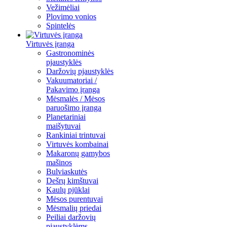
Vežimėliai
Plovimo vonios
Spintelės
Virtuvės įranga
Gastronominės
pjaustyklės
Daržovių pjaustyklės
Vakuumatoriai /
Pakavimo įranga
Mėsmalės / Mėsos
paruošimo įranga
Planetariniai
maišytuvai
Rankiniai trintuvai
Virtuvės kombainai
Makaronų gamybos
mašinos
Bulviaskutės
Dešrų kimštuvai
Kaulų pjūklai
Mėsos purentuvai
Mėsmalių priedai
Peiliai daržovių
pjaustyklėms