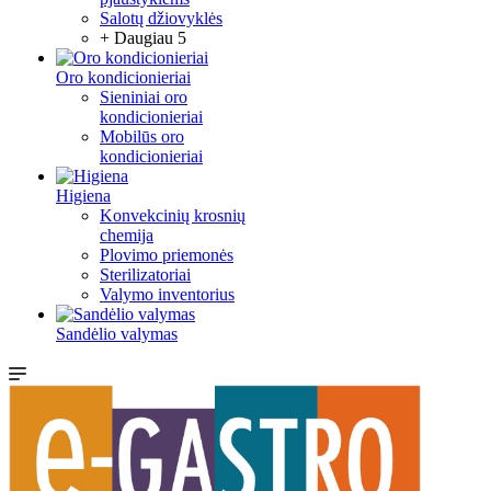
Salotų džiovyklės
+ Daugiau 5
Oro kondicionieriai
Sieniniai oro
kondicionieriai
Mobilūs oro
kondicionieriai
Higiena
Konvekcinių krosnių
chemija
Plovimo priemonės
Sterilizatoriai
Valymo inventorius
Sandėlio valymas