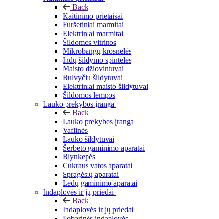
Back
Kaitinimo prietaisai
Furšetiniai marmitai
Elektriniai marmitai
Šildomos vitrinos
Mikrobangų krosnelės
Indų šildymo spintelės
Maisto džiovintuvai
Bulvyčiu šildytuvai
Elektriniai maisto šildytuvai
Šildomos lempos
Lauko prekybos įranga
Back
Lauko prekybos įranga
Vaflinės
Lauko šildytuvai
Šerbeto gaminimo aparatai
Blynkepės
Cukraus vatos aparatai
Spragėsių aparatai
Ledų gaminimo aparatai
Indaplovės ir jų priedai
Back
Indaplovės ir jų priedai
Pobarinės indaplovės