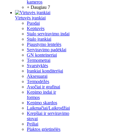
kameros
+ Daugiau 7
Virtuvės įrankiai
Puodai
Keptuvės
Stalo serviravimo indai
Stalo įrankiai
Pjaustymo lentelės
Serviravimo padėklai
GN konteineriai
Termometrai
Svarstyklės
Įrankiai konditerijai
Aksesuarai
Termodėžės
Ąsočiai ir grafinai
Kepimo indai ir
formos
Kepimo skardos
Laikmačiai/Laikrodžiai
Krepšiai ir serviravimo
stovai
Peiliai
Plaktos grietinėlės