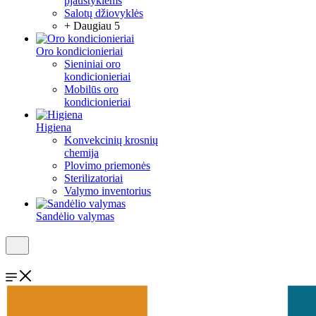
pjaustyklėms
Salotų džiovyklės
+ Daugiau 5
Oro kondicionieriai
Sieniniai oro
kondicionieriai
Mobilūs oro
kondicionieriai
Higiena
Konvekcinių krosnių
chemija
Plovimo priemonės
Sterilizatoriai
Valymo inventorius
Sandėlio valymas