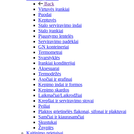
Back
Virtuvės įrankiai
Puodai
Keptuvės
Stalo serviravimo indai
Stalo įrankiai
Pjaustymo lentelės
Serviravimo padėklai
GN konteineriai
Termometrai
Svarstyklės
Įrankiai konditerijai
Aksesuarai
Termodėžės
Ąsočiai ir grafinai
Kepimo indai ir formos
Kepimo skardos
Laikmačiai/Laikrodžiai
Krepšiai ir serviravimo stovai
Peiliai
Plaktos grietinėlės flakonai, sifonai ir plaktuvai
Samčiai ir kiaurasamčiai
Skustukai
Žnyplės
Kaitinimo prietaisai