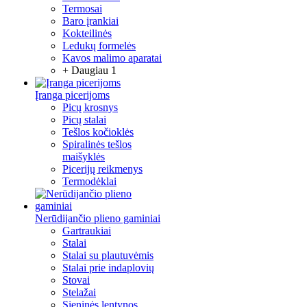
Termosai
Baro įrankiai
Kokteilinės
Ledukų formelės
Kavos malimo aparatai
+ Daugiau 1
Įranga picerijoms
Picų krosnys
Picų stalai
Tešlos kočioklės
Spiralinės tešlos
maišyklės
Picerijų reikmenys
Termodėklai
Nerūdijančio plieno gaminiai
Gartraukiai
Stalai
Stalai su plautuvėmis
Stalai prie indaplovių
Stovai
Stelažai
Sieninės lentynos