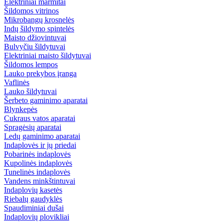
Elektriniai marmitai
Šildomos vitrinos
Mikrobangų krosnelės
Indų šildymo spintelės
Maisto džiovintuvai
Bulvyčiu šildytuvai
Elektriniai maisto šildytuvai
Šildomos lempos
Lauko prekybos įranga
Vaflinės
Lauko šildytuvai
Šerbeto gaminimo aparatai
Blynkepės
Cukraus vatos aparatai
Spragėsių aparatai
Ledų gaminimo aparatai
Indaplovės ir jų priedai
Pobarinės indaplovės
Kupolinės indaplovės
Tunelinės indaplovės
Vandens minkštintuvai
Indaplovių kasetės
Riebalų gaudyklės
Spaudiminiai dušai
Indaplovių plovikliai