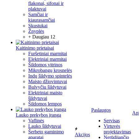
flakonai, sifonai ir
plaktuvai
Samčiai ir
kiaurasamčiai
Skustukai
Žnyplės
+ Daugiau 12
Kaitinimo prietaisai
Furšetiniai marmitai
Elektriniai marmitai
Šildomos vitrinos
Mikrobangų krosnelės
Indų šildymo spintelės
Maisto džiovintuvai
Bulvyčiu šildytuvai
Elektriniai maisto
šildytuvai
Šildomos lempos
Paslaugos
Ap
Lauko prekybos įranga
Vaflinės
Servisas
Lauko šildytuvai
Virtuvės
Šerbeto gaminimo
projektavimas
Akcijos
aparatai
Nerūdijančio