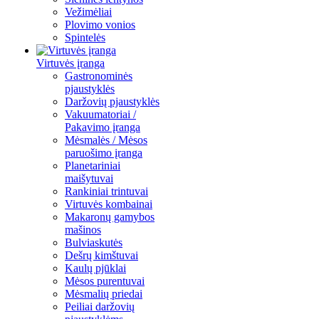
Vežimėliai
Plovimo vonios
Spintelės
Virtuvės įranga
Gastronominės
pjaustyklės
Daržovių pjaustyklės
Vakuumatoriai /
Pakavimo įranga
Mėsmalės / Mėsos
paruošimo įranga
Planetariniai
maišytuvai
Rankiniai trintuvai
Virtuvės kombainai
Makaronų gamybos
mašinos
Bulviaskutės
Dešrų kimštuvai
Kaulų pjūklai
Mėsos purentuvai
Mėsmalių priedai
Peiliai daržovių