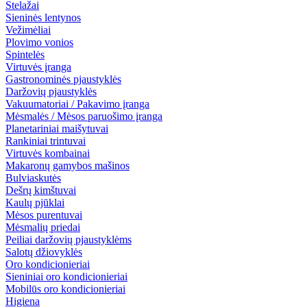
Stelažai
Sieninės lentynos
Vežimėliai
Plovimo vonios
Spintelės
Virtuvės įranga
Gastronominės pjaustyklės
Daržovių pjaustyklės
Vakuumatoriai / Pakavimo įranga
Mėsmalės / Mėsos paruošimo įranga
Planetariniai maišytuvai
Rankiniai trintuvai
Virtuvės kombainai
Makaronų gamybos mašinos
Bulviaskutės
Dešrų kimštuvai
Kaulų pjūklai
Mėsos purentuvai
Mėsmalių priedai
Peiliai daržovių pjaustyklėms
Salotų džiovyklės
Oro kondicionieriai
Sieniniai oro kondicionieriai
Mobilūs oro kondicionieriai
Higiena