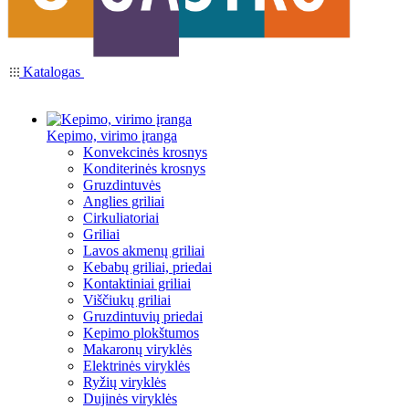
Katalogas
Kepimo, virimo įranga
Konvekcinės krosnys
Konditerinės krosnys
Gruzdintuvės
Anglies griliai
Cirkuliatoriai
Griliai
Lavos akmenų griliai
Kebabų griliai, priedai
Kontaktiniai griliai
Viščiukų griliai
Gruzdintuvių priedai
Kepimo plokštumos
Makaronų viryklės
Elektrinės viryklės
Ryžių viryklės
Dujinės viryklės