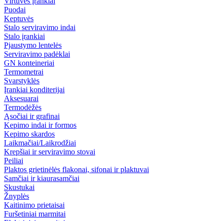
Virtuvės įrankiai
Puodai
Keptuvės
Stalo serviravimo indai
Stalo įrankiai
Pjaustymo lentelės
Serviravimo padėklai
GN konteineriai
Termometrai
Svarstyklės
Įrankiai konditerijai
Aksesuarai
Termodėžės
Ąsočiai ir grafinai
Kepimo indai ir formos
Kepimo skardos
Laikmačiai/Laikrodžiai
Krepšiai ir serviravimo stovai
Peiliai
Plaktos grietinėlės flakonai, sifonai ir plaktuvai
Samčiai ir kiaurasamčiai
Skustukai
Žnyplės
Kaitinimo prietaisai
Furšetiniai marmitai