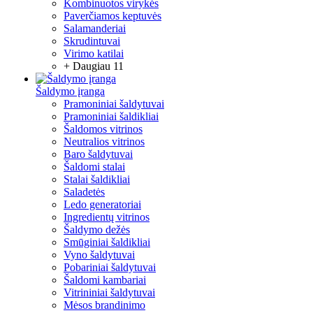
Kombinuotos virykės
Paverčiamos keptuvės
Salamanderiai
Skrudintuvai
Virimo katilai
+ Daugiau 11
Šaldymo įranga
Pramoniniai šaldytuvai
Pramoniniai šaldikliai
Šaldomos vitrinos
Neutralios vitrinos
Baro šaldytuvai
Šaldomi stalai
Stalai šaldikliai
Saladetės
Ledo generatoriai
Ingredientų vitrinos
Šaldymo dežės
Smūginiai šaldikliai
Vyno šaldytuvai
Pobariniai šaldytuvai
Šaldomi kambariai
Vitrininiai šaldytuvai
Mėsos brandinimo