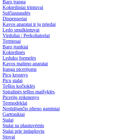
Baro įranga
Kokteiliniai trintuvai
Sulčiaspaudės
Dispenseriai
Kavos aparatai ir jų priedai
Ledo smulkintuvai
Virduliai / Perkoliatoriai
Termosai
Baro įrankiai
Kokteilinės
Ledukų formelės
Kavos malimo aparatai
Įranga picerijoms
Picų krosnys
Picų stalai
Tešlos kočioklės
Spiralinės tešlos maišyklės
Picerijų reikmenys
Termodėklai
Nerūdijančio plieno gaminiai
Gartraukiai
Stalai
Stalai su plautuvėmis
Stalai prie indaplovių
Stovai