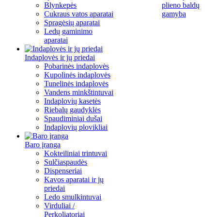
Blynkepės
plieno baldų
Cukraus vatos aparatai
gamyba
Spragėsių aparatai
Ledų gaminimo
aparatai
Indaplovės ir jų priedai
Pobarinės indaplovės
Kupolinės indaplovės
Tunelinės indaplovės
Vandens minkštintuvai
Indaplovių kasetės
Riebalų gaudyklės
Spaudiminiai dušai
Indaplovių plovikliai
Baro įranga
Kokteiliniai trintuvai
Sulčiaspaudės
Dispenseriai
Kavos aparatai ir jų
priedai
Ledo smulkintuvai
Virduliai /
Perkoliatoriai