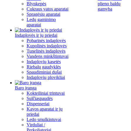
Blynkepės
plieno baldų
Cukraus vatos aparatai
gamyba
Spragėsių aparatai
Ledų gaminimo
aparatai
Indaplovės ir jų priedai
Pobarinės indaplovės
Kupolinės indaplovės
Tunelinės indaplovės
Vandens minkštintuvai
Indaplovių kasetės
Riebalų gaudyklės
Spaudiminiai dušai
Indaplovių plovikliai
Baro įranga
Kokteiliniai trintuvai
Sulčiaspaudės
Dispenseriai
Kavos aparatai ir jų
priedai
Ledo smulkintuvai
Virduliai /
Perkoliatoriai