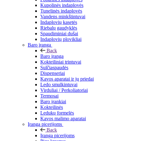
Kupolinės indaplovės
Tunelinės indaplovės
Vandens minkštintuvai
Indaplovių kasetės
Riebalų gaudyklės
Spaudiminiai dušai
Indaplovių plovikliai
Baro įranga
Back
Baro įranga
Kokteiliniai trintuvai
Sulčiaspaudės
Dispenseriai
Kavos aparatai ir jų priedai
Ledo smulkintuvai
Virduliai / Perkoliatoriai
Termosai
Baro įrankiai
Kokteilinės
Ledukų formelės
Kavos malimo aparatai
Įranga picerijoms
Back
Įranga picerijoms