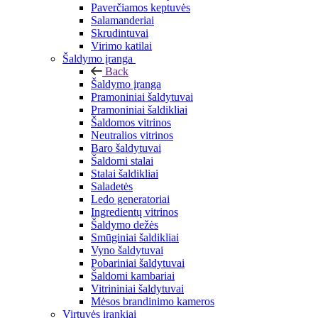
Paverčiamos keptuvės
Salamanderiai
Skrudintuvai
Virimo katilai
Šaldymo įranga
Back
Šaldymo įranga
Pramoniniai šaldytuvai
Pramoniniai šaldikliai
Šaldomos vitrinos
Neutralios vitrinos
Baro šaldytuvai
Šaldomi stalai
Stalai šaldikliai
Saladetės
Ledo generatoriai
Ingredientų vitrinos
Šaldymo dežės
Smūginiai šaldikliai
Vyno šaldytuvai
Pobariniai šaldytuvai
Šaldomi kambariai
Vitrininiai šaldytuvai
Mėsos brandinimo kameros
Virtuvės įrankiai