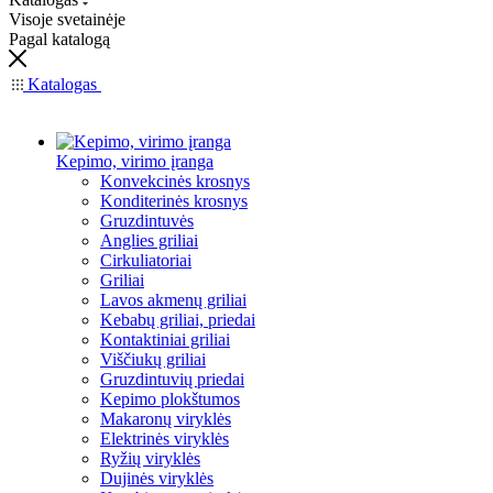
Visoje svetainėje
Pagal katalogą
Katalogas
Kepimo, virimo įranga
Konvekcinės krosnys
Konditerinės krosnys
Gruzdintuvės
Anglies griliai
Cirkuliatoriai
Griliai
Lavos akmenų griliai
Kebabų griliai, priedai
Kontaktiniai griliai
Viščiukų griliai
Gruzdintuvių priedai
Kepimo plokštumos
Makaronų viryklės
Elektrinės viryklės
Ryžių viryklės
Dujinės viryklės