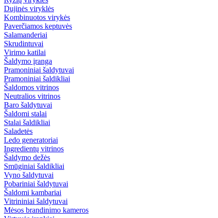
Dujinės viryklės
Kombinuotos virykės
Paverčiamos keptuvės
Salamanderiai
Skrudintuvai
Virimo katilai
Šaldymo įranga
Pramoniniai šaldytuvai
Pramoniniai šaldikliai
Šaldomos vitrinos
Neutralios vitrinos
Baro šaldytuvai
Šaldomi stalai
Stalai šaldikliai
Saladetės
Ledo generatoriai
Ingredientų vitrinos
Šaldymo dežės
Smūginiai šaldikliai
Vyno šaldytuvai
Pobariniai šaldytuvai
Šaldomi kambariai
Vitrininiai šaldytuvai
Mėsos brandinimo kameros