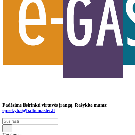
Padėsime išsirinkti virtuvės įrangą. Rašykite mums:
eprekyba@balticmaster.lt
Katalogas