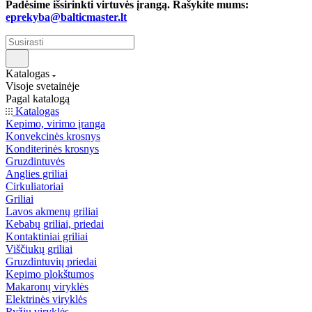
Padėsime išsirinkti virtuvės įrangą. Rašykite mums:
eprekyba@balticmaster.lt
Katalogas
Visoje svetainėje
Pagal katalogą
Katalogas
Kepimo, virimo įranga
Konvekcinės krosnys
Konditerinės krosnys
Gruzdintuvės
Anglies griliai
Cirkuliatoriai
Griliai
Lavos akmenų griliai
Kebabų griliai, priedai
Kontaktiniai griliai
Viščiukų griliai
Gruzdintuvių priedai
Kepimo plokštumos
Makaronų viryklės
Elektrinės viryklės
Ryžių viryklės