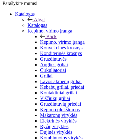
Parašykite mums!
Katalogas
Atgal
Katalogas
Kepimo, virimo įranga
Back
Kepimo, virimo įranga
Konvekcinės krosnys
Konditerinės krosnys
Gruzdintuvės
Anglies griliai
Cirkuliatoriai
Griliai
Lavos akmenų griliai
Kebabų griliai, priedai
Kontaktiniai griliai
Viščiukų griliai
Gruzdintuvių priedai
Kepimo plokštumos
Makaronų viryklės
Elektrinės viryklės
Ryžių viryklės
Dujinės viryklės
Kombinuotos virykės