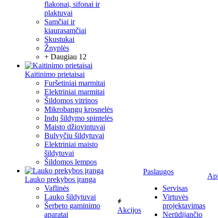
flakonai, sifonai ir
plaktuvai
Samčiai ir
kiaurasamčiai
Skustukai
Žnyplės
+ Daugiau 12
Kaitinimo prietaisai
Furšetiniai marmitai
Elektriniai marmitai
Šildomos vitrinos
Mikrobangų krosnelės
Indų šildymo spintelės
Maisto džiovintuvai
Bulvyčiu šildytuvai
Elektriniai maisto
šildytuvai
Šildomos lempos
Paslaugos
Ap
Lauko prekybos įranga
Vaflinės
Servisas
Lauko šildytuvai
Virtuvės
Šerbeto gaminimo
projektavimas
Akcijos
aparatai
Nerūdijančio