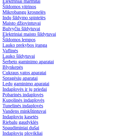
Elektriniai marmitai
Šildomos vitrinos
Mikrobangų krosnelės
Indų šildymo spintelės
Maisto džiovintuvai
Bulvyčiu šildytuvai
Elektriniai maisto šildytuvai
Šildomos lempos
Lauko prekybos įranga
Vaflinės
Lauko šildytuvai
Šerbeto gaminimo aparatai
Blynkepės
Cukraus vatos aparatai
Spragėsių aparatai
Ledų gaminimo aparatai
Indaplovės ir jų priedai
Pobarinės indaplovės
Kupolinės indaplovės
Tunelinės indaplovės
Vandens minkštintuvai
Indaplovių kasetės
Riebalų gaudyklės
Spaudiminiai dušai
Indaplovių plovikliai