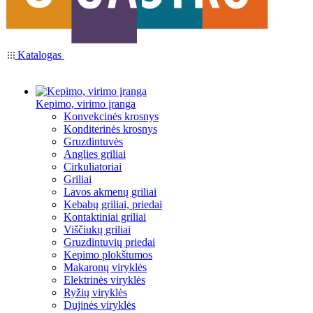
Katalogas
Kepimo, virimo įranga
Konvekcinės krosnys
Konditerinės krosnys
Gruzdintuvės
Anglies griliai
Cirkuliatoriai
Griliai
Lavos akmenų griliai
Kebabų griliai, priedai
Kontaktiniai griliai
Viščiukų griliai
Gruzdintuvių priedai
Kepimo plokštumos
Makaronų viryklės
Elektrinės viryklės
Ryžių viryklės
Dujinės viryklės