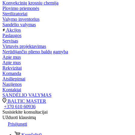
Konvekcinių krosnių chemija
Plovimo priemonės
Sterilizatoriai
Valymo inventorius
Sandėlio valymas
Akcijos
Paslaugos
Servisas
Virtuvės projektavimas
Nerūdijančio plieno baldų gamyba
Apie mus
Apie mus
Rekvizitai
Komanda
Atsiliepimai
Naujienos
Kontaktai
SANDĖLIO VALYMAS
BALTIC MASTER
+370 610 60936
Susisiekite konsultacijai
Užduoti klausimą
Prisijungti
Krepšelis
0