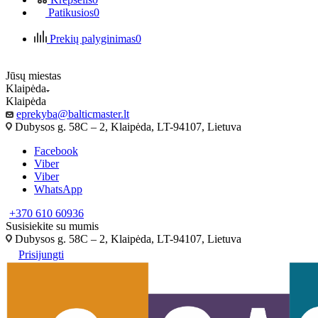
Patikusios
0
Prekių palyginimas
0
Jūsų miestas
Klaipėda
Klaipėda
eprekyba@balticmaster.lt
Dubysos g. 58C – 2, Klaipėda, LT-94107, Lietuva
Facebook
Viber
Viber
WhatsApp
+370 610 60936
Susisiekite su mumis
Dubysos g. 58C – 2, Klaipėda, LT-94107, Lietuva
Prisijungti