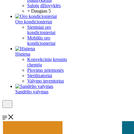
pjaustyklėms
Salotų džiovyklės
+ Daugiau 5
Oro kondicionieriai
Sieniniai oro
kondicionieriai
Mobilūs oro
kondicionieriai
Higiena
Konvekcinių krosnių
chemija
Plovimo priemonės
Sterilizatoriai
Valymo inventorius
Sandėlio valymas