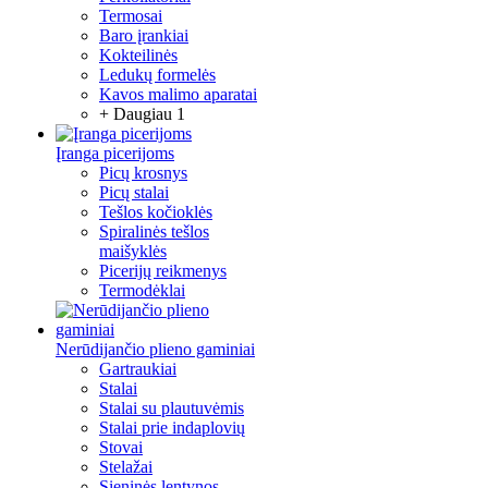
Termosai
Baro įrankiai
Kokteilinės
Ledukų formelės
Kavos malimo aparatai
+ Daugiau 1
Įranga picerijoms
Picų krosnys
Picų stalai
Tešlos kočioklės
Spiralinės tešlos
maišyklės
Picerijų reikmenys
Termodėklai
Nerūdijančio plieno gaminiai
Gartraukiai
Stalai
Stalai su plautuvėmis
Stalai prie indaplovių
Stovai
Stelažai
Sieninės lentynos