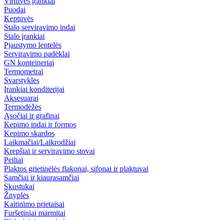
Virtuvės įrankiai
Puodai
Keptuvės
Stalo serviravimo indai
Stalo įrankiai
Pjaustymo lentelės
Serviravimo padėklai
GN konteineriai
Termometrai
Svarstyklės
Įrankiai konditerijai
Aksesuarai
Termodėžės
Ąsočiai ir grafinai
Kepimo indai ir formos
Kepimo skardos
Laikmačiai/Laikrodžiai
Krepšiai ir serviravimo stovai
Peiliai
Plaktos grietinėlės flakonai, sifonai ir plaktuvai
Samčiai ir kiaurasamčiai
Skustukai
Žnyplės
Kaitinimo prietaisai
Furšetiniai marmitai