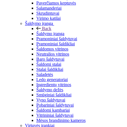
Paverčiamos keptuvės
Salamanderiai
Skrudintuvai
Virimo katilai
Šaldymo įranga
Back
Šaldymo įranga
Pramoniniai šaldytuvai
Pramoniniai šaldikliai
Šaldomos vitrinos
Neutralios vitrinos
Baro šaldytuvai
Šaldomi stalai
Stalai šaldikliai
Saladetės
Ledo generatoriai
Ingredientų vitrinos
Šaldymo dežės
Smūginiai šaldikliai
Vyno šaldytuvai
Pobariniai šaldytuvai
Šaldomi kambariai
Vitrininiai šaldytuvai
Mėsos brandinimo kameros
Virtuvės įrankiai