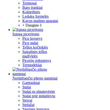
Termosai
Baro įrankiai
Kokteilinės
Ledukų formelės
Kavos malimo aparatai
+ Daugiau 1
Įranga picerijoms
Picų krosnys
Picų stalai
Tešlos kočioklės
Spiralinės tešlos
maišyklės
Picerijų reikmenys
Termodėklai
Nerūdijančio plieno gaminiai
Gartraukiai
Stalai
Stalai su plautuvėmis
Stalai prie indaplovių
Stovai
Stelažai
Sieninės lentynos