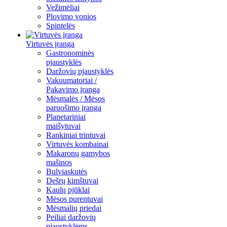
Vežimėliai
Plovimo vonios
Spintelės
Virtuvės įranga
Gastronominės
pjaustyklės
Daržovių pjaustyklės
Vakuumatoriai /
Pakavimo įranga
Mėsmalės / Mėsos
paruošimo įranga
Planetariniai
maišytuvai
Rankiniai trintuvai
Virtuvės kombainai
Makaronų gamybos
mašinos
Bulviaskutės
Dešrų kimštuvai
Kaulų pjūklai
Mėsos purentuvai
Mėsmalių priedai
Peiliai daržovių
pjaustyklėms