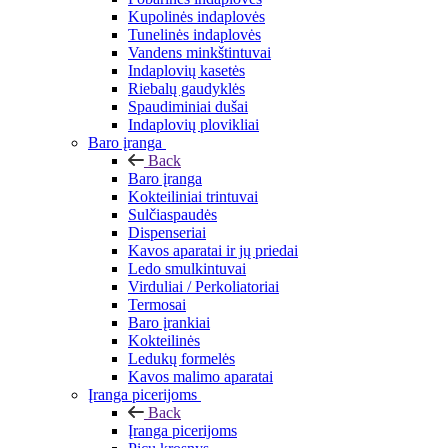
Kupolinės indaplovės
Tunelinės indaplovės
Vandens minkštintuvai
Indaplovių kasetės
Riebalų gaudyklės
Spaudiminiai dušai
Indaplovių plovikliai
Baro įranga
Back
Baro įranga
Kokteiliniai trintuvai
Sulčiaspaudės
Dispenseriai
Kavos aparatai ir jų priedai
Ledo smulkintuvai
Virduliai / Perkoliatoriai
Termosai
Baro įrankiai
Kokteilinės
Ledukų formelės
Kavos malimo aparatai
Įranga picerijoms
Back
Įranga picerijoms