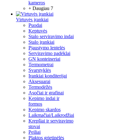
kameros
+ Daugiau 7
Virtuvės įrankiai
Puodai
Keptuvės
Stalo serviravimo indai
Stalo įrankiai
Pjaustymo lentelės
Serviravimo padėklai
GN konteineriai
Termometrai
Svarstyklės
Įrankiai konditerijai
Aksesuarai
Termodėžės
Ąsočiai ir grafinai
Kepimo indai ir
formos
Kepimo skardos
Laikmačiai/Laikrodžiai
Krepšiai ir serviravimo
stovai
Peiliai
Plaktos grietinėlės