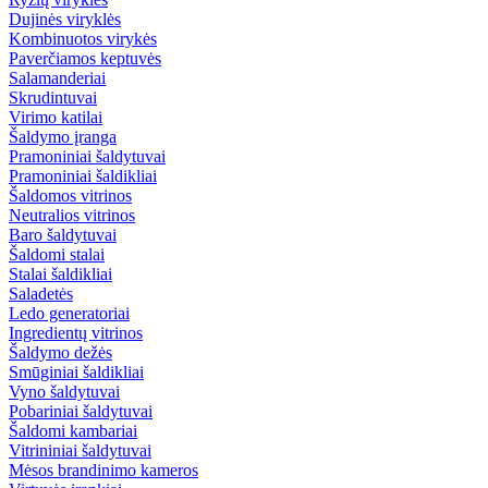
Dujinės viryklės
Kombinuotos virykės
Paverčiamos keptuvės
Salamanderiai
Skrudintuvai
Virimo katilai
Šaldymo įranga
Pramoniniai šaldytuvai
Pramoniniai šaldikliai
Šaldomos vitrinos
Neutralios vitrinos
Baro šaldytuvai
Šaldomi stalai
Stalai šaldikliai
Saladetės
Ledo generatoriai
Ingredientų vitrinos
Šaldymo dežės
Smūginiai šaldikliai
Vyno šaldytuvai
Pobariniai šaldytuvai
Šaldomi kambariai
Vitrininiai šaldytuvai
Mėsos brandinimo kameros