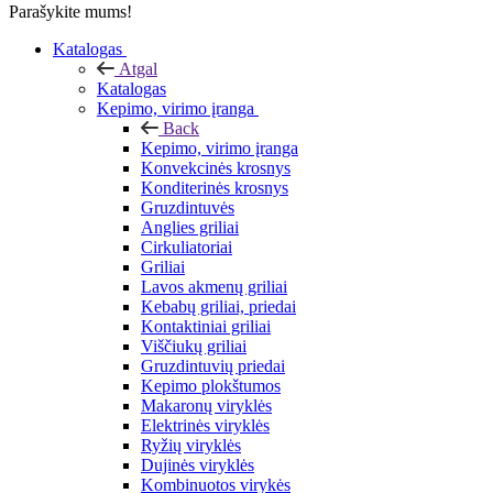
Parašykite mums!
Katalogas
Atgal
Katalogas
Kepimo, virimo įranga
Back
Kepimo, virimo įranga
Konvekcinės krosnys
Konditerinės krosnys
Gruzdintuvės
Anglies griliai
Cirkuliatoriai
Griliai
Lavos akmenų griliai
Kebabų griliai, priedai
Kontaktiniai griliai
Viščiukų griliai
Gruzdintuvių priedai
Kepimo plokštumos
Makaronų viryklės
Elektrinės viryklės
Ryžių viryklės
Dujinės viryklės
Kombinuotos virykės