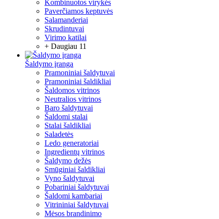
Kombinuotos virykės
Paverčiamos keptuvės
Salamanderiai
Skrudintuvai
Virimo katilai
+ Daugiau 11
Šaldymo įranga
Pramoniniai šaldytuvai
Pramoniniai šaldikliai
Šaldomos vitrinos
Neutralios vitrinos
Baro šaldytuvai
Šaldomi stalai
Stalai šaldikliai
Saladetės
Ledo generatoriai
Ingredientų vitrinos
Šaldymo dežės
Smūginiai šaldikliai
Vyno šaldytuvai
Pobariniai šaldytuvai
Šaldomi kambariai
Vitrininiai šaldytuvai
Mėsos brandinimo