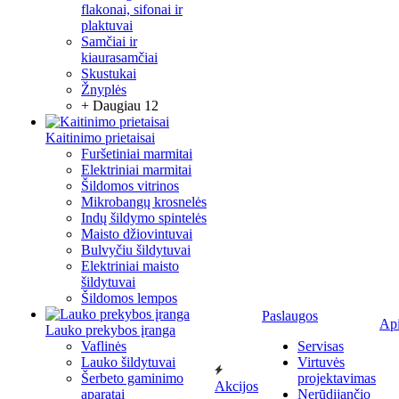
flakonai, sifonai ir
plaktuvai
Samčiai ir
kiaurasamčiai
Skustukai
Žnyplės
+ Daugiau 12
Kaitinimo prietaisai
Furšetiniai marmitai
Elektriniai marmitai
Šildomos vitrinos
Mikrobangų krosnelės
Indų šildymo spintelės
Maisto džiovintuvai
Bulvyčiu šildytuvai
Elektriniai maisto
šildytuvai
Šildomos lempos
Paslaugos
Ap
Lauko prekybos įranga
Vaflinės
Servisas
Lauko šildytuvai
Virtuvės
Šerbeto gaminimo
projektavimas
Akcijos
aparatai
Nerūdijančio