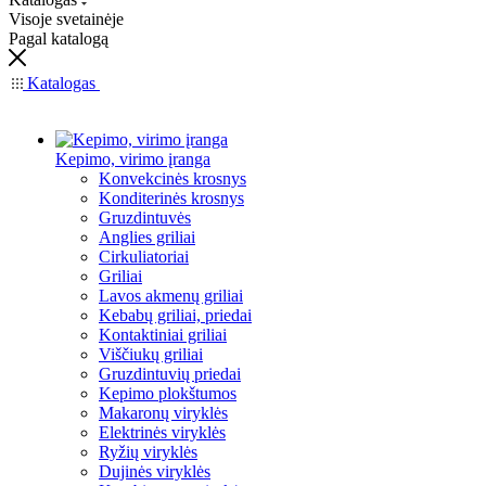
Visoje svetainėje
Pagal katalogą
Katalogas
Kepimo, virimo įranga
Konvekcinės krosnys
Konditerinės krosnys
Gruzdintuvės
Anglies griliai
Cirkuliatoriai
Griliai
Lavos akmenų griliai
Kebabų griliai, priedai
Kontaktiniai griliai
Viščiukų griliai
Gruzdintuvių priedai
Kepimo plokštumos
Makaronų viryklės
Elektrinės viryklės
Ryžių viryklės
Dujinės viryklės