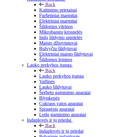
Back
Kaitinimo prietaisai
Furšetiniai marmitai
Elektriniai marmitai
Šildomos vitrinos
Mikrobangų krosnelės
Indų šildymo spintelės
Maisto džiovintuvai
Bulvyčiu šildytuvai
Elektriniai maisto šildytuvai
Šildomos lempos
Lauko prekybos įranga
Back
Lauko prekybos įranga
Vaflinės
Lauko šildytuvai
Šerbeto gaminimo aparatai
Blynkepės
Cukraus vatos aparatai
Spragėsių aparatai
Ledų gaminimo aparatai
Indaplovės ir jų priedai
Back
Indaplovės ir jų priedai
Pobarinės indaplovės