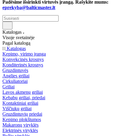
Padėsime išsirinkti virtuvės įrangą. Rašykite mums:
eprekyba@balticmaster.lt
Katalogas
Visoje svetainėje
Pagal katalogą
Katalogas
Kepimo, virimo įranga
Konvekcinės krosnys
Konditerinės krosnys
Gruzdintuvės
Anglies griliai
Cirkuliatoriai
Griliai
Lavos akmenų griliai
Kebabų griliai, priedai
Kontaktiniai griliai
Viščiukų griliai
Gruzdintuvių priedai
Kepimo plokštumos
Makaronų viryklės
Elektrinės viryklės
Ryžių viryklės