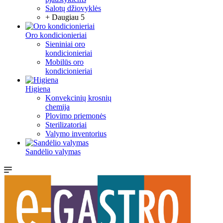
Salotų džiovyklės
+ Daugiau 5
Oro kondicionieriai
Sieniniai oro
kondicionieriai
Mobilūs oro
kondicionieriai
Higiena
Konvekcinių krosnių
chemija
Plovimo priemonės
Sterilizatoriai
Valymo inventorius
Sandėlio valymas