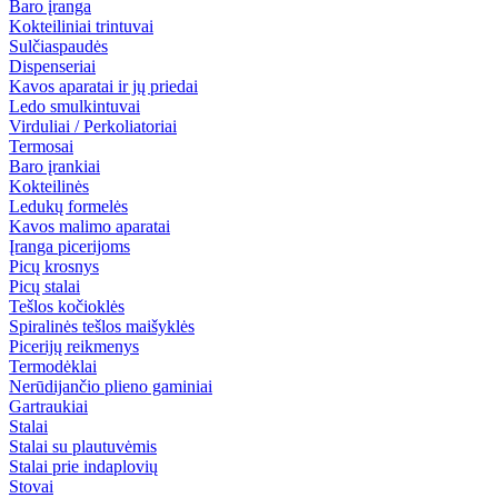
Baro įranga
Kokteiliniai trintuvai
Sulčiaspaudės
Dispenseriai
Kavos aparatai ir jų priedai
Ledo smulkintuvai
Virduliai / Perkoliatoriai
Termosai
Baro įrankiai
Kokteilinės
Ledukų formelės
Kavos malimo aparatai
Įranga picerijoms
Picų krosnys
Picų stalai
Tešlos kočioklės
Spiralinės tešlos maišyklės
Picerijų reikmenys
Termodėklai
Nerūdijančio plieno gaminiai
Gartraukiai
Stalai
Stalai su plautuvėmis
Stalai prie indaplovių
Stovai