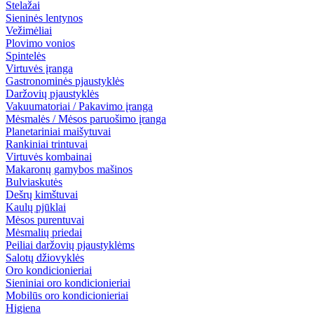
Stelažai
Sieninės lentynos
Vežimėliai
Plovimo vonios
Spintelės
Virtuvės įranga
Gastronominės pjaustyklės
Daržovių pjaustyklės
Vakuumatoriai / Pakavimo įranga
Mėsmalės / Mėsos paruošimo įranga
Planetariniai maišytuvai
Rankiniai trintuvai
Virtuvės kombainai
Makaronų gamybos mašinos
Bulviaskutės
Dešrų kimštuvai
Kaulų pjūklai
Mėsos purentuvai
Mėsmalių priedai
Peiliai daržovių pjaustyklėms
Salotų džiovyklės
Oro kondicionieriai
Sieniniai oro kondicionieriai
Mobilūs oro kondicionieriai
Higiena