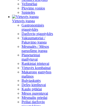
Vežimėliai
Plovimo vonios
Spintelės
Virtuvės įranga
Gastronominės
pjaustyklės
Daržovių pjaustyklės
Vakuumatoriai /
Pakavimo įranga
Mėsmalės / Mėsos
paruošimo įranga
Planetariniai
maišytuvai
Rankiniai trintuvai
Virtuvės kombainai
Makaronų gamybos
mašinos
Bulviaskutės
Dešrų kimštuvai
Kaulų pjūklai
Mėsos purentuvai
Mėsmalių priedai
Peiliai daržovių