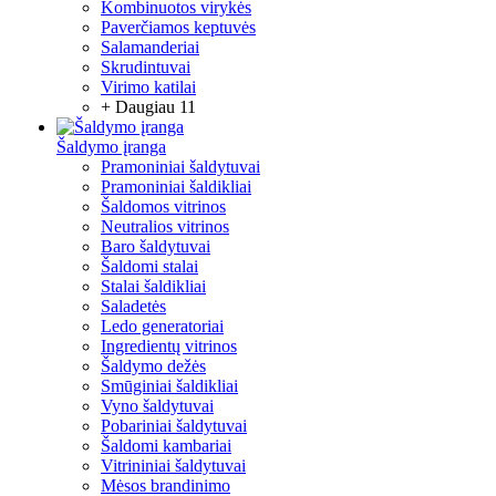
Kombinuotos virykės
Paverčiamos keptuvės
Salamanderiai
Skrudintuvai
Virimo katilai
+ Daugiau 11
Šaldymo įranga
Pramoniniai šaldytuvai
Pramoniniai šaldikliai
Šaldomos vitrinos
Neutralios vitrinos
Baro šaldytuvai
Šaldomi stalai
Stalai šaldikliai
Saladetės
Ledo generatoriai
Ingredientų vitrinos
Šaldymo dežės
Smūginiai šaldikliai
Vyno šaldytuvai
Pobariniai šaldytuvai
Šaldomi kambariai
Vitrininiai šaldytuvai
Mėsos brandinimo