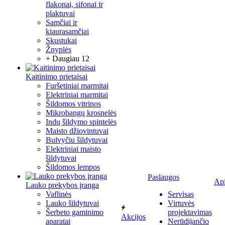
flakonai, sifonai ir
plaktuvai
Samčiai ir
kiaurasamčiai
Skustukai
Žnyplės
+ Daugiau 12
Kaitinimo prietaisai
Furšetiniai marmitai
Elektriniai marmitai
Šildomos vitrinos
Mikrobangų krosnelės
Indų šildymo spintelės
Maisto džiovintuvai
Bulvyčiu šildytuvai
Elektriniai maisto
šildytuvai
Šildomos lempos
Paslaugos
Ap
Lauko prekybos įranga
Vaflinės
Servisas
Lauko šildytuvai
Virtuvės
Šerbeto gaminimo
projektavimas
Akcijos
aparatai
Nerūdijančio