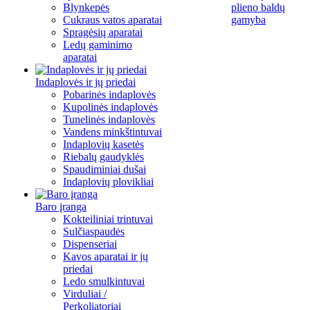
Blynkepės
plieno baldų
Cukraus vatos aparatai
gamyba
Spragėsių aparatai
Ledų gaminimo
aparatai
Indaplovės ir jų priedai
Pobarinės indaplovės
Kupolinės indaplovės
Tunelinės indaplovės
Vandens minkštintuvai
Indaplovių kasetės
Riebalų gaudyklės
Spaudiminiai dušai
Indaplovių plovikliai
Baro įranga
Kokteiliniai trintuvai
Sulčiaspaudės
Dispenseriai
Kavos aparatai ir jų
priedai
Ledo smulkintuvai
Virduliai /
Perkoliatoriai