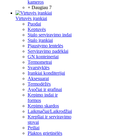
kameros
+ Daugiau 7
Virtuvės įrankiai
Puodai
Keptuvės
Stalo serviravimo indai
Stalo įrankiai
Pjaustymo lentelės
Serviravimo padėklai
GN konteineriai
Termometrai
Svarstyklės
Įrankiai konditerijai
Aksesuarai
Termodėžės
Ąsočiai ir grafinai
Kepimo indai ir
formos
Kepimo skardos
Laikmačiai/Laikrodžiai
Krepšiai ir serviravimo
stovai
Peiliai
Plaktos grietinėlės