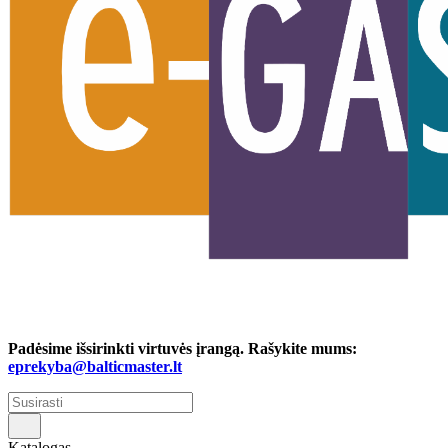
Padėsime išsirinkti virtuvės įrangą. Rašykite mums:
eprekyba@balticmaster.lt
Katalogas