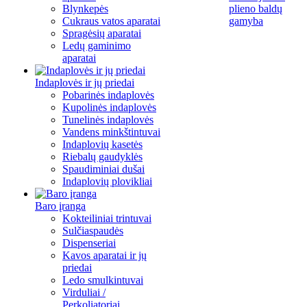
Blynkepės
plieno baldų
Cukraus vatos aparatai
gamyba
Spragėsių aparatai
Ledų gaminimo
aparatai
Indaplovės ir jų priedai
Pobarinės indaplovės
Kupolinės indaplovės
Tunelinės indaplovės
Vandens minkštintuvai
Indaplovių kasetės
Riebalų gaudyklės
Spaudiminiai dušai
Indaplovių plovikliai
Baro įranga
Kokteiliniai trintuvai
Sulčiaspaudės
Dispenseriai
Kavos aparatai ir jų
priedai
Ledo smulkintuvai
Virduliai /
Perkoliatoriai