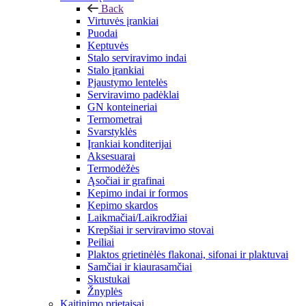
Back
Virtuvės įrankiai
Puodai
Keptuvės
Stalo serviravimo indai
Stalo įrankiai
Pjaustymo lentelės
Serviravimo padėklai
GN konteineriai
Termometrai
Svarstyklės
Įrankiai konditerijai
Aksesuarai
Termodėžės
Ąsočiai ir grafinai
Kepimo indai ir formos
Kepimo skardos
Laikmačiai/Laikrodžiai
Krepšiai ir serviravimo stovai
Peiliai
Plaktos grietinėlės flakonai, sifonai ir plaktuvai
Samčiai ir kiaurasamčiai
Skustukai
Žnyplės
Kaitinimo prietaisai