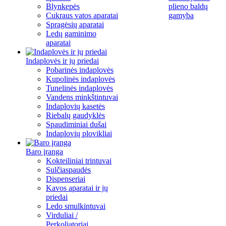
Blynkepės
plieno baldų
Cukraus vatos aparatai
gamyba
Spragėsių aparatai
Ledų gaminimo
aparatai
Indaplovės ir jų priedai
Pobarinės indaplovės
Kupolinės indaplovės
Tunelinės indaplovės
Vandens minkštintuvai
Indaplovių kasetės
Riebalų gaudyklės
Spaudiminiai dušai
Indaplovių plovikliai
Baro įranga
Kokteiliniai trintuvai
Sulčiaspaudės
Dispenseriai
Kavos aparatai ir jų
priedai
Ledo smulkintuvai
Virduliai /
Perkoliatoriai