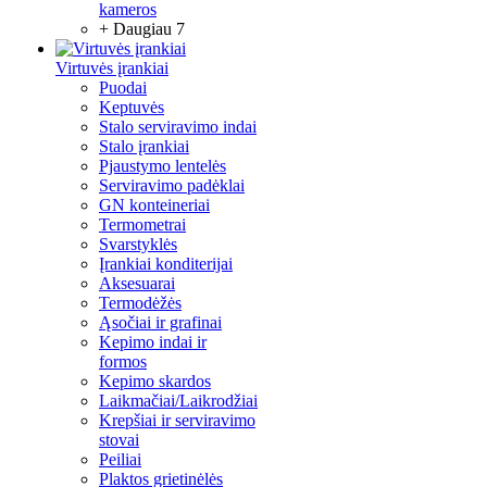
kameros
+ Daugiau 7
Virtuvės įrankiai
Puodai
Keptuvės
Stalo serviravimo indai
Stalo įrankiai
Pjaustymo lentelės
Serviravimo padėklai
GN konteineriai
Termometrai
Svarstyklės
Įrankiai konditerijai
Aksesuarai
Termodėžės
Ąsočiai ir grafinai
Kepimo indai ir
formos
Kepimo skardos
Laikmačiai/Laikrodžiai
Krepšiai ir serviravimo
stovai
Peiliai
Plaktos grietinėlės