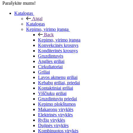
Parašykite mums!
Katalogas
Atgal
Katalogas
Kepimo, virimo įranga
Back
Kepimo, virimo įranga
Konvekcinės krosnys
Konditerinės krosnys
Gruzdintuvės
Anglies griliai
Cirkuliatoriai
Griliai
Lavos akmenų griliai
Kebabų griliai, priedai
Kontaktiniai griliai
Viščiukų griliai
Gruzdintuvių priedai
Kepimo plokštumos
Makaronų viryklės
Elektrinės viryklės
Ryžių viryklės
Dujinės viryklės
Kombinuotos virykės