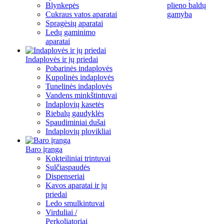
Blynkepės
plieno baldų
Cukraus vatos aparatai
gamyba
Spragėsių aparatai
Ledų gaminimo
aparatai
Indaplovės ir jų priedai
Pobarinės indaplovės
Kupolinės indaplovės
Tunelinės indaplovės
Vandens minkštintuvai
Indaplovių kasetės
Riebalų gaudyklės
Spaudiminiai dušai
Indaplovių plovikliai
Baro įranga
Kokteiliniai trintuvai
Sulčiaspaudės
Dispenseriai
Kavos aparatai ir jų
priedai
Ledo smulkintuvai
Virduliai /
Perkoliatoriai