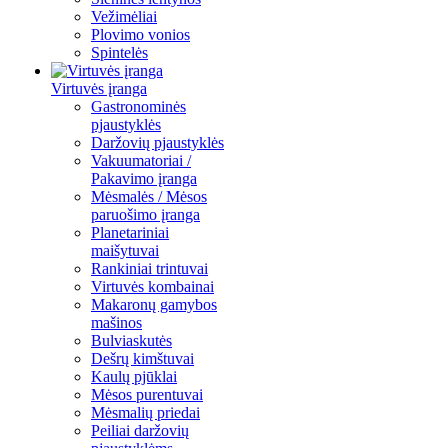
Vežimėliai
Plovimo vonios
Spintelės
Virtuvės įranga
Gastronominės
pjaustyklės
Daržovių pjaustyklės
Vakuumatoriai /
Pakavimo įranga
Mėsmalės / Mėsos
paruošimo įranga
Planetariniai
maišytuvai
Rankiniai trintuvai
Virtuvės kombainai
Makaronų gamybos
mašinos
Bulviaskutės
Dešrų kimštuvai
Kaulų pjūklai
Mėsos purentuvai
Mėsmalių priedai
Peiliai daržovių