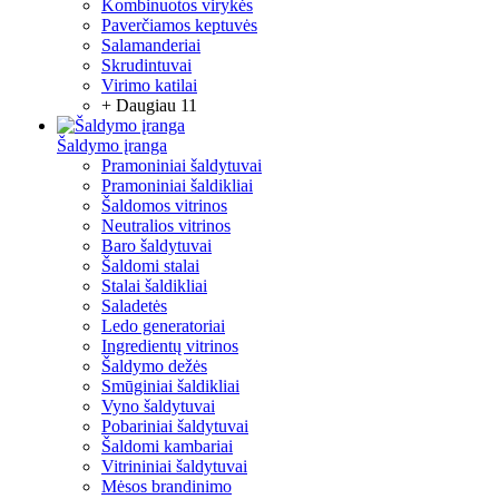
Kombinuotos virykės
Paverčiamos keptuvės
Salamanderiai
Skrudintuvai
Virimo katilai
+ Daugiau 11
Šaldymo įranga
Pramoniniai šaldytuvai
Pramoniniai šaldikliai
Šaldomos vitrinos
Neutralios vitrinos
Baro šaldytuvai
Šaldomi stalai
Stalai šaldikliai
Saladetės
Ledo generatoriai
Ingredientų vitrinos
Šaldymo dežės
Smūginiai šaldikliai
Vyno šaldytuvai
Pobariniai šaldytuvai
Šaldomi kambariai
Vitrininiai šaldytuvai
Mėsos brandinimo