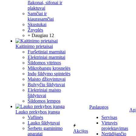
flakonai, sifonai ir
plaktuvai
Samčiai ir
kiaurasamčiai
Skustukai
Žnyplės
+ Daugiau 12
Kaitinimo prietaisai
Furšetiniai marmitai
Elektriniai marmitai
Šildomos vitrinos
Mikrobangų krosnelės
Indų šildymo spintelės
Maisto džiovintuvai
Bulvyčiu šildytuvai
Elektriniai maisto
šildytuvai
Šildomos lempos
Paslaugos
Ap
Lauko prekybos įranga
Vaflinės
Servisas
Lauko šildytuvai
Virtuvės
Šerbeto gaminimo
projektavimas
Akcijos
aparatai
Nerūdijančio