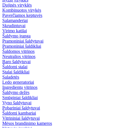
Dujinės viryklės
Kombinuotos virykės
Paverčiamos keptuvės
Salamanderiai
Skrudintuvai
Virimo katilai
Šaldymo įranga
Pramoniniai šaldytuvai
Pramoniniai šaldikliai
Šaldomos vitrinos
Neutralios vitrinos
Baro šaldytuvai
Šaldomi stalai
Stalai šaldikliai
Saladetės
Ledo generatoriai
Ingredientų vitrinos
Šaldymo dežės
Smūginiai šaldikliai
Vyno šaldytuvai
Pobariniai šaldytuvai
Šaldomi kambariai
Vitrininiai šaldytuvai
Mėsos brandinimo kameros