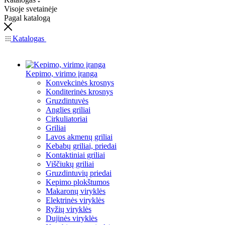
Visoje svetainėje
Pagal katalogą
Katalogas
Kepimo, virimo įranga
Konvekcinės krosnys
Konditerinės krosnys
Gruzdintuvės
Anglies griliai
Cirkuliatoriai
Griliai
Lavos akmenų griliai
Kebabų griliai, priedai
Kontaktiniai griliai
Viščiukų griliai
Gruzdintuvių priedai
Kepimo plokštumos
Makaronų viryklės
Elektrinės viryklės
Ryžių viryklės
Dujinės viryklės