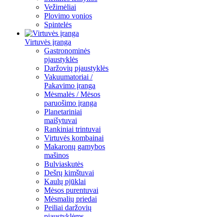
Vežimėliai
Plovimo vonios
Spintelės
Virtuvės įranga
Gastronominės
pjaustyklės
Daržovių pjaustyklės
Vakuumatoriai /
Pakavimo įranga
Mėsmalės / Mėsos
paruošimo įranga
Planetariniai
maišytuvai
Rankiniai trintuvai
Virtuvės kombainai
Makaronų gamybos
mašinos
Bulviaskutės
Dešrų kimštuvai
Kaulų pjūklai
Mėsos purentuvai
Mėsmalių priedai
Peiliai daržovių
pjaustyklėms