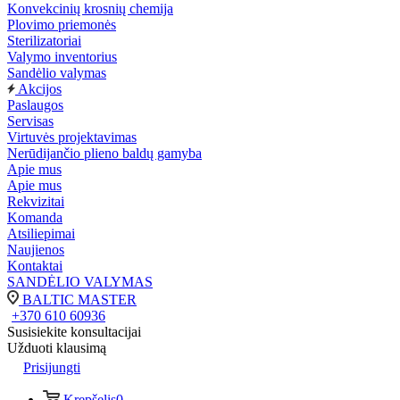
Konvekcinių krosnių chemija
Plovimo priemonės
Sterilizatoriai
Valymo inventorius
Sandėlio valymas
Akcijos
Paslaugos
Servisas
Virtuvės projektavimas
Nerūdijančio plieno baldų gamyba
Apie mus
Apie mus
Rekvizitai
Komanda
Atsiliepimai
Naujienos
Kontaktai
SANDĖLIO VALYMAS
BALTIC MASTER
+370 610 60936
Susisiekite konsultacijai
Užduoti klausimą
Prisijungti
Krepšelis
0