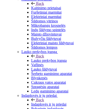
Back
Kaitinimo prietaisai
Furšetiniai marmitai
Elektriniai marmitai
Šildomos vitrinos
Mikrobangų krosnelės
Indų šildymo spintelės
Maisto džiovintuvai
Bulvyčiu šildytuvai
Elektriniai maisto šildytuvai
Šildomos lempos
Lauko prekybos įranga
Back
Lauko prekybos įranga
Vaflinės
Lauko šildytuvai
Šerbeto gaminimo aparatai
Blynkepės
Cukraus vatos aparatai
Spragėsių aparatai
Ledų gaminimo aparatai
Indaplovės ir jų priedai
Back
Indaplovės ir jų priedai
Pobarinės indaplovės