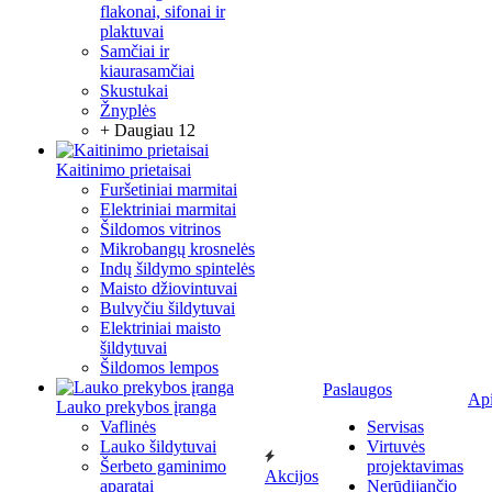
flakonai, sifonai ir
plaktuvai
Samčiai ir
kiaurasamčiai
Skustukai
Žnyplės
+ Daugiau 12
Kaitinimo prietaisai
Furšetiniai marmitai
Elektriniai marmitai
Šildomos vitrinos
Mikrobangų krosnelės
Indų šildymo spintelės
Maisto džiovintuvai
Bulvyčiu šildytuvai
Elektriniai maisto
šildytuvai
Šildomos lempos
Paslaugos
Ap
Lauko prekybos įranga
Vaflinės
Servisas
Lauko šildytuvai
Virtuvės
Šerbeto gaminimo
projektavimas
Akcijos
aparatai
Nerūdijančio