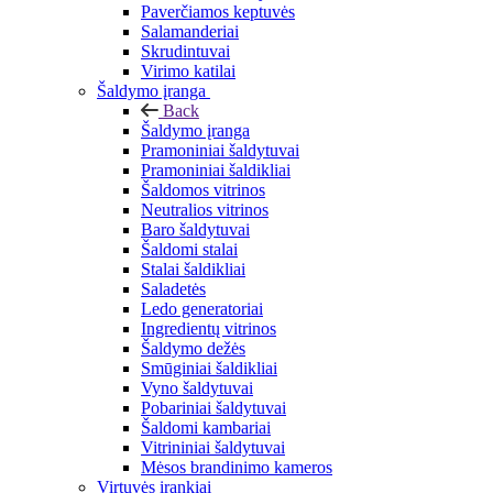
Paverčiamos keptuvės
Salamanderiai
Skrudintuvai
Virimo katilai
Šaldymo įranga
Back
Šaldymo įranga
Pramoniniai šaldytuvai
Pramoniniai šaldikliai
Šaldomos vitrinos
Neutralios vitrinos
Baro šaldytuvai
Šaldomi stalai
Stalai šaldikliai
Saladetės
Ledo generatoriai
Ingredientų vitrinos
Šaldymo dežės
Smūginiai šaldikliai
Vyno šaldytuvai
Pobariniai šaldytuvai
Šaldomi kambariai
Vitrininiai šaldytuvai
Mėsos brandinimo kameros
Virtuvės įrankiai