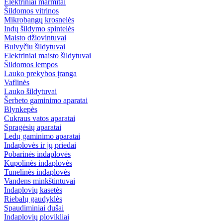
Elektriniai marmitai
Šildomos vitrinos
Mikrobangų krosnelės
Indų šildymo spintelės
Maisto džiovintuvai
Bulvyčiu šildytuvai
Elektriniai maisto šildytuvai
Šildomos lempos
Lauko prekybos įranga
Vaflinės
Lauko šildytuvai
Šerbeto gaminimo aparatai
Blynkepės
Cukraus vatos aparatai
Spragėsių aparatai
Ledų gaminimo aparatai
Indaplovės ir jų priedai
Pobarinės indaplovės
Kupolinės indaplovės
Tunelinės indaplovės
Vandens minkštintuvai
Indaplovių kasetės
Riebalų gaudyklės
Spaudiminiai dušai
Indaplovių plovikliai