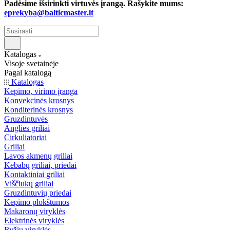
Padėsime išsirinkti virtuvės įrangą. Rašykite mums:
eprekyba@balticmaster.lt
Katalogas
Visoje svetainėje
Pagal katalogą
Katalogas
Kepimo, virimo įranga
Konvekcinės krosnys
Konditerinės krosnys
Gruzdintuvės
Anglies griliai
Cirkuliatoriai
Griliai
Lavos akmenų griliai
Kebabų griliai, priedai
Kontaktiniai griliai
Viščiukų griliai
Gruzdintuvių priedai
Kepimo plokštumos
Makaronų viryklės
Elektrinės viryklės
Ryžių viryklės