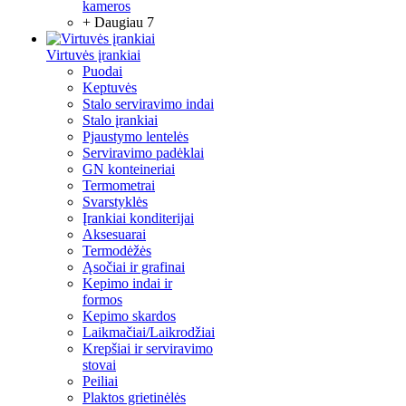
kameros
+ Daugiau 7
Virtuvės įrankiai
Puodai
Keptuvės
Stalo serviravimo indai
Stalo įrankiai
Pjaustymo lentelės
Serviravimo padėklai
GN konteineriai
Termometrai
Svarstyklės
Įrankiai konditerijai
Aksesuarai
Termodėžės
Ąsočiai ir grafinai
Kepimo indai ir
formos
Kepimo skardos
Laikmačiai/Laikrodžiai
Krepšiai ir serviravimo
stovai
Peiliai
Plaktos grietinėlės