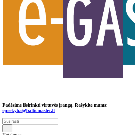
Padėsime išsirinkti virtuvės įrangą. Rašykite mums:
eprekyba@balticmaster.lt
Katalogas