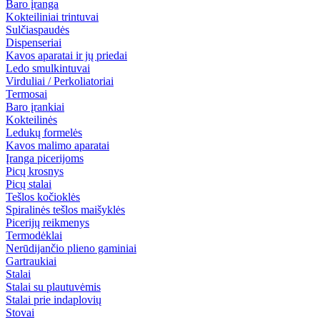
Baro įranga
Kokteiliniai trintuvai
Sulčiaspaudės
Dispenseriai
Kavos aparatai ir jų priedai
Ledo smulkintuvai
Virduliai / Perkoliatoriai
Termosai
Baro įrankiai
Kokteilinės
Ledukų formelės
Kavos malimo aparatai
Įranga picerijoms
Picų krosnys
Picų stalai
Tešlos kočioklės
Spiralinės tešlos maišyklės
Picerijų reikmenys
Termodėklai
Nerūdijančio plieno gaminiai
Gartraukiai
Stalai
Stalai su plautuvėmis
Stalai prie indaplovių
Stovai