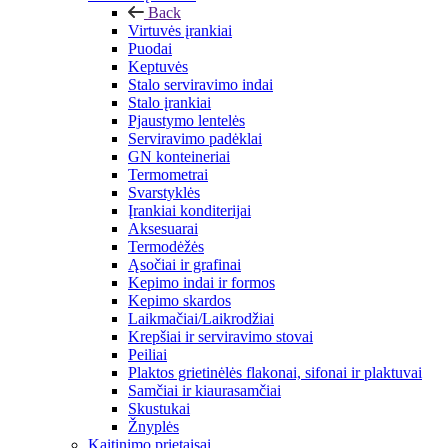
Back
Virtuvės įrankiai
Puodai
Keptuvės
Stalo serviravimo indai
Stalo įrankiai
Pjaustymo lentelės
Serviravimo padėklai
GN konteineriai
Termometrai
Svarstyklės
Įrankiai konditerijai
Aksesuarai
Termodėžės
Ąsočiai ir grafinai
Kepimo indai ir formos
Kepimo skardos
Laikmačiai/Laikrodžiai
Krepšiai ir serviravimo stovai
Peiliai
Plaktos grietinėlės flakonai, sifonai ir plaktuvai
Samčiai ir kiaurasamčiai
Skustukai
Žnyplės
Kaitinimo prietaisai