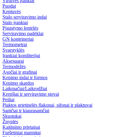
Virtuvės įrankiai
Puodai
Keptuvės
Stalo serviravimo indai
Stalo įrankiai
Pjaustymo lentelės
Serviravimo padėklai
GN konteineriai
Termometrai
Svarstyklės
Įrankiai konditerijai
Aksesuarai
Termodėžės
Ąsočiai ir grafinai
Kepimo indai ir formos
Kepimo skardos
Laikmačiai/Laikrodžiai
Krepšiai ir serviravimo stovai
Peiliai
Plaktos grietinėlės flakonai, sifonai ir plaktuvai
Samčiai ir kiaurasamčiai
Skustukai
Žnyplės
Kaitinimo prietaisai
Furšetiniai marmitai