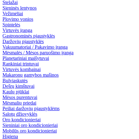
Stelažai
Sieninės lentynos
Vežimėliai
Plovimo vonios
Spintelės
Virtuvės įranga
Gastronominės pjaustyklės
Daržovių pjaustyklės
Vakuumatoriai / Pakavimo įranga
Mėsmalės / Mėsos paruošimo įranga
Planetariniai maišytuvai
Rankiniai trintuvai
Virtuvės kombainai
Makaronų gamybos mašinos
Bulviaskutės
Dešrų kimštuvai
Kaulų pjūklai
Mėsos purentuvai
Mėsmalių priedai
Peiliai daržovių pjaustyklėms
Salotų džiovyklės
Oro kondicionieriai
Sieniniai oro kondicionieriai
Mobilūs oro kondicionieriai
Higiena