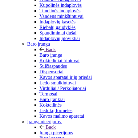
Kupolinės indaplovės
Tunelinės indaplovės
Vandens minkštintuvai
Indaplovių kasetės
Riebalų gaudyklės
Spaudiminiai dušai
Indaplovių plovikliai
Baro įranga
Back
Baro įranga
Kokteiliniai trintuvai
Sulčiaspaudės
Dispenseriai
Kavos aparatai ir jų priedai
Ledo smulkintuvai
Virduliai / Perkoliatoriai
Termosai
Baro įrankiai
Kokteilinės
Ledukų formelės
Kavos malimo aparatai
Įranga picerijoms
Back
Įranga picerijoms