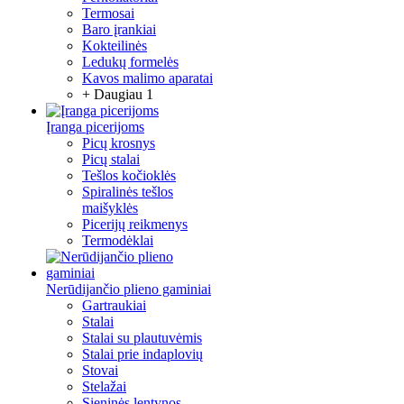
Termosai
Baro įrankiai
Kokteilinės
Ledukų formelės
Kavos malimo aparatai
+ Daugiau 1
Įranga picerijoms
Picų krosnys
Picų stalai
Tešlos kočioklės
Spiralinės tešlos
maišyklės
Picerijų reikmenys
Termodėklai
Nerūdijančio plieno gaminiai
Gartraukiai
Stalai
Stalai su plautuvėmis
Stalai prie indaplovių
Stovai
Stelažai
Sieninės lentynos