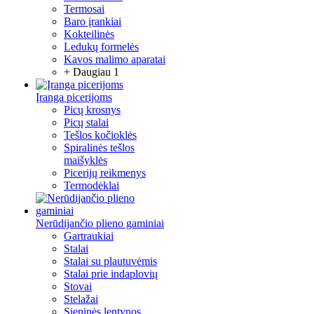
Termosai
Baro įrankiai
Kokteilinės
Ledukų formelės
Kavos malimo aparatai
+ Daugiau 1
Įranga picerijoms
Picų krosnys
Picų stalai
Tešlos kočioklės
Spiralinės tešlos
maišyklės
Picerijų reikmenys
Termodėklai
Nerūdijančio plieno gaminiai
Gartraukiai
Stalai
Stalai su plautuvėmis
Stalai prie indaplovių
Stovai
Stelažai
Sieninės lentynos