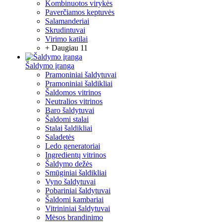
Kombinuotos virykės
Paverčiamos keptuvės
Salamanderiai
Skrudintuvai
Virimo katilai
+ Daugiau 11
Šaldymo įranga
Pramoniniai šaldytuvai
Pramoniniai šaldikliai
Šaldomos vitrinos
Neutralios vitrinos
Baro šaldytuvai
Šaldomi stalai
Stalai šaldikliai
Saladetės
Ledo generatoriai
Ingredientų vitrinos
Šaldymo dežės
Smūginiai šaldikliai
Vyno šaldytuvai
Pobariniai šaldytuvai
Šaldomi kambariai
Vitrininiai šaldytuvai
Mėsos brandinimo