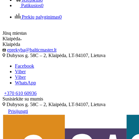
Patikusios
0
Prekių palyginimas
0
Jūsų miestas
Klaipėda
Klaipėda
eprekyba@balticmaster.lt
Dubysos g. 58C – 2, Klaipėda, LT-94107, Lietuva
Facebook
Viber
Viber
WhatsApp
+370 610 60936
Susisiekite su mumis
Dubysos g. 58C – 2, Klaipėda, LT-94107, Lietuva
Prisijungti