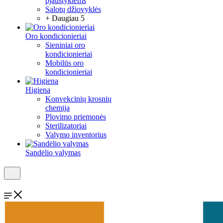
pjaustyklėms
Salotų džiovyklės
+ Daugiau 5
Oro kondicionieriai
Sieniniai oro
kondicionieriai
Mobilūs oro
kondicionieriai
Higiena
Konvekcinių krosnių
chemija
Plovimo priemonės
Sterilizatoriai
Valymo inventorius
Sandėlio valymas