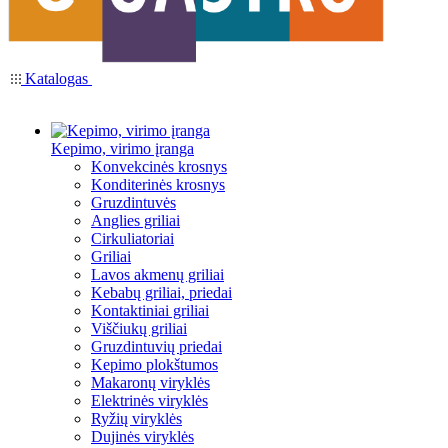
Katalogas
Kepimo, virimo įranga
Konvekcinės krosnys
Konditerinės krosnys
Gruzdintuvės
Anglies griliai
Cirkuliatoriai
Griliai
Lavos akmenų griliai
Kebabų griliai, priedai
Kontaktiniai griliai
Viščiukų griliai
Gruzdintuvių priedai
Kepimo plokštumos
Makaronų viryklės
Elektrinės viryklės
Ryžių viryklės
Dujinės viryklės