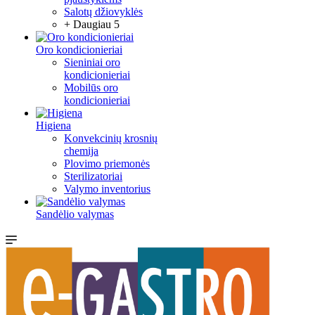
Salotų džiovyklės
+ Daugiau 5
Oro kondicionieriai
Sieniniai oro
kondicionieriai
Mobilūs oro
kondicionieriai
Higiena
Konvekcinių krosnių
chemija
Plovimo priemonės
Sterilizatoriai
Valymo inventorius
Sandėlio valymas