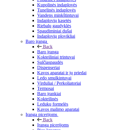
Kupolinės indaplovės
Tunelinės indaplovės
Vandens minkštintuvai
Indaplovių kasetės
Riebalų gaudyklės
Spaudiminiai dušai
Indaplovių plovikliai
Baro įranga
Back
Baro įranga
Kokteiliniai trintuvai
Sulčiaspaudės
Dispenseriai
Kavos aparatai ir jų priedai
Ledo smulkintuvai
Virduliai / Perkoliatoriai
Termosai
Baro įrankiai
Kokteilinės
Ledukų formelės
Kavos malimo aparatai
Įranga picerijoms
Back
Įranga picerijoms