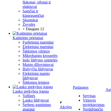
flakonai, sifonai ir
plaktuvai
Samčiai ir
kiaurasamčiai
Skustukai
Žnyplės
+ Daugiau 12
Kaitinimo prietaisai
Furšetiniai marmitai
Elektriniai marmitai
Šildomos vitrinos
Mikrobangų krosnelės
Indų šildymo spintelės
Maisto džiovintuvai
Bulvyčiu šildytuvai
Elektriniai maisto
šildytuvai
Šildomos lempos
Paslaugos
Ap
Lauko prekybos įranga
Vaflinės
Servisas
Lauko šildytuvai
Virtuvės
Šerbeto gaminimo
projektavimas
Akcijos
aparatai
Nerūdijančio