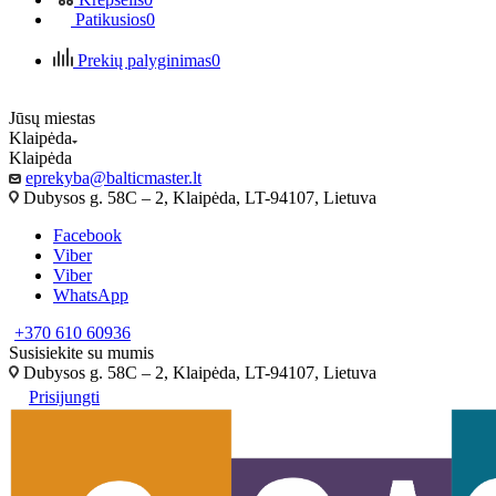
Patikusios
0
Prekių palyginimas
0
Jūsų miestas
Klaipėda
Klaipėda
eprekyba@balticmaster.lt
Dubysos g. 58C – 2, Klaipėda, LT-94107, Lietuva
Facebook
Viber
Viber
WhatsApp
+370 610 60936
Susisiekite su mumis
Dubysos g. 58C – 2, Klaipėda, LT-94107, Lietuva
Prisijungti