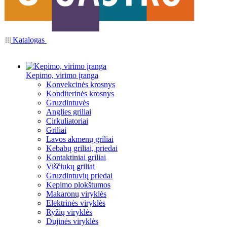
Katalogas
Kepimo, virimo įranga
Konvekcinės krosnys
Konditerinės krosnys
Gruzdintuvės
Anglies griliai
Cirkuliatoriai
Griliai
Lavos akmenų griliai
Kebabų griliai, priedai
Kontaktiniai griliai
Viščiukų griliai
Gruzdintuvių priedai
Kepimo plokštumos
Makaronų viryklės
Elektrinės viryklės
Ryžių viryklės
Dujinės viryklės