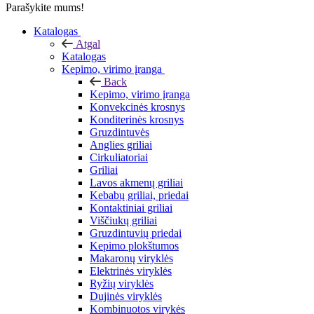
Parašykite mums!
Katalogas
Atgal
Katalogas
Kepimo, virimo įranga
Back
Kepimo, virimo įranga
Konvekcinės krosnys
Konditerinės krosnys
Gruzdintuvės
Anglies griliai
Cirkuliatoriai
Griliai
Lavos akmenų griliai
Kebabų griliai, priedai
Kontaktiniai griliai
Viščiukų griliai
Gruzdintuvių priedai
Kepimo plokštumos
Makaronų viryklės
Elektrinės viryklės
Ryžių viryklės
Dujinės viryklės
Kombinuotos virykės