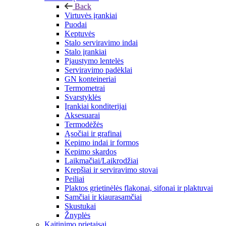
Back
Virtuvės įrankiai
Puodai
Keptuvės
Stalo serviravimo indai
Stalo įrankiai
Pjaustymo lentelės
Serviravimo padėklai
GN konteineriai
Termometrai
Svarstyklės
Įrankiai konditerijai
Aksesuarai
Termodėžės
Ąsočiai ir grafinai
Kepimo indai ir formos
Kepimo skardos
Laikmačiai/Laikrodžiai
Krepšiai ir serviravimo stovai
Peiliai
Plaktos grietinėlės flakonai, sifonai ir plaktuvai
Samčiai ir kiaurasamčiai
Skustukai
Žnyplės
Kaitinimo prietaisai