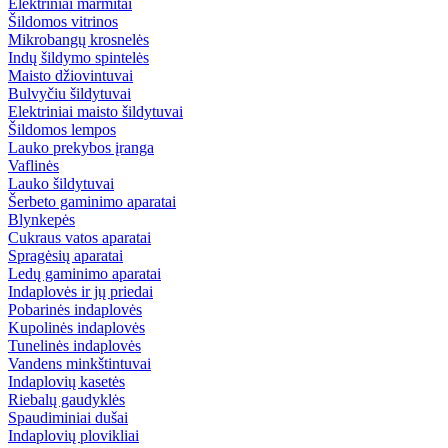
Elektriniai marmitai
Šildomos vitrinos
Mikrobangų krosnelės
Indų šildymo spintelės
Maisto džiovintuvai
Bulvyčiu šildytuvai
Elektriniai maisto šildytuvai
Šildomos lempos
Lauko prekybos įranga
Vaflinės
Lauko šildytuvai
Šerbeto gaminimo aparatai
Blynkepės
Cukraus vatos aparatai
Spragėsių aparatai
Ledų gaminimo aparatai
Indaplovės ir jų priedai
Pobarinės indaplovės
Kupolinės indaplovės
Tunelinės indaplovės
Vandens minkštintuvai
Indaplovių kasetės
Riebalų gaudyklės
Spaudiminiai dušai
Indaplovių plovikliai