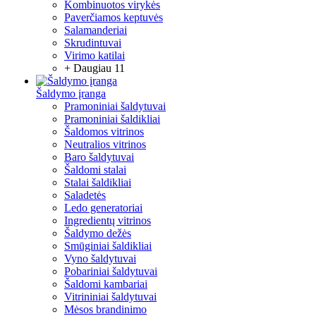
Kombinuotos virykės
Paverčiamos keptuvės
Salamanderiai
Skrudintuvai
Virimo katilai
+ Daugiau 11
Šaldymo įranga
Pramoniniai šaldytuvai
Pramoniniai šaldikliai
Šaldomos vitrinos
Neutralios vitrinos
Baro šaldytuvai
Šaldomi stalai
Stalai šaldikliai
Saladetės
Ledo generatoriai
Ingredientų vitrinos
Šaldymo dežės
Smūginiai šaldikliai
Vyno šaldytuvai
Pobariniai šaldytuvai
Šaldomi kambariai
Vitrininiai šaldytuvai
Mėsos brandinimo