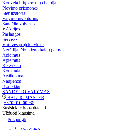
Konvekcinių krosnių chemija
Plovimo priemonės
Sterilizatoriai
Valymo inventorius
Sandėlio valymas
Akcijos
Paslaugos
Servisas
Virtuvės projektavimas
Nerūdijančio plieno baldų gamyba
Apie mus
Apie mus
Rekvizitai
Komanda
Atsiliepimai
Naujienos
Kontaktai
SANDĖLIO VALYMAS
BALTIC MASTER
+370 610 60936
Susisiekite konsultacijai
Užduoti klausimą
Prisijungti
Krepšelis
0