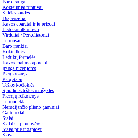
Baro įranga
Kokteiliniai trintuvai
Sulčiaspaudės
Dispenseriai
Kavos aparatai ir jų priedai
Ledo smulkintuvai
Virduliai / Perkoliatoriai
Termosai
Baro įrankiai
Kokteilinės
Ledukų formelės
Kavos malimo aparatai
Įranga picerijoms
Picų krosnys
Picų stalai
Tešlos kočioklės
Spiralinės tešlos maišyklės
Picerijų reikmenys
Termodėklai
Nerūdijančio plieno gaminiai
Gartraukiai
Stalai
Stalai su plautuvėmis
Stalai prie indaplovių
Stovai