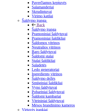
Paverčiamos keptuvės
Salamanderiai
Skrudintuvai
Virimo katilai
Šaldymo įranga
Back
Šaldymo įranga
Pramoniniai šaldytuvai
Pramoniniai šaldikliai
Šaldomos vitrinos
Neutralios vitrinos
Baro šaldytuvai
Šaldomi stalai
Stalai šaldikliai
Saladetės
Ledo generatoriai
Ingredientų vitrinos
Šaldymo dežės
Smūginiai šaldikliai
Vyno šaldytuvai
Pobariniai šaldytuvai
Šaldomi kambariai
Vitrininiai šaldytuvai
Mėsos brandinimo kameros
Virtuvės įrankiai