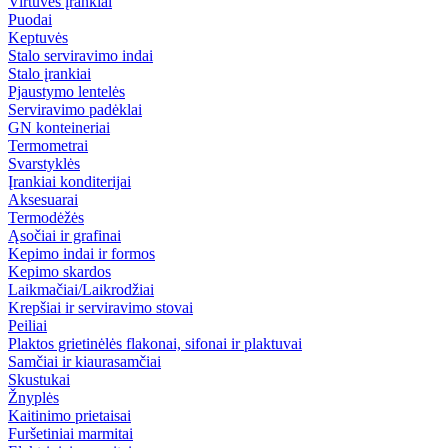
Virtuvės įrankiai
Puodai
Keptuvės
Stalo serviravimo indai
Stalo įrankiai
Pjaustymo lentelės
Serviravimo padėklai
GN konteineriai
Termometrai
Svarstyklės
Įrankiai konditerijai
Aksesuarai
Termodėžės
Ąsočiai ir grafinai
Kepimo indai ir formos
Kepimo skardos
Laikmačiai/Laikrodžiai
Krepšiai ir serviravimo stovai
Peiliai
Plaktos grietinėlės flakonai, sifonai ir plaktuvai
Samčiai ir kiaurasamčiai
Skustukai
Žnyplės
Kaitinimo prietaisai
Furšetiniai marmitai