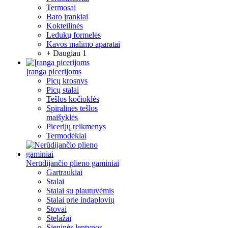
Termosai
Baro įrankiai
Kokteilinės
Ledukų formelės
Kavos malimo aparatai
+ Daugiau 1
Įranga picerijoms
Picų krosnys
Picų stalai
Tešlos kočioklės
Spiralinės tešlos
maišyklės
Picerijų reikmenys
Termodėklai
Nerūdijančio plieno gaminiai
Gartraukiai
Stalai
Stalai su plautuvėmis
Stalai prie indaplovių
Stovai
Stelažai
Sieninės lentynos