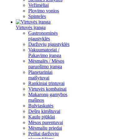
Vežimėliai
Plovimo vonios
Spintelės
Virtuvės įranga
Gastronominės
pjaustyklės
Daržovių pjaustyklės
Vakuumatoriai /
Pakavimo įranga
Mėsmalės / Mėsos
paruošimo įranga
Planetariniai
maišytuvai
Rankiniai trintuvai
Virtuvės kombainai
Makaronų gamybos
mašinos
Bulviaskutės
Dešrų kimštuvai
Kaulų pjūklai
Mėsos purentuvai
Mėsmalių priedai
Peiliai daržovių