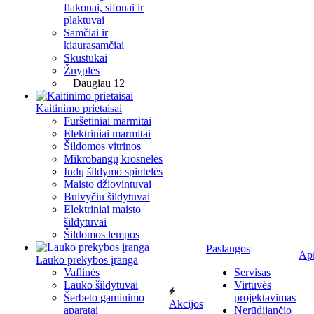
flakonai, sifonai ir
plaktuvai
Samčiai ir
kiaurasamčiai
Skustukai
Žnyplės
+ Daugiau 12
Kaitinimo prietaisai
Furšetiniai marmitai
Elektriniai marmitai
Šildomos vitrinos
Mikrobangų krosnelės
Indų šildymo spintelės
Maisto džiovintuvai
Bulvyčiu šildytuvai
Elektriniai maisto
šildytuvai
Šildomos lempos
Paslaugos
Ap
Lauko prekybos įranga
Vaflinės
Servisas
Lauko šildytuvai
Virtuvės
Šerbeto gaminimo
projektavimas
Akcijos
aparatai
Nerūdijančio