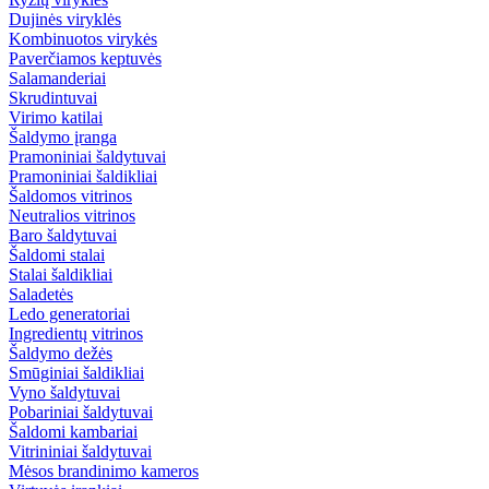
Dujinės viryklės
Kombinuotos virykės
Paverčiamos keptuvės
Salamanderiai
Skrudintuvai
Virimo katilai
Šaldymo įranga
Pramoniniai šaldytuvai
Pramoniniai šaldikliai
Šaldomos vitrinos
Neutralios vitrinos
Baro šaldytuvai
Šaldomi stalai
Stalai šaldikliai
Saladetės
Ledo generatoriai
Ingredientų vitrinos
Šaldymo dežės
Smūginiai šaldikliai
Vyno šaldytuvai
Pobariniai šaldytuvai
Šaldomi kambariai
Vitrininiai šaldytuvai
Mėsos brandinimo kameros