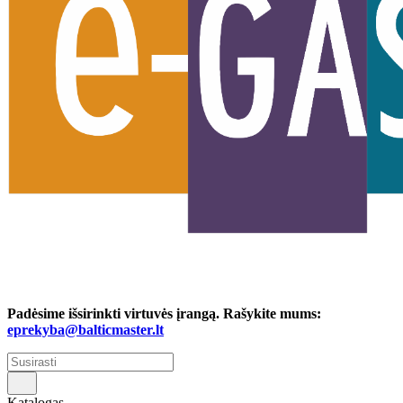
Padėsime išsirinkti virtuvės įrangą. Rašykite mums:
eprekyba@balticmaster.lt
Katalogas