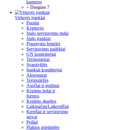
kameros
+ Daugiau 7
Virtuvės įrankiai
Puodai
Keptuvės
Stalo serviravimo indai
Stalo įrankiai
Pjaustymo lentelės
Serviravimo padėklai
GN konteineriai
Termometrai
Svarstyklės
Įrankiai konditerijai
Aksesuarai
Termodėžės
Ąsočiai ir grafinai
Kepimo indai ir
formos
Kepimo skardos
Laikmačiai/Laikrodžiai
Krepšiai ir serviravimo
stovai
Peiliai
Plaktos grietinėlės