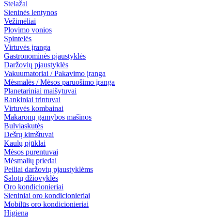
Stelažai
Sieninės lentynos
Vežimėliai
Plovimo vonios
Spintelės
Virtuvės įranga
Gastronominės pjaustyklės
Daržovių pjaustyklės
Vakuumatoriai / Pakavimo įranga
Mėsmalės / Mėsos paruošimo įranga
Planetariniai maišytuvai
Rankiniai trintuvai
Virtuvės kombainai
Makaronų gamybos mašinos
Bulviaskutės
Dešrų kimštuvai
Kaulų pjūklai
Mėsos purentuvai
Mėsmalių priedai
Peiliai daržovių pjaustyklėms
Salotų džiovyklės
Oro kondicionieriai
Sieniniai oro kondicionieriai
Mobilūs oro kondicionieriai
Higiena