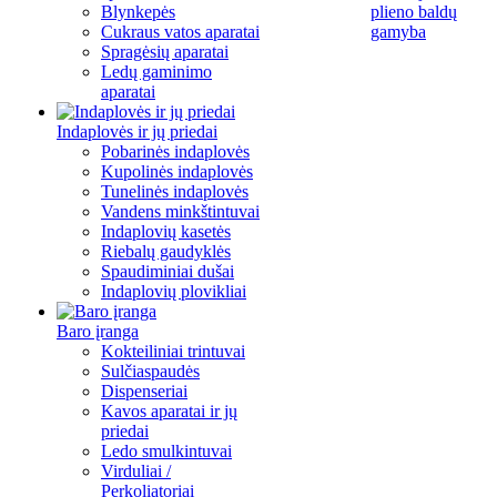
Blynkepės
plieno baldų
Cukraus vatos aparatai
gamyba
Spragėsių aparatai
Ledų gaminimo
aparatai
Indaplovės ir jų priedai
Pobarinės indaplovės
Kupolinės indaplovės
Tunelinės indaplovės
Vandens minkštintuvai
Indaplovių kasetės
Riebalų gaudyklės
Spaudiminiai dušai
Indaplovių plovikliai
Baro įranga
Kokteiliniai trintuvai
Sulčiaspaudės
Dispenseriai
Kavos aparatai ir jų
priedai
Ledo smulkintuvai
Virduliai /
Perkoliatoriai