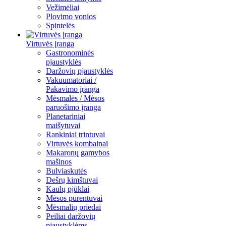
Vežimėliai
Plovimo vonios
Spintelės
Virtuvės įranga
Gastronominės
pjaustyklės
Daržovių pjaustyklės
Vakuumatoriai /
Pakavimo įranga
Mėsmalės / Mėsos
paruošimo įranga
Planetariniai
maišytuvai
Rankiniai trintuvai
Virtuvės kombainai
Makaronų gamybos
mašinos
Bulviaskutės
Dešrų kimštuvai
Kaulų pjūklai
Mėsos purentuvai
Mėsmalių priedai
Peiliai daržovių
pjaustyklėms