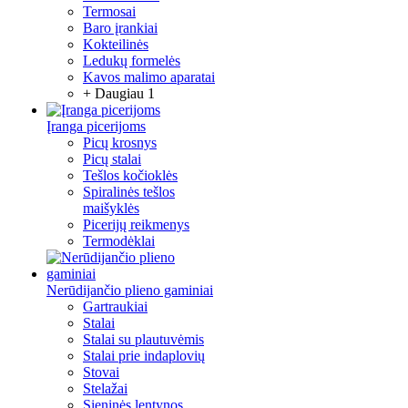
Termosai
Baro įrankiai
Kokteilinės
Ledukų formelės
Kavos malimo aparatai
+ Daugiau 1
Įranga picerijoms
Picų krosnys
Picų stalai
Tešlos kočioklės
Spiralinės tešlos
maišyklės
Picerijų reikmenys
Termodėklai
Nerūdijančio plieno gaminiai
Gartraukiai
Stalai
Stalai su plautuvėmis
Stalai prie indaplovių
Stovai
Stelažai
Sieninės lentynos