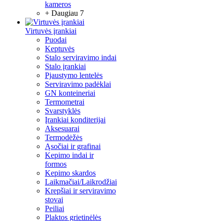
kameros
+ Daugiau 7
Virtuvės įrankiai
Puodai
Keptuvės
Stalo serviravimo indai
Stalo įrankiai
Pjaustymo lentelės
Serviravimo padėklai
GN konteineriai
Termometrai
Svarstyklės
Įrankiai konditerijai
Aksesuarai
Termodėžės
Ąsočiai ir grafinai
Kepimo indai ir
formos
Kepimo skardos
Laikmačiai/Laikrodžiai
Krepšiai ir serviravimo
stovai
Peiliai
Plaktos grietinėlės