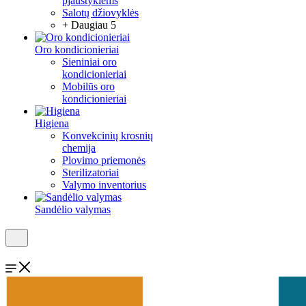
pjaustyklėms
Salotų džiovyklės
+ Daugiau 5
Oro kondicionieriai
Sieniniai oro
kondicionieriai
Mobilūs oro
kondicionieriai
Higiena
Konvekcinių krosnių
chemija
Plovimo priemonės
Sterilizatoriai
Valymo inventorius
Sandėlio valymas