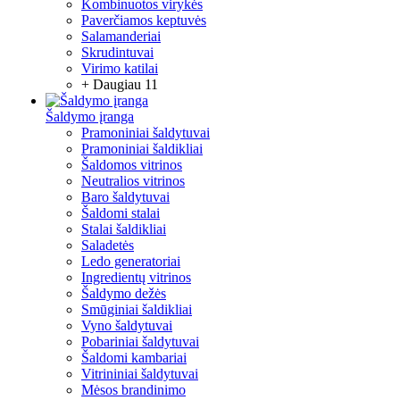
Kombinuotos virykės
Paverčiamos keptuvės
Salamanderiai
Skrudintuvai
Virimo katilai
+ Daugiau 11
Šaldymo įranga
Pramoniniai šaldytuvai
Pramoniniai šaldikliai
Šaldomos vitrinos
Neutralios vitrinos
Baro šaldytuvai
Šaldomi stalai
Stalai šaldikliai
Saladetės
Ledo generatoriai
Ingredientų vitrinos
Šaldymo dežės
Smūginiai šaldikliai
Vyno šaldytuvai
Pobariniai šaldytuvai
Šaldomi kambariai
Vitrininiai šaldytuvai
Mėsos brandinimo