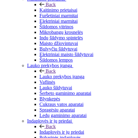
Back
Kaitinimo prietaisai
Furšetiniai marmitai
Elektriniai marmitai
Šildomos vitrinos
Mikrobangų krosnelės
Indų šildymo spintelės
Maisto džiovintuvai
Bulvyčiu šildytuvai
Elektriniai maisto šildytuvai
Šildomos lempos
Lauko prekybos įranga
Back
Lauko prekybos įranga
Vaflinės
Lauko šildytuvai
Šerbeto gaminimo aparatai
Blynkepės
Cukraus vatos aparatai
Spragėsių aparatai
Ledų gaminimo aparatai
Indaplovės ir jų priedai
Back
Indaplovės ir jų priedai
Pobarinės indaplovės