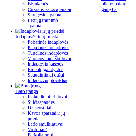
Blynkepės
plieno baldų
Cukraus vatos aparatai
gamyba
Spragėsių aparatai
Ledų gaminimo
aparatai
Indaplovės ir jų priedai
Pobarinės indaplovės
Kupolinės indaplovės
Tunelinės indaplovės
Vandens minkštintuvai
Indaplovių kasetės
Riebalų gaudyklės
Spaudiminiai dušai
Indaplovių plovikliai
Baro įranga
Kokteiliniai trintuvai
Sulčiaspaudės
Dispenseriai
Kavos aparatai ir jų
priedai
Ledo smulkintuvai
Virduliai /
Perkoliatoriai