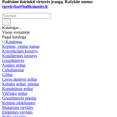
Padėsime išsirinkti virtuvės įrangą. Rašykite mums:
eprekyba@balticmaster.lt
Katalogas
Visoje svetainėje
Pagal katalogą
Katalogas
Kepimo, virimo įranga
Konvekcinės krosnys
Konditerinės krosnys
Gruzdintuvės
Anglies griliai
Cirkuliatoriai
Griliai
Lavos akmenų griliai
Kebabų griliai, priedai
Kontaktiniai griliai
Viščiukų griliai
Gruzdintuvių priedai
Kepimo plokštumos
Makaronų viryklės
Elektrinės viryklės
Ryžių viryklės