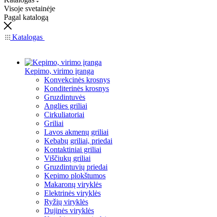
Visoje svetainėje
Pagal katalogą
Katalogas
Kepimo, virimo įranga
Konvekcinės krosnys
Konditerinės krosnys
Gruzdintuvės
Anglies griliai
Cirkuliatoriai
Griliai
Lavos akmenų griliai
Kebabų griliai, priedai
Kontaktiniai griliai
Viščiukų griliai
Gruzdintuvių priedai
Kepimo plokštumos
Makaronų viryklės
Elektrinės viryklės
Ryžių viryklės
Dujinės viryklės