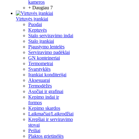
kameros
+ Daugiau 7
Virtuvės įrankiai
Puodai
Keptuvės
Stalo serviravimo indai
Stalo įrankiai
Pjaustymo lentelės
Serviravimo padėklai
GN konteineriai
Termometrai
Svarstyklės
Įrankiai konditerijai
Aksesuarai
Termodėžės
Ąsočiai ir grafinai
Kepimo indai ir
formos
Kepimo skardos
Laikmačiai/Laikrodžiai
Krepšiai ir serviravimo
stovai
Peiliai
Plaktos grietinėlės