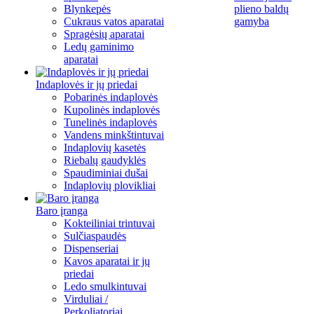
Blynkepės
plieno baldų
Cukraus vatos aparatai
gamyba
Spragėsių aparatai
Ledų gaminimo
aparatai
Indaplovės ir jų priedai
Pobarinės indaplovės
Kupolinės indaplovės
Tunelinės indaplovės
Vandens minkštintuvai
Indaplovių kasetės
Riebalų gaudyklės
Spaudiminiai dušai
Indaplovių plovikliai
Baro įranga
Kokteiliniai trintuvai
Sulčiaspaudės
Dispenseriai
Kavos aparatai ir jų
priedai
Ledo smulkintuvai
Virduliai /
Perkoliatoriai