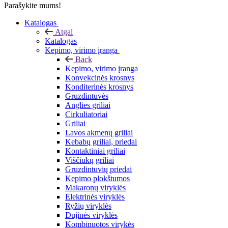
Parašykite mums!
Katalogas
Atgal
Katalogas
Kepimo, virimo įranga
Back
Kepimo, virimo įranga
Konvekcinės krosnys
Konditerinės krosnys
Gruzdintuvės
Anglies griliai
Cirkuliatoriai
Griliai
Lavos akmenų griliai
Kebabų griliai, priedai
Kontaktiniai griliai
Viščiukų griliai
Gruzdintuvių priedai
Kepimo plokštumos
Makaronų viryklės
Elektrinės viryklės
Ryžių viryklės
Dujinės viryklės
Kombinuotos virykės