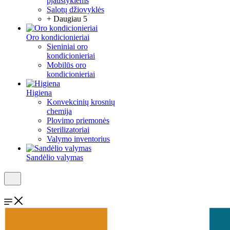
pjaustyklėms
Salotų džiovyklės
+ Daugiau 5
Oro kondicionieriai
Sieniniai oro
kondicionieriai
Mobilūs oro
kondicionieriai
Higiena
Konvekcinių krosnių
chemija
Plovimo priemonės
Sterilizatoriai
Valymo inventorius
Sandėlio valymas