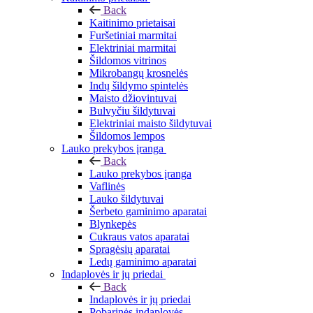
Back
Kaitinimo prietaisai
Furšetiniai marmitai
Elektriniai marmitai
Šildomos vitrinos
Mikrobangų krosnelės
Indų šildymo spintelės
Maisto džiovintuvai
Bulvyčiu šildytuvai
Elektriniai maisto šildytuvai
Šildomos lempos
Lauko prekybos įranga
Back
Lauko prekybos įranga
Vaflinės
Lauko šildytuvai
Šerbeto gaminimo aparatai
Blynkepės
Cukraus vatos aparatai
Spragėsių aparatai
Ledų gaminimo aparatai
Indaplovės ir jų priedai
Back
Indaplovės ir jų priedai
Pobarinės indaplovės