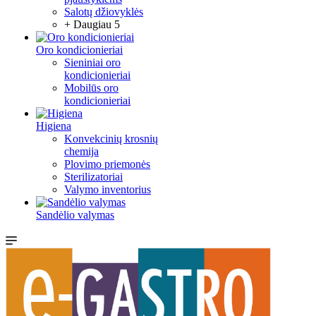
Salotų džiovyklės
+ Daugiau 5
Oro kondicionieriai
Sieniniai oro
kondicionieriai
Mobilūs oro
kondicionieriai
Higiena
Konvekcinių krosnių
chemija
Plovimo priemonės
Sterilizatoriai
Valymo inventorius
Sandėlio valymas