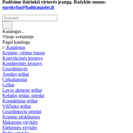
Padėsime išsirinkti virtuvės įrangą. Rašykite mums:
eprekyba@balticmaster.lt
Katalogas
Visoje svetainėje
Pagal katalogą
Katalogas
Kepimo, virimo įranga
Konvekcinės krosnys
Konditerinės krosnys
Gruzdintuvės
Anglies griliai
Cirkuliatoriai
Griliai
Lavos akmenų griliai
Kebabų griliai, priedai
Kontaktiniai griliai
Viščiukų griliai
Gruzdintuvių priedai
Kepimo plokštumos
Makaronų viryklės
Elektrinės viryklės
Ryžių viryklės