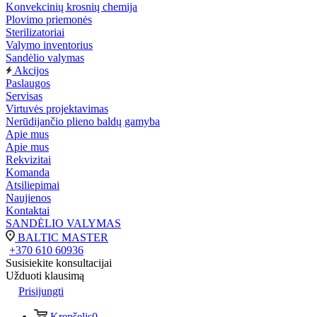
Konvekcinių krosnių chemija
Plovimo priemonės
Sterilizatoriai
Valymo inventorius
Sandėlio valymas
Akcijos
Paslaugos
Servisas
Virtuvės projektavimas
Nerūdijančio plieno baldų gamyba
Apie mus
Apie mus
Rekvizitai
Komanda
Atsiliepimai
Naujienos
Kontaktai
SANDĖLIO VALYMAS
BALTIC MASTER
+370 610 60936
Susisiekite konsultacijai
Užduoti klausimą
Prisijungti
Krepšelis
0