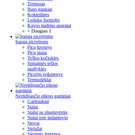
Termosai
Baro įrankiai
Kokteilinės
Ledukų formelės
Kavos malimo aparatai
+ Daugiau 1
Įranga picerijoms
Picų krosnys
Picų stalai
Tešlos kočioklės
Spiralinės tešlos
maišyklės
Picerijų reikmenys
Termodėklai
Nerūdijančio plieno gaminiai
Gartraukiai
Stalai
Stalai su plautuvėmis
Stalai prie indaplovių
Stovai
Stelažai
Sieninės lentynos