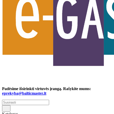
Padėsime išsirinkti virtuvės įrangą. Rašykite mums:
eprekyba@balticmaster.lt
Katalogas