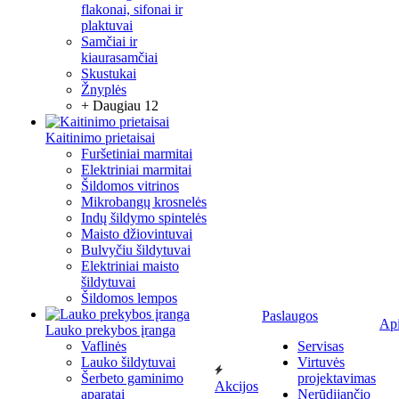
flakonai, sifonai ir
plaktuvai
Samčiai ir
kiaurasamčiai
Skustukai
Žnyplės
+ Daugiau 12
Kaitinimo prietaisai
Furšetiniai marmitai
Elektriniai marmitai
Šildomos vitrinos
Mikrobangų krosnelės
Indų šildymo spintelės
Maisto džiovintuvai
Bulvyčiu šildytuvai
Elektriniai maisto
šildytuvai
Šildomos lempos
Paslaugos
Ap
Lauko prekybos įranga
Vaflinės
Servisas
Lauko šildytuvai
Virtuvės
Šerbeto gaminimo
projektavimas
Akcijos
aparatai
Nerūdijančio