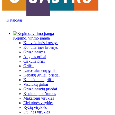
Katalogas
Kepimo, virimo įranga
Konvekcinės krosnys
Konditerinės krosnys
Gruzdintuvės
Anglies griliai
Cirkuliatoriai
Griliai
Lavos akmenų griliai
Kebabų griliai, priedai
Kontaktiniai griliai
Viščiukų griliai
Gruzdintuvių priedai
Kepimo plokštumos
Makaronų viryklės
Elektrinės viryklės
Ryžių viryklės
Dujinės viryklės