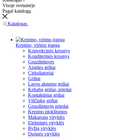
Visoje svetainėje
Pagal katalogą
Katalogas
Kepimo, virimo įranga
Konvekcinės krosnys
Konditerinės krosnys
Gruzdintuvės
Anglies griliai
Cirkuliatoriai
Griliai
Lavos akmenų griliai
Kebabų griliai, priedai
Kontaktiniai griliai
Viščiukų griliai
Gruzdintuvių priedai
Kepimo plokštumos
Makaronų viryklės
Elektrinės viryklės
Ryžių viryklės
Dujinės viryklės