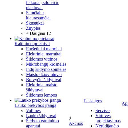
flakonai, sifonai ir
plaktuvai
Samčiai ir
kiaurasamčiai
Skustukai
Žnyplės
+ Daugiau 12
Kaitinimo prietaisai
Furšetiniai marmitai
Elektriniai marmitai
Šildomos vitrinos
Mikrobangų krosnelės
Indų šildymo spintelės
Maisto džiovintuvai
Bulvyčiu šildytuvai
Elektriniai maisto
šildytuvai
Šildomos lempos
Paslaugos
Ap
Lauko prekybos įranga
Vaflinės
Servisas
Lauko šildytuvai
Virtuvės
Šerbeto gaminimo
projektavimas
Akcijos
aparatai
Nerūdijančio