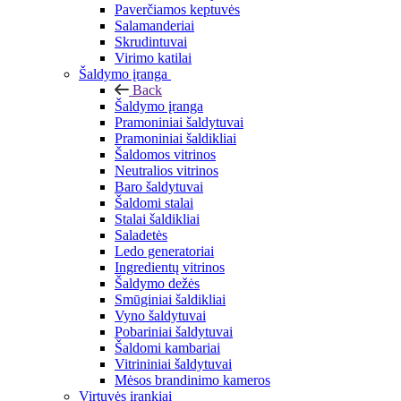
Paverčiamos keptuvės
Salamanderiai
Skrudintuvai
Virimo katilai
Šaldymo įranga
Back
Šaldymo įranga
Pramoniniai šaldytuvai
Pramoniniai šaldikliai
Šaldomos vitrinos
Neutralios vitrinos
Baro šaldytuvai
Šaldomi stalai
Stalai šaldikliai
Saladetės
Ledo generatoriai
Ingredientų vitrinos
Šaldymo dežės
Smūginiai šaldikliai
Vyno šaldytuvai
Pobariniai šaldytuvai
Šaldomi kambariai
Vitrininiai šaldytuvai
Mėsos brandinimo kameros
Virtuvės įrankiai