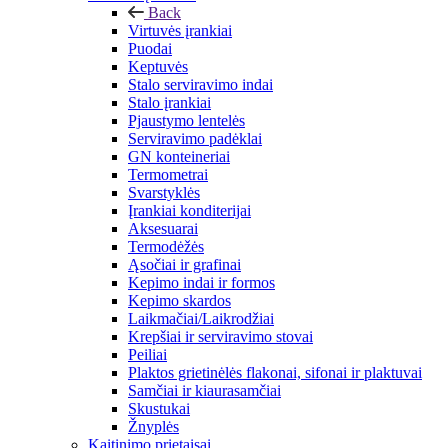
Back
Virtuvės įrankiai
Puodai
Keptuvės
Stalo serviravimo indai
Stalo įrankiai
Pjaustymo lentelės
Serviravimo padėklai
GN konteineriai
Termometrai
Svarstyklės
Įrankiai konditerijai
Aksesuarai
Termodėžės
Ąsočiai ir grafinai
Kepimo indai ir formos
Kepimo skardos
Laikmačiai/Laikrodžiai
Krepšiai ir serviravimo stovai
Peiliai
Plaktos grietinėlės flakonai, sifonai ir plaktuvai
Samčiai ir kiaurasamčiai
Skustukai
Žnyplės
Kaitinimo prietaisai