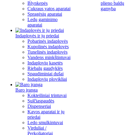
Blynkepės
plieno baldų
Cukraus vatos aparatai
gamyba
Spragėsių aparatai
Ledų gaminimo
aparatai
Indaplovės ir jų priedai
Pobarinės indaplovės
Kupolinės indaplovės
Tunelinės indaplovės
Vandens minkštintuvai
Indaplovių kasetės
Riebalų gaudyklės
Spaudiminiai dušai
Indaplovių plovikliai
Baro įranga
Kokteiliniai trintuvai
Sulčiaspaudės
Dispenseriai
Kavos aparatai ir jų
priedai
Ledo smulkintuvai
Virduliai /
Perkoliatoriai