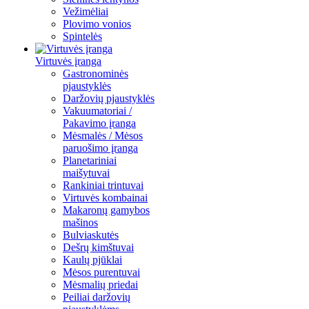
Vežimėliai
Plovimo vonios
Spintelės
Virtuvės įranga
Gastronominės
pjaustyklės
Daržovių pjaustyklės
Vakuumatoriai /
Pakavimo įranga
Mėsmalės / Mėsos
paruošimo įranga
Planetariniai
maišytuvai
Rankiniai trintuvai
Virtuvės kombainai
Makaronų gamybos
mašinos
Bulviaskutės
Dešrų kimštuvai
Kaulų pjūklai
Mėsos purentuvai
Mėsmalių priedai
Peiliai daržovių