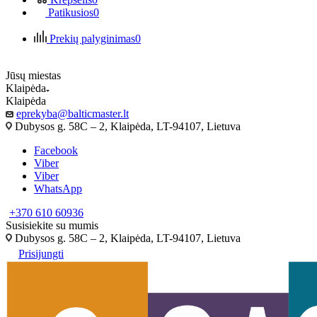
Patikusios
0
Prekių palyginimas
0
Jūsų miestas
Klaipėda
Klaipėda
eprekyba@balticmaster.lt
Dubysos g. 58C – 2, Klaipėda, LT-94107, Lietuva
Facebook
Viber
Viber
WhatsApp
+370 610 60936
Susisiekite su mumis
Dubysos g. 58C – 2, Klaipėda, LT-94107, Lietuva
Prisijungti