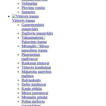
Vežimėliai
Plovimo vonios
Spintelės
Virtuvės įranga
Gastronominės
pjaustyklės
Daržovių pjaustyklės
Vakuumatoriai /
Pakavimo įranga
Mėsmalės / Mėsos
paruošimo įranga
Planetariniai
maišytuvai
Rankiniai trintuvai
Virtuvės kombainai
Makaronų gamybos
mašinos
Bulviaskutės
Dešrų kimštuvai
Kaulų pjūklai
Mėsos purentuvai
Mėsmalių priedai
Peiliai daržovių
pjaustyklėms