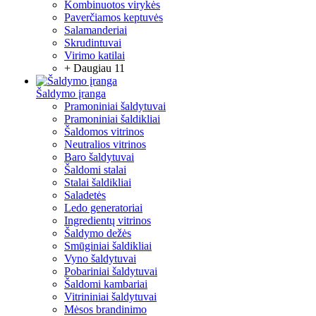
Kombinuotos virykės
Paverčiamos keptuvės
Salamanderiai
Skrudintuvai
Virimo katilai
+ Daugiau 11
Šaldymo įranga
Pramoniniai šaldytuvai
Pramoniniai šaldikliai
Šaldomos vitrinos
Neutralios vitrinos
Baro šaldytuvai
Šaldomi stalai
Stalai šaldikliai
Saladetės
Ledo generatoriai
Ingredientų vitrinos
Šaldymo dežės
Smūginiai šaldikliai
Vyno šaldytuvai
Pobariniai šaldytuvai
Šaldomi kambariai
Vitrininiai šaldytuvai
Mėsos brandinimo