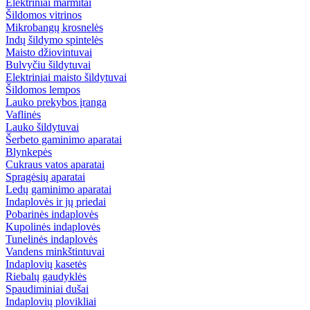
Elektriniai marmitai
Šildomos vitrinos
Mikrobangų krosnelės
Indų šildymo spintelės
Maisto džiovintuvai
Bulvyčiu šildytuvai
Elektriniai maisto šildytuvai
Šildomos lempos
Lauko prekybos įranga
Vaflinės
Lauko šildytuvai
Šerbeto gaminimo aparatai
Blynkepės
Cukraus vatos aparatai
Spragėsių aparatai
Ledų gaminimo aparatai
Indaplovės ir jų priedai
Pobarinės indaplovės
Kupolinės indaplovės
Tunelinės indaplovės
Vandens minkštintuvai
Indaplovių kasetės
Riebalų gaudyklės
Spaudiminiai dušai
Indaplovių plovikliai