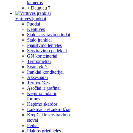
kameros
+ Daugiau 7
Virtuvės įrankiai
Puodai
Keptuvės
Stalo serviravimo indai
Stalo įrankiai
Pjaustymo lentelės
Serviravimo padėklai
GN konteineriai
Termometrai
Svarstyklės
Įrankiai konditerijai
Aksesuarai
Termodėžės
Ąsočiai ir grafinai
Kepimo indai ir
formos
Kepimo skardos
Laikmačiai/Laikrodžiai
Krepšiai ir serviravimo
stovai
Peiliai
Plaktos grietinėlės