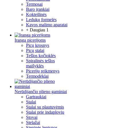
Termosai
Baro įrankiai
Kokteilinės
Ledukų formelės
Kavos malimo aparatai
+ Daugiau 1
Įranga picerijoms
Picų krosnys
Picų stalai
Tešlos kočioklės
Spiralinės tešlos
maišyklės
Picerijų reikmenys
Termodėklai
Nerūdijančio plieno gaminiai
Gartraukiai
Stalai
Stalai su plautuvėmis
Stalai prie indaplovių
Stovai
Stelažai
Sieninės lentynos