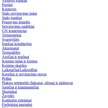
Virtuvės įrankiai
Puodai
Keptuvės
Stalo serviravimo indai
Stalo įrankiai
Pjaustymo lentelės
Serviravimo padėklai
GN konteineriai
Termometrai
Svarstyklės
Įrankiai konditerijai
Aksesuarai
Termodėžės
Ąsočiai ir grafinai
Kepimo indai ir formos
Kepimo skardos
Laikmačiai/Laikrodžiai
Krepšiai ir serviravimo stovai
Peiliai
Plaktos grietinėlės flakonai, sifonai ir plaktuvai
Samčiai ir kiaurasamčiai
Skustukai
Žnyplės
Kaitinimo prietaisai
Furšetiniai marmitai