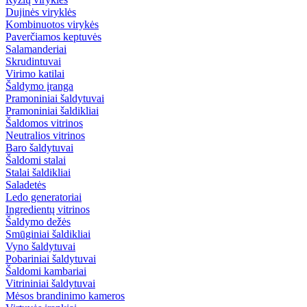
Dujinės viryklės
Kombinuotos virykės
Paverčiamos keptuvės
Salamanderiai
Skrudintuvai
Virimo katilai
Šaldymo įranga
Pramoniniai šaldytuvai
Pramoniniai šaldikliai
Šaldomos vitrinos
Neutralios vitrinos
Baro šaldytuvai
Šaldomi stalai
Stalai šaldikliai
Saladetės
Ledo generatoriai
Ingredientų vitrinos
Šaldymo dežės
Smūginiai šaldikliai
Vyno šaldytuvai
Pobariniai šaldytuvai
Šaldomi kambariai
Vitrininiai šaldytuvai
Mėsos brandinimo kameros