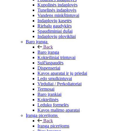
Kupolinės indaplovės
Tunelinės indaplovės
Vandens minkštintuvai
Indaplovių kasetės
Riebalų gaudyklės
Spaudiminiai dušai
Indaplovių plovikliai
Baro įranga
Back
Baro įranga
Kokteiliniai trintuvai
Sulčiaspaudės
Dispenseriai
Kavos aparatai ir jų priedai
Ledo smulkintuvai
Virduliai / Perkoliatoriai
Termosai
Baro įrankiai
Kokteilinės
Ledukų formelės
Kavos malimo aparatai
Įranga picerijoms
Back
Įranga picerijoms