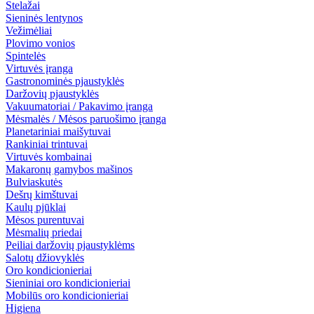
Stelažai
Sieninės lentynos
Vežimėliai
Plovimo vonios
Spintelės
Virtuvės įranga
Gastronominės pjaustyklės
Daržovių pjaustyklės
Vakuumatoriai / Pakavimo įranga
Mėsmalės / Mėsos paruošimo įranga
Planetariniai maišytuvai
Rankiniai trintuvai
Virtuvės kombainai
Makaronų gamybos mašinos
Bulviaskutės
Dešrų kimštuvai
Kaulų pjūklai
Mėsos purentuvai
Mėsmalių priedai
Peiliai daržovių pjaustyklėms
Salotų džiovyklės
Oro kondicionieriai
Sieniniai oro kondicionieriai
Mobilūs oro kondicionieriai
Higiena