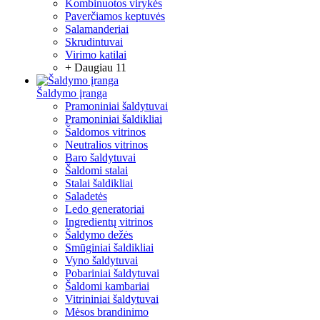
Kombinuotos virykės
Paverčiamos keptuvės
Salamanderiai
Skrudintuvai
Virimo katilai
+ Daugiau 11
Šaldymo įranga
Pramoniniai šaldytuvai
Pramoniniai šaldikliai
Šaldomos vitrinos
Neutralios vitrinos
Baro šaldytuvai
Šaldomi stalai
Stalai šaldikliai
Saladetės
Ledo generatoriai
Ingredientų vitrinos
Šaldymo dežės
Smūginiai šaldikliai
Vyno šaldytuvai
Pobariniai šaldytuvai
Šaldomi kambariai
Vitrininiai šaldytuvai
Mėsos brandinimo