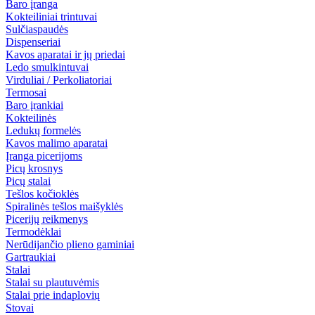
Baro įranga
Kokteiliniai trintuvai
Sulčiaspaudės
Dispenseriai
Kavos aparatai ir jų priedai
Ledo smulkintuvai
Virduliai / Perkoliatoriai
Termosai
Baro įrankiai
Kokteilinės
Ledukų formelės
Kavos malimo aparatai
Įranga picerijoms
Picų krosnys
Picų stalai
Tešlos kočioklės
Spiralinės tešlos maišyklės
Picerijų reikmenys
Termodėklai
Nerūdijančio plieno gaminiai
Gartraukiai
Stalai
Stalai su plautuvėmis
Stalai prie indaplovių
Stovai