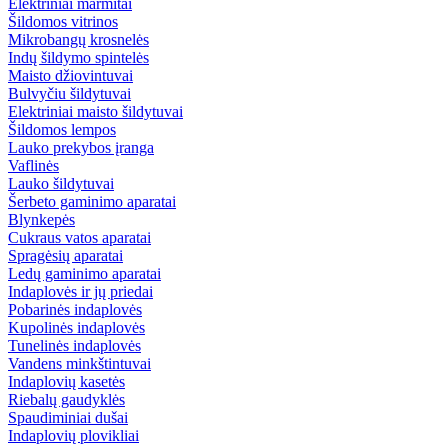
Elektriniai marmitai
Šildomos vitrinos
Mikrobangų krosnelės
Indų šildymo spintelės
Maisto džiovintuvai
Bulvyčiu šildytuvai
Elektriniai maisto šildytuvai
Šildomos lempos
Lauko prekybos įranga
Vaflinės
Lauko šildytuvai
Šerbeto gaminimo aparatai
Blynkepės
Cukraus vatos aparatai
Spragėsių aparatai
Ledų gaminimo aparatai
Indaplovės ir jų priedai
Pobarinės indaplovės
Kupolinės indaplovės
Tunelinės indaplovės
Vandens minkštintuvai
Indaplovių kasetės
Riebalų gaudyklės
Spaudiminiai dušai
Indaplovių plovikliai