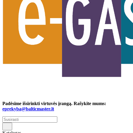
Padėsime išsirinkti virtuvės įrangą. Rašykite mums:
eprekyba@balticmaster.lt
Katalogas