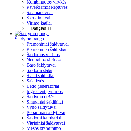
Kombinuotos virykės
Paverčiamos keptuvės
Salamanderiai
Skrudintuvai
Virimo katilai
+ Daugiau 11
Šaldymo įranga
Pramoniniai šaldytuvai
Pramoniniai šaldikliai
Šaldomos vitrinos
Neutralios vitrinos
Baro šaldytuvai
Šaldomi stalai
Stalai šaldikliai
Saladetės
Ledo generatoriai
Ingredientų vitrinos
Šaldymo dežės
Smūginiai šaldikliai
Vyno šaldytuvai
Pobariniai šaldytuvai
Šaldomi kambariai
Vitrininiai šaldytuvai
Mėsos brandinimo