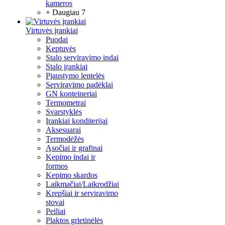
kameros
+ Daugiau 7
Virtuvės įrankiai
Puodai
Keptuvės
Stalo serviravimo indai
Stalo įrankiai
Pjaustymo lentelės
Serviravimo padėklai
GN konteineriai
Termometrai
Svarstyklės
Įrankiai konditerijai
Aksesuarai
Termodėžės
Ąsočiai ir grafinai
Kepimo indai ir
formos
Kepimo skardos
Laikmačiai/Laikrodžiai
Krepšiai ir serviravimo
stovai
Peiliai
Plaktos grietinėlės