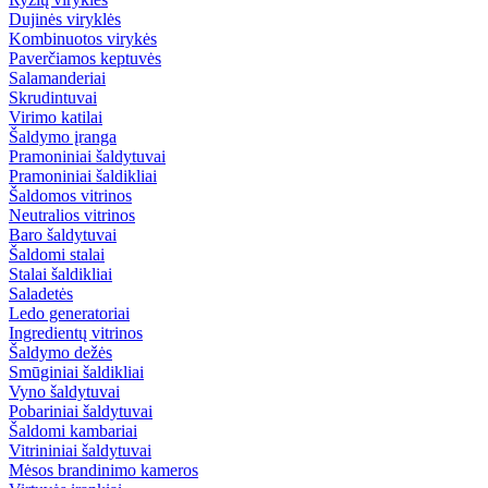
Dujinės viryklės
Kombinuotos virykės
Paverčiamos keptuvės
Salamanderiai
Skrudintuvai
Virimo katilai
Šaldymo įranga
Pramoniniai šaldytuvai
Pramoniniai šaldikliai
Šaldomos vitrinos
Neutralios vitrinos
Baro šaldytuvai
Šaldomi stalai
Stalai šaldikliai
Saladetės
Ledo generatoriai
Ingredientų vitrinos
Šaldymo dežės
Smūginiai šaldikliai
Vyno šaldytuvai
Pobariniai šaldytuvai
Šaldomi kambariai
Vitrininiai šaldytuvai
Mėsos brandinimo kameros