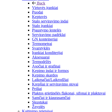
Back
Virtuvės įrankiai
Puodai
Keptuvės
Stalo serviravimo indai
Stalo įrankiai
Pjaustymo lentelės
Serviravimo padėklai
GN konteineriai
Termometrai
Svarstyklės
Įrankiai konditerijai
Aksesuarai
Termodėžės
Ąsočiai ir grafinai
Kepimo indai ir formos
Kepimo skardos
Laikmačiai/Laikrodžiai
Krepšiai ir serviravimo stovai
Peiliai
Plaktos grietinėlės flakonai, sifonai ir plaktuvai
Samčiai ir kiaurasamčiai
Skustukai
Žnyplės
Kaitinimo prietaisai