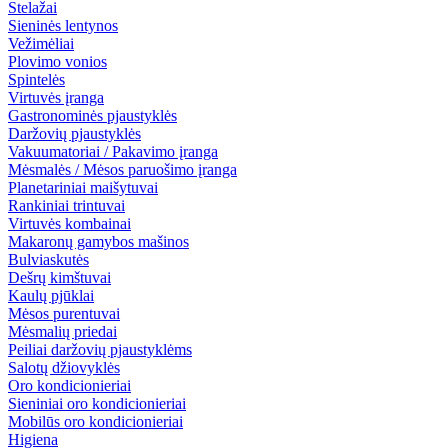
Stelažai
Sieninės lentynos
Vežimėliai
Plovimo vonios
Spintelės
Virtuvės įranga
Gastronominės pjaustyklės
Daržovių pjaustyklės
Vakuumatoriai / Pakavimo įranga
Mėsmalės / Mėsos paruošimo įranga
Planetariniai maišytuvai
Rankiniai trintuvai
Virtuvės kombainai
Makaronų gamybos mašinos
Bulviaskutės
Dešrų kimštuvai
Kaulų pjūklai
Mėsos purentuvai
Mėsmalių priedai
Peiliai daržovių pjaustyklėms
Salotų džiovyklės
Oro kondicionieriai
Sieniniai oro kondicionieriai
Mobilūs oro kondicionieriai
Higiena