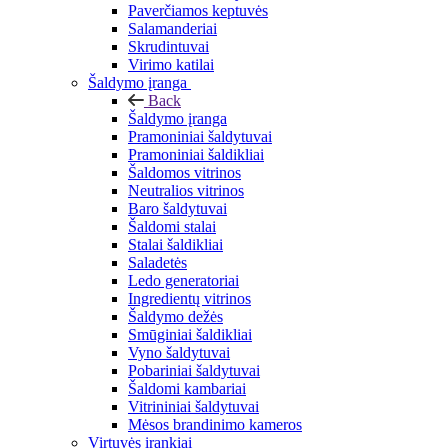
Paverčiamos keptuvės
Salamanderiai
Skrudintuvai
Virimo katilai
Šaldymo įranga
Back
Šaldymo įranga
Pramoniniai šaldytuvai
Pramoniniai šaldikliai
Šaldomos vitrinos
Neutralios vitrinos
Baro šaldytuvai
Šaldomi stalai
Stalai šaldikliai
Saladetės
Ledo generatoriai
Ingredientų vitrinos
Šaldymo dežės
Smūginiai šaldikliai
Vyno šaldytuvai
Pobariniai šaldytuvai
Šaldomi kambariai
Vitrininiai šaldytuvai
Mėsos brandinimo kameros
Virtuvės įrankiai