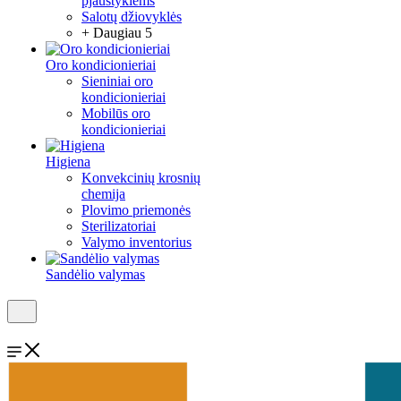
pjaustyklėms
Salotų džiovyklės
+ Daugiau 5
Oro kondicionieriai
Sieniniai oro
kondicionieriai
Mobilūs oro
kondicionieriai
Higiena
Konvekcinių krosnių
chemija
Plovimo priemonės
Sterilizatoriai
Valymo inventorius
Sandėlio valymas