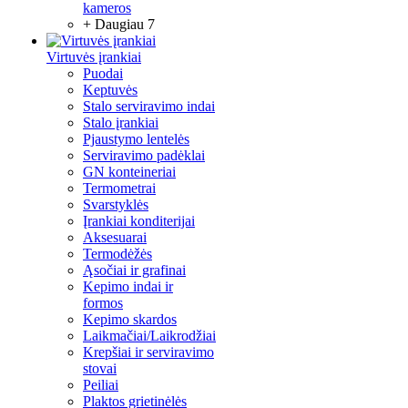
kameros
+ Daugiau 7
Virtuvės įrankiai
Puodai
Keptuvės
Stalo serviravimo indai
Stalo įrankiai
Pjaustymo lentelės
Serviravimo padėklai
GN konteineriai
Termometrai
Svarstyklės
Įrankiai konditerijai
Aksesuarai
Termodėžės
Ąsočiai ir grafinai
Kepimo indai ir
formos
Kepimo skardos
Laikmačiai/Laikrodžiai
Krepšiai ir serviravimo
stovai
Peiliai
Plaktos grietinėlės