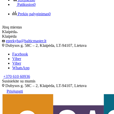
Patikusios
0
Prekių palyginimas
0
Jūsų miestas
Klaipėda
Klaipėda
eprekyba@balticmaster.lt
Dubysos g. 58C – 2, Klaipėda, LT-94107, Lietuva
Facebook
Viber
Viber
WhatsApp
+370 610 60936
Susisiekite su mumis
Dubysos g. 58C – 2, Klaipėda, LT-94107, Lietuva
Prisijungti