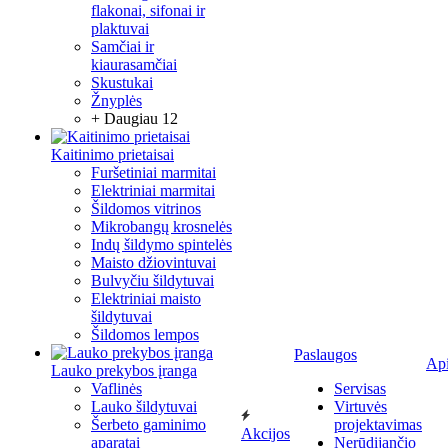
flakonai, sifonai ir
plaktuvai
Samčiai ir
kiaurasamčiai
Skustukai
Žnyplės
+ Daugiau 12
Kaitinimo prietaisai
Furšetiniai marmitai
Elektriniai marmitai
Šildomos vitrinos
Mikrobangų krosnelės
Indų šildymo spintelės
Maisto džiovintuvai
Bulvyčiu šildytuvai
Elektriniai maisto
šildytuvai
Šildomos lempos
Paslaugos
Ap
Lauko prekybos įranga
Vaflinės
Servisas
Lauko šildytuvai
Virtuvės
Šerbeto gaminimo
projektavimas
Akcijos
aparatai
Nerūdijančio