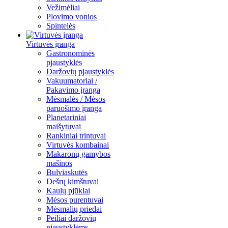
Vežimėliai
Plovimo vonios
Spintelės
Virtuvės įranga
Gastronominės
pjaustyklės
Daržovių pjaustyklės
Vakuumatoriai /
Pakavimo įranga
Mėsmalės / Mėsos
paruošimo įranga
Planetariniai
maišytuvai
Rankiniai trintuvai
Virtuvės kombainai
Makaronų gamybos
mašinos
Bulviaskutės
Dešrų kimštuvai
Kaulų pjūklai
Mėsos purentuvai
Mėsmalių priedai
Peiliai daržovių
pjaustyklėms