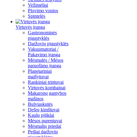
Vežimėliai
Plovimo vonios
Spintelės
Virtuvės įranga
Gastronominės
pjaustyklės
Daržovių pjaustyklės
Vakuumatoriai /
Pakavimo įranga
Mėsmalės / Mėsos
paruošimo įranga
Planetariniai
maišytuvai
Rankiniai trintuvai
Virtuvės kombainai
Makaronų gamybos
mašinos
Bulviaskutės
Dešrų kimštuvai
Kaulų pjūklai
Mėsos purentuvai
Mėsmalių priedai
Peiliai daržovių