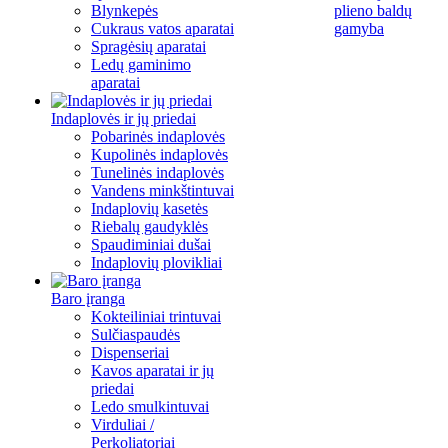
Blynkepės
plieno baldų
Cukraus vatos aparatai
gamyba
Spragėsių aparatai
Ledų gaminimo
aparatai
Indaplovės ir jų priedai
Pobarinės indaplovės
Kupolinės indaplovės
Tunelinės indaplovės
Vandens minkštintuvai
Indaplovių kasetės
Riebalų gaudyklės
Spaudiminiai dušai
Indaplovių plovikliai
Baro įranga
Kokteiliniai trintuvai
Sulčiaspaudės
Dispenseriai
Kavos aparatai ir jų
priedai
Ledo smulkintuvai
Virduliai /
Perkoliatoriai