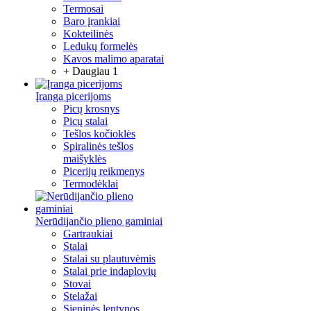
Termosai
Baro įrankiai
Kokteilinės
Ledukų formelės
Kavos malimo aparatai
+ Daugiau 1
Įranga picerijoms
Picų krosnys
Picų stalai
Tešlos kočioklės
Spiralinės tešlos
maišyklės
Picerijų reikmenys
Termodėklai
Nerūdijančio plieno gaminiai
Gartraukiai
Stalai
Stalai su plautuvėmis
Stalai prie indaplovių
Stovai
Stelažai
Sieninės lentynos