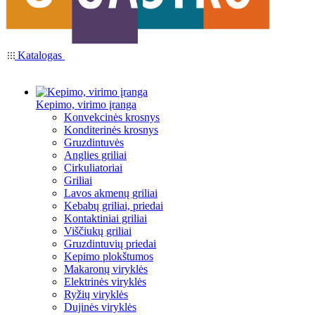
Katalogas
Kepimo, virimo įranga
Konvekcinės krosnys
Konditerinės krosnys
Gruzdintuvės
Anglies griliai
Cirkuliatoriai
Griliai
Lavos akmenų griliai
Kebabų griliai, priedai
Kontaktiniai griliai
Viščiukų griliai
Gruzdintuvių priedai
Kepimo plokštumos
Makaronų viryklės
Elektrinės viryklės
Ryžių viryklės
Dujinės viryklės