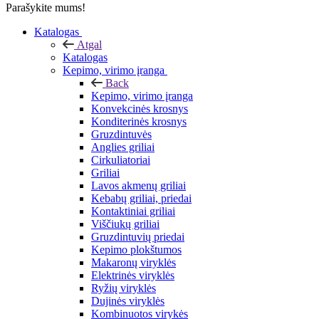
Parašykite mums!
Katalogas
Atgal
Katalogas
Kepimo, virimo įranga
Back
Kepimo, virimo įranga
Konvekcinės krosnys
Konditerinės krosnys
Gruzdintuvės
Anglies griliai
Cirkuliatoriai
Griliai
Lavos akmenų griliai
Kebabų griliai, priedai
Kontaktiniai griliai
Viščiukų griliai
Gruzdintuvių priedai
Kepimo plokštumos
Makaronų viryklės
Elektrinės viryklės
Ryžių viryklės
Dujinės viryklės
Kombinuotos virykės