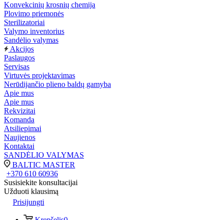
Konvekcinių krosnių chemija
Plovimo priemonės
Sterilizatoriai
Valymo inventorius
Sandėlio valymas
Akcijos
Paslaugos
Servisas
Virtuvės projektavimas
Nerūdijančio plieno baldų gamyba
Apie mus
Apie mus
Rekvizitai
Komanda
Atsiliepimai
Naujienos
Kontaktai
SANDĖLIO VALYMAS
BALTIC MASTER
+370 610 60936
Susisiekite konsultacijai
Užduoti klausimą
Prisijungti
Krepšelis
0