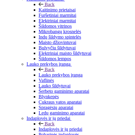
Back
Kaitinimo prietaisai
Furšetiniai marmitai
Elektriniai marmitai
Šildomos vitrinos
Mikrobangų krosnelės
Indų šildymo spintelės
Maisto džiovintuvai
Bulvyčiu šildytuvai
Elektriniai maisto šildytuvai
Šildomos lempos
Lauko prekybos įranga
Back
Lauko prekybos įranga
Vaflinės
Lauko šildytuvai
Šerbeto gaminimo aparatai
Blynkepės
Cukraus vatos aparatai
Spragėsių aparatai
Ledų gaminimo aparatai
Indaplovės ir jų priedai
Back
Indaplovės ir jų priedai
Pobarinės indaplovės