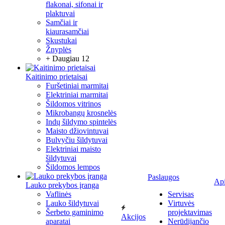
flakonai, sifonai ir
plaktuvai
Samčiai ir
kiaurasamčiai
Skustukai
Žnyplės
+ Daugiau 12
Kaitinimo prietaisai
Furšetiniai marmitai
Elektriniai marmitai
Šildomos vitrinos
Mikrobangų krosnelės
Indų šildymo spintelės
Maisto džiovintuvai
Bulvyčiu šildytuvai
Elektriniai maisto
šildytuvai
Šildomos lempos
Paslaugos
Ap
Lauko prekybos įranga
Vaflinės
Servisas
Lauko šildytuvai
Virtuvės
Šerbeto gaminimo
projektavimas
Akcijos
aparatai
Nerūdijančio