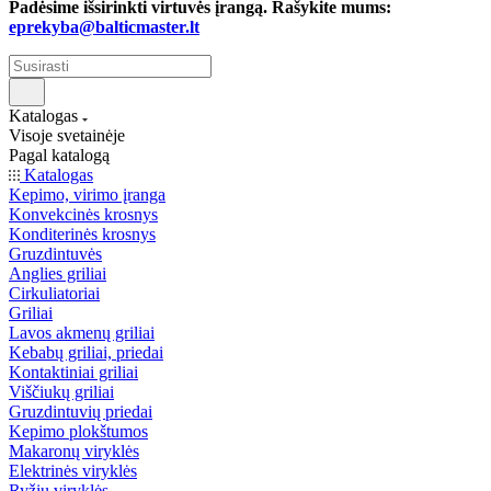
Padėsime išsirinkti virtuvės įrangą. Rašykite mums:
eprekyba@balticmaster.lt
Katalogas
Visoje svetainėje
Pagal katalogą
Katalogas
Kepimo, virimo įranga
Konvekcinės krosnys
Konditerinės krosnys
Gruzdintuvės
Anglies griliai
Cirkuliatoriai
Griliai
Lavos akmenų griliai
Kebabų griliai, priedai
Kontaktiniai griliai
Viščiukų griliai
Gruzdintuvių priedai
Kepimo plokštumos
Makaronų viryklės
Elektrinės viryklės
Ryžių viryklės