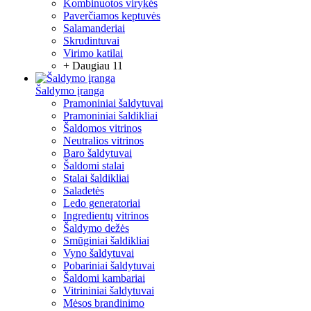
Kombinuotos virykės
Paverčiamos keptuvės
Salamanderiai
Skrudintuvai
Virimo katilai
+ Daugiau 11
Šaldymo įranga
Pramoniniai šaldytuvai
Pramoniniai šaldikliai
Šaldomos vitrinos
Neutralios vitrinos
Baro šaldytuvai
Šaldomi stalai
Stalai šaldikliai
Saladetės
Ledo generatoriai
Ingredientų vitrinos
Šaldymo dežės
Smūginiai šaldikliai
Vyno šaldytuvai
Pobariniai šaldytuvai
Šaldomi kambariai
Vitrininiai šaldytuvai
Mėsos brandinimo