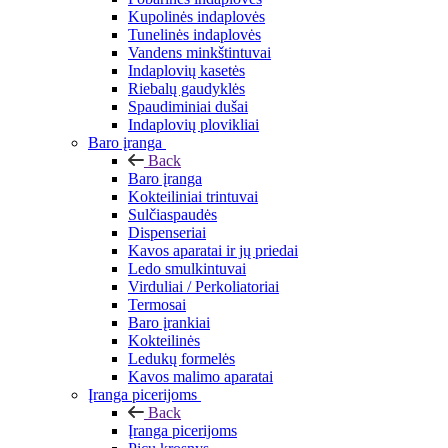
Kupolinės indaplovės
Tunelinės indaplovės
Vandens minkštintuvai
Indaplovių kasetės
Riebalų gaudyklės
Spaudiminiai dušai
Indaplovių plovikliai
Baro įranga
Back
Baro įranga
Kokteiliniai trintuvai
Sulčiaspaudės
Dispenseriai
Kavos aparatai ir jų priedai
Ledo smulkintuvai
Virduliai / Perkoliatoriai
Termosai
Baro įrankiai
Kokteilinės
Ledukų formelės
Kavos malimo aparatai
Įranga picerijoms
Back
Įranga picerijoms