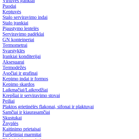
Virtuvės įrankiai
Puodai
Keptuvės
Stalo serviravimo indai
Stalo įrankiai
Pjaustymo lentelės
Serviravimo padėklai
GN konteineriai
Termometrai
Svarstyklės
Įrankiai konditerijai
Aksesuarai
Termodėžės
Ąsočiai ir grafinai
Kepimo indai ir formos
Kepimo skardos
Laikmačiai/Laikrodžiai
Krepšiai ir serviravimo stovai
Peiliai
Plaktos grietinėlės flakonai, sifonai ir plaktuvai
Samčiai ir kiaurasamčiai
Skustukai
Žnyplės
Kaitinimo prietaisai
Furšetiniai marmitai