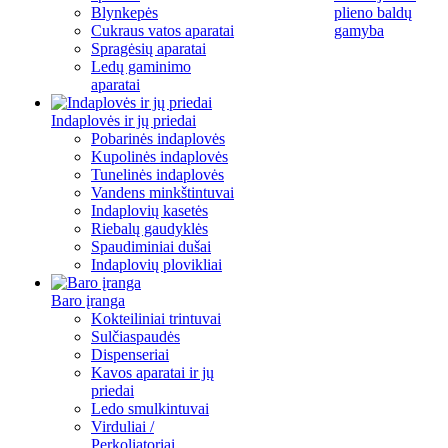
Blynkepės
plieno baldų
Cukraus vatos aparatai
gamyba
Spragėsių aparatai
Ledų gaminimo
aparatai
Indaplovės ir jų priedai
Pobarinės indaplovės
Kupolinės indaplovės
Tunelinės indaplovės
Vandens minkštintuvai
Indaplovių kasetės
Riebalų gaudyklės
Spaudiminiai dušai
Indaplovių plovikliai
Baro įranga
Kokteiliniai trintuvai
Sulčiaspaudės
Dispenseriai
Kavos aparatai ir jų
priedai
Ledo smulkintuvai
Virduliai /
Perkoliatoriai