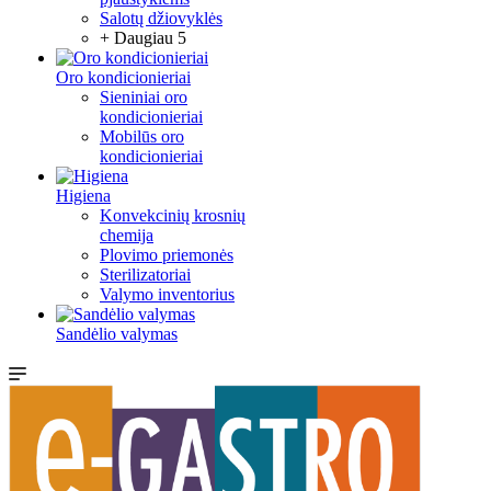
Salotų džiovyklės
+ Daugiau 5
Oro kondicionieriai
Sieniniai oro
kondicionieriai
Mobilūs oro
kondicionieriai
Higiena
Konvekcinių krosnių
chemija
Plovimo priemonės
Sterilizatoriai
Valymo inventorius
Sandėlio valymas