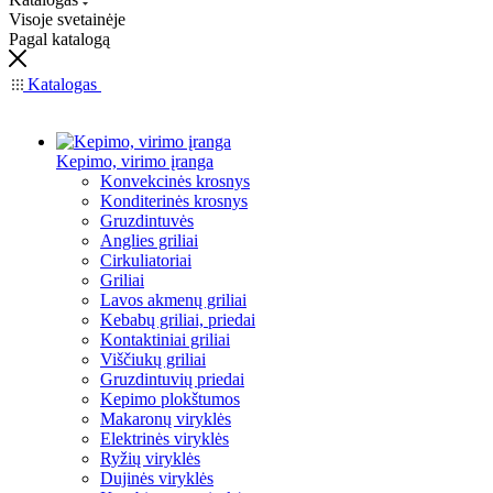
Visoje svetainėje
Pagal katalogą
Katalogas
Kepimo, virimo įranga
Konvekcinės krosnys
Konditerinės krosnys
Gruzdintuvės
Anglies griliai
Cirkuliatoriai
Griliai
Lavos akmenų griliai
Kebabų griliai, priedai
Kontaktiniai griliai
Viščiukų griliai
Gruzdintuvių priedai
Kepimo plokštumos
Makaronų viryklės
Elektrinės viryklės
Ryžių viryklės
Dujinės viryklės