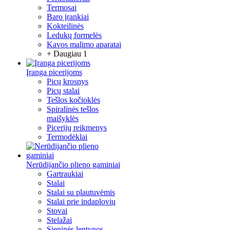
Termosai
Baro įrankiai
Kokteilinės
Ledukų formelės
Kavos malimo aparatai
+ Daugiau 1
Įranga picerijoms
Picų krosnys
Picų stalai
Tešlos kočioklės
Spiralinės tešlos
maišyklės
Picerijų reikmenys
Termodėklai
Nerūdijančio plieno gaminiai
Gartraukiai
Stalai
Stalai su plautuvėmis
Stalai prie indaplovių
Stovai
Stelažai
Sieninės lentynos