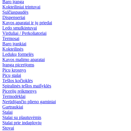
Baro įranga
Kokteiliniai trintuvai
Sulčiaspaudės
Dispenseriai
Kavos aparatai ir jų priedai
Ledo smulkintuvai
Virduliai / Perkoliatoriai
Termosai
Baro įrankiai
Kokteilinės
Ledukų formelės
Kavos malimo aparatai
Įranga picerijoms
Picų krosnys
Picų stalai
Tešlos kočioklės
Spiralinės tešlos maišyklės
Picerijų reikmenys
Termodėklai
Nerūdijančio plieno gaminiai
Gartraukiai
Stalai
Stalai su plautuvėmis
Stalai prie indaplovių
Stovai