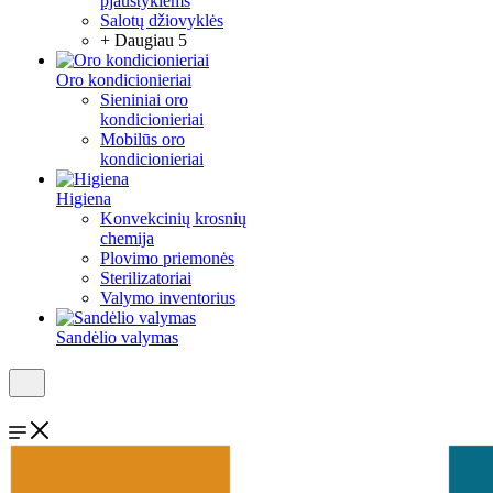
pjaustyklėms
Salotų džiovyklės
+ Daugiau 5
Oro kondicionieriai
Sieniniai oro
kondicionieriai
Mobilūs oro
kondicionieriai
Higiena
Konvekcinių krosnių
chemija
Plovimo priemonės
Sterilizatoriai
Valymo inventorius
Sandėlio valymas