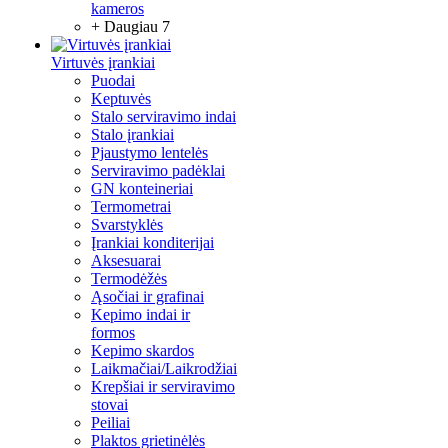
kameros
+ Daugiau 7
Virtuvės įrankiai
Puodai
Keptuvės
Stalo serviravimo indai
Stalo įrankiai
Pjaustymo lentelės
Serviravimo padėklai
GN konteineriai
Termometrai
Svarstyklės
Įrankiai konditerijai
Aksesuarai
Termodėžės
Ąsočiai ir grafinai
Kepimo indai ir
formos
Kepimo skardos
Laikmačiai/Laikrodžiai
Krepšiai ir serviravimo
stovai
Peiliai
Plaktos grietinėlės