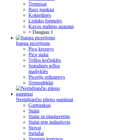
Termosai
Baro įrankiai
Kokteilinės
Ledukų formelės
Kavos malimo aparatai
+ Daugiau 1
Įranga picerijoms
Picų krosnys
Picų stalai
Tešlos kočioklės
Spiralinės tešlos
maišyklės
Picerijų reikmenys
Termodėklai
Nerūdijančio plieno gaminiai
Gartraukiai
Stalai
Stalai su plautuvėmis
Stalai prie indaplovių
Stovai
Stelažai
Sieninės lentynos