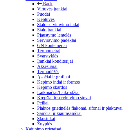
Back
Virtuvės įrankiai
Puodai
Keptuvės
Stalo serviravimo indai
Stalo įrankiai
Pjaustymo lentelės
Serviravimo padėklai
GN konteineriai
Termometrai
Svarstyklės
Įrankiai konditerijai
Aksesuarai
Termodėžės
Ąsočiai ir grafinai
Kepimo indai ir formos
Kepimo skardos
Laikmačiai/Laikrodžiai
Krepšiai ir serviravimo stovai
Peiliai
Plaktos grietinėlės flakonai, sifonai ir plaktuvai
Samčiai ir kiaurasamčiai
Skustukai
Žnyplės
Kaitinimo prietaisai