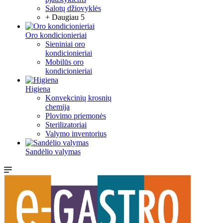
Salotų džiovyklės
+ Daugiau 5
Oro kondicionieriai
Sieniniai oro
kondicionieriai
Mobilūs oro
kondicionieriai
Higiena
Konvekcinių krosnių
chemija
Plovimo priemonės
Sterilizatoriai
Valymo inventorius
Sandėlio valymas