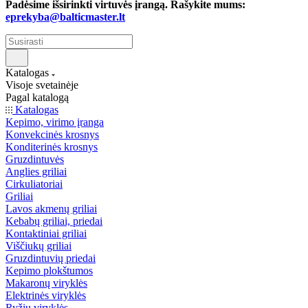
Padėsime išsirinkti virtuvės įrangą. Rašykite mums:
eprekyba@balticmaster.lt
Katalogas
Visoje svetainėje
Pagal katalogą
Katalogas
Kepimo, virimo įranga
Konvekcinės krosnys
Konditerinės krosnys
Gruzdintuvės
Anglies griliai
Cirkuliatoriai
Griliai
Lavos akmenų griliai
Kebabų griliai, priedai
Kontaktiniai griliai
Viščiukų griliai
Gruzdintuvių priedai
Kepimo plokštumos
Makaronų viryklės
Elektrinės viryklės
Ryžių viryklės