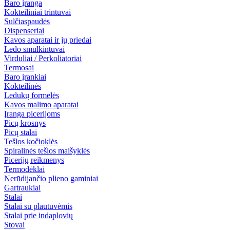
Baro įranga
Kokteiliniai trintuvai
Sulčiaspaudės
Dispenseriai
Kavos aparatai ir jų priedai
Ledo smulkintuvai
Virduliai / Perkoliatoriai
Termosai
Baro įrankiai
Kokteilinės
Ledukų formelės
Kavos malimo aparatai
Įranga picerijoms
Picų krosnys
Picų stalai
Tešlos kočioklės
Spiralinės tešlos maišyklės
Picerijų reikmenys
Termodėklai
Nerūdijančio plieno gaminiai
Gartraukiai
Stalai
Stalai su plautuvėmis
Stalai prie indaplovių
Stovai