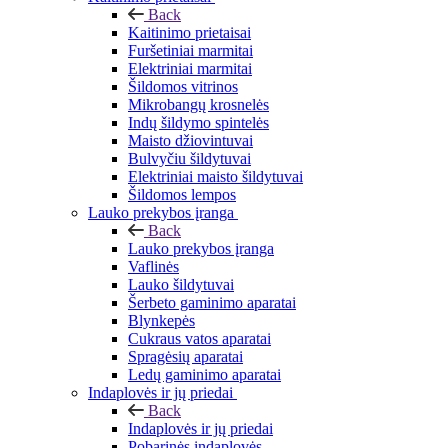
Back
Kaitinimo prietaisai
Furšetiniai marmitai
Elektriniai marmitai
Šildomos vitrinos
Mikrobangų krosnelės
Indų šildymo spintelės
Maisto džiovintuvai
Bulvyčiu šildytuvai
Elektriniai maisto šildytuvai
Šildomos lempos
Lauko prekybos įranga
Back
Lauko prekybos įranga
Vaflinės
Lauko šildytuvai
Šerbeto gaminimo aparatai
Blynkepės
Cukraus vatos aparatai
Spragėsių aparatai
Ledų gaminimo aparatai
Indaplovės ir jų priedai
Back
Indaplovės ir jų priedai
Pobarinės indaplovės