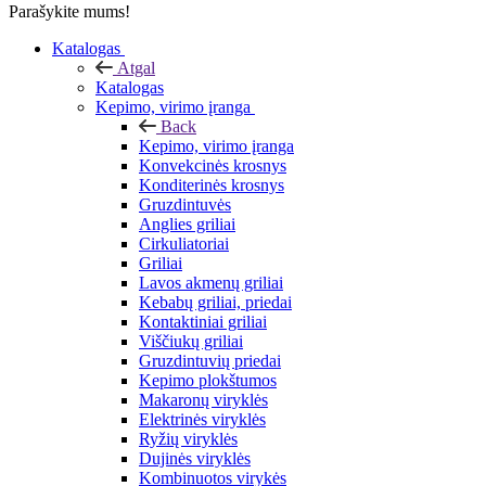
Parašykite mums!
Katalogas
Atgal
Katalogas
Kepimo, virimo įranga
Back
Kepimo, virimo įranga
Konvekcinės krosnys
Konditerinės krosnys
Gruzdintuvės
Anglies griliai
Cirkuliatoriai
Griliai
Lavos akmenų griliai
Kebabų griliai, priedai
Kontaktiniai griliai
Viščiukų griliai
Gruzdintuvių priedai
Kepimo plokštumos
Makaronų viryklės
Elektrinės viryklės
Ryžių viryklės
Dujinės viryklės
Kombinuotos virykės