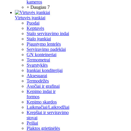
kameros
+ Daugiau 7
Virtuvės įrankiai
Puodai
Keptuvės
Stalo serviravimo indai
Stalo įrankiai
Pjaustymo lentelės
Serviravimo padėklai
GN konteineriai
Termometrai
Svarstyklės
Įrankiai konditerijai
Aksesuarai
Termodėžės
Ąsočiai ir grafinai
Kepimo indai ir
formos
Kepimo skardos
Laikmačiai/Laikrodžiai
Krepšiai ir serviravimo
stovai
Peiliai
Plaktos grietinėlės