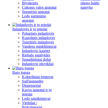
Blynkepės
plieno baldų
Cukraus vatos aparatai
gamyba
Spragėsių aparatai
Ledų gaminimo
aparatai
Indaplovės ir jų priedai
Pobarinės indaplovės
Kupolinės indaplovės
Tunelinės indaplovės
Vandens minkštintuvai
Indaplovių kasetės
Riebalų gaudyklės
Spaudiminiai dušai
Indaplovių plovikliai
Baro įranga
Kokteiliniai trintuvai
Sulčiaspaudės
Dispenseriai
Kavos aparatai ir jų
priedai
Ledo smulkintuvai
Virduliai /
Perkoliatoriai