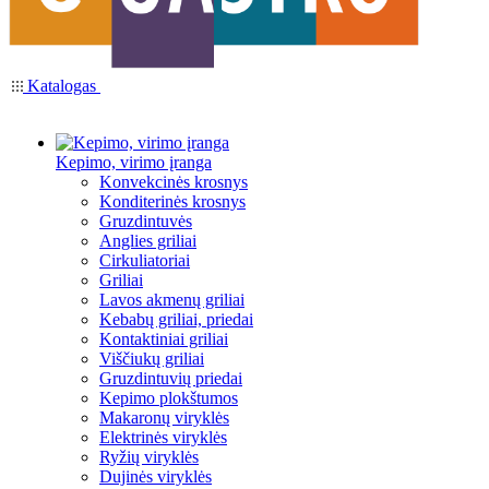
Katalogas
Kepimo, virimo įranga
Konvekcinės krosnys
Konditerinės krosnys
Gruzdintuvės
Anglies griliai
Cirkuliatoriai
Griliai
Lavos akmenų griliai
Kebabų griliai, priedai
Kontaktiniai griliai
Viščiukų griliai
Gruzdintuvių priedai
Kepimo plokštumos
Makaronų viryklės
Elektrinės viryklės
Ryžių viryklės
Dujinės viryklės