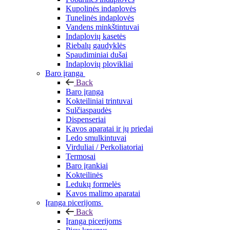
Kupolinės indaplovės
Tunelinės indaplovės
Vandens minkštintuvai
Indaplovių kasetės
Riebalų gaudyklės
Spaudiminiai dušai
Indaplovių plovikliai
Baro įranga
Back
Baro įranga
Kokteiliniai trintuvai
Sulčiaspaudės
Dispenseriai
Kavos aparatai ir jų priedai
Ledo smulkintuvai
Virduliai / Perkoliatoriai
Termosai
Baro įrankiai
Kokteilinės
Ledukų formelės
Kavos malimo aparatai
Įranga picerijoms
Back
Įranga picerijoms