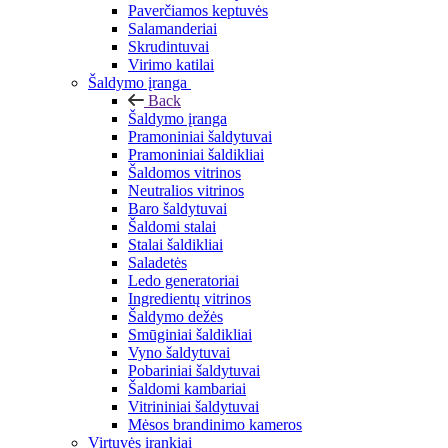
Paverčiamos keptuvės
Salamanderiai
Skrudintuvai
Virimo katilai
Šaldymo įranga
Back
Šaldymo įranga
Pramoniniai šaldytuvai
Pramoniniai šaldikliai
Šaldomos vitrinos
Neutralios vitrinos
Baro šaldytuvai
Šaldomi stalai
Stalai šaldikliai
Saladetės
Ledo generatoriai
Ingredientų vitrinos
Šaldymo dežės
Smūginiai šaldikliai
Vyno šaldytuvai
Pobariniai šaldytuvai
Šaldomi kambariai
Vitrininiai šaldytuvai
Mėsos brandinimo kameros
Virtuvės įrankiai