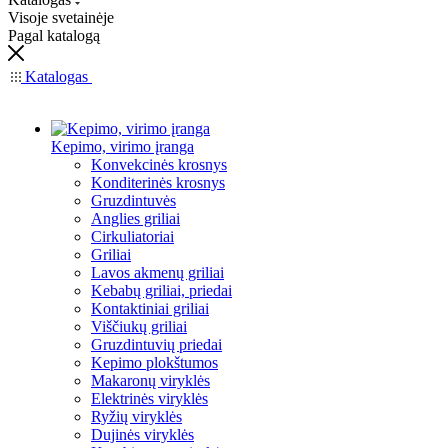
Visoje svetainėje
Pagal katalogą
Katalogas
Kepimo, virimo įranga
Konvekcinės krosnys
Konditerinės krosnys
Gruzdintuvės
Anglies griliai
Cirkuliatoriai
Griliai
Lavos akmenų griliai
Kebabų griliai, priedai
Kontaktiniai griliai
Viščiukų griliai
Gruzdintuvių priedai
Kepimo plokštumos
Makaronų viryklės
Elektrinės viryklės
Ryžių viryklės
Dujinės viryklės