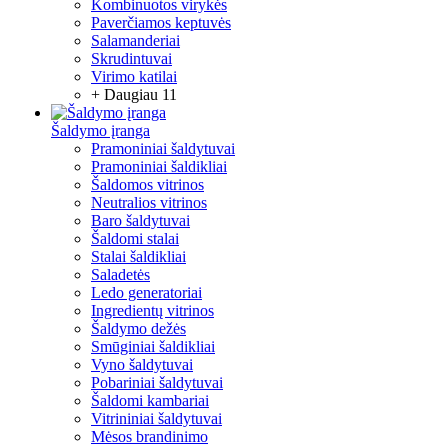
Kombinuotos virykės
Paverčiamos keptuvės
Salamanderiai
Skrudintuvai
Virimo katilai
+ Daugiau 11
Šaldymo įranga
Pramoniniai šaldytuvai
Pramoniniai šaldikliai
Šaldomos vitrinos
Neutralios vitrinos
Baro šaldytuvai
Šaldomi stalai
Stalai šaldikliai
Saladetės
Ledo generatoriai
Ingredientų vitrinos
Šaldymo dežės
Smūginiai šaldikliai
Vyno šaldytuvai
Pobariniai šaldytuvai
Šaldomi kambariai
Vitrininiai šaldytuvai
Mėsos brandinimo