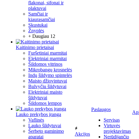
flakonai, sifonai ir
plaktuvai
Samčiai ir
kiaurasamčiai
Skustukai
Žnyplės
+ Daugiau 12
Kaitinimo prietaisai
Furšetiniai marmitai
Elektriniai marmitai
Šildomos vitrinos
Mikrobangų krosnelės
Indų šildymo spintelės
Maisto džiovintuvai
Bulvyčiu šildytuvai
Elektriniai maisto
šildytuvai
Šildomos lempos
Paslaugos
Ap
Lauko prekybos įranga
Vaflinės
Servisas
Lauko šildytuvai
Virtuvės
Šerbeto gaminimo
projektavimas
Akcijos
aparatai
Nerūdijančio