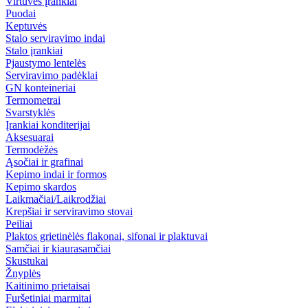
Virtuvės įrankiai
Puodai
Keptuvės
Stalo serviravimo indai
Stalo įrankiai
Pjaustymo lentelės
Serviravimo padėklai
GN konteineriai
Termometrai
Svarstyklės
Įrankiai konditerijai
Aksesuarai
Termodėžės
Ąsočiai ir grafinai
Kepimo indai ir formos
Kepimo skardos
Laikmačiai/Laikrodžiai
Krepšiai ir serviravimo stovai
Peiliai
Plaktos grietinėlės flakonai, sifonai ir plaktuvai
Samčiai ir kiaurasamčiai
Skustukai
Žnyplės
Kaitinimo prietaisai
Furšetiniai marmitai