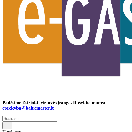
Padėsime išsirinkti virtuvės įrangą. Rašykite mums:
eprekyba@balticmaster.lt
Katalogas