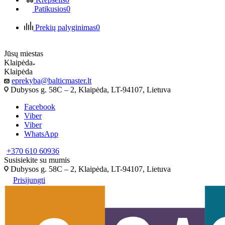
Patikusios
0
Prekių palyginimas
0
Jūsų miestas
Klaipėda
Klaipėda
eprekyba@balticmaster.lt
Dubysos g. 58C – 2, Klaipėda, LT-94107, Lietuva
Facebook
Viber
Viber
WhatsApp
+370 610 60936
Susisiekite su mumis
Dubysos g. 58C – 2, Klaipėda, LT-94107, Lietuva
Prisijungti