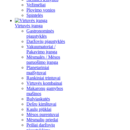
Vežimėliai
Plovimo vonios
Spintelės
Virtuvės įranga
Gastronominės
pjaustyklės
Daržovių pjaustyklės
Vakuumatoriai /
Pakavimo įranga
Mėsmalės / Mėsos
paruošimo įranga
Planetariniai
maišytuvai
Rankiniai trintuvai
Virtuvės kombainai
Makaronų gamybos
mašinos
Bulviaskutės
Dešrų kimštuvai
Kaulų pjūklai
Mėsos purentuvai
Mėsmalių priedai
Peiliai daržovių