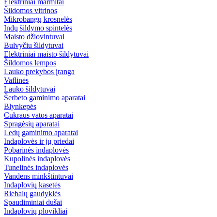
Elektriniai marmitai
Šildomos vitrinos
Mikrobangų krosnelės
Indų šildymo spintelės
Maisto džiovintuvai
Bulvyčiu šildytuvai
Elektriniai maisto šildytuvai
Šildomos lempos
Lauko prekybos įranga
Vaflinės
Lauko šildytuvai
Šerbeto gaminimo aparatai
Blynkepės
Cukraus vatos aparatai
Spragėsių aparatai
Ledų gaminimo aparatai
Indaplovės ir jų priedai
Pobarinės indaplovės
Kupolinės indaplovės
Tunelinės indaplovės
Vandens minkštintuvai
Indaplovių kasetės
Riebalų gaudyklės
Spaudiminiai dušai
Indaplovių plovikliai