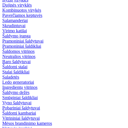
Dujinės viryklės
Kombinuotos virykės
Paverčiamos keptuvės
Salamanderiai
Skrudintuvai
Virimo katilai
Šaldymo įranga
Pramoniniai šaldytuvai
Pramoniniai šaldikliai
Šaldomos vitrinos
Neutralios vitrinos
Baro šaldytuvai
Šaldomi stalai
Stalai šaldikliai
Saladetės
Ledo generatoriai
Ingredientų vitrinos
Šaldymo dežės
Smūginiai šaldikliai
Vyno šaldytuvai
Pobariniai šaldytuvai
Šaldomi kambariai
Vitrininiai šaldytuvai
Mėsos brandinimo kameros