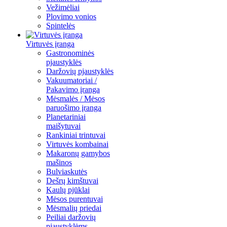
Vežimėliai
Plovimo vonios
Spintelės
Virtuvės įranga
Gastronominės
pjaustyklės
Daržovių pjaustyklės
Vakuumatoriai /
Pakavimo įranga
Mėsmalės / Mėsos
paruošimo įranga
Planetariniai
maišytuvai
Rankiniai trintuvai
Virtuvės kombainai
Makaronų gamybos
mašinos
Bulviaskutės
Dešrų kimštuvai
Kaulų pjūklai
Mėsos purentuvai
Mėsmalių priedai
Peiliai daržovių
pjaustyklėms