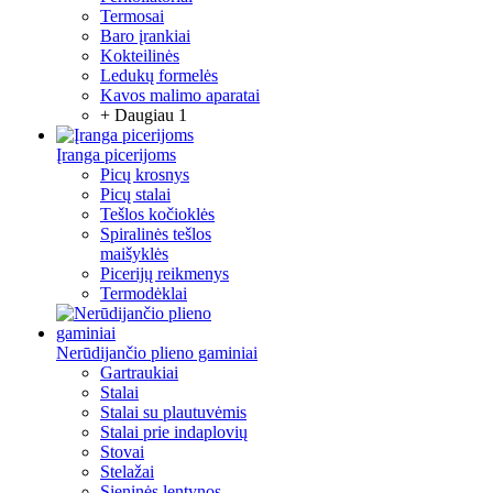
Termosai
Baro įrankiai
Kokteilinės
Ledukų formelės
Kavos malimo aparatai
+ Daugiau 1
Įranga picerijoms
Picų krosnys
Picų stalai
Tešlos kočioklės
Spiralinės tešlos
maišyklės
Picerijų reikmenys
Termodėklai
Nerūdijančio plieno gaminiai
Gartraukiai
Stalai
Stalai su plautuvėmis
Stalai prie indaplovių
Stovai
Stelažai
Sieninės lentynos