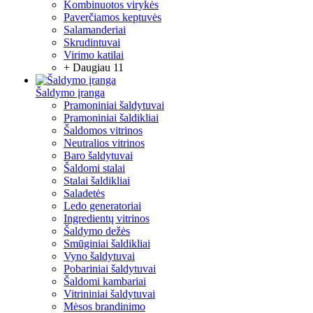
Kombinuotos virykės
Paverčiamos keptuvės
Salamanderiai
Skrudintuvai
Virimo katilai
+ Daugiau 11
Šaldymo įranga
Pramoniniai šaldytuvai
Pramoniniai šaldikliai
Šaldomos vitrinos
Neutralios vitrinos
Baro šaldytuvai
Šaldomi stalai
Stalai šaldikliai
Saladetės
Ledo generatoriai
Ingredientų vitrinos
Šaldymo dežės
Smūginiai šaldikliai
Vyno šaldytuvai
Pobariniai šaldytuvai
Šaldomi kambariai
Vitrininiai šaldytuvai
Mėsos brandinimo