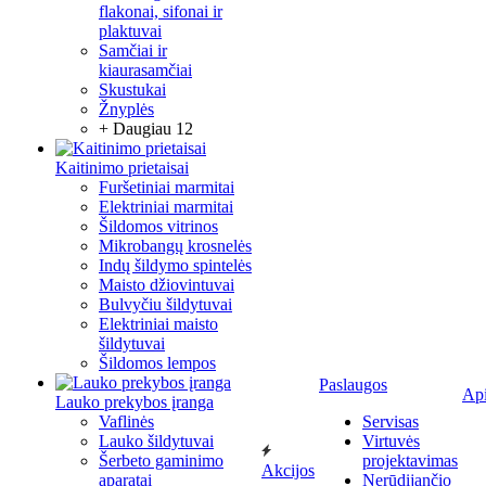
flakonai, sifonai ir
plaktuvai
Samčiai ir
kiaurasamčiai
Skustukai
Žnyplės
+ Daugiau 12
Kaitinimo prietaisai
Furšetiniai marmitai
Elektriniai marmitai
Šildomos vitrinos
Mikrobangų krosnelės
Indų šildymo spintelės
Maisto džiovintuvai
Bulvyčiu šildytuvai
Elektriniai maisto
šildytuvai
Šildomos lempos
Paslaugos
Ap
Lauko prekybos įranga
Vaflinės
Servisas
Lauko šildytuvai
Virtuvės
Šerbeto gaminimo
projektavimas
Akcijos
aparatai
Nerūdijančio