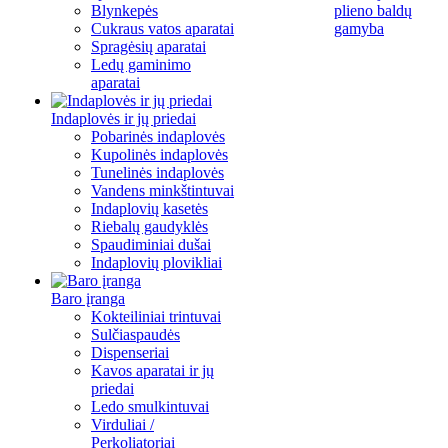
Blynkepės
plieno baldų
Cukraus vatos aparatai
gamyba
Spragėsių aparatai
Ledų gaminimo
aparatai
Indaplovės ir jų priedai
Pobarinės indaplovės
Kupolinės indaplovės
Tunelinės indaplovės
Vandens minkštintuvai
Indaplovių kasetės
Riebalų gaudyklės
Spaudiminiai dušai
Indaplovių plovikliai
Baro įranga
Kokteiliniai trintuvai
Sulčiaspaudės
Dispenseriai
Kavos aparatai ir jų
priedai
Ledo smulkintuvai
Virduliai /
Perkoliatoriai