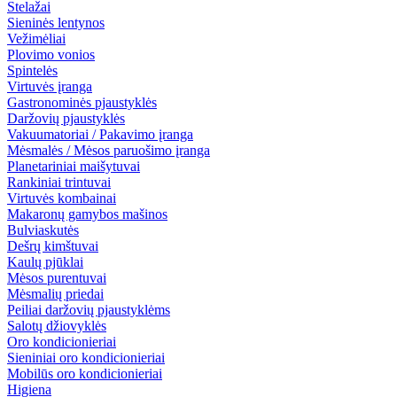
Stelažai
Sieninės lentynos
Vežimėliai
Plovimo vonios
Spintelės
Virtuvės įranga
Gastronominės pjaustyklės
Daržovių pjaustyklės
Vakuumatoriai / Pakavimo įranga
Mėsmalės / Mėsos paruošimo įranga
Planetariniai maišytuvai
Rankiniai trintuvai
Virtuvės kombainai
Makaronų gamybos mašinos
Bulviaskutės
Dešrų kimštuvai
Kaulų pjūklai
Mėsos purentuvai
Mėsmalių priedai
Peiliai daržovių pjaustyklėms
Salotų džiovyklės
Oro kondicionieriai
Sieniniai oro kondicionieriai
Mobilūs oro kondicionieriai
Higiena