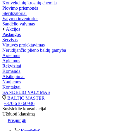
Konvekcinių krosnių chemija
Plovimo priemonės
Sterilizatoriai
Valymo inventorius
Sandėlio valymas
Akcijos
Paslaugos
Servisas
Virtuvės projektavimas
Nerūdijančio plieno baldų gamyba
Apie mus
Apie mus
Rekvizitai
Komanda
Atsiliepimai
Naujienos
Kontaktai
SANDĖLIO VALYMAS
BALTIC MASTER
+370 610 60936
Susisiekite konsultacijai
Užduoti klausimą
Prisijungti
Krepšelis
0