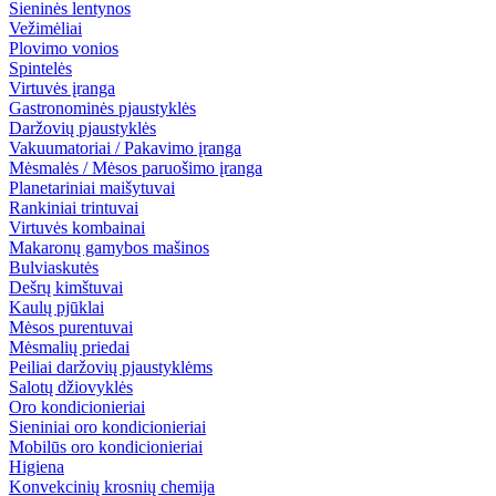
Sieninės lentynos
Vežimėliai
Plovimo vonios
Spintelės
Virtuvės įranga
Gastronominės pjaustyklės
Daržovių pjaustyklės
Vakuumatoriai / Pakavimo įranga
Mėsmalės / Mėsos paruošimo įranga
Planetariniai maišytuvai
Rankiniai trintuvai
Virtuvės kombainai
Makaronų gamybos mašinos
Bulviaskutės
Dešrų kimštuvai
Kaulų pjūklai
Mėsos purentuvai
Mėsmalių priedai
Peiliai daržovių pjaustyklėms
Salotų džiovyklės
Oro kondicionieriai
Sieniniai oro kondicionieriai
Mobilūs oro kondicionieriai
Higiena
Konvekcinių krosnių chemija