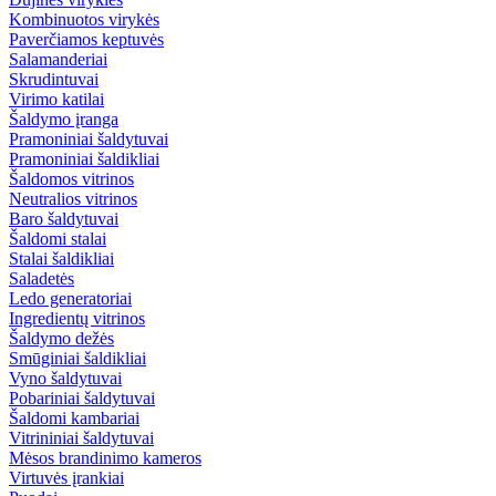
Kombinuotos virykės
Paverčiamos keptuvės
Salamanderiai
Skrudintuvai
Virimo katilai
Šaldymo įranga
Pramoniniai šaldytuvai
Pramoniniai šaldikliai
Šaldomos vitrinos
Neutralios vitrinos
Baro šaldytuvai
Šaldomi stalai
Stalai šaldikliai
Saladetės
Ledo generatoriai
Ingredientų vitrinos
Šaldymo dežės
Smūginiai šaldikliai
Vyno šaldytuvai
Pobariniai šaldytuvai
Šaldomi kambariai
Vitrininiai šaldytuvai
Mėsos brandinimo kameros
Virtuvės įrankiai