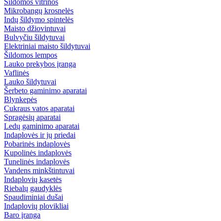
Šildomos vitrinos
Mikrobangų krosnelės
Indų šildymo spintelės
Maisto džiovintuvai
Bulvyčiu šildytuvai
Elektriniai maisto šildytuvai
Šildomos lempos
Lauko prekybos įranga
Vaflinės
Lauko šildytuvai
Šerbeto gaminimo aparatai
Blynkepės
Cukraus vatos aparatai
Spragėsių aparatai
Ledų gaminimo aparatai
Indaplovės ir jų priedai
Pobarinės indaplovės
Kupolinės indaplovės
Tunelinės indaplovės
Vandens minkštintuvai
Indaplovių kasetės
Riebalų gaudyklės
Spaudiminiai dušai
Indaplovių plovikliai
Baro įranga