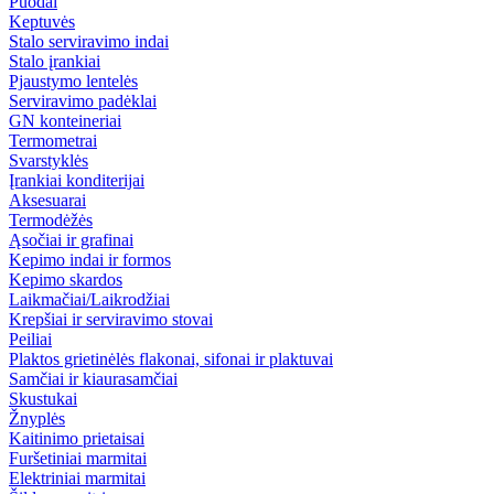
Puodai
Keptuvės
Stalo serviravimo indai
Stalo įrankiai
Pjaustymo lentelės
Serviravimo padėklai
GN konteineriai
Termometrai
Svarstyklės
Įrankiai konditerijai
Aksesuarai
Termodėžės
Ąsočiai ir grafinai
Kepimo indai ir formos
Kepimo skardos
Laikmačiai/Laikrodžiai
Krepšiai ir serviravimo stovai
Peiliai
Plaktos grietinėlės flakonai, sifonai ir plaktuvai
Samčiai ir kiaurasamčiai
Skustukai
Žnyplės
Kaitinimo prietaisai
Furšetiniai marmitai
Elektriniai marmitai