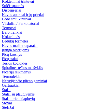
Kokteiliniai trintuvai
Sulčiaspaudės
Dispenseriai
Kavos aparatai ir jų priedai
Ledo smulkintuvai
Virduliai / Perkoliatoriai
Termosai
Baro įrankiai
Kokteilinės
Ledukų formelės
Kavos malimo aparatai
Įranga picerijoms
Picų krosnys
Picų stalai
Tešlos kočioklės
Spiralinės tešlos maišyklės
Picerijų reikmenys
Termodėklai
Nerūdijančio plieno gaminiai
Gartraukiai
Stalai
Stalai su plautuvėmis
Stalai prie indaplovių
Stovai
Stelažai