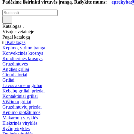
Padėsime išsirinkti virtuvės įrangą. Rašykite mums:
eprekyba@b
Katalogas
Visoje svetainėje
Pagal katalogą
Katalogas
Kepimo, virimo įranga
Konvekcinės krosnys
Konditerinės krosnys
Gruzdintuvės
Anglies griliai
Cirkuliatoriai
Griliai
Lavos akmenų griliai
Kebabų griliai, priedai
Kontaktiniai griliai
Viščiukų griliai
Gruzdintuvių priedai
Kepimo plokštumos
Makaronų viryklės
Elektrinės viryklės
Ryžių viryklės
Dujinės viryklės