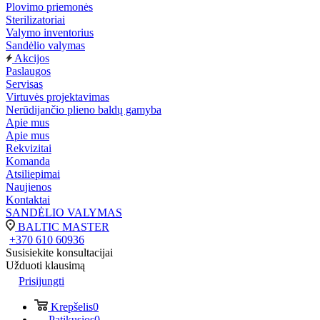
Plovimo priemonės
Sterilizatoriai
Valymo inventorius
Sandėlio valymas
Akcijos
Paslaugos
Servisas
Virtuvės projektavimas
Nerūdijančio plieno baldų gamyba
Apie mus
Apie mus
Rekvizitai
Komanda
Atsiliepimai
Naujienos
Kontaktai
SANDĖLIO VALYMAS
BALTIC MASTER
+370 610 60936
Susisiekite konsultacijai
Užduoti klausimą
Prisijungti
Krepšelis
0
Patikusios
0