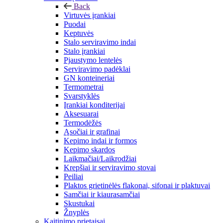
Back
Virtuvės įrankiai
Puodai
Keptuvės
Stalo serviravimo indai
Stalo įrankiai
Pjaustymo lentelės
Serviravimo padėklai
GN konteineriai
Termometrai
Svarstyklės
Įrankiai konditerijai
Aksesuarai
Termodėžės
Ąsočiai ir grafinai
Kepimo indai ir formos
Kepimo skardos
Laikmačiai/Laikrodžiai
Krepšiai ir serviravimo stovai
Peiliai
Plaktos grietinėlės flakonai, sifonai ir plaktuvai
Samčiai ir kiaurasamčiai
Skustukai
Žnyplės
Kaitinimo prietaisai