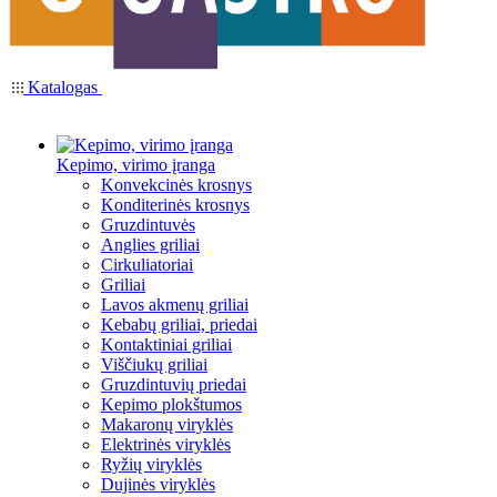
Katalogas
Kepimo, virimo įranga
Konvekcinės krosnys
Konditerinės krosnys
Gruzdintuvės
Anglies griliai
Cirkuliatoriai
Griliai
Lavos akmenų griliai
Kebabų griliai, priedai
Kontaktiniai griliai
Viščiukų griliai
Gruzdintuvių priedai
Kepimo plokštumos
Makaronų viryklės
Elektrinės viryklės
Ryžių viryklės
Dujinės viryklės