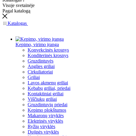
Visoje svetainėje
Pagal katalogą
Katalogas
Kepimo, virimo įranga
Konvekcinės krosnys
Konditerinės krosnys
Gruzdintuvės
Anglies griliai
Cirkuliatoriai
Griliai
Lavos akmenų griliai
Kebabų griliai, priedai
Kontaktiniai griliai
Viščiukų griliai
Gruzdintuvių priedai
Kepimo plokštumos
Makaronų viryklės
Elektrinės viryklės
Ryžių viryklės
Dujinės viryklės