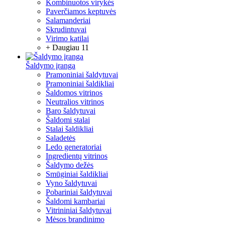
Kombinuotos virykės
Paverčiamos keptuvės
Salamanderiai
Skrudintuvai
Virimo katilai
+ Daugiau 11
Šaldymo įranga
Pramoniniai šaldytuvai
Pramoniniai šaldikliai
Šaldomos vitrinos
Neutralios vitrinos
Baro šaldytuvai
Šaldomi stalai
Stalai šaldikliai
Saladetės
Ledo generatoriai
Ingredientų vitrinos
Šaldymo dežės
Smūginiai šaldikliai
Vyno šaldytuvai
Pobariniai šaldytuvai
Šaldomi kambariai
Vitrininiai šaldytuvai
Mėsos brandinimo