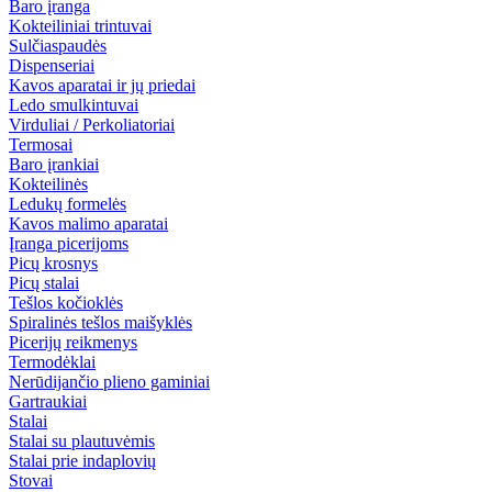
Baro įranga
Kokteiliniai trintuvai
Sulčiaspaudės
Dispenseriai
Kavos aparatai ir jų priedai
Ledo smulkintuvai
Virduliai / Perkoliatoriai
Termosai
Baro įrankiai
Kokteilinės
Ledukų formelės
Kavos malimo aparatai
Įranga picerijoms
Picų krosnys
Picų stalai
Tešlos kočioklės
Spiralinės tešlos maišyklės
Picerijų reikmenys
Termodėklai
Nerūdijančio plieno gaminiai
Gartraukiai
Stalai
Stalai su plautuvėmis
Stalai prie indaplovių
Stovai