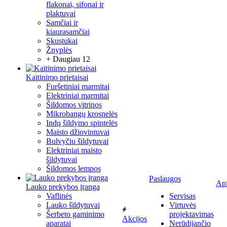
flakonai, sifonai ir
plaktuvai
Samčiai ir
kiaurasamčiai
Skustukai
Žnyplės
+ Daugiau 12
Kaitinimo prietaisai
Furšetiniai marmitai
Elektriniai marmitai
Šildomos vitrinos
Mikrobangų krosnelės
Indų šildymo spintelės
Maisto džiovintuvai
Bulvyčiu šildytuvai
Elektriniai maisto
šildytuvai
Šildomos lempos
Paslaugos
Ap
Lauko prekybos įranga
Vaflinės
Servisas
Lauko šildytuvai
Virtuvės
Šerbeto gaminimo
projektavimas
Akcijos
aparatai
Nerūdijančio