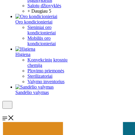
pjaustyklėms
Salotų džiovyklės
+ Daugiau 5
Oro kondicionieriai
Sieniniai oro
kondicionieriai
Mobilūs oro
kondicionieriai
Higiena
Konvekcinių krosnių
chemija
Plovimo priemonės
Sterilizatoriai
Valymo inventorius
Sandėlio valymas