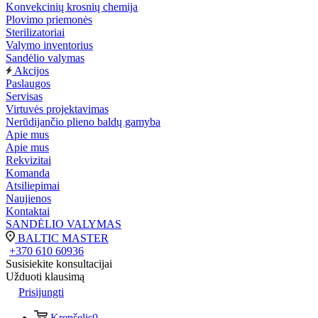
Konvekcinių krosnių chemija
Plovimo priemonės
Sterilizatoriai
Valymo inventorius
Sandėlio valymas
Akcijos
Paslaugos
Servisas
Virtuvės projektavimas
Nerūdijančio plieno baldų gamyba
Apie mus
Apie mus
Rekvizitai
Komanda
Atsiliepimai
Naujienos
Kontaktai
SANDĖLIO VALYMAS
BALTIC MASTER
+370 610 60936
Susisiekite konsultacijai
Užduoti klausimą
Prisijungti
Krepšelis
0