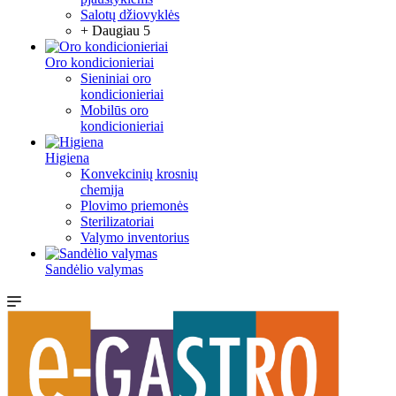
Salotų džiovyklės
+ Daugiau 5
Oro kondicionieriai
Sieniniai oro
kondicionieriai
Mobilūs oro
kondicionieriai
Higiena
Konvekcinių krosnių
chemija
Plovimo priemonės
Sterilizatoriai
Valymo inventorius
Sandėlio valymas