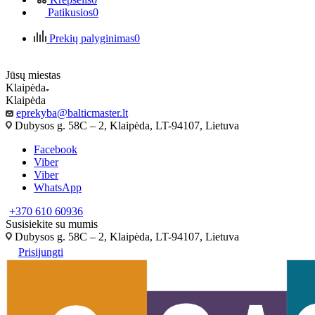
Patikusios
0
Prekių palyginimas
0
Jūsų miestas
Klaipėda
Klaipėda
eprekyba@balticmaster.lt
Dubysos g. 58C – 2, Klaipėda, LT-94107, Lietuva
Facebook
Viber
Viber
WhatsApp
+370 610 60936
Susisiekite su mumis
Dubysos g. 58C – 2, Klaipėda, LT-94107, Lietuva
Prisijungti