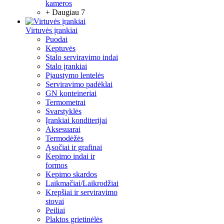
kameros
+ Daugiau 7
Virtuvės įrankiai
Puodai
Keptuvės
Stalo serviravimo indai
Stalo įrankiai
Pjaustymo lentelės
Serviravimo padėklai
GN konteineriai
Termometrai
Svarstyklės
Įrankiai konditerijai
Aksesuarai
Termodėžės
Ąsočiai ir grafinai
Kepimo indai ir
formos
Kepimo skardos
Laikmačiai/Laikrodžiai
Krepšiai ir serviravimo
stovai
Peiliai
Plaktos grietinėlės