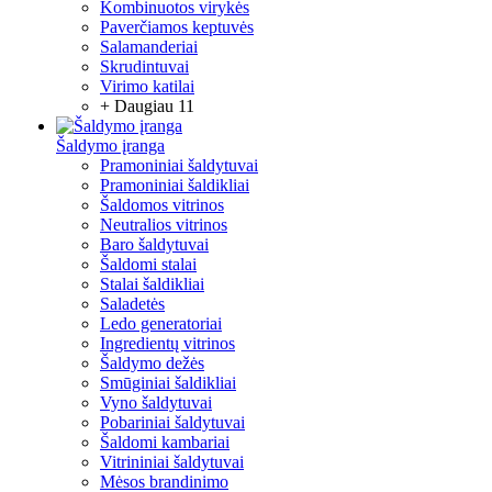
Kombinuotos virykės
Paverčiamos keptuvės
Salamanderiai
Skrudintuvai
Virimo katilai
+ Daugiau 11
Šaldymo įranga
Pramoniniai šaldytuvai
Pramoniniai šaldikliai
Šaldomos vitrinos
Neutralios vitrinos
Baro šaldytuvai
Šaldomi stalai
Stalai šaldikliai
Saladetės
Ledo generatoriai
Ingredientų vitrinos
Šaldymo dežės
Smūginiai šaldikliai
Vyno šaldytuvai
Pobariniai šaldytuvai
Šaldomi kambariai
Vitrininiai šaldytuvai
Mėsos brandinimo