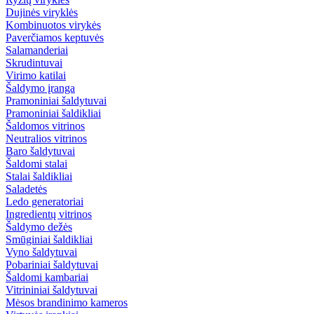
Dujinės viryklės
Kombinuotos virykės
Paverčiamos keptuvės
Salamanderiai
Skrudintuvai
Virimo katilai
Šaldymo įranga
Pramoniniai šaldytuvai
Pramoniniai šaldikliai
Šaldomos vitrinos
Neutralios vitrinos
Baro šaldytuvai
Šaldomi stalai
Stalai šaldikliai
Saladetės
Ledo generatoriai
Ingredientų vitrinos
Šaldymo dežės
Smūginiai šaldikliai
Vyno šaldytuvai
Pobariniai šaldytuvai
Šaldomi kambariai
Vitrininiai šaldytuvai
Mėsos brandinimo kameros