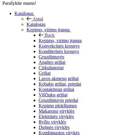
Parašykite mums!
Katalogas
Atgal
Katalogas
Kepimo, virimo įranga
Back
Kepimo, virimo įranga
Konvekcinės krosnys
Konditerinės krosnys
Gruzdintuvės
Anglies griliai
Cirkuliatoriai
Griliai
Lavos akmenų griliai
Kebabų griliai, priedai
Kontaktiniai griliai
Viščiukų griliai
Gruzdintuvių priedai
Kepimo plokštumos
Makaronų viryklės
Elektrinės viryklės
Ryžių viryklės
Dujinės viryklės
Kombinuotos virykės