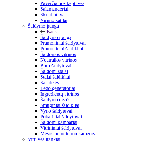
Paverčiamos keptuvės
Salamanderiai
Skrudintuvai
Virimo katilai
Šaldymo įranga
Back
Šaldymo įranga
Pramoniniai šaldytuvai
Pramoniniai šaldikliai
Šaldomos vitrinos
Neutralios vitrinos
Baro šaldytuvai
Šaldomi stalai
Stalai šaldikliai
Saladetės
Ledo generatoriai
Ingredientų vitrinos
Šaldymo dežės
Smūginiai šaldikliai
Vyno šaldytuvai
Pobariniai šaldytuvai
Šaldomi kambariai
Vitrininiai šaldytuvai
Mėsos brandinimo kameros
Virtuvės įrankiai