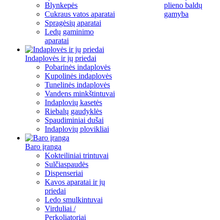
Blynkepės
plieno baldų
Cukraus vatos aparatai
gamyba
Spragėsių aparatai
Ledų gaminimo
aparatai
Indaplovės ir jų priedai
Pobarinės indaplovės
Kupolinės indaplovės
Tunelinės indaplovės
Vandens minkštintuvai
Indaplovių kasetės
Riebalų gaudyklės
Spaudiminiai dušai
Indaplovių plovikliai
Baro įranga
Kokteiliniai trintuvai
Sulčiaspaudės
Dispenseriai
Kavos aparatai ir jų
priedai
Ledo smulkintuvai
Virduliai /
Perkoliatoriai