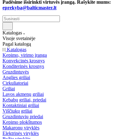
Padėsime išsirinkti virtuvės įrangą. Rašykite mums:
eprekyba@balticmaster.lt
Katalogas
Visoje svetainėje
Pagal katalogą
Katalogas
Kepimo, virimo įranga
Konvekcinės krosnys
Konditerinės krosnys
Gruzdintuvės
Anglies griliai
Cirkuliatoriai
Griliai
Lavos akmenų griliai
Kebabų griliai, priedai
Kontaktiniai griliai
Viščiukų griliai
Gruzdintuvių priedai
Kepimo plokštumos
Makaronų viryklės
Elektrinės viryklės
Ryžių viryklės