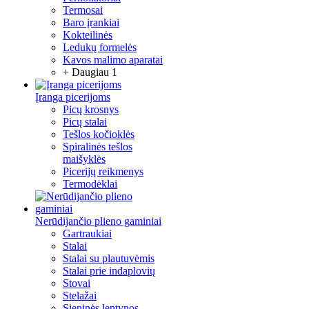
Termosai
Baro įrankiai
Kokteilinės
Ledukų formelės
Kavos malimo aparatai
+ Daugiau 1
Įranga picerijoms
Picų krosnys
Picų stalai
Tešlos kočioklės
Spiralinės tešlos
maišyklės
Picerijų reikmenys
Termodėklai
Nerūdijančio plieno gaminiai
Gartraukiai
Stalai
Stalai su plautuvėmis
Stalai prie indaplovių
Stovai
Stelažai
Sieninės lentynos