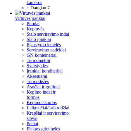
kameros
+ Daugiau 7
Virtuvės įrankiai
Puodai
Keptuvės
Stalo serviravimo indai
Stalo įrankiai
Pjaustymo lentelės
Serviravimo padėklai
GN konteineriai
Termometrai
Svarstyklės
Įrankiai konditerijai
Aksesuarai
Termodėžės
Ąsočiai ir grafinai
Kepimo indai ir
formos
Kepimo skardos
Laikmačiai/Laikrodžiai
Krepšiai ir serviravimo
stovai
Peiliai
Plaktos grietinėlės