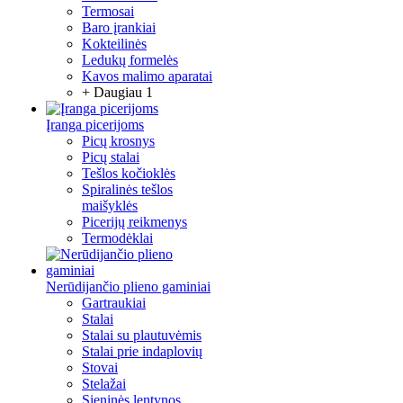
Termosai
Baro įrankiai
Kokteilinės
Ledukų formelės
Kavos malimo aparatai
+ Daugiau 1
Įranga picerijoms
Picų krosnys
Picų stalai
Tešlos kočioklės
Spiralinės tešlos
maišyklės
Picerijų reikmenys
Termodėklai
Nerūdijančio plieno gaminiai
Gartraukiai
Stalai
Stalai su plautuvėmis
Stalai prie indaplovių
Stovai
Stelažai
Sieninės lentynos