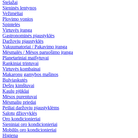
Stelažai
Sieninės lentynos
Vežimėliai
Plovimo vonios
Spintelės
Virtuvės įranga
Gastronominės pjaustyklės
Daržovių pjaustyklės
Vakuumatoriai / Pakavimo įranga
Mėsmalės / Mėsos paruošimo įranga
Planetariniai maišytuvai
Rankiniai trintuvai
Virtuvės kombainai
Makaronų gamybos mašinos
Bulviaskutės
Dešrų kimštuvai
Kaulų pjūklai
Mėsos purentuvai
Mėsmalių priedai
Peiliai daržovių pjaustyklėms
Salotų džiovyklės
Oro kondicionieriai
Sieniniai oro kondicionieriai
Mobilūs oro kondicionieriai
Higiena