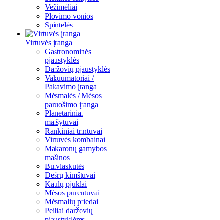
Vežimėliai
Plovimo vonios
Spintelės
Virtuvės įranga
Gastronominės
pjaustyklės
Daržovių pjaustyklės
Vakuumatoriai /
Pakavimo įranga
Mėsmalės / Mėsos
paruošimo įranga
Planetariniai
maišytuvai
Rankiniai trintuvai
Virtuvės kombainai
Makaronų gamybos
mašinos
Bulviaskutės
Dešrų kimštuvai
Kaulų pjūklai
Mėsos purentuvai
Mėsmalių priedai
Peiliai daržovių
pjaustyklėms