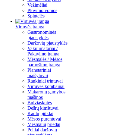
Vežimėliai
Plovimo vonios
Spintelės
Virtuvės įranga
Gastronominės
pjaustyklės
Daržovių pjaustyklės
Vakuumatoriai /
Pakavimo įranga
Mėsmalės / Mėsos
paruošimo įranga
Planetariniai
maišytuvai
Rankiniai trintuvai
Virtuvės kombainai
Makaronų gamybos
mašinos
Bulviaskutės
Dešrų kimštuvai
Kaulų pjūklai
Mėsos purentuvai
Mėsmalių priedai
Peiliai daržovių