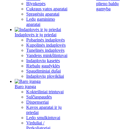
Blynkepės
plieno baldų
Cukraus vatos aparatai
gamyba
Spragėsių aparatai
Ledų gaminimo
aparatai
Indaplovės ir jų priedai
Pobarinės indaplovės
Kupolinės indaplovės
Tunelinės indaplovės
Vandens minkštintuvai
Indaplovių kasetės
Riebalų gaudyklės
Spaudiminiai dušai
Indaplovių plovikliai
Baro įranga
Kokteiliniai trintuvai
Sulčiaspaudės
Dispenseriai
Kavos aparatai ir jų
priedai
Ledo smulkintuvai
Virduliai /
Perkoliatoriai