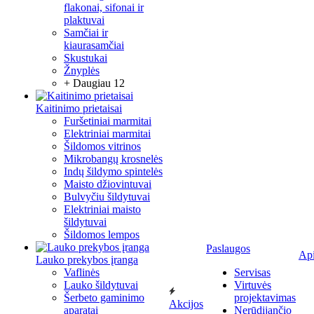
flakonai, sifonai ir
plaktuvai
Samčiai ir
kiaurasamčiai
Skustukai
Žnyplės
+ Daugiau 12
Kaitinimo prietaisai
Furšetiniai marmitai
Elektriniai marmitai
Šildomos vitrinos
Mikrobangų krosnelės
Indų šildymo spintelės
Maisto džiovintuvai
Bulvyčiu šildytuvai
Elektriniai maisto
šildytuvai
Šildomos lempos
Paslaugos
Ap
Lauko prekybos įranga
Vaflinės
Servisas
Lauko šildytuvai
Virtuvės
Šerbeto gaminimo
projektavimas
Akcijos
aparatai
Nerūdijančio