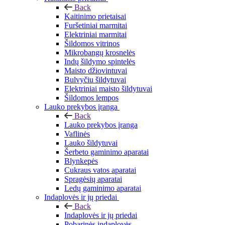
Back
Kaitinimo prietaisai
Furšetiniai marmitai
Elektriniai marmitai
Šildomos vitrinos
Mikrobangų krosnelės
Indų šildymo spintelės
Maisto džiovintuvai
Bulvyčiu šildytuvai
Elektriniai maisto šildytuvai
Šildomos lempos
Lauko prekybos įranga
Back
Lauko prekybos įranga
Vaflinės
Lauko šildytuvai
Šerbeto gaminimo aparatai
Blynkepės
Cukraus vatos aparatai
Spragėsių aparatai
Ledų gaminimo aparatai
Indaplovės ir jų priedai
Back
Indaplovės ir jų priedai
Pobarinės indaplovės