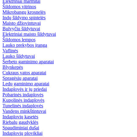
Elektriniai marmitai
Šildomos vitrinos
Mikrobangų krosnelės
Indų šildymo spintelės
Maisto džiovintuvai
Bulvyčiu šildytuvai
Elektriniai maisto šildytuvai
Šildomos lempos
Lauko prekybos įranga
Vaflinės
Lauko šildytuvai
Šerbeto gaminimo aparatai
Blynkepės
Cukraus vatos aparatai
Spragėsių aparatai
Ledų gaminimo aparatai
Indaplovės ir jų priedai
Pobarinės indaplovės
Kupolinės indaplovės
Tunelinės indaplovės
Vandens minkštintuvai
Indaplovių kasetės
Riebalų gaudyklės
Spaudiminiai dušai
Indaplovių plovikliai