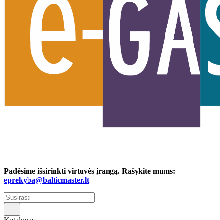
Padėsime išsirinkti virtuvės įrangą. Rašykite mums:
eprekyba@balticmaster.lt
Katalogas