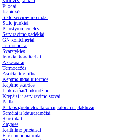
Virtuvės įrankiai
Puodai
Keptuvės
Stalo serviravimo indai
Stalo įrankiai
Pjaustymo lentelės
Serviravimo padėklai
GN konteineriai
Termometrai
Svarstyklės
Įrankiai konditerijai
Aksesuarai
Termodėžės
Ąsočiai ir grafinai
Kepimo indai ir formos
Kepimo skardos
Laikmačiai/Laikrodžiai
Krepšiai ir serviravimo stovai
Peiliai
Plaktos grietinėlės flakonai, sifonai ir plaktuvai
Samčiai ir kiaurasamčiai
Skustukai
Žnyplės
Kaitinimo prietaisai
Furšetiniai marmitai