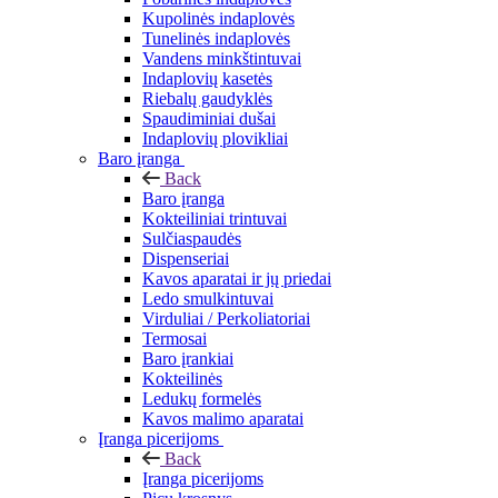
Kupolinės indaplovės
Tunelinės indaplovės
Vandens minkštintuvai
Indaplovių kasetės
Riebalų gaudyklės
Spaudiminiai dušai
Indaplovių plovikliai
Baro įranga
Back
Baro įranga
Kokteiliniai trintuvai
Sulčiaspaudės
Dispenseriai
Kavos aparatai ir jų priedai
Ledo smulkintuvai
Virduliai / Perkoliatoriai
Termosai
Baro įrankiai
Kokteilinės
Ledukų formelės
Kavos malimo aparatai
Įranga picerijoms
Back
Įranga picerijoms