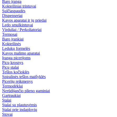
Baro įranga
Kokteiliniai trintuvai
Sulčiaspaudės
Dispenseriai
Kavos aparatai ir jų priedai
Ledo smulkintuvai
Virduliai / Perkoliatoriai
Termosai
Baro įrankiai
Kokteilinės
Ledukų formelės
Kavos malimo aparatai
Įranga picerijoms
Picų krosnys
Picų stalai
Tešlos kočioklės
Spiralinės tešlos maišyklės
Picerijų reikmenys
Termodėklai
Nerūdijančio plieno gaminiai
Gartraukiai
Stalai
Stalai su plautuvėmis
Stalai prie indaplovių
Stovai