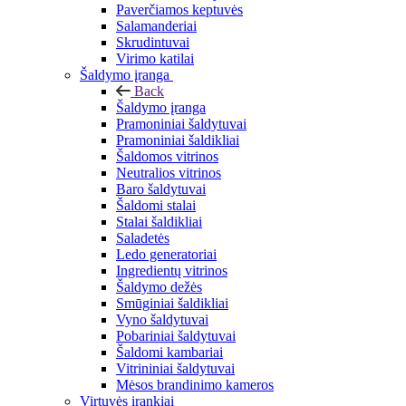
Paverčiamos keptuvės
Salamanderiai
Skrudintuvai
Virimo katilai
Šaldymo įranga
Back
Šaldymo įranga
Pramoniniai šaldytuvai
Pramoniniai šaldikliai
Šaldomos vitrinos
Neutralios vitrinos
Baro šaldytuvai
Šaldomi stalai
Stalai šaldikliai
Saladetės
Ledo generatoriai
Ingredientų vitrinos
Šaldymo dežės
Smūginiai šaldikliai
Vyno šaldytuvai
Pobariniai šaldytuvai
Šaldomi kambariai
Vitrininiai šaldytuvai
Mėsos brandinimo kameros
Virtuvės įrankiai