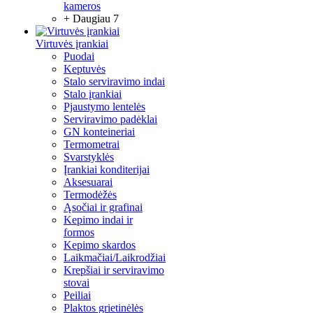
kameros
+ Daugiau 7
Virtuvės įrankiai
Puodai
Keptuvės
Stalo serviravimo indai
Stalo įrankiai
Pjaustymo lentelės
Serviravimo padėklai
GN konteineriai
Termometrai
Svarstyklės
Įrankiai konditerijai
Aksesuarai
Termodėžės
Ąsočiai ir grafinai
Kepimo indai ir
formos
Kepimo skardos
Laikmačiai/Laikrodžiai
Krepšiai ir serviravimo
stovai
Peiliai
Plaktos grietinėlės