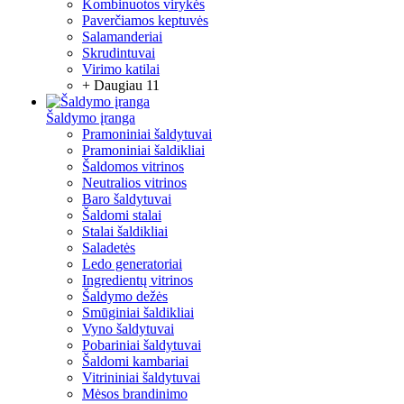
Kombinuotos virykės
Paverčiamos keptuvės
Salamanderiai
Skrudintuvai
Virimo katilai
+ Daugiau 11
Šaldymo įranga
Pramoniniai šaldytuvai
Pramoniniai šaldikliai
Šaldomos vitrinos
Neutralios vitrinos
Baro šaldytuvai
Šaldomi stalai
Stalai šaldikliai
Saladetės
Ledo generatoriai
Ingredientų vitrinos
Šaldymo dežės
Smūginiai šaldikliai
Vyno šaldytuvai
Pobariniai šaldytuvai
Šaldomi kambariai
Vitrininiai šaldytuvai
Mėsos brandinimo