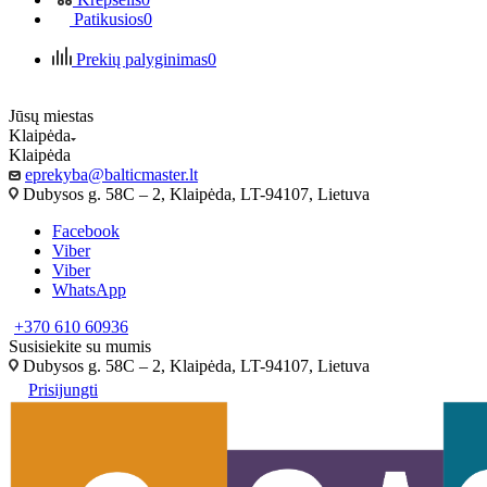
Patikusios
0
Prekių palyginimas
0
Jūsų miestas
Klaipėda
Klaipėda
eprekyba@balticmaster.lt
Dubysos g. 58C – 2, Klaipėda, LT-94107, Lietuva
Facebook
Viber
Viber
WhatsApp
+370 610 60936
Susisiekite su mumis
Dubysos g. 58C – 2, Klaipėda, LT-94107, Lietuva
Prisijungti