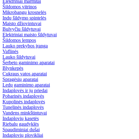
Elektriniai marmitai
Šildomos vitrinos
Mikrobangų krosnelės
Indų šildymo spintelės
Maisto džiovintuvai
Bulvyčiu šildytuvai
Elektriniai maisto šildytuvai
Šildomos lempos
Lauko prekybos įranga
Vaflinės
Lauko šildytuvai
Šerbeto gaminimo aparatai
Blynkepės
Cukraus vatos aparatai
Spragėsių aparatai
Ledų gaminimo aparatai
Indaplovės ir jų priedai
Pobarinės indaplovės
Kupolinės indaplovės
Tunelinės indaplovės
Vandens minkštintuvai
Indaplovių kasetės
Riebalų gaudyklės
Spaudiminiai dušai
Indaplovių plovikliai