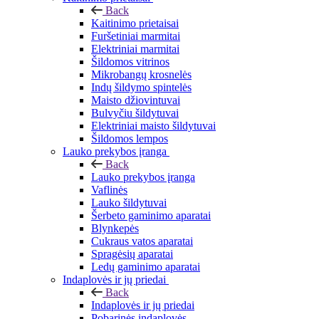
Back
Kaitinimo prietaisai
Furšetiniai marmitai
Elektriniai marmitai
Šildomos vitrinos
Mikrobangų krosnelės
Indų šildymo spintelės
Maisto džiovintuvai
Bulvyčiu šildytuvai
Elektriniai maisto šildytuvai
Šildomos lempos
Lauko prekybos įranga
Back
Lauko prekybos įranga
Vaflinės
Lauko šildytuvai
Šerbeto gaminimo aparatai
Blynkepės
Cukraus vatos aparatai
Spragėsių aparatai
Ledų gaminimo aparatai
Indaplovės ir jų priedai
Back
Indaplovės ir jų priedai
Pobarinės indaplovės