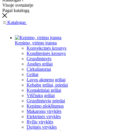
Visoje svetainėje
Pagal katalogą
Katalogas
Kepimo, virimo įranga
Konvekcinės krosnys
Konditerinės krosnys
Gruzdintuvės
Anglies griliai
Cirkuliatoriai
Griliai
Lavos akmenų griliai
Kebabų griliai, priedai
Kontaktiniai griliai
Viščiukų griliai
Gruzdintuvių priedai
Kepimo plokštumos
Makaronų viryklės
Elektrinės viryklės
Ryžių viryklės
Dujinės viryklės