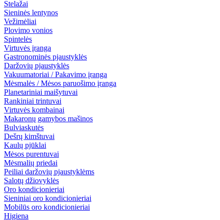
Stelažai
Sieninės lentynos
Vežimėliai
Plovimo vonios
Spintelės
Virtuvės įranga
Gastronominės pjaustyklės
Daržovių pjaustyklės
Vakuumatoriai / Pakavimo įranga
Mėsmalės / Mėsos paruošimo įranga
Planetariniai maišytuvai
Rankiniai trintuvai
Virtuvės kombainai
Makaronų gamybos mašinos
Bulviaskutės
Dešrų kimštuvai
Kaulų pjūklai
Mėsos purentuvai
Mėsmalių priedai
Peiliai daržovių pjaustyklėms
Salotų džiovyklės
Oro kondicionieriai
Sieniniai oro kondicionieriai
Mobilūs oro kondicionieriai
Higiena