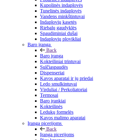
Kupolinės indaplovės
Tunelinės indaplovės
Vandens minkštintuvai
Indaplovių kasetės
Riebalų gaudyklės
Spaudiminiai dušai
Indaplovių plovikliai
Baro įranga
Back
Baro įranga
Kokteiliniai trintuvai
Sulčiaspaudės
Dispenseriai
Kavos aparatai ir jų priedai
Ledo smulkintuvai
Virduliai / Perkoliatoriai
Termosai
Baro įrankiai
Kokteilinės
Ledukų formelės
Kavos malimo aparatai
Įranga picerijoms
Back
Įranga picerijoms