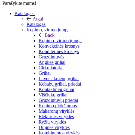
Parašykite mums!
Katalogas
Atgal
Katalogas
Kepimo, virimo įranga
Back
Kepimo, virimo įranga
Konvekcinės krosnys
Konditerinės krosnys
Gruzdintuvės
Anglies griliai
Cirkuliatoriai
Griliai
Lavos akmenų griliai
Kebabų griliai, priedai
Kontaktiniai griliai
Viščiukų griliai
Gruzdintuvių priedai
Kepimo plokštumos
Makaronų viryklės
Elektrinės viryklės
Ryžių viryklės
Dujinės viryklės
Kombinuotos virykės