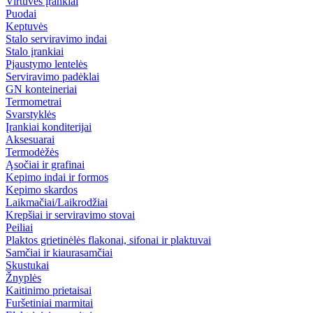
Virtuvės įrankiai
Puodai
Keptuvės
Stalo serviravimo indai
Stalo įrankiai
Pjaustymo lentelės
Serviravimo padėklai
GN konteineriai
Termometrai
Svarstyklės
Įrankiai konditerijai
Aksesuarai
Termodėžės
Ąsočiai ir grafinai
Kepimo indai ir formos
Kepimo skardos
Laikmačiai/Laikrodžiai
Krepšiai ir serviravimo stovai
Peiliai
Plaktos grietinėlės flakonai, sifonai ir plaktuvai
Samčiai ir kiaurasamčiai
Skustukai
Žnyplės
Kaitinimo prietaisai
Furšetiniai marmitai