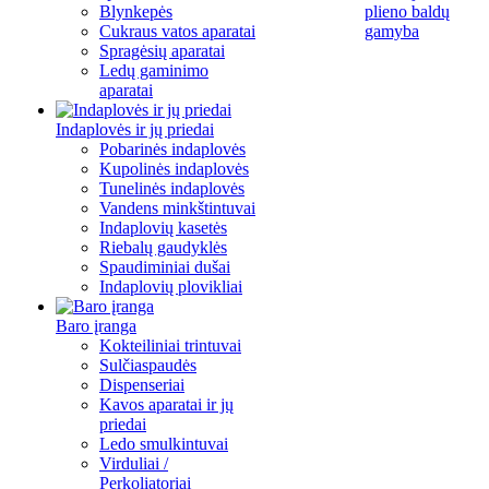
Blynkepės
plieno baldų
Cukraus vatos aparatai
gamyba
Spragėsių aparatai
Ledų gaminimo
aparatai
Indaplovės ir jų priedai
Pobarinės indaplovės
Kupolinės indaplovės
Tunelinės indaplovės
Vandens minkštintuvai
Indaplovių kasetės
Riebalų gaudyklės
Spaudiminiai dušai
Indaplovių plovikliai
Baro įranga
Kokteiliniai trintuvai
Sulčiaspaudės
Dispenseriai
Kavos aparatai ir jų
priedai
Ledo smulkintuvai
Virduliai /
Perkoliatoriai