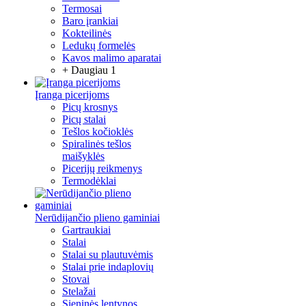
Termosai
Baro įrankiai
Kokteilinės
Ledukų formelės
Kavos malimo aparatai
+ Daugiau 1
Įranga picerijoms
Picų krosnys
Picų stalai
Tešlos kočioklės
Spiralinės tešlos
maišyklės
Picerijų reikmenys
Termodėklai
Nerūdijančio plieno gaminiai
Gartraukiai
Stalai
Stalai su plautuvėmis
Stalai prie indaplovių
Stovai
Stelažai
Sieninės lentynos