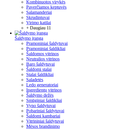
Kombinuotos virykės
Paverčiamos keptuvės
Salamanderiai
Skrudintuvai
Virimo katilai
+ Daugiau 11
Šaldymo įranga
Pramoniniai šaldytuvai
Pramoniniai šaldikliai
Šaldomos vitrinos
Neutralios vitrinos
Baro šaldytuvai
Šaldomi stalai
Stalai šaldikliai
Saladetės
Ledo generatoriai
Ingredientų vitrinos
Šaldymo dežės
Smūginiai šaldikliai
Vyno šaldytuvai
Pobariniai šaldytuvai
Šaldomi kambariai
Vitrininiai šaldytuvai
Mėsos brandinimo