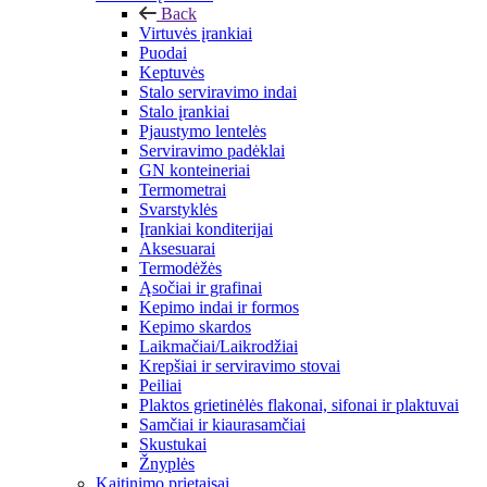
Back
Virtuvės įrankiai
Puodai
Keptuvės
Stalo serviravimo indai
Stalo įrankiai
Pjaustymo lentelės
Serviravimo padėklai
GN konteineriai
Termometrai
Svarstyklės
Įrankiai konditerijai
Aksesuarai
Termodėžės
Ąsočiai ir grafinai
Kepimo indai ir formos
Kepimo skardos
Laikmačiai/Laikrodžiai
Krepšiai ir serviravimo stovai
Peiliai
Plaktos grietinėlės flakonai, sifonai ir plaktuvai
Samčiai ir kiaurasamčiai
Skustukai
Žnyplės
Kaitinimo prietaisai