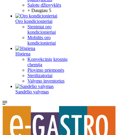
Salotų džiovyklės
+ Daugiau 5
Oro kondicionieriai
Sieniniai oro
kondicionieriai
Mobilūs oro
kondicionieriai
Higiena
Konvekcinių krosnių
chemija
Plovimo priemonės
Sterilizatoriai
Valymo inventorius
Sandėlio valymas