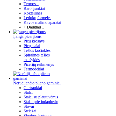
Termosai
Baro įrankiai
Kokteilinės
Ledukų formelės
Kavos malimo aparatai
+ Daugiau 1
Įranga picerijoms
Picų krosnys
Picų stalai
Tešlos kočioklės
Spiralinės tešlos
maišyklės
Picerijų reikmenys
Termodėklai
Nerūdijančio plieno gaminiai
Gartraukiai
Stalai
Stalai su plautuvėmis
Stalai prie indaplovių
Stovai
Stelažai
Sieninės lentynos