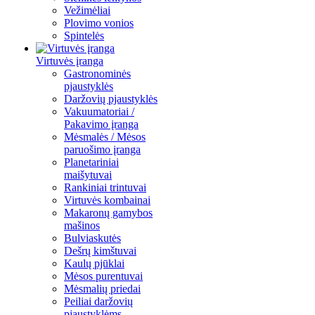
Vežimėliai
Plovimo vonios
Spintelės
Virtuvės įranga
Gastronominės
pjaustyklės
Daržovių pjaustyklės
Vakuumatoriai /
Pakavimo įranga
Mėsmalės / Mėsos
paruošimo įranga
Planetariniai
maišytuvai
Rankiniai trintuvai
Virtuvės kombainai
Makaronų gamybos
mašinos
Bulviaskutės
Dešrų kimštuvai
Kaulų pjūklai
Mėsos purentuvai
Mėsmalių priedai
Peiliai daržovių
pjaustyklėms