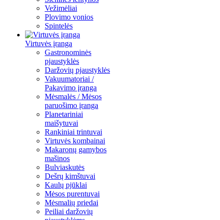
Vežimėliai
Plovimo vonios
Spintelės
Virtuvės įranga
Gastronominės
pjaustyklės
Daržovių pjaustyklės
Vakuumatoriai /
Pakavimo įranga
Mėsmalės / Mėsos
paruošimo įranga
Planetariniai
maišytuvai
Rankiniai trintuvai
Virtuvės kombainai
Makaronų gamybos
mašinos
Bulviaskutės
Dešrų kimštuvai
Kaulų pjūklai
Mėsos purentuvai
Mėsmalių priedai
Peiliai daržovių