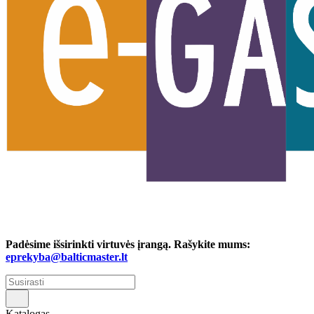
Padėsime išsirinkti virtuvės įrangą. Rašykite mums:
eprekyba@balticmaster.lt
Katalogas