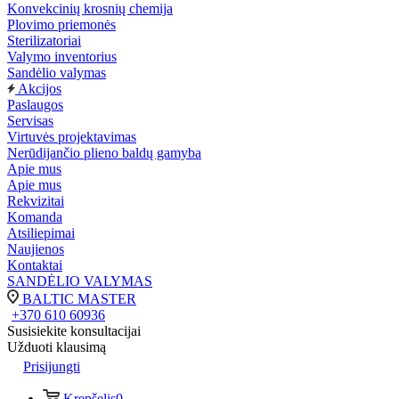
Konvekcinių krosnių chemija
Plovimo priemonės
Sterilizatoriai
Valymo inventorius
Sandėlio valymas
Akcijos
Paslaugos
Servisas
Virtuvės projektavimas
Nerūdijančio plieno baldų gamyba
Apie mus
Apie mus
Rekvizitai
Komanda
Atsiliepimai
Naujienos
Kontaktai
SANDĖLIO VALYMAS
BALTIC MASTER
+370 610 60936
Susisiekite konsultacijai
Užduoti klausimą
Prisijungti
Krepšelis
0