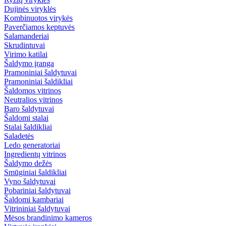
Dujinės viryklės
Kombinuotos virykės
Paverčiamos keptuvės
Salamanderiai
Skrudintuvai
Virimo katilai
Šaldymo įranga
Pramoniniai šaldytuvai
Pramoniniai šaldikliai
Šaldomos vitrinos
Neutralios vitrinos
Baro šaldytuvai
Šaldomi stalai
Stalai šaldikliai
Saladetės
Ledo generatoriai
Ingredientų vitrinos
Šaldymo dežės
Smūginiai šaldikliai
Vyno šaldytuvai
Pobariniai šaldytuvai
Šaldomi kambariai
Vitrininiai šaldytuvai
Mėsos brandinimo kameros