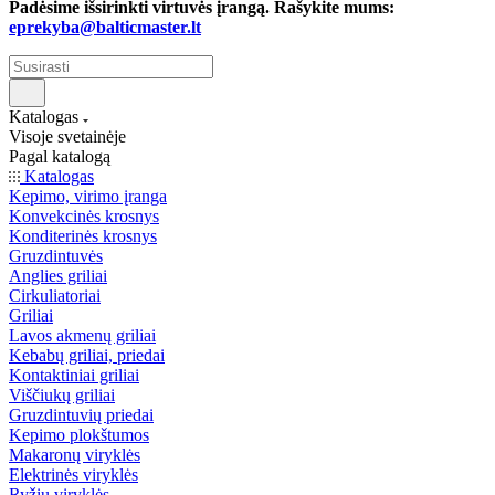
Padėsime išsirinkti virtuvės įrangą. Rašykite mums:
eprekyba@balticmaster.lt
Katalogas
Visoje svetainėje
Pagal katalogą
Katalogas
Kepimo, virimo įranga
Konvekcinės krosnys
Konditerinės krosnys
Gruzdintuvės
Anglies griliai
Cirkuliatoriai
Griliai
Lavos akmenų griliai
Kebabų griliai, priedai
Kontaktiniai griliai
Viščiukų griliai
Gruzdintuvių priedai
Kepimo plokštumos
Makaronų viryklės
Elektrinės viryklės
Ryžių viryklės