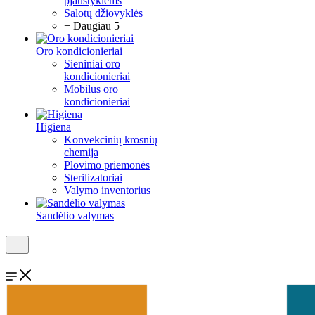
pjaustyklėms
Salotų džiovyklės
+ Daugiau 5
Oro kondicionieriai
Sieniniai oro
kondicionieriai
Mobilūs oro
kondicionieriai
Higiena
Konvekcinių krosnių
chemija
Plovimo priemonės
Sterilizatoriai
Valymo inventorius
Sandėlio valymas