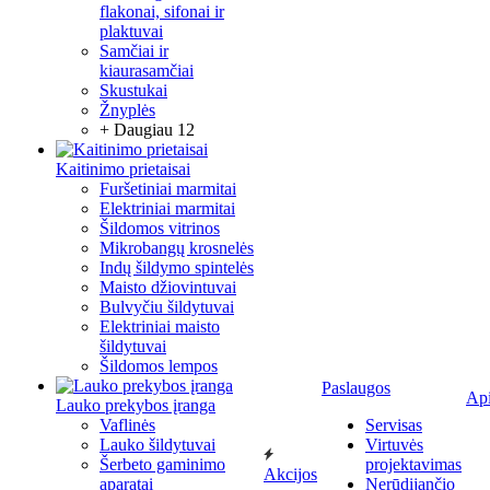
flakonai, sifonai ir
plaktuvai
Samčiai ir
kiaurasamčiai
Skustukai
Žnyplės
+ Daugiau 12
Kaitinimo prietaisai
Furšetiniai marmitai
Elektriniai marmitai
Šildomos vitrinos
Mikrobangų krosnelės
Indų šildymo spintelės
Maisto džiovintuvai
Bulvyčiu šildytuvai
Elektriniai maisto
šildytuvai
Šildomos lempos
Paslaugos
Ap
Lauko prekybos įranga
Vaflinės
Servisas
Lauko šildytuvai
Virtuvės
Šerbeto gaminimo
projektavimas
Akcijos
aparatai
Nerūdijančio