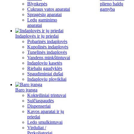
Blynkepės
plieno baldų
Cukraus vatos aparatai
gamyba
Spragėsių aparatai
Ledų gaminimo
aparatai
Indaplovės ir jų priedai
Pobarinės indaplovės
Kupolinės indaplovės
Tunelinės indaplovės
Vandens minkštintuvai
Indaplovių kasetės
Riebalų gaudyklės
Spaudiminiai dušai
Indaplovių plovikliai
Baro įranga
Kokteiliniai trintuvai
Sulčiaspaudės
Dispenseriai
Kavos aparatai ir jų
priedai
Ledo smulkintuvai
Virduliai /
Perkoliatoriai