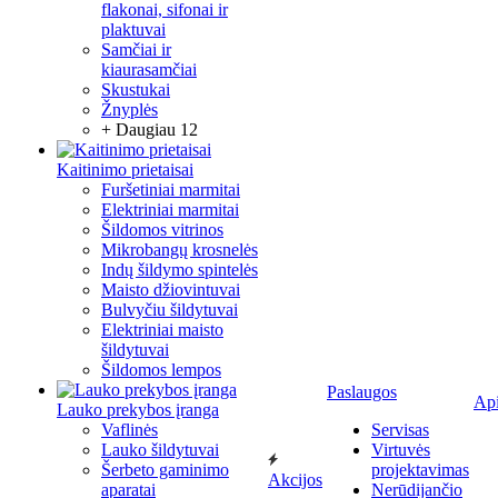
flakonai, sifonai ir
plaktuvai
Samčiai ir
kiaurasamčiai
Skustukai
Žnyplės
+ Daugiau 12
Kaitinimo prietaisai
Furšetiniai marmitai
Elektriniai marmitai
Šildomos vitrinos
Mikrobangų krosnelės
Indų šildymo spintelės
Maisto džiovintuvai
Bulvyčiu šildytuvai
Elektriniai maisto
šildytuvai
Šildomos lempos
Paslaugos
Ap
Lauko prekybos įranga
Vaflinės
Servisas
Lauko šildytuvai
Virtuvės
Šerbeto gaminimo
projektavimas
Akcijos
aparatai
Nerūdijančio