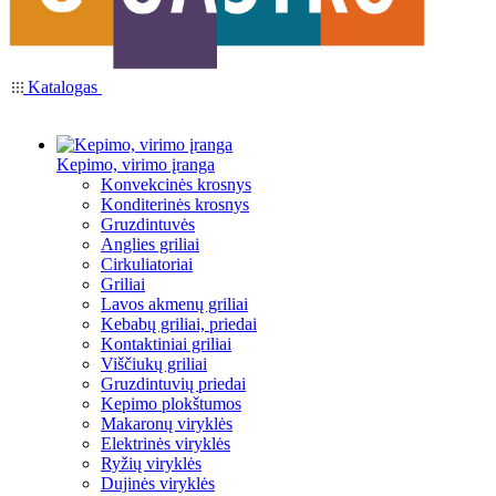
Katalogas
Kepimo, virimo įranga
Konvekcinės krosnys
Konditerinės krosnys
Gruzdintuvės
Anglies griliai
Cirkuliatoriai
Griliai
Lavos akmenų griliai
Kebabų griliai, priedai
Kontaktiniai griliai
Viščiukų griliai
Gruzdintuvių priedai
Kepimo plokštumos
Makaronų viryklės
Elektrinės viryklės
Ryžių viryklės
Dujinės viryklės