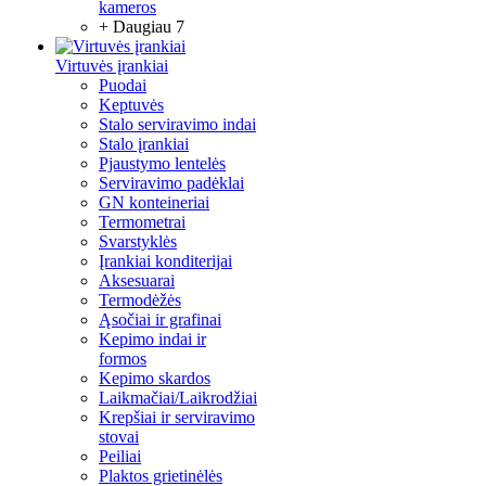
kameros
+ Daugiau 7
Virtuvės įrankiai
Puodai
Keptuvės
Stalo serviravimo indai
Stalo įrankiai
Pjaustymo lentelės
Serviravimo padėklai
GN konteineriai
Termometrai
Svarstyklės
Įrankiai konditerijai
Aksesuarai
Termodėžės
Ąsočiai ir grafinai
Kepimo indai ir
formos
Kepimo skardos
Laikmačiai/Laikrodžiai
Krepšiai ir serviravimo
stovai
Peiliai
Plaktos grietinėlės