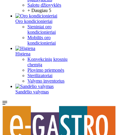
Salotų džiovyklės
+ Daugiau 5
Oro kondicionieriai
Sieniniai oro
kondicionieriai
Mobilūs oro
kondicionieriai
Higiena
Konvekcinių krosnių
chemija
Plovimo priemonės
Sterilizatoriai
Valymo inventorius
Sandėlio valymas