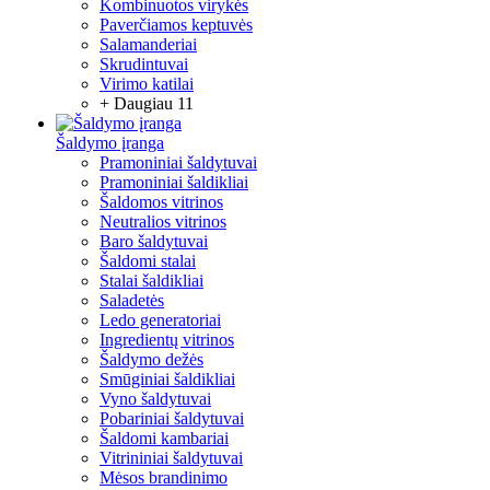
Kombinuotos virykės
Paverčiamos keptuvės
Salamanderiai
Skrudintuvai
Virimo katilai
+ Daugiau 11
Šaldymo įranga
Pramoniniai šaldytuvai
Pramoniniai šaldikliai
Šaldomos vitrinos
Neutralios vitrinos
Baro šaldytuvai
Šaldomi stalai
Stalai šaldikliai
Saladetės
Ledo generatoriai
Ingredientų vitrinos
Šaldymo dežės
Smūginiai šaldikliai
Vyno šaldytuvai
Pobariniai šaldytuvai
Šaldomi kambariai
Vitrininiai šaldytuvai
Mėsos brandinimo