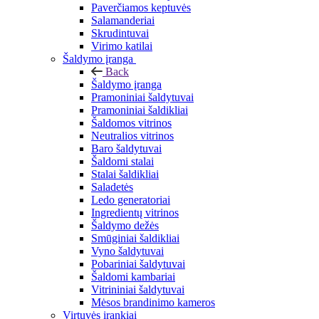
Paverčiamos keptuvės
Salamanderiai
Skrudintuvai
Virimo katilai
Šaldymo įranga
Back
Šaldymo įranga
Pramoniniai šaldytuvai
Pramoniniai šaldikliai
Šaldomos vitrinos
Neutralios vitrinos
Baro šaldytuvai
Šaldomi stalai
Stalai šaldikliai
Saladetės
Ledo generatoriai
Ingredientų vitrinos
Šaldymo dežės
Smūginiai šaldikliai
Vyno šaldytuvai
Pobariniai šaldytuvai
Šaldomi kambariai
Vitrininiai šaldytuvai
Mėsos brandinimo kameros
Virtuvės įrankiai