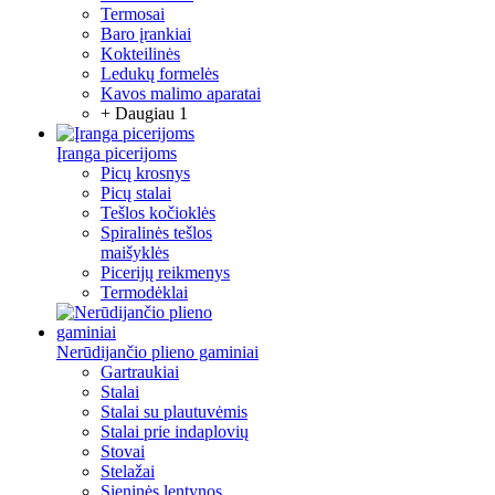
Termosai
Baro įrankiai
Kokteilinės
Ledukų formelės
Kavos malimo aparatai
+ Daugiau 1
Įranga picerijoms
Picų krosnys
Picų stalai
Tešlos kočioklės
Spiralinės tešlos
maišyklės
Picerijų reikmenys
Termodėklai
Nerūdijančio plieno gaminiai
Gartraukiai
Stalai
Stalai su plautuvėmis
Stalai prie indaplovių
Stovai
Stelažai
Sieninės lentynos