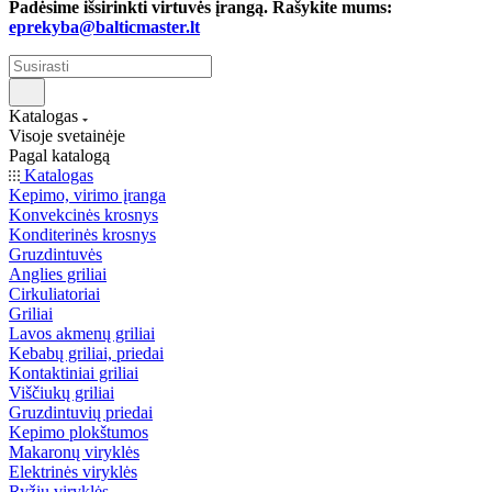
Padėsime išsirinkti virtuvės įrangą. Rašykite mums:
eprekyba@balticmaster.lt
Katalogas
Visoje svetainėje
Pagal katalogą
Katalogas
Kepimo, virimo įranga
Konvekcinės krosnys
Konditerinės krosnys
Gruzdintuvės
Anglies griliai
Cirkuliatoriai
Griliai
Lavos akmenų griliai
Kebabų griliai, priedai
Kontaktiniai griliai
Viščiukų griliai
Gruzdintuvių priedai
Kepimo plokštumos
Makaronų viryklės
Elektrinės viryklės
Ryžių viryklės