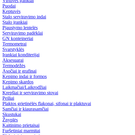
Virtuvės įrankiai
Puodai
Keptuvės
Stalo serviravimo indai
Stalo įrankiai
Pjaustymo lentelės
Serviravimo padėklai
GN konteineriai
Termometrai
Svarstyklės
Įrankiai konditerijai
Aksesuarai
Termodėžės
Ąsočiai ir grafinai
Kepimo indai ir formos
Kepimo skardos
Laikmačiai/Laikrodžiai
Krepšiai ir serviravimo stovai
Peiliai
Plaktos grietinėlės flakonai, sifonai ir plaktuvai
Samčiai ir kiaurasamčiai
Skustukai
Žnyplės
Kaitinimo prietaisai
Furšetiniai marmitai