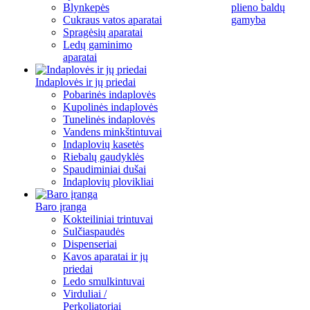
Blynkepės
plieno baldų
Cukraus vatos aparatai
gamyba
Spragėsių aparatai
Ledų gaminimo
aparatai
Indaplovės ir jų priedai
Pobarinės indaplovės
Kupolinės indaplovės
Tunelinės indaplovės
Vandens minkštintuvai
Indaplovių kasetės
Riebalų gaudyklės
Spaudiminiai dušai
Indaplovių plovikliai
Baro įranga
Kokteiliniai trintuvai
Sulčiaspaudės
Dispenseriai
Kavos aparatai ir jų
priedai
Ledo smulkintuvai
Virduliai /
Perkoliatoriai