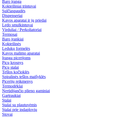
Baro įranga
Kokteiliniai trintuvai
Sulčiaspaudės
Dispenseriai
Kavos aparatai ir jų priedai
Ledo smulkintuvai
Virduliai / Perkoliatoriai
Termosai
Baro įrankiai
Kokteilinės
Ledukų formelės
Kavos malimo aparatai
Įranga picerijoms
Picų krosnys
Picų stalai
Tešlos kočioklės
Spiralinės tešlos maišyklės
Picerijų reikmenys
Termodėklai
Nerūdijančio plieno gaminiai
Gartraukiai
Stalai
Stalai su plautuvėmis
Stalai prie indaplovių
Stovai