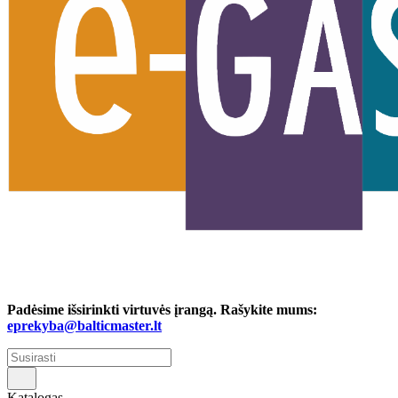
Padėsime išsirinkti virtuvės įrangą. Rašykite mums:
eprekyba@balticmaster.lt
Katalogas