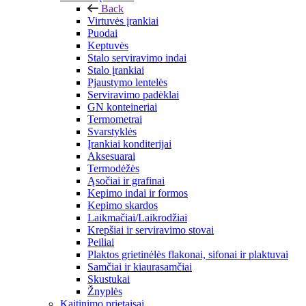
Back
Virtuvės įrankiai
Puodai
Keptuvės
Stalo serviravimo indai
Stalo įrankiai
Pjaustymo lentelės
Serviravimo padėklai
GN konteineriai
Termometrai
Svarstyklės
Įrankiai konditerijai
Aksesuarai
Termodėžės
Ąsočiai ir grafinai
Kepimo indai ir formos
Kepimo skardos
Laikmačiai/Laikrodžiai
Krepšiai ir serviravimo stovai
Peiliai
Plaktos grietinėlės flakonai, sifonai ir plaktuvai
Samčiai ir kiaurasamčiai
Skustukai
Žnyplės
Kaitinimo prietaisai