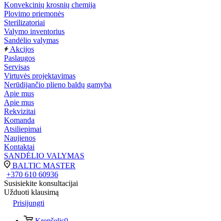
Konvekcinių krosnių chemija
Plovimo priemonės
Sterilizatoriai
Valymo inventorius
Sandėlio valymas
Akcijos
Paslaugos
Servisas
Virtuvės projektavimas
Nerūdijančio plieno baldų gamyba
Apie mus
Apie mus
Rekvizitai
Komanda
Atsiliepimai
Naujienos
Kontaktai
SANDĖLIO VALYMAS
BALTIC MASTER
+370 610 60936
Susisiekite konsultacijai
Užduoti klausimą
Prisijungti
Krepšelis
0