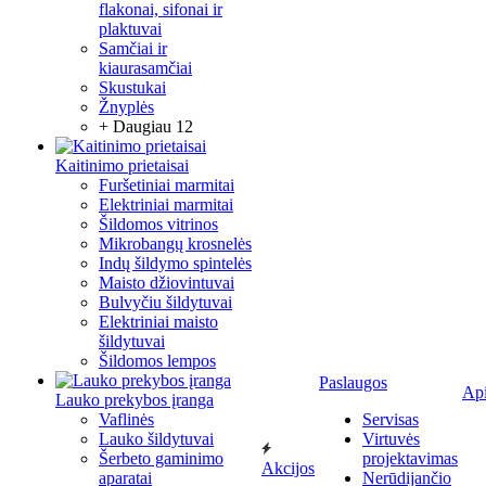
flakonai, sifonai ir
plaktuvai
Samčiai ir
kiaurasamčiai
Skustukai
Žnyplės
+ Daugiau 12
Kaitinimo prietaisai
Furšetiniai marmitai
Elektriniai marmitai
Šildomos vitrinos
Mikrobangų krosnelės
Indų šildymo spintelės
Maisto džiovintuvai
Bulvyčiu šildytuvai
Elektriniai maisto
šildytuvai
Šildomos lempos
Paslaugos
Ap
Lauko prekybos įranga
Vaflinės
Servisas
Lauko šildytuvai
Virtuvės
Šerbeto gaminimo
projektavimas
Akcijos
aparatai
Nerūdijančio