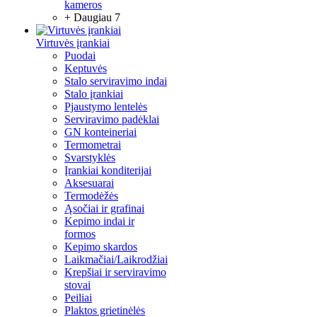
kameros
+ Daugiau 7
Virtuvės įrankiai
Puodai
Keptuvės
Stalo serviravimo indai
Stalo įrankiai
Pjaustymo lentelės
Serviravimo padėklai
GN konteineriai
Termometrai
Svarstyklės
Įrankiai konditerijai
Aksesuarai
Termodėžės
Ąsočiai ir grafinai
Kepimo indai ir
formos
Kepimo skardos
Laikmačiai/Laikrodžiai
Krepšiai ir serviravimo
stovai
Peiliai
Plaktos grietinėlės