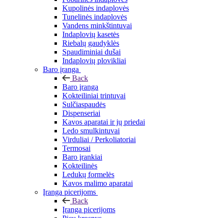
Kupolinės indaplovės
Tunelinės indaplovės
Vandens minkštintuvai
Indaplovių kasetės
Riebalų gaudyklės
Spaudiminiai dušai
Indaplovių plovikliai
Baro įranga
Back
Baro įranga
Kokteiliniai trintuvai
Sulčiaspaudės
Dispenseriai
Kavos aparatai ir jų priedai
Ledo smulkintuvai
Virduliai / Perkoliatoriai
Termosai
Baro įrankiai
Kokteilinės
Ledukų formelės
Kavos malimo aparatai
Įranga picerijoms
Back
Įranga picerijoms