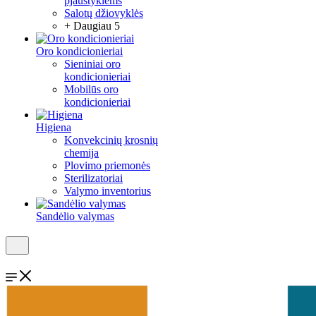
pjaustyklėms
Salotų džiovyklės
+ Daugiau 5
Oro kondicionieriai
Sieniniai oro
kondicionieriai
Mobilūs oro
kondicionieriai
Higiena
Konvekcinių krosnių
chemija
Plovimo priemonės
Sterilizatoriai
Valymo inventorius
Sandėlio valymas