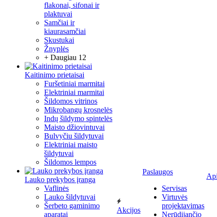
flakonai, sifonai ir
plaktuvai
Samčiai ir
kiaurasamčiai
Skustukai
Žnyplės
+ Daugiau 12
Kaitinimo prietaisai
Furšetiniai marmitai
Elektriniai marmitai
Šildomos vitrinos
Mikrobangų krosnelės
Indų šildymo spintelės
Maisto džiovintuvai
Bulvyčiu šildytuvai
Elektriniai maisto
šildytuvai
Šildomos lempos
Paslaugos
Ap
Lauko prekybos įranga
Vaflinės
Servisas
Lauko šildytuvai
Virtuvės
Šerbeto gaminimo
projektavimas
Akcijos
aparatai
Nerūdijančio