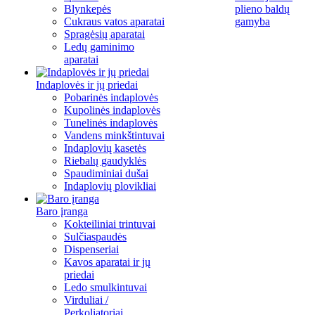
Blynkepės
plieno baldų
Cukraus vatos aparatai
gamyba
Spragėsių aparatai
Ledų gaminimo
aparatai
Indaplovės ir jų priedai
Pobarinės indaplovės
Kupolinės indaplovės
Tunelinės indaplovės
Vandens minkštintuvai
Indaplovių kasetės
Riebalų gaudyklės
Spaudiminiai dušai
Indaplovių plovikliai
Baro įranga
Kokteiliniai trintuvai
Sulčiaspaudės
Dispenseriai
Kavos aparatai ir jų
priedai
Ledo smulkintuvai
Virduliai /
Perkoliatoriai