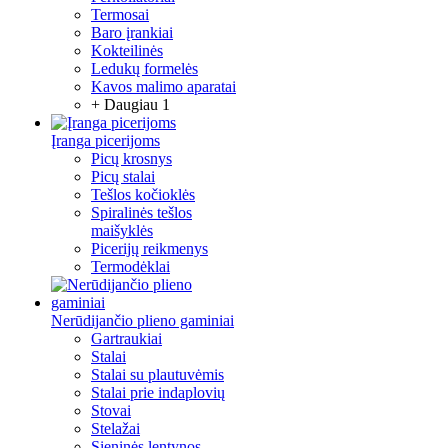
Termosai
Baro įrankiai
Kokteilinės
Ledukų formelės
Kavos malimo aparatai
+ Daugiau 1
Įranga picerijoms
Picų krosnys
Picų stalai
Tešlos kočioklės
Spiralinės tešlos
maišyklės
Picerijų reikmenys
Termodėklai
Nerūdijančio plieno gaminiai
Gartraukiai
Stalai
Stalai su plautuvėmis
Stalai prie indaplovių
Stovai
Stelažai
Sieninės lentynos