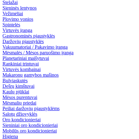
Stelažai
Sieninės lentynos
Vežimėliai
Plovimo vonios
Spintelės
Virtuvės įranga
Gastronominės pjaustyklės
Daržovių pjaustyklės
Vakuumatoriai / Pakavimo įranga
Mėsmalės / Mėsos paruošimo įranga
Planetariniai maišytuvai
Rankiniai trintuvai
Virtuvės kombainai
Makaronų gamybos mašinos
Bulviaskutės
Dešrų kimštuvai
Kaulų pjūklai
Mėsos purentuvai
Mėsmalių priedai
Peiliai daržovių pjaustyklėms
Salotų džiovyklės
Oro kondicionieriai
Sieniniai oro kondicionieriai
Mobilūs oro kondicionieriai
Higiena