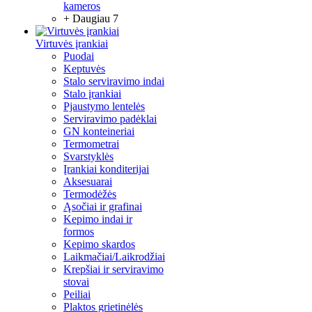
kameros
+ Daugiau 7
Virtuvės įrankiai
Puodai
Keptuvės
Stalo serviravimo indai
Stalo įrankiai
Pjaustymo lentelės
Serviravimo padėklai
GN konteineriai
Termometrai
Svarstyklės
Įrankiai konditerijai
Aksesuarai
Termodėžės
Ąsočiai ir grafinai
Kepimo indai ir
formos
Kepimo skardos
Laikmačiai/Laikrodžiai
Krepšiai ir serviravimo
stovai
Peiliai
Plaktos grietinėlės