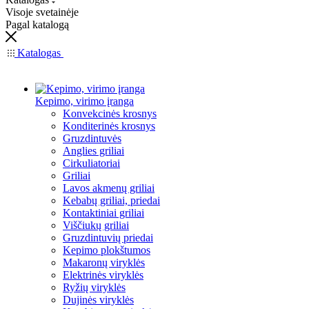
Visoje svetainėje
Pagal katalogą
Katalogas
Kepimo, virimo įranga
Konvekcinės krosnys
Konditerinės krosnys
Gruzdintuvės
Anglies griliai
Cirkuliatoriai
Griliai
Lavos akmenų griliai
Kebabų griliai, priedai
Kontaktiniai griliai
Viščiukų griliai
Gruzdintuvių priedai
Kepimo plokštumos
Makaronų viryklės
Elektrinės viryklės
Ryžių viryklės
Dujinės viryklės