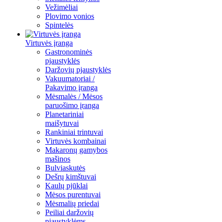
Vežimėliai
Plovimo vonios
Spintelės
Virtuvės įranga
Gastronominės
pjaustyklės
Daržovių pjaustyklės
Vakuumatoriai /
Pakavimo įranga
Mėsmalės / Mėsos
paruošimo įranga
Planetariniai
maišytuvai
Rankiniai trintuvai
Virtuvės kombainai
Makaronų gamybos
mašinos
Bulviaskutės
Dešrų kimštuvai
Kaulų pjūklai
Mėsos purentuvai
Mėsmalių priedai
Peiliai daržovių
pjaustyklėms