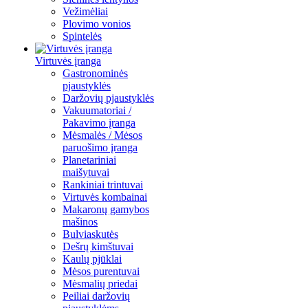
Vežimėliai
Plovimo vonios
Spintelės
Virtuvės įranga
Gastronominės
pjaustyklės
Daržovių pjaustyklės
Vakuumatoriai /
Pakavimo įranga
Mėsmalės / Mėsos
paruošimo įranga
Planetariniai
maišytuvai
Rankiniai trintuvai
Virtuvės kombainai
Makaronų gamybos
mašinos
Bulviaskutės
Dešrų kimštuvai
Kaulų pjūklai
Mėsos purentuvai
Mėsmalių priedai
Peiliai daržovių