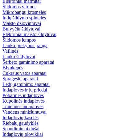
Elektriniai marmitai
Šildomos vitrinos
Mikrobangų krosnelės
Indų šildymo spintelės
Maisto džiovintuvai
Bulvyčiu šildytuvai
Elektriniai maisto šildytuvai
Šildomos lempos
Lauko prekybos įranga
Vaflinės
Lauko šildytuvai
Šerbeto gaminimo aparatai
Blynkepės
Cukraus vatos aparatai
Spragėsių aparatai
Ledų gaminimo aparatai
Indaplovės ir jų priedai
Pobarinės indaplovės
Kupolinės indaplovės
Tunelinės indaplovės
Vandens minkštintuvai
Indaplovių kasetės
Riebalų gaudyklės
Spaudiminiai dušai
Indaplovių plovikliai