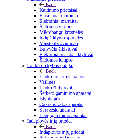
Back
Kaitinimo prietaisai
Furšetiniai marmitai
Elektriniai marmitai
Šildomos vitrinos
Mikrobangų krosnelės
Indų šildymo spintelės
Maisto džiovintuvai
Bulvyčiu šildytuvai
Elektriniai maisto šildytuvai
Šildomos lempos
Lauko prekybos įranga
Back
Lauko prekybos įranga
Vaflinės
Lauko šildytuvai
Šerbeto gaminimo aparatai
Blynkepės
Cukraus vatos aparatai
Spragėsių aparatai
Ledų gaminimo aparatai
Indaplovės ir jų priedai
Back
Indaplovės ir jų priedai
Pobarinės indaplovės