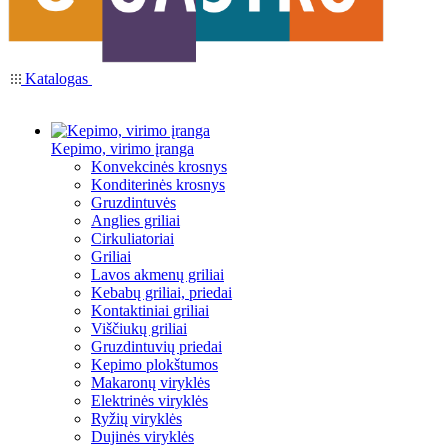
Katalogas
Kepimo, virimo įranga
Konvekcinės krosnys
Konditerinės krosnys
Gruzdintuvės
Anglies griliai
Cirkuliatoriai
Griliai
Lavos akmenų griliai
Kebabų griliai, priedai
Kontaktiniai griliai
Viščiukų griliai
Gruzdintuvių priedai
Kepimo plokštumos
Makaronų viryklės
Elektrinės viryklės
Ryžių viryklės
Dujinės viryklės