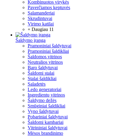
Kombinuotos virykės
Paverčiamos keptuvės
Salamanderiai
Skrudintuvai
Virimo katilai
+ Daugiau 11
Šaldymo įranga
Pramoniniai šaldytuvai
Pramoniniai šaldikliai
Šaldomos vitrinos
Neutralios vitrinos
Baro šaldytuvai
Šaldomi stalai
Stalai šaldikliai
Saladetės
Ledo generatoriai
Ingredientų vitrinos
Šaldymo dežės
Smūginiai šaldikliai
Vyno šaldytuvai
Pobariniai šaldytuvai
Šaldomi kambariai
Vitrininiai šaldytuvai
Mėsos brandinimo