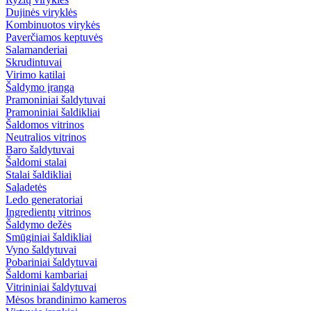
Dujinės viryklės
Kombinuotos virykės
Paverčiamos keptuvės
Salamanderiai
Skrudintuvai
Virimo katilai
Šaldymo įranga
Pramoniniai šaldytuvai
Pramoniniai šaldikliai
Šaldomos vitrinos
Neutralios vitrinos
Baro šaldytuvai
Šaldomi stalai
Stalai šaldikliai
Saladetės
Ledo generatoriai
Ingredientų vitrinos
Šaldymo dežės
Smūginiai šaldikliai
Vyno šaldytuvai
Pobariniai šaldytuvai
Šaldomi kambariai
Vitrininiai šaldytuvai
Mėsos brandinimo kameros