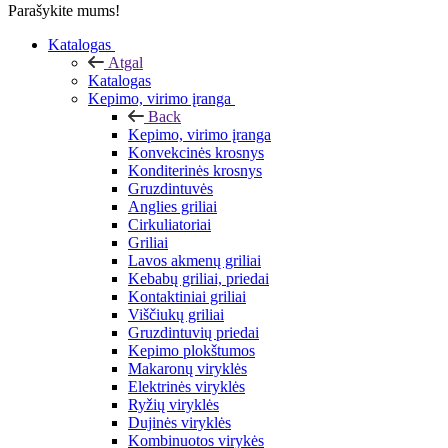
Parašykite mums!
Katalogas
Atgal
Katalogas
Kepimo, virimo įranga
Back
Kepimo, virimo įranga
Konvekcinės krosnys
Konditerinės krosnys
Gruzdintuvės
Anglies griliai
Cirkuliatoriai
Griliai
Lavos akmenų griliai
Kebabų griliai, priedai
Kontaktiniai griliai
Viščiukų griliai
Gruzdintuvių priedai
Kepimo plokštumos
Makaronų viryklės
Elektrinės viryklės
Ryžių viryklės
Dujinės viryklės
Kombinuotos virykės