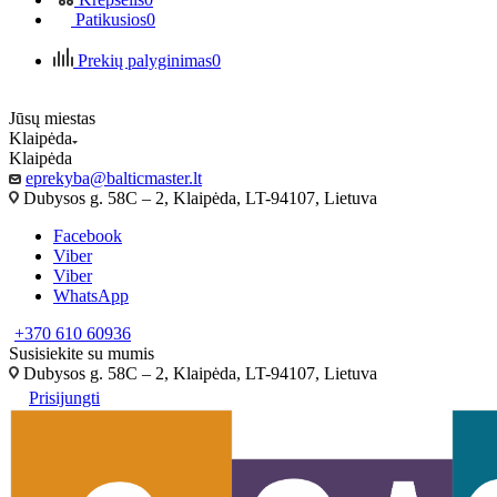
Patikusios
0
Prekių palyginimas
0
Jūsų miestas
Klaipėda
Klaipėda
eprekyba@balticmaster.lt
Dubysos g. 58C – 2, Klaipėda, LT-94107, Lietuva
Facebook
Viber
Viber
WhatsApp
+370 610 60936
Susisiekite su mumis
Dubysos g. 58C – 2, Klaipėda, LT-94107, Lietuva
Prisijungti