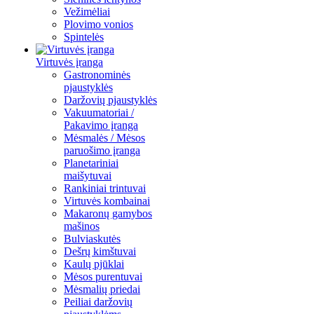
Vežimėliai
Plovimo vonios
Spintelės
Virtuvės įranga
Gastronominės
pjaustyklės
Daržovių pjaustyklės
Vakuumatoriai /
Pakavimo įranga
Mėsmalės / Mėsos
paruošimo įranga
Planetariniai
maišytuvai
Rankiniai trintuvai
Virtuvės kombainai
Makaronų gamybos
mašinos
Bulviaskutės
Dešrų kimštuvai
Kaulų pjūklai
Mėsos purentuvai
Mėsmalių priedai
Peiliai daržovių