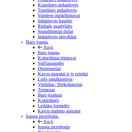
Kupolinės indaplovės
Tunelinės indaplovės
Vandens minkštintuvai
Indaplovių kasetės
Riebalų gaudyklės
Spaudiminiai dušai
Indaplovių plovikliai
Baro įranga
Back
Baro įranga
Kokteiliniai trintuvai
Sulčiaspaudės
Dispenseriai
Kavos aparatai ir jų priedai
Ledo smulkintuvai
Virduliai / Perkoliatoriai
Termosai
Baro įrankiai
Kokteilinės
Ledukų formelės
Kavos malimo aparatai
Įranga picerijoms
Back
Įranga picerijoms