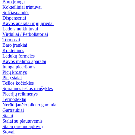
Baro įranga
Kokteiliniai trintuvai
Sulčiaspaudės
Dispenseriai
Kavos aparatai ir jų priedai
Ledo smulkintuvai
Virduliai / Perkoliatoriai
Termosai
Baro įrankiai
Kokteilinės
Ledukų formelės
Kavos malimo aparatai
Įranga picerijoms
Picų krosnys
Picų stalai
Tešlos kočioklės
Spiralinės tešlos maišyklės
Picerijų reikmenys
Termodėklai
Nerūdijančio plieno gaminiai
Gartraukiai
Stalai
Stalai su plautuvėmis
Stalai prie indaplovių
Stovai