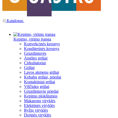
Katalogas
Kepimo, virimo įranga
Konvekcinės krosnys
Konditerinės krosnys
Gruzdintuvės
Anglies griliai
Cirkuliatoriai
Griliai
Lavos akmenų griliai
Kebabų griliai, priedai
Kontaktiniai griliai
Viščiukų griliai
Gruzdintuvių priedai
Kepimo plokštumos
Makaronų viryklės
Elektrinės viryklės
Ryžių viryklės
Dujinės viryklės