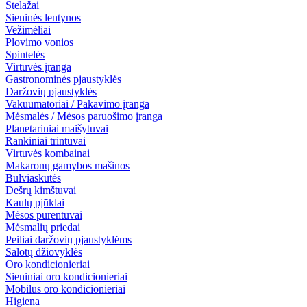
Stelažai
Sieninės lentynos
Vežimėliai
Plovimo vonios
Spintelės
Virtuvės įranga
Gastronominės pjaustyklės
Daržovių pjaustyklės
Vakuumatoriai / Pakavimo įranga
Mėsmalės / Mėsos paruošimo įranga
Planetariniai maišytuvai
Rankiniai trintuvai
Virtuvės kombainai
Makaronų gamybos mašinos
Bulviaskutės
Dešrų kimštuvai
Kaulų pjūklai
Mėsos purentuvai
Mėsmalių priedai
Peiliai daržovių pjaustyklėms
Salotų džiovyklės
Oro kondicionieriai
Sieniniai oro kondicionieriai
Mobilūs oro kondicionieriai
Higiena