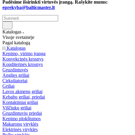
Padėsime išsirinkti virtuvės įrangą. Rašykite mums:
eprekyba@balticmaster.lt
Katalogas
Visoje svetainėje
Pagal katalogą
Katalogas
Kepimo, virimo įranga
Konvekcinės krosnys
Konditerinės krosnys
Gruzdintuvės
Anglies griliai
Cirkuliatoriai
Griliai
Lavos akmenų griliai
Kebabų griliai, priedai
Kontaktiniai griliai
Viščiukų griliai
Gruzdintuvių priedai
Kepimo plokštumos
Makaronų viryklės
Elektrinės viryklės
Ryžių viryklės