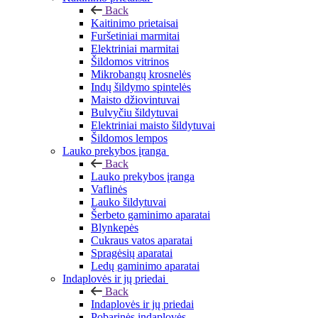
Back
Kaitinimo prietaisai
Furšetiniai marmitai
Elektriniai marmitai
Šildomos vitrinos
Mikrobangų krosnelės
Indų šildymo spintelės
Maisto džiovintuvai
Bulvyčiu šildytuvai
Elektriniai maisto šildytuvai
Šildomos lempos
Lauko prekybos įranga
Back
Lauko prekybos įranga
Vaflinės
Lauko šildytuvai
Šerbeto gaminimo aparatai
Blynkepės
Cukraus vatos aparatai
Spragėsių aparatai
Ledų gaminimo aparatai
Indaplovės ir jų priedai
Back
Indaplovės ir jų priedai
Pobarinės indaplovės