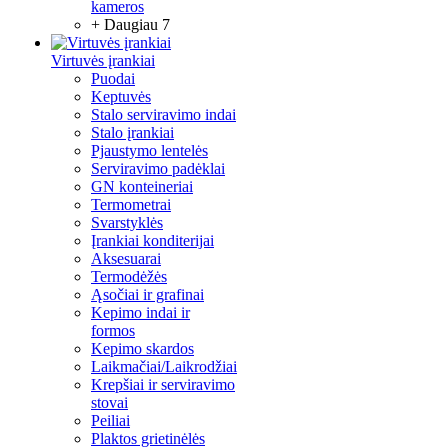
kameros
+ Daugiau 7
Virtuvės įrankiai
Puodai
Keptuvės
Stalo serviravimo indai
Stalo įrankiai
Pjaustymo lentelės
Serviravimo padėklai
GN konteineriai
Termometrai
Svarstyklės
Įrankiai konditerijai
Aksesuarai
Termodėžės
Ąsočiai ir grafinai
Kepimo indai ir
formos
Kepimo skardos
Laikmačiai/Laikrodžiai
Krepšiai ir serviravimo
stovai
Peiliai
Plaktos grietinėlės