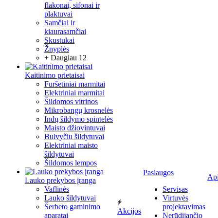
flakonai, sifonai ir
plaktuvai
Samčiai ir
kiaurasamčiai
Skustukai
Žnyplės
+ Daugiau 12
Kaitinimo prietaisai
Furšetiniai marmitai
Elektriniai marmitai
Šildomos vitrinos
Mikrobangų krosnelės
Indų šildymo spintelės
Maisto džiovintuvai
Bulvyčiu šildytuvai
Elektriniai maisto
šildytuvai
Šildomos lempos
Paslaugos
Ap
Lauko prekybos įranga
Vaflinės
Servisas
Lauko šildytuvai
Virtuvės
Šerbeto gaminimo
projektavimas
Akcijos
aparatai
Nerūdijančio