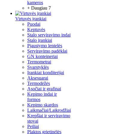
kameros
+ Daugiau 7
Virtuvės įrankiai
Puodai
Keptuvės
Stalo serviravimo indai
Stalo įrankiai
Pjaustymo lentelės
Serviravimo padėklai
GN konteineriai
Termometrai
Svarstyklės
Įrankiai konditerijai
Aksesuarai
Termodėžės
Ąsočiai ir grafinai
Kepimo indai ir
formos
Kepimo skardos
Laikmačiai/Laikrodžiai
Krepšiai ir serviravimo
stovai
Peiliai
Plaktos grietinėlės