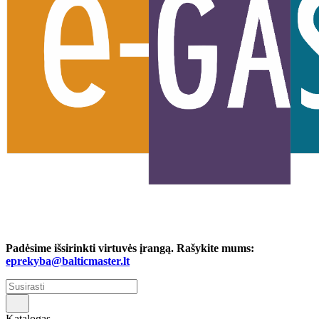
Padėsime išsirinkti virtuvės įrangą. Rašykite mums:
eprekyba@balticmaster.lt
Katalogas