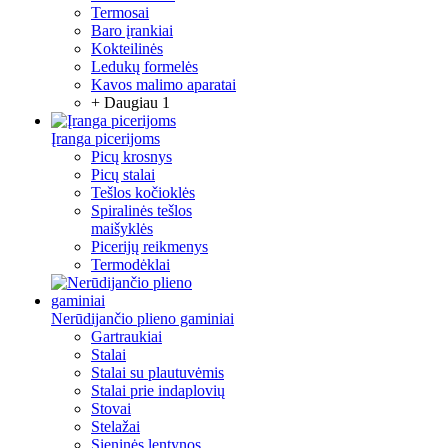
Termosai
Baro įrankiai
Kokteilinės
Ledukų formelės
Kavos malimo aparatai
+ Daugiau 1
Įranga picerijoms
Picų krosnys
Picų stalai
Tešlos kočioklės
Spiralinės tešlos
maišyklės
Picerijų reikmenys
Termodėklai
Nerūdijančio plieno gaminiai
Gartraukiai
Stalai
Stalai su plautuvėmis
Stalai prie indaplovių
Stovai
Stelažai
Sieninės lentynos