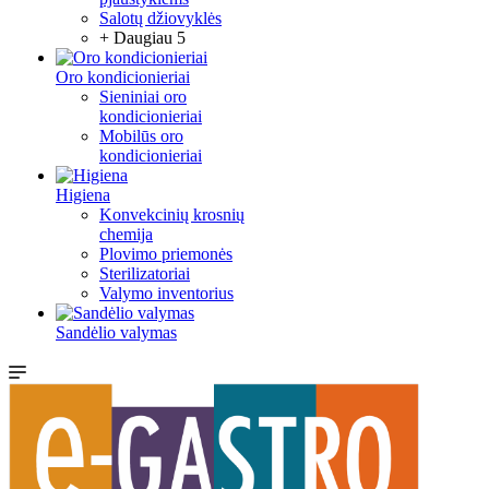
Salotų džiovyklės
+ Daugiau 5
Oro kondicionieriai
Sieniniai oro
kondicionieriai
Mobilūs oro
kondicionieriai
Higiena
Konvekcinių krosnių
chemija
Plovimo priemonės
Sterilizatoriai
Valymo inventorius
Sandėlio valymas