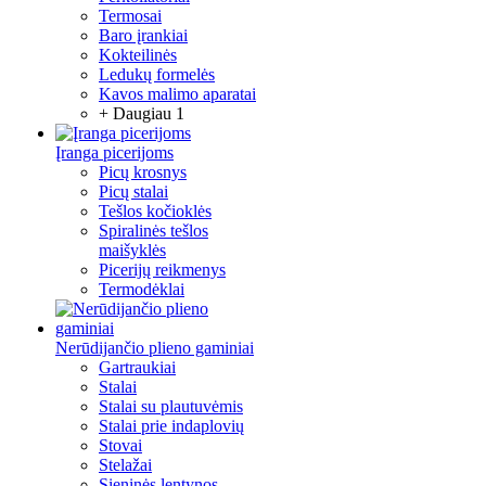
Termosai
Baro įrankiai
Kokteilinės
Ledukų formelės
Kavos malimo aparatai
+ Daugiau 1
Įranga picerijoms
Picų krosnys
Picų stalai
Tešlos kočioklės
Spiralinės tešlos
maišyklės
Picerijų reikmenys
Termodėklai
Nerūdijančio plieno gaminiai
Gartraukiai
Stalai
Stalai su plautuvėmis
Stalai prie indaplovių
Stovai
Stelažai
Sieninės lentynos