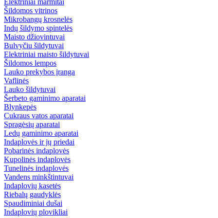
Elektriniai marmitai
Šildomos vitrinos
Mikrobangų krosnelės
Indų šildymo spintelės
Maisto džiovintuvai
Bulvyčiu šildytuvai
Elektriniai maisto šildytuvai
Šildomos lempos
Lauko prekybos įranga
Vaflinės
Lauko šildytuvai
Šerbeto gaminimo aparatai
Blynkepės
Cukraus vatos aparatai
Spragėsių aparatai
Ledų gaminimo aparatai
Indaplovės ir jų priedai
Pobarinės indaplovės
Kupolinės indaplovės
Tunelinės indaplovės
Vandens minkštintuvai
Indaplovių kasetės
Riebalų gaudyklės
Spaudiminiai dušai
Indaplovių plovikliai