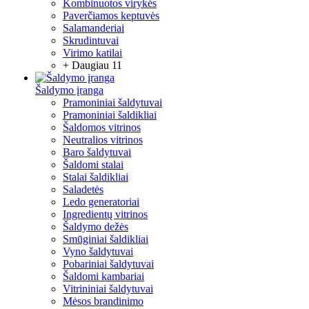
Kombinuotos virykės
Paverčiamos keptuvės
Salamanderiai
Skrudintuvai
Virimo katilai
+ Daugiau 11
Šaldymo įranga
Pramoniniai šaldytuvai
Pramoniniai šaldikliai
Šaldomos vitrinos
Neutralios vitrinos
Baro šaldytuvai
Šaldomi stalai
Stalai šaldikliai
Saladetės
Ledo generatoriai
Ingredientų vitrinos
Šaldymo dežės
Smūginiai šaldikliai
Vyno šaldytuvai
Pobariniai šaldytuvai
Šaldomi kambariai
Vitrininiai šaldytuvai
Mėsos brandinimo