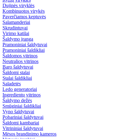
Dujinės viryklės
Kombinuotos virykės
Paverčiamos keptuvės
Salamanderiai
Skrudintuvai
Virimo katilai
Šaldymo įranga
Pramoniniai šaldytuvai
Pramoniniai šaldikliai
Šaldomos vitrinos
Neutralios vitrinos
Baro šaldytuvai
Šaldomi stalai
Stalai šaldikliai
Saladetės
Ledo generatoriai
Ingredientų vitrinos
Šaldymo dežės
Smūginiai šaldikliai
Vyno šaldytuvai
Pobariniai šaldytuvai
Šaldomi kambariai
Vitrininiai šaldytuvai
Mėsos brandinimo kameros