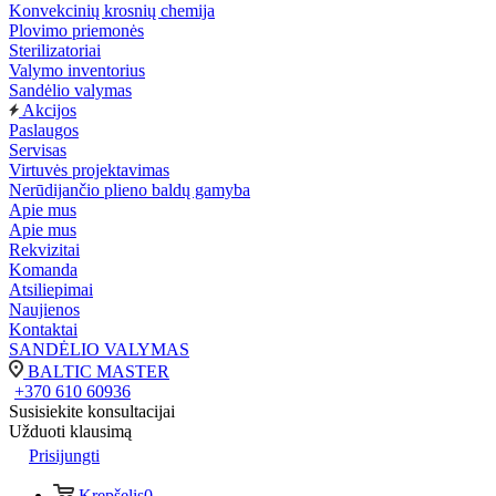
Konvekcinių krosnių chemija
Plovimo priemonės
Sterilizatoriai
Valymo inventorius
Sandėlio valymas
Akcijos
Paslaugos
Servisas
Virtuvės projektavimas
Nerūdijančio plieno baldų gamyba
Apie mus
Apie mus
Rekvizitai
Komanda
Atsiliepimai
Naujienos
Kontaktai
SANDĖLIO VALYMAS
BALTIC MASTER
+370 610 60936
Susisiekite konsultacijai
Užduoti klausimą
Prisijungti
Krepšelis
0