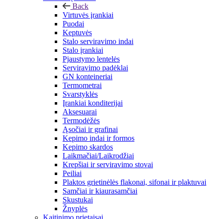
Back
Virtuvės įrankiai
Puodai
Keptuvės
Stalo serviravimo indai
Stalo įrankiai
Pjaustymo lentelės
Serviravimo padėklai
GN konteineriai
Termometrai
Svarstyklės
Įrankiai konditerijai
Aksesuarai
Termodėžės
Ąsočiai ir grafinai
Kepimo indai ir formos
Kepimo skardos
Laikmačiai/Laikrodžiai
Krepšiai ir serviravimo stovai
Peiliai
Plaktos grietinėlės flakonai, sifonai ir plaktuvai
Samčiai ir kiaurasamčiai
Skustukai
Žnyplės
Kaitinimo prietaisai