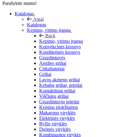
Parašykite mums!
Katalogas
Atgal
Katalogas
Kepimo, virimo įranga
Back
Kepimo, virimo įranga
Konvekcinės krosnys
Konditerinės krosnys
Gruzdintuvės
Anglies griliai
Cirkuliatoriai
Griliai
Lavos akmenų griliai
Kebabų griliai, priedai
Kontaktiniai griliai
Viščiukų griliai
Gruzdintuvių priedai
Kepimo plokštumos
Makaronų viryklės
Elektrinės viryklės
Ryžių viryklės
Dujinės viryklės
Kombinuotos virykės