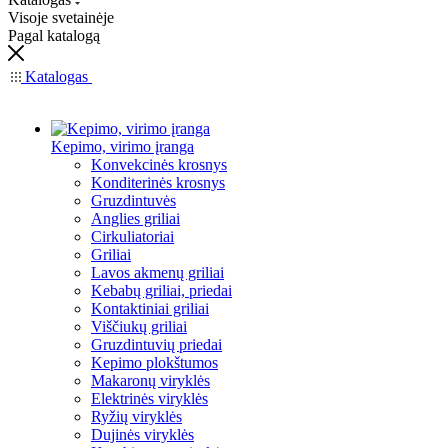
Visoje svetainėje
Pagal katalogą
Katalogas
Kepimo, virimo įranga
Konvekcinės krosnys
Konditerinės krosnys
Gruzdintuvės
Anglies griliai
Cirkuliatoriai
Griliai
Lavos akmenų griliai
Kebabų griliai, priedai
Kontaktiniai griliai
Viščiukų griliai
Gruzdintuvių priedai
Kepimo plokštumos
Makaronų viryklės
Elektrinės viryklės
Ryžių viryklės
Dujinės viryklės