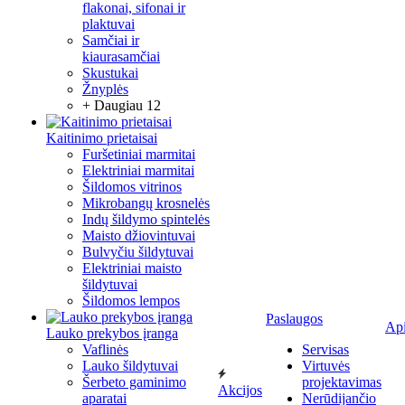
flakonai, sifonai ir
plaktuvai
Samčiai ir
kiaurasamčiai
Skustukai
Žnyplės
+ Daugiau 12
Kaitinimo prietaisai
Furšetiniai marmitai
Elektriniai marmitai
Šildomos vitrinos
Mikrobangų krosnelės
Indų šildymo spintelės
Maisto džiovintuvai
Bulvyčiu šildytuvai
Elektriniai maisto
šildytuvai
Šildomos lempos
Paslaugos
Ap
Lauko prekybos įranga
Vaflinės
Servisas
Lauko šildytuvai
Virtuvės
Šerbeto gaminimo
projektavimas
Akcijos
aparatai
Nerūdijančio