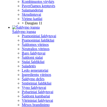
Kombinuotos virykės
Paverčiamos keptuvės
Salamanderiai
Skrudintuvai
Virimo katilai
+ Daugiau 11
Šaldymo įranga
Pramoniniai šaldytuvai
Pramoniniai šaldikliai
Šaldomos vitrinos
Neutralios vitrinos
Baro šaldytuvai
Šaldomi stalai
Stalai šaldikliai
Saladetės
Ledo generatoriai
Ingredientų vitrinos
Šaldymo dežės
Smūginiai šaldikliai
Vyno šaldytuvai
Pobariniai šaldytuvai
Šaldomi kambariai
Vitrininiai šaldytuvai
Mėsos brandinimo