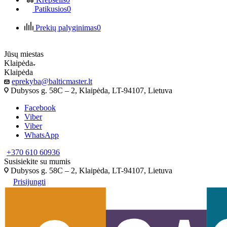
Patikusios
0
Prekių palyginimas
0
Jūsų miestas
Klaipėda
Klaipėda
eprekyba@balticmaster.lt
Dubysos g. 58C – 2, Klaipėda, LT-94107, Lietuva
Facebook
Viber
Viber
WhatsApp
+370 610 60936
Susisiekite su mumis
Dubysos g. 58C – 2, Klaipėda, LT-94107, Lietuva
Prisijungti