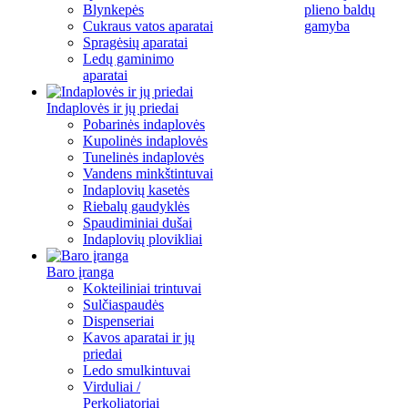
Blynkepės
plieno baldų
Cukraus vatos aparatai
gamyba
Spragėsių aparatai
Ledų gaminimo
aparatai
Indaplovės ir jų priedai
Pobarinės indaplovės
Kupolinės indaplovės
Tunelinės indaplovės
Vandens minkštintuvai
Indaplovių kasetės
Riebalų gaudyklės
Spaudiminiai dušai
Indaplovių plovikliai
Baro įranga
Kokteiliniai trintuvai
Sulčiaspaudės
Dispenseriai
Kavos aparatai ir jų
priedai
Ledo smulkintuvai
Virduliai /
Perkoliatoriai