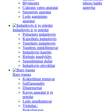
Blynkepės
plieno baldų
Cukraus vatos aparatai
gamyba
Spragėsių aparatai
Ledų gaminimo
aparatai
Indaplovės ir jų priedai
Pobarinės indaplovės
Kupolinės indaplovės
Tunelinės indaplovės
Vandens minkštintuvai
Indaplovių kasetės
Riebalų gaudyklės
Spaudiminiai dušai
Indaplovių plovikliai
Baro įranga
Kokteiliniai trintuvai
Sulčiaspaudės
Dispenseriai
Kavos aparatai ir jų
priedai
Ledo smulkintuvai
Virduliai /
Perkoliatoriai