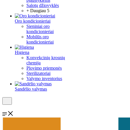
pjaustyklėms
Salotų džiovyklės
+ Daugiau 5
Oro kondicionieriai
Sieniniai oro
kondicionieriai
Mobilūs oro
kondicionieriai
Higiena
Konvekcinių krosnių
chemija
Plovimo priemonės
Sterilizatoriai
Valymo inventorius
Sandėlio valymas