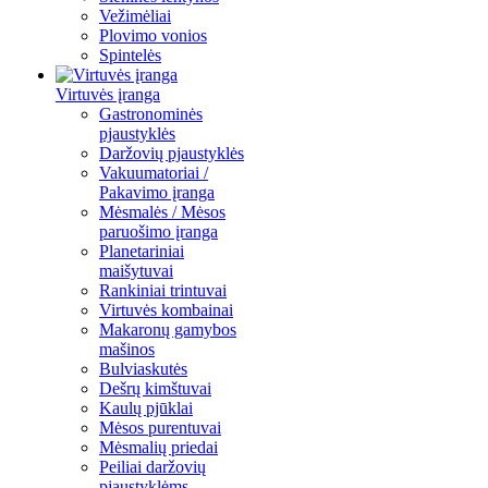
Vežimėliai
Plovimo vonios
Spintelės
Virtuvės įranga
Gastronominės
pjaustyklės
Daržovių pjaustyklės
Vakuumatoriai /
Pakavimo įranga
Mėsmalės / Mėsos
paruošimo įranga
Planetariniai
maišytuvai
Rankiniai trintuvai
Virtuvės kombainai
Makaronų gamybos
mašinos
Bulviaskutės
Dešrų kimštuvai
Kaulų pjūklai
Mėsos purentuvai
Mėsmalių priedai
Peiliai daržovių
pjaustyklėms