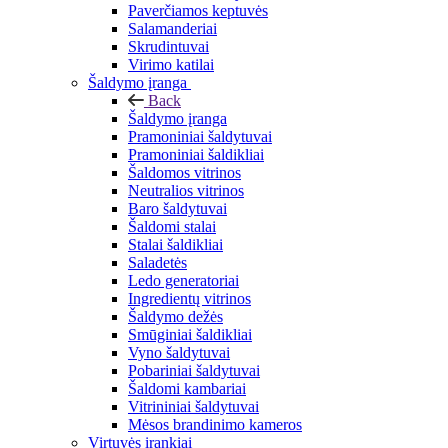
Paverčiamos keptuvės
Salamanderiai
Skrudintuvai
Virimo katilai
Šaldymo įranga
Back
Šaldymo įranga
Pramoniniai šaldytuvai
Pramoniniai šaldikliai
Šaldomos vitrinos
Neutralios vitrinos
Baro šaldytuvai
Šaldomi stalai
Stalai šaldikliai
Saladetės
Ledo generatoriai
Ingredientų vitrinos
Šaldymo dežės
Smūginiai šaldikliai
Vyno šaldytuvai
Pobariniai šaldytuvai
Šaldomi kambariai
Vitrininiai šaldytuvai
Mėsos brandinimo kameros
Virtuvės įrankiai