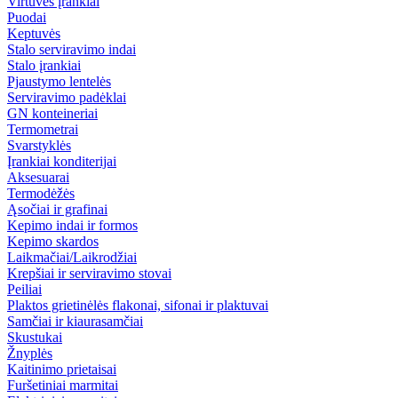
Virtuvės įrankiai
Puodai
Keptuvės
Stalo serviravimo indai
Stalo įrankiai
Pjaustymo lentelės
Serviravimo padėklai
GN konteineriai
Termometrai
Svarstyklės
Įrankiai konditerijai
Aksesuarai
Termodėžės
Ąsočiai ir grafinai
Kepimo indai ir formos
Kepimo skardos
Laikmačiai/Laikrodžiai
Krepšiai ir serviravimo stovai
Peiliai
Plaktos grietinėlės flakonai, sifonai ir plaktuvai
Samčiai ir kiaurasamčiai
Skustukai
Žnyplės
Kaitinimo prietaisai
Furšetiniai marmitai