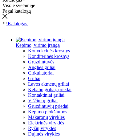
Visoje svetainėje
Pagal katalogą
Katalogas
Kepimo, virimo įranga
Konvekcinės krosnys
Konditerinės krosnys
Gruzdintuvės
Anglies griliai
Cirkuliatoriai
Griliai
Lavos akmenų griliai
Kebabų griliai, priedai
Kontaktiniai griliai
Viščiukų griliai
Gruzdintuvių priedai
Kepimo plokštumos
Makaronų viryklės
Elektrinės viryklės
Ryžių viryklės
Dujinės viryklės