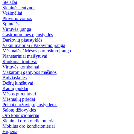
Stelažai
Sieninės lentynos
Vežimėliai
Plovimo vonios
Spintelės
Virtuvės įranga
Gastronominės pjaustyklės
Daržovių pjaustyklės
Vakuumatoriai / Pakavimo įranga
Mėsmalės / Mėsos paruošimo įranga
Planetariniai maišytuvai
Rankiniai trintuvai
Virtuvės kombainai
Makaronų gamybos mašinos
Bulviaskutės
Dešrų kimštuvai
Kaulų pjūklai
Mėsos purentuvai
Mėsmalių priedai
Peiliai daržovių pjaustyklėms
Salotų džiovyklės
Oro kondicionieriai
Sieniniai oro kondicionieriai
Mobilūs oro kondicionieriai
Higiena