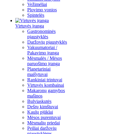
Vežimėliai
Plovimo vonios
Spintelės
Virtuvės įranga
Gastronominės
pjaustyklės
Daržovių pjaustyklės
Vakuumatoriai /
Pakavimo įranga
Mėsmalės / Mėsos
paruošimo įranga
Planetariniai
maišytuvai
Rankiniai trintuvai
Virtuvės kombainai
Makaronų gamybos
mašinos
Bulviaskutės
Dešrų kimštuvai
Kaulų pjūklai
Mėsos purentuvai
Mėsmalių priedai
Peiliai daržovių
pjaustyklėms