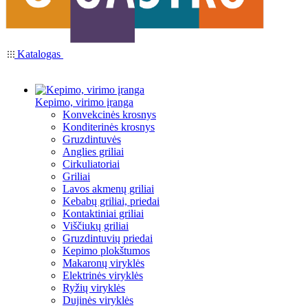
Katalogas
Kepimo, virimo įranga
Konvekcinės krosnys
Konditerinės krosnys
Gruzdintuvės
Anglies griliai
Cirkuliatoriai
Griliai
Lavos akmenų griliai
Kebabų griliai, priedai
Kontaktiniai griliai
Viščiukų griliai
Gruzdintuvių priedai
Kepimo plokštumos
Makaronų viryklės
Elektrinės viryklės
Ryžių viryklės
Dujinės viryklės