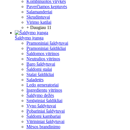
Kombinuotos virykės
Paverčiamos keptuvės
Salamanderiai
Skrudintuvai
Virimo katilai
+ Daugiau 11
Šaldymo įranga
Pramoniniai šaldytuvai
Pramoniniai šaldikliai
Šaldomos vitrinos
Neutralios vitrinos
Baro šaldytuvai
Šaldomi stalai
Stalai šaldikliai
Saladetės
Ledo generatoriai
Ingredientų vitrinos
Šaldymo dežės
Smūginiai šaldikliai
Vyno šaldytuvai
Pobariniai šaldytuvai
Šaldomi kambariai
Vitrininiai šaldytuvai
Mėsos brandinimo