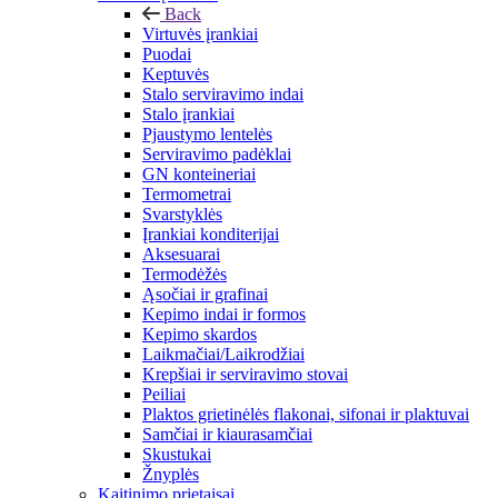
Back
Virtuvės įrankiai
Puodai
Keptuvės
Stalo serviravimo indai
Stalo įrankiai
Pjaustymo lentelės
Serviravimo padėklai
GN konteineriai
Termometrai
Svarstyklės
Įrankiai konditerijai
Aksesuarai
Termodėžės
Ąsočiai ir grafinai
Kepimo indai ir formos
Kepimo skardos
Laikmačiai/Laikrodžiai
Krepšiai ir serviravimo stovai
Peiliai
Plaktos grietinėlės flakonai, sifonai ir plaktuvai
Samčiai ir kiaurasamčiai
Skustukai
Žnyplės
Kaitinimo prietaisai