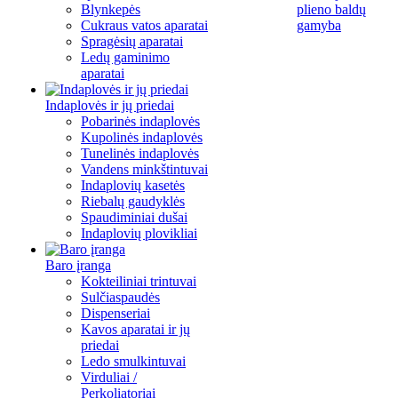
Blynkepės
plieno baldų
Cukraus vatos aparatai
gamyba
Spragėsių aparatai
Ledų gaminimo
aparatai
Indaplovės ir jų priedai
Pobarinės indaplovės
Kupolinės indaplovės
Tunelinės indaplovės
Vandens minkštintuvai
Indaplovių kasetės
Riebalų gaudyklės
Spaudiminiai dušai
Indaplovių plovikliai
Baro įranga
Kokteiliniai trintuvai
Sulčiaspaudės
Dispenseriai
Kavos aparatai ir jų
priedai
Ledo smulkintuvai
Virduliai /
Perkoliatoriai