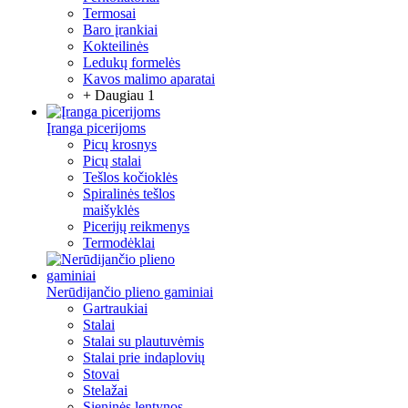
Termosai
Baro įrankiai
Kokteilinės
Ledukų formelės
Kavos malimo aparatai
+ Daugiau 1
Įranga picerijoms
Picų krosnys
Picų stalai
Tešlos kočioklės
Spiralinės tešlos
maišyklės
Picerijų reikmenys
Termodėklai
Nerūdijančio plieno gaminiai
Gartraukiai
Stalai
Stalai su plautuvėmis
Stalai prie indaplovių
Stovai
Stelažai
Sieninės lentynos