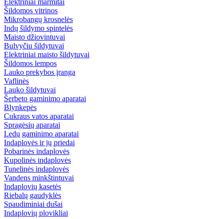
Elektriniai marmitai
Šildomos vitrinos
Mikrobangų krosnelės
Indų šildymo spintelės
Maisto džiovintuvai
Bulvyčiu šildytuvai
Elektriniai maisto šildytuvai
Šildomos lempos
Lauko prekybos įranga
Vaflinės
Lauko šildytuvai
Šerbeto gaminimo aparatai
Blynkepės
Cukraus vatos aparatai
Spragėsių aparatai
Ledų gaminimo aparatai
Indaplovės ir jų priedai
Pobarinės indaplovės
Kupolinės indaplovės
Tunelinės indaplovės
Vandens minkštintuvai
Indaplovių kasetės
Riebalų gaudyklės
Spaudiminiai dušai
Indaplovių plovikliai