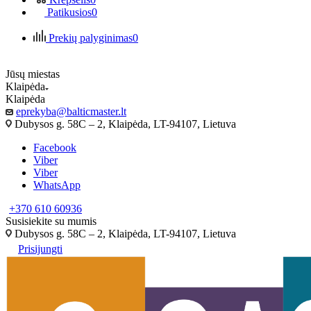
Patikusios
0
Prekių palyginimas
0
Jūsų miestas
Klaipėda
Klaipėda
eprekyba@balticmaster.lt
Dubysos g. 58C – 2, Klaipėda, LT-94107, Lietuva
Facebook
Viber
Viber
WhatsApp
+370 610 60936
Susisiekite su mumis
Dubysos g. 58C – 2, Klaipėda, LT-94107, Lietuva
Prisijungti