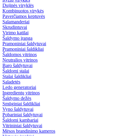
Dujinės viryklės
Kombinuotos virykės
Paverčiamos keptuvės
Salamanderiai
Skrudintuvai
Virimo katilai
Šaldymo įranga
Pramoniniai šaldytuvai
Pramoniniai šaldikliai
Šaldomos vitrinos
Neutralios vitrinos
Baro šaldytuvai
Šaldomi stalai
Stalai šaldikliai
Saladetės
Ledo generatoriai
Ingredientų vitrinos
Šaldymo dežės
Smūginiai šaldikliai
Vyno šaldytuvai
Pobariniai šaldytuvai
Šaldomi kambariai
Vitrininiai šaldytuvai
Mėsos brandinimo kameros