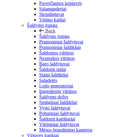
Paverčiamos keptuvės
Salamanderiai
Skrudintuvai
Virimo katilai
Šaldymo įranga
Back
Šaldymo įranga
Pramoniniai šaldytuvai
Pramoniniai šaldikliai
Šaldomos vitrinos
Neutralios vitrinos
Baro šaldytuvai
Šaldomi stalai
Stalai šaldikliai
Saladetės
Ledo generatoriai
Ingredientų vitrinos
Šaldymo dežės
Smūginiai šaldikliai
Vyno šaldytuvai
Pobariniai šaldytuvai
Šaldomi kambariai
Vitrininiai šaldytuvai
Mėsos brandinimo kameros
Virtuvės įrankiai