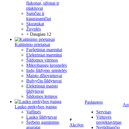
flakonai, sifonai ir
plaktuvai
Samčiai ir
kiaurasamčiai
Skustukai
Žnyplės
+ Daugiau 12
Kaitinimo prietaisai
Furšetiniai marmitai
Elektriniai marmitai
Šildomos vitrinos
Mikrobangų krosnelės
Indų šildymo spintelės
Maisto džiovintuvai
Bulvyčiu šildytuvai
Elektriniai maisto
šildytuvai
Šildomos lempos
Paslaugos
Ap
Lauko prekybos įranga
Vaflinės
Servisas
Lauko šildytuvai
Virtuvės
Šerbeto gaminimo
projektavimas
Akcijos
aparatai
Nerūdijančio