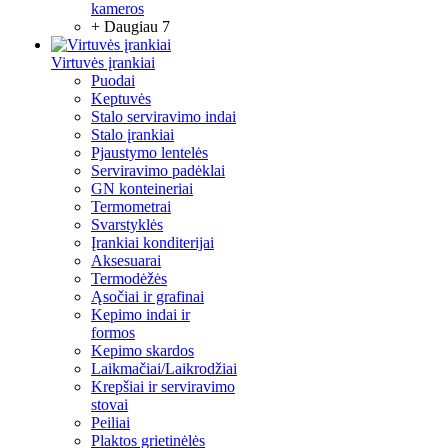
kameros
+ Daugiau 7
Virtuvės įrankiai
Puodai
Keptuvės
Stalo serviravimo indai
Stalo įrankiai
Pjaustymo lentelės
Serviravimo padėklai
GN konteineriai
Termometrai
Svarstyklės
Įrankiai konditerijai
Aksesuarai
Termodėžės
Ąsočiai ir grafinai
Kepimo indai ir
formos
Kepimo skardos
Laikmačiai/Laikrodžiai
Krepšiai ir serviravimo
stovai
Peiliai
Plaktos grietinėlės