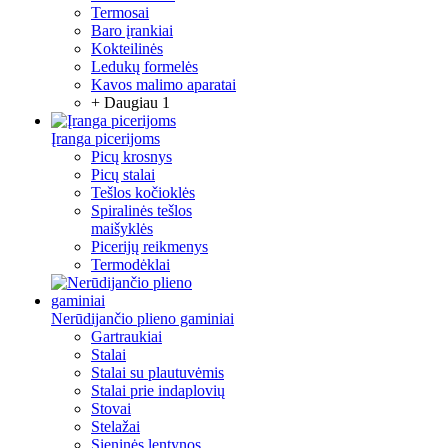
Termosai
Baro įrankiai
Kokteilinės
Ledukų formelės
Kavos malimo aparatai
+ Daugiau 1
Įranga picerijoms
Picų krosnys
Picų stalai
Tešlos kočioklės
Spiralinės tešlos
maišyklės
Picerijų reikmenys
Termodėklai
Nerūdijančio plieno gaminiai
Gartraukiai
Stalai
Stalai su plautuvėmis
Stalai prie indaplovių
Stovai
Stelažai
Sieninės lentynos