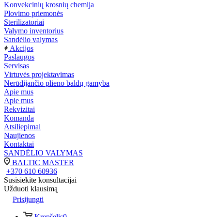
Konvekcinių krosnių chemija
Plovimo priemonės
Sterilizatoriai
Valymo inventorius
Sandėlio valymas
Akcijos
Paslaugos
Servisas
Virtuvės projektavimas
Nerūdijančio plieno baldų gamyba
Apie mus
Apie mus
Rekvizitai
Komanda
Atsiliepimai
Naujienos
Kontaktai
SANDĖLIO VALYMAS
BALTIC MASTER
+370 610 60936
Susisiekite konsultacijai
Užduoti klausimą
Prisijungti
Krepšelis
0