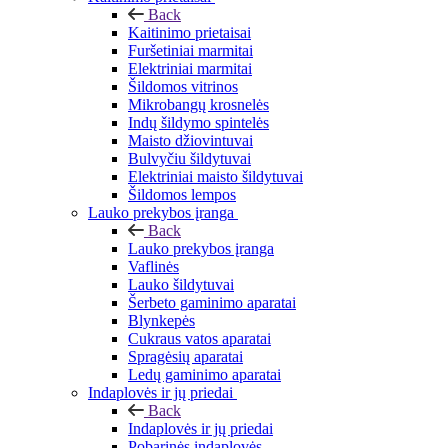
Back
Kaitinimo prietaisai
Furšetiniai marmitai
Elektriniai marmitai
Šildomos vitrinos
Mikrobangų krosnelės
Indų šildymo spintelės
Maisto džiovintuvai
Bulvyčiu šildytuvai
Elektriniai maisto šildytuvai
Šildomos lempos
Lauko prekybos įranga
Back
Lauko prekybos įranga
Vaflinės
Lauko šildytuvai
Šerbeto gaminimo aparatai
Blynkepės
Cukraus vatos aparatai
Spragėsių aparatai
Ledų gaminimo aparatai
Indaplovės ir jų priedai
Back
Indaplovės ir jų priedai
Pobarinės indaplovės