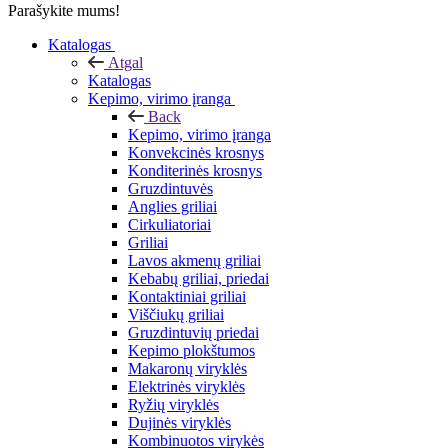
Parašykite mums!
Katalogas
Atgal
Katalogas
Kepimo, virimo įranga
Back
Kepimo, virimo įranga
Konvekcinės krosnys
Konditerinės krosnys
Gruzdintuvės
Anglies griliai
Cirkuliatoriai
Griliai
Lavos akmenų griliai
Kebabų griliai, priedai
Kontaktiniai griliai
Viščiukų griliai
Gruzdintuvių priedai
Kepimo plokštumos
Makaronų viryklės
Elektrinės viryklės
Ryžių viryklės
Dujinės viryklės
Kombinuotos virykės