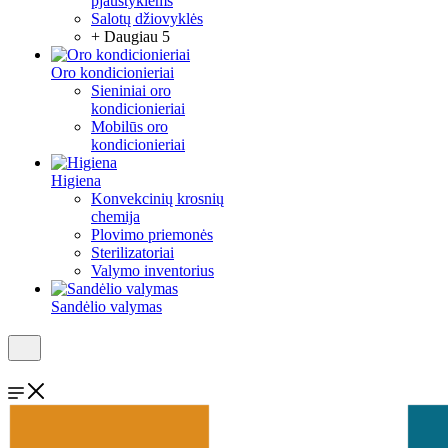
pjaustyklėms
Salotų džiovyklės
+ Daugiau 5
Oro kondicionieriai
Sieniniai oro
kondicionieriai
Mobilūs oro
kondicionieriai
Higiena
Konvekcinių krosnių
chemija
Plovimo priemonės
Sterilizatoriai
Valymo inventorius
Sandėlio valymas