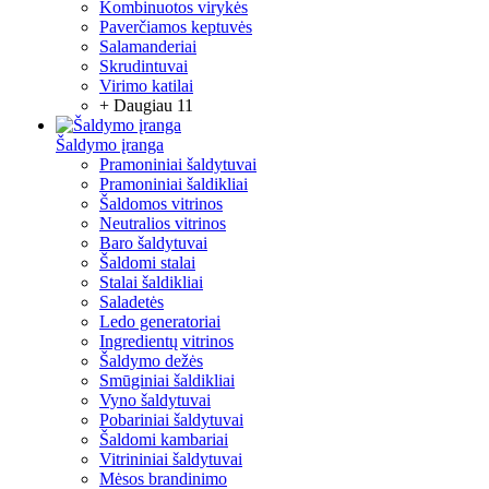
Kombinuotos virykės
Paverčiamos keptuvės
Salamanderiai
Skrudintuvai
Virimo katilai
+ Daugiau 11
Šaldymo įranga
Pramoniniai šaldytuvai
Pramoniniai šaldikliai
Šaldomos vitrinos
Neutralios vitrinos
Baro šaldytuvai
Šaldomi stalai
Stalai šaldikliai
Saladetės
Ledo generatoriai
Ingredientų vitrinos
Šaldymo dežės
Smūginiai šaldikliai
Vyno šaldytuvai
Pobariniai šaldytuvai
Šaldomi kambariai
Vitrininiai šaldytuvai
Mėsos brandinimo