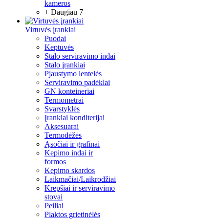
kameros
+ Daugiau 7
Virtuvės įrankiai
Puodai
Keptuvės
Stalo serviravimo indai
Stalo įrankiai
Pjaustymo lentelės
Serviravimo padėklai
GN konteineriai
Termometrai
Svarstyklės
Įrankiai konditerijai
Aksesuarai
Termodėžės
Ąsočiai ir grafinai
Kepimo indai ir
formos
Kepimo skardos
Laikmačiai/Laikrodžiai
Krepšiai ir serviravimo
stovai
Peiliai
Plaktos grietinėlės