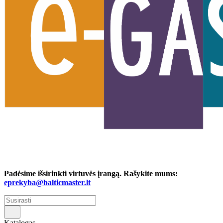
Padėsime išsirinkti virtuvės įrangą. Rašykite mums:
eprekyba@balticmaster.lt
Katalogas