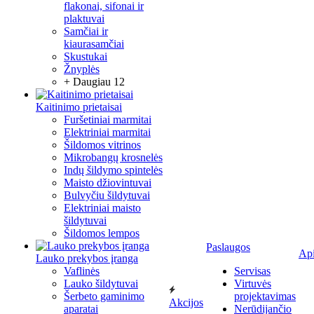
flakonai, sifonai ir
plaktuvai
Samčiai ir
kiaurasamčiai
Skustukai
Žnyplės
+ Daugiau 12
Kaitinimo prietaisai
Furšetiniai marmitai
Elektriniai marmitai
Šildomos vitrinos
Mikrobangų krosnelės
Indų šildymo spintelės
Maisto džiovintuvai
Bulvyčiu šildytuvai
Elektriniai maisto
šildytuvai
Šildomos lempos
Paslaugos
Ap
Lauko prekybos įranga
Vaflinės
Servisas
Lauko šildytuvai
Virtuvės
Šerbeto gaminimo
projektavimas
Akcijos
aparatai
Nerūdijančio