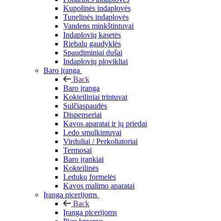
Kupolinės indaplovės
Tunelinės indaplovės
Vandens minkštintuvai
Indaplovių kasetės
Riebalų gaudyklės
Spaudiminiai dušai
Indaplovių plovikliai
Baro įranga
Back
Baro įranga
Kokteiliniai trintuvai
Sulčiaspaudės
Dispenseriai
Kavos aparatai ir jų priedai
Ledo smulkintuvai
Virduliai / Perkoliatoriai
Termosai
Baro įrankiai
Kokteilinės
Ledukų formelės
Kavos malimo aparatai
Įranga picerijoms
Back
Įranga picerijoms