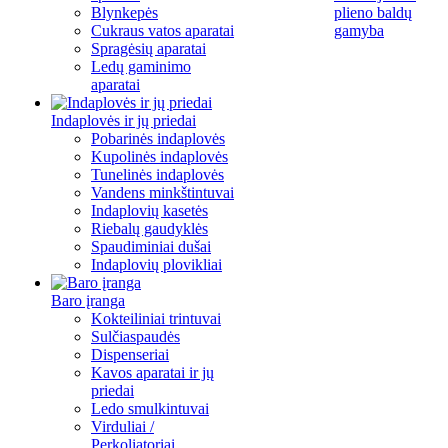
Blynkepės
plieno baldų
Cukraus vatos aparatai
gamyba
Spragėsių aparatai
Ledų gaminimo
aparatai
Indaplovės ir jų priedai
Pobarinės indaplovės
Kupolinės indaplovės
Tunelinės indaplovės
Vandens minkštintuvai
Indaplovių kasetės
Riebalų gaudyklės
Spaudiminiai dušai
Indaplovių plovikliai
Baro įranga
Kokteiliniai trintuvai
Sulčiaspaudės
Dispenseriai
Kavos aparatai ir jų
priedai
Ledo smulkintuvai
Virduliai /
Perkoliatoriai