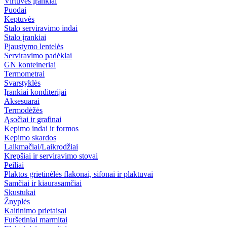
Virtuvės įrankiai
Puodai
Keptuvės
Stalo serviravimo indai
Stalo įrankiai
Pjaustymo lentelės
Serviravimo padėklai
GN konteineriai
Termometrai
Svarstyklės
Įrankiai konditerijai
Aksesuarai
Termodėžės
Ąsočiai ir grafinai
Kepimo indai ir formos
Kepimo skardos
Laikmačiai/Laikrodžiai
Krepšiai ir serviravimo stovai
Peiliai
Plaktos grietinėlės flakonai, sifonai ir plaktuvai
Samčiai ir kiaurasamčiai
Skustukai
Žnyplės
Kaitinimo prietaisai
Furšetiniai marmitai