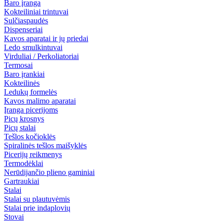
Baro įranga
Kokteiliniai trintuvai
Sulčiaspaudės
Dispenseriai
Kavos aparatai ir jų priedai
Ledo smulkintuvai
Virduliai / Perkoliatoriai
Termosai
Baro įrankiai
Kokteilinės
Ledukų formelės
Kavos malimo aparatai
Įranga picerijoms
Picų krosnys
Picų stalai
Tešlos kočioklės
Spiralinės tešlos maišyklės
Picerijų reikmenys
Termodėklai
Nerūdijančio plieno gaminiai
Gartraukiai
Stalai
Stalai su plautuvėmis
Stalai prie indaplovių
Stovai