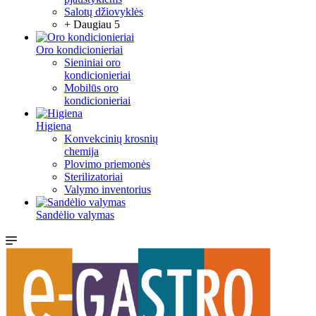
Salotų džiovyklės
+ Daugiau 5
Oro kondicionieriai
Sieniniai oro
kondicionieriai
Mobilūs oro
kondicionieriai
Higiena
Konvekcinių krosnių
chemija
Plovimo priemonės
Sterilizatoriai
Valymo inventorius
Sandėlio valymas