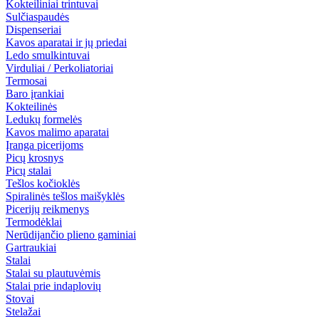
Kokteiliniai trintuvai
Sulčiaspaudės
Dispenseriai
Kavos aparatai ir jų priedai
Ledo smulkintuvai
Virduliai / Perkoliatoriai
Termosai
Baro įrankiai
Kokteilinės
Ledukų formelės
Kavos malimo aparatai
Įranga picerijoms
Picų krosnys
Picų stalai
Tešlos kočioklės
Spiralinės tešlos maišyklės
Picerijų reikmenys
Termodėklai
Nerūdijančio plieno gaminiai
Gartraukiai
Stalai
Stalai su plautuvėmis
Stalai prie indaplovių
Stovai
Stelažai