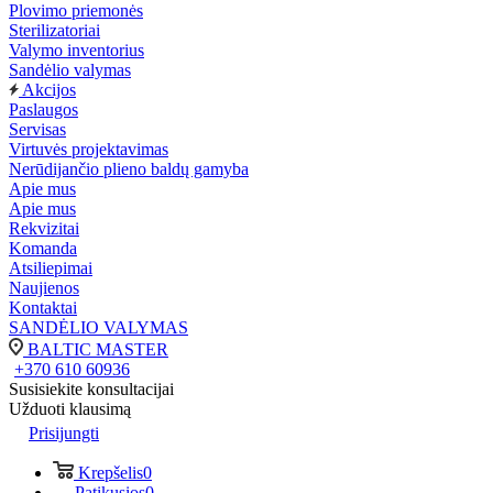
Plovimo priemonės
Sterilizatoriai
Valymo inventorius
Sandėlio valymas
Akcijos
Paslaugos
Servisas
Virtuvės projektavimas
Nerūdijančio plieno baldų gamyba
Apie mus
Apie mus
Rekvizitai
Komanda
Atsiliepimai
Naujienos
Kontaktai
SANDĖLIO VALYMAS
BALTIC MASTER
+370 610 60936
Susisiekite konsultacijai
Užduoti klausimą
Prisijungti
Krepšelis
0
Patikusios
0