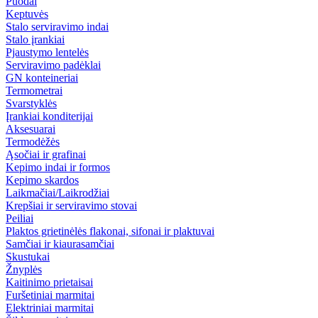
Puodai
Keptuvės
Stalo serviravimo indai
Stalo įrankiai
Pjaustymo lentelės
Serviravimo padėklai
GN konteineriai
Termometrai
Svarstyklės
Įrankiai konditerijai
Aksesuarai
Termodėžės
Ąsočiai ir grafinai
Kepimo indai ir formos
Kepimo skardos
Laikmačiai/Laikrodžiai
Krepšiai ir serviravimo stovai
Peiliai
Plaktos grietinėlės flakonai, sifonai ir plaktuvai
Samčiai ir kiaurasamčiai
Skustukai
Žnyplės
Kaitinimo prietaisai
Furšetiniai marmitai
Elektriniai marmitai