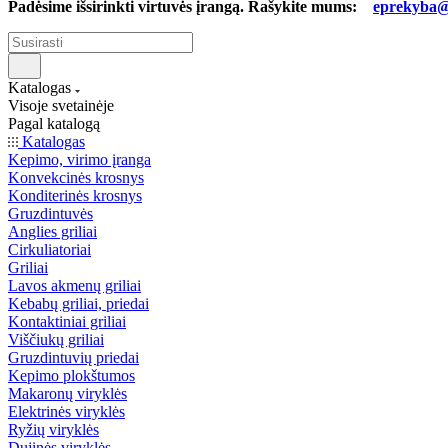
Padėsime išsirinkti virtuvės įrangą. Rašykite mums:
eprekyba@b
Katalogas
Visoje svetainėje
Pagal katalogą
Katalogas
Kepimo, virimo įranga
Konvekcinės krosnys
Konditerinės krosnys
Gruzdintuvės
Anglies griliai
Cirkuliatoriai
Griliai
Lavos akmenų griliai
Kebabų griliai, priedai
Kontaktiniai griliai
Viščiukų griliai
Gruzdintuvių priedai
Kepimo plokštumos
Makaronų viryklės
Elektrinės viryklės
Ryžių viryklės
Dujinės viryklės