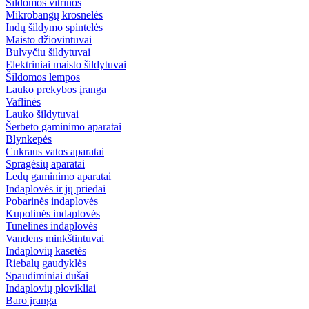
Šildomos vitrinos
Mikrobangų krosnelės
Indų šildymo spintelės
Maisto džiovintuvai
Bulvyčiu šildytuvai
Elektriniai maisto šildytuvai
Šildomos lempos
Lauko prekybos įranga
Vaflinės
Lauko šildytuvai
Šerbeto gaminimo aparatai
Blynkepės
Cukraus vatos aparatai
Spragėsių aparatai
Ledų gaminimo aparatai
Indaplovės ir jų priedai
Pobarinės indaplovės
Kupolinės indaplovės
Tunelinės indaplovės
Vandens minkštintuvai
Indaplovių kasetės
Riebalų gaudyklės
Spaudiminiai dušai
Indaplovių plovikliai
Baro įranga