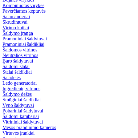
Kombinuotos virykės
Paverčiamos keptuvės
Salamanderiai
Skrudintuvai
Virimo katilai
Šaldymo įranga
Pramoniniai šaldytuvai
Pramoniniai šaldikliai
Šaldomos vitrinos
Neutralios vitrinos
Baro šaldytuvai
Šaldomi stalai
Stalai šaldikliai
Saladetės
Ledo generatoriai
Ingredientų vitrinos
Šaldymo dežės
Smūginiai šaldikliai
Vyno šaldytuvai
Pobariniai šaldytuvai
Šaldomi kambariai
Vitrininiai šaldytuvai
Mėsos brandinimo kameros
Virtuvės įrankiai