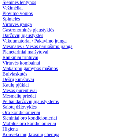
Sieninės lentynos
Vežimėliai
Plovimo vonios
Spintelės
Virtuvės įranga
Gastronominės pjaustyklės
Daržovių pjaustyklės
Vakuumatoriai / Pakavimo įranga
Mėsmalės / Mėsos paruošimo įranga
Planetariniai maišytuvai
Rankiniai trintuvai
Virtuvės kombainai
Makaronų gamybos mašinos
Bulviaskutės
Dešrų kimštuvai
Kaulų pjūklai
Mėsos purentuvai
Mėsmalių priedai
Peiliai daržovių pjaustyklėms
Salotų džiovyklės
Oro kondicionieriai
Sieniniai oro kondicionieriai
Mobilūs oro kondicionieriai
Higiena
Konvekcinių krosnių chemija