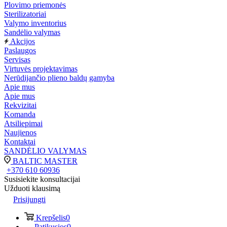
Plovimo priemonės
Sterilizatoriai
Valymo inventorius
Sandėlio valymas
Akcijos
Paslaugos
Servisas
Virtuvės projektavimas
Nerūdijančio plieno baldų gamyba
Apie mus
Apie mus
Rekvizitai
Komanda
Atsiliepimai
Naujienos
Kontaktai
SANDĖLIO VALYMAS
BALTIC MASTER
+370 610 60936
Susisiekite konsultacijai
Užduoti klausimą
Prisijungti
Krepšelis
0
Patikusios
0