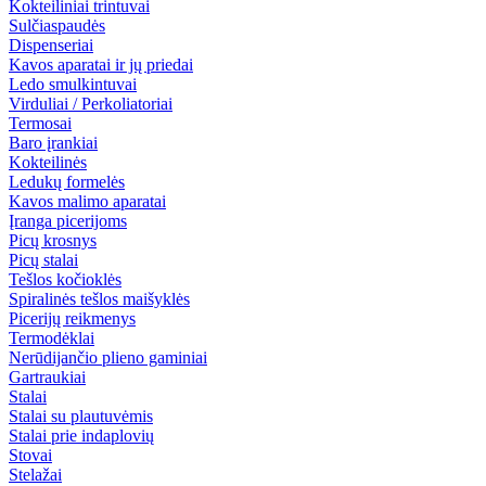
Kokteiliniai trintuvai
Sulčiaspaudės
Dispenseriai
Kavos aparatai ir jų priedai
Ledo smulkintuvai
Virduliai / Perkoliatoriai
Termosai
Baro įrankiai
Kokteilinės
Ledukų formelės
Kavos malimo aparatai
Įranga picerijoms
Picų krosnys
Picų stalai
Tešlos kočioklės
Spiralinės tešlos maišyklės
Picerijų reikmenys
Termodėklai
Nerūdijančio plieno gaminiai
Gartraukiai
Stalai
Stalai su plautuvėmis
Stalai prie indaplovių
Stovai
Stelažai