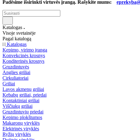
Padėsime išsirinkti virtuvės įrangą. Rašykite mums:
eprekyba@b
Katalogas
Visoje svetainėje
Pagal katalogą
Katalogas
Kepimo, virimo įranga
Konvekcinės krosnys
Konditerinės krosnys
Gruzdintuvės
Anglies griliai
Cirkuliatoriai
Griliai
Lavos akmenų griliai
Kebabų griliai, priedai
Kontaktiniai griliai
Viščiukų griliai
Gruzdintuvių priedai
Kepimo plokštumos
Makaronų viryklės
Elektrinės viryklės
Ryžių viryklės
Dujinės viryklės