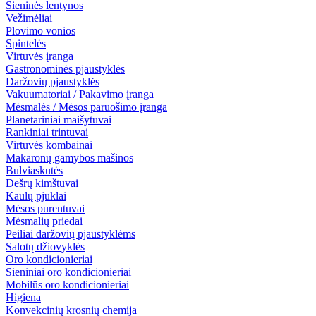
Sieninės lentynos
Vežimėliai
Plovimo vonios
Spintelės
Virtuvės įranga
Gastronominės pjaustyklės
Daržovių pjaustyklės
Vakuumatoriai / Pakavimo įranga
Mėsmalės / Mėsos paruošimo įranga
Planetariniai maišytuvai
Rankiniai trintuvai
Virtuvės kombainai
Makaronų gamybos mašinos
Bulviaskutės
Dešrų kimštuvai
Kaulų pjūklai
Mėsos purentuvai
Mėsmalių priedai
Peiliai daržovių pjaustyklėms
Salotų džiovyklės
Oro kondicionieriai
Sieniniai oro kondicionieriai
Mobilūs oro kondicionieriai
Higiena
Konvekcinių krosnių chemija