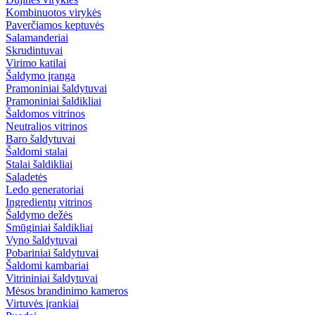
Kombinuotos virykės
Paverčiamos keptuvės
Salamanderiai
Skrudintuvai
Virimo katilai
Šaldymo įranga
Pramoniniai šaldytuvai
Pramoniniai šaldikliai
Šaldomos vitrinos
Neutralios vitrinos
Baro šaldytuvai
Šaldomi stalai
Stalai šaldikliai
Saladetės
Ledo generatoriai
Ingredientų vitrinos
Šaldymo dežės
Smūginiai šaldikliai
Vyno šaldytuvai
Pobariniai šaldytuvai
Šaldomi kambariai
Vitrininiai šaldytuvai
Mėsos brandinimo kameros
Virtuvės įrankiai