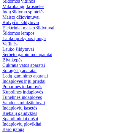
Šildomos vitrinos
Mikrobangų krosnelės
Indų šildymo spintelės
Maisto džiovintuvai
Bulvyčiu šildytuvai
Elektriniai maisto šildytuvai
Šildomos lempos
Lauko prekybos įranga
Vaflinės
Lauko šildytuvai
Šerbeto gaminimo aparatai
Blynkepės
Cukraus vatos aparatai
Spragėsių aparatai
Ledų gaminimo aparatai
Indaplovės ir jų priedai
Pobarinės indaplovės
Kupolinės indaplovės
Tunelinės indaplovės
Vandens minkštintuvai
Indaplovių kasetės
Riebalų gaudyklės
Spaudiminiai dušai
Indaplovių plovikliai
Baro įranga