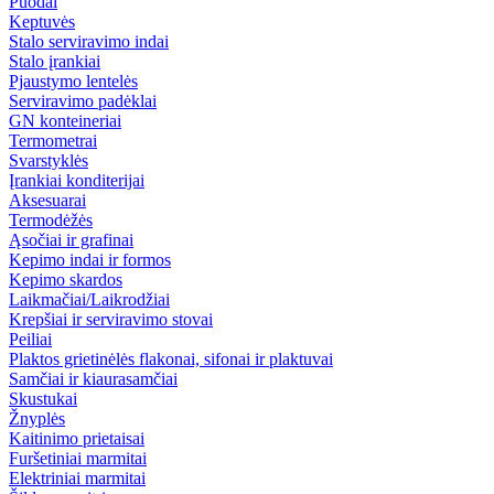
Puodai
Keptuvės
Stalo serviravimo indai
Stalo įrankiai
Pjaustymo lentelės
Serviravimo padėklai
GN konteineriai
Termometrai
Svarstyklės
Įrankiai konditerijai
Aksesuarai
Termodėžės
Ąsočiai ir grafinai
Kepimo indai ir formos
Kepimo skardos
Laikmačiai/Laikrodžiai
Krepšiai ir serviravimo stovai
Peiliai
Plaktos grietinėlės flakonai, sifonai ir plaktuvai
Samčiai ir kiaurasamčiai
Skustukai
Žnyplės
Kaitinimo prietaisai
Furšetiniai marmitai
Elektriniai marmitai