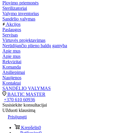
Plovimo priemonės
Sterilizatoriai
Valymo inventorius
Sandėlio valymas
Akcijos
Paslaugos
Servisas
Virtuvės projektavimas
Nerūdijančio plieno baldų gamyba
Apie mus
Apie mus
Rekvizitai
Komanda
Atsiliepimai
Naujienos
Kontaktai
SANDĖLIO VALYMAS
BALTIC MASTER
+370 610 60936
Susisiekite konsultacijai
Užduoti klausimą
Prisijungti
Krepšelis
0
Patikusios
0