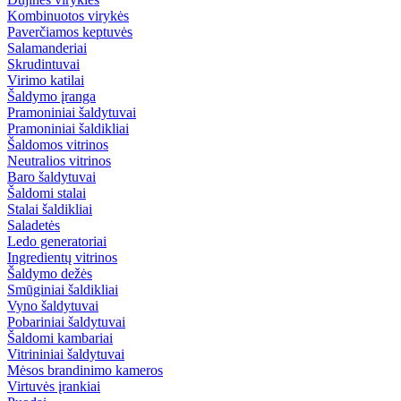
Kombinuotos virykės
Paverčiamos keptuvės
Salamanderiai
Skrudintuvai
Virimo katilai
Šaldymo įranga
Pramoniniai šaldytuvai
Pramoniniai šaldikliai
Šaldomos vitrinos
Neutralios vitrinos
Baro šaldytuvai
Šaldomi stalai
Stalai šaldikliai
Saladetės
Ledo generatoriai
Ingredientų vitrinos
Šaldymo dežės
Smūginiai šaldikliai
Vyno šaldytuvai
Pobariniai šaldytuvai
Šaldomi kambariai
Vitrininiai šaldytuvai
Mėsos brandinimo kameros
Virtuvės įrankiai