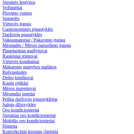
Sieninės lentynos
Vežimėliai
Plovimo vonios
Spintelės
Virtuvės įranga
Gastronominės pjaustyklės
Daržovių pjaustyklės
Vakuumatoriai / Pakavimo įranga
Mėsmalės / Mėsos paruošimo įranga
Planetariniai maišytuvai
Rankiniai trintuvai
Virtuvės kombainai
Makaronų gamybos mašinos
Bulviaskutės
Dešrų kimštuvai
Kaulų pjūklai
Mėsos purentuvai
Mėsmalių priedai
Peiliai daržovių pjaustyklėms
Salotų džiovyklės
Oro kondicionieriai
Sieniniai oro kondicionieriai
Mobilūs oro kondicionieriai
Higiena
Konvekcinių krosnių chemija