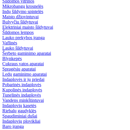
Šildomos vitrinos
Mikrobangų krosnelės
Indų šildymo spintelės
Maisto džiovintuvai
Bulvyčiu šildytuvai
Elektriniai maisto šildytuvai
Šildomos lempos
Lauko prekybos įranga
Vaflinės
Lauko šildytuvai
Šerbeto gaminimo aparatai
Blynkepės
Cukraus vatos aparatai
Spragėsių aparatai
Ledų gaminimo aparatai
Indaplovės ir jų priedai
Pobarinės indaplovės
Kupolinės indaplovės
Tunelinės indaplovės
Vandens minkštintuvai
Indaplovių kasetės
Riebalų gaudyklės
Spaudiminiai dušai
Indaplovių plovikliai
Baro įranga