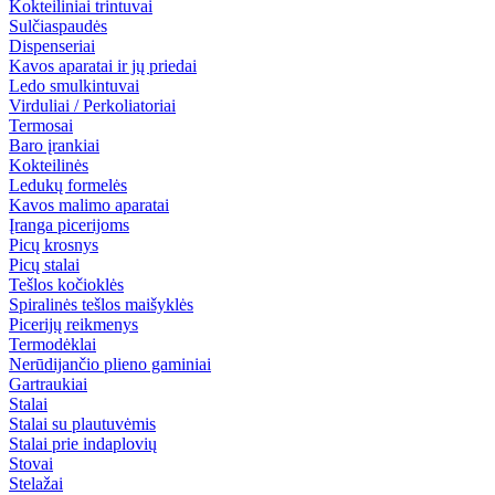
Kokteiliniai trintuvai
Sulčiaspaudės
Dispenseriai
Kavos aparatai ir jų priedai
Ledo smulkintuvai
Virduliai / Perkoliatoriai
Termosai
Baro įrankiai
Kokteilinės
Ledukų formelės
Kavos malimo aparatai
Įranga picerijoms
Picų krosnys
Picų stalai
Tešlos kočioklės
Spiralinės tešlos maišyklės
Picerijų reikmenys
Termodėklai
Nerūdijančio plieno gaminiai
Gartraukiai
Stalai
Stalai su plautuvėmis
Stalai prie indaplovių
Stovai
Stelažai