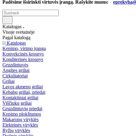
Padėsime išsirinkti virtuvės įrangą. Rašykite mums:
eprekyba@b
Katalogas
Visoje svetainėje
Pagal katalogą
Katalogas
Kepimo, virimo įranga
Konvekcinės krosnys
Konditerinės krosnys
Gruzdintuvės
Anglies griliai
Cirkuliatoriai
Griliai
Lavos akmenų griliai
Kebabų griliai, priedai
Kontaktiniai griliai
Viščiukų griliai
Gruzdintuvių priedai
Kepimo plokštumos
Makaronų viryklės
Elektrinės viryklės
Ryžių viryklės
Dujinės viryklės