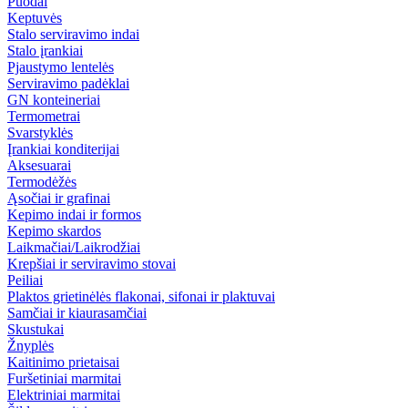
Puodai
Keptuvės
Stalo serviravimo indai
Stalo įrankiai
Pjaustymo lentelės
Serviravimo padėklai
GN konteineriai
Termometrai
Svarstyklės
Įrankiai konditerijai
Aksesuarai
Termodėžės
Ąsočiai ir grafinai
Kepimo indai ir formos
Kepimo skardos
Laikmačiai/Laikrodžiai
Krepšiai ir serviravimo stovai
Peiliai
Plaktos grietinėlės flakonai, sifonai ir plaktuvai
Samčiai ir kiaurasamčiai
Skustukai
Žnyplės
Kaitinimo prietaisai
Furšetiniai marmitai
Elektriniai marmitai