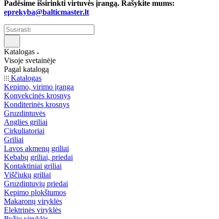
Padėsime išsirinkti virtuvės įrangą. Rašykite mums:
eprekyba@balticmaster.lt
Katalogas
Visoje svetainėje
Pagal katalogą
Katalogas
Kepimo, virimo įranga
Konvekcinės krosnys
Konditerinės krosnys
Gruzdintuvės
Anglies griliai
Cirkuliatoriai
Griliai
Lavos akmenų griliai
Kebabų griliai, priedai
Kontaktiniai griliai
Viščiukų griliai
Gruzdintuvių priedai
Kepimo plokštumos
Makaronų viryklės
Elektrinės viryklės
Ryžių viryklės