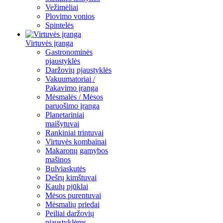
Vežimėliai
Plovimo vonios
Spintelės
Virtuvės įranga
Gastronominės
pjaustyklės
Daržovių pjaustyklės
Vakuumatoriai /
Pakavimo įranga
Mėsmalės / Mėsos
paruošimo įranga
Planetariniai
maišytuvai
Rankiniai trintuvai
Virtuvės kombainai
Makaronų gamybos
mašinos
Bulviaskutės
Dešrų kimštuvai
Kaulų pjūklai
Mėsos purentuvai
Mėsmalių priedai
Peiliai daržovių
pjaustyklėms