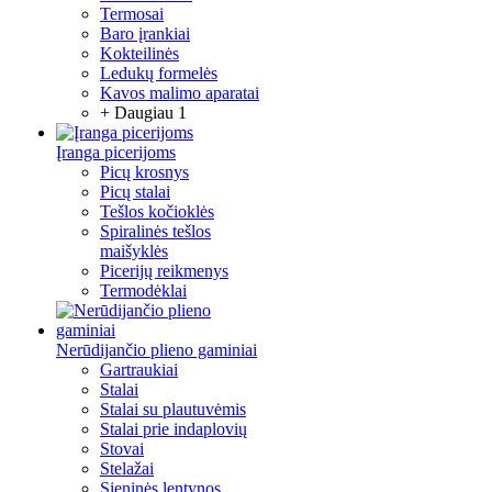
Termosai
Baro įrankiai
Kokteilinės
Ledukų formelės
Kavos malimo aparatai
+ Daugiau 1
Įranga picerijoms
Picų krosnys
Picų stalai
Tešlos kočioklės
Spiralinės tešlos
maišyklės
Picerijų reikmenys
Termodėklai
Nerūdijančio plieno gaminiai
Gartraukiai
Stalai
Stalai su plautuvėmis
Stalai prie indaplovių
Stovai
Stelažai
Sieninės lentynos