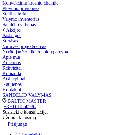
Konvekcinių krosnių chemija
Plovimo priemonės
Sterilizatoriai
Valymo inventorius
Sandėlio valymas
Akcijos
Paslaugos
Servisas
Virtuvės projektavimas
Nerūdijančio plieno baldų gamyba
Apie mus
Apie mus
Rekvizitai
Komanda
Atsiliepimai
Naujienos
Kontaktai
SANDĖLIO VALYMAS
BALTIC MASTER
+370 610 60936
Susisiekite konsultacijai
Užduoti klausimą
Prisijungti
Krepšelis
0