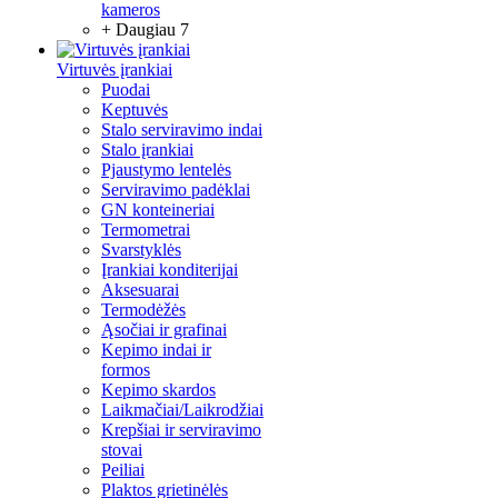
kameros
+ Daugiau 7
Virtuvės įrankiai
Puodai
Keptuvės
Stalo serviravimo indai
Stalo įrankiai
Pjaustymo lentelės
Serviravimo padėklai
GN konteineriai
Termometrai
Svarstyklės
Įrankiai konditerijai
Aksesuarai
Termodėžės
Ąsočiai ir grafinai
Kepimo indai ir
formos
Kepimo skardos
Laikmačiai/Laikrodžiai
Krepšiai ir serviravimo
stovai
Peiliai
Plaktos grietinėlės