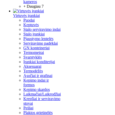
kameros
+ Daugiau 7
Virtuvės įrankiai
Puodai
Keptuvės
Stalo serviravimo indai
Stalo įrankiai
Pjaustymo lentelės
Serviravimo padėklai
GN konteineriai
Termometrai
Svarstyklės
Įrankiai konditerijai
Aksesuarai
Termodėžės
Ąsočiai ir grafinai
Kepimo indai ir
formos
Kepimo skardos
Laikmačiai/Laikrodžiai
Krepšiai ir serviravimo
stovai
Peiliai
Plaktos grietinėlės