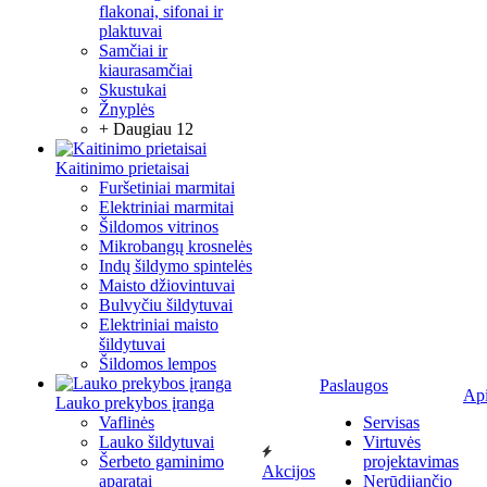
flakonai, sifonai ir
plaktuvai
Samčiai ir
kiaurasamčiai
Skustukai
Žnyplės
+ Daugiau 12
Kaitinimo prietaisai
Furšetiniai marmitai
Elektriniai marmitai
Šildomos vitrinos
Mikrobangų krosnelės
Indų šildymo spintelės
Maisto džiovintuvai
Bulvyčiu šildytuvai
Elektriniai maisto
šildytuvai
Šildomos lempos
Paslaugos
Ap
Lauko prekybos įranga
Vaflinės
Servisas
Lauko šildytuvai
Virtuvės
Šerbeto gaminimo
projektavimas
Akcijos
aparatai
Nerūdijančio