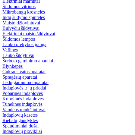
Elektriniai marmitai
Šildomos vitrinos
Mikrobangų krosnelės
Indų šildymo spintelės
Maisto džiovintuvai
Bulvyčiu šildytuvai
Elektriniai maisto šildytuvai
Šildomos lempos
Lauko prekybos įranga
Vaflinės
Lauko šildytuvai
Šerbeto gaminimo aparatai
Blynkepės
Cukraus vatos aparatai
Spragėsių aparatai
Ledų gaminimo aparatai
Indaplovės ir jų priedai
Pobarinės indaplovės
Kupolinės indaplovės
Tunelinės indaplovės
Vandens minkštintuvai
Indaplovių kasetės
Riebalų gaudyklės
Spaudiminiai dušai
Indaplovių plovikliai