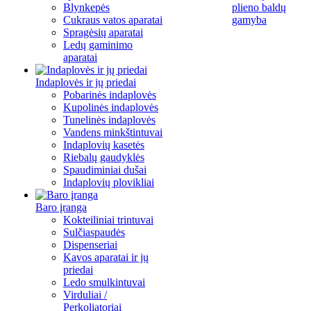
Blynkepės
plieno baldų
Cukraus vatos aparatai
gamyba
Spragėsių aparatai
Ledų gaminimo
aparatai
Indaplovės ir jų priedai
Pobarinės indaplovės
Kupolinės indaplovės
Tunelinės indaplovės
Vandens minkštintuvai
Indaplovių kasetės
Riebalų gaudyklės
Spaudiminiai dušai
Indaplovių plovikliai
Baro įranga
Kokteiliniai trintuvai
Sulčiaspaudės
Dispenseriai
Kavos aparatai ir jų
priedai
Ledo smulkintuvai
Virduliai /
Perkoliatoriai