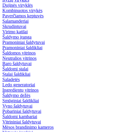
Dujinės viryklės
Kombinuotos virykės
Paverčiamos keptuvės
Salamanderiai
Skrudintuvai
Virimo katilai
Šaldymo įranga
Pramoniniai šaldytuvai
Pramoniniai šaldikliai
Šaldomos vitrinos
Neutralios vitrinos
Baro šaldytuvai
Šaldomi stalai
Stalai šaldikliai
Saladetės
Ledo generatoriai
Ingredientų vitrinos
Šaldymo dežės
Smūginiai šaldikliai
Vyno šaldytuvai
Pobariniai šaldytuvai
Šaldomi kambariai
Vitrininiai šaldytuvai
Mėsos brandinimo kameros