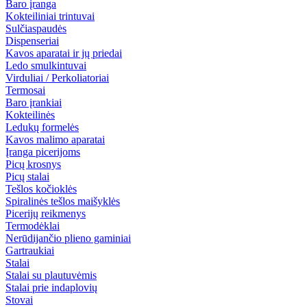
Baro įranga
Kokteiliniai trintuvai
Sulčiaspaudės
Dispenseriai
Kavos aparatai ir jų priedai
Ledo smulkintuvai
Virduliai / Perkoliatoriai
Termosai
Baro įrankiai
Kokteilinės
Ledukų formelės
Kavos malimo aparatai
Įranga picerijoms
Picų krosnys
Picų stalai
Tešlos kočioklės
Spiralinės tešlos maišyklės
Picerijų reikmenys
Termodėklai
Nerūdijančio plieno gaminiai
Gartraukiai
Stalai
Stalai su plautuvėmis
Stalai prie indaplovių
Stovai