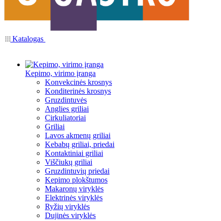
Katalogas
Kepimo, virimo įranga
Konvekcinės krosnys
Konditerinės krosnys
Gruzdintuvės
Anglies griliai
Cirkuliatoriai
Griliai
Lavos akmenų griliai
Kebabų griliai, priedai
Kontaktiniai griliai
Viščiukų griliai
Gruzdintuvių priedai
Kepimo plokštumos
Makaronų viryklės
Elektrinės viryklės
Ryžių viryklės
Dujinės viryklės