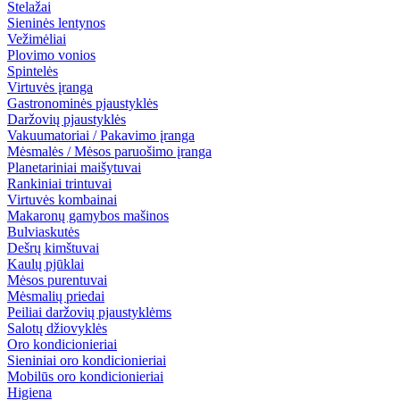
Stelažai
Sieninės lentynos
Vežimėliai
Plovimo vonios
Spintelės
Virtuvės įranga
Gastronominės pjaustyklės
Daržovių pjaustyklės
Vakuumatoriai / Pakavimo įranga
Mėsmalės / Mėsos paruošimo įranga
Planetariniai maišytuvai
Rankiniai trintuvai
Virtuvės kombainai
Makaronų gamybos mašinos
Bulviaskutės
Dešrų kimštuvai
Kaulų pjūklai
Mėsos purentuvai
Mėsmalių priedai
Peiliai daržovių pjaustyklėms
Salotų džiovyklės
Oro kondicionieriai
Sieniniai oro kondicionieriai
Mobilūs oro kondicionieriai
Higiena