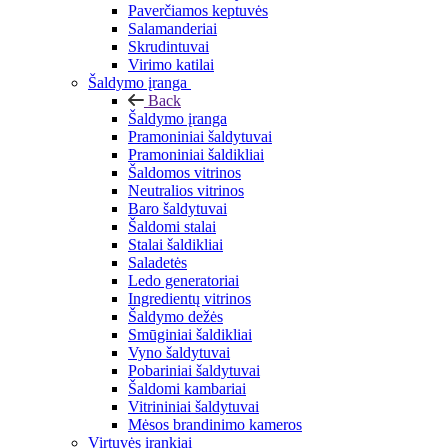
Paverčiamos keptuvės
Salamanderiai
Skrudintuvai
Virimo katilai
Šaldymo įranga
Back
Šaldymo įranga
Pramoniniai šaldytuvai
Pramoniniai šaldikliai
Šaldomos vitrinos
Neutralios vitrinos
Baro šaldytuvai
Šaldomi stalai
Stalai šaldikliai
Saladetės
Ledo generatoriai
Ingredientų vitrinos
Šaldymo dežės
Smūginiai šaldikliai
Vyno šaldytuvai
Pobariniai šaldytuvai
Šaldomi kambariai
Vitrininiai šaldytuvai
Mėsos brandinimo kameros
Virtuvės įrankiai