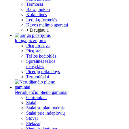
Termosai
Baro įrankiai
Kokteilinės
Ledukų formelės
Kavos malimo aparatai
+ Daugiau 1
Įranga picerijoms
Picų krosnys
Picų stalai
Tešlos kočioklės
Spiralinės tešlos
maišyklės
Picerijų reikmenys
Termodėklai
Nerūdijančio plieno gaminiai
Gartraukiai
Stalai
Stalai su plautuvėmis
Stalai prie indaplovių
Stovai
Stelažai
Sieninės lentynos