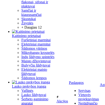
flakonai, sifonai ir
plaktuvai
Samčiai ir
kiaurasamčiai
Skustukai
Žnyplės
+ Daugiau 12
Kaitinimo prietaisai
Furšetiniai marmitai
Elektriniai marmitai
Šildomos vitrinos
Mikrobangų krosnelės
Indų šildymo spintelės
Maisto džiovintuvai
Bulvyčiu šildytuvai
Elektriniai maisto
šildytuvai
Šildomos lempos
Paslaugos
Ap
Lauko prekybos įranga
Vaflinės
Servisas
Lauko šildytuvai
Virtuvės
Šerbeto gaminimo
projektavimas
Akcijos
aparatai
Nerūdijančio