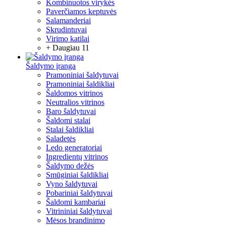
Kombinuotos virykės
Paverčiamos keptuvės
Salamanderiai
Skrudintuvai
Virimo katilai
+ Daugiau 11
Šaldymo įranga
Pramoniniai šaldytuvai
Pramoniniai šaldikliai
Šaldomos vitrinos
Neutralios vitrinos
Baro šaldytuvai
Šaldomi stalai
Stalai šaldikliai
Saladetės
Ledo generatoriai
Ingredientų vitrinos
Šaldymo dežės
Smūginiai šaldikliai
Vyno šaldytuvai
Pobariniai šaldytuvai
Šaldomi kambariai
Vitrininiai šaldytuvai
Mėsos brandinimo