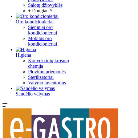
Salotų džiovyklės
+ Daugiau 5
Oro kondicionieriai
Sieniniai oro
kondicionieriai
Mobilūs oro
kondicionieriai
Higiena
Konvekcinių krosnių
chemija
Plovimo priemonės
Sterilizatoriai
Valymo inventorius
Sandėlio valymas