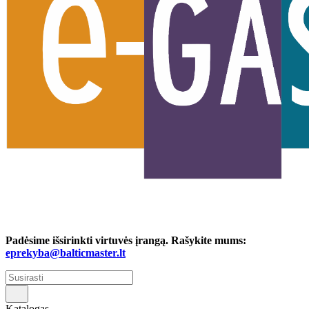
Padėsime išsirinkti virtuvės įrangą. Rašykite mums:
eprekyba@balticmaster.lt
Katalogas