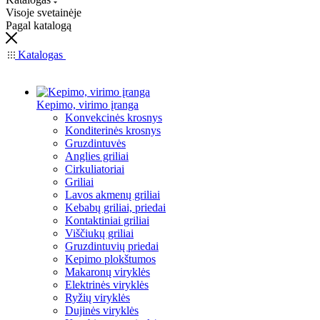
Visoje svetainėje
Pagal katalogą
Katalogas
Kepimo, virimo įranga
Konvekcinės krosnys
Konditerinės krosnys
Gruzdintuvės
Anglies griliai
Cirkuliatoriai
Griliai
Lavos akmenų griliai
Kebabų griliai, priedai
Kontaktiniai griliai
Viščiukų griliai
Gruzdintuvių priedai
Kepimo plokštumos
Makaronų viryklės
Elektrinės viryklės
Ryžių viryklės
Dujinės viryklės