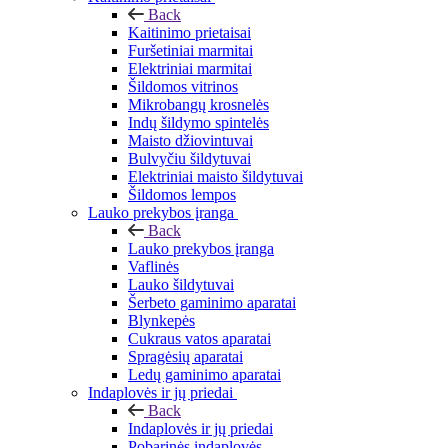
Back
Kaitinimo prietaisai
Furšetiniai marmitai
Elektriniai marmitai
Šildomos vitrinos
Mikrobangų krosnelės
Indų šildymo spintelės
Maisto džiovintuvai
Bulvyčiu šildytuvai
Elektriniai maisto šildytuvai
Šildomos lempos
Lauko prekybos įranga
Back
Lauko prekybos įranga
Vaflinės
Lauko šildytuvai
Šerbeto gaminimo aparatai
Blynkepės
Cukraus vatos aparatai
Spragėsių aparatai
Ledų gaminimo aparatai
Indaplovės ir jų priedai
Back
Indaplovės ir jų priedai
Pobarinės indaplovės