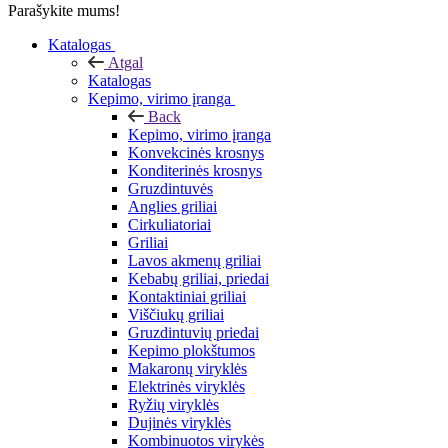
Parašykite mums!
Katalogas
Atgal
Katalogas
Kepimo, virimo įranga
Back
Kepimo, virimo įranga
Konvekcinės krosnys
Konditerinės krosnys
Gruzdintuvės
Anglies griliai
Cirkuliatoriai
Griliai
Lavos akmenų griliai
Kebabų griliai, priedai
Kontaktiniai griliai
Viščiukų griliai
Gruzdintuvių priedai
Kepimo plokštumos
Makaronų viryklės
Elektrinės viryklės
Ryžių viryklės
Dujinės viryklės
Kombinuotos virykės