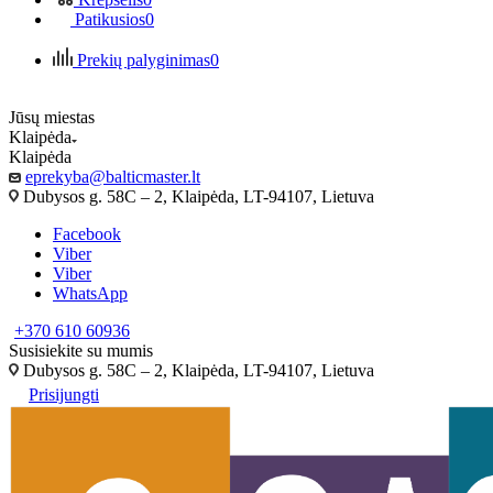
Patikusios
0
Prekių palyginimas
0
Jūsų miestas
Klaipėda
Klaipėda
eprekyba@balticmaster.lt
Dubysos g. 58C – 2, Klaipėda, LT-94107, Lietuva
Facebook
Viber
Viber
WhatsApp
+370 610 60936
Susisiekite su mumis
Dubysos g. 58C – 2, Klaipėda, LT-94107, Lietuva
Prisijungti