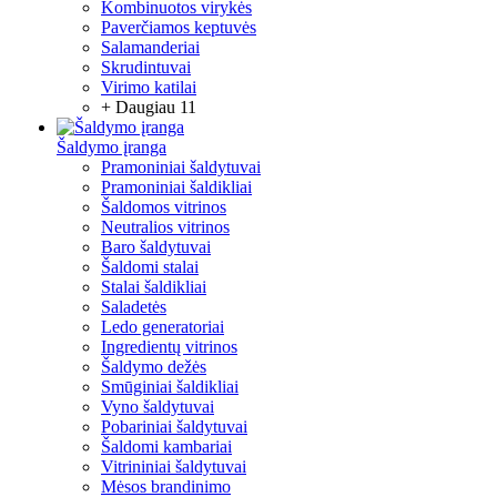
Kombinuotos virykės
Paverčiamos keptuvės
Salamanderiai
Skrudintuvai
Virimo katilai
+ Daugiau 11
Šaldymo įranga
Pramoniniai šaldytuvai
Pramoniniai šaldikliai
Šaldomos vitrinos
Neutralios vitrinos
Baro šaldytuvai
Šaldomi stalai
Stalai šaldikliai
Saladetės
Ledo generatoriai
Ingredientų vitrinos
Šaldymo dežės
Smūginiai šaldikliai
Vyno šaldytuvai
Pobariniai šaldytuvai
Šaldomi kambariai
Vitrininiai šaldytuvai
Mėsos brandinimo