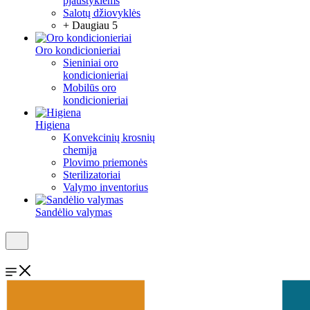
pjaustyklėms
Salotų džiovyklės
+ Daugiau 5
Oro kondicionieriai
Sieniniai oro
kondicionieriai
Mobilūs oro
kondicionieriai
Higiena
Konvekcinių krosnių
chemija
Plovimo priemonės
Sterilizatoriai
Valymo inventorius
Sandėlio valymas