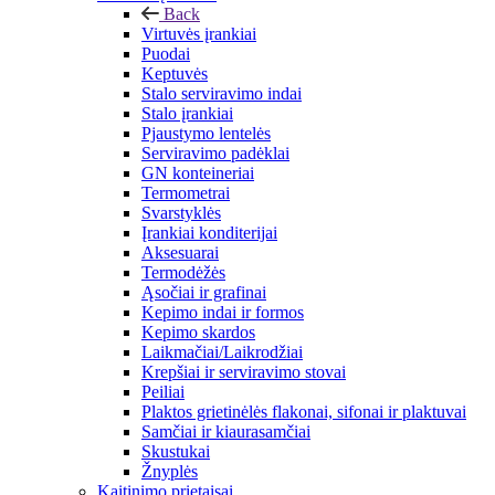
Back
Virtuvės įrankiai
Puodai
Keptuvės
Stalo serviravimo indai
Stalo įrankiai
Pjaustymo lentelės
Serviravimo padėklai
GN konteineriai
Termometrai
Svarstyklės
Įrankiai konditerijai
Aksesuarai
Termodėžės
Ąsočiai ir grafinai
Kepimo indai ir formos
Kepimo skardos
Laikmačiai/Laikrodžiai
Krepšiai ir serviravimo stovai
Peiliai
Plaktos grietinėlės flakonai, sifonai ir plaktuvai
Samčiai ir kiaurasamčiai
Skustukai
Žnyplės
Kaitinimo prietaisai