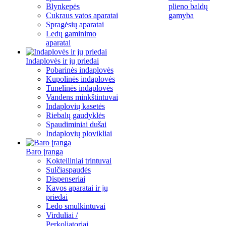
Blynkepės
plieno baldų
Cukraus vatos aparatai
gamyba
Spragėsių aparatai
Ledų gaminimo
aparatai
Indaplovės ir jų priedai
Pobarinės indaplovės
Kupolinės indaplovės
Tunelinės indaplovės
Vandens minkštintuvai
Indaplovių kasetės
Riebalų gaudyklės
Spaudiminiai dušai
Indaplovių plovikliai
Baro įranga
Kokteiliniai trintuvai
Sulčiaspaudės
Dispenseriai
Kavos aparatai ir jų
priedai
Ledo smulkintuvai
Virduliai /
Perkoliatoriai