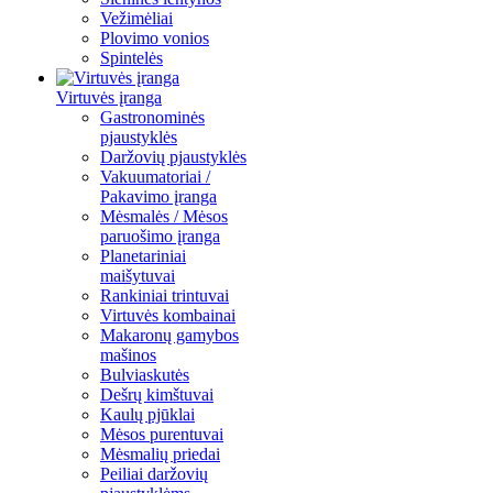
Vežimėliai
Plovimo vonios
Spintelės
Virtuvės įranga
Gastronominės
pjaustyklės
Daržovių pjaustyklės
Vakuumatoriai /
Pakavimo įranga
Mėsmalės / Mėsos
paruošimo įranga
Planetariniai
maišytuvai
Rankiniai trintuvai
Virtuvės kombainai
Makaronų gamybos
mašinos
Bulviaskutės
Dešrų kimštuvai
Kaulų pjūklai
Mėsos purentuvai
Mėsmalių priedai
Peiliai daržovių