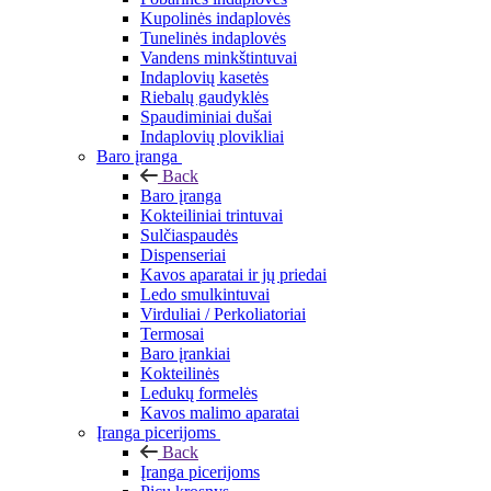
Kupolinės indaplovės
Tunelinės indaplovės
Vandens minkštintuvai
Indaplovių kasetės
Riebalų gaudyklės
Spaudiminiai dušai
Indaplovių plovikliai
Baro įranga
Back
Baro įranga
Kokteiliniai trintuvai
Sulčiaspaudės
Dispenseriai
Kavos aparatai ir jų priedai
Ledo smulkintuvai
Virduliai / Perkoliatoriai
Termosai
Baro įrankiai
Kokteilinės
Ledukų formelės
Kavos malimo aparatai
Įranga picerijoms
Back
Įranga picerijoms