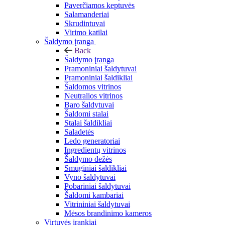
Paverčiamos keptuvės
Salamanderiai
Skrudintuvai
Virimo katilai
Šaldymo įranga
Back
Šaldymo įranga
Pramoniniai šaldytuvai
Pramoniniai šaldikliai
Šaldomos vitrinos
Neutralios vitrinos
Baro šaldytuvai
Šaldomi stalai
Stalai šaldikliai
Saladetės
Ledo generatoriai
Ingredientų vitrinos
Šaldymo dežės
Smūginiai šaldikliai
Vyno šaldytuvai
Pobariniai šaldytuvai
Šaldomi kambariai
Vitrininiai šaldytuvai
Mėsos brandinimo kameros
Virtuvės įrankiai