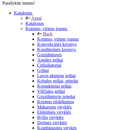
Parašykite mums!
Katalogas
Atgal
Katalogas
Kepimo, virimo įranga
Back
Kepimo, virimo įranga
Konvekcinės krosnys
Konditerinės krosnys
Gruzdintuvės
Anglies griliai
Cirkuliatoriai
Griliai
Lavos akmenų griliai
Kebabų griliai, priedai
Kontaktiniai griliai
Viščiukų griliai
Gruzdintuvių priedai
Kepimo plokštumos
Makaronų viryklės
Elektrinės viryklės
Ryžių viryklės
Dujinės viryklės
Kombinuotos virykės