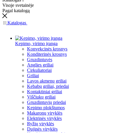
Visoje svetainėje
Pagal katalogą
Katalogas
Kepimo, virimo įranga
Konvekcinės krosnys
Konditerinės krosnys
Gruzdintuvės
Anglies griliai
Cirkuliatoriai
Griliai
Lavos akmenų griliai
Kebabų griliai, priedai
Kontaktiniai griliai
Viščiukų griliai
Gruzdintuvių priedai
Kepimo plokštumos
Makaronų viryklės
Elektrinės viryklės
Ryžių viryklės
Dujinės viryklės