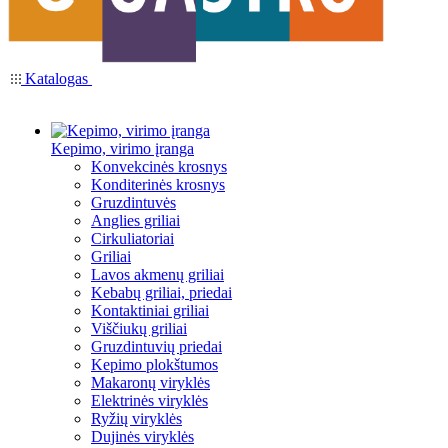
Katalogas
Kepimo, virimo įranga
Konvekcinės krosnys
Konditerinės krosnys
Gruzdintuvės
Anglies griliai
Cirkuliatoriai
Griliai
Lavos akmenų griliai
Kebabų griliai, priedai
Kontaktiniai griliai
Viščiukų griliai
Gruzdintuvių priedai
Kepimo plokštumos
Makaronų viryklės
Elektrinės viryklės
Ryžių viryklės
Dujinės viryklės