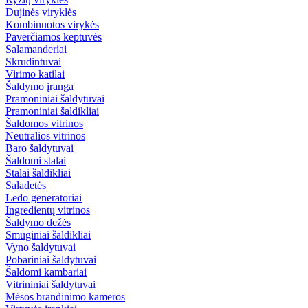
Dujinės viryklės
Kombinuotos virykės
Paverčiamos keptuvės
Salamanderiai
Skrudintuvai
Virimo katilai
Šaldymo įranga
Pramoniniai šaldytuvai
Pramoniniai šaldikliai
Šaldomos vitrinos
Neutralios vitrinos
Baro šaldytuvai
Šaldomi stalai
Stalai šaldikliai
Saladetės
Ledo generatoriai
Ingredientų vitrinos
Šaldymo dežės
Smūginiai šaldikliai
Vyno šaldytuvai
Pobariniai šaldytuvai
Šaldomi kambariai
Vitrininiai šaldytuvai
Mėsos brandinimo kameros