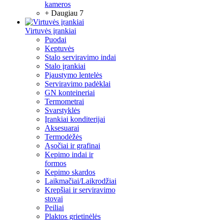
kameros
+ Daugiau 7
Virtuvės įrankiai
Puodai
Keptuvės
Stalo serviravimo indai
Stalo įrankiai
Pjaustymo lentelės
Serviravimo padėklai
GN konteineriai
Termometrai
Svarstyklės
Įrankiai konditerijai
Aksesuarai
Termodėžės
Ąsočiai ir grafinai
Kepimo indai ir
formos
Kepimo skardos
Laikmačiai/Laikrodžiai
Krepšiai ir serviravimo
stovai
Peiliai
Plaktos grietinėlės