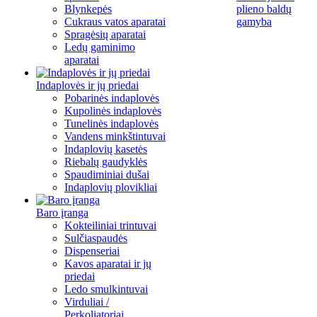
Blynkepės
plieno baldų
Cukraus vatos aparatai
gamyba
Spragėsių aparatai
Ledų gaminimo
aparatai
Indaplovės ir jų priedai
Pobarinės indaplovės
Kupolinės indaplovės
Tunelinės indaplovės
Vandens minkštintuvai
Indaplovių kasetės
Riebalų gaudyklės
Spaudiminiai dušai
Indaplovių plovikliai
Baro įranga
Kokteiliniai trintuvai
Sulčiaspaudės
Dispenseriai
Kavos aparatai ir jų
priedai
Ledo smulkintuvai
Virduliai /
Perkoliatoriai