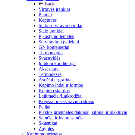
Back
Virtuvės įrankiai
Puodai
Keptuvės
Stalo serviravimo indai
Stalo įrankiai
Pjaustymo lentelės
Serviravimo padėklai
GN konteineriai
Termometrai
Svarstyklės
Įrankiai konditerijai
Aksesuarai
Termodėžės
Ąsočiai ir grafinai
Kepimo indai ir formos
Kepimo skardos
Laikmačiai/Laikrodžiai
Krepšiai ir serviravimo stovai
Peiliai
Plaktos grietinėlės flakonai, sifonai ir plaktuvai
Samčiai ir kiaurasamčiai
Skustukai
Žnyplės
Kaitinimo prietaisai