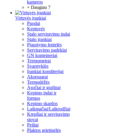
kameros
+ Daugiau 7
Virtuvės įrankiai
Puodai
Keptuvės
Stalo serviravimo indai
Stalo įrankiai
Pjaustymo lentelės
Serviravimo padėklai
GN konteineriai
Termometrai
Svarstyklės
Įrankiai konditerijai
Aksesuarai
Termodėžės
Ąsočiai ir grafinai
Kepimo indai ir
formos
Kepimo skardos
Laikmačiai/Laikrodžiai
Krepšiai ir serviravimo
stovai
Peiliai
Plaktos grietinėlės