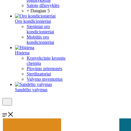
pjaustyklėms
Salotų džiovyklės
+ Daugiau 5
Oro kondicionieriai
Sieniniai oro
kondicionieriai
Mobilūs oro
kondicionieriai
Higiena
Konvekcinių krosnių
chemija
Plovimo priemonės
Sterilizatoriai
Valymo inventorius
Sandėlio valymas