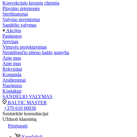
Konvekcinių krosnių chemija
Plovimo priemonės
Sterilizatoriai
Valymo inventorius
Sandėlio valymas
Akcijos
Paslaugos
Servisas
Virtuvės projektavimas
Nerūdijančio plieno baldų gamyba
Apie mus
Apie mus
Rekvizitai
Komanda
Atsiliepimai
Naujienos
Kontaktai
SANDĖLIO VALYMAS
BALTIC MASTER
+370 610 60936
Susisiekite konsultacijai
Užduoti klausimą
Prisijungti
Krepšelis
0