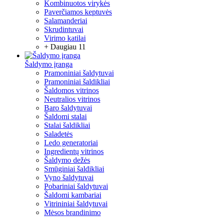
Kombinuotos virykės
Paverčiamos keptuvės
Salamanderiai
Skrudintuvai
Virimo katilai
+ Daugiau 11
Šaldymo įranga
Pramoniniai šaldytuvai
Pramoniniai šaldikliai
Šaldomos vitrinos
Neutralios vitrinos
Baro šaldytuvai
Šaldomi stalai
Stalai šaldikliai
Saladetės
Ledo generatoriai
Ingredientų vitrinos
Šaldymo dežės
Smūginiai šaldikliai
Vyno šaldytuvai
Pobariniai šaldytuvai
Šaldomi kambariai
Vitrininiai šaldytuvai
Mėsos brandinimo