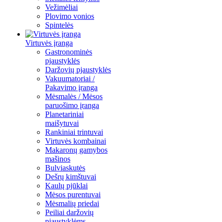
Vežimėliai
Plovimo vonios
Spintelės
Virtuvės įranga
Gastronominės
pjaustyklės
Daržovių pjaustyklės
Vakuumatoriai /
Pakavimo įranga
Mėsmalės / Mėsos
paruošimo įranga
Planetariniai
maišytuvai
Rankiniai trintuvai
Virtuvės kombainai
Makaronų gamybos
mašinos
Bulviaskutės
Dešrų kimštuvai
Kaulų pjūklai
Mėsos purentuvai
Mėsmalių priedai
Peiliai daržovių
pjaustyklėms