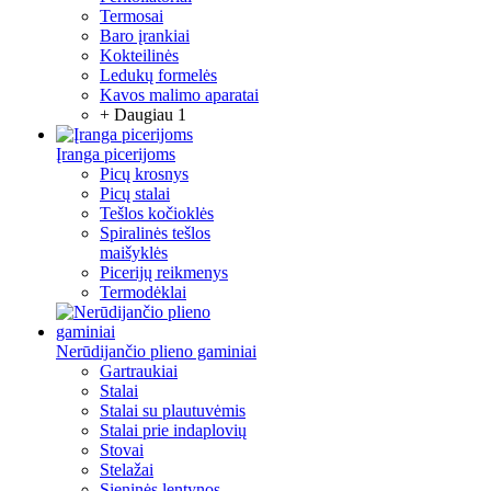
Termosai
Baro įrankiai
Kokteilinės
Ledukų formelės
Kavos malimo aparatai
+ Daugiau 1
Įranga picerijoms
Picų krosnys
Picų stalai
Tešlos kočioklės
Spiralinės tešlos
maišyklės
Picerijų reikmenys
Termodėklai
Nerūdijančio plieno gaminiai
Gartraukiai
Stalai
Stalai su plautuvėmis
Stalai prie indaplovių
Stovai
Stelažai
Sieninės lentynos