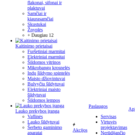
flakonai, sifonai ir
plaktuvai
Samčiai ir
kiaurasamčiai
Skustukai
Žnyplės
+ Daugiau 12
Kaitinimo prietaisai
Furšetiniai marmitai
Elektriniai marmitai
Šildomos vitrinos
Mikrobangų krosnelės
Indų šildymo spintelės
Maisto džiovintuvai
Bulvyčiu šildytuvai
Elektriniai maisto
šildytuvai
Šildomos lempos
Paslaugos
Ap
Lauko prekybos įranga
Vaflinės
Servisas
Lauko šildytuvai
Virtuvės
Šerbeto gaminimo
projektavimas
Akcijos
aparatai
Nerūdijančio