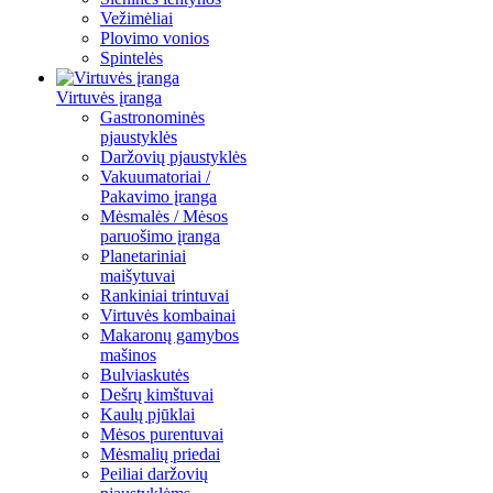
Vežimėliai
Plovimo vonios
Spintelės
Virtuvės įranga
Gastronominės
pjaustyklės
Daržovių pjaustyklės
Vakuumatoriai /
Pakavimo įranga
Mėsmalės / Mėsos
paruošimo įranga
Planetariniai
maišytuvai
Rankiniai trintuvai
Virtuvės kombainai
Makaronų gamybos
mašinos
Bulviaskutės
Dešrų kimštuvai
Kaulų pjūklai
Mėsos purentuvai
Mėsmalių priedai
Peiliai daržovių