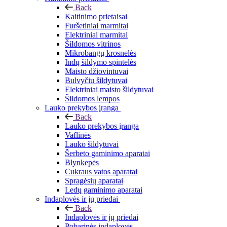
Back
Kaitinimo prietaisai
Furšetiniai marmitai
Elektriniai marmitai
Šildomos vitrinos
Mikrobangų krosnelės
Indų šildymo spintelės
Maisto džiovintuvai
Bulvyčiu šildytuvai
Elektriniai maisto šildytuvai
Šildomos lempos
Lauko prekybos įranga
Back
Lauko prekybos įranga
Vaflinės
Lauko šildytuvai
Šerbeto gaminimo aparatai
Blynkepės
Cukraus vatos aparatai
Spragėsių aparatai
Ledų gaminimo aparatai
Indaplovės ir jų priedai
Back
Indaplovės ir jų priedai
Pobarinės indaplovės