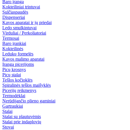
Baro įranga
Kokteiliniai trintuvai
Sulčiaspaudės
Dispenseriai
Kavos aparatai ir jų priedai
Ledo smulkintuvai
Virduliai / Perkoliatoriai
Termosai
Baro įrankiai
Kokteilinės
Ledukų formelės
Kavos malimo aparatai
Įranga picerijoms
Picų krosnys
Picų stalai
Tešlos kočioklės
Spiralinės tešlos maišyklės
Picerijų reikmenys
Termodėklai
Nerūdijančio plieno gaminiai
Gartraukiai
Stalai
Stalai su plautuvėmis
Stalai prie indaplovių
Stovai