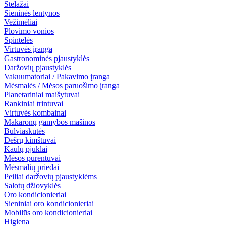
Stelažai
Sieninės lentynos
Vežimėliai
Plovimo vonios
Spintelės
Virtuvės įranga
Gastronominės pjaustyklės
Daržovių pjaustyklės
Vakuumatoriai / Pakavimo įranga
Mėsmalės / Mėsos paruošimo įranga
Planetariniai maišytuvai
Rankiniai trintuvai
Virtuvės kombainai
Makaronų gamybos mašinos
Bulviaskutės
Dešrų kimštuvai
Kaulų pjūklai
Mėsos purentuvai
Mėsmalių priedai
Peiliai daržovių pjaustyklėms
Salotų džiovyklės
Oro kondicionieriai
Sieniniai oro kondicionieriai
Mobilūs oro kondicionieriai
Higiena