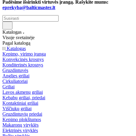
Padėsime išsirinkti virtuvės įrangą. Rašykite mums:
eprekyba@balticmaster.lt
Katalogas
Visoje svetainėje
Pagal katalogą
Katalogas
Kepimo, virimo įranga
Konvekcinės krosnys
Konditerinės krosnys
Gruzdintuvės
Anglies griliai
Cirkuliatoriai
Griliai
Lavos akmenų griliai
Kebabų griliai, priedai
Kontaktiniai griliai
Viščiukų griliai
Gruzdintuvių priedai
Kepimo plokštumos
Makaronų viryklės
Elektrinės viryklės
Ryžių viryklės