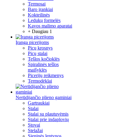
Termosai
Baro įrankiai
Kokteilinės
Ledukų formelės
Kavos malimo aparatai
+ Daugiau 1
Įranga picerijoms
Picų krosnys
Picų stalai
Tešlos kočioklės
Spiralinės tešlos
maišyklės
Picerijų reikmenys
Termodėklai
Nerūdijančio plieno gaminiai
Gartraukiai
Stalai
Stalai su plautuvėmis
Stalai prie indaplovių
Stovai
Stelažai
Sieninės lentynos