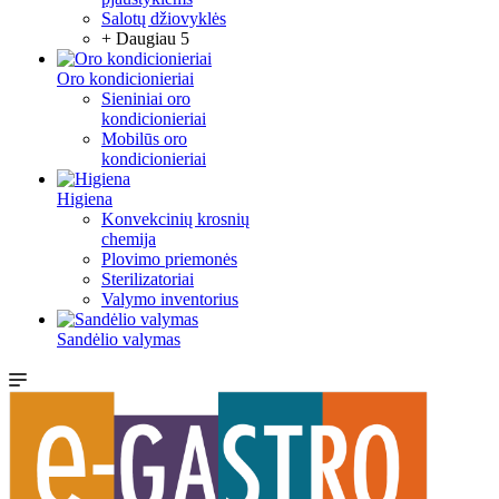
Salotų džiovyklės
+ Daugiau 5
Oro kondicionieriai
Sieniniai oro
kondicionieriai
Mobilūs oro
kondicionieriai
Higiena
Konvekcinių krosnių
chemija
Plovimo priemonės
Sterilizatoriai
Valymo inventorius
Sandėlio valymas