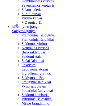
Kombinuotos virykės
Paverčiamos keptuvės
Salamanderiai
Skrudintuvai
Virimo katilai
+ Daugiau 11
Šaldymo įranga
Pramoniniai šaldytuvai
Pramoniniai šaldikliai
Šaldomos vitrinos
Neutralios vitrinos
Baro šaldytuvai
Šaldomi stalai
Stalai šaldikliai
Saladetės
Ledo generatoriai
Ingredientų vitrinos
Šaldymo dežės
Smūginiai šaldikliai
Vyno šaldytuvai
Pobariniai šaldytuvai
Šaldomi kambariai
Vitrininiai šaldytuvai
Mėsos brandinimo