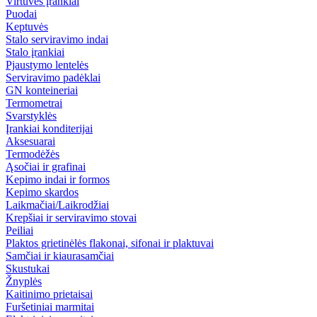
Virtuvės įrankiai
Puodai
Keptuvės
Stalo serviravimo indai
Stalo įrankiai
Pjaustymo lentelės
Serviravimo padėklai
GN konteineriai
Termometrai
Svarstyklės
Įrankiai konditerijai
Aksesuarai
Termodėžės
Ąsočiai ir grafinai
Kepimo indai ir formos
Kepimo skardos
Laikmačiai/Laikrodžiai
Krepšiai ir serviravimo stovai
Peiliai
Plaktos grietinėlės flakonai, sifonai ir plaktuvai
Samčiai ir kiaurasamčiai
Skustukai
Žnyplės
Kaitinimo prietaisai
Furšetiniai marmitai