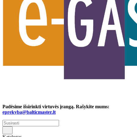
Padėsime išsirinkti virtuvės įrangą. Rašykite mums:
eprekyba@balticmaster.lt
Katalogas