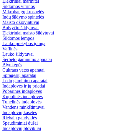
Elektriniai marmitai
Šildomos vitrinos
Mikrobangų krosnelės
Indų šildymo spintelės
Maisto džiovintuvai
Bulvyčiu šildytuvai
Elektriniai maisto šildytuvai
Šildomos lempos
Lauko prekybos įranga
Vaflinės
Lauko šildytuvai
Šerbeto gaminimo aparatai
Blynkepės
Cukraus vatos aparatai
Spragėsių aparatai
Ledų gaminimo aparatai
Indaplovės ir jų priedai
Pobarinės indaplovės
Kupolinės indaplovės
Tunelinės indaplovės
Vandens minkštintuvai
Indaplovių kasetės
Riebalų gaudyklės
Spaudiminiai dušai
Indaplovių plovikliai