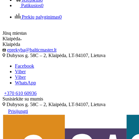
Patikusios
0
Prekių palyginimas
0
Jūsų miestas
Klaipėda
Klaipėda
eprekyba@balticmaster.lt
Dubysos g. 58C – 2, Klaipėda, LT-94107, Lietuva
Facebook
Viber
Viber
WhatsApp
+370 610 60936
Susisiekite su mumis
Dubysos g. 58C – 2, Klaipėda, LT-94107, Lietuva
Prisijungti