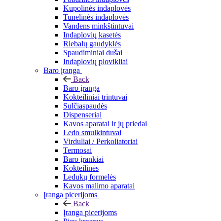
Kupolinės indaplovės
Tunelinės indaplovės
Vandens minkštintuvai
Indaplovių kasetės
Riebalų gaudyklės
Spaudiminiai dušai
Indaplovių plovikliai
Baro įranga
Back
Baro įranga
Kokteiliniai trintuvai
Sulčiaspaudės
Dispenseriai
Kavos aparatai ir jų priedai
Ledo smulkintuvai
Virduliai / Perkoliatoriai
Termosai
Baro įrankiai
Kokteilinės
Ledukų formelės
Kavos malimo aparatai
Įranga picerijoms
Back
Įranga picerijoms