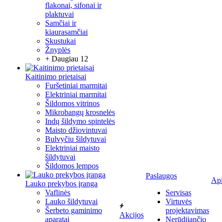
flakonai, sifonai ir
plaktuvai
Samčiai ir
kiaurasamčiai
Skustukai
Žnyplės
+ Daugiau 12
Kaitinimo prietaisai
Furšetiniai marmitai
Elektriniai marmitai
Šildomos vitrinos
Mikrobangų krosnelės
Indų šildymo spintelės
Maisto džiovintuvai
Bulvyčiu šildytuvai
Elektriniai maisto
šildytuvai
Šildomos lempos
Paslaugos
Ap
Lauko prekybos įranga
Vaflinės
Servisas
Lauko šildytuvai
Virtuvės
Šerbeto gaminimo
projektavimas
Akcijos
aparatai
Nerūdijančio