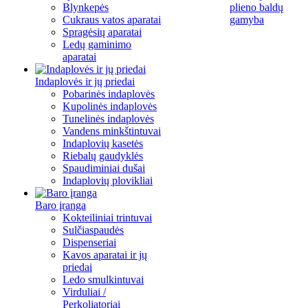
Blynkepės
plieno baldų
Cukraus vatos aparatai
gamyba
Spragėsių aparatai
Ledų gaminimo
aparatai
Indaplovės ir jų priedai
Pobarinės indaplovės
Kupolinės indaplovės
Tunelinės indaplovės
Vandens minkštintuvai
Indaplovių kasetės
Riebalų gaudyklės
Spaudiminiai dušai
Indaplovių plovikliai
Baro įranga
Kokteiliniai trintuvai
Sulčiaspaudės
Dispenseriai
Kavos aparatai ir jų
priedai
Ledo smulkintuvai
Virduliai /
Perkoliatoriai