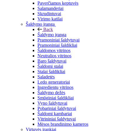
Paverčiamos keptuvės
Salamanderiai
Skrudintuvai
Virimo katilai
Šaldymo įranga
Back
Šaldymo įranga
Pramoniniai šaldytuvai
Pramoniniai šaldikliai
Šaldomos vitrinos
Neutralios vitrinos
Baro šaldytuvai
Šaldomi stalai
Stalai šaldikliai
Saladetės
Ledo generatoriai
Ingredientų vitrinos
Šaldymo dežės
Smūginiai šaldikliai
Vyno šaldytuvai
Pobariniai šaldytuvai
Šaldomi kambariai
Vitrininiai šaldytuvai
Mėsos brandinimo kameros
Virtuvės įrankiai