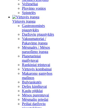
Vežimėliai
Plovimo vonios
Spintelės
Virtuvės įranga
Gastronominės
pjaustyklės
Daržovių pjaustyklės
Vakuumatoriai /
Pakavimo įranga
Mėsmalės / Mėsos
paruošimo įranga
Planetariniai
maišytuvai
Rankiniai trintuvai
Virtuvės kombainai
Makaronų gamybos
mašinos
Bulviaskutės
Dešrų kimštuvai
Kaulų pjūklai
Mėsos purentuvai
Mėsmalių priedai
Peiliai daržovių