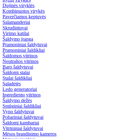
Dujinės viryklės
Kombinuotos virykės
Paverčiamos keptuvės
Salamanderiai
Skrudintuvai
Virimo katilai
Šaldymo įranga
Pramoniniai šaldytuvai
Pramoniniai šaldikliai
Šaldomos vitrinos
Neutralios vitrinos
Baro šaldytuvai
Šaldomi stalai
Stalai šaldikliai
Saladetės
Ledo generatoriai
Ingredientų vitrinos
Šaldymo dežės
Smūginiai šaldikliai
Vyno šaldytuvai
Pobariniai šaldytuvai
Šaldomi kambariai
Vitrininiai šaldytuvai
Mėsos brandinimo kameros