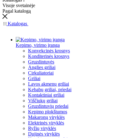
Visoje svetainėje
Pagal katalogą
Katalogas
Kepimo, virimo įranga
Konvekcinės krosnys
Konditerinės krosnys
Gruzdintuvės
Anglies griliai
Cirkuliatoriai
Griliai
Lavos akmenų griliai
Kebabų griliai, priedai
Kontaktiniai griliai
Viščiukų griliai
Gruzdintuvių priedai
Kepimo plokštumos
Makaronų viryklės
Elektrinės viryklės
Ryžių viryklės
Dujinės viryklės