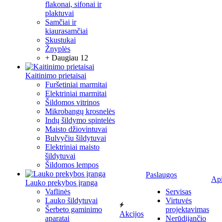
flakonai, sifonai ir
plaktuvai
Samčiai ir
kiaurasamčiai
Skustukai
Žnyplės
+ Daugiau 12
Kaitinimo prietaisai
Furšetiniai marmitai
Elektriniai marmitai
Šildomos vitrinos
Mikrobangų krosnelės
Indų šildymo spintelės
Maisto džiovintuvai
Bulvyčiu šildytuvai
Elektriniai maisto
šildytuvai
Šildomos lempos
Paslaugos
Ap
Lauko prekybos įranga
Vaflinės
Servisas
Lauko šildytuvai
Virtuvės
Šerbeto gaminimo
projektavimas
Akcijos
aparatai
Nerūdijančio