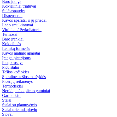
Baro įranga
Kokteiliniai trintuvai
Sulčiaspaudės
Dispenseriai
Kavos aparatai ir jų priedai
Ledo smulkintuvai
Virduliai / Perkoliatoriai
Termosai
Baro įrankiai
Kokteilinės
Ledukų formelės
Kavos malimo aparatai
Įranga picerijoms
Picų krosnys
Picų stalai
Tešlos kočioklės
Spiralinės tešlos maišyklės
Picerijų reikmenys
Termodėklai
Nerūdijančio plieno gaminiai
Gartraukiai
Stalai
Stalai su plautuvėmis
Stalai prie indaplovių
Stovai