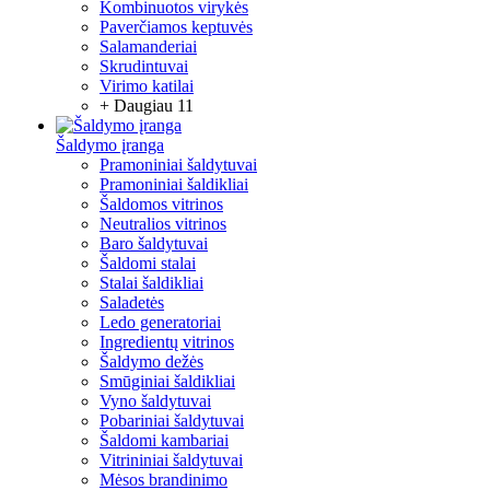
Kombinuotos virykės
Paverčiamos keptuvės
Salamanderiai
Skrudintuvai
Virimo katilai
+ Daugiau 11
Šaldymo įranga
Pramoniniai šaldytuvai
Pramoniniai šaldikliai
Šaldomos vitrinos
Neutralios vitrinos
Baro šaldytuvai
Šaldomi stalai
Stalai šaldikliai
Saladetės
Ledo generatoriai
Ingredientų vitrinos
Šaldymo dežės
Smūginiai šaldikliai
Vyno šaldytuvai
Pobariniai šaldytuvai
Šaldomi kambariai
Vitrininiai šaldytuvai
Mėsos brandinimo