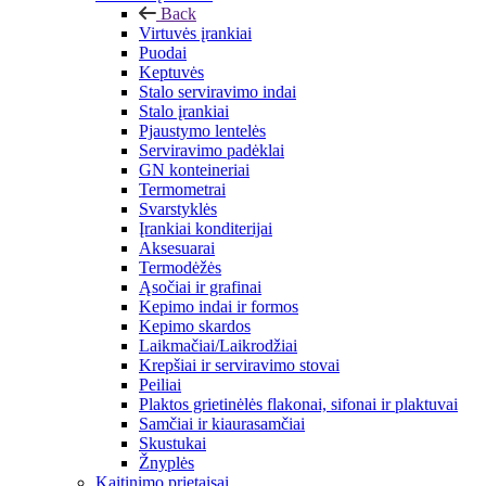
Back
Virtuvės įrankiai
Puodai
Keptuvės
Stalo serviravimo indai
Stalo įrankiai
Pjaustymo lentelės
Serviravimo padėklai
GN konteineriai
Termometrai
Svarstyklės
Įrankiai konditerijai
Aksesuarai
Termodėžės
Ąsočiai ir grafinai
Kepimo indai ir formos
Kepimo skardos
Laikmačiai/Laikrodžiai
Krepšiai ir serviravimo stovai
Peiliai
Plaktos grietinėlės flakonai, sifonai ir plaktuvai
Samčiai ir kiaurasamčiai
Skustukai
Žnyplės
Kaitinimo prietaisai