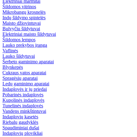
Elektriniai marmitai
Šildomos vitrinos
Mikrobangų krosnelės
Indų šildymo spintelės
Maisto džiovintuvai
Bulvyčiu šildytuvai
Elektriniai maisto šildytuvai
Šildomos lempos
Lauko prekybos įranga
Vaflinės
Lauko šildytuvai
Šerbeto gaminimo aparatai
Blynkepės
Cukraus vatos aparatai
Spragėsių aparatai
Ledų gaminimo aparatai
Indaplovės ir jų priedai
Pobarinės indaplovės
Kupolinės indaplovės
Tunelinės indaplovės
Vandens minkštintuvai
Indaplovių kasetės
Riebalų gaudyklės
Spaudiminiai dušai
Indaplovių plovikliai