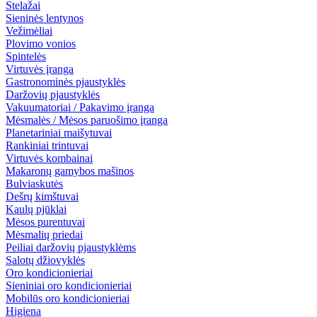
Stelažai
Sieninės lentynos
Vežimėliai
Plovimo vonios
Spintelės
Virtuvės įranga
Gastronominės pjaustyklės
Daržovių pjaustyklės
Vakuumatoriai / Pakavimo įranga
Mėsmalės / Mėsos paruošimo įranga
Planetariniai maišytuvai
Rankiniai trintuvai
Virtuvės kombainai
Makaronų gamybos mašinos
Bulviaskutės
Dešrų kimštuvai
Kaulų pjūklai
Mėsos purentuvai
Mėsmalių priedai
Peiliai daržovių pjaustyklėms
Salotų džiovyklės
Oro kondicionieriai
Sieniniai oro kondicionieriai
Mobilūs oro kondicionieriai
Higiena