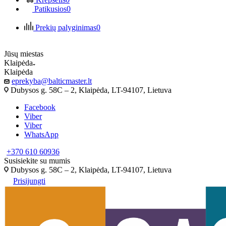
Patikusios
0
Prekių palyginimas
0
Jūsų miestas
Klaipėda
Klaipėda
eprekyba@balticmaster.lt
Dubysos g. 58C – 2, Klaipėda, LT-94107, Lietuva
Facebook
Viber
Viber
WhatsApp
+370 610 60936
Susisiekite su mumis
Dubysos g. 58C – 2, Klaipėda, LT-94107, Lietuva
Prisijungti