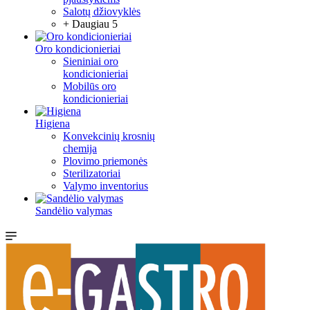
Salotų džiovyklės
+ Daugiau 5
Oro kondicionieriai
Sieniniai oro
kondicionieriai
Mobilūs oro
kondicionieriai
Higiena
Konvekcinių krosnių
chemija
Plovimo priemonės
Sterilizatoriai
Valymo inventorius
Sandėlio valymas