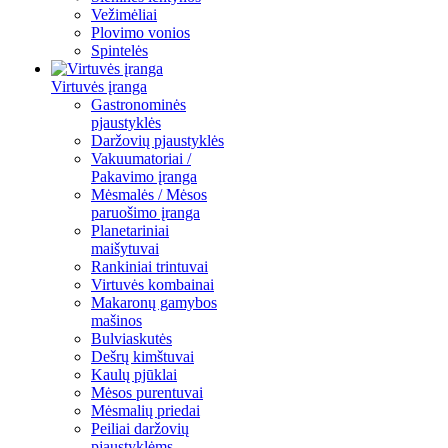
Vežimėliai
Plovimo vonios
Spintelės
Virtuvės įranga
Gastronominės
pjaustyklės
Daržovių pjaustyklės
Vakuumatoriai /
Pakavimo įranga
Mėsmalės / Mėsos
paruošimo įranga
Planetariniai
maišytuvai
Rankiniai trintuvai
Virtuvės kombainai
Makaronų gamybos
mašinos
Bulviaskutės
Dešrų kimštuvai
Kaulų pjūklai
Mėsos purentuvai
Mėsmalių priedai
Peiliai daržovių
pjaustyklėms