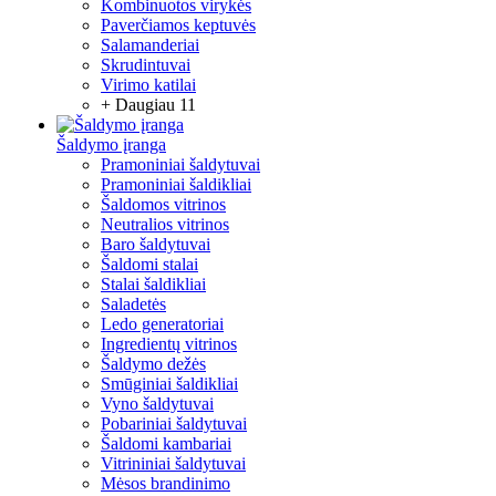
Kombinuotos virykės
Paverčiamos keptuvės
Salamanderiai
Skrudintuvai
Virimo katilai
+ Daugiau 11
Šaldymo įranga
Pramoniniai šaldytuvai
Pramoniniai šaldikliai
Šaldomos vitrinos
Neutralios vitrinos
Baro šaldytuvai
Šaldomi stalai
Stalai šaldikliai
Saladetės
Ledo generatoriai
Ingredientų vitrinos
Šaldymo dežės
Smūginiai šaldikliai
Vyno šaldytuvai
Pobariniai šaldytuvai
Šaldomi kambariai
Vitrininiai šaldytuvai
Mėsos brandinimo