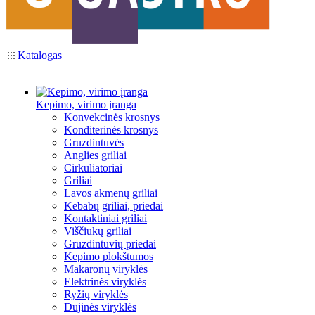
Katalogas
Kepimo, virimo įranga
Konvekcinės krosnys
Konditerinės krosnys
Gruzdintuvės
Anglies griliai
Cirkuliatoriai
Griliai
Lavos akmenų griliai
Kebabų griliai, priedai
Kontaktiniai griliai
Viščiukų griliai
Gruzdintuvių priedai
Kepimo plokštumos
Makaronų viryklės
Elektrinės viryklės
Ryžių viryklės
Dujinės viryklės