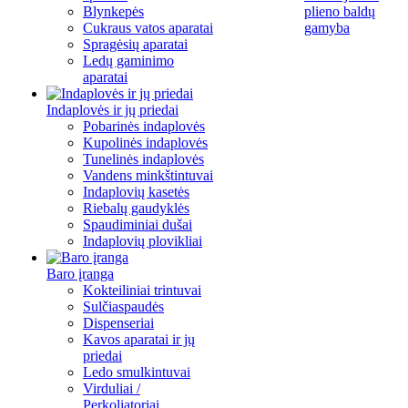
Blynkepės
plieno baldų
Cukraus vatos aparatai
gamyba
Spragėsių aparatai
Ledų gaminimo
aparatai
Indaplovės ir jų priedai
Pobarinės indaplovės
Kupolinės indaplovės
Tunelinės indaplovės
Vandens minkštintuvai
Indaplovių kasetės
Riebalų gaudyklės
Spaudiminiai dušai
Indaplovių plovikliai
Baro įranga
Kokteiliniai trintuvai
Sulčiaspaudės
Dispenseriai
Kavos aparatai ir jų
priedai
Ledo smulkintuvai
Virduliai /
Perkoliatoriai