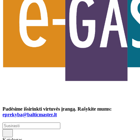
Padėsime išsirinkti virtuvės įrangą. Rašykite mums:
eprekyba@balticmaster.lt
Katalogas