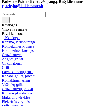
Padėsime išsirinkti virtuvės įrangą. Rašykite mums:
eprekyba@balticmaster.lt
Katalogas
Visoje svetainėje
Pagal katalogą
Katalogas
Kepimo, virimo įranga
Konvekcinės krosnys
Konditerinės krosnys
Gruzdintuvės
Anglies griliai
Cirkuliatoriai
Griliai
Lavos akmenų griliai
Kebabų griliai, priedai
Kontaktiniai griliai
Viščiukų griliai
Gruzdintuvių priedai
Kepimo plokštumos
Makaronų viryklės
Elektrinės viryklės
Ryžių viryklės