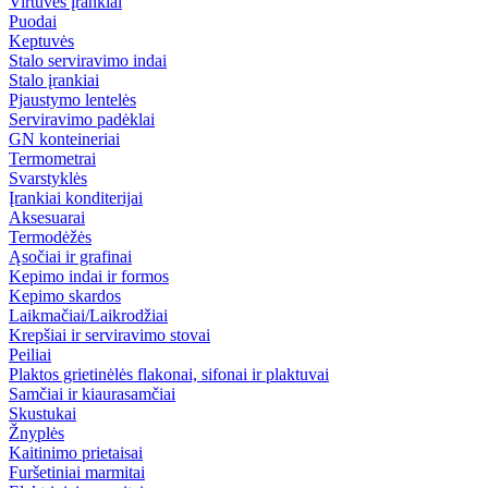
Virtuvės įrankiai
Puodai
Keptuvės
Stalo serviravimo indai
Stalo įrankiai
Pjaustymo lentelės
Serviravimo padėklai
GN konteineriai
Termometrai
Svarstyklės
Įrankiai konditerijai
Aksesuarai
Termodėžės
Ąsočiai ir grafinai
Kepimo indai ir formos
Kepimo skardos
Laikmačiai/Laikrodžiai
Krepšiai ir serviravimo stovai
Peiliai
Plaktos grietinėlės flakonai, sifonai ir plaktuvai
Samčiai ir kiaurasamčiai
Skustukai
Žnyplės
Kaitinimo prietaisai
Furšetiniai marmitai