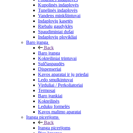
Kupolinės indaplovės
Tunelinės indaplovės
Vandens minkštintuvai
Indaplovių kasetės
Riebalų gaudyklės
Spaudiminiai dušai
Indaplovių plovikliai
Baro įranga
Back
Baro įranga
Kokteiliniai trintuvai
Sulčiaspaudės
Dispenseriai
Kavos aparatai ir jų priedai
Ledo smulkintuvai
Virduliai / Perkoliatoriai
Termosai
Baro įrankiai
Kokteilinės
Ledukų formelės
Kavos malimo aparatai
Įranga picerijoms
Back
Įranga picerijoms