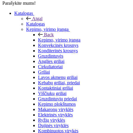
Parašykite mums!
Katalogas
Atgal
Katalogas
Kepimo, virimo įranga
Back
Kepimo, virimo įranga
Konvekcinės krosnys
Konditerinės krosnys
Gruzdintuvės
Anglies griliai
Cirkuliatoriai
Griliai
Lavos akmenų griliai
Kebabų griliai, priedai
Kontaktiniai griliai
Viščiukų griliai
Gruzdintuvių priedai
Kepimo plokštumos
Makaronų viryklės
Elektrinės viryklės
Ryžių viryklės
Dujinės viryklės
Kombinuotos virykės