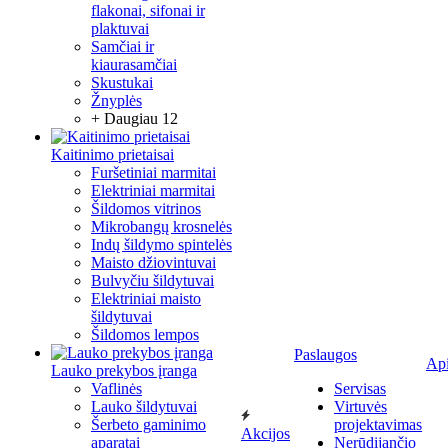
flakonai, sifonai ir
plaktuvai
Samčiai ir
kiaurasamčiai
Skustukai
Žnyplės
+ Daugiau 12
Kaitinimo prietaisai
Furšetiniai marmitai
Elektriniai marmitai
Šildomos vitrinos
Mikrobangų krosnelės
Indų šildymo spintelės
Maisto džiovintuvai
Bulvyčiu šildytuvai
Elektriniai maisto
šildytuvai
Šildomos lempos
Paslaugos
Ap
Lauko prekybos įranga
Vaflinės
Servisas
Lauko šildytuvai
Virtuvės
Šerbeto gaminimo
projektavimas
Akcijos
aparatai
Nerūdijančio