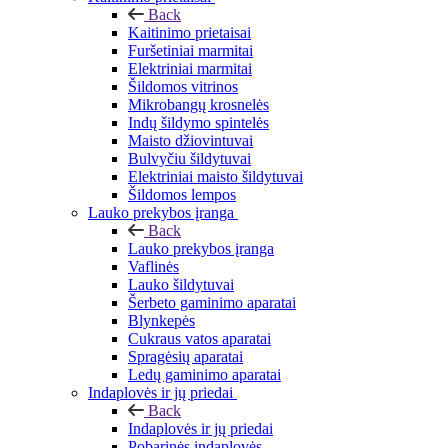
Back
Kaitinimo prietaisai
Furšetiniai marmitai
Elektriniai marmitai
Šildomos vitrinos
Mikrobangų krosnelės
Indų šildymo spintelės
Maisto džiovintuvai
Bulvyčiu šildytuvai
Elektriniai maisto šildytuvai
Šildomos lempos
Lauko prekybos įranga
Back
Lauko prekybos įranga
Vaflinės
Lauko šildytuvai
Šerbeto gaminimo aparatai
Blynkepės
Cukraus vatos aparatai
Spragėsių aparatai
Ledų gaminimo aparatai
Indaplovės ir jų priedai
Back
Indaplovės ir jų priedai
Pobarinės indaplovės