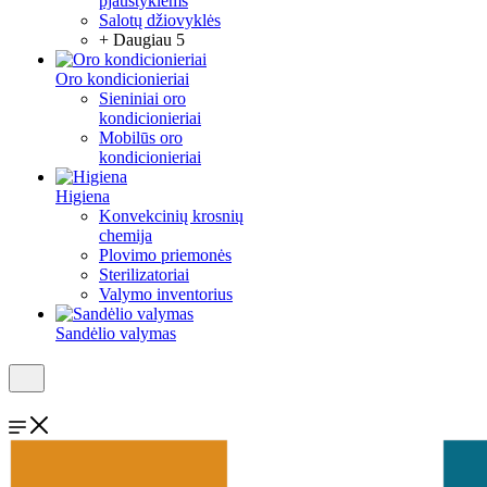
pjaustyklėms
Salotų džiovyklės
+ Daugiau 5
Oro kondicionieriai
Sieniniai oro
kondicionieriai
Mobilūs oro
kondicionieriai
Higiena
Konvekcinių krosnių
chemija
Plovimo priemonės
Sterilizatoriai
Valymo inventorius
Sandėlio valymas