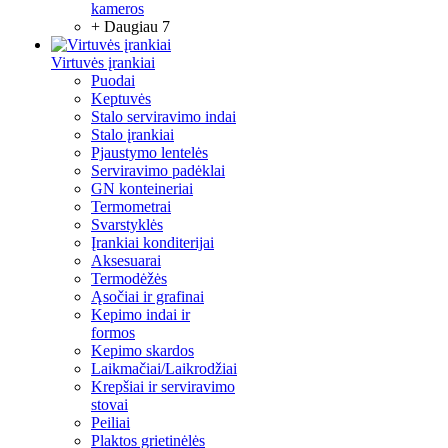
kameros
+ Daugiau 7
Virtuvės įrankiai
Puodai
Keptuvės
Stalo serviravimo indai
Stalo įrankiai
Pjaustymo lentelės
Serviravimo padėklai
GN konteineriai
Termometrai
Svarstyklės
Įrankiai konditerijai
Aksesuarai
Termodėžės
Ąsočiai ir grafinai
Kepimo indai ir
formos
Kepimo skardos
Laikmačiai/Laikrodžiai
Krepšiai ir serviravimo
stovai
Peiliai
Plaktos grietinėlės