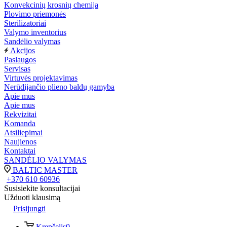
Konvekcinių krosnių chemija
Plovimo priemonės
Sterilizatoriai
Valymo inventorius
Sandėlio valymas
Akcijos
Paslaugos
Servisas
Virtuvės projektavimas
Nerūdijančio plieno baldų gamyba
Apie mus
Apie mus
Rekvizitai
Komanda
Atsiliepimai
Naujienos
Kontaktai
SANDĖLIO VALYMAS
BALTIC MASTER
+370 610 60936
Susisiekite konsultacijai
Užduoti klausimą
Prisijungti
Krepšelis
0