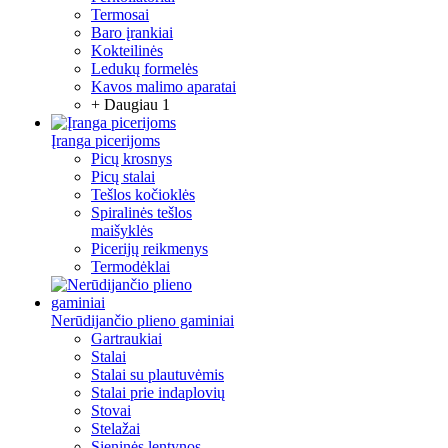
Termosai
Baro įrankiai
Kokteilinės
Ledukų formelės
Kavos malimo aparatai
+ Daugiau 1
Įranga picerijoms
Picų krosnys
Picų stalai
Tešlos kočioklės
Spiralinės tešlos
maišyklės
Picerijų reikmenys
Termodėklai
Nerūdijančio plieno gaminiai
Gartraukiai
Stalai
Stalai su plautuvėmis
Stalai prie indaplovių
Stovai
Stelažai
Sieninės lentynos