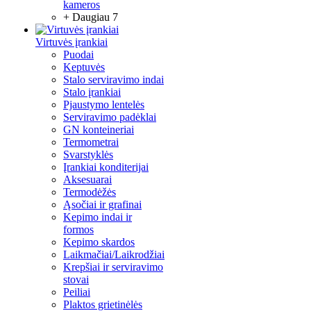
kameros
+ Daugiau 7
Virtuvės įrankiai
Puodai
Keptuvės
Stalo serviravimo indai
Stalo įrankiai
Pjaustymo lentelės
Serviravimo padėklai
GN konteineriai
Termometrai
Svarstyklės
Įrankiai konditerijai
Aksesuarai
Termodėžės
Ąsočiai ir grafinai
Kepimo indai ir
formos
Kepimo skardos
Laikmačiai/Laikrodžiai
Krepšiai ir serviravimo
stovai
Peiliai
Plaktos grietinėlės