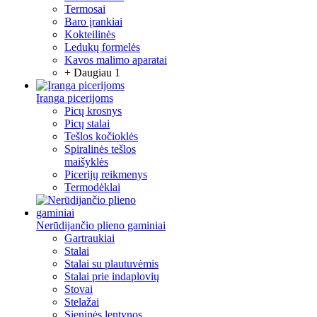
Termosai
Baro įrankiai
Kokteilinės
Ledukų formelės
Kavos malimo aparatai
+ Daugiau 1
Įranga picerijoms
Picų krosnys
Picų stalai
Tešlos kočioklės
Spiralinės tešlos
maišyklės
Picerijų reikmenys
Termodėklai
Nerūdijančio plieno gaminiai
Gartraukiai
Stalai
Stalai su plautuvėmis
Stalai prie indaplovių
Stovai
Stelažai
Sieninės lentynos