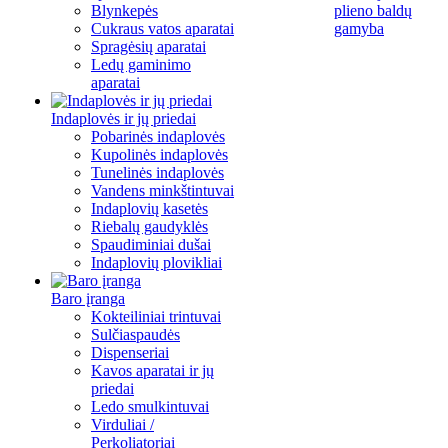
Blynkepės
plieno baldų
Cukraus vatos aparatai
gamyba
Spragėsių aparatai
Ledų gaminimo
aparatai
Indaplovės ir jų priedai
Pobarinės indaplovės
Kupolinės indaplovės
Tunelinės indaplovės
Vandens minkštintuvai
Indaplovių kasetės
Riebalų gaudyklės
Spaudiminiai dušai
Indaplovių plovikliai
Baro įranga
Kokteiliniai trintuvai
Sulčiaspaudės
Dispenseriai
Kavos aparatai ir jų
priedai
Ledo smulkintuvai
Virduliai /
Perkoliatoriai