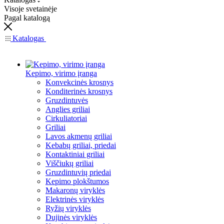
Visoje svetainėje
Pagal katalogą
Katalogas
Kepimo, virimo įranga
Konvekcinės krosnys
Konditerinės krosnys
Gruzdintuvės
Anglies griliai
Cirkuliatoriai
Griliai
Lavos akmenų griliai
Kebabų griliai, priedai
Kontaktiniai griliai
Viščiukų griliai
Gruzdintuvių priedai
Kepimo plokštumos
Makaronų viryklės
Elektrinės viryklės
Ryžių viryklės
Dujinės viryklės