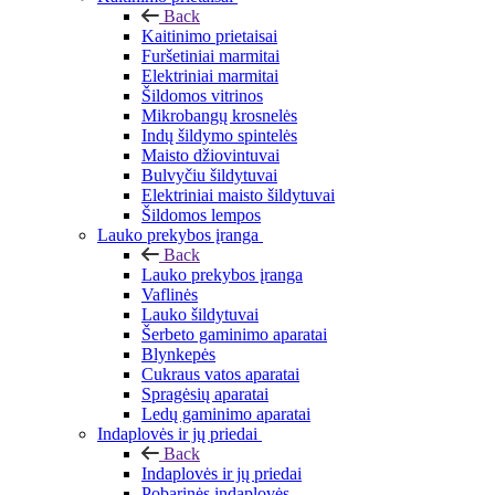
Back
Kaitinimo prietaisai
Furšetiniai marmitai
Elektriniai marmitai
Šildomos vitrinos
Mikrobangų krosnelės
Indų šildymo spintelės
Maisto džiovintuvai
Bulvyčiu šildytuvai
Elektriniai maisto šildytuvai
Šildomos lempos
Lauko prekybos įranga
Back
Lauko prekybos įranga
Vaflinės
Lauko šildytuvai
Šerbeto gaminimo aparatai
Blynkepės
Cukraus vatos aparatai
Spragėsių aparatai
Ledų gaminimo aparatai
Indaplovės ir jų priedai
Back
Indaplovės ir jų priedai
Pobarinės indaplovės