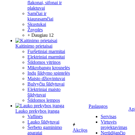
flakonai, sifonai ir
plaktuvai
Samčiai ir
kiaurasamčiai
Skustukai
Žnyplės
+ Daugiau 12
Kaitinimo prietaisai
Furšetiniai marmitai
Elektriniai marmitai
Šildomos vitrinos
Mikrobangų krosnelės
Indų šildymo spintelės
Maisto džiovintuvai
Bulvyčiu šildytuvai
Elektriniai maisto
šildytuvai
Šildomos lempos
Paslaugos
Ap
Lauko prekybos įranga
Vaflinės
Servisas
Lauko šildytuvai
Virtuvės
Šerbeto gaminimo
projektavimas
Akcijos
aparatai
Nerūdijančio