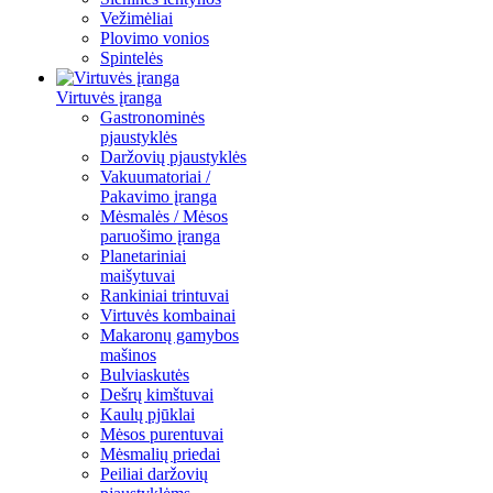
Vežimėliai
Plovimo vonios
Spintelės
Virtuvės įranga
Gastronominės
pjaustyklės
Daržovių pjaustyklės
Vakuumatoriai /
Pakavimo įranga
Mėsmalės / Mėsos
paruošimo įranga
Planetariniai
maišytuvai
Rankiniai trintuvai
Virtuvės kombainai
Makaronų gamybos
mašinos
Bulviaskutės
Dešrų kimštuvai
Kaulų pjūklai
Mėsos purentuvai
Mėsmalių priedai
Peiliai daržovių