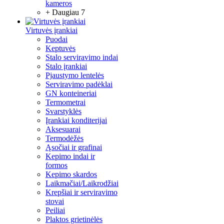
kameros
+ Daugiau 7
Virtuvės įrankiai
Puodai
Keptuvės
Stalo serviravimo indai
Stalo įrankiai
Pjaustymo lentelės
Serviravimo padėklai
GN konteineriai
Termometrai
Svarstyklės
Įrankiai konditerijai
Aksesuarai
Termodėžės
Ąsočiai ir grafinai
Kepimo indai ir
formos
Kepimo skardos
Laikmačiai/Laikrodžiai
Krepšiai ir serviravimo
stovai
Peiliai
Plaktos grietinėlės