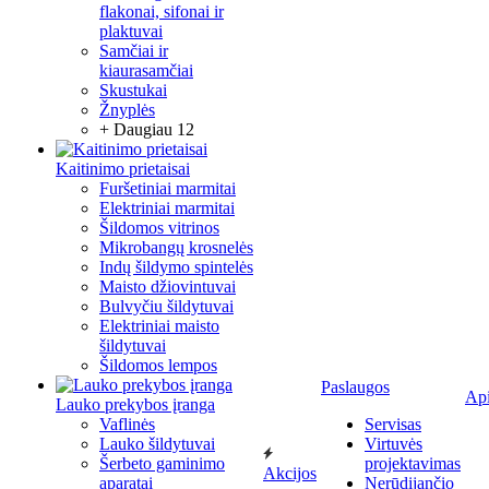
flakonai, sifonai ir
plaktuvai
Samčiai ir
kiaurasamčiai
Skustukai
Žnyplės
+ Daugiau 12
Kaitinimo prietaisai
Furšetiniai marmitai
Elektriniai marmitai
Šildomos vitrinos
Mikrobangų krosnelės
Indų šildymo spintelės
Maisto džiovintuvai
Bulvyčiu šildytuvai
Elektriniai maisto
šildytuvai
Šildomos lempos
Paslaugos
Ap
Lauko prekybos įranga
Vaflinės
Servisas
Lauko šildytuvai
Virtuvės
Šerbeto gaminimo
projektavimas
Akcijos
aparatai
Nerūdijančio