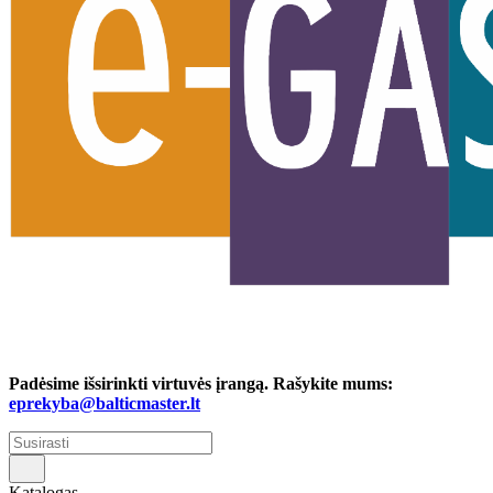
Padėsime išsirinkti virtuvės įrangą. Rašykite mums:
eprekyba@balticmaster.lt
Katalogas