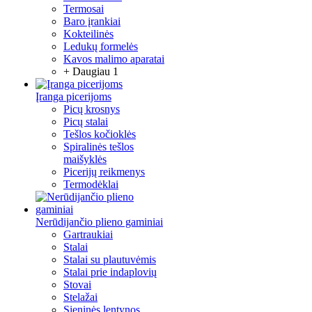
Termosai
Baro įrankiai
Kokteilinės
Ledukų formelės
Kavos malimo aparatai
+ Daugiau 1
Įranga picerijoms
Picų krosnys
Picų stalai
Tešlos kočioklės
Spiralinės tešlos
maišyklės
Picerijų reikmenys
Termodėklai
Nerūdijančio plieno gaminiai
Gartraukiai
Stalai
Stalai su plautuvėmis
Stalai prie indaplovių
Stovai
Stelažai
Sieninės lentynos