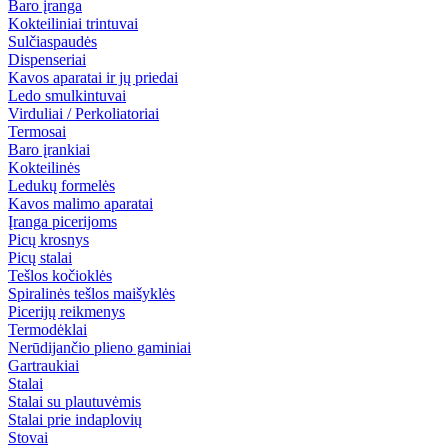
Baro įranga
Kokteiliniai trintuvai
Sulčiaspaudės
Dispenseriai
Kavos aparatai ir jų priedai
Ledo smulkintuvai
Virduliai / Perkoliatoriai
Termosai
Baro įrankiai
Kokteilinės
Ledukų formelės
Kavos malimo aparatai
Įranga picerijoms
Picų krosnys
Picų stalai
Tešlos kočioklės
Spiralinės tešlos maišyklės
Picerijų reikmenys
Termodėklai
Nerūdijančio plieno gaminiai
Gartraukiai
Stalai
Stalai su plautuvėmis
Stalai prie indaplovių
Stovai