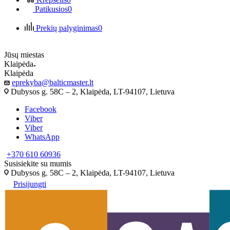
Patikusios
0
Prekių palyginimas
0
Jūsų miestas
Klaipėda
Klaipėda
eprekyba@balticmaster.lt
Dubysos g. 58C – 2, Klaipėda, LT-94107, Lietuva
Facebook
Viber
Viber
WhatsApp
+370 610 60936
Susisiekite su mumis
Dubysos g. 58C – 2, Klaipėda, LT-94107, Lietuva
Prisijungti