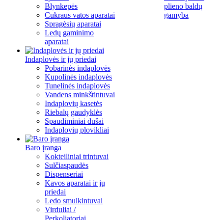
Blynkepės
plieno baldų
Cukraus vatos aparatai
gamyba
Spragėsių aparatai
Ledų gaminimo
aparatai
Indaplovės ir jų priedai
Pobarinės indaplovės
Kupolinės indaplovės
Tunelinės indaplovės
Vandens minkštintuvai
Indaplovių kasetės
Riebalų gaudyklės
Spaudiminiai dušai
Indaplovių plovikliai
Baro įranga
Kokteiliniai trintuvai
Sulčiaspaudės
Dispenseriai
Kavos aparatai ir jų
priedai
Ledo smulkintuvai
Virduliai /
Perkoliatoriai