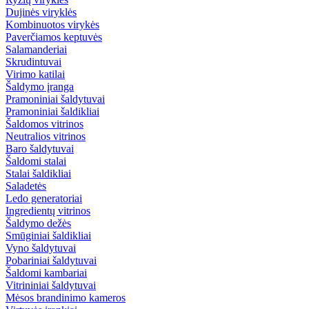
Dujinės viryklės
Kombinuotos virykės
Paverčiamos keptuvės
Salamanderiai
Skrudintuvai
Virimo katilai
Šaldymo įranga
Pramoniniai šaldytuvai
Pramoniniai šaldikliai
Šaldomos vitrinos
Neutralios vitrinos
Baro šaldytuvai
Šaldomi stalai
Stalai šaldikliai
Saladetės
Ledo generatoriai
Ingredientų vitrinos
Šaldymo dežės
Smūginiai šaldikliai
Vyno šaldytuvai
Pobariniai šaldytuvai
Šaldomi kambariai
Vitrininiai šaldytuvai
Mėsos brandinimo kameros