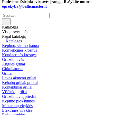
Padėsime išsirinkti virtuvės įrangą. Rašykite mums:
eprekyba@balticmaster.lt
Katalogas
Visoje svetainėje
Pagal katalogą
Katalogas
Kepimo, virimo įranga
Konvekcinės krosnys
Konditerinės krosnys
Gruzdintuvės
Anglies griliai
Cirkuliatoriai
Griliai
Lavos akmenų griliai
Kebabų griliai, priedai
Kontaktiniai griliai
Viščiukų griliai
Gruzdintuvių priedai
Kepimo plokštumos
Makaronų viryklės
Elektrinės viryklės
Ryžių viryklės