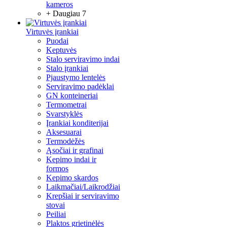
kameros
+ Daugiau 7
Virtuvės įrankiai
Puodai
Keptuvės
Stalo serviravimo indai
Stalo įrankiai
Pjaustymo lentelės
Serviravimo padėklai
GN konteineriai
Termometrai
Svarstyklės
Įrankiai konditerijai
Aksesuarai
Termodėžės
Ąsočiai ir grafinai
Kepimo indai ir
formos
Kepimo skardos
Laikmačiai/Laikrodžiai
Krepšiai ir serviravimo
stovai
Peiliai
Plaktos grietinėlės