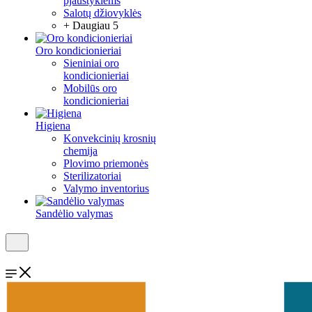
pjaustyklėms
Salotų džiovyklės
+ Daugiau 5
Oro kondicionieriai
Sieniniai oro
kondicionieriai
Mobilūs oro
kondicionieriai
Higiena
Konvekcinių krosnių
chemija
Plovimo priemonės
Sterilizatoriai
Valymo inventorius
Sandėlio valymas