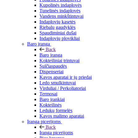
Kupolinės indaplovės
Tunelinės indaplovės
Vandens minkštintuvai
Indaplovių kasetės
Riebalų gaudyklės
Spaudiminiai dušai
Indaplovių plovikliai
Baro įranga
Back
Baro įranga
Kokteiliniai trintuvai
Sulčiaspaudės
Dispenseriai
Kavos aparatai ir jų priedai
Ledo smulkintuvai
Virduliai / Perkoliatoriai
Termosai
Baro įrankiai
Kokteilinės
Ledukų formelės
Kavos malimo aparatai
Įranga picerijoms
Back
Įranga picerijoms