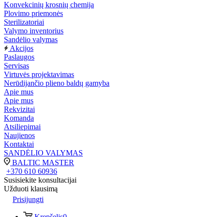
Konvekcinių krosnių chemija
Plovimo priemonės
Sterilizatoriai
Valymo inventorius
Sandėlio valymas
Akcijos
Paslaugos
Servisas
Virtuvės projektavimas
Nerūdijančio plieno baldų gamyba
Apie mus
Apie mus
Rekvizitai
Komanda
Atsiliepimai
Naujienos
Kontaktai
SANDĖLIO VALYMAS
BALTIC MASTER
+370 610 60936
Susisiekite konsultacijai
Užduoti klausimą
Prisijungti
Krepšelis
0