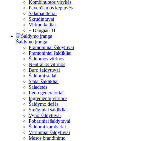
Kombinuotos virykės
Paverčiamos keptuvės
Salamanderiai
Skrudintuvai
Virimo katilai
+ Daugiau 11
Šaldymo įranga
Pramoniniai šaldytuvai
Pramoniniai šaldikliai
Šaldomos vitrinos
Neutralios vitrinos
Baro šaldytuvai
Šaldomi stalai
Stalai šaldikliai
Saladetės
Ledo generatoriai
Ingredientų vitrinos
Šaldymo dežės
Smūginiai šaldikliai
Vyno šaldytuvai
Pobariniai šaldytuvai
Šaldomi kambariai
Vitrininiai šaldytuvai
Mėsos brandinimo