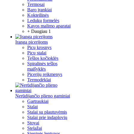
Termosai
Baro įrankiai
Kokteilinės
Ledukų formelės
Kavos malimo aparatai
+ Daugiau 1
Įranga picerijoms
Picų krosnys
Picų stalai
Tešlos kočioklės
Spiralinės tešlos
maišyklės
Picerijų reikmenys
Termodėklai
Nerūdijančio plieno gaminiai
Gartraukiai
Stalai
Stalai su plautuvėmis
Stalai prie indaplovių
Stovai
Stelažai
Sieninės lentynos