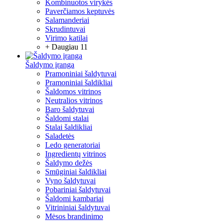
Kombinuotos virykės
Paverčiamos keptuvės
Salamanderiai
Skrudintuvai
Virimo katilai
+ Daugiau 11
Šaldymo įranga
Pramoniniai šaldytuvai
Pramoniniai šaldikliai
Šaldomos vitrinos
Neutralios vitrinos
Baro šaldytuvai
Šaldomi stalai
Stalai šaldikliai
Saladetės
Ledo generatoriai
Ingredientų vitrinos
Šaldymo dežės
Smūginiai šaldikliai
Vyno šaldytuvai
Pobariniai šaldytuvai
Šaldomi kambariai
Vitrininiai šaldytuvai
Mėsos brandinimo