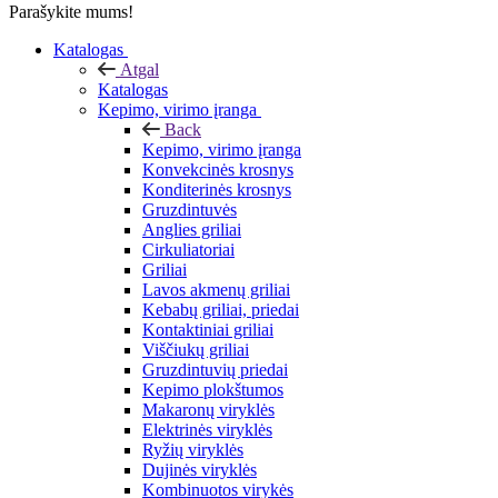
Parašykite mums!
Katalogas
Atgal
Katalogas
Kepimo, virimo įranga
Back
Kepimo, virimo įranga
Konvekcinės krosnys
Konditerinės krosnys
Gruzdintuvės
Anglies griliai
Cirkuliatoriai
Griliai
Lavos akmenų griliai
Kebabų griliai, priedai
Kontaktiniai griliai
Viščiukų griliai
Gruzdintuvių priedai
Kepimo plokštumos
Makaronų viryklės
Elektrinės viryklės
Ryžių viryklės
Dujinės viryklės
Kombinuotos virykės