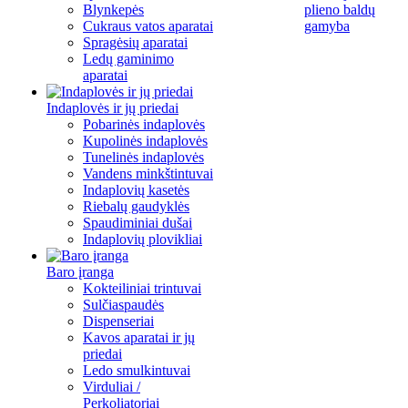
Blynkepės
plieno baldų
Cukraus vatos aparatai
gamyba
Spragėsių aparatai
Ledų gaminimo
aparatai
Indaplovės ir jų priedai
Pobarinės indaplovės
Kupolinės indaplovės
Tunelinės indaplovės
Vandens minkštintuvai
Indaplovių kasetės
Riebalų gaudyklės
Spaudiminiai dušai
Indaplovių plovikliai
Baro įranga
Kokteiliniai trintuvai
Sulčiaspaudės
Dispenseriai
Kavos aparatai ir jų
priedai
Ledo smulkintuvai
Virduliai /
Perkoliatoriai