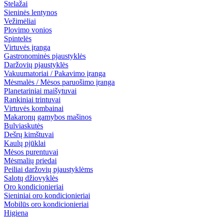
Stelažai
Sieninės lentynos
Vežimėliai
Plovimo vonios
Spintelės
Virtuvės įranga
Gastronominės pjaustyklės
Daržovių pjaustyklės
Vakuumatoriai / Pakavimo įranga
Mėsmalės / Mėsos paruošimo įranga
Planetariniai maišytuvai
Rankiniai trintuvai
Virtuvės kombainai
Makaronų gamybos mašinos
Bulviaskutės
Dešrų kimštuvai
Kaulų pjūklai
Mėsos purentuvai
Mėsmalių priedai
Peiliai daržovių pjaustyklėms
Salotų džiovyklės
Oro kondicionieriai
Sieniniai oro kondicionieriai
Mobilūs oro kondicionieriai
Higiena