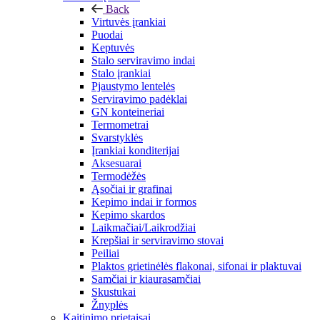
Back
Virtuvės įrankiai
Puodai
Keptuvės
Stalo serviravimo indai
Stalo įrankiai
Pjaustymo lentelės
Serviravimo padėklai
GN konteineriai
Termometrai
Svarstyklės
Įrankiai konditerijai
Aksesuarai
Termodėžės
Ąsočiai ir grafinai
Kepimo indai ir formos
Kepimo skardos
Laikmačiai/Laikrodžiai
Krepšiai ir serviravimo stovai
Peiliai
Plaktos grietinėlės flakonai, sifonai ir plaktuvai
Samčiai ir kiaurasamčiai
Skustukai
Žnyplės
Kaitinimo prietaisai