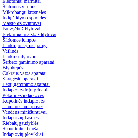
Elektriniai marmitai
Šildomos vitrinos
Mikrobangų krosnelės
Indų šildymo spintelės
Maisto džiovintuvai
Bulvyčiu šildytuvai
Elektriniai maisto šildytuvai
Šildomos lempos
Lauko prekybos įranga
Vaflinės
Lauko šildytuvai
Šerbeto gaminimo aparatai
Blynkepės
Cukraus vatos aparatai
Spragėsių aparatai
Ledų gaminimo aparatai
Indaplovės ir jų priedai
Pobarinės indaplovės
Kupolinės indaplovės
Tunelinės indaplovės
Vandens minkštintuvai
Indaplovių kasetės
Riebalų gaudyklės
Spaudiminiai dušai
Indaplovių plovikliai