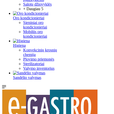
Salotų džiovyklės
+ Daugiau 5
Oro kondicionieriai
Sieniniai oro
kondicionieriai
Mobilūs oro
kondicionieriai
Higiena
Konvekcinių krosnių
chemija
Plovimo priemonės
Sterilizatoriai
Valymo inventorius
Sandėlio valymas