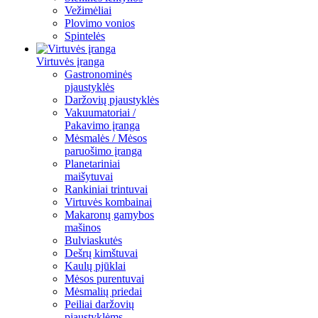
Vežimėliai
Plovimo vonios
Spintelės
Virtuvės įranga
Gastronominės
pjaustyklės
Daržovių pjaustyklės
Vakuumatoriai /
Pakavimo įranga
Mėsmalės / Mėsos
paruošimo įranga
Planetariniai
maišytuvai
Rankiniai trintuvai
Virtuvės kombainai
Makaronų gamybos
mašinos
Bulviaskutės
Dešrų kimštuvai
Kaulų pjūklai
Mėsos purentuvai
Mėsmalių priedai
Peiliai daržovių
pjaustyklėms