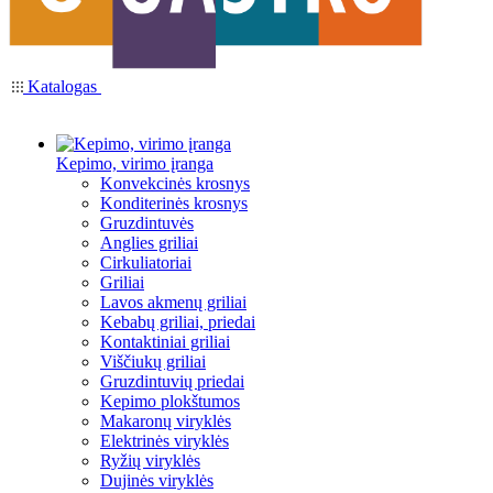
Katalogas
Kepimo, virimo įranga
Konvekcinės krosnys
Konditerinės krosnys
Gruzdintuvės
Anglies griliai
Cirkuliatoriai
Griliai
Lavos akmenų griliai
Kebabų griliai, priedai
Kontaktiniai griliai
Viščiukų griliai
Gruzdintuvių priedai
Kepimo plokštumos
Makaronų viryklės
Elektrinės viryklės
Ryžių viryklės
Dujinės viryklės