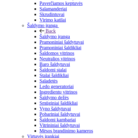
Paverčiamos keptuvės
Salamanderiai
Skrudintuvai
Virimo katilai
Šaldymo įranga
Back
Šaldymo įranga
Pramoniniai šaldytuvai
Pramoniniai šaldikliai
Šaldomos vitrinos
Neutralios vitrinos
Baro šaldytuvai
Šaldomi stalai
Stalai šaldikliai
Saladetės
Ledo generatoriai
Ingredientų vitrinos
Šaldymo dežės
Smūginiai šaldikliai
Vyno šaldytuvai
Pobariniai šaldytuvai
Šaldomi kambariai
Vitrininiai šaldytuvai
Mėsos brandinimo kameros
Virtuvės įrankiai