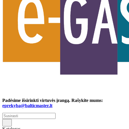
Padėsime išsirinkti virtuvės įrangą. Rašykite mums:
eprekyba@balticmaster.lt
Katalogas