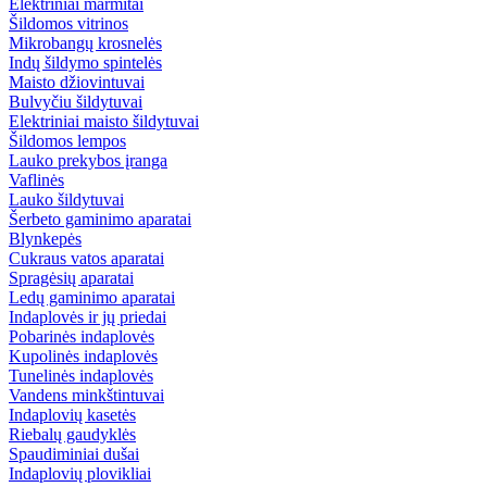
Elektriniai marmitai
Šildomos vitrinos
Mikrobangų krosnelės
Indų šildymo spintelės
Maisto džiovintuvai
Bulvyčiu šildytuvai
Elektriniai maisto šildytuvai
Šildomos lempos
Lauko prekybos įranga
Vaflinės
Lauko šildytuvai
Šerbeto gaminimo aparatai
Blynkepės
Cukraus vatos aparatai
Spragėsių aparatai
Ledų gaminimo aparatai
Indaplovės ir jų priedai
Pobarinės indaplovės
Kupolinės indaplovės
Tunelinės indaplovės
Vandens minkštintuvai
Indaplovių kasetės
Riebalų gaudyklės
Spaudiminiai dušai
Indaplovių plovikliai