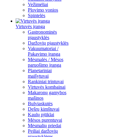
Vežimėliai
Plovimo vonios
Spintelės
Virtuvės įranga
Gastronominės
pjaustyklės
Daržovių pjaustyklės
Vakuumatoriai /
Pakavimo įranga
Mėsmalės / Mėsos
paruošimo įranga
Planetariniai
maišytuvai
Rankiniai trintuvai
Virtuvės kombainai
Makaronų gamybos
mašinos
Bulviaskutės
Dešrų kimštuvai
Kaulų pjūklai
Mėsos purentuvai
Mėsmalių priedai
Peiliai daržovių
pjaustyklėms