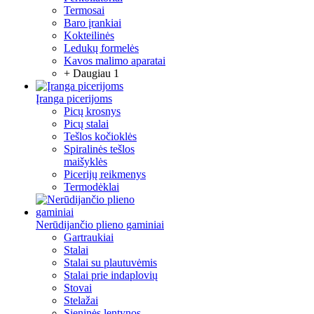
Termosai
Baro įrankiai
Kokteilinės
Ledukų formelės
Kavos malimo aparatai
+ Daugiau 1
Įranga picerijoms
Picų krosnys
Picų stalai
Tešlos kočioklės
Spiralinės tešlos
maišyklės
Picerijų reikmenys
Termodėklai
Nerūdijančio plieno gaminiai
Gartraukiai
Stalai
Stalai su plautuvėmis
Stalai prie indaplovių
Stovai
Stelažai
Sieninės lentynos