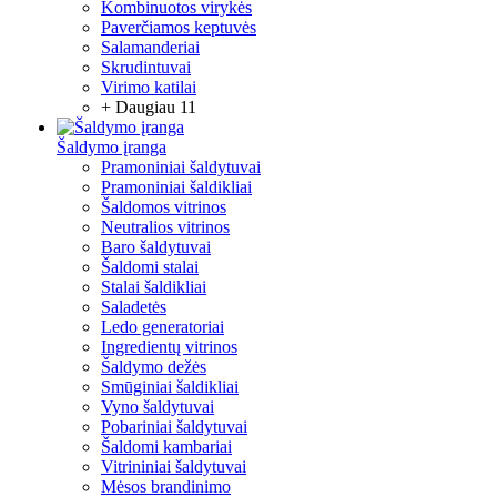
Kombinuotos virykės
Paverčiamos keptuvės
Salamanderiai
Skrudintuvai
Virimo katilai
+ Daugiau 11
Šaldymo įranga
Pramoniniai šaldytuvai
Pramoniniai šaldikliai
Šaldomos vitrinos
Neutralios vitrinos
Baro šaldytuvai
Šaldomi stalai
Stalai šaldikliai
Saladetės
Ledo generatoriai
Ingredientų vitrinos
Šaldymo dežės
Smūginiai šaldikliai
Vyno šaldytuvai
Pobariniai šaldytuvai
Šaldomi kambariai
Vitrininiai šaldytuvai
Mėsos brandinimo