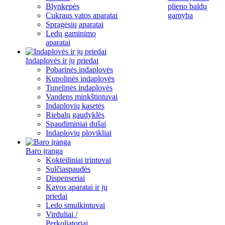
Blynkepės
plieno baldų
Cukraus vatos aparatai
gamyba
Spragėsių aparatai
Ledų gaminimo
aparatai
Indaplovės ir jų priedai
Pobarinės indaplovės
Kupolinės indaplovės
Tunelinės indaplovės
Vandens minkštintuvai
Indaplovių kasetės
Riebalų gaudyklės
Spaudiminiai dušai
Indaplovių plovikliai
Baro įranga
Kokteiliniai trintuvai
Sulčiaspaudės
Dispenseriai
Kavos aparatai ir jų
priedai
Ledo smulkintuvai
Virduliai /
Perkoliatoriai