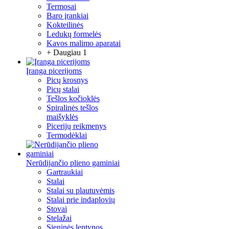
Termosai
Baro įrankiai
Kokteilinės
Ledukų formelės
Kavos malimo aparatai
+ Daugiau 1
Įranga picerijoms
Picų krosnys
Picų stalai
Tešlos kočioklės
Spiralinės tešlos
maišyklės
Picerijų reikmenys
Termodėklai
Nerūdijančio plieno gaminiai
Gartraukiai
Stalai
Stalai su plautuvėmis
Stalai prie indaplovių
Stovai
Stelažai
Sieninės lentynos