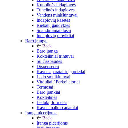
Kupolinės indaplovės
Tunelinės indaplovės
Vandens minkštintuvai
Indaplovių kasetės
Riebalų gaudyklės
Spaudiminiai dušai
Indaplovių plovikliai
Baro įranga
Back
Baro įranga
Kokteiliniai trintuvai
Sulčiaspaudės
Dispenseriai
Kavos aparatai ir jų priedai
Ledo smulkintuvai
Virduliai / Perkoliatoriai
Termosai
Baro įrankiai
Kokteilinės
Ledukų formelės
Kavos malimo aparatai
Įranga picerijoms
Back
Įranga picerijoms