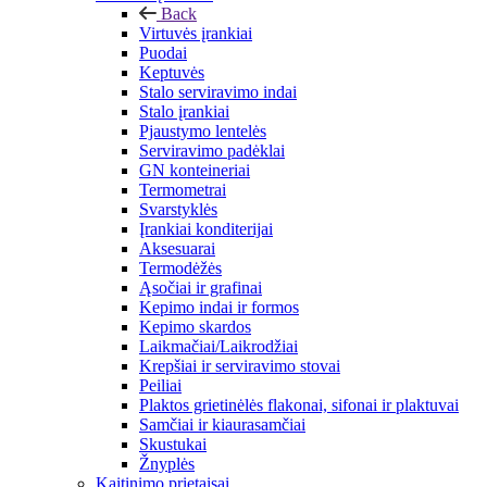
Back
Virtuvės įrankiai
Puodai
Keptuvės
Stalo serviravimo indai
Stalo įrankiai
Pjaustymo lentelės
Serviravimo padėklai
GN konteineriai
Termometrai
Svarstyklės
Įrankiai konditerijai
Aksesuarai
Termodėžės
Ąsočiai ir grafinai
Kepimo indai ir formos
Kepimo skardos
Laikmačiai/Laikrodžiai
Krepšiai ir serviravimo stovai
Peiliai
Plaktos grietinėlės flakonai, sifonai ir plaktuvai
Samčiai ir kiaurasamčiai
Skustukai
Žnyplės
Kaitinimo prietaisai