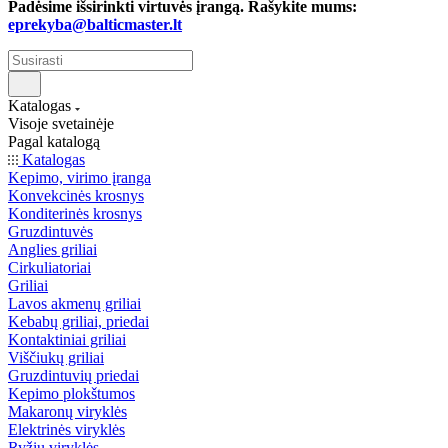
Padėsime išsirinkti virtuvės įrangą. Rašykite mums:
eprekyba@balticmaster.lt
Katalogas
Visoje svetainėje
Pagal katalogą
Katalogas
Kepimo, virimo įranga
Konvekcinės krosnys
Konditerinės krosnys
Gruzdintuvės
Anglies griliai
Cirkuliatoriai
Griliai
Lavos akmenų griliai
Kebabų griliai, priedai
Kontaktiniai griliai
Viščiukų griliai
Gruzdintuvių priedai
Kepimo plokštumos
Makaronų viryklės
Elektrinės viryklės
Ryžių viryklės