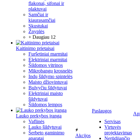
flakonai, sifonai ir
plaktuvai
Samčiai ir
kiaurasamčiai
Skustukai
Žnyplės
+ Daugiau 12
Kaitinimo prietaisai
Furšetiniai marmitai
Elektriniai marmitai
Šildomos vitrinos
Mikrobangų krosnelės
Indų šildymo spintelės
Maisto džiovintuvai
Bulvyčiu šildytuvai
Elektriniai maisto
šildytuvai
Šildomos lempos
Paslaugos
Ap
Lauko prekybos įranga
Vaflinės
Servisas
Lauko šildytuvai
Virtuvės
Šerbeto gaminimo
projektavimas
Akcijos
aparatai
Nerūdijančio