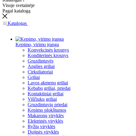
Visoje svetainėje
Pagal katalogą
Katalogas
Kepimo, virimo įranga
Konvekcinės krosnys
Konditerinės krosnys
Gruzdintuvės
Anglies griliai
Cirkuliatoriai
Griliai
Lavos akmenų griliai
Kebabų griliai, priedai
Kontaktiniai griliai
Viščiukų griliai
Gruzdintuvių priedai
Kepimo plokštumos
Makaronų viryklės
Elektrinės viryklės
Ryžių viryklės
Dujinės viryklės