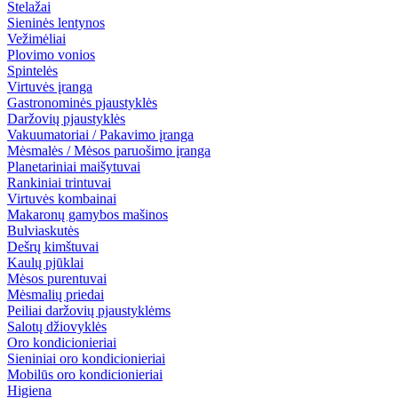
Stelažai
Sieninės lentynos
Vežimėliai
Plovimo vonios
Spintelės
Virtuvės įranga
Gastronominės pjaustyklės
Daržovių pjaustyklės
Vakuumatoriai / Pakavimo įranga
Mėsmalės / Mėsos paruošimo įranga
Planetariniai maišytuvai
Rankiniai trintuvai
Virtuvės kombainai
Makaronų gamybos mašinos
Bulviaskutės
Dešrų kimštuvai
Kaulų pjūklai
Mėsos purentuvai
Mėsmalių priedai
Peiliai daržovių pjaustyklėms
Salotų džiovyklės
Oro kondicionieriai
Sieniniai oro kondicionieriai
Mobilūs oro kondicionieriai
Higiena