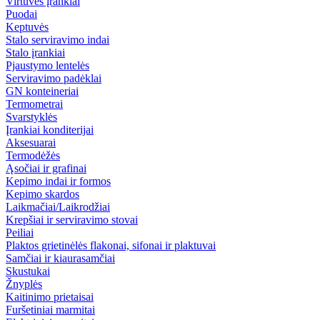
Virtuvės įrankiai
Puodai
Keptuvės
Stalo serviravimo indai
Stalo įrankiai
Pjaustymo lentelės
Serviravimo padėklai
GN konteineriai
Termometrai
Svarstyklės
Įrankiai konditerijai
Aksesuarai
Termodėžės
Ąsočiai ir grafinai
Kepimo indai ir formos
Kepimo skardos
Laikmačiai/Laikrodžiai
Krepšiai ir serviravimo stovai
Peiliai
Plaktos grietinėlės flakonai, sifonai ir plaktuvai
Samčiai ir kiaurasamčiai
Skustukai
Žnyplės
Kaitinimo prietaisai
Furšetiniai marmitai