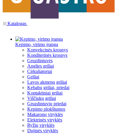
Katalogas
Kepimo, virimo įranga
Konvekcinės krosnys
Konditerinės krosnys
Gruzdintuvės
Anglies griliai
Cirkuliatoriai
Griliai
Lavos akmenų griliai
Kebabų griliai, priedai
Kontaktiniai griliai
Viščiukų griliai
Gruzdintuvių priedai
Kepimo plokštumos
Makaronų viryklės
Elektrinės viryklės
Ryžių viryklės
Dujinės viryklės