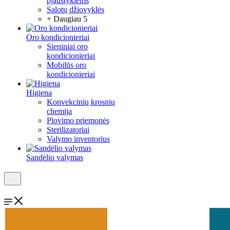
pjaustyklėms
Salotų džiovyklės
+ Daugiau 5
Oro kondicionieriai
Sieniniai oro
kondicionieriai
Mobilūs oro
kondicionieriai
Higiena
Konvekcinių krosnių
chemija
Plovimo priemonės
Sterilizatoriai
Valymo inventorius
Sandėlio valymas