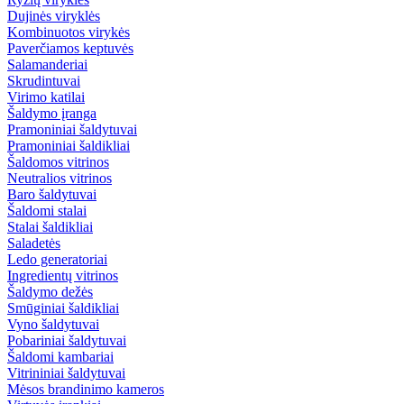
Dujinės viryklės
Kombinuotos virykės
Paverčiamos keptuvės
Salamanderiai
Skrudintuvai
Virimo katilai
Šaldymo įranga
Pramoniniai šaldytuvai
Pramoniniai šaldikliai
Šaldomos vitrinos
Neutralios vitrinos
Baro šaldytuvai
Šaldomi stalai
Stalai šaldikliai
Saladetės
Ledo generatoriai
Ingredientų vitrinos
Šaldymo dežės
Smūginiai šaldikliai
Vyno šaldytuvai
Pobariniai šaldytuvai
Šaldomi kambariai
Vitrininiai šaldytuvai
Mėsos brandinimo kameros