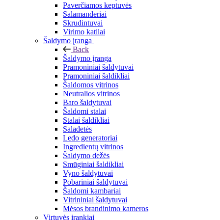
Paverčiamos keptuvės
Salamanderiai
Skrudintuvai
Virimo katilai
Šaldymo įranga
Back
Šaldymo įranga
Pramoniniai šaldytuvai
Pramoniniai šaldikliai
Šaldomos vitrinos
Neutralios vitrinos
Baro šaldytuvai
Šaldomi stalai
Stalai šaldikliai
Saladetės
Ledo generatoriai
Ingredientų vitrinos
Šaldymo dežės
Smūginiai šaldikliai
Vyno šaldytuvai
Pobariniai šaldytuvai
Šaldomi kambariai
Vitrininiai šaldytuvai
Mėsos brandinimo kameros
Virtuvės įrankiai