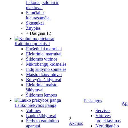
flakonai, sifonai ir
plaktuvai
Samčiai ir
kiaurasamčiai
Skustukai
Žnyplės
+ Daugiau 12
Kaitinimo prietaisai
Furšetiniai marmitai
Elektriniai marmitai
Šildomos vitrinos
Mikrobangų krosnelės
Indų šildymo spintelės
Maisto džiovintuvai
Bulvyčiu šildytuvai
Elektriniai maisto
šildytuvai
Šildomos lempos
Paslaugos
Ap
Lauko prekybos įranga
Vaflinės
Servisas
Lauko šildytuvai
Virtuvės
Šerbeto gaminimo
projektavimas
Akcijos
aparatai
Nerūdijančio