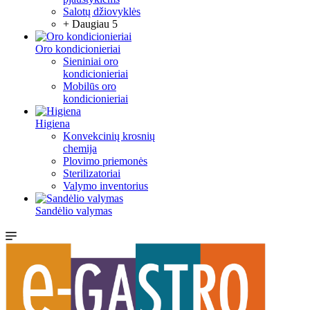
Salotų džiovyklės
+ Daugiau 5
Oro kondicionieriai
Sieniniai oro
kondicionieriai
Mobilūs oro
kondicionieriai
Higiena
Konvekcinių krosnių
chemija
Plovimo priemonės
Sterilizatoriai
Valymo inventorius
Sandėlio valymas