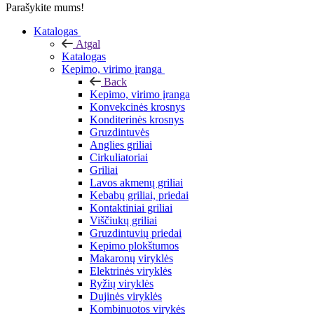
Parašykite mums!
Katalogas
Atgal
Katalogas
Kepimo, virimo įranga
Back
Kepimo, virimo įranga
Konvekcinės krosnys
Konditerinės krosnys
Gruzdintuvės
Anglies griliai
Cirkuliatoriai
Griliai
Lavos akmenų griliai
Kebabų griliai, priedai
Kontaktiniai griliai
Viščiukų griliai
Gruzdintuvių priedai
Kepimo plokštumos
Makaronų viryklės
Elektrinės viryklės
Ryžių viryklės
Dujinės viryklės
Kombinuotos virykės