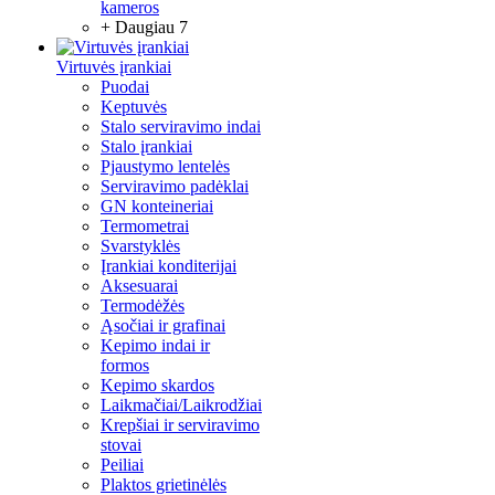
kameros
+ Daugiau 7
Virtuvės įrankiai
Puodai
Keptuvės
Stalo serviravimo indai
Stalo įrankiai
Pjaustymo lentelės
Serviravimo padėklai
GN konteineriai
Termometrai
Svarstyklės
Įrankiai konditerijai
Aksesuarai
Termodėžės
Ąsočiai ir grafinai
Kepimo indai ir
formos
Kepimo skardos
Laikmačiai/Laikrodžiai
Krepšiai ir serviravimo
stovai
Peiliai
Plaktos grietinėlės