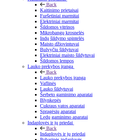
Back
Kaitinimo prietaisai
Furšetiniai marmitai
Elektriniai marmitai
Šildomos vitrinos
Mikrobangų krosnelės
Indų šildymo spintelės
Maisto džiovintuvai
Bulvyčiu šildytuvai
Elektriniai maisto šildytuvai
Šildomos lempos
Lauko prekybos įranga
Back
Lauko prekybos įranga
Vaflinės
Lauko šildytuvai
Šerbeto gaminimo aparatai
Blynkepės
Cukraus vatos aparatai
Spragėsių aparatai
Ledų gaminimo aparatai
Indaplovės ir jų priedai
Back
Indaplovės ir jų priedai
Pobarinės indaplovės