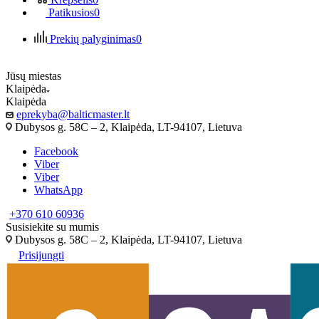
Patikusios
0
Prekių palyginimas
0
Jūsų miestas
Klaipėda
Klaipėda
eprekyba@balticmaster.lt
Dubysos g. 58C – 2, Klaipėda, LT-94107, Lietuva
Facebook
Viber
Viber
WhatsApp
+370 610 60936
Susisiekite su mumis
Dubysos g. 58C – 2, Klaipėda, LT-94107, Lietuva
Prisijungti