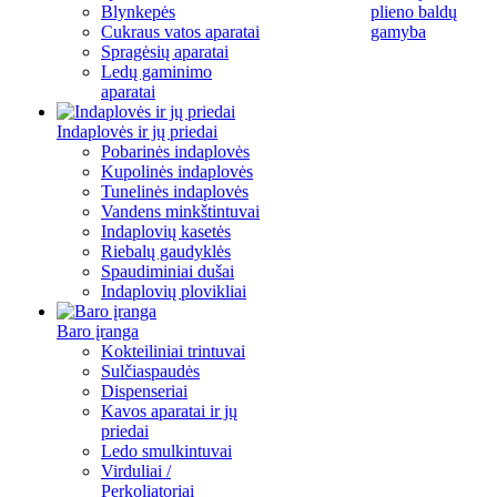
Blynkepės
plieno baldų
Cukraus vatos aparatai
gamyba
Spragėsių aparatai
Ledų gaminimo
aparatai
Indaplovės ir jų priedai
Pobarinės indaplovės
Kupolinės indaplovės
Tunelinės indaplovės
Vandens minkštintuvai
Indaplovių kasetės
Riebalų gaudyklės
Spaudiminiai dušai
Indaplovių plovikliai
Baro įranga
Kokteiliniai trintuvai
Sulčiaspaudės
Dispenseriai
Kavos aparatai ir jų
priedai
Ledo smulkintuvai
Virduliai /
Perkoliatoriai