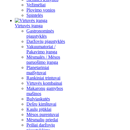
Vežimėliai
Plovimo vonios
Spintelės
Virtuvės įranga
Gastronominės
pjaustyklės
Daržovių pjaustyklės
Vakuumatoriai /
Pakavimo įranga
Mėsmalės / Mėsos
paruošimo įranga
Planetariniai
maišytuvai
Rankiniai trintuvai
Virtuvės kombainai
Makaronų gamybos
mašinos
Bulviaskutės
Dešrų kimštuvai
Kaulų pjūklai
Mėsos purentuvai
Mėsmalių priedai
Peiliai daržovių