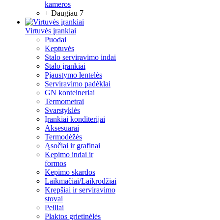
kameros
+ Daugiau 7
Virtuvės įrankiai
Puodai
Keptuvės
Stalo serviravimo indai
Stalo įrankiai
Pjaustymo lentelės
Serviravimo padėklai
GN konteineriai
Termometrai
Svarstyklės
Įrankiai konditerijai
Aksesuarai
Termodėžės
Ąsočiai ir grafinai
Kepimo indai ir
formos
Kepimo skardos
Laikmačiai/Laikrodžiai
Krepšiai ir serviravimo
stovai
Peiliai
Plaktos grietinėlės