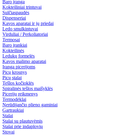
Baro įranga
Kokteiliniai trintuvai
Sulčiaspaudės
Dispenseriai
Kavos aparatai ir jų priedai
Ledo smulkintuvai
Virduliai / Perkoliatoriai
Termosai
Baro įrankiai
Kokteilinės
Ledukų formelės
Kavos malimo aparatai
Įranga picerijoms
Picų krosnys
Picų stalai
Tešlos kočioklės
Spiralinės tešlos maišyklės
Picerijų reikmenys
Termodėklai
Nerūdijančio plieno gaminiai
Gartraukiai
Stalai
Stalai su plautuvėmis
Stalai prie indaplovių
Stovai