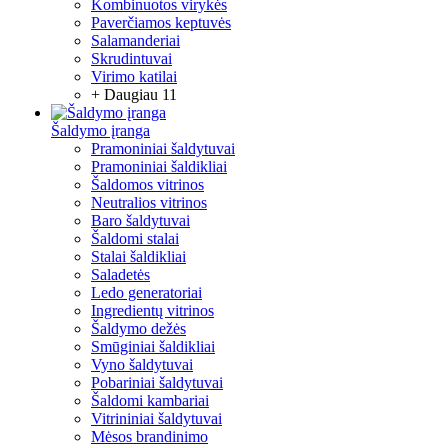
Kombinuotos virykės
Paverčiamos keptuvės
Salamanderiai
Skrudintuvai
Virimo katilai
+ Daugiau 11
Šaldymo įranga
Pramoniniai šaldytuvai
Pramoniniai šaldikliai
Šaldomos vitrinos
Neutralios vitrinos
Baro šaldytuvai
Šaldomi stalai
Stalai šaldikliai
Saladetės
Ledo generatoriai
Ingredientų vitrinos
Šaldymo dežės
Smūginiai šaldikliai
Vyno šaldytuvai
Pobariniai šaldytuvai
Šaldomi kambariai
Vitrininiai šaldytuvai
Mėsos brandinimo