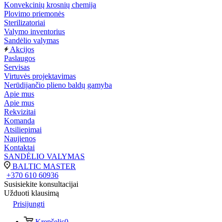
Konvekcinių krosnių chemija
Plovimo priemonės
Sterilizatoriai
Valymo inventorius
Sandėlio valymas
Akcijos
Paslaugos
Servisas
Virtuvės projektavimas
Nerūdijančio plieno baldų gamyba
Apie mus
Apie mus
Rekvizitai
Komanda
Atsiliepimai
Naujienos
Kontaktai
SANDĖLIO VALYMAS
BALTIC MASTER
+370 610 60936
Susisiekite konsultacijai
Užduoti klausimą
Prisijungti
Krepšelis
0