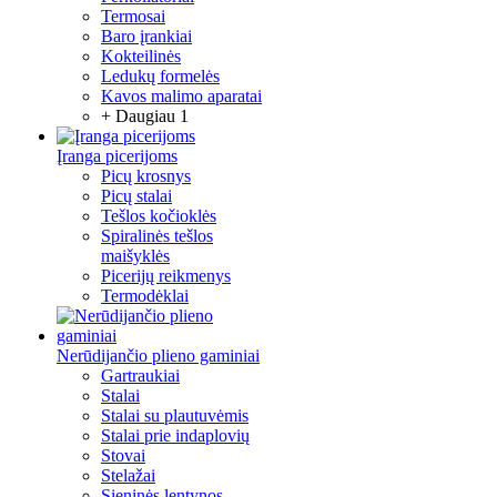
Termosai
Baro įrankiai
Kokteilinės
Ledukų formelės
Kavos malimo aparatai
+ Daugiau 1
Įranga picerijoms
Picų krosnys
Picų stalai
Tešlos kočioklės
Spiralinės tešlos
maišyklės
Picerijų reikmenys
Termodėklai
Nerūdijančio plieno gaminiai
Gartraukiai
Stalai
Stalai su plautuvėmis
Stalai prie indaplovių
Stovai
Stelažai
Sieninės lentynos