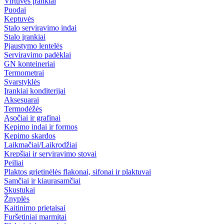
Virtuvės įrankiai
Puodai
Keptuvės
Stalo serviravimo indai
Stalo įrankiai
Pjaustymo lentelės
Serviravimo padėklai
GN konteineriai
Termometrai
Svarstyklės
Įrankiai konditerijai
Aksesuarai
Termodėžės
Ąsočiai ir grafinai
Kepimo indai ir formos
Kepimo skardos
Laikmačiai/Laikrodžiai
Krepšiai ir serviravimo stovai
Peiliai
Plaktos grietinėlės flakonai, sifonai ir plaktuvai
Samčiai ir kiaurasamčiai
Skustukai
Žnyplės
Kaitinimo prietaisai
Furšetiniai marmitai