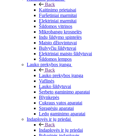
Back
Kaitinimo prietaisai
Furšetiniai marmitai
Elektriniai marmitai
Šildomos vitrinos
Mikrobangų krosnelės
Indų šildymo spintelės
Maisto džiovintuvai
Bulvyčiu šildytuvai
Elektriniai maisto šildytuvai
Šildomos lempos
Lauko prekybos įranga
Back
Lauko prekybos įranga
Vaflinės
Lauko šildytuvai
Šerbeto gaminimo aparatai
Blynkepės
Cukraus vatos aparatai
Spragėsių aparatai
Ledų gaminimo aparatai
Indaplovės ir jų priedai
Back
Indaplovės ir jų priedai
Pobarinės indaplovės