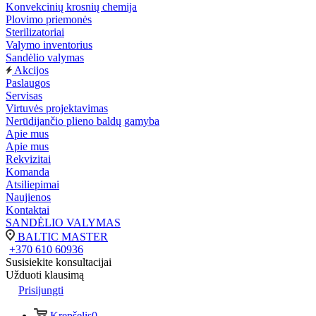
Konvekcinių krosnių chemija
Plovimo priemonės
Sterilizatoriai
Valymo inventorius
Sandėlio valymas
Akcijos
Paslaugos
Servisas
Virtuvės projektavimas
Nerūdijančio plieno baldų gamyba
Apie mus
Apie mus
Rekvizitai
Komanda
Atsiliepimai
Naujienos
Kontaktai
SANDĖLIO VALYMAS
BALTIC MASTER
+370 610 60936
Susisiekite konsultacijai
Užduoti klausimą
Prisijungti
Krepšelis
0