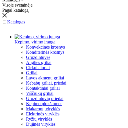
Visoje svetainėje
Pagal katalogą
Katalogas
Kepimo, virimo įranga
Konvekcinės krosnys
Konditerinės krosnys
Gruzdintuvės
Anglies griliai
Cirkuliatoriai
Griliai
Lavos akmenų griliai
Kebabų griliai, priedai
Kontaktiniai griliai
Viščiukų griliai
Gruzdintuvių priedai
Kepimo plokštumos
Makaronų viryklės
Elektrinės viryklės
Ryžių viryklės
Dujinės viryklės