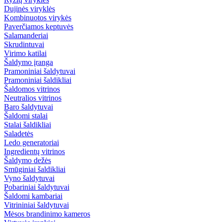
Dujinės viryklės
Kombinuotos virykės
Paverčiamos keptuvės
Salamanderiai
Skrudintuvai
Virimo katilai
Šaldymo įranga
Pramoniniai šaldytuvai
Pramoniniai šaldikliai
Šaldomos vitrinos
Neutralios vitrinos
Baro šaldytuvai
Šaldomi stalai
Stalai šaldikliai
Saladetės
Ledo generatoriai
Ingredientų vitrinos
Šaldymo dežės
Smūginiai šaldikliai
Vyno šaldytuvai
Pobariniai šaldytuvai
Šaldomi kambariai
Vitrininiai šaldytuvai
Mėsos brandinimo kameros