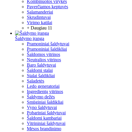
Kombinuotos virykės
Paverčiamos keptuvės
Salamanderiai
Skrudintuvai
Virimo katilai
+ Daugiau 11
Šaldymo įranga
Pramoniniai šaldytuvai
Pramoniniai šaldikliai
Šaldomos vitrinos
Neutralios vitrinos
Baro šaldytuvai
Šaldomi stalai
Stalai šaldikliai
Saladetės
Ledo generatoriai
Ingredientų vitrinos
Šaldymo dežės
Smūginiai šaldikliai
Vyno šaldytuvai
Pobariniai šaldytuvai
Šaldomi kambariai
Vitrininiai šaldytuvai
Mėsos brandinimo