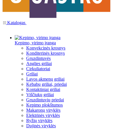
Katalogas
Kepimo, virimo įranga
Konvekcinės krosnys
Konditerinės krosnys
Gruzdintuvės
Anglies griliai
Cirkuliatoriai
Griliai
Lavos akmenų griliai
Kebabų griliai, priedai
Kontaktiniai griliai
Viščiukų griliai
Gruzdintuvių priedai
Kepimo plokštumos
Makaronų viryklės
Elektrinės viryklės
Ryžių viryklės
Dujinės viryklės