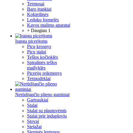
Termosai
Baro įrankiai
Kokteilinės
Ledukų formelės
Kavos malimo aparatai
+ Daugiau 1
Įranga picerijoms
Picų krosnys
Picų stalai
Tešlos kočioklės
Spiralinės tešlos
maišyklės
Picerijų reikmenys
Termodėklai
Nerūdijančio plieno gaminiai
Gartraukiai
Stalai
Stalai su plautuvėmis
Stalai prie indaplovių
Stovai
Stelažai
Sieninės lentynos