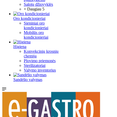
Salotų džiovyklės
+ Daugiau 5
Oro kondicionieriai
Sieniniai oro
kondicionieriai
Mobilūs oro
kondicionieriai
Higiena
Konvekcinių krosnių
chemija
Plovimo priemonės
Sterilizatoriai
Valymo inventorius
Sandėlio valymas