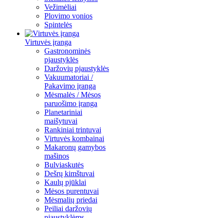
Vežimėliai
Plovimo vonios
Spintelės
Virtuvės įranga
Gastronominės
pjaustyklės
Daržovių pjaustyklės
Vakuumatoriai /
Pakavimo įranga
Mėsmalės / Mėsos
paruošimo įranga
Planetariniai
maišytuvai
Rankiniai trintuvai
Virtuvės kombainai
Makaronų gamybos
mašinos
Bulviaskutės
Dešrų kimštuvai
Kaulų pjūklai
Mėsos purentuvai
Mėsmalių priedai
Peiliai daržovių
pjaustyklėms