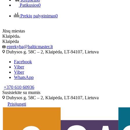
Patikusios
0
Prekių palyginimas
0
Jūsų miestas
Klaipėda
Klaipėda
eprekyba@balticmaster.lt
Dubysos g. 58C – 2, Klaipėda, LT-94107, Lietuva
Facebook
Viber
Viber
WhatsApp
+370 610 60936
Susisiekite su mumis
Dubysos g. 58C – 2, Klaipėda, LT-94107, Lietuva
Prisijungti