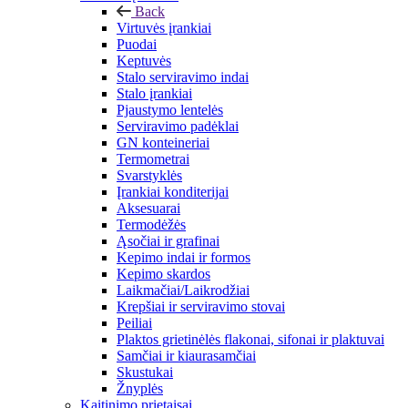
Back
Virtuvės įrankiai
Puodai
Keptuvės
Stalo serviravimo indai
Stalo įrankiai
Pjaustymo lentelės
Serviravimo padėklai
GN konteineriai
Termometrai
Svarstyklės
Įrankiai konditerijai
Aksesuarai
Termodėžės
Ąsočiai ir grafinai
Kepimo indai ir formos
Kepimo skardos
Laikmačiai/Laikrodžiai
Krepšiai ir serviravimo stovai
Peiliai
Plaktos grietinėlės flakonai, sifonai ir plaktuvai
Samčiai ir kiaurasamčiai
Skustukai
Žnyplės
Kaitinimo prietaisai