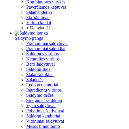
Kombinuotos virykės
Paverčiamos keptuvės
Salamanderiai
Skrudintuvai
Virimo katilai
+ Daugiau 11
Šaldymo įranga
Pramoniniai šaldytuvai
Pramoniniai šaldikliai
Šaldomos vitrinos
Neutralios vitrinos
Baro šaldytuvai
Šaldomi stalai
Stalai šaldikliai
Saladetės
Ledo generatoriai
Ingredientų vitrinos
Šaldymo dežės
Smūginiai šaldikliai
Vyno šaldytuvai
Pobariniai šaldytuvai
Šaldomi kambariai
Vitrininiai šaldytuvai
Mėsos brandinimo