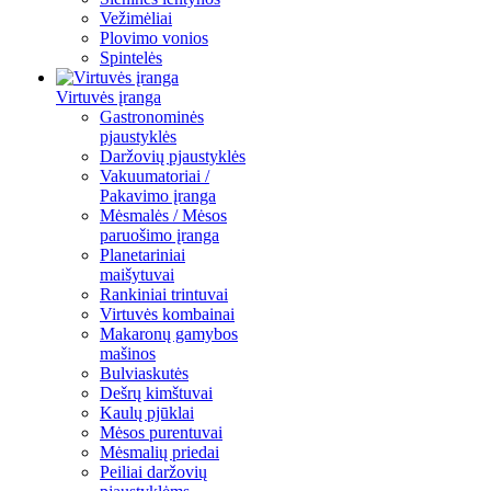
Vežimėliai
Plovimo vonios
Spintelės
Virtuvės įranga
Gastronominės
pjaustyklės
Daržovių pjaustyklės
Vakuumatoriai /
Pakavimo įranga
Mėsmalės / Mėsos
paruošimo įranga
Planetariniai
maišytuvai
Rankiniai trintuvai
Virtuvės kombainai
Makaronų gamybos
mašinos
Bulviaskutės
Dešrų kimštuvai
Kaulų pjūklai
Mėsos purentuvai
Mėsmalių priedai
Peiliai daržovių