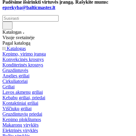
Padėsime išsirinkti virtuvės įrangą. Rašykite mums:
eprekyba@balticmaster.lt
Katalogas
Visoje svetainėje
Pagal katalogą
Katalogas
Kepimo, virimo įranga
Konvekcinės krosnys
Konditerinės krosnys
Gruzdintuvės
Anglies griliai
Cirkuliatoriai
Griliai
Lavos akmenų griliai
Kebabų griliai, priedai
Kontaktiniai griliai
Viščiukų griliai
Gruzdintuvių priedai
Kepimo plokštumos
Makaronų viryklės
Elektrinės viryklės
Ryžių viryklės