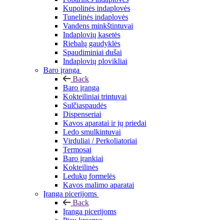
Kupolinės indaplovės
Tunelinės indaplovės
Vandens minkštintuvai
Indaplovių kasetės
Riebalų gaudyklės
Spaudiminiai dušai
Indaplovių plovikliai
Baro įranga
Back
Baro įranga
Kokteiliniai trintuvai
Sulčiaspaudės
Dispenseriai
Kavos aparatai ir jų priedai
Ledo smulkintuvai
Virduliai / Perkoliatoriai
Termosai
Baro įrankiai
Kokteilinės
Ledukų formelės
Kavos malimo aparatai
Įranga picerijoms
Back
Įranga picerijoms