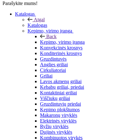
Parašykite mums!
Katalogas
Atgal
Katalogas
Kepimo, virimo įranga
Back
Kepimo, virimo įranga
Konvekcinės krosnys
Konditerinės krosnys
Gruzdintuvės
Anglies griliai
Cirkuliatoriai
Griliai
Lavos akmenų griliai
Kebabų griliai, priedai
Kontaktiniai griliai
Viščiukų griliai
Gruzdintuvių priedai
Kepimo plokštumos
Makaronų viryklės
Elektrinės viryklės
Ryžių viryklės
Dujinės viryklės
Kombinuotos virykės