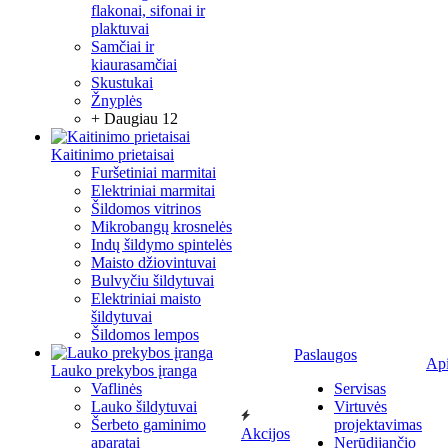
flakonai, sifonai ir
plaktuvai
Samčiai ir
kiaurasamčiai
Skustukai
Žnyplės
+ Daugiau 12
Kaitinimo prietaisai
Furšetiniai marmitai
Elektriniai marmitai
Šildomos vitrinos
Mikrobangų krosnelės
Indų šildymo spintelės
Maisto džiovintuvai
Bulvyčiu šildytuvai
Elektriniai maisto
šildytuvai
Šildomos lempos
Paslaugos
Ap
Lauko prekybos įranga
Vaflinės
Servisas
Lauko šildytuvai
Virtuvės
Šerbeto gaminimo
projektavimas
Akcijos
aparatai
Nerūdijančio