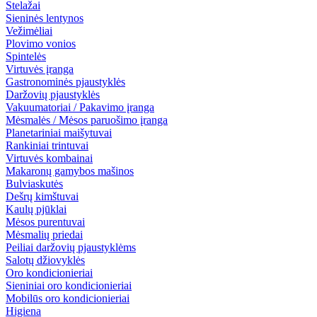
Stelažai
Sieninės lentynos
Vežimėliai
Plovimo vonios
Spintelės
Virtuvės įranga
Gastronominės pjaustyklės
Daržovių pjaustyklės
Vakuumatoriai / Pakavimo įranga
Mėsmalės / Mėsos paruošimo įranga
Planetariniai maišytuvai
Rankiniai trintuvai
Virtuvės kombainai
Makaronų gamybos mašinos
Bulviaskutės
Dešrų kimštuvai
Kaulų pjūklai
Mėsos purentuvai
Mėsmalių priedai
Peiliai daržovių pjaustyklėms
Salotų džiovyklės
Oro kondicionieriai
Sieniniai oro kondicionieriai
Mobilūs oro kondicionieriai
Higiena