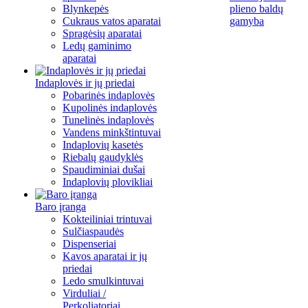
Blynkepės
plieno baldų
Cukraus vatos aparatai
gamyba
Spragėsių aparatai
Ledų gaminimo
aparatai
Indaplovės ir jų priedai
Pobarinės indaplovės
Kupolinės indaplovės
Tunelinės indaplovės
Vandens minkštintuvai
Indaplovių kasetės
Riebalų gaudyklės
Spaudiminiai dušai
Indaplovių plovikliai
Baro įranga
Kokteiliniai trintuvai
Sulčiaspaudės
Dispenseriai
Kavos aparatai ir jų
priedai
Ledo smulkintuvai
Virduliai /
Perkoliatoriai