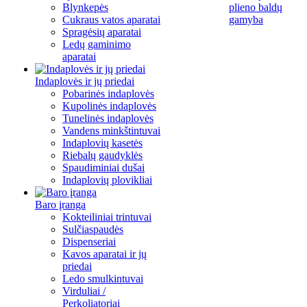
Blynkepės
plieno baldų
Cukraus vatos aparatai
gamyba
Spragėsių aparatai
Ledų gaminimo
aparatai
Indaplovės ir jų priedai
Pobarinės indaplovės
Kupolinės indaplovės
Tunelinės indaplovės
Vandens minkštintuvai
Indaplovių kasetės
Riebalų gaudyklės
Spaudiminiai dušai
Indaplovių plovikliai
Baro įranga
Kokteiliniai trintuvai
Sulčiaspaudės
Dispenseriai
Kavos aparatai ir jų
priedai
Ledo smulkintuvai
Virduliai /
Perkoliatoriai