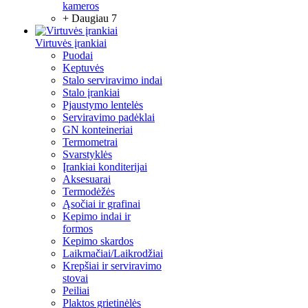
kameros
+ Daugiau 7
Virtuvės įrankiai
Puodai
Keptuvės
Stalo serviravimo indai
Stalo įrankiai
Pjaustymo lentelės
Serviravimo padėklai
GN konteineriai
Termometrai
Svarstyklės
Įrankiai konditerijai
Aksesuarai
Termodėžės
Ąsočiai ir grafinai
Kepimo indai ir
formos
Kepimo skardos
Laikmačiai/Laikrodžiai
Krepšiai ir serviravimo
stovai
Peiliai
Plaktos grietinėlės