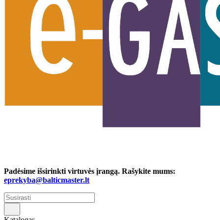
Padėsime išsirinkti virtuvės įrangą. Rašykite mums:
eprekyba@balticmaster.lt
Katalogas