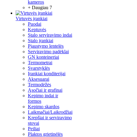
kameros
+ Daugiau 7
Virtuvės įrankiai
Puodai
Keptuvės
Stalo serviravimo indai
Stalo įrankiai
Pjaustymo lentelės
Serviravimo padėklai
GN konteineriai
Termometrai
Svarstyklės
Įrankiai konditerijai
Aksesuarai
Termodėžės
Ąsočiai ir grafinai
Kepimo indai ir
formos
Kepimo skardos
Laikmačiai/Laikrodžiai
Krepšiai ir serviravimo
stovai
Peiliai
Plaktos grietinėlės