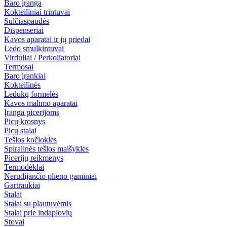
Baro įranga
Kokteiliniai trintuvai
Sulčiaspaudės
Dispenseriai
Kavos aparatai ir jų priedai
Ledo smulkintuvai
Virduliai / Perkoliatoriai
Termosai
Baro įrankiai
Kokteilinės
Ledukų formelės
Kavos malimo aparatai
Įranga picerijoms
Picų krosnys
Picų stalai
Tešlos kočioklės
Spiralinės tešlos maišyklės
Picerijų reikmenys
Termodėklai
Nerūdijančio plieno gaminiai
Gartraukiai
Stalai
Stalai su plautuvėmis
Stalai prie indaplovių
Stovai