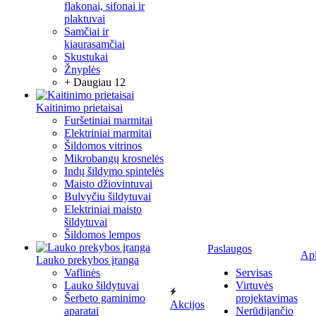
flakonai, sifonai ir
plaktuvai
Samčiai ir
kiaurasamčiai
Skustukai
Žnyplės
+ Daugiau 12
Kaitinimo prietaisai
Furšetiniai marmitai
Elektriniai marmitai
Šildomos vitrinos
Mikrobangų krosnelės
Indų šildymo spintelės
Maisto džiovintuvai
Bulvyčiu šildytuvai
Elektriniai maisto
šildytuvai
Šildomos lempos
Paslaugos
Ap
Lauko prekybos įranga
Vaflinės
Servisas
Lauko šildytuvai
Virtuvės
Šerbeto gaminimo
projektavimas
Akcijos
aparatai
Nerūdijančio