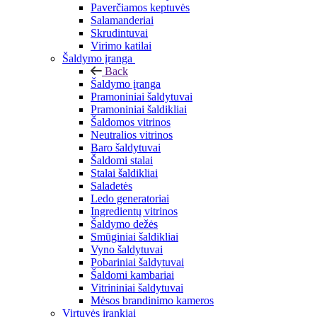
Paverčiamos keptuvės
Salamanderiai
Skrudintuvai
Virimo katilai
Šaldymo įranga
Back
Šaldymo įranga
Pramoniniai šaldytuvai
Pramoniniai šaldikliai
Šaldomos vitrinos
Neutralios vitrinos
Baro šaldytuvai
Šaldomi stalai
Stalai šaldikliai
Saladetės
Ledo generatoriai
Ingredientų vitrinos
Šaldymo dežės
Smūginiai šaldikliai
Vyno šaldytuvai
Pobariniai šaldytuvai
Šaldomi kambariai
Vitrininiai šaldytuvai
Mėsos brandinimo kameros
Virtuvės įrankiai