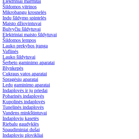
Elektriniai marmitai
Šildomos vitrinos
Mikrobangų krosnelės
Indų šildymo spintelės
Maisto džiovintuvai
Bulvyčiu šildytuvai
Elektriniai maisto šildytuvai
Šildomos lempos
Lauko prekybos įranga
Vaflinės
Lauko šildytuvai
Šerbeto gaminimo aparatai
Blynkepės
Cukraus vatos aparatai
Spragėsių aparatai
Ledų gaminimo aparatai
Indaplovės ir jų priedai
Pobarinės indaplovės
Kupolinės indaplovės
Tunelinės indaplovės
Vandens minkštintuvai
Indaplovių kasetės
Riebalų gaudyklės
Spaudiminiai dušai
Indaplovių plovikliai