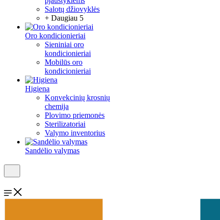
pjaustyklėms
Salotų džiovyklės
+ Daugiau 5
Oro kondicionieriai
Sieniniai oro
kondicionieriai
Mobilūs oro
kondicionieriai
Higiena
Konvekcinių krosnių
chemija
Plovimo priemonės
Sterilizatoriai
Valymo inventorius
Sandėlio valymas