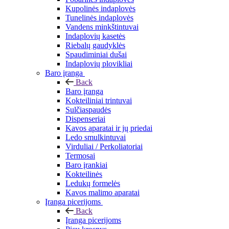
Kupolinės indaplovės
Tunelinės indaplovės
Vandens minkštintuvai
Indaplovių kasetės
Riebalų gaudyklės
Spaudiminiai dušai
Indaplovių plovikliai
Baro įranga
Back
Baro įranga
Kokteiliniai trintuvai
Sulčiaspaudės
Dispenseriai
Kavos aparatai ir jų priedai
Ledo smulkintuvai
Virduliai / Perkoliatoriai
Termosai
Baro įrankiai
Kokteilinės
Ledukų formelės
Kavos malimo aparatai
Įranga picerijoms
Back
Įranga picerijoms