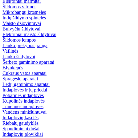
Elektriniai marmitai
Šildomos vitrinos
Mikrobangų krosnelės
Indų šildymo spintelės
Maisto džiovintuvai
Bulvyčiu šildytuvai
Elektriniai maisto šildytuvai
Šildomos lempos
Lauko prekybos įranga
Vaflinės
Lauko šildytuvai
Šerbeto gaminimo aparatai
Blynkepės
Cukraus vatos aparatai
Spragėsių aparatai
Ledų gaminimo aparatai
Indaplovės ir jų priedai
Pobarinės indaplovės
Kupolinės indaplovės
Tunelinės indaplovės
Vandens minkštintuvai
Indaplovių kasetės
Riebalų gaudyklės
Spaudiminiai dušai
Indaplovių plovikliai