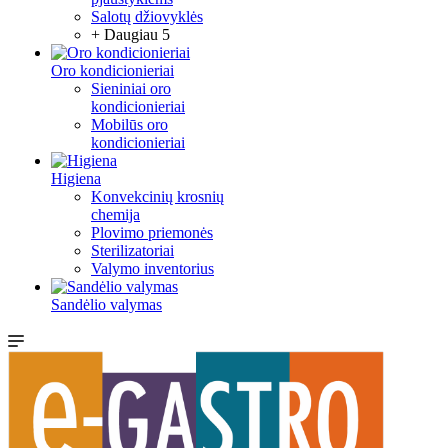
Salotų džiovyklės
+ Daugiau 5
Oro kondicionieriai
Sieniniai oro
kondicionieriai
Mobilūs oro
kondicionieriai
Higiena
Konvekcinių krosnių
chemija
Plovimo priemonės
Sterilizatoriai
Valymo inventorius
Sandėlio valymas