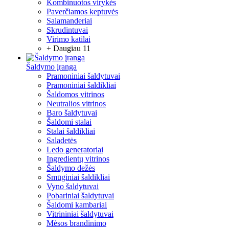
Kombinuotos virykės
Paverčiamos keptuvės
Salamanderiai
Skrudintuvai
Virimo katilai
+ Daugiau 11
Šaldymo įranga
Pramoniniai šaldytuvai
Pramoniniai šaldikliai
Šaldomos vitrinos
Neutralios vitrinos
Baro šaldytuvai
Šaldomi stalai
Stalai šaldikliai
Saladetės
Ledo generatoriai
Ingredientų vitrinos
Šaldymo dežės
Smūginiai šaldikliai
Vyno šaldytuvai
Pobariniai šaldytuvai
Šaldomi kambariai
Vitrininiai šaldytuvai
Mėsos brandinimo