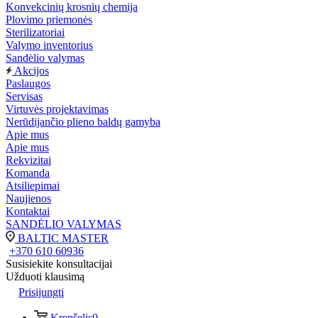
Konvekcinių krosnių chemija
Plovimo priemonės
Sterilizatoriai
Valymo inventorius
Sandėlio valymas
Akcijos
Paslaugos
Servisas
Virtuvės projektavimas
Nerūdijančio plieno baldų gamyba
Apie mus
Apie mus
Rekvizitai
Komanda
Atsiliepimai
Naujienos
Kontaktai
SANDĖLIO VALYMAS
BALTIC MASTER
+370 610 60936
Susisiekite konsultacijai
Užduoti klausimą
Prisijungti
Krepšelis
0