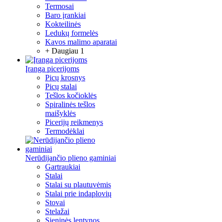
Termosai
Baro įrankiai
Kokteilinės
Ledukų formelės
Kavos malimo aparatai
+ Daugiau 1
Įranga picerijoms
Picų krosnys
Picų stalai
Tešlos kočioklės
Spiralinės tešlos
maišyklės
Picerijų reikmenys
Termodėklai
Nerūdijančio plieno gaminiai
Gartraukiai
Stalai
Stalai su plautuvėmis
Stalai prie indaplovių
Stovai
Stelažai
Sieninės lentynos