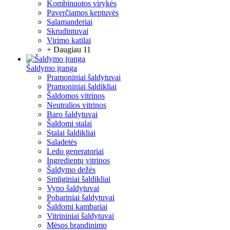
Kombinuotos virykės
Paverčiamos keptuvės
Salamanderiai
Skrudintuvai
Virimo katilai
+ Daugiau 11
Šaldymo įranga
Pramoniniai šaldytuvai
Pramoniniai šaldikliai
Šaldomos vitrinos
Neutralios vitrinos
Baro šaldytuvai
Šaldomi stalai
Stalai šaldikliai
Saladetės
Ledo generatoriai
Ingredientų vitrinos
Šaldymo dežės
Smūginiai šaldikliai
Vyno šaldytuvai
Pobariniai šaldytuvai
Šaldomi kambariai
Vitrininiai šaldytuvai
Mėsos brandinimo