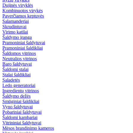
Dujinės viryklės
Kombinuotos virykės
Paverčiamos keptuvės
Salamanderiai
Skrudintuvai
Virimo katilai
Šaldymo įranga
Pramoniniai šaldytuvai
Pramoniniai šaldikliai
Šaldomos vitrinos
Neutralios vitrinos
Baro šaldytuvai
Šaldomi stalai
Stalai šaldikliai
Saladetės
Ledo generatoriai
Ingredientų vitrinos
Šaldymo dežės
Smūginiai šaldikliai
Vyno šaldytuvai
Pobariniai šaldytuvai
Šaldomi kambariai
Vitrininiai šaldytuvai
Mėsos brandinimo kameros