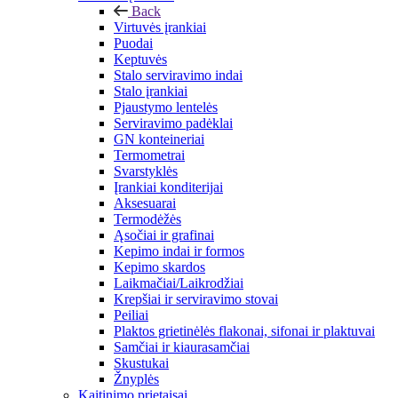
Back
Virtuvės įrankiai
Puodai
Keptuvės
Stalo serviravimo indai
Stalo įrankiai
Pjaustymo lentelės
Serviravimo padėklai
GN konteineriai
Termometrai
Svarstyklės
Įrankiai konditerijai
Aksesuarai
Termodėžės
Ąsočiai ir grafinai
Kepimo indai ir formos
Kepimo skardos
Laikmačiai/Laikrodžiai
Krepšiai ir serviravimo stovai
Peiliai
Plaktos grietinėlės flakonai, sifonai ir plaktuvai
Samčiai ir kiaurasamčiai
Skustukai
Žnyplės
Kaitinimo prietaisai