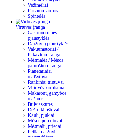
Vežimėliai
Plovimo vonios
Spintelės
Virtuvės įranga
Gastronominės
pjaustyklės
Daržovių pjaustyklės
Vakuumatoriai /
Pakavimo įranga
Mėsmalės / Mėsos
paruošimo įranga
Planetariniai
maišytuvai
Rankiniai trintuvai
Virtuvės kombainai
Makaronų gamybos
mašinos
Bulviaskutės
Dešrų kimštuvai
Kaulų pjūklai
Mėsos purentuvai
Mėsmalių priedai
Peiliai daržovių