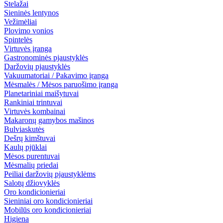
Stelažai
Sieninės lentynos
Vežimėliai
Plovimo vonios
Spintelės
Virtuvės įranga
Gastronominės pjaustyklės
Daržovių pjaustyklės
Vakuumatoriai / Pakavimo įranga
Mėsmalės / Mėsos paruošimo įranga
Planetariniai maišytuvai
Rankiniai trintuvai
Virtuvės kombainai
Makaronų gamybos mašinos
Bulviaskutės
Dešrų kimštuvai
Kaulų pjūklai
Mėsos purentuvai
Mėsmalių priedai
Peiliai daržovių pjaustyklėms
Salotų džiovyklės
Oro kondicionieriai
Sieniniai oro kondicionieriai
Mobilūs oro kondicionieriai
Higiena