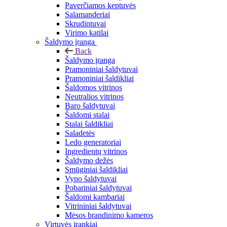
Paverčiamos keptuvės
Salamanderiai
Skrudintuvai
Virimo katilai
Šaldymo įranga
Back
Šaldymo įranga
Pramoniniai šaldytuvai
Pramoniniai šaldikliai
Šaldomos vitrinos
Neutralios vitrinos
Baro šaldytuvai
Šaldomi stalai
Stalai šaldikliai
Saladetės
Ledo generatoriai
Ingredientų vitrinos
Šaldymo dežės
Smūginiai šaldikliai
Vyno šaldytuvai
Pobariniai šaldytuvai
Šaldomi kambariai
Vitrininiai šaldytuvai
Mėsos brandinimo kameros
Virtuvės įrankiai