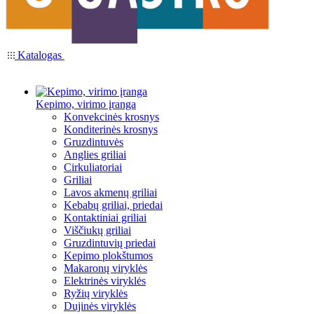
Katalogas
Kepimo, virimo įranga
Konvekcinės krosnys
Konditerinės krosnys
Gruzdintuvės
Anglies griliai
Cirkuliatoriai
Griliai
Lavos akmenų griliai
Kebabų griliai, priedai
Kontaktiniai griliai
Viščiukų griliai
Gruzdintuvių priedai
Kepimo plokštumos
Makaronų viryklės
Elektrinės viryklės
Ryžių viryklės
Dujinės viryklės