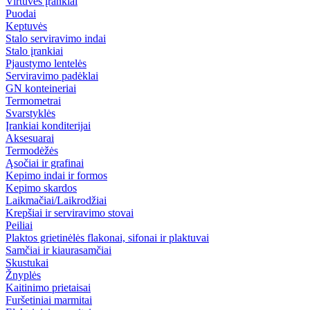
Virtuvės įrankiai
Puodai
Keptuvės
Stalo serviravimo indai
Stalo įrankiai
Pjaustymo lentelės
Serviravimo padėklai
GN konteineriai
Termometrai
Svarstyklės
Įrankiai konditerijai
Aksesuarai
Termodėžės
Ąsočiai ir grafinai
Kepimo indai ir formos
Kepimo skardos
Laikmačiai/Laikrodžiai
Krepšiai ir serviravimo stovai
Peiliai
Plaktos grietinėlės flakonai, sifonai ir plaktuvai
Samčiai ir kiaurasamčiai
Skustukai
Žnyplės
Kaitinimo prietaisai
Furšetiniai marmitai