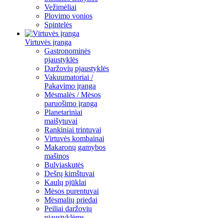
Vežimėliai
Plovimo vonios
Spintelės
Virtuvės įranga
Gastronominės
pjaustyklės
Daržovių pjaustyklės
Vakuumatoriai /
Pakavimo įranga
Mėsmalės / Mėsos
paruošimo įranga
Planetariniai
maišytuvai
Rankiniai trintuvai
Virtuvės kombainai
Makaronų gamybos
mašinos
Bulviaskutės
Dešrų kimštuvai
Kaulų pjūklai
Mėsos purentuvai
Mėsmalių priedai
Peiliai daržovių
pjaustyklėms