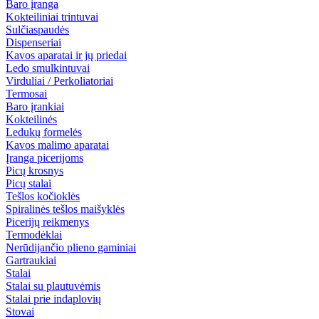
Baro įranga
Kokteiliniai trintuvai
Sulčiaspaudės
Dispenseriai
Kavos aparatai ir jų priedai
Ledo smulkintuvai
Virduliai / Perkoliatoriai
Termosai
Baro įrankiai
Kokteilinės
Ledukų formelės
Kavos malimo aparatai
Įranga picerijoms
Picų krosnys
Picų stalai
Tešlos kočioklės
Spiralinės tešlos maišyklės
Picerijų reikmenys
Termodėklai
Nerūdijančio plieno gaminiai
Gartraukiai
Stalai
Stalai su plautuvėmis
Stalai prie indaplovių
Stovai