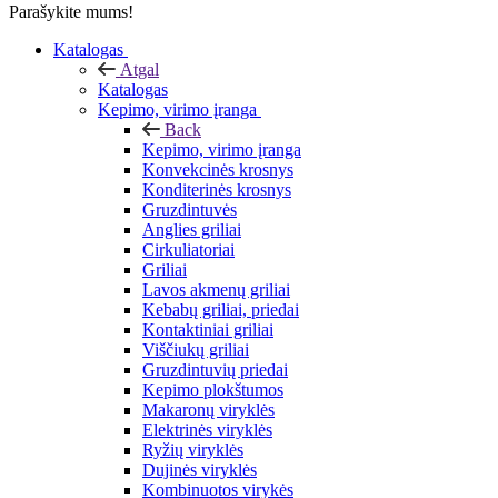
Parašykite mums!
Katalogas
Atgal
Katalogas
Kepimo, virimo įranga
Back
Kepimo, virimo įranga
Konvekcinės krosnys
Konditerinės krosnys
Gruzdintuvės
Anglies griliai
Cirkuliatoriai
Griliai
Lavos akmenų griliai
Kebabų griliai, priedai
Kontaktiniai griliai
Viščiukų griliai
Gruzdintuvių priedai
Kepimo plokštumos
Makaronų viryklės
Elektrinės viryklės
Ryžių viryklės
Dujinės viryklės
Kombinuotos virykės