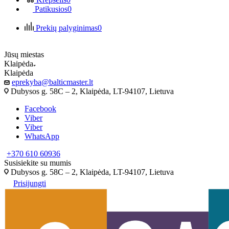
Patikusios
0
Prekių palyginimas
0
Jūsų miestas
Klaipėda
Klaipėda
eprekyba@balticmaster.lt
Dubysos g. 58C – 2, Klaipėda, LT-94107, Lietuva
Facebook
Viber
Viber
WhatsApp
+370 610 60936
Susisiekite su mumis
Dubysos g. 58C – 2, Klaipėda, LT-94107, Lietuva
Prisijungti