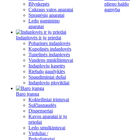
Blynkepės
plieno baldų
Cukraus vatos aparatai
gamyba
Spragėsių aparatai
Ledų gaminimo
aparatai
Indaplovės ir jų priedai
Pobarinės indaplovės
Kupolinės indaplovės
Tunelinės indaplovės
Vandens minkštintuvai
Indaplovių kasetės
Riebalų gaudyklės
Spaudiminiai dušai
Indaplovių plovikliai
Baro įranga
Kokteiliniai trintuvai
Sulčiaspaudės
Dispenseriai
Kavos aparatai ir jų
priedai
Ledo smulkintuvai
Virduliai /
Perkoliatoriai