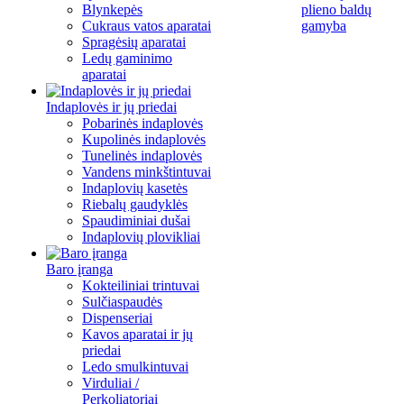
Blynkepės
plieno baldų
Cukraus vatos aparatai
gamyba
Spragėsių aparatai
Ledų gaminimo
aparatai
Indaplovės ir jų priedai
Pobarinės indaplovės
Kupolinės indaplovės
Tunelinės indaplovės
Vandens minkštintuvai
Indaplovių kasetės
Riebalų gaudyklės
Spaudiminiai dušai
Indaplovių plovikliai
Baro įranga
Kokteiliniai trintuvai
Sulčiaspaudės
Dispenseriai
Kavos aparatai ir jų
priedai
Ledo smulkintuvai
Virduliai /
Perkoliatoriai