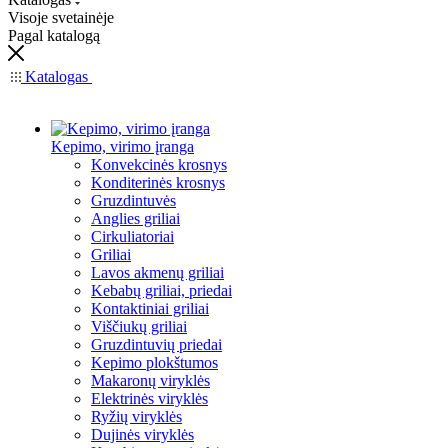
Visoje svetainėje
Pagal katalogą
Katalogas
Kepimo, virimo įranga
Konvekcinės krosnys
Konditerinės krosnys
Gruzdintuvės
Anglies griliai
Cirkuliatoriai
Griliai
Lavos akmenų griliai
Kebabų griliai, priedai
Kontaktiniai griliai
Viščiukų griliai
Gruzdintuvių priedai
Kepimo plokštumos
Makaronų viryklės
Elektrinės viryklės
Ryžių viryklės
Dujinės viryklės