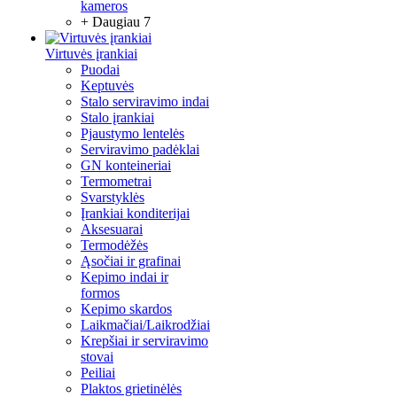
kameros
+ Daugiau 7
Virtuvės įrankiai
Puodai
Keptuvės
Stalo serviravimo indai
Stalo įrankiai
Pjaustymo lentelės
Serviravimo padėklai
GN konteineriai
Termometrai
Svarstyklės
Įrankiai konditerijai
Aksesuarai
Termodėžės
Ąsočiai ir grafinai
Kepimo indai ir
formos
Kepimo skardos
Laikmačiai/Laikrodžiai
Krepšiai ir serviravimo
stovai
Peiliai
Plaktos grietinėlės