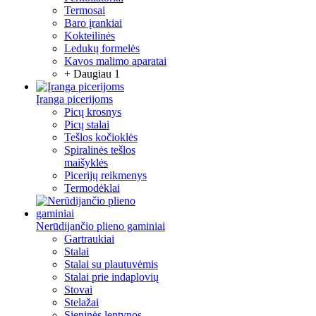
Termosai
Baro įrankiai
Kokteilinės
Ledukų formelės
Kavos malimo aparatai
+ Daugiau 1
Įranga picerijoms
Picų krosnys
Picų stalai
Tešlos kočioklės
Spiralinės tešlos
maišyklės
Picerijų reikmenys
Termodėklai
Nerūdijančio plieno gaminiai
Gartraukiai
Stalai
Stalai su plautuvėmis
Stalai prie indaplovių
Stovai
Stelažai
Sieninės lentynos