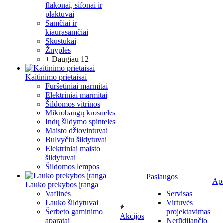
flakonai, sifonai ir
plaktuvai
Samčiai ir
kiaurasamčiai
Skustukai
Žnyplės
+ Daugiau 12
Kaitinimo prietaisai
Furšetiniai marmitai
Elektriniai marmitai
Šildomos vitrinos
Mikrobangų krosnelės
Indų šildymo spintelės
Maisto džiovintuvai
Bulvyčiu šildytuvai
Elektriniai maisto
šildytuvai
Šildomos lempos
Paslaugos
Ap
Lauko prekybos įranga
Vaflinės
Servisas
Lauko šildytuvai
Virtuvės
Šerbeto gaminimo
projektavimas
Akcijos
aparatai
Nerūdijančio