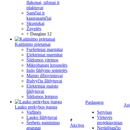
flakonai, sifonai ir
plaktuvai
Samčiai ir
kiaurasamčiai
Skustukai
Žnyplės
+ Daugiau 12
Kaitinimo prietaisai
Furšetiniai marmitai
Elektriniai marmitai
Šildomos vitrinos
Mikrobangų krosnelės
Indų šildymo spintelės
Maisto džiovintuvai
Bulvyčiu šildytuvai
Elektriniai maisto
šildytuvai
Šildomos lempos
Paslaugos
Ap
Lauko prekybos įranga
Vaflinės
Servisas
Lauko šildytuvai
Virtuvės
Šerbeto gaminimo
projektavimas
Akcijos
aparatai
Nerūdijančio