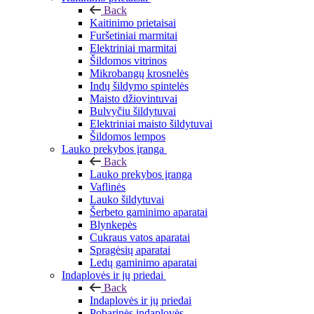
Back
Kaitinimo prietaisai
Furšetiniai marmitai
Elektriniai marmitai
Šildomos vitrinos
Mikrobangų krosnelės
Indų šildymo spintelės
Maisto džiovintuvai
Bulvyčiu šildytuvai
Elektriniai maisto šildytuvai
Šildomos lempos
Lauko prekybos įranga
Back
Lauko prekybos įranga
Vaflinės
Lauko šildytuvai
Šerbeto gaminimo aparatai
Blynkepės
Cukraus vatos aparatai
Spragėsių aparatai
Ledų gaminimo aparatai
Indaplovės ir jų priedai
Back
Indaplovės ir jų priedai
Pobarinės indaplovės