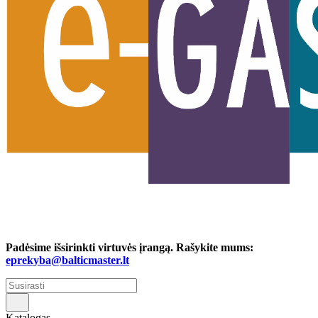
Padėsime išsirinkti virtuvės įrangą. Rašykite mums:
eprekyba@balticmaster.lt
Katalogas