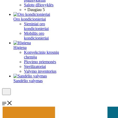
pjaustyklėms
Salotų džiovyklės
+ Daugiau 5
Oro kondicionieriai
Sieniniai oro
kondicionieriai
Mobilūs oro
kondicionieriai
Higiena
Konvekcinių krosnių
chemija
Plovimo priemonės
Sterilizatoriai
Valymo inventorius
Sandėlio valymas