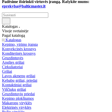
Padėsime išsirinkti virtuvės įrangą. Rašykite mums:
eprekyba@balticmaster.lt
Katalogas
Visoje svetainėje
Pagal katalogą
Katalogas
Kepimo, virimo įranga
Konvekcinės krosnys
Konditerinės krosnys
Gruzdintuvės
Anglies griliai
Cirkuliatoriai
Griliai
Lavos akmenų griliai
Kebabų griliai, priedai
Kontaktiniai griliai
Viščiukų griliai
Gruzdintuvių priedai
Kepimo plokštumos
Makaronų viryklės
Elektrinės viryklės
Ryžių viryklės