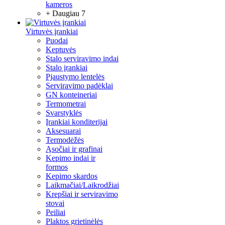
kameros
+ Daugiau 7
Virtuvės įrankiai
Puodai
Keptuvės
Stalo serviravimo indai
Stalo įrankiai
Pjaustymo lentelės
Serviravimo padėklai
GN konteineriai
Termometrai
Svarstyklės
Įrankiai konditerijai
Aksesuarai
Termodėžės
Ąsočiai ir grafinai
Kepimo indai ir
formos
Kepimo skardos
Laikmačiai/Laikrodžiai
Krepšiai ir serviravimo
stovai
Peiliai
Plaktos grietinėlės