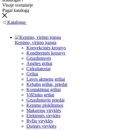
Visoje svetainėje
Pagal katalogą
Katalogas
Kepimo, virimo įranga
Konvekcinės krosnys
Konditerinės krosnys
Gruzdintuvės
Anglies griliai
Cirkuliatoriai
Griliai
Lavos akmenų griliai
Kebabų griliai, priedai
Kontaktiniai griliai
Viščiukų griliai
Gruzdintuvių priedai
Kepimo plokštumos
Makaronų viryklės
Elektrinės viryklės
Ryžių viryklės
Dujinės viryklės