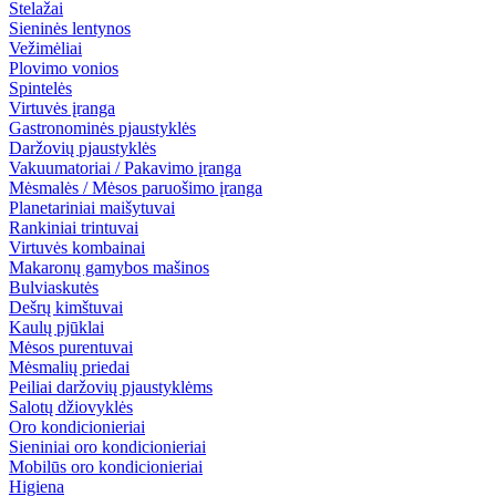
Stelažai
Sieninės lentynos
Vežimėliai
Plovimo vonios
Spintelės
Virtuvės įranga
Gastronominės pjaustyklės
Daržovių pjaustyklės
Vakuumatoriai / Pakavimo įranga
Mėsmalės / Mėsos paruošimo įranga
Planetariniai maišytuvai
Rankiniai trintuvai
Virtuvės kombainai
Makaronų gamybos mašinos
Bulviaskutės
Dešrų kimštuvai
Kaulų pjūklai
Mėsos purentuvai
Mėsmalių priedai
Peiliai daržovių pjaustyklėms
Salotų džiovyklės
Oro kondicionieriai
Sieniniai oro kondicionieriai
Mobilūs oro kondicionieriai
Higiena