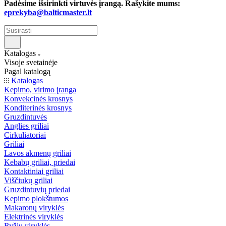
Padėsime išsirinkti virtuvės įrangą. Rašykite mums:
eprekyba@balticmaster.lt
Katalogas
Visoje svetainėje
Pagal katalogą
Katalogas
Kepimo, virimo įranga
Konvekcinės krosnys
Konditerinės krosnys
Gruzdintuvės
Anglies griliai
Cirkuliatoriai
Griliai
Lavos akmenų griliai
Kebabų griliai, priedai
Kontaktiniai griliai
Viščiukų griliai
Gruzdintuvių priedai
Kepimo plokštumos
Makaronų viryklės
Elektrinės viryklės
Ryžių viryklės