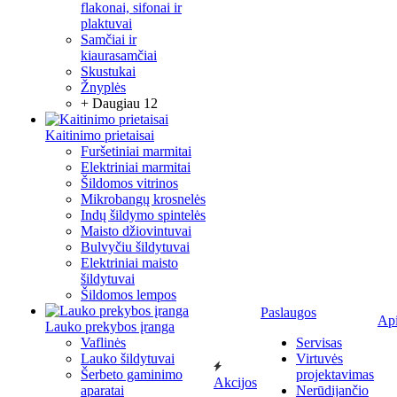
flakonai, sifonai ir
plaktuvai
Samčiai ir
kiaurasamčiai
Skustukai
Žnyplės
+ Daugiau 12
Kaitinimo prietaisai
Furšetiniai marmitai
Elektriniai marmitai
Šildomos vitrinos
Mikrobangų krosnelės
Indų šildymo spintelės
Maisto džiovintuvai
Bulvyčiu šildytuvai
Elektriniai maisto
šildytuvai
Šildomos lempos
Paslaugos
Ap
Lauko prekybos įranga
Vaflinės
Servisas
Lauko šildytuvai
Virtuvės
Šerbeto gaminimo
projektavimas
Akcijos
aparatai
Nerūdijančio