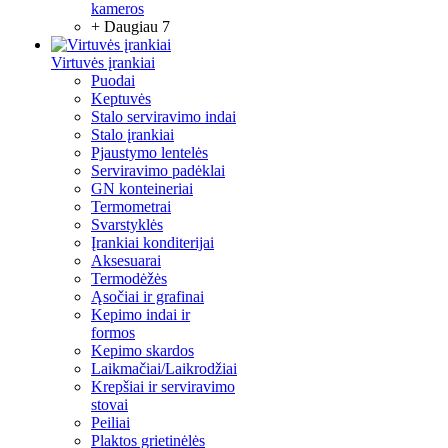
kameros
+ Daugiau 7
Virtuvės įrankiai
Puodai
Keptuvės
Stalo serviravimo indai
Stalo įrankiai
Pjaustymo lentelės
Serviravimo padėklai
GN konteineriai
Termometrai
Svarstyklės
Įrankiai konditerijai
Aksesuarai
Termodėžės
Ąsočiai ir grafinai
Kepimo indai ir
formos
Kepimo skardos
Laikmačiai/Laikrodžiai
Krepšiai ir serviravimo
stovai
Peiliai
Plaktos grietinėlės