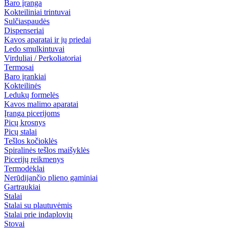
Baro įranga
Kokteiliniai trintuvai
Sulčiaspaudės
Dispenseriai
Kavos aparatai ir jų priedai
Ledo smulkintuvai
Virduliai / Perkoliatoriai
Termosai
Baro įrankiai
Kokteilinės
Ledukų formelės
Kavos malimo aparatai
Įranga picerijoms
Picų krosnys
Picų stalai
Tešlos kočioklės
Spiralinės tešlos maišyklės
Picerijų reikmenys
Termodėklai
Nerūdijančio plieno gaminiai
Gartraukiai
Stalai
Stalai su plautuvėmis
Stalai prie indaplovių
Stovai