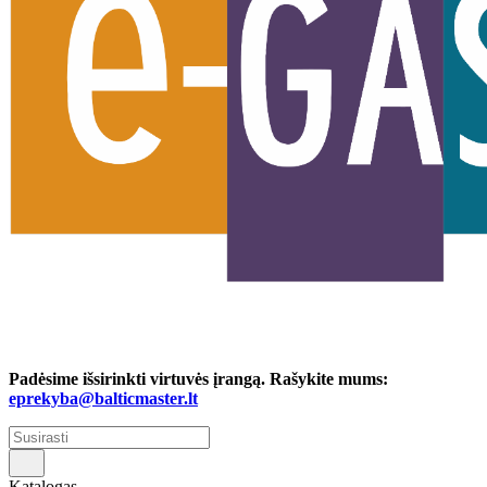
Padėsime išsirinkti virtuvės įrangą. Rašykite mums:
eprekyba@balticmaster.lt
Katalogas