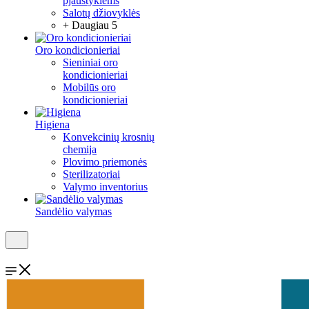
pjaustyklėms
Salotų džiovyklės
+ Daugiau 5
Oro kondicionieriai
Sieniniai oro
kondicionieriai
Mobilūs oro
kondicionieriai
Higiena
Konvekcinių krosnių
chemija
Plovimo priemonės
Sterilizatoriai
Valymo inventorius
Sandėlio valymas