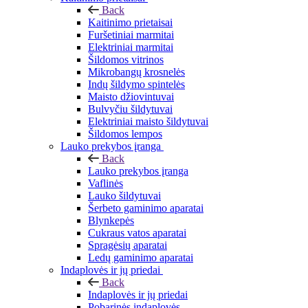
Back
Kaitinimo prietaisai
Furšetiniai marmitai
Elektriniai marmitai
Šildomos vitrinos
Mikrobangų krosnelės
Indų šildymo spintelės
Maisto džiovintuvai
Bulvyčiu šildytuvai
Elektriniai maisto šildytuvai
Šildomos lempos
Lauko prekybos įranga
Back
Lauko prekybos įranga
Vaflinės
Lauko šildytuvai
Šerbeto gaminimo aparatai
Blynkepės
Cukraus vatos aparatai
Spragėsių aparatai
Ledų gaminimo aparatai
Indaplovės ir jų priedai
Back
Indaplovės ir jų priedai
Pobarinės indaplovės