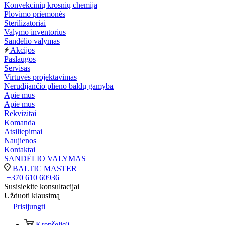
Konvekcinių krosnių chemija
Plovimo priemonės
Sterilizatoriai
Valymo inventorius
Sandėlio valymas
Akcijos
Paslaugos
Servisas
Virtuvės projektavimas
Nerūdijančio plieno baldų gamyba
Apie mus
Apie mus
Rekvizitai
Komanda
Atsiliepimai
Naujienos
Kontaktai
SANDĖLIO VALYMAS
BALTIC MASTER
+370 610 60936
Susisiekite konsultacijai
Užduoti klausimą
Prisijungti
Krepšelis
0