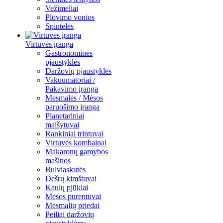
Vežimėliai
Plovimo vonios
Spintelės
Virtuvės įranga
Gastronominės
pjaustyklės
Daržovių pjaustyklės
Vakuumatoriai /
Pakavimo įranga
Mėsmalės / Mėsos
paruošimo įranga
Planetariniai
maišytuvai
Rankiniai trintuvai
Virtuvės kombainai
Makaronų gamybos
mašinos
Bulviaskutės
Dešrų kimštuvai
Kaulų pjūklai
Mėsos purentuvai
Mėsmalių priedai
Peiliai daržovių