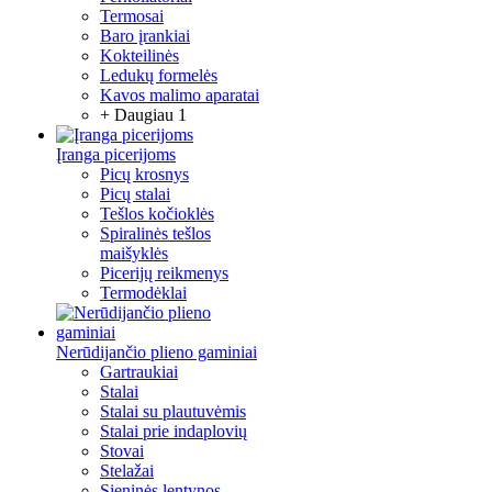
Termosai
Baro įrankiai
Kokteilinės
Ledukų formelės
Kavos malimo aparatai
+ Daugiau 1
Įranga picerijoms
Picų krosnys
Picų stalai
Tešlos kočioklės
Spiralinės tešlos
maišyklės
Picerijų reikmenys
Termodėklai
Nerūdijančio plieno gaminiai
Gartraukiai
Stalai
Stalai su plautuvėmis
Stalai prie indaplovių
Stovai
Stelažai
Sieninės lentynos