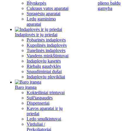
Blynkepės
plieno baldų
Cukraus vatos aparatai
gamyba
Spragėsių aparatai
Ledų gaminimo
aparatai
Indaplovės ir jų priedai
Pobarinės indaplovės
Kupolinės indaplovės
Tunelinės indaplovės
Vandens minkštintuvai
Indaplovių kasetės
Riebalų gaudyklės
Spaudiminiai dušai
Indaplovių plovikliai
Baro įranga
Kokteiliniai trintuvai
Sulčiaspaudės
Dispenseriai
Kavos aparatai ir jų
priedai
Ledo smulkintuvai
Virduliai /
Perkoliatoriai