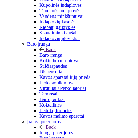
Kupolinės indaplovės
Tunelinės indaplovės
Vandens minkštintuvai
Indaplovių kasetės
Riebalų gaudyklės
Spaudiminiai dušai
Indaplovių plovikliai
Baro įranga
Back
Baro įranga
Kokteiliniai trintuvai
Sulčiaspaudės
Dispenseriai
Kavos aparatai ir jų priedai
Ledo smulkintuvai
Virduliai / Perkoliatoriai
Termosai
Baro įrankiai
Kokteilinės
Ledukų formelės
Kavos malimo aparatai
Įranga picerijoms
Back
Įranga picerijoms