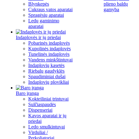
Blynkepės
plieno baldų
Cukraus vatos aparatai
gamyba
Spragėsių aparatai
Ledų gaminimo
aparatai
Indaplovės ir jų priedai
Pobarinės indaplovės
Kupolinės indaplovės
Tunelinės indaplovės
Vandens minkštintuvai
Indaplovių kasetės
Riebalų gaudyklės
Spaudiminiai dušai
Indaplovių plovikliai
Baro įranga
Kokteiliniai trintuvai
Sulčiaspaudės
Dispenseriai
Kavos aparatai ir jų
priedai
Ledo smulkintuvai
Virduliai /
Perkoliatoriai