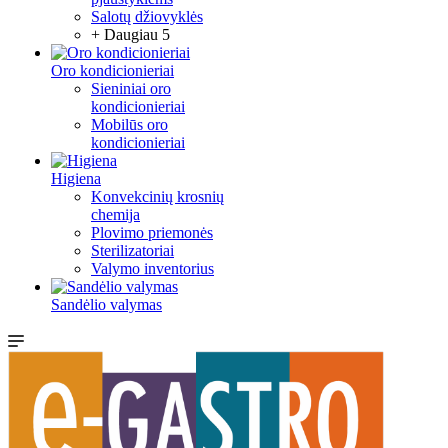
Salotų džiovyklės
+ Daugiau 5
Oro kondicionieriai
Sieniniai oro
kondicionieriai
Mobilūs oro
kondicionieriai
Higiena
Konvekcinių krosnių
chemija
Plovimo priemonės
Sterilizatoriai
Valymo inventorius
Sandėlio valymas