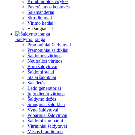
Kombinuotos virykės
Paverčiamos keptuvės
Salamanderiai
Skrudintuvai
Virimo katilai
+ Daugiau 11
Šaldymo įranga
Pramoniniai šaldytuvai
Pramoniniai šaldikliai
Šaldomos vitrinos
Neutralios vitrinos
Baro šaldytuvai
Šaldomi stalai
Stalai šaldikliai
Saladetės
Ledo generatoriai
Ingredientų vitrinos
Šaldymo dežės
Smūginiai šaldikliai
Vyno šaldytuvai
Pobariniai šaldytuvai
Šaldomi kambariai
Vitrininiai šaldytuvai
Mėsos brandinimo