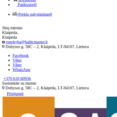
Patikusios
0
Prekių palyginimas
0
Jūsų miestas
Klaipėda
Klaipėda
eprekyba@balticmaster.lt
Dubysos g. 58C – 2, Klaipėda, LT-94107, Lietuva
Facebook
Viber
Viber
WhatsApp
+370 610 60936
Susisiekite su mumis
Dubysos g. 58C – 2, Klaipėda, LT-94107, Lietuva
Prisijungti