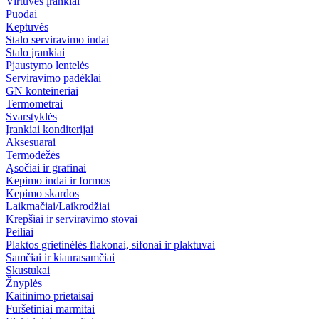
Virtuvės įrankiai
Puodai
Keptuvės
Stalo serviravimo indai
Stalo įrankiai
Pjaustymo lentelės
Serviravimo padėklai
GN konteineriai
Termometrai
Svarstyklės
Įrankiai konditerijai
Aksesuarai
Termodėžės
Ąsočiai ir grafinai
Kepimo indai ir formos
Kepimo skardos
Laikmačiai/Laikrodžiai
Krepšiai ir serviravimo stovai
Peiliai
Plaktos grietinėlės flakonai, sifonai ir plaktuvai
Samčiai ir kiaurasamčiai
Skustukai
Žnyplės
Kaitinimo prietaisai
Furšetiniai marmitai