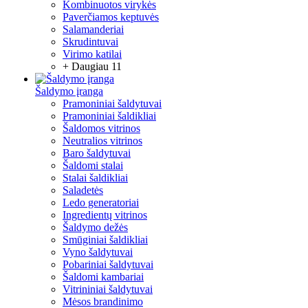
Kombinuotos virykės
Paverčiamos keptuvės
Salamanderiai
Skrudintuvai
Virimo katilai
+ Daugiau 11
Šaldymo įranga
Pramoniniai šaldytuvai
Pramoniniai šaldikliai
Šaldomos vitrinos
Neutralios vitrinos
Baro šaldytuvai
Šaldomi stalai
Stalai šaldikliai
Saladetės
Ledo generatoriai
Ingredientų vitrinos
Šaldymo dežės
Smūginiai šaldikliai
Vyno šaldytuvai
Pobariniai šaldytuvai
Šaldomi kambariai
Vitrininiai šaldytuvai
Mėsos brandinimo