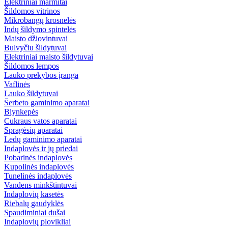
Elektriniai marmitai
Šildomos vitrinos
Mikrobangų krosnelės
Indų šildymo spintelės
Maisto džiovintuvai
Bulvyčiu šildytuvai
Elektriniai maisto šildytuvai
Šildomos lempos
Lauko prekybos įranga
Vaflinės
Lauko šildytuvai
Šerbeto gaminimo aparatai
Blynkepės
Cukraus vatos aparatai
Spragėsių aparatai
Ledų gaminimo aparatai
Indaplovės ir jų priedai
Pobarinės indaplovės
Kupolinės indaplovės
Tunelinės indaplovės
Vandens minkštintuvai
Indaplovių kasetės
Riebalų gaudyklės
Spaudiminiai dušai
Indaplovių plovikliai