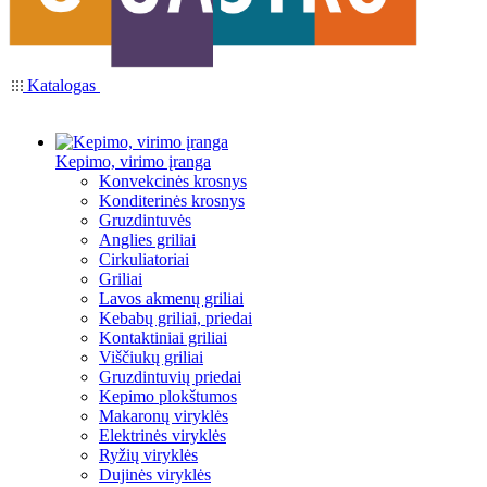
Katalogas
Kepimo, virimo įranga
Konvekcinės krosnys
Konditerinės krosnys
Gruzdintuvės
Anglies griliai
Cirkuliatoriai
Griliai
Lavos akmenų griliai
Kebabų griliai, priedai
Kontaktiniai griliai
Viščiukų griliai
Gruzdintuvių priedai
Kepimo plokštumos
Makaronų viryklės
Elektrinės viryklės
Ryžių viryklės
Dujinės viryklės