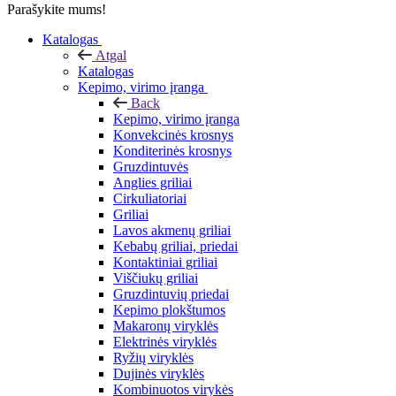
Parašykite mums!
Katalogas
Atgal
Katalogas
Kepimo, virimo įranga
Back
Kepimo, virimo įranga
Konvekcinės krosnys
Konditerinės krosnys
Gruzdintuvės
Anglies griliai
Cirkuliatoriai
Griliai
Lavos akmenų griliai
Kebabų griliai, priedai
Kontaktiniai griliai
Viščiukų griliai
Gruzdintuvių priedai
Kepimo plokštumos
Makaronų viryklės
Elektrinės viryklės
Ryžių viryklės
Dujinės viryklės
Kombinuotos virykės