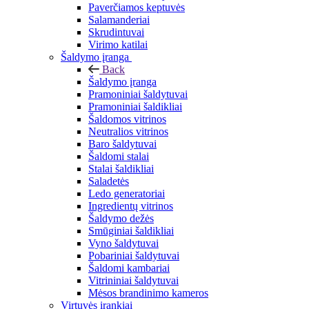
Paverčiamos keptuvės
Salamanderiai
Skrudintuvai
Virimo katilai
Šaldymo įranga
Back
Šaldymo įranga
Pramoniniai šaldytuvai
Pramoniniai šaldikliai
Šaldomos vitrinos
Neutralios vitrinos
Baro šaldytuvai
Šaldomi stalai
Stalai šaldikliai
Saladetės
Ledo generatoriai
Ingredientų vitrinos
Šaldymo dežės
Smūginiai šaldikliai
Vyno šaldytuvai
Pobariniai šaldytuvai
Šaldomi kambariai
Vitrininiai šaldytuvai
Mėsos brandinimo kameros
Virtuvės įrankiai