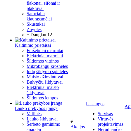
flakonai, sifonai ir
plaktuvai
Samčiai ir
kiaurasamčiai
Skustukai
Žnyplės
+ Daugiau 12
Kaitinimo prietaisai
Furšetiniai marmitai
Elektriniai marmitai
Šildomos vitrinos
Mikrobangų krosnelės
Indų šildymo spintelės
Maisto džiovintuvai
Bulvyčiu šildytuvai
Elektriniai maisto
šildytuvai
Šildomos lempos
Paslaugos
Ap
Lauko prekybos įranga
Vaflinės
Servisas
Lauko šildytuvai
Virtuvės
Šerbeto gaminimo
projektavimas
Akcijos
aparatai
Nerūdijančio