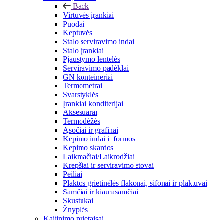
Back
Virtuvės įrankiai
Puodai
Keptuvės
Stalo serviravimo indai
Stalo įrankiai
Pjaustymo lentelės
Serviravimo padėklai
GN konteineriai
Termometrai
Svarstyklės
Įrankiai konditerijai
Aksesuarai
Termodėžės
Ąsočiai ir grafinai
Kepimo indai ir formos
Kepimo skardos
Laikmačiai/Laikrodžiai
Krepšiai ir serviravimo stovai
Peiliai
Plaktos grietinėlės flakonai, sifonai ir plaktuvai
Samčiai ir kiaurasamčiai
Skustukai
Žnyplės
Kaitinimo prietaisai