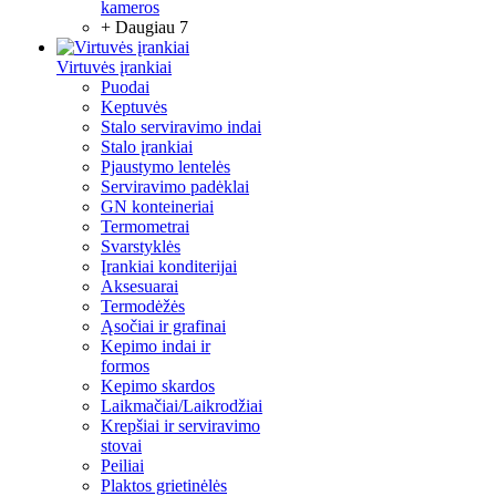
kameros
+ Daugiau 7
Virtuvės įrankiai
Puodai
Keptuvės
Stalo serviravimo indai
Stalo įrankiai
Pjaustymo lentelės
Serviravimo padėklai
GN konteineriai
Termometrai
Svarstyklės
Įrankiai konditerijai
Aksesuarai
Termodėžės
Ąsočiai ir grafinai
Kepimo indai ir
formos
Kepimo skardos
Laikmačiai/Laikrodžiai
Krepšiai ir serviravimo
stovai
Peiliai
Plaktos grietinėlės