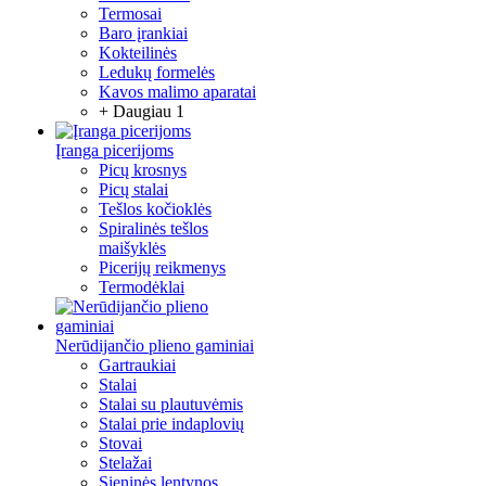
Termosai
Baro įrankiai
Kokteilinės
Ledukų formelės
Kavos malimo aparatai
+ Daugiau 1
Įranga picerijoms
Picų krosnys
Picų stalai
Tešlos kočioklės
Spiralinės tešlos
maišyklės
Picerijų reikmenys
Termodėklai
Nerūdijančio plieno gaminiai
Gartraukiai
Stalai
Stalai su plautuvėmis
Stalai prie indaplovių
Stovai
Stelažai
Sieninės lentynos