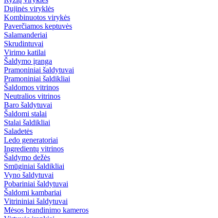
Dujinės viryklės
Kombinuotos virykės
Paverčiamos keptuvės
Salamanderiai
Skrudintuvai
Virimo katilai
Šaldymo įranga
Pramoniniai šaldytuvai
Pramoniniai šaldikliai
Šaldomos vitrinos
Neutralios vitrinos
Baro šaldytuvai
Šaldomi stalai
Stalai šaldikliai
Saladetės
Ledo generatoriai
Ingredientų vitrinos
Šaldymo dežės
Smūginiai šaldikliai
Vyno šaldytuvai
Pobariniai šaldytuvai
Šaldomi kambariai
Vitrininiai šaldytuvai
Mėsos brandinimo kameros