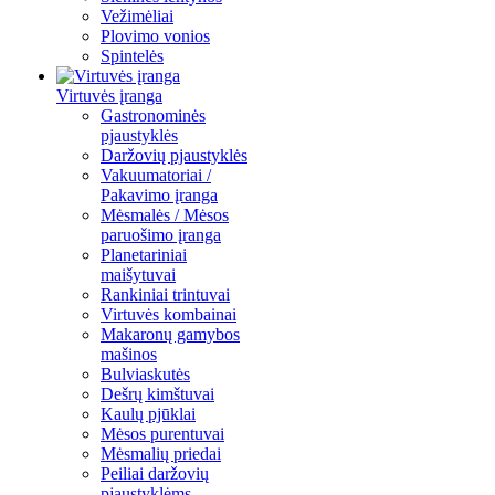
Vežimėliai
Plovimo vonios
Spintelės
Virtuvės įranga
Gastronominės
pjaustyklės
Daržovių pjaustyklės
Vakuumatoriai /
Pakavimo įranga
Mėsmalės / Mėsos
paruošimo įranga
Planetariniai
maišytuvai
Rankiniai trintuvai
Virtuvės kombainai
Makaronų gamybos
mašinos
Bulviaskutės
Dešrų kimštuvai
Kaulų pjūklai
Mėsos purentuvai
Mėsmalių priedai
Peiliai daržovių
pjaustyklėms