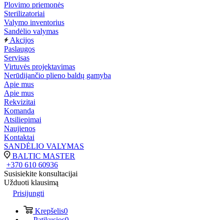
Plovimo priemonės
Sterilizatoriai
Valymo inventorius
Sandėlio valymas
Akcijos
Paslaugos
Servisas
Virtuvės projektavimas
Nerūdijančio plieno baldų gamyba
Apie mus
Apie mus
Rekvizitai
Komanda
Atsiliepimai
Naujienos
Kontaktai
SANDĖLIO VALYMAS
BALTIC MASTER
+370 610 60936
Susisiekite konsultacijai
Užduoti klausimą
Prisijungti
Krepšelis
0
Patikusios
0