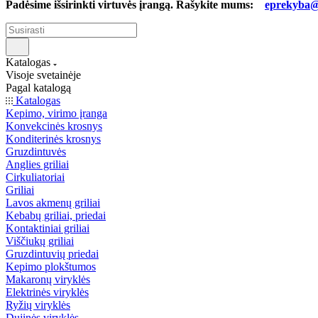
Padėsime išsirinkti virtuvės įrangą. Rašykite mums:
eprekyba@b
Katalogas
Visoje svetainėje
Pagal katalogą
Katalogas
Kepimo, virimo įranga
Konvekcinės krosnys
Konditerinės krosnys
Gruzdintuvės
Anglies griliai
Cirkuliatoriai
Griliai
Lavos akmenų griliai
Kebabų griliai, priedai
Kontaktiniai griliai
Viščiukų griliai
Gruzdintuvių priedai
Kepimo plokštumos
Makaronų viryklės
Elektrinės viryklės
Ryžių viryklės
Dujinės viryklės