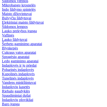
Šildomos vitrinos
Mikrobangų krosnelės
Indų šildymo spintelės
Maisto džiovintuvai
Bulvyčiu šildytuvai
Elektriniai maisto šildytuvai
Šildomos lempos
Lauko prekybos įranga
Vaflinės
Lauko šildytuvai
Šerbeto gaminimo aparatai
Blynkepės
Cukraus vatos aparatai
Spragėsių aparatai
Ledų gaminimo aparatai
Indaplovės ir jų priedai
Pobarinės indaplovės
Kupolinės indaplovės
Tunelinės indaplovės
Vandens minkštintuvai
Indaplovių kasetės
Riebalų gaudyklės
Spaudiminiai dušai
Indaplovių plovikliai
Baro įranga