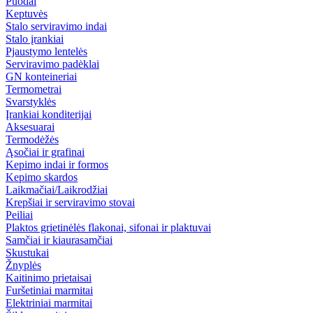
Puodai
Keptuvės
Stalo serviravimo indai
Stalo įrankiai
Pjaustymo lentelės
Serviravimo padėklai
GN konteineriai
Termometrai
Svarstyklės
Įrankiai konditerijai
Aksesuarai
Termodėžės
Ąsočiai ir grafinai
Kepimo indai ir formos
Kepimo skardos
Laikmačiai/Laikrodžiai
Krepšiai ir serviravimo stovai
Peiliai
Plaktos grietinėlės flakonai, sifonai ir plaktuvai
Samčiai ir kiaurasamčiai
Skustukai
Žnyplės
Kaitinimo prietaisai
Furšetiniai marmitai
Elektriniai marmitai