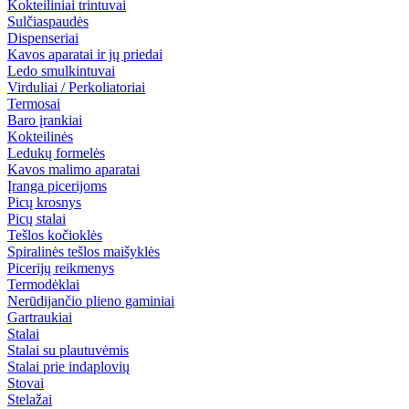
Kokteiliniai trintuvai
Sulčiaspaudės
Dispenseriai
Kavos aparatai ir jų priedai
Ledo smulkintuvai
Virduliai / Perkoliatoriai
Termosai
Baro įrankiai
Kokteilinės
Ledukų formelės
Kavos malimo aparatai
Įranga picerijoms
Picų krosnys
Picų stalai
Tešlos kočioklės
Spiralinės tešlos maišyklės
Picerijų reikmenys
Termodėklai
Nerūdijančio plieno gaminiai
Gartraukiai
Stalai
Stalai su plautuvėmis
Stalai prie indaplovių
Stovai
Stelažai