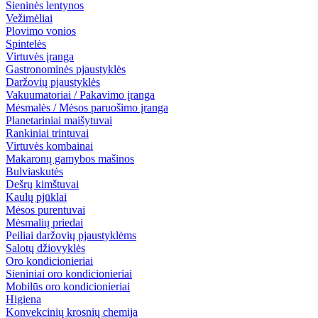
Sieninės lentynos
Vežimėliai
Plovimo vonios
Spintelės
Virtuvės įranga
Gastronominės pjaustyklės
Daržovių pjaustyklės
Vakuumatoriai / Pakavimo įranga
Mėsmalės / Mėsos paruošimo įranga
Planetariniai maišytuvai
Rankiniai trintuvai
Virtuvės kombainai
Makaronų gamybos mašinos
Bulviaskutės
Dešrų kimštuvai
Kaulų pjūklai
Mėsos purentuvai
Mėsmalių priedai
Peiliai daržovių pjaustyklėms
Salotų džiovyklės
Oro kondicionieriai
Sieniniai oro kondicionieriai
Mobilūs oro kondicionieriai
Higiena
Konvekcinių krosnių chemija