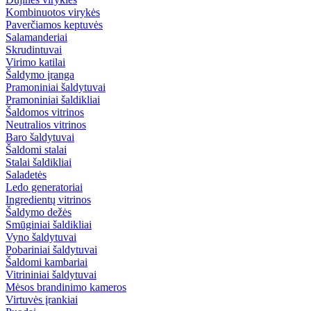
Kombinuotos virykės
Paverčiamos keptuvės
Salamanderiai
Skrudintuvai
Virimo katilai
Šaldymo įranga
Pramoniniai šaldytuvai
Pramoniniai šaldikliai
Šaldomos vitrinos
Neutralios vitrinos
Baro šaldytuvai
Šaldomi stalai
Stalai šaldikliai
Saladetės
Ledo generatoriai
Ingredientų vitrinos
Šaldymo dežės
Smūginiai šaldikliai
Vyno šaldytuvai
Pobariniai šaldytuvai
Šaldomi kambariai
Vitrininiai šaldytuvai
Mėsos brandinimo kameros
Virtuvės įrankiai