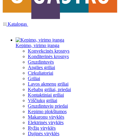
Katalogas
Kepimo, virimo įranga
Konvekcinės krosnys
Konditerinės krosnys
Gruzdintuvės
Anglies griliai
Cirkuliatoriai
Griliai
Lavos akmenų griliai
Kebabų griliai, priedai
Kontaktiniai griliai
Viščiukų griliai
Gruzdintuvių priedai
Kepimo plokštumos
Makaronų viryklės
Elektrinės viryklės
Ryžių viryklės
Dujinės viryklės