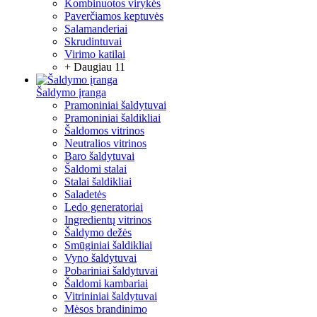
Kombinuotos virykės
Paverčiamos keptuvės
Salamanderiai
Skrudintuvai
Virimo katilai
+ Daugiau 11
Šaldymo įranga
Pramoniniai šaldytuvai
Pramoniniai šaldikliai
Šaldomos vitrinos
Neutralios vitrinos
Baro šaldytuvai
Šaldomi stalai
Stalai šaldikliai
Saladetės
Ledo generatoriai
Ingredientų vitrinos
Šaldymo dežės
Smūginiai šaldikliai
Vyno šaldytuvai
Pobariniai šaldytuvai
Šaldomi kambariai
Vitrininiai šaldytuvai
Mėsos brandinimo