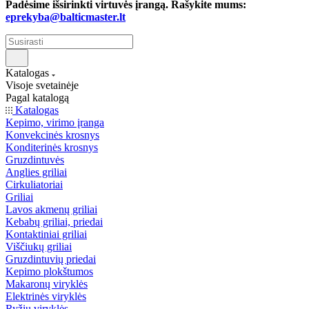
Padėsime išsirinkti virtuvės įrangą. Rašykite mums:
eprekyba@balticmaster.lt
Katalogas
Visoje svetainėje
Pagal katalogą
Katalogas
Kepimo, virimo įranga
Konvekcinės krosnys
Konditerinės krosnys
Gruzdintuvės
Anglies griliai
Cirkuliatoriai
Griliai
Lavos akmenų griliai
Kebabų griliai, priedai
Kontaktiniai griliai
Viščiukų griliai
Gruzdintuvių priedai
Kepimo plokštumos
Makaronų viryklės
Elektrinės viryklės
Ryžių viryklės