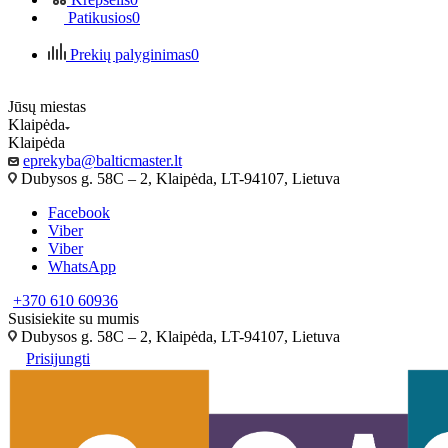
Patikusios
0
Prekių palyginimas
0
Jūsų miestas
Klaipėda
Klaipėda
eprekyba@balticmaster.lt
Dubysos g. 58C – 2, Klaipėda, LT-94107, Lietuva
Facebook
Viber
Viber
WhatsApp
+370 610 60936
Susisiekite su mumis
Dubysos g. 58C – 2, Klaipėda, LT-94107, Lietuva
Prisijungti