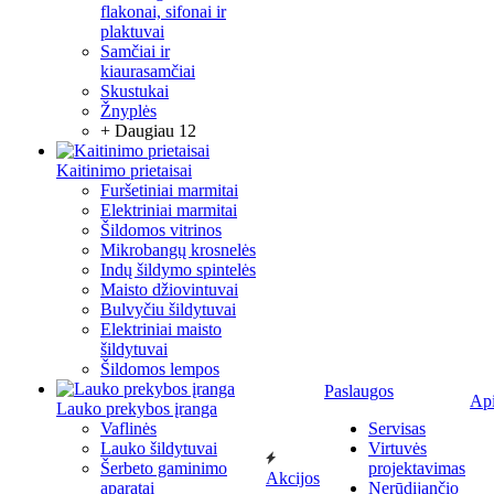
flakonai, sifonai ir
plaktuvai
Samčiai ir
kiaurasamčiai
Skustukai
Žnyplės
+ Daugiau 12
Kaitinimo prietaisai
Furšetiniai marmitai
Elektriniai marmitai
Šildomos vitrinos
Mikrobangų krosnelės
Indų šildymo spintelės
Maisto džiovintuvai
Bulvyčiu šildytuvai
Elektriniai maisto
šildytuvai
Šildomos lempos
Paslaugos
Ap
Lauko prekybos įranga
Vaflinės
Servisas
Lauko šildytuvai
Virtuvės
Šerbeto gaminimo
projektavimas
Akcijos
aparatai
Nerūdijančio