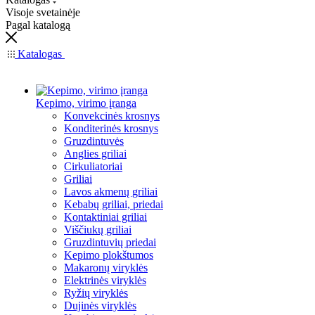
Visoje svetainėje
Pagal katalogą
Katalogas
Kepimo, virimo įranga
Konvekcinės krosnys
Konditerinės krosnys
Gruzdintuvės
Anglies griliai
Cirkuliatoriai
Griliai
Lavos akmenų griliai
Kebabų griliai, priedai
Kontaktiniai griliai
Viščiukų griliai
Gruzdintuvių priedai
Kepimo plokštumos
Makaronų viryklės
Elektrinės viryklės
Ryžių viryklės
Dujinės viryklės