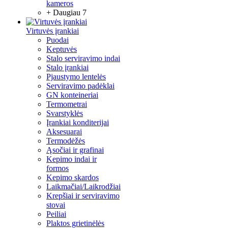
kameros
+ Daugiau 7
Virtuvės įrankiai
Puodai
Keptuvės
Stalo serviravimo indai
Stalo įrankiai
Pjaustymo lentelės
Serviravimo padėklai
GN konteineriai
Termometrai
Svarstyklės
Įrankiai konditerijai
Aksesuarai
Termodėžės
Ąsočiai ir grafinai
Kepimo indai ir
formos
Kepimo skardos
Laikmačiai/Laikrodžiai
Krepšiai ir serviravimo
stovai
Peiliai
Plaktos grietinėlės