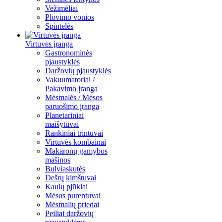
Vežimėliai
Plovimo vonios
Spintelės
Virtuvės įranga
Gastronominės
pjaustyklės
Daržovių pjaustyklės
Vakuumatoriai /
Pakavimo įranga
Mėsmalės / Mėsos
paruošimo įranga
Planetariniai
maišytuvai
Rankiniai trintuvai
Virtuvės kombainai
Makaronų gamybos
mašinos
Bulviaskutės
Dešrų kimštuvai
Kaulų pjūklai
Mėsos purentuvai
Mėsmalių priedai
Peiliai daržovių