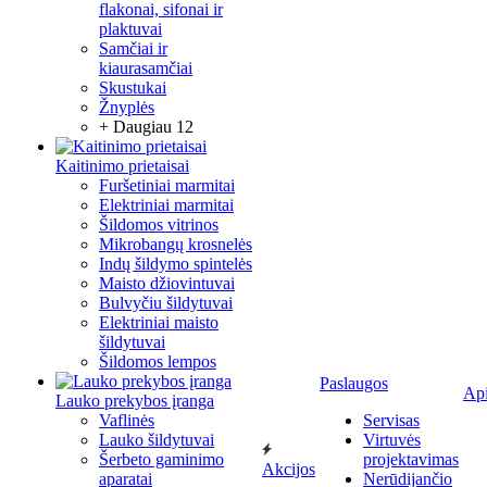
flakonai, sifonai ir
plaktuvai
Samčiai ir
kiaurasamčiai
Skustukai
Žnyplės
+ Daugiau 12
Kaitinimo prietaisai
Furšetiniai marmitai
Elektriniai marmitai
Šildomos vitrinos
Mikrobangų krosnelės
Indų šildymo spintelės
Maisto džiovintuvai
Bulvyčiu šildytuvai
Elektriniai maisto
šildytuvai
Šildomos lempos
Paslaugos
Ap
Lauko prekybos įranga
Vaflinės
Servisas
Lauko šildytuvai
Virtuvės
Šerbeto gaminimo
projektavimas
Akcijos
aparatai
Nerūdijančio