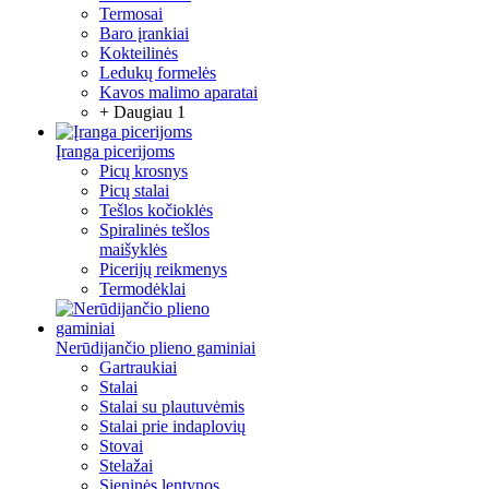
Termosai
Baro įrankiai
Kokteilinės
Ledukų formelės
Kavos malimo aparatai
+ Daugiau 1
Įranga picerijoms
Picų krosnys
Picų stalai
Tešlos kočioklės
Spiralinės tešlos
maišyklės
Picerijų reikmenys
Termodėklai
Nerūdijančio plieno gaminiai
Gartraukiai
Stalai
Stalai su plautuvėmis
Stalai prie indaplovių
Stovai
Stelažai
Sieninės lentynos