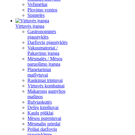
Vežimėliai
Plovimo vonios
Spintelės
Virtuvės įranga
Gastronominės
pjaustyklės
Daržovių pjaustyklės
Vakuumatoriai /
Pakavimo įranga
Mėsmalės / Mėsos
paruošimo įranga
Planetariniai
maišytuvai
Rankiniai trintuvai
Virtuvės kombainai
Makaronų gamybos
mašinos
Bulviaskutės
Dešrų kimštuvai
Kaulų pjūklai
Mėsos purentuvai
Mėsmalių priedai
Peiliai daržovių
pjaustyklėms