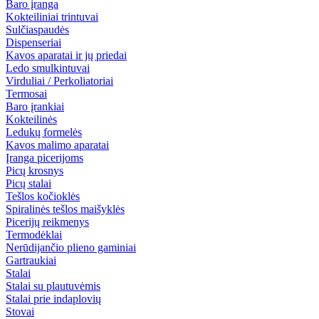
Baro įranga
Kokteiliniai trintuvai
Sulčiaspaudės
Dispenseriai
Kavos aparatai ir jų priedai
Ledo smulkintuvai
Virduliai / Perkoliatoriai
Termosai
Baro įrankiai
Kokteilinės
Ledukų formelės
Kavos malimo aparatai
Įranga picerijoms
Picų krosnys
Picų stalai
Tešlos kočioklės
Spiralinės tešlos maišyklės
Picerijų reikmenys
Termodėklai
Nerūdijančio plieno gaminiai
Gartraukiai
Stalai
Stalai su plautuvėmis
Stalai prie indaplovių
Stovai