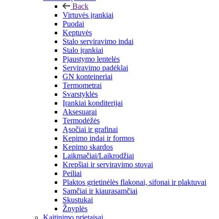
Back
Virtuvės įrankiai
Puodai
Keptuvės
Stalo serviravimo indai
Stalo įrankiai
Pjaustymo lentelės
Serviravimo padėklai
GN konteineriai
Termometrai
Svarstyklės
Įrankiai konditerijai
Aksesuarai
Termodėžės
Ąsočiai ir grafinai
Kepimo indai ir formos
Kepimo skardos
Laikmačiai/Laikrodžiai
Krepšiai ir serviravimo stovai
Peiliai
Plaktos grietinėlės flakonai, sifonai ir plaktuvai
Samčiai ir kiaurasamčiai
Skustukai
Žnyplės
Kaitinimo prietaisai