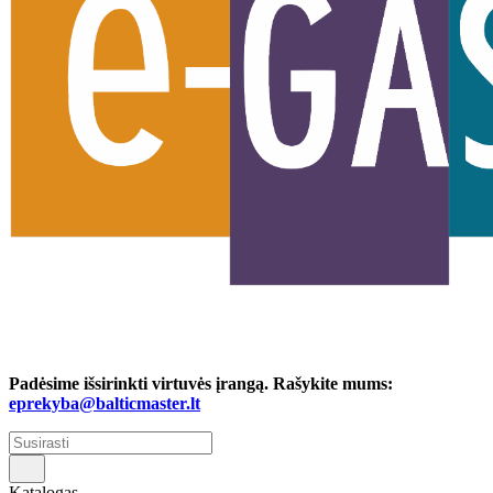
Padėsime išsirinkti virtuvės įrangą. Rašykite mums:
eprekyba@balticmaster.lt
Katalogas