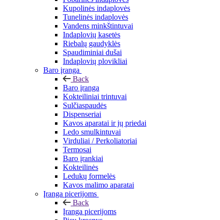
Kupolinės indaplovės
Tunelinės indaplovės
Vandens minkštintuvai
Indaplovių kasetės
Riebalų gaudyklės
Spaudiminiai dušai
Indaplovių plovikliai
Baro įranga
Back
Baro įranga
Kokteiliniai trintuvai
Sulčiaspaudės
Dispenseriai
Kavos aparatai ir jų priedai
Ledo smulkintuvai
Virduliai / Perkoliatoriai
Termosai
Baro įrankiai
Kokteilinės
Ledukų formelės
Kavos malimo aparatai
Įranga picerijoms
Back
Įranga picerijoms