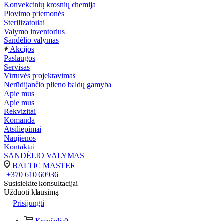
Konvekcinių krosnių chemija
Plovimo priemonės
Sterilizatoriai
Valymo inventorius
Sandėlio valymas
Akcijos
Paslaugos
Servisas
Virtuvės projektavimas
Nerūdijančio plieno baldų gamyba
Apie mus
Apie mus
Rekvizitai
Komanda
Atsiliepimai
Naujienos
Kontaktai
SANDĖLIO VALYMAS
BALTIC MASTER
+370 610 60936
Susisiekite konsultacijai
Užduoti klausimą
Prisijungti
Krepšelis
0