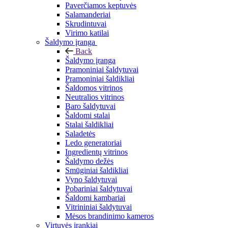
Paverčiamos keptuvės
Salamanderiai
Skrudintuvai
Virimo katilai
Šaldymo įranga
Back
Šaldymo įranga
Pramoniniai šaldytuvai
Pramoniniai šaldikliai
Šaldomos vitrinos
Neutralios vitrinos
Baro šaldytuvai
Šaldomi stalai
Stalai šaldikliai
Saladetės
Ledo generatoriai
Ingredientų vitrinos
Šaldymo dežės
Smūginiai šaldikliai
Vyno šaldytuvai
Pobariniai šaldytuvai
Šaldomi kambariai
Vitrininiai šaldytuvai
Mėsos brandinimo kameros
Virtuvės įrankiai