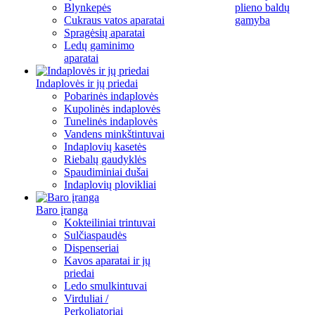
Blynkepės
plieno baldų
Cukraus vatos aparatai
gamyba
Spragėsių aparatai
Ledų gaminimo
aparatai
Indaplovės ir jų priedai
Pobarinės indaplovės
Kupolinės indaplovės
Tunelinės indaplovės
Vandens minkštintuvai
Indaplovių kasetės
Riebalų gaudyklės
Spaudiminiai dušai
Indaplovių plovikliai
Baro įranga
Kokteiliniai trintuvai
Sulčiaspaudės
Dispenseriai
Kavos aparatai ir jų
priedai
Ledo smulkintuvai
Virduliai /
Perkoliatoriai