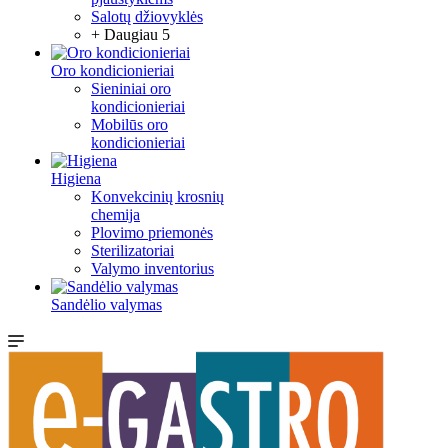
Salotų džiovyklės
+ Daugiau 5
Oro kondicionieriai
Sieniniai oro
kondicionieriai
Mobilūs oro
kondicionieriai
Higiena
Konvekcinių krosnių
chemija
Plovimo priemonės
Sterilizatoriai
Valymo inventorius
Sandėlio valymas