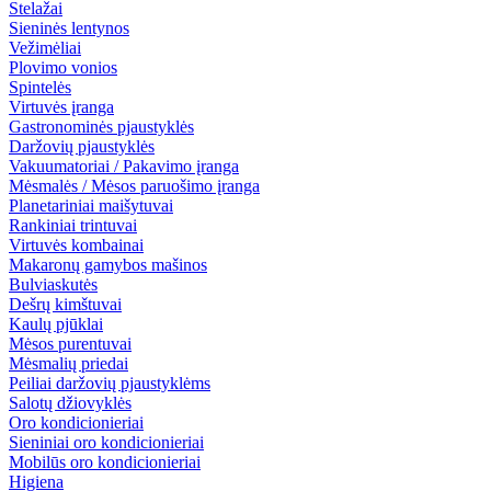
Stelažai
Sieninės lentynos
Vežimėliai
Plovimo vonios
Spintelės
Virtuvės įranga
Gastronominės pjaustyklės
Daržovių pjaustyklės
Vakuumatoriai / Pakavimo įranga
Mėsmalės / Mėsos paruošimo įranga
Planetariniai maišytuvai
Rankiniai trintuvai
Virtuvės kombainai
Makaronų gamybos mašinos
Bulviaskutės
Dešrų kimštuvai
Kaulų pjūklai
Mėsos purentuvai
Mėsmalių priedai
Peiliai daržovių pjaustyklėms
Salotų džiovyklės
Oro kondicionieriai
Sieniniai oro kondicionieriai
Mobilūs oro kondicionieriai
Higiena