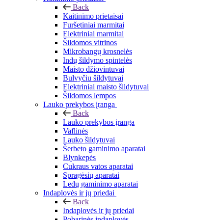
Back
Kaitinimo prietaisai
Furšetiniai marmitai
Elektriniai marmitai
Šildomos vitrinos
Mikrobangų krosnelės
Indų šildymo spintelės
Maisto džiovintuvai
Bulvyčiu šildytuvai
Elektriniai maisto šildytuvai
Šildomos lempos
Lauko prekybos įranga
Back
Lauko prekybos įranga
Vaflinės
Lauko šildytuvai
Šerbeto gaminimo aparatai
Blynkepės
Cukraus vatos aparatai
Spragėsių aparatai
Ledų gaminimo aparatai
Indaplovės ir jų priedai
Back
Indaplovės ir jų priedai
Pobarinės indaplovės