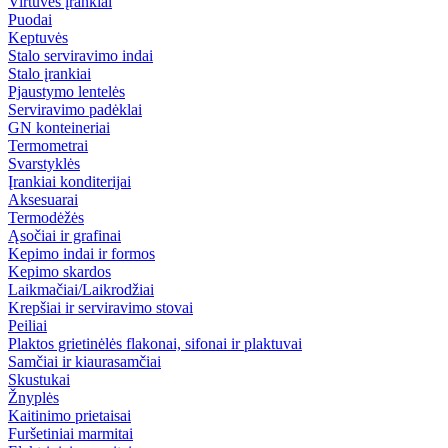
Virtuvės įrankiai
Puodai
Keptuvės
Stalo serviravimo indai
Stalo įrankiai
Pjaustymo lentelės
Serviravimo padėklai
GN konteineriai
Termometrai
Svarstyklės
Įrankiai konditerijai
Aksesuarai
Termodėžės
Ąsočiai ir grafinai
Kepimo indai ir formos
Kepimo skardos
Laikmačiai/Laikrodžiai
Krepšiai ir serviravimo stovai
Peiliai
Plaktos grietinėlės flakonai, sifonai ir plaktuvai
Samčiai ir kiaurasamčiai
Skustukai
Žnyplės
Kaitinimo prietaisai
Furšetiniai marmitai