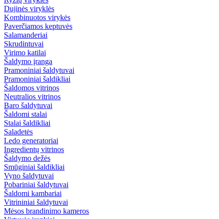
Dujinės viryklės
Kombinuotos virykės
Paverčiamos keptuvės
Salamanderiai
Skrudintuvai
Virimo katilai
Šaldymo įranga
Pramoniniai šaldytuvai
Pramoniniai šaldikliai
Šaldomos vitrinos
Neutralios vitrinos
Baro šaldytuvai
Šaldomi stalai
Stalai šaldikliai
Saladetės
Ledo generatoriai
Ingredientų vitrinos
Šaldymo dežės
Smūginiai šaldikliai
Vyno šaldytuvai
Pobariniai šaldytuvai
Šaldomi kambariai
Vitrininiai šaldytuvai
Mėsos brandinimo kameros