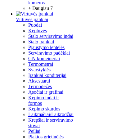
kameros
+ Daugiau 7
Virtuvės įrankiai
Puodai
Keptuvės
Stalo serviravimo indai
Stalo įrankiai
Pjaustymo lentelės
Serviravimo padėklai
GN konteineriai
Termometrai
Svarstyklės
Įrankiai konditerijai
Aksesuarai
Termodėžės
Ąsočiai ir grafinai
Kepimo indai ir
formos
Kepimo skardos
Laikmačiai/Laikrodžiai
Krepšiai ir serviravimo
stovai
Peiliai
Plaktos grietinėlės