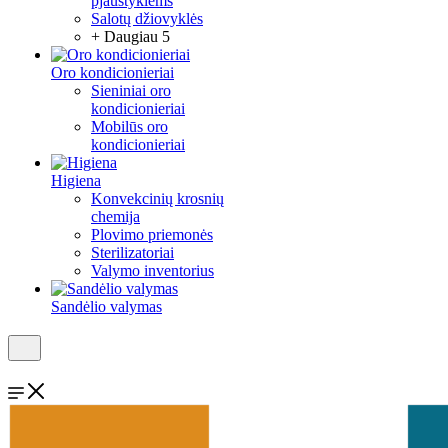
pjaustyklėms
Salotų džiovyklės
+ Daugiau 5
Oro kondicionieriai
Sieniniai oro
kondicionieriai
Mobilūs oro
kondicionieriai
Higiena
Konvekcinių krosnių
chemija
Plovimo priemonės
Sterilizatoriai
Valymo inventorius
Sandėlio valymas