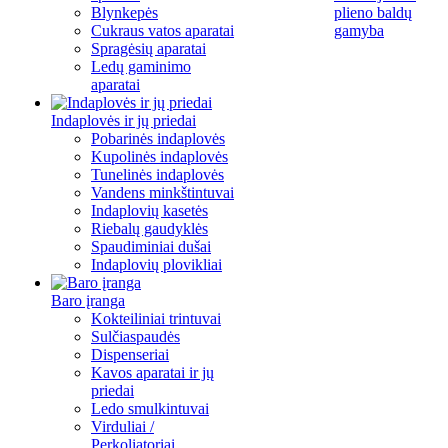
Blynkepės
plieno baldų
Cukraus vatos aparatai
gamyba
Spragėsių aparatai
Ledų gaminimo
aparatai
Indaplovės ir jų priedai
Pobarinės indaplovės
Kupolinės indaplovės
Tunelinės indaplovės
Vandens minkštintuvai
Indaplovių kasetės
Riebalų gaudyklės
Spaudiminiai dušai
Indaplovių plovikliai
Baro įranga
Kokteiliniai trintuvai
Sulčiaspaudės
Dispenseriai
Kavos aparatai ir jų
priedai
Ledo smulkintuvai
Virduliai /
Perkoliatoriai