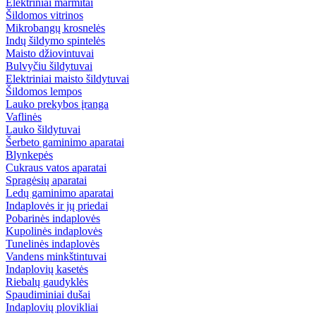
Elektriniai marmitai
Šildomos vitrinos
Mikrobangų krosnelės
Indų šildymo spintelės
Maisto džiovintuvai
Bulvyčiu šildytuvai
Elektriniai maisto šildytuvai
Šildomos lempos
Lauko prekybos įranga
Vaflinės
Lauko šildytuvai
Šerbeto gaminimo aparatai
Blynkepės
Cukraus vatos aparatai
Spragėsių aparatai
Ledų gaminimo aparatai
Indaplovės ir jų priedai
Pobarinės indaplovės
Kupolinės indaplovės
Tunelinės indaplovės
Vandens minkštintuvai
Indaplovių kasetės
Riebalų gaudyklės
Spaudiminiai dušai
Indaplovių plovikliai