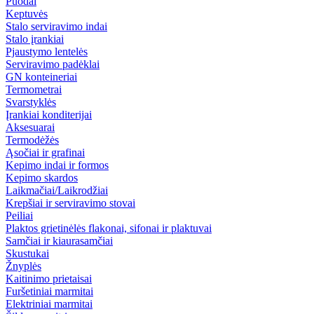
Puodai
Keptuvės
Stalo serviravimo indai
Stalo įrankiai
Pjaustymo lentelės
Serviravimo padėklai
GN konteineriai
Termometrai
Svarstyklės
Įrankiai konditerijai
Aksesuarai
Termodėžės
Ąsočiai ir grafinai
Kepimo indai ir formos
Kepimo skardos
Laikmačiai/Laikrodžiai
Krepšiai ir serviravimo stovai
Peiliai
Plaktos grietinėlės flakonai, sifonai ir plaktuvai
Samčiai ir kiaurasamčiai
Skustukai
Žnyplės
Kaitinimo prietaisai
Furšetiniai marmitai
Elektriniai marmitai