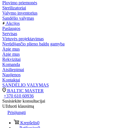
Plovimo priemonės
Sterilizatoriai
Valymo inventorius
Sandėlio valymas
Akcijos
Paslaugos
Servisas
Virtuvės projektavimas
Nerūdijančio plieno baldų gamyba
Apie mus
Apie mus
Rekvizitai
Komanda
Atsiliepimai
Naujienos
Kontaktai
SANDĖLIO VALYMAS
BALTIC MASTER
+370 610 60936
Susisiekite konsultacijai
Užduoti klausimą
Prisijungti
Krepšelis
0
Patikusios
0