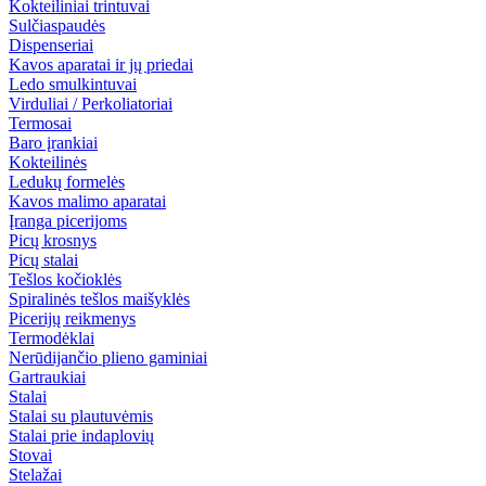
Kokteiliniai trintuvai
Sulčiaspaudės
Dispenseriai
Kavos aparatai ir jų priedai
Ledo smulkintuvai
Virduliai / Perkoliatoriai
Termosai
Baro įrankiai
Kokteilinės
Ledukų formelės
Kavos malimo aparatai
Įranga picerijoms
Picų krosnys
Picų stalai
Tešlos kočioklės
Spiralinės tešlos maišyklės
Picerijų reikmenys
Termodėklai
Nerūdijančio plieno gaminiai
Gartraukiai
Stalai
Stalai su plautuvėmis
Stalai prie indaplovių
Stovai
Stelažai