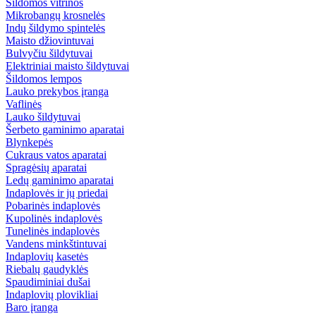
Šildomos vitrinos
Mikrobangų krosnelės
Indų šildymo spintelės
Maisto džiovintuvai
Bulvyčiu šildytuvai
Elektriniai maisto šildytuvai
Šildomos lempos
Lauko prekybos įranga
Vaflinės
Lauko šildytuvai
Šerbeto gaminimo aparatai
Blynkepės
Cukraus vatos aparatai
Spragėsių aparatai
Ledų gaminimo aparatai
Indaplovės ir jų priedai
Pobarinės indaplovės
Kupolinės indaplovės
Tunelinės indaplovės
Vandens minkštintuvai
Indaplovių kasetės
Riebalų gaudyklės
Spaudiminiai dušai
Indaplovių plovikliai
Baro įranga