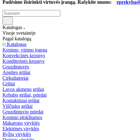
Padėsime išsirinkti virtuvės įrangą. Rašykite mums:
eprekyba@b
Katalogas
Visoje svetainėje
Pagal katalogą
Katalogas
Kepimo, virimo įranga
Konvekcinės krosnys
Konditerinės krosnys
Gruzdintuvės
Anglies griliai
Cirkuliatoriai
Griliai
Lavos akmenų griliai
Kebabų griliai, priedai
Kontaktiniai griliai
Viščiukų griliai
Gruzdintuvių priedai
Kepimo plokštumos
Makaronų viryklės
Elektrinės viryklės
Ryžių viryklės
Dujinės viryklės