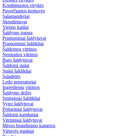
Kombinuotos virykės
Paverčiamos keptuvės
Salamanderiai
Skrudintuvai
Virimo katilai
Šaldymo įranga
Pramoniniai šaldytuvai
Pramoniniai šaldikliai
Šaldomos vitrinos
Neutralios vitrinos
Baro šaldytuvai
Šaldomi stalai
Stalai šaldikliai
Saladetės
Ledo generatoriai
Ingredientų vitrinos
Šaldymo dežės
Smūginiai šaldikliai
Vyno šaldytuvai
Pobariniai šaldytuvai
Šaldomi kambariai
Vitrininiai šaldytuvai
Mėsos brandinimo kameros
Virtuvės įrankiai