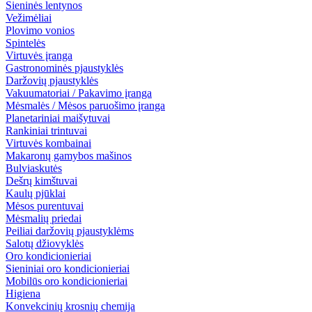
Sieninės lentynos
Vežimėliai
Plovimo vonios
Spintelės
Virtuvės įranga
Gastronominės pjaustyklės
Daržovių pjaustyklės
Vakuumatoriai / Pakavimo įranga
Mėsmalės / Mėsos paruošimo įranga
Planetariniai maišytuvai
Rankiniai trintuvai
Virtuvės kombainai
Makaronų gamybos mašinos
Bulviaskutės
Dešrų kimštuvai
Kaulų pjūklai
Mėsos purentuvai
Mėsmalių priedai
Peiliai daržovių pjaustyklėms
Salotų džiovyklės
Oro kondicionieriai
Sieniniai oro kondicionieriai
Mobilūs oro kondicionieriai
Higiena
Konvekcinių krosnių chemija