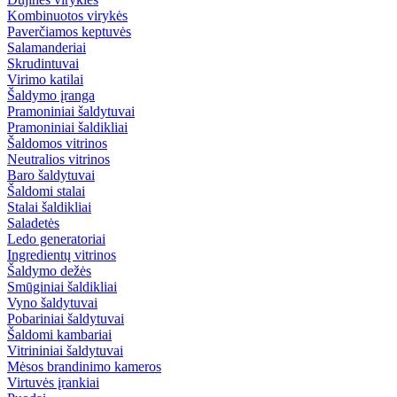
Kombinuotos virykės
Paverčiamos keptuvės
Salamanderiai
Skrudintuvai
Virimo katilai
Šaldymo įranga
Pramoniniai šaldytuvai
Pramoniniai šaldikliai
Šaldomos vitrinos
Neutralios vitrinos
Baro šaldytuvai
Šaldomi stalai
Stalai šaldikliai
Saladetės
Ledo generatoriai
Ingredientų vitrinos
Šaldymo dežės
Smūginiai šaldikliai
Vyno šaldytuvai
Pobariniai šaldytuvai
Šaldomi kambariai
Vitrininiai šaldytuvai
Mėsos brandinimo kameros
Virtuvės įrankiai