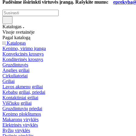
Padėsime išsirinkti virtuvės įrangą. Rašykite mums:
eprekyba@b
Katalogas
Visoje svetainėje
Pagal katalogą
Katalogas
Kepimo, virimo įranga
Konvekcinės krosnys
Konditerinės krosnys
Gruzdintuvės
Anglies griliai
Cirkuliatoriai
Griliai
Lavos akmenų griliai
Kebabų griliai, priedai
Kontaktiniai griliai
Viščiukų griliai
Gruzdintuvių priedai
Kepimo plokštumos
Makaronų viryklės
Elektrinės viryklės
Ryžių viryklės
Dujinės viryklės