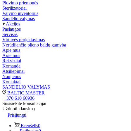
Plovimo priemonės
Sterilizatoriai
Valymo inventorius
Sandėlio valymas
Akcijos
Paslaugos
Servisas
Virtuvės projektavimas
Nerūdijančio plieno baldų gamyba
Apie mus
Apie mus
Rekvizitai
Komanda
Atsiliepimai
Naujienos
Kontaktai
SANDĖLIO VALYMAS
BALTIC MASTER
+370 610 60936
Susisiekite konsultacijai
Užduoti klausimą
Prisijungti
Krepšelis
0
Patikusios
0