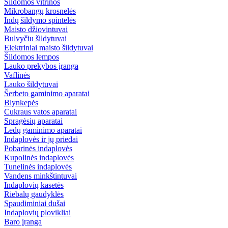
Šildomos vitrinos
Mikrobangų krosnelės
Indų šildymo spintelės
Maisto džiovintuvai
Bulvyčiu šildytuvai
Elektriniai maisto šildytuvai
Šildomos lempos
Lauko prekybos įranga
Vaflinės
Lauko šildytuvai
Šerbeto gaminimo aparatai
Blynkepės
Cukraus vatos aparatai
Spragėsių aparatai
Ledų gaminimo aparatai
Indaplovės ir jų priedai
Pobarinės indaplovės
Kupolinės indaplovės
Tunelinės indaplovės
Vandens minkštintuvai
Indaplovių kasetės
Riebalų gaudyklės
Spaudiminiai dušai
Indaplovių plovikliai
Baro įranga