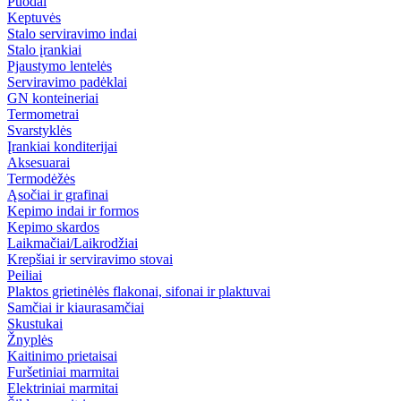
Puodai
Keptuvės
Stalo serviravimo indai
Stalo įrankiai
Pjaustymo lentelės
Serviravimo padėklai
GN konteineriai
Termometrai
Svarstyklės
Įrankiai konditerijai
Aksesuarai
Termodėžės
Ąsočiai ir grafinai
Kepimo indai ir formos
Kepimo skardos
Laikmačiai/Laikrodžiai
Krepšiai ir serviravimo stovai
Peiliai
Plaktos grietinėlės flakonai, sifonai ir plaktuvai
Samčiai ir kiaurasamčiai
Skustukai
Žnyplės
Kaitinimo prietaisai
Furšetiniai marmitai
Elektriniai marmitai