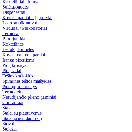
Kokteiliniai trintuvai
Sulčiaspaudės
Dispenseriai
Kavos aparatai ir jų priedai
Ledo smulkintuvai
Virduliai / Perkoliatoriai
Termosai
Baro įrankiai
Kokteilinės
Ledukų formelės
Kavos malimo aparatai
Įranga picerijoms
Picų krosnys
Picų stalai
Tešlos kočioklės
Spiralinės tešlos maišyklės
Picerijų reikmenys
Termodėklai
Nerūdijančio plieno gaminiai
Gartraukiai
Stalai
Stalai su plautuvėmis
Stalai prie indaplovių
Stovai
Stelažai