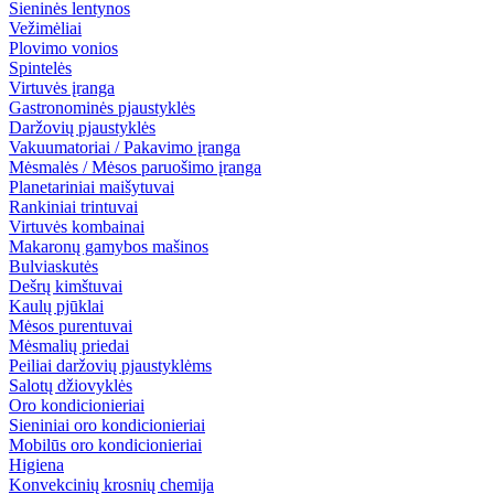
Sieninės lentynos
Vežimėliai
Plovimo vonios
Spintelės
Virtuvės įranga
Gastronominės pjaustyklės
Daržovių pjaustyklės
Vakuumatoriai / Pakavimo įranga
Mėsmalės / Mėsos paruošimo įranga
Planetariniai maišytuvai
Rankiniai trintuvai
Virtuvės kombainai
Makaronų gamybos mašinos
Bulviaskutės
Dešrų kimštuvai
Kaulų pjūklai
Mėsos purentuvai
Mėsmalių priedai
Peiliai daržovių pjaustyklėms
Salotų džiovyklės
Oro kondicionieriai
Sieniniai oro kondicionieriai
Mobilūs oro kondicionieriai
Higiena
Konvekcinių krosnių chemija