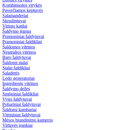
Kombinuotos virykės
Paverčiamos keptuvės
Salamanderiai
Skrudintuvai
Virimo katilai
Šaldymo įranga
Pramoniniai šaldytuvai
Pramoniniai šaldikliai
Šaldomos vitrinos
Neutralios vitrinos
Baro šaldytuvai
Šaldomi stalai
Stalai šaldikliai
Saladetės
Ledo generatoriai
Ingredientų vitrinos
Šaldymo dežės
Smūginiai šaldikliai
Vyno šaldytuvai
Pobariniai šaldytuvai
Šaldomi kambariai
Vitrininiai šaldytuvai
Mėsos brandinimo kameros
Virtuvės įrankiai