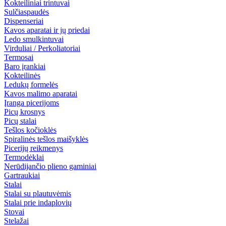
Kokteiliniai trintuvai
Sulčiaspaudės
Dispenseriai
Kavos aparatai ir jų priedai
Ledo smulkintuvai
Virduliai / Perkoliatoriai
Termosai
Baro įrankiai
Kokteilinės
Ledukų formelės
Kavos malimo aparatai
Įranga picerijoms
Picų krosnys
Picų stalai
Tešlos kočioklės
Spiralinės tešlos maišyklės
Picerijų reikmenys
Termodėklai
Nerūdijančio plieno gaminiai
Gartraukiai
Stalai
Stalai su plautuvėmis
Stalai prie indaplovių
Stovai
Stelažai