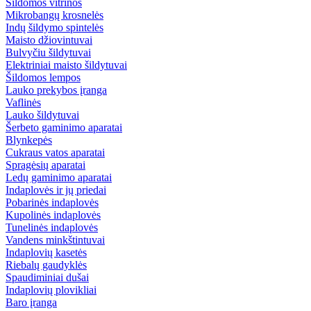
Šildomos vitrinos
Mikrobangų krosnelės
Indų šildymo spintelės
Maisto džiovintuvai
Bulvyčiu šildytuvai
Elektriniai maisto šildytuvai
Šildomos lempos
Lauko prekybos įranga
Vaflinės
Lauko šildytuvai
Šerbeto gaminimo aparatai
Blynkepės
Cukraus vatos aparatai
Spragėsių aparatai
Ledų gaminimo aparatai
Indaplovės ir jų priedai
Pobarinės indaplovės
Kupolinės indaplovės
Tunelinės indaplovės
Vandens minkštintuvai
Indaplovių kasetės
Riebalų gaudyklės
Spaudiminiai dušai
Indaplovių plovikliai
Baro įranga