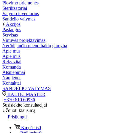
Plovimo priemonės
Sterilizatoriai
Valymo inventorius
Sandėlio valymas
Akcijos
Paslaugos
Servisas
Virtuvės projektavimas
Nerūdijančio plieno baldų gamyba
Apie mus
Apie mus
Rekvizitai
Komanda
Atsiliepimai
Naujienos
Kontaktai
SANDĖLIO VALYMAS
BALTIC MASTER
+370 610 60936
Susisiekite konsultacijai
Užduoti klausimą
Prisijungti
Krepšelis
0
Patikusios
0