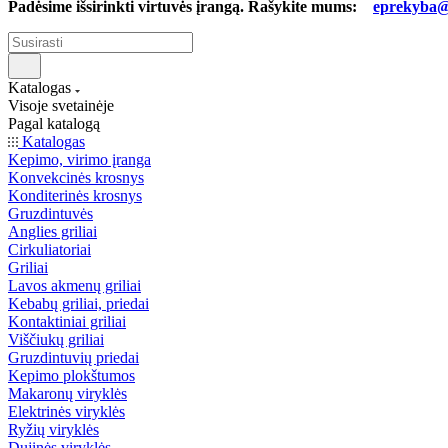
Padėsime išsirinkti virtuvės įrangą. Rašykite mums:
eprekyba@b
Katalogas
Visoje svetainėje
Pagal katalogą
Katalogas
Kepimo, virimo įranga
Konvekcinės krosnys
Konditerinės krosnys
Gruzdintuvės
Anglies griliai
Cirkuliatoriai
Griliai
Lavos akmenų griliai
Kebabų griliai, priedai
Kontaktiniai griliai
Viščiukų griliai
Gruzdintuvių priedai
Kepimo plokštumos
Makaronų viryklės
Elektrinės viryklės
Ryžių viryklės
Dujinės viryklės