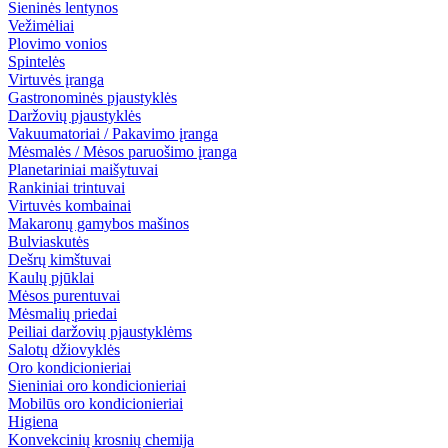
Sieninės lentynos
Vežimėliai
Plovimo vonios
Spintelės
Virtuvės įranga
Gastronominės pjaustyklės
Daržovių pjaustyklės
Vakuumatoriai / Pakavimo įranga
Mėsmalės / Mėsos paruošimo įranga
Planetariniai maišytuvai
Rankiniai trintuvai
Virtuvės kombainai
Makaronų gamybos mašinos
Bulviaskutės
Dešrų kimštuvai
Kaulų pjūklai
Mėsos purentuvai
Mėsmalių priedai
Peiliai daržovių pjaustyklėms
Salotų džiovyklės
Oro kondicionieriai
Sieniniai oro kondicionieriai
Mobilūs oro kondicionieriai
Higiena
Konvekcinių krosnių chemija