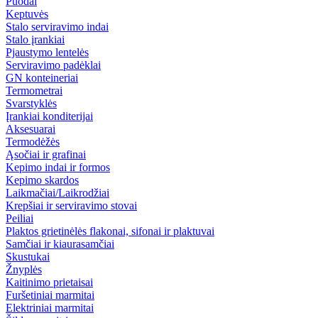
Puodai
Keptuvės
Stalo serviravimo indai
Stalo įrankiai
Pjaustymo lentelės
Serviravimo padėklai
GN konteineriai
Termometrai
Svarstyklės
Įrankiai konditerijai
Aksesuarai
Termodėžės
Ąsočiai ir grafinai
Kepimo indai ir formos
Kepimo skardos
Laikmačiai/Laikrodžiai
Krepšiai ir serviravimo stovai
Peiliai
Plaktos grietinėlės flakonai, sifonai ir plaktuvai
Samčiai ir kiaurasamčiai
Skustukai
Žnyplės
Kaitinimo prietaisai
Furšetiniai marmitai
Elektriniai marmitai